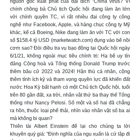
nguồn gốc xuất phát của đại dịch “China virus? Vì
chính chồng bà Chủ tịch Quốc hội đang làm ăn lớn
với chính quyền TC, vì rất nhiều đại công ty công
nghệ như Facebook, Apple, và hàng chục công ty Mỹ
khác, kể cả Boeing, Nike đang làm ăn với TC với con
số $158.4 tỷ USD (marketwatch.com) đụng vào bể nồi
cơm sao? Đòi điều tra vụ bạo động tại Quốc hội ngày
6/1/21, không ngoài mục tiêu chính trị: Hạ bệ uy tín
đảng Cộng hoà và Tổng thống Donald Trump trước
thềm bầu cử 2022 và 2024! Hận thù cá nhân, cộng
thêm tính ích kỷ và tham vọng quyền lực đã khiến đất
nước Hoa Kỳ bất hạnh có một Chủ tịch Quốc hội, tuổi
trên 80 gần đất, xa trời, nhân vật thứ ba thay thế Tổng
thống như Nancy Pelosi. Số một và số hai đã chẳng
ra hồn, thuộc loại phế thải, nhìn vào nhân vật số ba ai
mà không bi quan?
Thiên tài Albert Einstein để lại cho chúng ta lời
khuyên quý giá: “Định nghĩa của ngu xuẩn là cứ lập đi