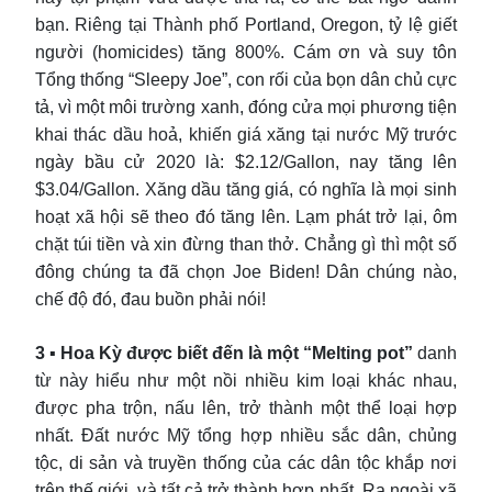
bạn. Riêng tại Thành phố Portland, Oregon, tỷ lệ giết
người (homicides) tăng 800%. Cám ơn và suy tôn
Tổng thống “Sleepy Joe”, con rối của bọn dân chủ cực
tả, vì một môi trường xanh, đóng cửa mọi phương tiện
khai thác dầu hoả, khiến giá xăng tại nước Mỹ trước
ngày bầu cử 2020 là: $2.12/Gallon, nay tăng lên
$3.04/Gallon. Xăng dầu tăng giá, có nghĩa là mọi sinh
hoạt xã hội sẽ theo đó tăng lên. Lạm phát trở lại, ôm
chặt túi tiền và xin đừng than thở. Chẳng gì thì một số
đông chúng ta đã chọn Joe Biden! Dân chúng nào,
chế độ đó, đau buồn phải nói!
3 ▪ Hoa Kỳ được biết đến là một “Melting pot”
danh
từ này hiểu như một nồi nhiều kim loại khác nhau,
được pha trộn, nấu lên, trở thành một thể loại hợp
nhất. Đất nước Mỹ tổng hợp nhiều sắc dân, chủng
tộc, di sản và truyền thống của các dân tộc khắp nơi
trên thế giới, và tất cả trở thành hợp nhất. Ra ngoài xã