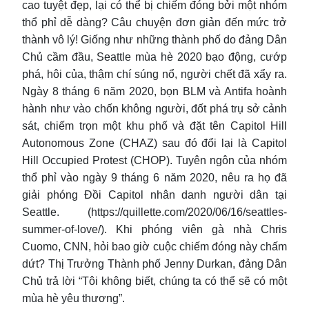
cao tuyệt đẹp, lại có thể bị chiếm đóng bởi một nhóm
thổ phỉ dễ dàng? Câu chuyện đơn giản đến mức trở
thành vô lý! Giống như những thành phố do đảng Dân
Chủ cầm đầu, Seattle mùa hè 2020 bạo động, cướp
phá, hôi của, thậm chí súng nổ, người chết đã xẩy ra.
Ngày 8 tháng 6 năm 2020, bọn BLM và Antifa hoành
hành như vào chốn không người, đốt phá trụ sở cảnh
sát, chiếm trọn một khu phố và đặt tên Capitol Hill
Autonomous Zone (CHAZ) sau đó đổi lại là Capitol
Hill Occupied Protest (CHOP). Tuyên ngôn của nhóm
thổ phỉ vào ngày 9 tháng 6 năm 2020, nêu ra họ đã
giải phóng Đồi Capitol nhân danh người dân tại
Seattle. (https://quillette.com/2020/06/16/seattles-
summer-of-love/). Khi phóng viên gà nhà Chris
Cuomo, CNN, hỏi bao giờ cuộc chiếm đóng này chấm
dứt? Thị Trưởng Thành phố Jenny Durkan, đảng Dân
Chủ trả lời “Tôi không biết, chúng ta có thể sẽ có một
mùa hè yêu thương”.