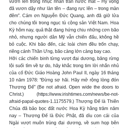
vươn lên trong nhục nhằn tràn nước mắt – Hy vọng
đã vươn dậy như làn tên – đang rực lên – trong màn
đêm”. Cám ơn Nguyễn Đức Quang, anh đã giữ lửa
cho chúng tôi trong ngục tù cộng sản Việt Nam. Hoa
Kỳ hôm nay, quả thật đang hứng chịu những cơn bão
nhỏ, nhưng người dân Mỹ vẫn chiến đấu, không hề
bỏ cuộc. Khi bão đến, các loài chim đều trốn chạy,
riêng cánh Thần Ưng, bão càng lớn càng bay cao.
Hỡi các chiến binh từng vượt đại dương, băng rừng
lội suối tìm về tự do, hãy khắc trong tim lời nhắn nhủ
của cố Đức Giáo Hoàng John Paul II, ngày 16 tháng
10 năm 1978: “Đừng sợ hãi. Hãy mở rộng lòng đón
Thượng Đế” (Be not afraid. Open wide the doors to
Christ.) (https://www.irishtimes.com/news/be-not-
afraid-papal-quotes-1.1175579.) Thượng Đế là Thiên
Chúa đã bảo bọc đất nước Hoa Kỳ hằng trăm năm
nay – Thượng Đế là Đức Phật, đã dìu con cái của
Ngài vượt muôn trùng đại dương, về sum họp bên