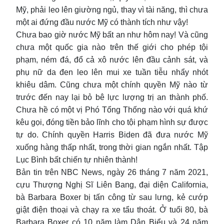
Mỹ, phải leo lên giường ngủ, thay vì tài năng, thì chưa
một ai đứng đầu nước Mỹ có thành tích như vậy!
Chưa bao giờ nước Mỹ bất an như hôm nay! Và cũng
chưa một quốc gia nào trên thế giới cho phép tội
phạm, ném đá, đổ cả xô nước lên đầu cảnh sát, và
phụ nữ da đen leo lên mui xe tuần tiễu nhẩy nhót
khiêu dâm. Cũng chưa một chính quyền Mỹ nào từ
trước đến nay lại bỏ bê lực lượng trị an thành phố.
Chưa hề có một vị Phó Tổng Thống nào với quá khứ
kêu gọi, đóng tiền bảo lĩnh cho tội phạm hình sự được
tự do. Chính quyền Harris Biden đã đưa nước Mỹ
xuống hàng thấp nhất, trong thời gian ngắn nhất. Tập
Lục Bình bất chiến tự nhiên thành!
Bản tin trên NBC News, ngày 26 tháng 7 năm 2021,
cựu Thượng Nghị Sĩ Liên Bang, đại diện California,
bà Barbara Boxer bị tấn công từ sau lưng, kẻ cướp
giật điện thoại và chạy ra xe tẩu thoát. Ở tuổi 80, bà
Barbara Boxer có 10 năm làm Dân Biểu và 24 năm