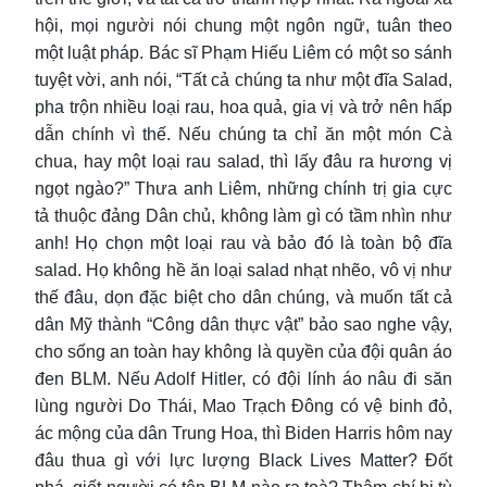
hội, mọi người nói chung một ngôn ngữ, tuân theo
một luật pháp. Bác sĩ Phạm Hiếu Liêm có một so sánh
tuyệt vời, anh nói, “Tất cả chúng ta như một đĩa Salad,
pha trộn nhiều loại rau, hoa quả, gia vị và trở nên hấp
dẫn chính vì thế. Nếu chúng ta chỉ ăn một món Cà
chua, hay một loại rau salad, thì lấy đâu ra hương vị
ngọt ngào?” Thưa anh Liêm, những chính trị gia cực
tả thuộc đảng Dân chủ, không làm gì có tầm nhìn như
anh! Họ chọn một loại rau và bảo đó là toàn bộ đĩa
salad. Họ không hề ăn loại salad nhạt nhẽo, vô vị như
thế đâu, dọn đặc biệt cho dân chúng, và muốn tất cả
dân Mỹ thành “Công dân thực vật” bảo sao nghe vậy,
cho sống an toàn hay không là quyền của đội quân áo
đen BLM. Nếu Adolf Hitler, có đội lính áo nâu đi săn
lùng người Do Thái, Mao Trạch Đông có vệ binh đỏ,
ác mộng của dân Trung Hoa, thì Biden Harris hôm nay
đâu thua gì với lực lượng Black Lives Matter? Đốt