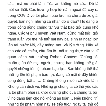
cách mà nó phải làm. Tòa án không mở cửa. Đó là
một sự thật. Các trường hợp từ năm ngoái đã xảy ra
trong COVID về tội phạm bạo lực mà chưa được giải
quyết, bạn nghĩ những cá nhân đó ở đâu? Họ đang ở
trong cộng đồng chúng ta” Sự thật bao giờ cũng khó
nghe. Các vị phụ huynh Việt Nam, đừng mất thời giờ
tranh luận với thế hệ thứ hai hay ba, sinh ra hoặc lớn
lên tại nước Mỹ, đầy mộng mơ, và lý tưởng. Hãy kể
cho các cô chiêu, cậu ấm lời nói trung thực của vị sĩ
quan cảnh sát trưởng Robert Contee: “Chúng tôi
muốn giúp đỡ mọi người, nhưng bạn không thể giải
quyết những tên tội phạm bạo lực. Bạn không thể thả
những tên tội phạm bạo lực đang có mặt ở đây khiến
cộng đồng bất an… Chúng không muốn có việc làm.
Không cần dịch vụ. Những gì chúng ta có thể yêu cầu
là tội phạm phải ra khỏi đường phố của chúng ta bởi
vì họ đang làm cho nó không an toàn… Nếu không, thì
những tội phạm hôm nay sẽ tiếp tục.” Ngay tại thủ đô