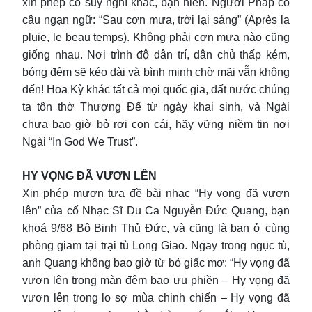
xin phép có suy nghĩ khác, bạn hiền. Người Pháp có
câu ngạn ngữ: “Sau cơn mưa, trời lại sáng” (Après la
pluie, le beau temps). Không phải cơn mưa nào cũng
giống nhau. Nơi trình độ dân trí, dân chủ thấp kém,
bóng đêm sẽ kéo dài và bình minh chờ mãi vẫn không
đến! Hoa Kỳ khác tất cả mọi quốc gia, đất nước chúng
ta tôn thờ Thượng Đế từ ngày khai sinh, và Ngài
chưa bao giờ bỏ rơi con cái, hãy vững niềm tin nơi
Ngài “In God We Trust”.
HY VỌNG ĐÃ VƯƠN LÊN
Xin phép mượn tựa đề bài nhạc “Hy vọng đã vươn
lên” của cố Nhạc Sĩ Du Ca Nguyễn Đức Quang, bạn
khoá 9/68 Bộ Binh Thủ Đức, và cũng là bạn ở cùng
phòng giam tại trại tù Long Giao. Ngay trong ngục tù,
anh Quang không bao giờ từ bỏ giấc mơ: “Hy vọng đã
vươn lên trong màn đêm bao ưu phiền – Hy vọng đã
vươn lên trong lo sợ mùa chinh chiến – Hy vọng đã