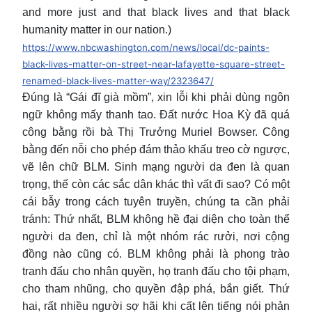
and more just and that black lives and that black
humanity matter in our nation.)
https://www.nbcwashington.com/news/local/dc-paints-
black-lives-matter-on-street-near-lafayette-square-street-
renamed-black-lives-matter-way/2323647/
Đúng là “Gái đĩ già mồm”, xin lỗi khi phải dùng ngôn
ngữ không mấy thanh tao. Đất nước Hoa Kỳ đã quá
công bằng rồi bà Thị Trưởng Muriel Bowser. Công
bằng đến nỗi cho phép đám thảo khấu treo cờ ngược,
vẽ lên chữ BLM. Sinh mạng người da đen là quan
trọng, thế còn các sắc dân khác thì vất đi sao? Có một
cái bẫy trong cách tuyên truyền, chúng ta cần phải
tránh: Thứ nhất, BLM không hề đại diện cho toàn thể
người da đen, chỉ là một nhóm rác rưởi, nơi cộng
đồng nào cũng có. BLM không phải là phong trào
tranh đấu cho nhân quyền, họ tranh đấu cho tội phạm,
cho tham nhũng, cho quyền đập phá, bắn giết. Thứ
hai, rất nhiều người sợ hãi khi cất lên tiếng nói phản