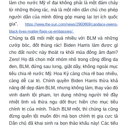
làm cho nước Mỹ vĩ đại không phải là một đám cháy
từ những thùng rác, mà là một nền dân chủ cho phép
người dân của mình đóng góp mang lại lợi ích quốc
gia”.
https://www.the-sun.com/news/2960869/candace-owens-
black-lives-matter-flags-us-embassies/.
Chúng ta đã mỏi mệt quá nhiều với BLM và những
cướp bóc, đốt thùng rác! Biden Harris làm được gì
cho đất nước này thoát ra khỏi mùa đông ảm đạm?
Zero! Họ đã chọn một nhóm nhỏ trong cộng đồng da
đen, BLM, đứng sau lưng, giật dây, không ngoài mục
tiêu chia rẽ nước Mỹ. Hoa Kỳ càng chia rẽ bao nhiêu,
càng dễ cai trị. Chính quyền Biden Harris thừa khả
năng để dẹp đám BLM, nhưng không làm, thay vào đó
vinh danh tội phạm, lợi dụng những người trẻ đầy
nhiệt tình và thừa ngu dốt thực hiện cho mục tiêu
chính trị của mình. Trách BLM một, thì chúng ta cũng
đừng quên tội muôn đời mà bọn chính trị gia cực tả
Dân chủ đã khai sinh ra bọn thảo khấu này! Các tiểu