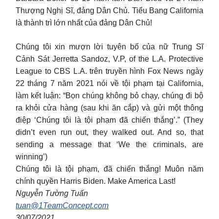
Thượng Nghị Sĩ, đảng Dân Chủ. Tiểu Bang California
là thành trì lớn nhất của đảng Dân Chủ!
Chúng tôi xin mượn lời tuyên bố của nữ Trung Sĩ
Cảnh Sát Jerretta Sandoz, V.P, of the L.A. Protective
League to CBS L.A. trên truyền hình Fox News ngày
22 tháng 7 năm 2021 nói về tội phạm tại California,
làm kết luận: “Bọn chúng không bỏ chạy, chúng đi bộ
ra khỏi cửa hàng (sau khi ăn cắp) và gửi một thông
điệp ‘Chúng tôi là tội phạm đã chiến thắng’.” (They
didn’t even run out, they walked out. And so, that
sending a message that ‘We the criminals, are
winning’)
Chúng tôi là tội phạm, đã chiến thắng! Muôn năm
chính quyền Harris Biden. Make America Last!
Nguyễn Tường Tuấn
tuan@1TeamConcept.com
30/07/2021