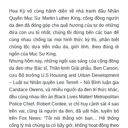
Hoa Kỳ vô cùng hãnh diện về nhà tranh đấu Nhân
Quyền Mục Sư Martin Luther King, cộng đồng người
da đen đã đóng góp cho quê hương của tự do những
đứa con ưu tú nhất, chúng tôi đứng bên các bạn để
cùng nhau chống lại mọi hình thức kỳ thị, phân biệt
chủng tộc dựa trên mầu da, giới tính, theo đúng di
ngôn của Mục Sư King.
Nhưng hôm nay, những ngôi sao sáng của cộng đồng
da đen như Bác sĩ, Thần kinh Giải phẫu, Ben Carson,
cựu Bộ trưởng U.S Housing and Urban Development
– Luật sư Nhân quyền Leo Terrell – Nữ Bình luận gia
Candace Owens, và nhiều ngưởi da đen trí thức khác,
đều cùng nhau lên án Black Lives Matter! Metropolitan
Police Chief, Robert Contee, vị chỉ huy cảnh sát 4 sao
trên vai, cũng là người da đen, đã uất hận, tuyên bố
trên Fox News: “Tôi nói thẳng với bạn… Hệ thống
công lý mà chúng ta có bây giờ, không hoạt động theo