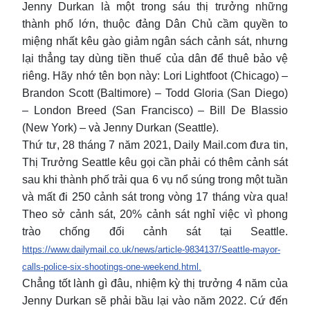
Jenny Durkan là một trong sáu thị trưởng những
thành phố lớn, thuộc đảng Dân Chủ cầm quyền to
miệng nhất kêu gào giảm ngân sách cảnh sát, nhưng
lại thẳng tay dùng tiền thuế của dân để thuê bảo vệ
riêng. Hãy nhớ tên bọn này: Lori Lightfoot (Chicago) –
Brandon Scott (Baltimore) – Todd Gloria (San Diego)
– London Breed (San Francisco) – Bill De Blassio
(New York) – và Jenny Durkan (Seattle).
Thứ tư, 28 tháng 7 năm 2021, Daily Mail.com đưa tin,
Thị Trưởng Seattle kêu gọi cần phải có thêm cảnh sát
sau khi thành phố trải qua 6 vụ nổ súng trong một tuần
và mất đi 250 cảnh sát trong vòng 17 tháng vừa qua!
Theo sở cảnh sát, 20% cảnh sát nghỉ việc vì phong
trào chống đối cảnh sát tại Seattle.
https://www.dailymail.co.uk/news/article-9834137/Seattle-mayor-
calls-police-six-shootings-one-weekend.html.
Chẳng tốt lành gì đâu, nhiệm kỳ thị trưởng 4 năm của
Jenny Durkan sẽ phải bầu lại vào năm 2022. Cứ đến