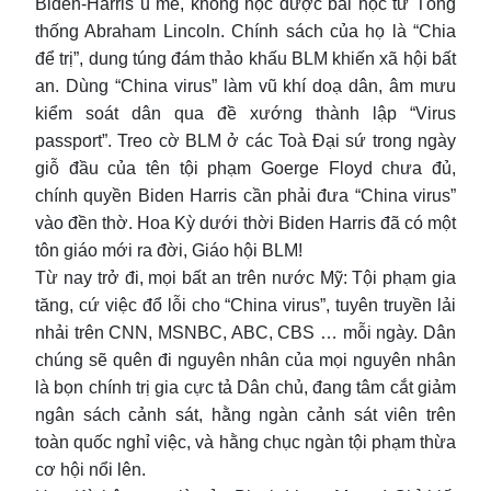
Biden-Harris u mê, không học được bài học từ Tổng
thống Abraham Lincoln. Chính sách của họ là “Chia
để trị”, dung túng đám thảo khấu BLM khiến xã hội bất
an. Dùng “China virus” làm vũ khí doạ dân, âm mưu
kiểm soát dân qua đề xướng thành lập “Virus
passport”. Treo cờ BLM ở các Toà Đại sứ trong ngày
giỗ đầu của tên tội phạm Goerge Floyd chưa đủ,
chính quyền Biden Harris cần phải đưa “China virus”
vào đền thờ. Hoa Kỳ dưới thời Biden Harris đã có một
tôn giáo mới ra đời, Giáo hội BLM!
Từ nay trở đi, mọi bất an trên nước Mỹ: Tội phạm gia
tăng, cứ việc đổ lỗi cho “China virus”, tuyên truyền lải
nhải trên CNN, MSNBC, ABC, CBS … mỗi ngày. Dân
chúng sẽ quên đi nguyên nhân của mọi nguyên nhân
là bọn chính trị gia cực tả Dân chủ, đang tâm cắt giảm
ngân sách cảnh sát, hằng ngàn cảnh sát viên trên
toàn quốc nghỉ việc, và hằng chục ngàn tội phạm thừa
cơ hội nổi lên.