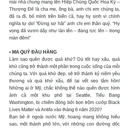
mái nhà chung mang tên Hiệp Chủng Quốc Hoa Kỳ –
Thượng Đế là cha mẹ, ông bà, anh chị em chúng ta,
đã ra đi, bỏ mình trên biển cả, hay hy sinh vì chính
nghĩa tự do! “Đừng sợ hãi” anh chị em thân quý. “Hy
vọng đã vươn dậy như làn tên – đang rực lên – trong
màn đêm!”
▪︎ MA QUỶ ĐẦU HÀNG
Làm sao quên được quá khứ? Dù tốt hay xấu, quá
khứ cũng trở thành một phần trong cuộc sống của mỗi
chúng ta. Với quá khứ đẹp, sẽ trở thành kỷ niệm yêu
thương và quá khứ xấu, để lại vết sẹo tâm hồn!
Những ai ở Mỹ, chắc không thể nào quên được hình
ảnh cả một khu phố tại Seattle, Tiểu Bang
Washington, bị chiếm đóng bởi bọn trộm cướp Black
Lives Matter và Antifa vào tháng 6 năm 2020?
Bạn bè ở ngoài nước Mỹ, hoang mang không hiểu
sao, một thành phố lớn, với những con đường dốc