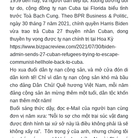
1959 đến nay, và người dân tiếp tục xuống đường đòi
tự do, cộng đồng tỵ nạn Cuba tại Florida biểu tình
trước Toà Bạch Cung. Theo BPR Business & Politic,
ngày 30 tháng 7 năm 2021, chính quyền Harris Biden
vừa trao trả Cuba 27 thuyền nhân Cuban, dong
thuyền hy vọng được tỵ nạn chính trị tại Hoa Kỳ
https://www.bizpacreview.com/2021/07/30/biden-
admin-sends-27-cuban-refugees-trying-to-escape-
communist-hellhole-back-to-cuba.
Họ xua đuổi dân tỵ nạn cộng sản, và mở cửa đón di
dân kinh tế! Chỉ vì dân tỵ nạn cộng sản khó mà bầu
cho đảng Dân Chủ! Quê hương Việt Nam, mỗi năm
đảng cộng sản ăn mừng thêm một tuổi, dân tộc khốn
nạn thêm một năm!
Buổi sáng thức dậy, đọc e-Mail của người bạn cùng
đơn vị năm xưa: “Nỗi lo sợ cho một trại súc vật đang
được định hình tại xứ sở này là điều không phải là sẽ
không xẩy ra”. Tôn trọng ý của anh, nhưng chúng tôi