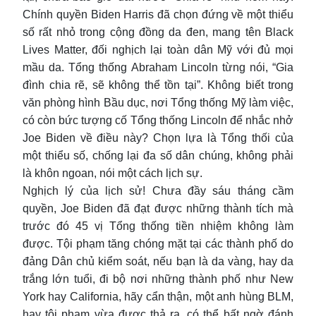
Chính quyền Biden Harris đã chọn đứng về một thiểu
số rất nhỏ trong cộng đồng da đen, mang tên Black
Lives Matter, đối nghịch lại toàn dân Mỹ với đủ mọi
mầu da. Tổng thống Abraham Lincoln từng nói, “Gia
đình chia rẽ, sẽ không thể tồn tại”. Không biết trong
văn phòng hình Bầu dục, nơi Tổng thống Mỹ làm việc,
có còn bức tượng cố Tổng thống Lincoln để nhắc nhở
Joe Biden về điều này? Chọn lựa là Tổng thối của
một thiểu số, chống lại đa số dân chúng, không phải
là khôn ngoan, nói một cách lịch sự.
Nghịch lý của lịch sử! Chưa đầy sáu tháng cầm
quyền, Joe Biden đã đạt được những thành tích mà
trước đó 45 vị Tổng thống tiền nhiệm không làm
được. Tội phạm tăng chóng mặt tại các thành phố do
đảng Dân chủ kiểm soát, nếu bạn là da vàng, hay da
trắng lớn tuổi, đi bộ nơi những thành phố như New
York hay California, hãy cẩn thận, một anh hùng BLM,
hay tội phạm vừa được thả ra, có thể bất ngờ đánh