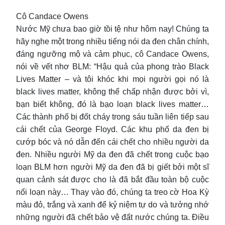
Cô Candace Owens
Nước Mỹ chưa bao giờ tồi tệ như hôm nay! Chúng ta
hãy nghe một trong nhiều tiếng nói da đen chân chính,
đáng ngưỡng mộ và cảm phục, cô Candace Owens,
nói về vết nhơ BLM: “Hậu quả của phong trào Black
Lives Matter – và tôi khóc khi mọi người gọi nó là
black lives matter, không thể chấp nhận được bởi vì,
bạn biết không, đó là bạo loạn black lives matter…
Các thành phố bị đốt cháy trong sáu tuần liên tiếp sau
cái chết của George Floyd. Các khu phố da đen bị
cướp bóc và nó dẫn đến cái chết cho nhiều người da
đen. Nhiều người Mỹ da đen đã chết trong cuộc bạo
loạn BLM hơn người Mỹ da đen đã bị giết bởi một sĩ
quan cảnh sát được cho là đã bắt đầu toàn bộ cuộc
nổi loạn này… Thay vào đó, chúng ta treo cờ Hoa Kỳ
màu đỏ, trắng và xanh để kỷ niệm tự do và tưởng nhớ
những người đã chết bảo vệ đất nước chúng ta. Điều