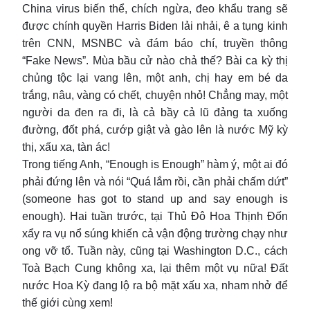
China virus biến thể, chích ngừa, đeo khẩu trang sẽ
được chính quyền Harris Biden lải nhải, ê a tụng kinh
trên CNN, MSNBC và đám báo chí, truyền thông
“Fake News”. Mùa bầu cử nào chả thế? Bài ca kỳ thị
chủng tộc lại vang lên, một anh, chị hay em bé da
trắng, nâu, vàng có chết, chuyện nhỏ! Chẳng may, một
người da đen ra đi, là cả bầy cả lũ đảng ta xuống
đường, đốt phá, cướp giật và gào lên là nước Mỹ kỳ
thị, xấu xa, tàn ác!
Trong tiếng Anh, “Enough is Enough” hàm ý, một ai đó
phải đứng lên và nói “Quá lắm rồi, cần phải chấm dứt”
(someone has got to stand up and say enough is
enough). Hai tuần trước, tại Thủ Đô Hoa Thịnh Đốn
xẩy ra vụ nổ súng khiến cả vận động trường chạy như
ong vỡ tổ. Tuần này, cũng tại Washington D.C., cách
Toà Bạch Cung không xa, lại thêm một vụ nữa! Đất
nước Hoa Kỳ đang lộ ra bộ mặt xấu xa, nham nhở để
thế giới cùng xem!