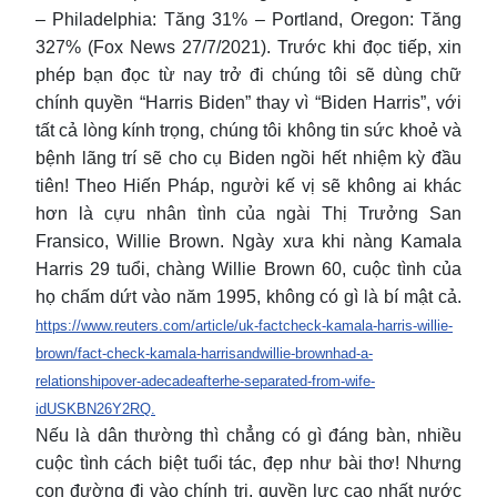
– Philadelphia: Tăng 31% – Portland, Oregon: Tăng
327% (Fox News 27/7/2021). Trước khi đọc tiếp, xin
phép bạn đọc từ nay trở đi chúng tôi sẽ dùng chữ
chính quyền “Harris Biden” thay vì “Biden Harris”, với
tất cả lòng kính trọng, chúng tôi không tin sức khoẻ và
bệnh lãng trí sẽ cho cụ Biden ngồi hết nhiệm kỳ đầu
tiên! Theo Hiến Pháp, người kế vị sẽ không ai khác
hơn là cựu nhân tình của ngài Thị Trưởng San
Fransico, Willie Brown. Ngày xưa khi nàng Kamala
Harris 29 tuổi, chàng Willie Brown 60, cuộc tình của
họ chấm dứt vào năm 1995, không có gì là bí mật cả.
https://www.reuters.com/article/uk-factcheck-kamala-harris-willie-
brown/fact-check-kamala-harrisandwillie-brownhad-a-
relationshipover-adecadeafterhe-separated-from-wife-
idUSKBN26Y2RQ.
Nếu là dân thường thì chẳng có gì đáng bàn, nhiều
cuộc tình cách biệt tuổi tác, đẹp như bài thơ! Nhưng
con đường đi vào chính trị, quyền lực cao nhất nước