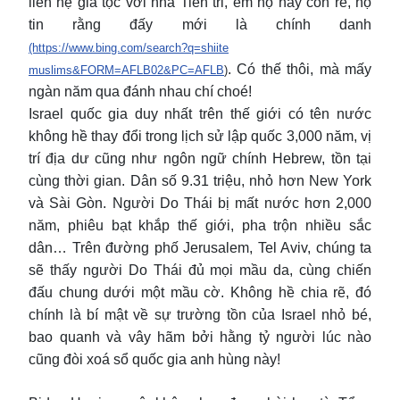
liên hệ gia tộc với nhà Tiên tri, em họ hay con rể, họ
tin rằng đấy mới là chính danh
(https://www.bing.com/search?q=shiite
. Có thế thôi, mà mấy
muslims&FORM=AFLB02&PC=AFLB
)
ngàn năm qua đánh nhau chí choé!
Israel quốc gia duy nhất trên thế giới có tên nước
không hề thay đổi trong lịch sử lập quốc 3,000 năm, vị
trí địa dư cũng như ngôn ngữ chính Hebrew, tồn tại
cùng thời gian. Dân số 9.31 triệu, nhỏ hơn New York
và Sài Gòn. Người Do Thái bị mất nước hơn 2,000
năm, phiêu bạt khắp thế giới, pha trộn nhiều sắc
dân… Trên đường phố Jerusalem, Tel Aviv, chúng ta
sẽ thấy người Do Thái đủ mọi mầu da, cùng chiến
đấu chung dưới một mầu cờ. Không hề chia rẽ, đó
chính là bí mật về sự trường tồn của Israel nhỏ bé,
bao quanh và vây hãm bởi hằng tỷ người lúc nào
cũng đòi xoá sổ quốc gia anh hùng này!