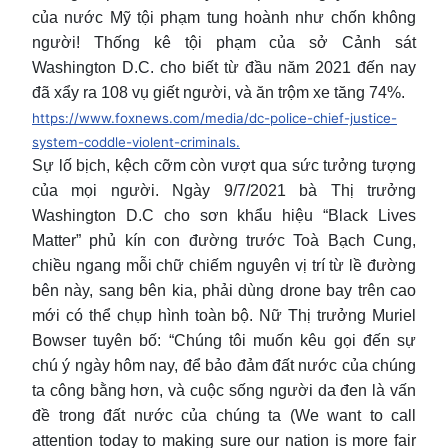
của nước Mỹ tội phạm tung hoành như chốn không
người! Thống kê tội phạm của sở Cảnh sát
Washington D.C. cho biết từ đầu năm 2021 đến nay
đã xẩy ra 108 vụ giết người, và ăn trộm xe tăng 74%.
https://www.foxnews.com/media/dc-police-chief-justice-
system-coddle-violent-criminals.
Sự lố bịch, kệch cỡm còn vượt qua sức tưởng tượng
của mọi người. Ngày 9/7/2021 bà Thị trưởng
Washington D.C cho sơn khẩu hiệu “Black Lives
Matter” phủ kín con đường trước Toà Bạch Cung,
chiều ngang mỗi chữ chiếm nguyên vị trí từ lề đường
bên này, sang bên kia, phải dùng drone bay trên cao
mới có thể chụp hình toàn bộ. Nữ Thị trưởng Muriel
Bowser tuyên bố: “Chúng tôi muốn kêu gọi đến sự
chú ý ngày hôm nay, để bảo đảm đất nước của chúng
ta công bằng hơn, và cuộc sống người da đen là vấn
đề trong đất nước của chúng ta (We want to call
attention today to making sure our nation is more fair