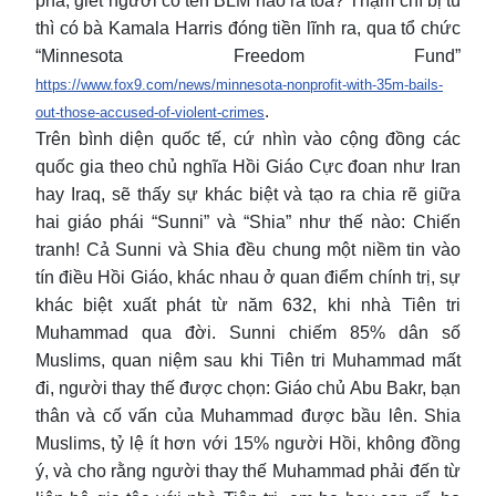
phá, giết người có tên BLM nào ra toà? Thậm chí bị tù
thì có bà Kamala Harris đóng tiền lĩnh ra, qua tổ chức
“Minnesota Freedom Fund”
https://www.fox9.com/news/minnesota-nonprofit-with-35m-bails-
.
out-those-accused-of-violent-crimes
Trên bình diện quốc tế, cứ nhìn vào cộng đồng các
quốc gia theo chủ nghĩa Hồi Giáo Cực đoan như Iran
hay Iraq, sẽ thấy sự khác biệt và tạo ra chia rẽ giữa
hai giáo phái “Sunni” và “Shia” như thế nào: Chiến
tranh! Cả Sunni và Shia đều chung một niềm tin vào
tín điều Hồi Giáo, khác nhau ở quan điểm chính trị, sự
khác biệt xuất phát từ năm 632, khi nhà Tiên tri
Muhammad qua đời. Sunni chiếm 85% dân số
Muslims, quan niệm sau khi Tiên tri Muhammad mất
đi, người thay thế được chọn: Giáo chủ Abu Bakr, bạn
thân và cố vấn của Muhammad được bầu lên. Shia
Muslims, tỷ lệ ít hơn với 15% người Hồi, không đồng
ý, và cho rằng người thay thế Muhammad phải đến từ