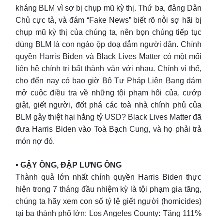
kháng BLM vì sợ bị chụp mũ kỳ thị. Thứ ba, đảng Dân
Chủ cực tả, và đám “Fake News” biết rõ nỗi sợ hãi bị
chụp mũ kỳ thị của chúng ta, nên bọn chúng tiếp tục
dùng BLM là con ngáo ộp doạ dẫm người dân. Chính
quyền Harris Biden và Black Lives Matter có một mối
liên hệ chính trị bất thành văn với nhau. Chính vì thế,
cho đến nay có bao giờ Bộ Tư Pháp Liên Bang dám
mở cuộc điều tra về những tội phạm hôi của, cướp
giật, giết người, đốt phá các toà nhà chính phủ của
BLM gây thiệt hại hằng tỷ USD? Black Lives Matter đã
đưa Harris Biden vào Toà Bạch Cung, và họ phải trả
món nợ đó.
▪︎ GẬY ÔNG, ĐẬP LƯNG ÔNG
Thành quả lớn nhất chính quyền Harris Biden thực
hiện trong 7 tháng đầu nhiệm kỳ là tội phạm gia tăng,
chúng ta hãy xem con số tỷ lệ giết người (homicides)
tại ba thành phố lớn: Los Angeles County: Tăng 111%