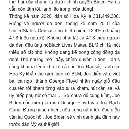
thứ hai của chúng ta dưới chính quyền Biden Harris
vẫn còn tăm tối, lạnh lẽo trong mùa đông!
Thống kê năm 2020, dân số Hoa Kỳ là 331,449,300.
Riêng về người da đen, thống kê năm 2018 của
UnitedStates Census cho biết chiếm 13.4% (khoảng
47.8 triệu người). Không phải tất cả 47.8 triệu người
da đen đều ủng hộBlack Lives Matter, BLM chỉ là một
thiểu số rất nhỏ, không đáng kể trong cộng đồng da
đen! Thế nhưng mới đây, chính quyền Biden Harris
công khai ra lệnh cho tất cả các Toà Đại sứ, Lãnh sự
Hoa Kỳ khắp thế giới, treo cờ BLM, đọc diễn văn, viết
bài ca ngợi thánh Goerge Floyd nhân ngày giỗ đầu
của tên tội phạm từng vào tù ra khám, hút cần sa, và
uy hiếp phụ nữ có thai … Sợ chưa đủ cung kính, Joe
Biden còn mời gia đình George Floyd vào Toà Bạch
Cung. Đừng ngạc nhiên, nếu trong năm tới, đọc diễn
văn tại Quốc hội, Joe Biden sẽ vinh danh gia đình này
trước dân Mỹ và thế giới!