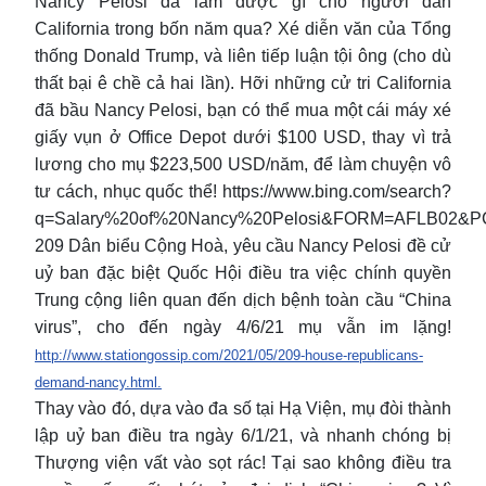
Nancy Pelosi đã làm được gì cho người dân
California trong bốn năm qua? Xé diễn văn của Tổng
thống Donald Trump, và liên tiếp luận tội ông (cho dù
thất bại ê chề cả hai lần). Hỡi những cử tri California
đã bầu Nancy Pelosi, bạn có thể mua một cái máy xé
giấy vụn ở Office Depot dưới $100 USD, thay vì trả
lương cho mụ $223,500 USD/năm, để làm chuyện vô
tư cách, nhục quốc thể! https://www.bing.com/search?
q=Salary%20of%20Nancy%20Pelosi&FORM=AFLB02&P
209 Dân biểu Cộng Hoà, yêu cầu Nancy Pelosi đề cử
uỷ ban đặc biệt Quốc Hội điều tra việc chính quyền
Trung cộng liên quan đến dịch bệnh toàn cầu “China
virus”, cho đến ngày 4/6/21 mụ vẫn im lặng!
http://www.stationgossip.com/2021/05/209-house-republicans-
demand-nancy.html.
Thay vào đó, dựa vào đa số tại Hạ Viện, mụ đòi thành
lập uỷ ban điều tra ngày 6/1/21, và nhanh chóng bị
Thượng viện vất vào sọt rác! Tại sao không điều tra