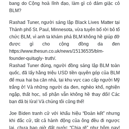
bang do Cộng hoà lĩnh đạo, làm gì có đám giặc cỏ
BLM?
Rashad Tuner, người sáng lập Black Lives Matter tại
Thành phố St. Paul, Minnesota, vừa tuyên bố rời bỏ tổ
chức BLM, vì anh ta khám phá BLM không hề giúp đỡ
được gì cho cộng đồng da đen
https://www.thesun.co.uk/news/15136535/blm-
founder-quitugly- truth/.
Rashad Tuner đúng, người đồng sáng lập BLM toàn
quốc, đã lấy hằng triệu USD tiền quyên góp của BLM
để mua hai ba căn nhà, tại khu vực cao cấp người Mỹ
trắng ở! Và những người da đen, nghèo khổ, nghiện
ngập, thất học, số phận vẫn không hề thay đổi! Các
bạn đã bị lừa! Và chúng tôi cũng thế!
Joe Biden tranh cử với khẩu hiệu “Đoàn kết” nhưng
khi đắc cử, tất cả hành động của ông đều đi ngược
lại, chưa bao giờ đất nước “Chia rẽ” như hôm nay!