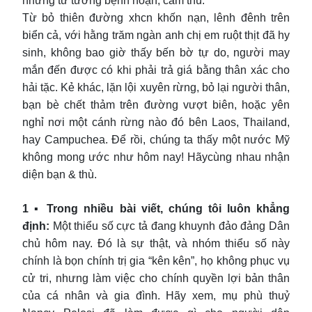
những tư tưởng bệnh hoạn, căm thù.
Từ bỏ thiên đường xhcn khốn nạn, lênh đênh trên
biển cả, với hằng trăm ngàn anh chị em ruột thịt đã hy
sinh, không bao giờ thấy bến bờ tự do, người may
mắn đến được có khi phải trả giá bằng thân xác cho
hải tặc. Kẻ khác, lặn lội xuyên rừng, bỏ lại người thân,
bạn bè chết thảm trên đường vượt biên, hoặc yên
nghỉ nơi một cánh rừng nào đó bên Laos, Thailand,
hay Campuchea. Để rồi, chúng ta thấy một nước Mỹ
không mong ước như hôm nay! Hãycùng nhau nhận
diện bạn & thù.
1 ▪ Trong nhiều bài viết, chúng tôi luôn khẳng
định:
Một thiểu số cực tả đang khuynh đảo đảng Dân
chủ hôm nay. Đó là sự thật, và nhóm thiểu số này
chính là bọn chính trị gia “kên kên”, họ không phục vụ
cử tri, nhưng làm việc cho chính quyền lợi bản thân
của cá nhân và gia đình. Hãy xem, mụ phù thuỷ