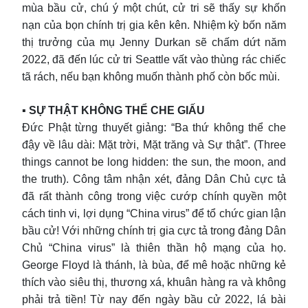
mùa bầu cử, chú ý một chút, cử tri sẽ thấy sự khốn
nạn của bọn chính trị gia kên kên. Nhiệm kỳ bốn năm
thị trưởng của mụ Jenny Durkan sẽ chấm dứt năm
2022, đã đến lúc cử tri Seattle vất vào thùng rác chiếc
tã rách, nếu bạn không muốn thành phố còn bốc mùi.
▪︎ SỰ THẬT KHÔNG THỂ CHE GIẤU
Đức Phật từng thuyết giảng: “Ba thứ không thể che
đậy về lâu dài: Mặt trời, Mặt trăng và Sự thật”. (Three
things cannot be long hidden: the sun, the moon, and
the truth). Công tâm nhận xét, đảng Dân Chủ cực tả
đã rất thành công trong việc cướp chính quyền một
cách tinh vi, lợi dụng “China virus” để tổ chức gian lận
bầu cử! Với những chính trị gia cực tả trong đảng Dân
Chủ “China virus” là thiên thần hộ mạng của họ.
George Floyd là thánh, là bùa, để mê hoặc những kẻ
thích vào siêu thị, thương xá, khuân hàng ra và không
phải trả tiền! Từ nay đến ngày bầu cử 2022, lá bài