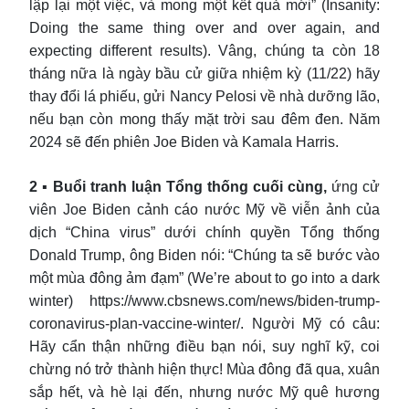
lập lại một việc, và mong một kết quả mới” (Insanity:
Doing the same thing over and over again, and
expecting different results). Vâng, chúng ta còn 18
tháng nữa là ngày bầu cử giữa nhiệm kỳ (11/22) hãy
thay đổi lá phiếu, gửi Nancy Pelosi về nhà dưỡng lão,
nếu bạn còn mong thấy mặt trời sau đêm đen. Năm
2024 sẽ đến phiên Joe Biden và Kamala Harris.
2 ▪ Buổi tranh luận Tổng thống cuối cùng,
ứng cử
viên Joe Biden cảnh cáo nước Mỹ về viễn ảnh của
dịch “China virus” dưới chính quyền Tổng thống
Donald Trump, ông Biden nói: “Chúng ta sẽ bước vào
một mùa đông ảm đạm” (We’re about to go into a dark
winter) https://www.cbsnews.com/news/biden-trump-
coronavirus-plan-vaccine-winter/. Người Mỹ có câu:
Hãy cẩn thận những điều bạn nói, suy nghĩ kỹ, coi
chừng nó trở thành hiện thực! Mùa đông đã qua, xuân
sắp hết, và hè lại đến, nhưng nước Mỹ quê hương