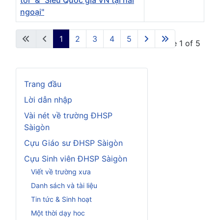
tới" & "Siêu Quốc gia VN tại hải
ngoại"
Articles
1
2
3
4
5
Page 1 of 5
Trang đầu
Lời dẫn nhập
Vài nét về trường ĐHSP
Sàigòn
Cựu Giáo sư ĐHSP Sàigòn
Cựu Sinh viên ĐHSP Sàigòn
Viết về trường xưa
Danh sách và tài liệu
Tin tức & Sinh hoạt
Một thời dạy hoc