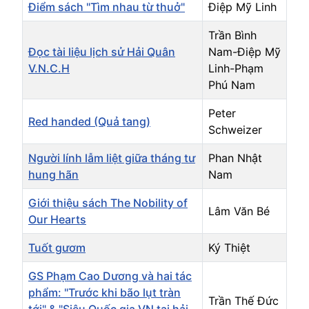
Điểm sách "Tìm nhau từ thuở"
Điệp Mỹ Linh
Trần Bình
Đọc tài liệu lịch sử Hải Quân
Nam-Điệp Mỹ
V.N.C.H
Linh-Phạm
Phú Nam
Peter
Red handed (Quả tang)
Schweizer
Người lính lẫm liệt giữa tháng tư
Phan Nhật
hung hãn
Nam
Giới thiệu sách The Nobility of
Lâm Văn Bé
Our Hearts
Tuốt gươm
Ký Thiệt
GS Phạm Cao Dương và hai tác
phẩm: "Trước khi bão lụt tràn
Trần Thế Đức