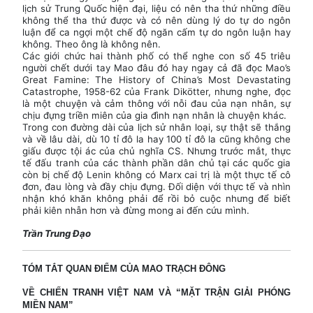
lịch sử Trung Quốc hiện đại, liệu có nên tha thứ những điều
không thể tha thứ được và có nên dùng lý do tự do ngôn
luận để ca ngợi một chế độ ngăn cấm tự do ngôn luận hay
không. Theo ông là không nên.
Các giới chức hai thành phố có thể nghe con số 45 triêu
người chết dưới tay Mao đâu đó hay ngay cả đã đọc Mao’s
Great Famine: The History of China’s Most Devastating
Catastrophe, 1958-62 của Frank Dikötter, nhưng nghe, đọc
là một chuyện và cảm thông với nỗi đau của nạn nhân, sự
chịu đựng triền miên của gia đình nạn nhân là chuyện khác.
Trong con đường dài của lịch sử nhân loại, sự thật sẽ thắng
và về lâu dài, dù 10 tỉ đô la hay 100 tỉ đô la cũng không che
giấu được tội ác của chủ nghĩa CS. Nhưng trước mắt, thực
tế đấu tranh của các thành phần dân chủ tại các quốc gia
còn bị chế độ Lenin không có Marx cai trị là một thực tế cô
đơn, đau lòng và đầy chịu đựng. Đối diện với thực tế và nhìn
nhận khó khăn không phải để rồi bỏ cuộc nhưng để biết
phải kiên nhẫn hơn và đừng mong ai đến cứu mình.
Trần Trung Đạo
TÓM TẮT QUAN ĐIỂM CỦA MAO TRẠCH ĐÔNG
VỀ CHIẾN TRANH VIỆT NAM VÀ “MẶT TRẬN GIẢI PHÓNG
MIỀN NAM”