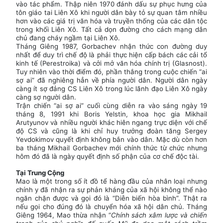
vào tác phẩm. Thập niên 1970 đánh dấu sự phục hưng của
tôn giáo tai Liên Xô khi người dân bày tỏ sự quan tâm nhiều
hơn vào các giá trị văn hóa và truyền thống của các dân tộc
trong khối Liên Xô. Tất cả dọn đường cho cách mạng dân
chủ đang cháy ngầm tại Liên Xô.
Tháng Giêng 1987, Gorbachev nhận thức con đường duy
nhất để duy trì chế độ là phải thực hiện cấp bách các cải tổ
kinh tế (Perestroika) và cởi mở văn hóa chính trị (Glasnost).
Tuy nhiên vào thời điểm đó, phần thắng trong cuộc chiến “ai
sợ ai” đã nghiêng hẳn về phía người dân. Người dân ngày
càng ít sợ đảng CS Liên Xô trong lúc lãnh đạo Liên Xô ngày
càng sợ người dân.
Trận chiến “ai sợ ai” cuối cùng diễn ra vào sáng ngày 19
tháng 8, 1991 khi Boris Yelstin, khoa học gia Mikhail
Arutyunov và nhiều người khác hiên ngang trực diện với chế
độ CS và cũng là khi chỉ huy trưởng đoàn tăng Sergey
Yevdokimov quyết định không bắn vào dân. Mặc dù còn hơn
ba tháng Mikhail Gorbachev mới chính thức từ chức nhưng
hôm đó đã là ngày quyết định số phận của cơ chế độc tài.
Tại Trung Cộng
Mao là một trong số ít đồ tể hàng đầu của nhân loại nhưng
chính y đã nhận ra sự phản kháng của xã hội không thể nào
ngăn chặn được và gọi đó là “Diễn biến hòa bình”. Thật ra
nếu gọi cho đúng đó là chuyển hóa xã hội dân chủ. Tháng
Giêng 1964, Mao thừa nhận “
Chính sách xâm lược và chiến