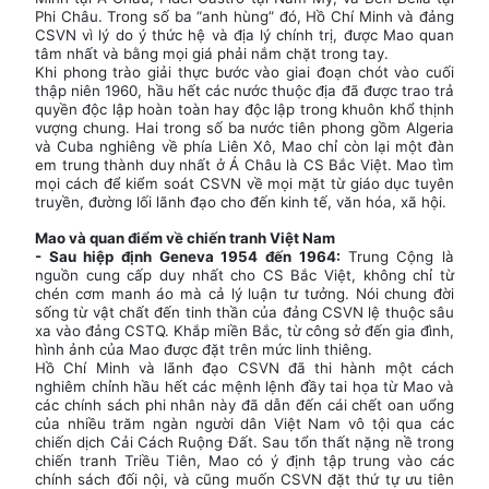
Phi Châu. Trong số ba “anh hùng” đó, Hồ Chí Minh và đảng
CSVN vì lý do ý thức hệ và địa lý chính trị, được Mao quan
tâm nhất và bằng mọi giá phải nắm chặt trong tay.
Khi phong trào giải thực bước vào giai đoạn chót vào cuối
thập niên 1960, hầu hết các nước thuộc địa đã được trao trả
quyền độc lập hoàn toàn hay độc lập trong khuôn khổ thịnh
vượng chung. Hai trong số ba nước tiên phong gồm Algeria
và Cuba nghiêng về phía Liên Xô, Mao chỉ còn lại một đàn
em trung thành duy nhất ở Á Châu là CS Bắc Việt. Mao tìm
mọi cách để kiểm soát CSVN về mọi mặt từ giáo dục tuyên
truyền, đường lối lãnh đạo cho đến kinh tế, văn hóa, xã hội.
Mao và quan điểm về chiến tranh Việt Nam
- Sau hiệp định Geneva 1954 đến 1964:
Trung Cộng là
nguồn cung cấp duy nhất cho CS Bắc Việt, không chỉ từ
chén cơm manh áo mà cả lý luận tư tưởng. Nói chung đời
sống từ vật chất đến tinh thần của đảng CSVN lệ thuộc sâu
xa vào đảng CSTQ. Khắp miền Bắc, từ công sở đến gia đình,
hình ảnh của Mao được đặt trên mức linh thiêng.
Hồ Chí Minh và lãnh đạo CSVN đã thi hành một cách
nghiêm chỉnh hầu hết các mệnh lệnh đầy tai họa từ Mao và
các chính sách phi nhân này đã dẫn đến cái chết oan uổng
của nhiều trăm ngàn người dân Việt Nam vô tội qua các
chiến dịch Cải Cách Ruộng Đất. Sau tổn thất nặng nề trong
chiến tranh Triều Tiên, Mao có ý định tập trung vào các
chính sách đối nội, và cũng muốn CSVN đặt thứ tự ưu tiên