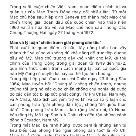
Trong suốt cuộc chiến Việt Nam, quan điểm chính trị và
quân sự của Mao Trạch Đông thay đổi nhiều lần. Từ một
Mao chủ hòa sau hiệp định Geneva trở thành một Mao chủ
chiến trong giai đoạn đầu của cuộc chiến vào thập niên
1960 và lần nữa trở về với Mao chủ hòa sau Thông Cáo
Chung Thượng Hải ngày 27 tháng Hai 1972.
Mao và lý luận “chiến tranh giải phóng dân tộc”
Phát xuất từ quan điểm cố hữu “lấy nông thôn bao vây
thành thị” và cũng vì không đủ khả năng để trực tiếp đương
đầu với Mỹ, Mao chủ trương gây khó khăn cho Mỹ, kẻ thù
chính của Trung Cộng trong giai đoạn từ 1949 đến 1972,
qua hình thức chiến tranh cách mạng tại bất cứ quốc gia
nào Mỹ đang có quyền lợi hay có thể tạo ảnh hưởng.
Trong dịp tiếp phái đoàn báo chí Chile ngày 23 tháng Sáu
1964, Mao tuyên bố: “Chúng tôi chống chiến tranh, nhưng
chúng tôi ủng hộ các cuộc chiến chống chủ nghĩa đế quốc
do các dân tộc bị áp bức phát động”. Từ Phi Châu, Nam Mỹ,
và Á Châu, Mao tích cực yểm trợ võ khí và cơ sở lý luận cho
các phong trào “giải phóng dân tộc”, chống “đế quốc thực
dân”. Các phong trào Maoist lan rộng khắp nơi, từ Nepal
bên rặng Hy Mã Lạp Sơn ở Á Châu cho đến tận những cánh
đồng ở Ecuador, Nam Mỹ.
Trong mắt Mao, ba “anh hùng” được xem là những lãnh tụ
tiêu biểu của phong trào “giải phóng dân tộc” là Hồ Chí
Minh tại Á Châu, Fidel Castro tại Nam Mỹ, và Ben Bella tại