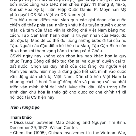
bốn nước cùng vào LHQ nên chiều ngày 11 tháng 8, 1975,
Đại sứ Hoa Kỳ tại Liên Hiệp Quốc Daniel P. Moynihan Mỹ
phủ quyết CS Bắc Việt và CS Nam Việt.
Tìm hiểu quan điểm của Mao qua các giai đoạn của cuộc
chiến để thấy phía sau những khẩu hiệu tuyên truyền đường
mật, dã tâm của Mao vẫn là khống chế Việt Nam bằng mọi
cách. Tập Cận Bình hãnh diện là truyền nhân của Mao, do
đó, đọc lại Mao để có thể đo lường những bước đi tới của họ
Tập. Ngoài các đặc điểm kế thừa từ Mao, Tập Cận Bình còn
đi xa hơn khi tham vọng bành trướng cả Á Châu.
CSVN ngày nay không còn chọn lựa nào khác hơn là quy
phục Trung Cộng để tiếp tục tồn tại và duy trì quyền cai trị
đất nước. Chọn lựa duy nhất của các tầng lớp người Việt
Nam yêu nước hiện nay là đóng góp hết sức mình vào cuộc
vận động dân chủ tại Việt Nam. Dân chủ hóa Việt Nam là
phương cách “thoát Trung” đúng đắn và phù hợp với sự phát
triển văn minh thời đại nhất. Mục tiêu đầu tiên trong tiến
trình dân chủ hóa là tháo gỡ cho được cơ chế chính trị xã
hội độc tài CS hiện nay.
Trần Trung Đạo
Tham khảo
– Discussion between Mao Zedong and Nguyen Thi Binh.
December 29, 1972. Wilson Center.
– Chen Jian (1995), China’s Involvement in the Vietnam War,