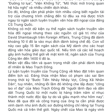
“Đường tơ lụa”, “Viện Khổng Tử”, “Mô thức mới trong quan
hệ hữu nghị” và nhiều chiến dịch khác.
Do đó, không cần phải phân tích nhiều cũng biết nguồn tài
trợ của chương trình chẳng đến từ đâu xa mà được trích
ngay từ ngân sách tuyên truyền văn hóa đối ngoại của đảng
CS Trung Quốc.
Không có một dữ kiện cụ thể ngân sách tuyên truyền văn
hóa đối ngoại nhưng theo các nguồn có giá trị như của
David Shambaugh trên
Foreign Affairs
, Trung Cộng đã dành
khoảng 10 tỉ đô la vào mục đích đánh bóng chế độ. Con số
này cao gấp 15 lần ngân sách của Mỹ dành cho các hoạt
động văn hóa giáo dục quốc tế. Nếu tính cả các kế hoạch
gây ảnh hưởng thế giới về mặt kinh tế, ngân sách của Trung
Cộng lên đến 1400 tỉ đô la.
Nhân vật đầu tiên và quan trọng nhất cần phải đánh bóng
dĩ nhiên là Mao Trạch Đông.
Lý luận tuyên truyền của Trung Cộng về Mao đặt trên quan
điểm lịch sử. Đảng thừa nhận Mao có phạm các sai lầm
trong thời kỳ “Bước Tiến Nhảy Nhảy Vọt, Công Xã Nhân
Dân”, tuy nhiên, những lỗi lầm đó không che lấp được “công
lao vĩ đại” của Mao Trạch Đông đã “người lãnh đạo và dẫn
dắt Trung Quốc từ một nước bị hàng trăm năm sỉ nhục
thành một nước độc lập tự do và giàu mạnh như hôm nay”.
Mao đã qua đời và công trạng của ông ta cần phải được
vinh danh như ánh đuốc soi đường không chỉ riêng tại Trung
Quốc mà cả trên thế giới. Ngày chết của Mao là ngày vinh