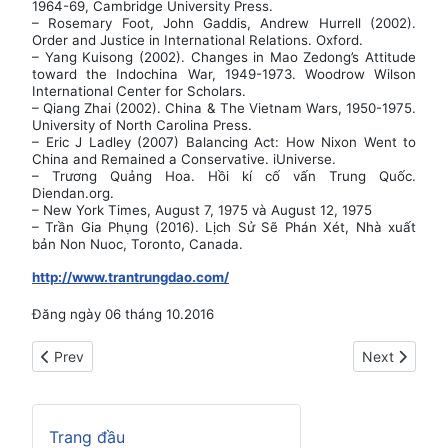
1964-69, Cambridge University Press.
– Rosemary Foot, John Gaddis, Andrew Hurrell (2002).
Order and Justice in International Relations. Oxford.
– Yang Kuisong (2002). Changes in Mao Zedong’s Attitude
toward the Indochina War, 1949-1973. Woodrow Wilson
International Center for Scholars.
– Qiang Zhai (2002). China & The Vietnam Wars, 1950-1975.
University of North Carolina Press.
– Eric J Ladley (2007) Balancing Act: How Nixon Went to
China and Remained a Conservative. iUniverse.
– Trương Quảng Hoa. Hồi kí cố vấn Trung Quốc.
Diendan.org.
– New York Times, August 7, 1975 và August 12, 1975
– Trần Gia Phụng (2016). Lịch Sử Sẽ Phán Xét, Nhà xuất
bản Non Nuoc, Toronto, Canada.
http://www.trantrungdao.com/
Đăng ngày 06 tháng 10.2016
Previous article: Người khách trên chuyến tàu điện Gorky-Mo
Next article:
Prev
Next
Trang đầu