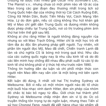
chuộng và được trao nhiều giải Oscar như Schindler’s List,
The Pianist v.v.. nhưng chưa có một phim nào về tội ác của
Mao trong các giai đoạn đau thương nhất trong lịch sử
Trung Quốc hiện đại của những thời kỳ Cải Cách Ruộng Đất,
Công Xã Nhân Dân, Bước Tiến Nhảy Vọt, Cách Mạng Văn
Hóa. Lý do đơn giản, nếu có cũng không thu hút khán giả
Mỹ vì Mao chỉ giết dân Trung Quốc và đương nhiên không
được phép chiếu tại Trung Quốc, nơi có thị trường phim ảnh
thứ hai trên thế giới sau Mỹ.
Không ai cho rằng Hitler là người không đáng nguyền rủa
nhưng so với Mao Trạch Đông, Hitler chỉ là một học trò về
tâm địa ác độc lẫn phương pháp giết người. Tuy nhiên, với
phần lớn người đọc Mỹ, Mao đã chết, Chiến tranh Lạnh đã
tàn và chủ nghĩa CS là bóng mờ trong quá khứ. Nhu cầu
của các cường quốc ngày nay là nhu cầu kinh tế và do đó
các liên minh hay chống đối nhau đều phát xuất từ các lý do
kinh tế chứ không phải vì ý thức hệ như trước năm 1990.
Thông tin hướng dẫn dư luận và chi phối nhận thức con
người nên Mao đến nay vẫn còn là một bóng mờ bên cạnh
Hitler.
Kết luận đó đúng, ít nhất với hai Thị trưởng Sydney và
Melbourne. Bởi vì nếu có một nhóm người nào đó tổ chức
một buổi hòa nhạc vinh danh Hitler, đơn xin phép của nhóm
đó chắc bị bác bỏ ngay từ đầu. Giới chức hai thành phố
Sydney và Melbourne chấp nhận đơn xin vì lý do Úc có
truyền thống tôn trọng tự do ngôn luận, nhưng theo Tiến sĩ
sử học Chongyi Feng, người đã viết hàng chục tác phẩm về