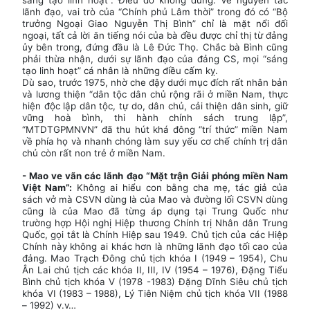
sáng tạo linh hoạt”. Điều đó không đúng. Về nguyên tắc
lãnh đạo, vai trò của “Chính phủ Lâm thời” trong đó có “Bộ
trưởng Ngoại Giao Nguyễn Thị Bình” chỉ là mặt nổi đối
ngoại, tất cả lời ăn tiếng nói của bà đều được chỉ thị từ đảng
ủy bên trong, đứng đầu là Lê Đức Thọ. Chắc bà Bình cũng
phải thừa nhận, dưới sự lãnh đạo của đảng CS, mọi “sáng
tạo linh hoạt” cá nhân là những điều cấm kỵ.
Dù sao, trước 1975, nhờ che đậy dưới mục đích rất nhân bản
và lương thiện “dân tộc dân chủ rộng rãi ở miền Nam, thực
hiện độc lập dân tộc, tự do, dân chủ, cải thiện dân sinh, giữ
vững hoà bình, thi hành chính sách trung lập”,
“MTDTGPMNVN” đã thu hút khá đông “trí thức” miền Nam
về phía họ và nhanh chóng làm suy yếu cơ chế chính trị dân
chủ còn rất non trẻ ở miền Nam.
- Mao ve vãn các lãnh đạo “Mặt trận Giải phóng miền Nam
Việt Nam”:
Không ai hiểu con bằng cha mẹ, tác giả của
sách vở mà CSVN dùng là của Mao và đường lối CSVN dùng
cũng là của Mao đã từng áp dụng tại Trung Quốc như
trường hợp Hội nghị Hiệp thương Chính trị Nhân dân Trung
Quốc, gọi tắt là Chính Hiệp sau 1949. Chủ tịch của các Hiệp
Chính này không ai khác hơn là những lãnh đạo tối cao của
đảng. Mao Trạch Đông chủ tịch khóa I (1949 – 1954), Chu
Ân Lai chủ tịch các khóa II, III, IV (1954 – 1976), Đặng Tiểu
Bình chủ tịch khóa V (1978 -1983) Đặng Dĩnh Siêu chủ tịch
khóa VI (1983 – 1988), Lý Tiên Niệm chủ tịch khóa VII (1988
– 1992) v.v…