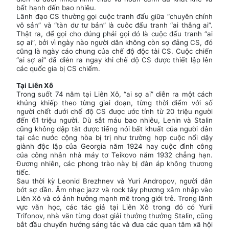
bất hạnh đến bao nhiêu.
Lãnh đạo CS thường gọi cuộc tranh đấu giữa “chuyên chính
vô sản” và “tàn dư tư bản” là cuôc đấu tranh “ai thắng ai”.
Thật ra, để gọi cho đúng phải gọi đó là cuộc đấu tranh “ai
sợ ai”, bởi vì ngày nào người dân không còn sợ đảng CS, đó
cũng là ngày cáo chung của chế độ độc tài CS. Cuộc chiến
“ai sợ ai” đã diễn ra ngay khi chế độ CS được thiết lập lên
các quốc gia bị CS chiếm.
Tại Liên Xô
Trong suốt 74 năm tại Liên Xô, “ai sợ ai” diễn ra một cách
khủng khiếp theo từng giai đoạn, từng thời điểm với số
người chết dưới chế độ CS được ước tính từ 20 triệu người
đến 61 triệu người. Dù sắt máu bao nhiêu, Lenin và Stalin
cũng không dập tắt được tiếng nói bất khuất của người dân
tại các nước cộng hòa bị trị như trường hợp cuộc nổi dậy
giành độc lập của Georgia năm 1924 hay cuộc đình công
của công nhân nhà máy tơ Teikovo năm 1932 chẳng hạn.
Đương nhiên, các phong trào này bị đàn áp không thương
tiếc.
Sau thời kỳ Leonid Brezhnev và Yuri Andropov, người dân
bớt sợ dần. Âm nhạc jazz và rock tây phương xâm nhập vào
Liên Xô và có ảnh hưởng mạnh mẽ trong giới trẻ. Trong lãnh
vực văn học, các tác giả tại Liên Xô trong đó có Yurii
Trifonov, nhà văn từng đoạt giải thưởng thưởng Stalin, cũng
bắt đầu chuyển hướng sáng tác và đưa các quan tâm xã hội