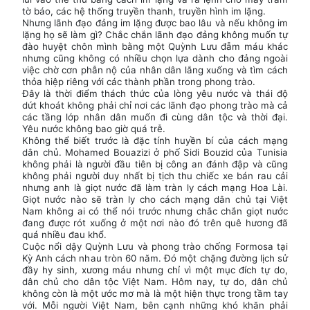
tờ báo, các hệ thống truyền thanh, truyền hình im lặng.
Nhưng lãnh đạo đảng im lặng được bao lâu và nếu không im
lặng họ sẽ làm gì? Chắc chắn lãnh đạo đảng không muốn tự
đào huyệt chôn mình bằng một Quỳnh Lưu đẫm máu khác
nhưng cũng không có nhiều chọn lựa dành cho đảng ngoài
việc chờ cơn phẫn nộ của nhân dân lắng xuống và tìm cách
thỏa hiệp riêng với các thành phần trong phong trào.
Đây là thời điểm thách thức của lòng yêu nước và thái độ
dứt khoát không phải chỉ nơi các lãnh đạo phong trào mà cả
các tầng lớp nhân dân muốn đi cùng dân tộc và thời đại.
Yêu nước không bao giờ quá trễ.
Không thể biết trước là đặc tính huyền bí của cách mạng
dân chủ. Mohamed Bouazizi ở phố Sidi Bouzid của Tunisia
không phải là người đầu tiên bị công an đánh đập và cũng
không phải người duy nhất bị tịch thu chiếc xe bán rau cải
nhưng anh là giọt nước đã làm tràn ly cách mạng Hoa Lài.
Giọt nước nào sẽ tràn ly cho cách mạng dân chủ tại Việt
Nam không ai có thể nói trước nhưng chắc chắn giọt nước
đang được rót xuống ở một nơi nào đó trên quê hương đã
quá nhiều đau khổ.
Cuộc nổi dậy Quỳnh Lưu và phong trào chống Formosa tại
Kỳ Anh cách nhau tròn 60 năm. Đó một chặng đường lịch sử
đầy hy sinh, xương máu nhưng chỉ vì một mục đích tự do,
dân chủ cho dân tộc Việt Nam. Hôm nay, tự do, dân chủ
không còn là một ước mơ mà là một hiện thực trong tầm tay
với. Mỗi người Việt Nam, bên cạnh những khó khăn phải