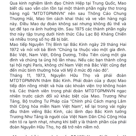
Qua kinh nghiệm lãnh đạo Chính Hiệp tại Trung Quốc, Mao
biết dù sao vẫn còn tồn tại một thành phần ngây thơ trong
hàng ngũ “MTDTGPMNVN” nên sau Thông Cáo Chung
Thượng Hải, Mao tìm cách khai thác và ve vãn hàng ngũ
này. Điều Mao dự đoán không sai nhưng không đủ thế và
lực để tạo ra ảnh hưởng lớn. Sau 1975 các thành phần ngây
thơ này tập trung dưới hình thức Câu Lạc Bộ Kháng Chiến
và nhiều trong số họ đã bị bắt.
Mao tiếp Nguyễn Thị Bình tại Bắc Kinh ngày 29 tháng Hai
1972 và nói với bà Bình “Chúng ta thuộc vào một gia đình.
Bắc Việt, Nam Việt, Đông Dương, Triều Tiên cùng một gia
đình và chúng ta ủng hộ lẫn nhau. Nếu các bạn thành công
tại hội nghị Paris, không chỉ Nam Việt mà Bắc Việt cũng đạt
đến mức bình thường hóa với Mỹ ở mức độ nào đó”.
Tháng 11, 1973, Nguyễn Hữu Thọ và phái đoàn
MTDTGPMNVN thăm Bắc Kinh. Phái đoàn của y được Mao
tiếp đón nồng nhiệt và hứa các khoản viện trợ không hoàn
trả. Các thành viên trong phái đoàn MTDTGPMNVN ngạc
nhiên trước cách đối xử khác biệt của Mao. Trương Như
Tảng, Bộ trưởng Tư Pháp của “Chính phủ Cách mạng Lâm
thời Cộng hòa miền Nam Việt Nam”, kể lại trong vài ngày
đầu thăm viếng Bắc Kinh, các lãnh đạo Bắc Kinh tưởng
Trương Như Tảng là người của Việt Nam Dân Chủ Cộng Hòa
nên tỏ ra lạnh nhạt, nhưng khi biết y là thành phần của phái
đoàn Nguyễn Hữu Thọ, họ đã trở nên niềm nở.