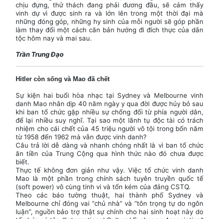
chịu đựng, thử thách đang phải đương đầu, sẽ cảm thấy
vinh dự vì được sinh ra và lớn lên trong một thời đại mà
những đóng góp, những hy sinh của mỗi người sẽ góp phần
làm thay đổi một cách căn bản hướng đi đích thực của dân
tộc hôm nay và mai sau.
Trần Trung Đạo
Hitler còn sống và Mao đã chết
Sự kiện hai buổi hòa nhạc tại Sydney và Melbourne vinh
danh Mao nhân dịp 40 năm ngày y qua đời được hủy bỏ sau
khi ban tổ chức gặp nhiều sự chống đối từ phía người dân,
để lại nhiều suy nghĩ. Tại sao một lãnh tụ độc tài có trách
nhiệm cho cái chết của 45 triệu người vô tội trong bốn năm
từ 1958 đến 1962 mà vẫn được vinh danh?
Câu trả lời dễ dàng và nhanh chóng nhất là vì ban tổ chức
ăn tiền của Trung Cộng qua hình thức nào đó chưa được
biết.
Thực tế không đơn giản như vậy. Việc tổ chức vinh danh
Mao là một phần trong chính sách tuyên truyền quốc tế
(soft power) vô cùng tinh vi và tốn kém của đảng CSTQ.
Theo các báo tường thuật, hai thành phố Sydney và
Melbourne chỉ đóng vai “chủ nhà” và “tôn trọng tự do ngôn
luận”, nguồn bảo trợ thật sự chính cho hai sinh hoạt này do