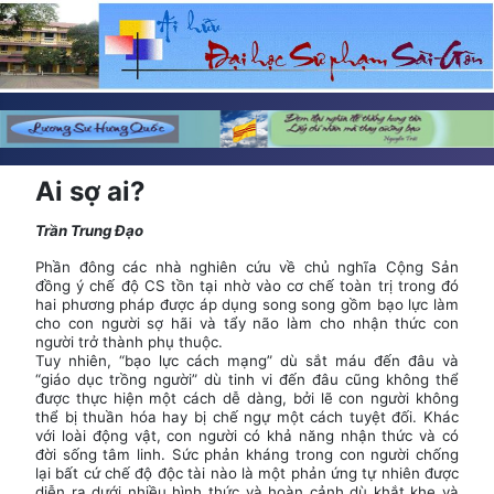
Ai sợ ai?
Trần Trung Đạo
Phần đông các nhà nghiên cứu về chủ nghĩa Cộng Sản
đồng ý chế độ CS tồn tại nhờ vào cơ chế toàn trị trong đó
hai phương pháp được áp dụng song song gồm bạo lực làm
cho con người sợ hãi và tẩy não làm cho nhận thức con
người trở thành phụ thuộc.
Tuy nhiên, “bạo lực cách mạng” dù sắt máu đến đâu và
“giáo dục trồng người” dù tinh vi đến đâu cũng không thể
được thực hiện một cách dễ dàng, bởi lẽ con người không
thể bị thuần hóa hay bị chế ngự một cách tuyệt đối. Khác
với loài động vật, con người có khả năng nhận thức và có
đời sống tâm linh. Sức phản kháng trong con người chống
lại bất cứ chế độ độc tài nào là một phản ứng tự nhiên được
diễn ra dưới nhiều hình thức và hoàn cảnh dù khắt khe và