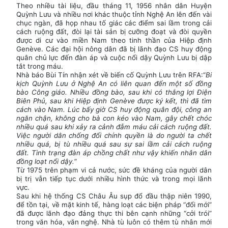
Theo nhiều tài liệu, đầu tháng 11, 1956 nhân dân Huyện
Quỳnh Lưu và nhiều nơi khác thuộc tỉnh Nghệ An lên đến vài
chục ngàn, đã họp nhau tố giác các điểm sai lầm trong cải
cách ruộng đất, đòi lại tài sản bị cưỡng đoạt và đòi quyền
được di cư vào miền Nam theo tinh thần của Hiệp định
Genève. Các đại hội nông dân đã bị lãnh đạo CS huy động
quân chủ lực đến đàn áp và cuộc nổi dậy Quỳnh Lưu bị dập
tắt trong máu.
Nhà báo Bùi Tín nhận xét về biến cố Quỳnh Lưu trên RFA:“
Bi
kịch Quỳnh Lưu ở Nghệ An có liên quan đến một số đồng
bào Công giáo. Nhiều đồng bào, sau khi có thắng lợi Điện
Biên Phủ, sau khi Hiệp định Genève được ký kết, thì đã tìm
cách vào Nam. Lúc bấy giờ CS huy động quân đội, công an
ngăn chận, không cho bà con kéo vào Nam, gây chết chóc
nhiều quá sau khi xảy ra cảnh đẫm máu cải cách ruộng đất.
Việc người dân chống đối chính quyền là do người ta chết
nhiều quá, bị tù nhiều quá sau sự sai lầm cải cách ruộng
đất. Tình trạng đàn áp chồng chất như vậy khiến nhân dân
đồng loạt nổi dậy.
”
Từ 1975 trên phạm vi cả nước, sức đề kháng của người dân
bị trị vẫn tiếp tục dưới nhiều hình thức và trong mọi lãnh
vực.
Sau khi hệ thống CS Châu Âu sụp đổ đầu thập niên 1990,
để tồn tại, về mặt kinh tế, hàng loạt các biện pháp “đổi mới”
đã được lãnh đạo đảng thực thi bên cạnh những “cởi trói”
trong văn hóa, văn nghệ. Nhà tù luôn có thêm tù nhân mới