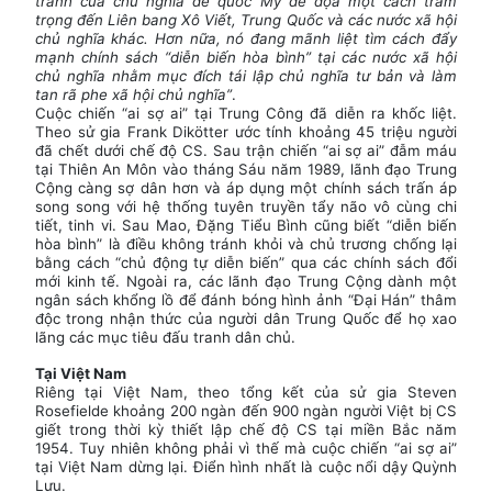
tranh của chủ nghĩa đế quốc Mỹ đe dọa một cách trầm
trọng đến Liên bang Xô Viết, Trung Quốc và các nước xã hội
chủ nghĩa khác. Hơn nữa, nó đang mãnh liệt tìm cách đẩy
mạnh chính sách “diễn biến hòa bình” tại các nước xã hội
chủ nghĩa nhằm mục đích tái lập chủ nghĩa tư bản và làm
tan rã phe xã hội chủ nghĩa”
.
Cuộc chiến “ai sợ ai” tại Trung Công đã diễn ra khốc liệt.
Theo sử gia Frank Dikötter ước tính khoảng 45 triệu người
đã chết dưới chế độ CS. Sau trận chiến “ai sợ ai” đẫm máu
tại Thiên An Môn vào tháng Sáu năm 1989, lãnh đạo Trung
Cộng càng sợ dân hơn và áp dụng một chính sách trấn áp
song song với hệ thống tuyên truyền tẩy não vô cùng chi
tiết, tinh vi. Sau Mao, Đặng Tiểu Bình cũng biết “diễn biến
hòa bình” là điều không tránh khỏi và chủ trương chống lại
bằng cách “chủ động tự diễn biến” qua các chính sách đổi
mới kinh tế. Ngoài ra, các lãnh đạo Trung Cộng dành một
ngân sách khổng lồ để đánh bóng hình ảnh “Đại Hán” thâm
độc trong nhận thức của người dân Trung Quốc để họ xao
lãng các mục tiêu đấu tranh dân chủ.
Tại Việt Nam
Riêng tại Việt Nam, theo tổng kết của sử gia Steven
Rosefielde khoảng 200 ngàn đến 900 ngàn người Việt bị CS
giết trong thời kỳ thiết lập chế độ CS tại miền Bắc năm
1954. Tuy nhiên không phải vì thế mà cuộc chiến “ai sợ ai”
tại Việt Nam dừng lại. Điển hình nhất là cuộc nổi dậy Quỳnh
Lưu.