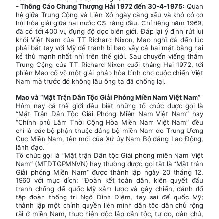
- Thông Cáo Chung Thượng Hải 1972 đến 30-4-1975:
Quan
hệ giữa Trung Cộng và Liên Xô ngày càng xấu và khó có cơ
hội hòa giải giữa hai nước CS hàng đầu. Chỉ riêng năm 1969,
đã có tới 400 vụ đụng độ dọc biên giới. Đáp lại ý định rút lui
khỏi Việt Nam của TT Richard Nixon, Mao nghĩ đã đến lúc
phải bắt tay với Mỹ để tránh bị bao vây cả hai mặt bằng hai
kẻ thù mạnh nhất nhì trên thế giới. Sau chuyến viếng thăm
Trung Cộng của TT Richard Nixon cuối tháng Hai 1972, tới
phiên Mao cổ võ một giải pháp hòa bình cho cuộc chiến Việt
Nam mà trước đó không lâu ông ta đã chống lại.
Mao và “Mặt Trận Dân Tộc Giải Phóng Miền Nam Việt Nam”
Hôm nay cả thế giới đều biết những tổ chức được gọi là
“Mặt Trận Dân Tộc Giải Phóng Miền Nam Việt Nam” hay
“Chính phủ Lâm Thời Cộng Hòa Miền Nam Việt Nam” đều
chỉ là các bộ phận thuộc đảng bộ miền Nam do Trung Ương
Cục Miền Nam, tên mới của Xứ ủy Nam Bộ đảng Lao Động,
lãnh đạo.
Tổ chức gọi là “Mặt trận Dân tộc Giải phóng miền Nam Việt
Nam” (MTDTGPMNVN) hay thường được gọi tắt là “Mặt trận
Giải phóng Miền Nam” được thành lập ngày 20 tháng 12,
1960 với mục đích: “Đoàn kết toàn dân, kiên quyết đấu
tranh chống đế quốc Mỹ xâm lược và gây chiến, đánh đổ
tập đoàn thống trị Ngô Đình Diệm, tay sai đế quốc Mỹ;
thành lập một chính quyền liên minh dân tộc dân chủ rộng
rãi ở miền Nam, thực hiện độc lập dân tộc, tự do, dân chủ,