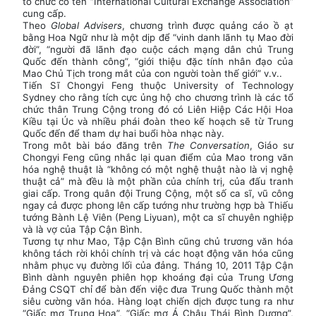
tổ chức có tên “International Cultural Exchange Association”
cung cấp.
Theo
Global Advisers
, chương trình được quảng cáo ồ ạt
bằng Hoa Ngữ như là một dịp để “vinh danh lãnh tụ Mao đời
đời”, “người đã lãnh đạo cuộc cách mạng dân chủ Trung
Quốc đến thành công”, “giới thiệu đặc tính nhân đạo của
Mao Chủ Tịch trong mắt của con người toàn thế giới” v.v..
Tiến Sĩ Chongyi Feng thuộc University of Technology
Sydney cho rằng tích cực ủng hộ cho chương trình là các tổ
chức thân Trung Cộng trong đó có Liên Hiệp Các Hội Hoa
Kiều tại Úc và nhiều phái đoàn theo kế hoạch sẽ từ Trung
Quốc đến để tham dự hai buổi hòa nhạc này.
Trong môt bài báo đăng trên
The Conversation
, Giáo sư
Chongyi Feng cũng nhắc lại quan điểm của Mao trong văn
hóa nghệ thuật là “không có một nghệ thuật nào là vị nghệ
thuật cả” mà đều là một phần của chính trị, của đấu tranh
giai cấp. Trong quân đội Trung Cộng, một số ca sĩ, vũ công
ngay cả được phong lên cấp tướng như trường hợp bà Thiếu
tướng Bành Lệ Viên (Peng Liyuan), một ca sĩ chuyên nghiệp
và là vợ của Tập Cận Bình.
Tương tự như Mao, Tập Cận Bình cũng chủ trương văn hóa
không tách rời khỏi chính trị và các hoạt động văn hóa cũng
nhằm phục vụ đường lối của đảng. Tháng 10, 2011 Tập Cận
Bình dành nguyên phiên họp khoáng đại của Trung Ương
Đảng CSQT chỉ để bàn đến việc đưa Trung Quốc thành một
siêu cường văn hóa. Hàng loạt chiến dịch được tung ra như
“Giấc mơ Trung Hoa”, “Giấc mơ Á Châu Thái Bình Dương”,