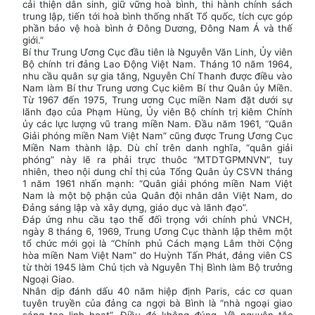
cải thiện dân sinh, giữ vững hoà bình, thi hành chính sách
trung lập, tiến tới hoà bình thống nhất Tổ quốc, tích cực góp
phần bảo vệ hoà bình ở Đông Dương, Đông Nam Á và thế
giới.”
Bí thư Trung Ương Cục đầu tiên là Nguyễn Văn Linh, Ủy viên
Bộ chính tri đảng Lao Động Việt Nam. Tháng 10 năm 1964,
nhu cầu quân sự gia tăng, Nguyễn Chí Thanh được điều vào
Nam làm Bí thư Trung ương Cục kiêm Bí thư Quân ủy Miền.
Từ 1967 đến 1975, Trung ương Cục miền Nam đặt dưới sự
lãnh đạo của Phạm Hùng, Ủy viên Bộ chính trị kiêm Chính
ủy các lực lượng vũ trang miền Nam. Đầu năm 1961, “Quân
Giải phóng miền Nam Việt Nam” cũng được Trung Ương Cục
Miền Nam thành lập. Dù chỉ trên danh nghĩa, “quân giải
phóng” này lẽ ra phải trực thuôc “MTDTGPMNVN”, tuy
nhiên, theo nội dung chỉ thị của Tổng Quân ủy CSVN tháng
1 năm 1961 nhấn mạnh: “Quân giải phóng miền Nam Việt
Nam là một bộ phận của Quân đội nhân dân Việt Nam, do
Đảng sáng lập và xây dựng, giáo dục và lãnh đạo”.
Đáp ứng nhu cầu tạo thế đối trọng với chính phủ VNCH,
ngày 8 tháng 6, 1969, Trung Ương Cục thành lập thêm một
tổ chức mới gọi là “Chính phủ Cách mạng Lâm thời Cộng
hòa miền Nam Việt Nam” do Huỳnh Tấn Phát, đảng viên CS
từ thời 1945 làm Chủ tịch và Nguyễn Thị Bình làm Bộ trưởng
Ngoại Giao.
Nhân dịp đánh dấu 40 năm hiệp định Paris, các cơ quan
tuyên truyền của đảng ca ngợi bà Bình là “nhà ngoại giao