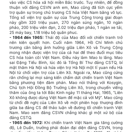
vào việc CS hóa xã hội miền Bắc trước. Tuy nhiên, để đồng
thuận với đảng CSVN anh em, Mao cũng đã tích cực yểm
trợ quân sự trong chủ trương CS hóa Việt Nam bằng võ lực.
Tổng số viện trợ quân sự của Trung Cộng trong giai đoạn
này gồm 320 triệu yuan, 270 ngàn súng ngắn, 10 ngàn
pháo, 200 triệu viên đạn, 2.02 triệu đạn pháo, 1 ngàn xe tải,
25 máy bay, 1.18 triệu bộ quân phuc.
- 1964 đến 1965:
Thái độ của Mao đối với chiến tranh trở
nên kiên quyết hơn. Cuối năm 1964, Hồ Chí Minh chủ
trương cân bằng ảnh hưởng giữa Liên Xô và Trung Cộng
mong nhận được viện trợ của cả hai để theo đuổi mục tiêu
CS hóa toàn cõi Việt Nam. Điều này làm Mao lo lắng. Mao
sai Đặng Tiểu Bình, lúc đó là Tổng Bí Thư đảng CSTQ, bí
mật thăm Hà Nội và hứa viện trợ Hà Nội một tỉ yuan nếu Hà
Nội từ chối viện trợ của Liên Xô. Ngoài ra, Mao cũng cứng
rắn chống lại mọi sáng kiến chấm dứt chiến tranh Việt Nam
bằng phương tiện đàm phán. Mao nói thẳng với Kosygin,
Chủ tịch Hội Đồng Bộ Trưởng Liên Xô, trong chuyến viếng
thăm của ông ta tới Bắc Kinh ngày 11 tháng Hai, 1965, “Liên
Xô không được dùng Việt Nam để mặc cả với Mỹ”. Mao cũng
từ chối đề nghị của Liên Xô về một phiên họp thượng đỉnh
giữa ba đảng CS để thảo luận về đường lối chiến tranh Việt
Nam. Mao xem đảng CSVN chẳng khác gì một xứ bộ của
đảng CSTQ.
- 1965 đến 1972:
Khi chiến tranh Việt Nam gia tăng cường
độ, Lê Duẩn, trưởng phái đoàn đại diện đảng CSVN, trong