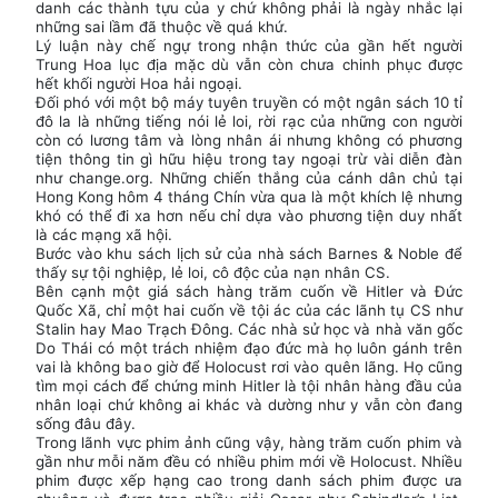
danh các thành tựu của y chứ không phải là ngày nhắc lại
những sai lầm đã thuộc về quá khứ.
Lý luận này chế ngự trong nhận thức của gần hết người
Trung Hoa lục địa mặc dù vẫn còn chưa chinh phục được
hết khối người Hoa hải ngoại.
Đối phó với một bộ máy tuyên truyền có một ngân sách 10 tỉ
đô la là những tiếng nói lẻ loi, rời rạc của những con người
còn có lương tâm và lòng nhân ái nhưng không có phương
tiện thông tin gì hữu hiệu trong tay ngoại trừ vài diễn đàn
như change.org. Những chiến thắng của cánh dân chủ tại
Hong Kong hôm 4 tháng Chín vừa qua là một khích lệ nhưng
khó có thể đi xa hơn nếu chỉ dựa vào phương tiện duy nhất
là các mạng xã hội.
Bước vào khu sách lịch sử của nhà sách Barnes & Noble để
thấy sự tội nghiệp, lẻ loi, cô độc của nạn nhân CS.
Bên cạnh một giá sách hàng trăm cuốn về Hitler và Đức
Quốc Xã, chỉ một hai cuốn về tội ác của các lãnh tụ CS như
Stalin hay Mao Trạch Đông. Các nhà sử học và nhà văn gốc
Do Thái có một trách nhiệm đạo đức mà họ luôn gánh trên
vai là không bao giờ để Holocust rơi vào quên lãng. Họ cũng
tìm mọi cách để chứng minh Hitler là tội nhân hàng đầu của
nhân loại chứ không ai khác và dường như y vẫn còn đang
sống đâu đây.
Trong lãnh vực phim ảnh cũng vậy, hàng trăm cuốn phim và
gần như mỗi năm đều có nhiều phim mới về Holocust. Nhiều
phim được xếp hạng cao trong danh sách phim được ưa