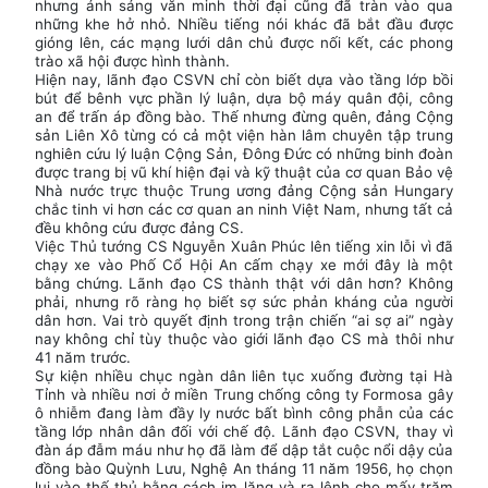
nhưng ánh sáng văn minh thời đại cũng đã tràn vào qua
những khe hở nhỏ. Nhiều tiếng nói khác đã bắt đầu được
gióng lên, các mạng lưới dân chủ được nối kết, các phong
trào xã hội được hình thành.
Hiện nay, lãnh đạo CSVN chỉ còn biết dựa vào tầng lớp bồi
bút để bênh vực phần lý luận, dựa bộ máy quân đội, công
an để trấn áp đồng bào. Thế nhưng đừng quên, đảng Cộng
sản Liên Xô từng có cả một viện hàn lâm chuyên tập trung
nghiên cứu lý luận Cộng Sản, Đông Đức có những binh đoàn
được trang bị vũ khí hiện đại và kỹ thuật của cơ quan Bảo vệ
Nhà nước trực thuộc Trung ương đảng Cộng sản Hungary
chắc tinh vi hơn các cơ quan an ninh Việt Nam, nhưng tất cả
đều không cứu được đảng CS.
Việc Thủ tướng CS Nguyễn Xuân Phúc lên tiếng xin lỗi vì đã
chạy xe vào Phố Cổ Hội An cấm chạy xe mới đây là một
bằng chứng. Lãnh đạo CS thành thật với dân hơn? Không
phải, nhưng rõ ràng họ biết sợ sức phản kháng của người
dân hơn. Vai trò quyết định trong trận chiến “ai sợ ai” ngày
nay không chỉ tùy thuộc vào giới lãnh đạo CS mà thôi như
41 năm trước.
Sự kiện nhiều chục ngàn dân liên tục xuống đường tại Hà
Tỉnh và nhiều nơi ở miền Trung chống công ty Formosa gây
ô nhiễm đang làm đầy ly nước bất bình công phẫn của các
tầng lớp nhân dân đối với chế độ. Lãnh đạo CSVN, thay vì
đàn áp đẫm máu như họ đã làm để dập tắt cuộc nổi dậy của
đồng bào Quỳnh Lưu, Nghệ An tháng 11 năm 1956, họ chọn
lui vào thế thủ bằng cách im lặng và ra lệnh cho mấy trăm