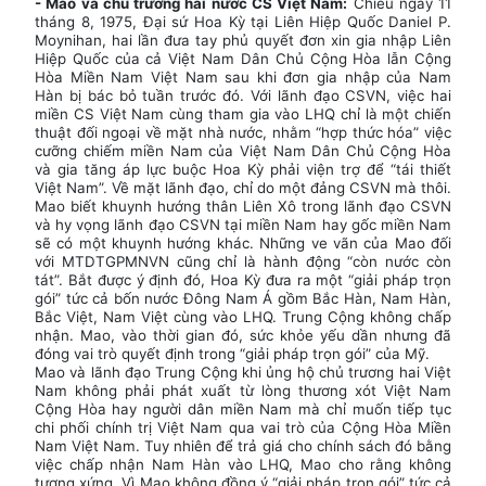
- Mao và chủ trương hai nước CS Việt Nam:
Chiều ngày 11
tháng 8, 1975, Đại sứ Hoa Kỳ tại Liên Hiệp Quốc Daniel P.
Moynihan, hai lần đưa tay phủ quyết đơn xin gia nhập Liên
Hiệp Quốc của cả Việt Nam Dân Chủ Cộng Hòa lẫn Cộng
Hòa Miền Nam Việt Nam sau khi đơn gia nhập của Nam
Hàn bị bác bỏ tuần trước đó. Với lãnh đạo CSVN, việc hai
miền CS Việt Nam cùng tham gia vào LHQ chỉ là một chiến
thuật đối ngoại về mặt nhà nước, nhằm “hợp thức hóa” việc
cưỡng chiếm miền Nam của Việt Nam Dân Chủ Cộng Hòa
và gia tăng áp lực buộc Hoa Kỳ phải viện trợ để “tái thiết
Việt Nam”. Về mặt lãnh đạo, chỉ do một đảng CSVN mà thôi.
Mao biết khuynh hướng thân Liên Xô trong lãnh đạo CSVN
và hy vọng lãnh đạo CSVN tại miền Nam hay gốc miền Nam
sẽ có một khuynh hướng khác. Những ve vãn của Mao đối
với MTDTGPMNVN cũng chỉ là hành động “còn nước còn
tát”. Bắt được ý định đó, Hoa Kỳ đưa ra một “giải pháp trọn
gói” tức cả bốn nước Đông Nam Á gồm Bắc Hàn, Nam Hàn,
Bắc Việt, Nam Việt cùng vào LHQ. Trung Cộng không chấp
nhận. Mao, vào thời gian đó, sức khỏe yếu dần nhưng đã
đóng vai trò quyết định trong “giải pháp trọn gói” của Mỹ.
Mao và lãnh đạo Trung Cộng khi ủng hộ chủ trương hai Việt
Nam không phải phát xuất từ lòng thương xót Việt Nam
Cộng Hòa hay người dân miền Nam mà chỉ muốn tiếp tục
chi phối chính trị Việt Nam qua vai trò của Cộng Hòa Miền
Nam Việt Nam. Tuy nhiên để trả giá cho chính sách đó bằng
việc chấp nhận Nam Hàn vào LHQ, Mao cho rằng không
tương xứng. Vì Mao không đồng ý “giải pháp trọn gói” tức cả