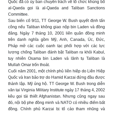
Quốc đã có ủy ban chuyên trách về tổ chức khủng bố
al-Qaeda gọi là al-Qaeda and Taliban Sanctions
Committee.
Sau biến cố 9/11, TT George W. Bush quyết định tấn
công nếu Taliban không giao nộp bin Laden và đồng
đảng. Ngày 7 tháng 10, 2001 liên quân đồng minh
trên danh nghĩa gồm Mỹ, Anh, Canada, Úc, Đức,
Pháp mở các cuộc oanh tạc phối hợp với các lực
lượng chống Taliban đánh bật Taliban ra khỏi Kabul,
tuy nhiên Osama bin Laden và lãnh tụ Taliban là
Mullah Omar trốn thoát.
Cuối năm 2001, một chính phủ liên hiệp do Liên Hiệp
Quốc và Iran bảo trợ do Hamid Karzai đứng đầu được
thành lập. Mỹ ủng hộ. TT George W. Bush trong diễn
văn tại Virginia Military Institute ngày 17 tháng 4, 2002
kêu gọi tái thiết Afghanistan. Nhưng cũng ngay sau
đó, nội bộ phe đồng minh và NATO có nhiều điểm bất
đồng. Chính phủ Karzai bị tố cáo tham nhũng và