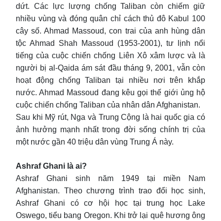
dứt. Các lực lượng chống Taliban còn chiếm giữ
nhiều vùng và đóng quân chỉ cách thủ đô Kabul 100
cây số. Ahmad Massoud, con trai của anh hùng dân
tộc Ahmad Shah Massoud (1953-2001), tư lịnh nổi
tiếng của cuộc chiến chống Liên Xô xâm lược và là
người bị al-Qaida ám sát đầu tháng 9, 2001, vẫn còn
hoạt động chống Taliban tại nhiều nơi trên khắp
nước. Ahmad Massoud đang kêu gọi thế giới ủng hộ
cuộc chiến chống Taliban của nhân dân Afghanistan.
Sau khi Mỹ rút, Nga và Trung Cộng là hai quốc gia có
ảnh hưởng mạnh nhất trong đời sống chính trị của
một nước gần 40 triệu dân vùng Trung Á này.
Ashraf Ghani là ai?
Ashraf Ghani sinh năm 1949 tại miền Nam
Afghanistan. Theo chương trình trao đổi học sinh,
Ashraf Ghani có cơ hội học tại trung học Lake
Oswego, tiểu bang Oregon. Khi trở lại quê hương ông