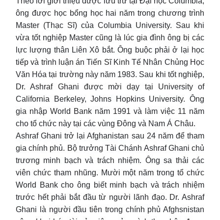
Theo lời giới thiệu được lưu trữ tại Đại học Columbia,
ông được học bổng học hai năm trong chương trình
Master (Thạc Sĩ) của Columbia University. Sau khi
vừa tốt nghiệp Master cũng là lúc gia đình ông bị các
lực lượng thân Liên Xô bắt. Ông buộc phải ở lại học
tiếp và trình luận án Tiến Sĩ Kinh Tế Nhân Chủng Học
Văn Hóa tại trường này năm 1983. Sau khi tốt nghiệp,
Dr. Ashraf Ghani được mời dạy tại University of
California Berkeley, Johns Hopkins University. Ông
gia nhập World Bank năm 1991 và làm việc 11 năm
cho tổ chức này tại các vùng Đông và Nam Á Châu.
Ashraf Ghani trở lại Afghanistan sau 24 năm để tham
gia chính phủ. Bộ trưởng Tài Chánh Ashraf Ghani chủ
trương minh bạch và trách nhiệm. Ông sa thải các
viên chức tham nhũng. Mười một năm trong tổ chức
World Bank cho ông biết minh bạch và trách nhiệm
trước hết phải bắt đầu từ người lãnh đạo. Dr. Ashraf
Ghani là người đầu tiên trong chính phủ Afghsnistan