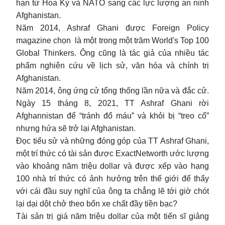
hạn từ Hoa Kỳ và NATO sang các lực lượng an ninh
Afghanistan.
Năm 2014, Ashraf Ghani được Foreign Policy
magazine chọn là một trong một trăm World's Top 100
Global Thinkers. Ông cũng là tác giả của nhiều tác
phẩm nghiên cứu về lịch sử, văn hóa và chính trị
Afghanistan.
Năm 2014, ông ứng cử tổng thống lần nữa và đắc cử.
Ngày 15 tháng 8, 2021, TT Ashraf Ghani rời
Afghannistan để “tránh đổ máu” và khỏi bị “treo cổ”
nhưng hứa sẽ trở lại Afghanistan.
Đọc tiểu sử và những đóng góp của TT Ashraf Ghani,
một trí thức có tài sản được ExactNetworth ước lượng
vào khoảng năm triệu dollar và được xếp vào hạng
100 nhà trí thức có ảnh hưởng trên thế giới để thấy
với cái đầu suy nghĩ của ông ta chẳng lẽ tới giờ chót
lại dại dột chở theo bốn xe chất đầy tiền bạc?
Tài sản trị giá năm triệu dollar của một tiến sĩ giảng