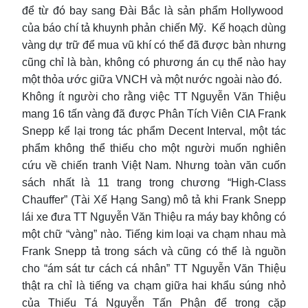
để từ đó bay sang Đài Bắc là sản phẩm Hollywood
của báo chí tả khuynh phản chiến Mỹ. Kế hoạch dùng
vàng dự trữ để mua vũ khí có thể đã được bàn nhưng
cũng chỉ là bàn, không có phương án cụ thể nào hay
một thỏa ước giữa VNCH và một nước ngoài nào đó.
Không ít người cho rằng việc TT Nguyễn Văn Thiệu
mang 16 tấn vàng đã được Phân Tích Viên CIA Frank
Snepp kể lại trong tác phẩm Decent Interval, một tác
phẩm không thể thiếu cho một người muốn nghiên
cứu về chiến tranh Việt Nam. Nhưng toàn văn cuốn
sách nhất là 11 trang trong chương “High-Class
Chauffer” (Tài Xế Hạng Sang) mô tả khi Frank Snepp
lái xe đưa TT Nguyễn Văn Thiệu ra máy bay không có
một chữ “vàng” nào. Tiếng kim loại va chạm nhau mà
Frank Snepp tả trong sách và cũng có thể là nguồn
cho “ám sát tư cách cá nhân” TT Nguyễn Văn Thiệu
thật ra chỉ là tiếng va chạm giữa hai khẩu súng nhỏ
của Thiếu Tá Nguyễn Tấn Phận để trong cặp