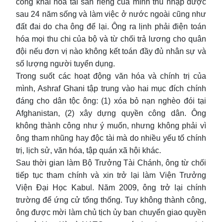
công khai hóa tài sản riêng của mình thu nhập được
sau 24 năm sống và làm việc ở nước ngoài cũng như
đất đai do cha ông để lại. Ông ra lịnh phải điện toán
hóa mọi thu chi của bộ và từ chối trả lương cho quân
đội nếu đơn vị nào không kết toán đầy đủ nhân sự và
số lượng người tuyển dụng.
Trong suốt các hoạt động văn hóa và chính trị của
mình, Ashraf Ghani tập trung vào hai mục đích chính
đáng cho dân tộc ông: (1) xóa bỏ nạn nghèo đói tại
Afghanistan, (2) xây dựng quyền công dân. Ông
không thành công như ý muốn, nhưng không phải vì
ông tham nhũng hay độc tài mà do nhiều yếu tố chính
trị, lịch sử, văn hóa, tập quán xã hội khác.
Sau thời gian làm Bộ Trưởng Tài Chánh, ông từ chối
tiếp tục tham chính và xin trở lại làm Viện Trưởng
Viện Đại Học Kabul. Năm 2009, ông trở lại chính
trường để ứng cử tổng thống. Tuy không thành công,
ông được mời làm chủ tịch ủy ban chuyển giao quyền