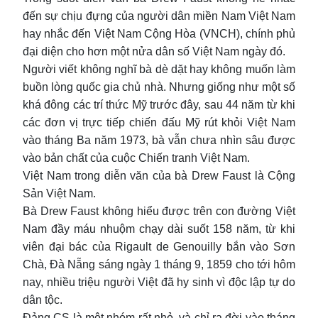
đến sự chịu đựng của người dân miền Nam Việt Nam
hay nhắc đến Việt Nam Cộng Hòa (VNCH), chính phủ
đại diện cho hơn một nửa dân số Việt Nam ngày đó.
Người viết không nghĩ bà dè dặt hay không muốn làm
buồn lòng quốc gia chủ nhà. Nhưng giống như một số
khá đông các trí thức Mỹ trước đây, sau 44 năm từ khi
các đơn vị trực tiếp chiến đấu Mỹ rút khỏi Việt Nam
vào tháng Ba năm 1973, bà vẫn chưa nhìn sâu được
vào bản chất của cuộc Chiến tranh Việt Nam.
Việt Nam trong diễn văn của bà Drew Faust là Cộng
Sản Việt Nam.
Bà Drew Faust không hiểu được trên con đường Việt
Nam đầy máu nhuộm chạy dài suốt 158 năm, từ khi
viên đại bác của Rigault de Genouilly bắn vào Sơn
Chà, Đà Nẵng sáng ngày 1 tháng 9, 1859 cho tới hôm
nay, nhiều triệu người Việt đã hy sinh vì độc lập tự do
dân tộc.
Đảng CS là một nhóm rất nhỏ, và chỉ ra đời vào tháng