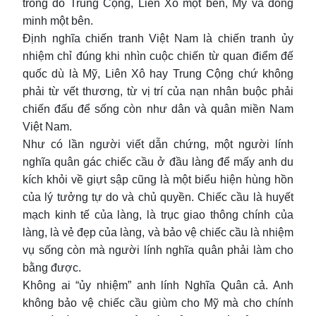
trong đó Trung Cộng, Liên Xô một bên, Mỹ và đồng
minh một bên.
Định nghĩa chiến tranh Việt Nam là chiến tranh ủy
nhiệm chỉ đúng khi nhìn cuộc chiến từ quan điểm đế
quốc dù là Mỹ, Liên Xô hay Trung Cộng chứ không
phải từ vết thương, từ vị trí của nạn nhân buộc phải
chiến đấu để sống còn như dân và quân miền Nam
Việt Nam.
Như có lần người viết dẫn chứng, một người lính
nghĩa quân gác chiếc cầu ở đầu làng để mấy anh du
kích khỏi về giựt sập cũng là một biểu hiện hùng hồn
của lý tưởng tự do và chủ quyền. Chiếc cầu là huyết
mạch kinh tế của làng, là trục giao thông chính của
làng, là vẻ đẹp của làng, và bảo vệ chiếc cầu là nhiệm
vụ sống còn mà người lính nghĩa quân phải làm cho
bằng được.
Không ai “ủy nhiệm” anh lính Nghĩa Quân cả. Anh
không bảo vệ chiếc cầu giùm cho Mỹ mà cho chính