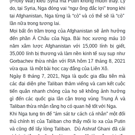
(Proxy War) kiểu Syria mà Putin không muốn thấy. Lý
do, tại Syria, Nga đóng vai “ngư ông đắc lợi” trong khi
tại Afghanistan, Nga từng là “cò” và có thể sẽ là “cò”
lần nữa trong tương lai.
Mọi bất ổn trầm trọng của Afghanistan sẽ ảnh hưởng
đến phần Á Châu của Nga. Bài học xương máu 10
năm xâm lược Afghanistan với 15,000 lính bị giết,
35,000 lính bị thương và làm nền kinh tế suy sụp như
Gorbachev thừa nhận với RIA hôm 17 tháng 8, 2021
vừa qua là một bài học cay đắng của Liên Xô.
Ngày 8 tháng 7, 2021, Nga là quốc gia đầu tiên mà
các đại diện phe Taliban thăm viếng và cam kết cuộc
tiến quân nhanh chóng của họ sẽ không ảnh hưởng
gì đến các quốc gia lân cận trong vùng Trung Á và
Taliban thừa nhận rằng họ có quan hệ tốt với Nga.
Khi Nga tung tin để “ám sát tư cách cá nhân” một đối
thủ chính trị của Taliban cho thấy mối lo xa của Putin
và cũng để lấy lòng Taliban. Dù Ashraf Ghani đã cải