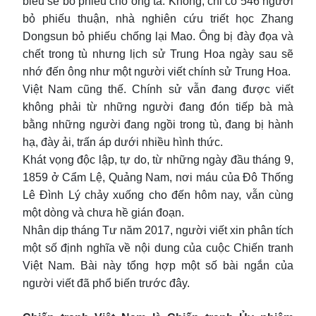
biểu sẽ bỏ phiếu cho ông ta. Không, chỉ có 546 người
bỏ phiếu thuận, nhà nghiên cứu triết học Zhang
Dongsun bỏ phiếu chống lại Mao. Ông bị đày đọa và
chết trong tù nhưng lịch sử Trung Hoa ngày sau sẽ
nhớ đến ông như một người viết chính sử Trung Hoa.
Việt Nam cũng thế. Chính sử vẫn đang được viết
không phải từ những người đang đón tiếp bà mà
bằng những người đang ngồi trong tù, đang bị hành
hạ, đày ải, trấn áp dưới nhiều hình thức.
Khát vọng độc lập, tự do, từ những ngày đầu tháng 9,
1859 ở Cẩm Lệ, Quảng Nam, nơi máu của Đô Thống
Lê Đình Lý chảy xuống cho đến hôm nay, vẫn cùng
một dòng và chưa hề gián đoạn.
Nhân dịp tháng Tư năm 2017, người viết xin phân tích
một số định nghĩa về nội dung của cuộc Chiến tranh
Việt Nam. Bài này tổng hợp một số bài ngắn của
người viết đã phổ biến trước đây.