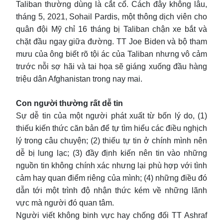
Taliban thường dùng là cắt cổ. Cách đây không lâu,
tháng 5, 2021, Sohail Pardis, một thông dịch viên cho
quân đội Mỹ chỉ 16 tháng bị Taliban chận xe bắt và
chặt đầu ngay giữa đường. TT Joe Biden và bộ tham
mưu của ông biết rõ tội ác của Taliban nhưng vô cảm
trước nỗi sợ hãi và tai họa sẽ giáng xuống đầu hàng
triệu dân Afghanistan trong nay mai.
Con người thường rất dễ tin
Sự dễ tin của một người phát xuất từ bốn lý do, (1)
thiếu kiến thức căn bản để tự tìm hiểu các điều nghịch
lý trong câu chuyện; (2) thiếu tự tin ở chính mình nên
dễ bị lung lạc; (3) đầy định kiến nên tin vào những
nguồn tin không chính xác nhưng lại phù hợp với tình
cảm hay quan điểm riêng của mình; (4) những điều đó
dẫn tới một trình độ nhận thức kém về những lãnh
vực mà người đó quan tâm.
Người viết không binh vực hay chống đối TT Ashraf