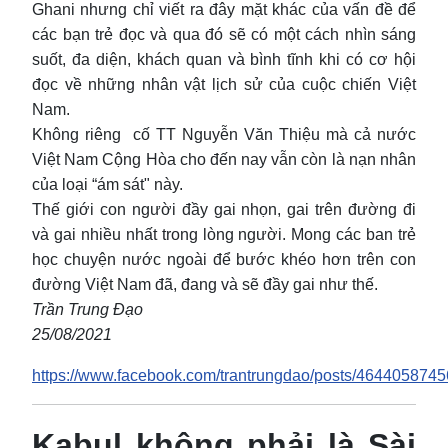
Ghani nhưng chỉ viết ra đây mặt khác của vấn đề để
các bạn trẻ đọc và qua đó sẽ có một cách nhìn sáng
suốt, đa diện, khách quan và bình tĩnh khi có cơ hội
đọc về những nhân vật lịch sử của cuộc chiến Việt
Nam.
Không riêng cố TT Nguyễn Văn Thiệu mà cả nước
Việt Nam Cộng Hòa cho đến nay vẫn còn là nạn nhân
của loại “ám sát" này.
Thế giới con người đầy gai nhọn, gai trên đường đi
và gai nhiều nhất trong lòng người. Mong các ban trẻ
học chuyện nước ngoài để bước khéo hơn trên con
đường Việt Nam đã, đang và sẽ đầy gai như thế.
Trần Trung Đạo
25/08/2021
https://www.facebook.com/trantrungdao/posts/464405874
Kabul không phải là Sài