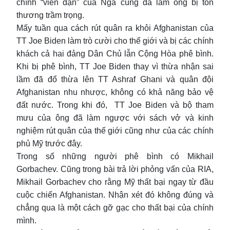
chính “viên đạn” của Nga cũng đã làm ông bị tổn
thương trầm trọng.
Mấy tuần qua cách rút quân ra khỏi Afghanistan của
TT Joe Biden làm trò cười cho thế giới và bị các chính
khách cả hai đảng Dân Chủ lẫn Cộng Hòa phê bình.
Khi bị phê bình, TT Joe Biden thay vì thừa nhận sai
lầm đã đổ thừa lên TT Ashraf Ghani và quân đội
Afghanistan nhu nhược, không có khả năng bảo vệ
đất nước. Trong khi đó, TT Joe Biden và bộ tham
mưu của ông đã làm ngược với sách vở và kinh
nghiệm rút quân của thế giới cũng như của các chính
phủ Mỹ trước đây.
Trong số những người phê bình có Mikhail
Gorbachev. Cũng trong bài trả lời phỏng vấn của RIA,
Mikhail Gorbachev cho rằng Mỹ thất bại ngay từ đầu
cuộc chiến Afghanistan. Nhận xét đó không đúng và
chẳng qua là một cách gỡ gạc cho thất bại của chính
mình.