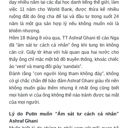
dạy nhiều năm tại các đại học danh tiếng thế giới, làm
việc 11 năm cho World Bank, được thừa kế nhiều
ruộng đất do ông cha để lại và đầu tư trong suốt 24
năm là một gia sản hợp lý nếu không muốn nói là
khiêm nhượng.
Hôm 18 tháng 8 vừa qua, TT Ashraf Ghani tố cáo Nga
đã “ám sát tư cách cá nhân” ông khi tung tin không
căn cứ. Giấy tờ khai với hải quan qua hai nước cho
thấy ông chỉ mặc một bộ đồ truyền thống, khoác chiếc
áo ‘vest’ và mang đôi giày ‘sandals”.
Đành rằng "con người lòng tham không đáy”, không
có gì chắc chắn để bảo đảm Ashraf Ghani giàu rồi nên
không muốn giàu thêm nhưng ít nhất ông cũng biết
mọi hành vi của ông không thể nào tránh được tai mắt
của mọi người.
Lý do Putin muốn “Ám sát tư cách cá nhân”
Ashraf Ghani