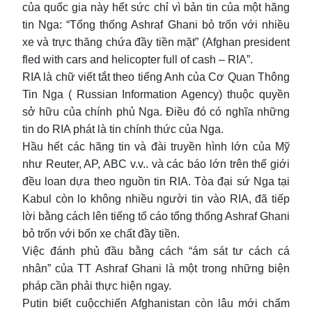
của quốc gia này hết sức chỉ vì bản tin của một hãng
tin Nga: “Tổng thống Ashraf Ghani bỏ trốn với nhiều
xe và trực thăng chứa đầy tiền mặt” (Afghan president
fled with cars and helicopter full of cash – RIA”.
RIA là chữ viết tắt theo tiếng Anh của Cơ Quan Thông
Tin Nga ( Russian Information Agency) thuộc quyền
sở hữu của chính phủ Nga. Điều đó có nghĩa những
tin do RIA phát là tin chính thức của Nga.
Hầu hết các hãng tin và đài truyền hình lớn của Mỹ
như Reuter, AP, ABC v.v.. và các báo lớn trên thế giới
đều loan dựa theo nguồn tin RIA. Tòa đại sứ Nga tại
Kabul còn lo không nhiều người tin vào RIA, đã tiếp
lời bằng cách lên tiếng tố cáo tổng thống Ashraf Ghani
bỏ trốn với bốn xe chất đầy tiền.
Việc đánh phủ đầu bằng cách “ám sát tư cách cá
nhân” của TT Ashraf Ghani là một trong những biện
pháp cần phải thực hiện ngay.
Putin biết cuộcchiến Afghanistan còn lâu mới chấm