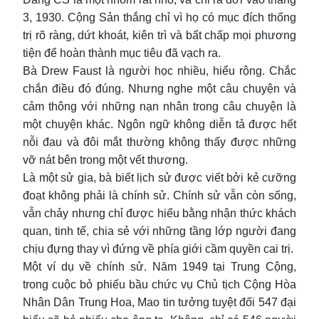
3, 1930. Cộng Sản thắng chỉ vì họ có mục đích thống
trị rõ ràng, dứt khoát, kiên trì và bất chấp mọi phương
tiện để hoàn thành mục tiêu đã vạch ra.
Bà Drew Faust là người học nhiều, hiểu rộng. Chắc
chắn điều đó đúng. Nhưng nghe một câu chuyện và
cảm thông với những nạn nhân trong câu chuyện là
một chuyện khác. Ngôn ngữ không diễn tả được hết
nỗi đau và đôi mắt thường không thấy được những
vỡ nát bên trong một vết thương.
Là một sử gia, bà biết lịch sử được viết bởi kẻ cưỡng
đoạt không phải là chính sử. Chính sử vẫn còn sống,
vẫn chảy nhưng chỉ được hiểu bằng nhận thức khách
quan, tinh tế, chia sẻ với những tầng lớp người đang
chịu đựng thay vì đứng về phía giới cầm quyền cai trị.
Một ví dụ về chính sử. Năm 1949 tại Trung Cộng,
trong cuộc bỏ phiếu bầu chức vụ Chủ tịch Cộng Hòa
Nhân Dân Trung Hoa, Mao tin tưởng tuyệt đối 547 đại