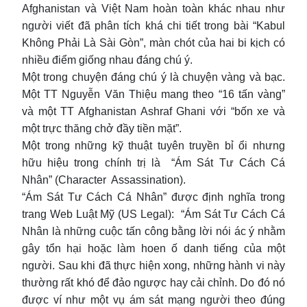
Afghanistan và Việt Nam hoàn toàn khác nhau như
người viết đã phân tích khá chi tiết trong bài “Kabul
Không Phải Là Sài Gòn”, màn chót của hai bi kịch có
nhiều điểm giống nhau đáng chú ý.
Một trong chuyện đáng chú ý là chuyện vàng và bạc.
Một TT Nguyễn Văn Thiệu mang theo “16 tấn vàng”
và một TT Afghanistan Ashraf Ghani với “bốn xe và
một trực thăng chở đầy tiền mặt”.
Một trong những kỹ thuật tuyên truyền bỉ ổi nhưng
hữu hiệu trong chính trị là “Ám Sát Tư Cách Cá
Nhân” (Character Assassination).
“Ám Sát Tư Cách Cá Nhân” được định nghĩa trong
trang Web Luật Mỹ (US Legal): “Ám Sát Tư Cách Cá
Nhân là những cuộc tấn công bằng lời nói ác ý nhằm
gây tổn hại hoặc làm hoen ố danh tiếng của một
người. Sau khi đã thực hiện xong, những hành vi này
thường rất khó để đảo ngược hay cải chỉnh. Do đó nó
được ví như một vụ ám sát mạng người theo đúng