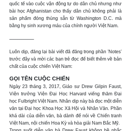
quốc tế vào cuộc vận động tự do dân chủ nhưng như
bài học Afghanistan cho thấy dân chủ không phải là
sản phẩm đóng thùng sẵn từ Washington D.C. mà
bằng hy sinh xương máu của chính người Việt Nam.
____________
Luôn dịp, đăng lại bài viết đã đăng trong phần 'Notes'
trước đây và mời các bạn trẻ đọc để biết thêm về bản
chất của cuộc chiến Việt Nam:
GỌI TÊN CUỘC CHIẾN
Ngày 23 tháng 3, 2017, Giáo sư Drew Gilpin Faust,
Viện trưởng Viện Đại Học Harvard viếng thăm Đại
học Fulbright Việt Nam. Nhân dịp này bà đọc một diễn
văn tại Đại học Khoa Học Xã Hội và Nhân Văn. Phần
khá dài của diễn văn, bà dành để nói về Chiến tranh
Việt Nam, nội chiến Hoa Kỳ và hòa giải Nam Bắc Mỹ.
Trong suốt diễn văn bà Drew Faust không hề nhắc