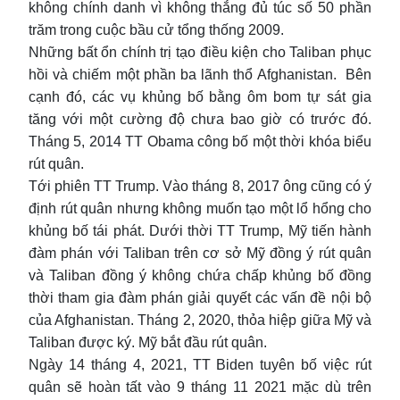
không chính danh vì không thắng đủ túc số 50 phần
trăm trong cuộc bầu cử tổng thống 2009.
Những bất ổn chính trị tạo điều kiện cho Taliban phục
hồi và chiếm một phần ba lãnh thổ Afghanistan. Bên
cạnh đó, các vụ khủng bố bằng ôm bom tự sát gia
tăng với một cường độ chưa bao giờ có trước đó.
Tháng 5, 2014 TT Obama công bố một thời khóa biểu
rút quân.
Tới phiên TT Trump. Vào tháng 8, 2017 ông cũng có ý
định rút quân nhưng không muốn tạo một lổ hổng cho
khủng bố tái phát. Dưới thời TT Trump, Mỹ tiến hành
đàm phán với Taliban trên cơ sở Mỹ đồng ý rút quân
và Taliban đồng ý không chứa chấp khủng bố đồng
thời tham gia đàm phán giải quyết các vấn đề nội bộ
của Afghanistan. Tháng 2, 2020, thỏa hiệp giữa Mỹ và
Taliban được ký. Mỹ bắt đầu rút quân.
Ngày 14 tháng 4, 2021, TT Biden tuyên bố việc rút
quân sẽ hoàn tất vào 9 tháng 11 2021 mặc dù trên