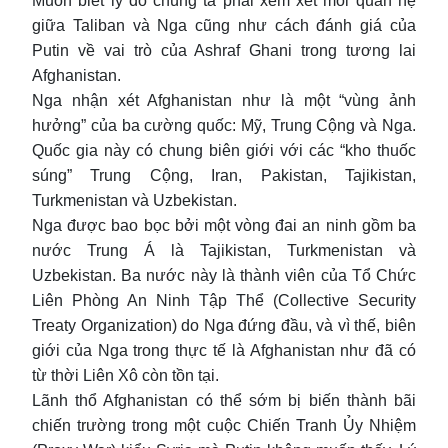
Muốn biết lý do chúng ta phải xem xét mối quan hệ
giữa Taliban và Nga cũng như cách đánh giá của
Putin về vai trò của Ashraf Ghani trong tương lai
Afghanistan.
Nga nhận xét Afghanistan như là một “vùng ảnh
hưởng” của ba cường quốc: Mỹ, Trung Cộng và Nga.
Quốc gia này có chung biên giới với các “kho thuốc
súng” Trung Cộng, Iran, Pakistan, Tajikistan,
Turkmenistan và Uzbekistan.
Nga được bao bọc bởi một vòng đai an ninh gồm ba
nước Trung Á là Tajikistan, Turkmenistan và
Uzbekistan. Ba nước này là thành viên của Tổ Chức
Liên Phòng An Ninh Tập Thể (Collective Security
Treaty Organization) do Nga đứng đầu, và vì thế, biên
giới của Nga trong thực tế là Afghanistan như đã có
từ thời Liên Xô còn tồn tại.
Lãnh thổ Afghanistan có thể sớm bị biến thành bãi
chiến trường trong một cuộc Chiến Tranh Ủy Nhiệm