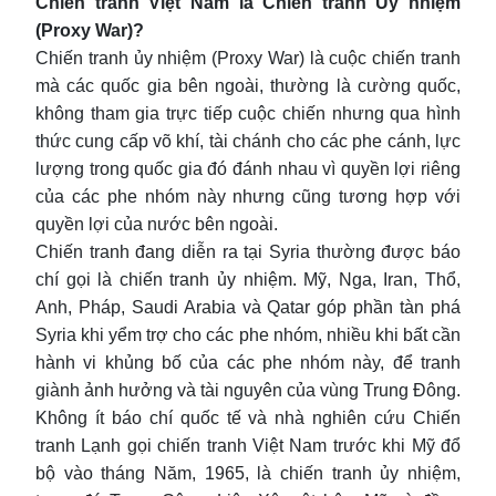
Chiến tranh Việt Nam là Chiến tranh Ủy nhiệm
(Proxy War)?
Chiến tranh ủy nhiệm (Proxy War) là cuộc chiến tranh
mà các quốc gia bên ngoài, thường là cường quốc,
không tham gia trực tiếp cuộc chiến nhưng qua hình
thức cung cấp võ khí, tài chánh cho các phe cánh, lực
lượng trong quốc gia đó đánh nhau vì quyền lợi riêng
của các phe nhóm này nhưng cũng tương hợp với
quyền lợi của nước bên ngoài.
Chiến tranh đang diễn ra tại Syria thường được báo
chí gọi là chiến tranh ủy nhiệm. Mỹ, Nga, Iran, Thổ,
Anh, Pháp, Saudi Arabia và Qatar góp phần tàn phá
Syria khi yểm trợ cho các phe nhóm, nhiều khi bất cần
hành vi khủng bố của các phe nhóm này, để tranh
giành ảnh hưởng và tài nguyên của vùng Trung Đông.
Không ít báo chí quốc tế và nhà nghiên cứu Chiến
tranh Lạnh gọi chiến tranh Việt Nam trước khi Mỹ đổ
bộ vào tháng Năm, 1965, là chiến tranh ủy nhiệm,