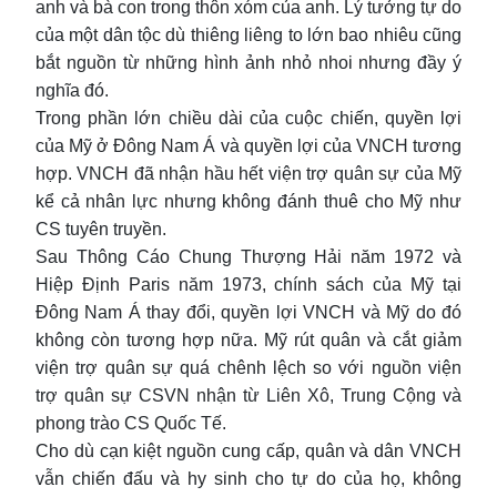
anh và bà con trong thôn xóm của anh. Lý tưởng tự do
của một dân tộc dù thiêng liêng to lớn bao nhiêu cũng
bắt nguồn từ những hình ảnh nhỏ nhoi nhưng đầy ý
nghĩa đó.
Trong phần lớn chiều dài của cuộc chiến, quyền lợi
của Mỹ ở Đông Nam Á và quyền lợi của VNCH tương
hợp. VNCH đã nhận hầu hết viện trợ quân sự của Mỹ
kể cả nhân lực nhưng không đánh thuê cho Mỹ như
CS tuyên truyền.
Sau Thông Cáo Chung Thượng Hải năm 1972 và
Hiệp Định Paris năm 1973, chính sách của Mỹ tại
Đông Nam Á thay đổi, quyền lợi VNCH và Mỹ do đó
không còn tương hợp nữa. Mỹ rút quân và cắt giảm
viện trợ quân sự quá chênh lệch so với nguồn viện
trợ quân sự CSVN nhận từ Liên Xô, Trung Cộng và
phong trào CS Quốc Tế.
Cho dù cạn kiệt nguồn cung cấp, quân và dân VNCH
vẫn chiến đấu và hy sinh cho tự do của họ, không