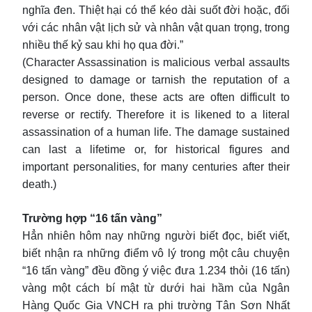
nghĩa đen. Thiệt hại có thể kéo dài suốt đời hoặc, đối
với các nhân vật lịch sử và nhân vật quan trọng, trong
nhiều thế kỷ sau khi họ qua đời.”
(Character Assassination is malicious verbal assaults
designed to damage or tarnish the reputation of a
person. Once done, these acts are often difficult to
reverse or rectify. Therefore it is likened to a literal
assassination of a human life. The damage sustained
can last a lifetime or, for historical figures and
important personalities, for many centuries after their
death.)
Trường hợp “16 tấn vàng”
Hẳn nhiên hôm nay những người biết đọc, biết viết,
biết nhận ra những điểm vô lý trong một câu chuyện
“16 tấn vàng” đều đồng ý việc đưa 1.234 thỏi (16 tấn)
vàng một cách bí mật từ dưới hai hầm của Ngân
Hàng Quốc Gia VNCH ra phi trường Tân Sơn Nhất