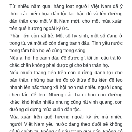
Từ nhiều năm qua, hàng loạt người Việt Nam đã ý
thức các hiểm họa dân tộc lạc hậu đó và lên đường
dấn thân cho một Việt Nam mới, cho một mùa xuân
trên quê hương ngoài ký ức.
Phần lớn còn rất trẻ. Một số hy sinh, một số đang ở
trong tù, và một số còn đang tranh đấu. Tình yêu nước
trong tâm hồn họ vô cùng trong sáng.
Nếu ai hỏi họ tranh đấu để được gì, tôi tin, câu trả lời
chắc chắn không phải được gì cho bản thân họ.
Nếu muốn thăng tiến trên con đường danh lợi cho
bản thân, những bạn trẻ đó có thừa điều kiện để leo
nhanh lên nấc thang xã hội hơn mà nhiều người đang
chen lấn để leo. Nhưng các bạn chọn con đường
khác, khó khăn nhiều nhưng cũng rất vinh quang, con
đường đi dựng mùa xuân dân tộc.
Mùa xuân trên quê hương ngoài ký ức mà nhiều
người Việt Nam yêu nước đang theo đuổi sẽ không
có tù chính trị, không có đấu tranh giai cấp, không có