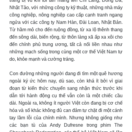
trang bị vũ khi tối tân mang tên Chi Lăng, Đống Đa,
Nhật Tảo, với những công ty kỹ thuật, những nhà máy
công nghiệp, nông nghiệp cao cấp cạnh tranh ngang
ngửa với các công ty Nam Hàn, Đài Loan, Nhật Bản.
Từ hầm mỏ cho đến ruộng đồng, từ xa lộ thênh thang
đến sông dài, biển rộng, từ thôn làng xã ấp xa xôi cho
đến chính phủ trung ương, tất cả nối liền nhau như
những mạch sống trong cùng một cơ thể Việt Nam tự
do, khỏe mạnh và cường tráng.
Con đường những người đang đi tìm một quê hương
ngoài ký ức hôm nay, dù sao, còn khá ít bởi vì giai
đoạn từ kiến thức chuyển sang nhận thức trước khi
dẫn tới hành động cụ thể vẫn còn là một chiếc cầu
dài. Ngoài ra, không ít người Việt còn đang bị cơ chế
hóa và số khác không đủ can đảm tự chặt đi một cánh
tay lầm lỗi của chính mình. Nhưng không giống như
các bạn tù của Andy Dufresne trong phim The