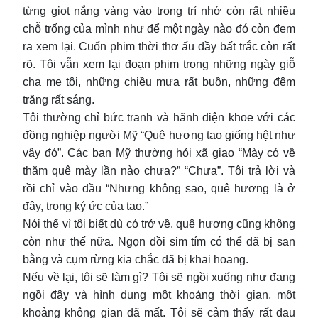
từng giọt nắng vàng vào trong trí nhớ còn rất nhiều
chỗ trống của mình như để một ngày nào đó còn đem
ra xem lại. Cuốn phim thời thơ ấu đầy bất trắc còn rất
rõ. Tôi vẫn xem lại đoạn phim trong những ngày giỗ
cha mẹ tôi, những chiều mưa rất buồn, những đêm
trăng rất sáng.
Tôi thường chỉ bức tranh và hãnh diện khoe với các
đồng nghiệp người Mỹ “Quê hương tao giống hệt như
vậy đó”. Các bạn Mỹ thường hỏi xã giao “Mày có về
thăm quê mày lần nào chưa?” “Chưa”. Tôi trả lời và
rồi chỉ vào đầu “Nhưng không sao, quê hương là ở
đây, trong ký ức của tao.”
Nói thế vì tôi biết dù có trở về, quê hương cũng không
còn như thế nữa. Ngọn đồi sim tím có thể đã bị san
bằng và cụm rừng kia chắc đã bị khai hoang.
Nếu về lại, tôi sẽ làm gì? Tôi sẽ ngồi xuống như đang
ngồi đây và hình dung một khoảng thời gian, một
khoảng không gian đã mất. Tôi sẽ cảm thấy rất đau