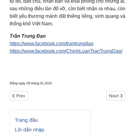
tự do, dân chủ, nhân bản và khai phóng cho những ai,
sau những điêu tàn đổ vỡ, còn biết nhận ra nhau, còn
biết yêu thương mảnh đất thiêng liêng, vinh quang và
thống khổ Việt Nam.
Trần Trung Đạo
https://www.facebook.com/trantrungdao
https://www.facebook.com/ChinhLuanTranTrungDao/
Đăng ngày 08 tháng 01.2023
Previous article: Bối cảnh Việt Nam qua phim The Shawshank
Next article:
Prev
Next
Trang đầu
Lời dẫn nhập