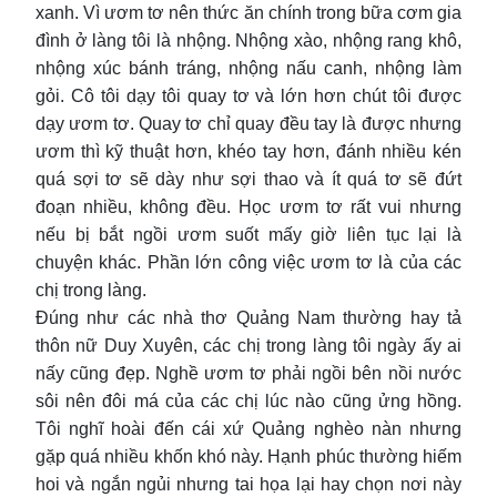
xanh. Vì ươm tơ nên thức ăn chính trong bữa cơm gia
đình ở làng tôi là nhộng. Nhộng xào, nhộng rang khô,
nhộng xúc bánh tráng, nhộng nấu canh, nhộng làm
gỏi. Cô tôi dạy tôi quay tơ và lớn hơn chút tôi được
dạy ươm tơ. Quay tơ chỉ quay đều tay là được nhưng
ươm thì kỹ thuật hơn, khéo tay hơn, đánh nhiều kén
quá sợi tơ sẽ dày như sợi thao và ít quá tơ sẽ đứt
đoạn nhiều, không đều. Học ươm tơ rất vui nhưng
nếu bị bắt ngồi ươm suốt mấy giờ liên tục lại là
chuyện khác. Phần lớn công việc ươm tơ là của các
chị trong làng.
Đúng như các nhà thơ Quảng Nam thường hay tả
thôn nữ Duy Xuyên, các chị trong làng tôi ngày ấy ai
nấy cũng đẹp. Nghề ươm tơ phải ngồi bên nồi nước
sôi nên đôi má của các chị lúc nào cũng ửng hồng.
Tôi nghĩ hoài đến cái xứ Quảng nghèo nàn nhưng
gặp quá nhiều khốn khó này. Hạnh phúc thường hiếm
hoi và ngắn ngủi nhưng tai họa lại hay chọn nơi này