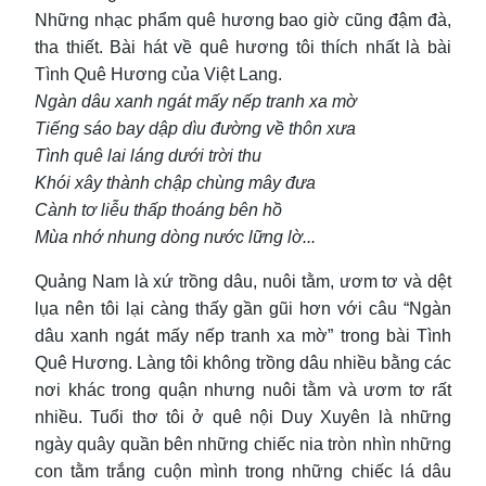
Những nhạc phẩm quê hương bao giờ cũng đậm đà,
tha thiết. Bài hát về quê hương tôi thích nhất là bài
Tình Quê Hương của Việt Lang.
Ngàn dâu xanh ngát mấy nếp tranh xa mờ
Tiếng sáo bay dập dìu đường về thôn xưa
Tình quê lai láng dưới trời thu
Khói xây thành chập chùng mây đưa
Cành tơ liễu thấp thoáng bên hồ
Mùa nhớ nhung dòng nước lững lờ...
Quảng Nam là xứ trồng dâu, nuôi tằm, ươm tơ và dệt
lụa nên tôi lại càng thấy gần gũi hơn với câu “Ngàn
dâu xanh ngát mấy nếp tranh xa mờ” trong bài Tình
Quê Hương. Làng tôi không trồng dâu nhiều bằng các
nơi khác trong quận nhưng nuôi tằm và ươm tơ rất
nhiều. Tuổi thơ tôi ở quê nội Duy Xuyên là những
ngày quây quần bên những chiếc nia tròn nhìn những
con tằm trắng cuộn mình trong những chiếc lá dâu