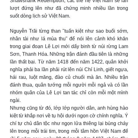
Shawshank Redemption, các thế hệ Việt Nam sẽ lần
lượt đứng lên như đã chứng minh nhiều lần trong
suốt dòng lịch sử Việt Nam.
Nguyễn Trãi từng than "tuấn kiệt như sao buổi sớm,
nhân tài như lá mùa thu" để nói lên cảnh khó khăn
trong giai đoạn Lê Lợi mới dấy binh từ núi rừng Lam
Sơn, Thanh Hóa. Những trận đánh đầu tiên là những
lần thất bại. Từ năm 1418 đến năm 1422, quân khởi
nghĩa phải ba lần phải rút lên núi Chí Linh, giết ngựa,
hái rau, luột măng, đào củ chuối mà ăn. Nhiều trận
đánh thua, quân tướng mỗi người mỗi ngả và có lần
nhóm quân của Lê Lợi tan tác chỉ còn mỗi một mình
ngài.
Nhưng cũng từ đó, lớp lớp người dân, anh hùng hào
kiệt từ khắp nơi về tụ hội dưới ngọn cờ chính nghĩa. Ý
chí tự chủ dân tộc như ngọn lửa thiêng lại bùng cháy
lên trong mỗi trái tim, trong mỗi tâm hồn Việt Nam để