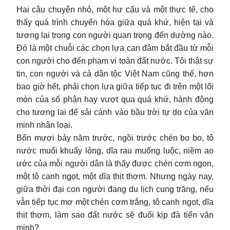
Hai câu chuyện nhỏ, một hư cấu và một thực tế, cho
thấy quá trình chuyển hóa giữa quá khứ, hiện tại và
tương lai trong con người quan trọng đến dường nào.
Đó là một chuỗi các chọn lựa can đảm bắt đầu từ mỗi
con người cho đến phạm vi toàn đất nước. Tôi thật sự
tin, con người và cả dân tộc Việt Nam cũng thế, hơn
bao giờ hết, phải chọn lựa giữa tiếp tục đi trên một lối
mòn của số phận hay vượt qua quá khứ, hành động
cho tương lai để sải cánh vào bầu trời tự do của văn
minh nhân loại.
Bốn mươi bảy năm trước, ngồi trước chén bo bo, tô
nước muối khuấy lỏng, dĩa rau muống luộc, niềm ao
ước của mỗi người dân là thấy được chén cơm ngon,
một tô canh ngọt, một dĩa thịt thơm. Nhưng ngày nay,
giữa thời đại con người đang du lịch cung trăng, nếu
vẫn tiếp tục mơ một chén cơm trắng, tô canh ngọt, dĩa
thịt thơm, làm sao đất nước sẽ đuổi kịp đà tiến văn
minh?