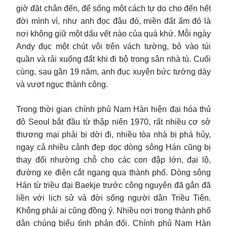
giờ đặt chân đến, để sống một cách tự do cho đến hết
đời mình vì, như anh đọc đâu đó, miền đất ấm đó là
nơi không giữ một dấu vết nào của quá khứ. Mỗi ngày
Andy đục một chút vôi trên vách tường, bỏ vào túi
quần và rải xuống đất khi đi bộ trong sân nhà tù. Cuối
cùng, sau gần 19 năm, anh đục xuyên bức tường dày
và vượt ngục thành công.
Trong thời gian chính phủ Nam Hàn hiện đại hóa thủ
đô Seoul bắt đầu từ thập niên 1970, rất nhiều cơ sở
thương mại phải bị dời đi, nhiều tòa nhà bị phá hủy,
ngay cả nhiều cảnh đẹp dọc dòng sông Hán cũng bị
thay đổi nhường chỗ cho các con đập lớn, đại lộ,
đường xe điện cắt ngang qua thành phố. Dòng sông
Hán từ triều đại Baekje trước công nguyên đã gắn đã
liền với lịch sử và đời sống người dân Triều Tiên.
Không phải ai cũng đồng ý. Nhiều nơi trong thành phố
dân chúng biểu tình phản đối. Chính phủ Nam Hàn