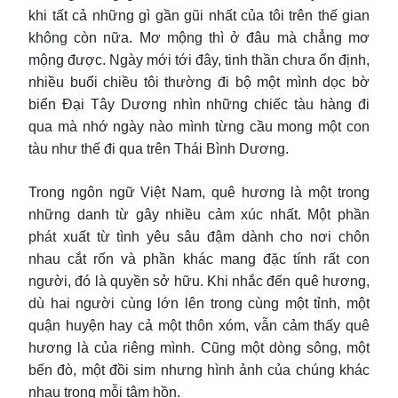
khi tất cả những gì gần gũi nhất của tôi trên thế gian
không còn nữa. Mơ mộng thì ở đâu mà chẳng mơ
mộng được. Ngày mới tới đây, tinh thần chưa ổn định,
nhiều buổi chiều tôi thường đi bộ một mình dọc bờ
biển Đại Tây Dương nhìn những chiếc tàu hàng đi
qua mà nhớ ngày nào mình từng cầu mong một con
tàu như thế đi qua trên Thái Bình Dương.
Trong ngôn ngữ Việt Nam, quê hương là một trong
những danh từ gây nhiều cảm xúc nhất. Một phần
phát xuất từ tình yêu sâu đậm dành cho nơi chôn
nhau cắt rốn và phần khác mang đặc tính rất con
người, đó là quyền sở hữu. Khi nhắc đến quê hương,
dù hai người cùng lớn lên trong cùng một tỉnh, một
quận huyện hay cả một thôn xóm, vẫn cảm thấy quê
hương là của riêng mình. Cũng một dòng sông, một
bến đò, một đồi sim nhưng hình ảnh của chúng khác
nhau trong mỗi tâm hồn.