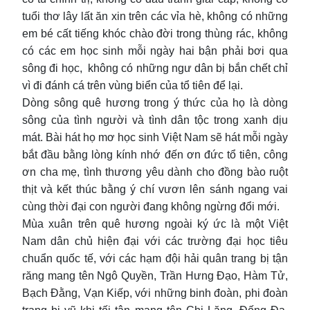
tuổi thơ lây lất ăn xin trên các vỉa hè, không có những
em bé cất tiếng khóc chào đời trong thùng rác, không
có các em học sinh mỗi ngày hai bận phải bơi qua
sông đi học, không có những ngư dân bị bắn chết chỉ
vì đi đánh cá trên vùng biển của tổ tiên để lại.
Dòng sông quê hương trong ý thức của họ là dòng
sông của tình người và tình dân tộc trong xanh dịu
mát. Bài hát họ mơ học sinh Việt Nam sẽ hát mỗi ngày
bắt đầu bằng lòng kính nhớ đến ơn đức tổ tiên, công
ơn cha mẹ, tình thương yêu dành cho đồng bào ruột
thịt và kết thúc bằng ý chí vươn lên sánh ngang vai
cùng thời đại con người đang không ngừng đổi mới.
Mùa xuân trên quê hương ngoài ký ức là một Việt
Nam dân chủ hiện đại với các trường đại học tiêu
chuẩn quốc tế, với các hạm đội hải quân trang bị tận
răng mang tên Ngô Quyền, Trần Hưng Đạo, Hàm Tử,
Bạch Đằng, Vạn Kiếp, với những binh đoàn, phi đoàn