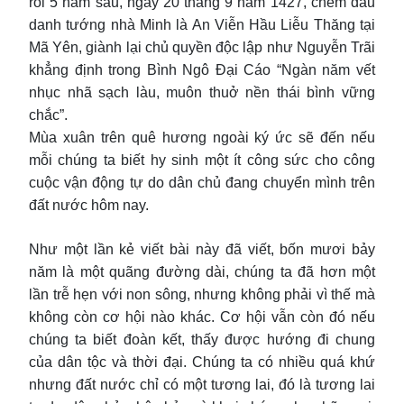
rồi 5 năm sau, ngày 20 tháng 9 năm 1427, chém đầu
danh tướng nhà Minh là An Viễn Hầu Liễu Thăng tại
Mã Yên, giành lại chủ quyền độc lập như Nguyễn Trãi
khẳng định trong Bình Ngô Đại Cáo “Ngàn năm vết
nhục nhã sạch làu, muôn thuở nền thái bình vững
chắc”.
Mùa xuân trên quê hương ngoài ký ức sẽ đến nếu
mỗi chúng ta biết hy sinh một ít công sức cho công
cuộc vận động tự do dân chủ đang chuyển mình trên
đất nước hôm nay.
Như một lần kẻ viết bài này đã viết, bốn mươi bảy
năm là một quãng đường dài, chúng ta đã hơn một
lần trễ hẹn với non sông, nhưng không phải vì thế mà
không còn cơ hội nào khác. Cơ hội vẫn còn đó nếu
chúng ta biết đoàn kết, thấy được hướng đi chung
của dân tộc và thời đại. Chúng ta có nhiều quá khứ
nhưng đất nước chỉ có một tương lai, đó là tương lai