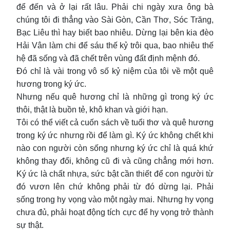
để đến và ở lại rất lâu. Phải chi ngày xưa ông bà
chúng tôi đi thẳng vào Sài Gòn, Cần Thơ, Sóc Trăng,
Bạc Liêu thì hay biết bao nhiêu. Dừng lại bên kia đèo
Hải Vân làm chi để sáu thế kỷ trôi qua, bao nhiêu thế
hệ đã sống và đã chết trên vùng đất định mệnh đó.
Đó chỉ là vài trong vô số kỷ niệm của tôi về một quê
hương trong ký ức.
Nhưng nếu quê hương chỉ là những gì trong ký ức
thôi, thật là buồn tẻ, khô khan và giới hạn.
Tôi có thể viết cả cuốn sách về tuổi thơ và quê hương
trong ký ức nhưng rồi để làm gì. Ký ức không chết khi
nào con người còn sống nhưng ký ức chỉ là quá khứ
không thay đổi, không cũ đi và cũng chẳng mới hơn.
Ký ức là chất nhựa, sức bật cần thiết để con người từ
đó vươn lên chứ không phải từ đó dừng lại. Phải
sống trong hy vọng vào một ngày mai. Nhưng hy vọng
chưa đủ, phải hoạt động tích cực để hy vọng trở thành
sự thật.