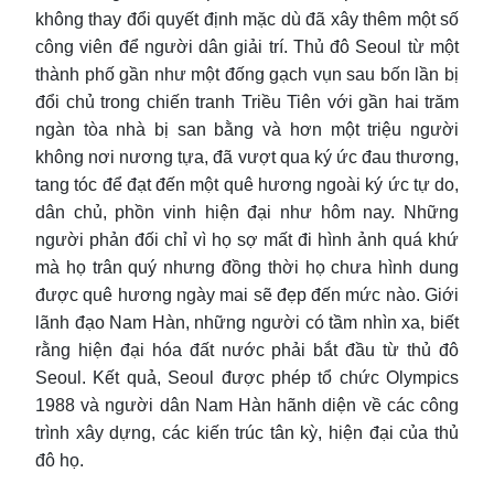
không thay đổi quyết định mặc dù đã xây thêm một số
công viên để người dân giải trí. Thủ đô Seoul từ một
thành phố gần như một đống gạch vụn sau bốn lần bị
đổi chủ trong chiến tranh Triều Tiên với gần hai trăm
ngàn tòa nhà bị san bằng và hơn một triệu người
không nơi nương tựa, đã vượt qua ký ức đau thương,
tang tóc để đạt đến một quê hương ngoài ký ức tự do,
dân chủ, phồn vinh hiện đại như hôm nay. Những
người phản đối chỉ vì họ sợ mất đi hình ảnh quá khứ
mà họ trân quý nhưng đồng thời họ chưa hình dung
được quê hương ngày mai sẽ đẹp đến mức nào. Giới
lãnh đạo Nam Hàn, những người có tầm nhìn xa, biết
rằng hiện đại hóa đất nước phải bắt đầu từ thủ đô
Seoul. Kết quả, Seoul được phép tổ chức Olympics
1988 và người dân Nam Hàn hãnh diện về các công
trình xây dựng, các kiến trúc tân kỳ, hiện đại của thủ
đô họ.