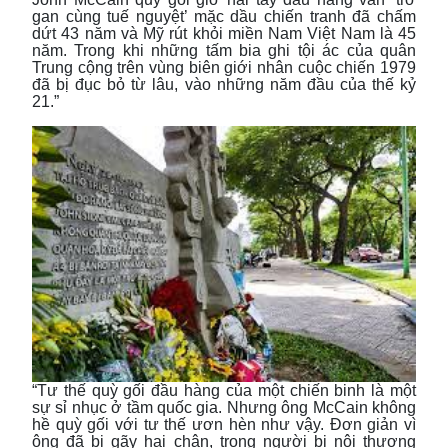
gan cùng tuế nguyệt’ mặc dầu chiến tranh đã chấm
dứt 43 năm và Mỹ rút khỏi miền Nam Việt Nam là 45
năm. Trong khi những tấm bia ghi tội ác của quân
Trung cộng trên vùng biên giới nhân cuộc chiến 1979
đã bị đục bỏ từ lâu, vào những năm đầu của thế kỷ
21.”
“Tư thế quỳ gối đầu hàng của một chiến binh là một
sự sỉ nhục ở tầm quốc gia. Nhưng ông McCain không
hề quỳ gối với tư thế ươn hèn như vậy. Đơn giản vì
ông đã bị gãy hai chân, trong người bị nội thương