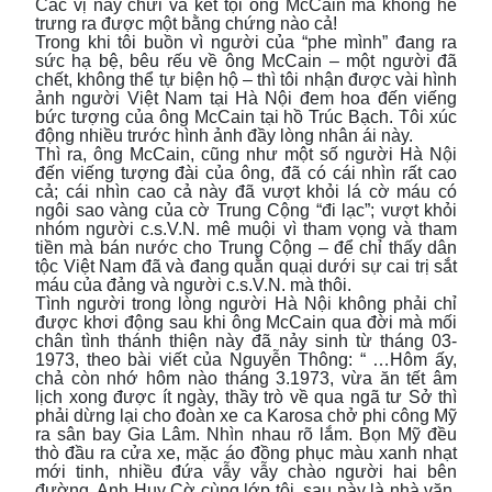
Các vị này chửi và kết tội ông McCain mà không hề
trưng ra được một bằng chứng nào cả!
Trong khi tôi buồn vì người của “phe mình” đang ra
sức hạ bệ, bêu rếu về ông McCain – một người đã
chết, không thể tự biện hộ – thì tôi nhận được vài hình
ảnh người Việt Nam tại Hà Nội đem hoa đến viếng
bức tượng của ông McCain tại hồ Trúc Bạch. Tôi xúc
động nhiều trước hình ảnh đầy lòng nhân ái này.
Thì ra, ông McCain, cũng như một số người Hà Nội
đến viếng tượng đài của ông, đã có cái nhìn rất cao
cả; cái nhìn cao cả này đã vượt khỏi lá cờ máu có
ngôi sao vàng của cờ Trung Cộng “đi lạc”; vượt khỏi
nhóm người c.s.V.N. mê muội vì tham vọng và tham
tiền mà bán nước cho Trung Cộng – để chỉ thấy dân
tộc Việt Nam đã và đang quằn quại dưới sự cai trị sắt
máu của đảng và người c.s.V.N. mà thôi.
Tình người trong lòng người Hà Nội không phải chỉ
được khơi động sau khi ông McCain qua đời mà mối
chân tình thánh thiện này đã nảy sinh từ tháng 03-
1973, theo bài viết của Nguyễn Thông: “ …Hôm ấy,
chả còn nhớ hôm nào tháng 3.1973, vừa ăn tết âm
lịch xong được ít ngày, thầy trò về qua ngã tư Sở thì
phải dừng lại cho đoàn xe ca Karosa chở phi công Mỹ
ra sân bay Gia Lâm. Nhìn nhau rõ lắm. Bọn Mỹ đều
thò đầu ra cửa xe, mặc áo đồng phục màu xanh nhạt
mới tinh, nhiều đứa vẫy vẫy chào người hai bên
đường. Anh Huy Cờ cùng lớp tôi, sau này là nhà văn,