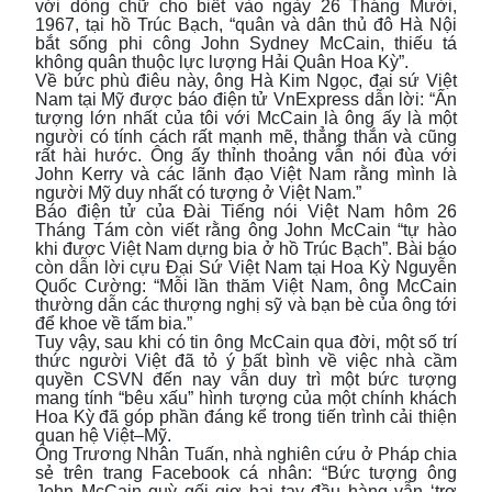
với dòng chữ cho biết vào ngày 26 Tháng Mười,
1967, tại hồ Trúc Bạch, “quân và dân thủ đô Hà Nội
bắt sống phi công John Sydney McCain, thiếu tá
không quân thuộc lực lượng Hải Quân Hoa Kỳ”.
Về bức phù điêu này, ông Hà Kim Ngọc, đại sứ Việt
Nam tại Mỹ được báo điện tử VnExpress dẫn lời: “Ấn
tượng lớn nhất của tôi với McCain là ông ấy là một
người có tính cách rất mạnh mẽ, thẳng thắn và cũng
rất hài hước. Ông ấy thỉnh thoảng vẫn nói đùa với
John Kerry và các lãnh đạo Việt Nam rằng mình là
người Mỹ duy nhất có tượng ở Việt Nam.”
Báo điện tử của Đài Tiếng nói Việt Nam hôm 26
Tháng Tám còn viết rằng ông John McCain “tự hào
khi được Việt Nam dựng bia ở hồ Trúc Bạch”. Bài báo
còn dẫn lời cựu Đại Sứ Việt Nam tại Hoa Kỳ Nguyễn
Quốc Cường: “Mỗi lần thăm Việt Nam, ông McCain
thường dẫn các thượng nghị sỹ và bạn bè của ông tới
để khoe về tấm bia.”
Tuy vậy, sau khi có tin ông McCain qua đời, một số trí
thức người Việt đã tỏ ý bất bình về việc nhà cầm
quyền CSVN đến nay vẫn duy trì một bức tượng
mang tính “bêu xấu” hình tượng của một chính khách
Hoa Kỳ đã góp phần đáng kể trong tiến trình cải thiện
quan hệ Việt–Mỹ.
Ông Trương Nhân Tuấn, nhà nghiên cứu ở Pháp chia
sẻ trên trang Facebook cá nhân: “Bức tượng ông
John McCain quỳ gối giơ hai tay đầu hàng vẫn ‘trơ