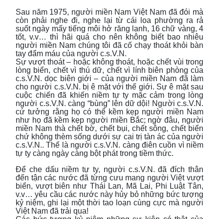
Sau năm 1975, người miền Nam Việt Nam đã đói mà
còn phải nghe đi, nghe lại từ cái loa phường ra rả
suốt ngày mấy tiếng môi hở răng lạnh, 16 chữ vàng, 4
tốt, v.v… thì hãi quá cho nên không biết bao nhiêu
người miền Nam chúng tôi đã cố chạy thoát khỏi bàn
tay đẩm máu của người c.s.V.N.
Sự vượt thoát – hoặc không thoát, hoặc chết vùi trong
lòng biển, chết vì thú dữ, chết vì lính biên phòng của
c.s.V.N. dọc biên giới – của người miền Nam đã làm
cho người c.s.V.N. bị ê mặt với thế giới. Sự ê mặt sau
cuộc chiến đã khiến niềm tự ty mặc cảm trong lòng
người c.s.V.N. càng “bùng” lên dữ dội! Người c.s.V.N.
cứ tưởng rằng họ có thể kềm kẹp người miền Nam
như họ đã kềm kẹp người miền Bắc; ngờ đâu, người
miền Nam thà chết bờ, chết bụi, chết sông, chết biển
chứ không thèm sống dưới sự cai trị tàn ác của người
c.s.V.N.. Thế là người c.s.V.N. càng điên cuồn vì niềm
tự ty càng ngày càng bột phát trong tiềm thức.
Để che dấu niềm tự ty, người c.s.V.N. đã đích thân
đến tận các nước đã từng cưu mang người Việt vượt
biển, vượt biên như Thái Lan, Mã Lai, Phi Luật Tân,
v.v… yêu cầu các nước này hủy bỏ những bức tượng
kỷ niệm, ghi lại một thời tao loạn cùng cực mà người
Việt Nam đã trải qua!