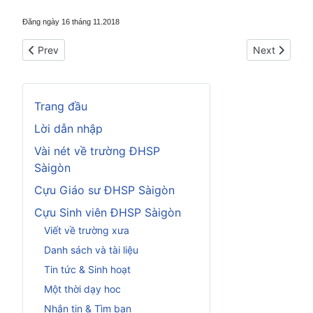
Đăng ngày 16 tháng 11.2018
Previous article: Nỗi niềm của một người tị nạn
Next article
Prev
Next
Trang đầu
Lời dẫn nhập
Vài nét về trường ĐHSP
Sàigòn
Cựu Giáo sư ĐHSP Sàigòn
Cựu Sinh viên ĐHSP Sàigòn
Viết về trường xưa
Danh sách và tài liệu
Tin tức & Sinh hoạt
Một thời dạy hoc
Nhắn tin & Tìm bạn