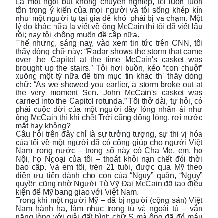
Là một ngòi bút không chuyên nghiệp, tôi luôn luôn
tôn trọng ý kiến của mọi người và tôi sống khép kín
như một người tụ tại gia để khỏi phải bị va chạm. Một
lý do khác nữa là viết về ông McCain thì tôi đã viết lâu
rồi; nay tôi không muốn đề cập nữa.
Thế nhưng, sáng nay, vào xem tin tức trên CNN, tôi
thấy dòng chữ này: “Radar shows the storm that came
over the Capitol at the time McCain's casket was
brought up the stairs.” Tôi hơi buồn, kéo “con chuột”
xuống một tý nữa để tìm mục tin khác thì thấy dòng
chữ: “As we showed you earlier, a storm broke out at
the very moment Sen. John McCain's casket was
carried into the Capitol rotunda.” Tôi thở dài, tự hỏi, có
phải cuộc đời của một người đầy lòng nhân ái như
ông McCain thì khi chết Trời cũng động lòng, rơi nước
mắt hay không?
Câu hỏi trên đây chỉ là sự tưởng tượng, sự thi vị hóa
của tôi về một người đã có công giúp cho người Việt
Nam trong nước – trong số này có Cha Mẹ, em, họ
Nội, họ Ngoại của tôi – thoát khỏi nạn chết đói thời
bao cấp. Và em tôi, trên 21 tuổi, được qua Mỹ theo
diện ưu tiên dành cho con của “Ngụy” quân, “Ngụy”
quyền cũng nhờ Người Tù Vỹ Đại McCain đã tạo điều
kiện để Mỹ bang giao với Việt Nam.
Trong khi một người Mỹ – đã bị người (cộng sản) Việt
Nam hành hạ, làm nhục trong tù và ngoài tù – vẫn
nặng lòng với giải đất hình chữ S mà ông đã đổ máu