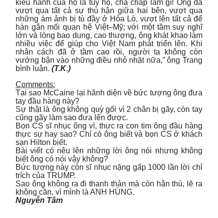
kiêu hãnh của họ là tùy họ, chả chấp làm gì! Ông đã
vượt qua tất cả sự thù hận giữa hai bên, vượt qua
những ám ảnh bị tù đầy ở Hỏa Lò, vượt lên tất cả để
hàn gắn mối quan hệ Việt–Mỹ; với một tầm suy nghĩ
lớn và lòng bao dung, cao thượng, ông khát khao làm
nhiều việc để giúp cho Việt Nam phát triển lên. Khi
nhân cách đã ở tầm cao rồi, người ta không còn
vướng bận vào những điều nhỏ nhặt nữa,” ông Trang
bình luận.
(T.K.)
Comments:
Tại sao McCaine lại hãnh diện về bức tượng ông đưa
tay đầu hàng này?
Sự thật là ông không quỳ gối vì 2 chân bị gãy, còn tay
cũng gãy làm sao đưa lên được.
Bọn CS sĩ nhục ông vì, thực ra con tim ông đầu hàng
thực sự hay sao? Chỉ có ông biết v̀à bọn CS ở khách
sạn Hilton biết.
Bài viết có nêu lên những lời ông nói nhưng không
biết ông có nói vậy không?
Bức tượng này còn sĩ nhục nặng gấp 1000 lần lời chỉ
trích của TRUMP.
Sao ông không ra đi thanh thản mà còn hận thù, lẽ ra
không cần, vì mình là ANH HÙNG.
Nguyễn Tâm