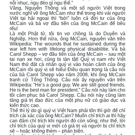
nỗi nhục, ngu đéo gì ngu thế.”
Vâng, Nguyễn Thông và một số người Việt trong
nước nghĩ về ông McCain như thế trong khi vài người
Việt tại hải ngoại thì “bới” luôn cả đời tư của ông
McCain và bà vợ đầu tiên của ông McCain để bêu
rếu!
Là một Phật tử, tôi tin vợ chồng là do Duyên và
Nghiệp. Hơn thế nữa, ông McCain, nguyên văn trên
Wikipedia: The wounds that he sustained during the
war left him with lifelong physical disabilitie. Và bà
Carol Shepp – vợ đầu tiên của ông McCain – sau một
tai nạn xe hơi, cũng bị tàn tật! Quý vị nam nhi Việt
Nam thử đặt cá nhân quý vị vào hoàn cảnh của ông
McCain rồi quý vị sẽ hiểu! Điều quan trọng là câu nói
của bà Carol Shepp vào năm 2008, khi ông McCain
tranh cử Tổng Thống. Câu nói ấy nguyên văn trên
Wikipedia: “He’s a good guy. We are still good friends.
He is the best man for president.” Câu nói này làm cho
tôi cảm phục bà Carol Shepp. Câu nói này cũng làm
tăng giá trị đạo đức của một phụ nữ có giáo dục và
kiến thức cao.
Thế thì lý do gì quý vị Việt Nam phải tốn thì giờ để chỉ
trích cái xác của ông McCain? Muốn chỉ trích ai thì hãy
can đảm chỉ trích khi người đó còn sống; như thế, lời
chỉ trích của quý vị mới có giá trị và người bị chỉ trích
sẽ – hoặc không thèm – phản biện.