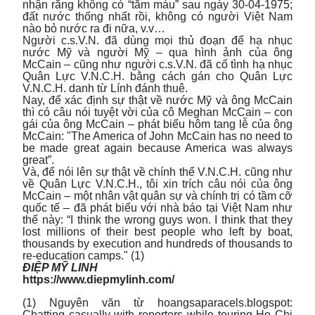
nhận rằng không có “tắm máu” sau ngày 30-04-1975;
đất nước thống nhất rồi, không có người Việt Nam
nào bỏ nước ra đi nữa, v.v…
Người c.s.V.N. đã dùng mọi thủ đoạn để hạ nhục
nước Mỹ và người Mỹ – qua hình ảnh của ông
McCain – cũng như người c.s.V.N. đã cố tình hạ nhục
Quân Lực V.N.C.H. bằng cách gán cho Quân Lực
V.N.C.H. danh từ Lính đánh thuê.
Nay, để xác định sự thật về nước Mỹ và ông McCain
thì có câu nói tuyệt vời của cô Meghan McCain – con
gái của ông McCain – phát biểu hôm tang lễ của ông
McCain: "The America of John McCain has no need to
be made great again because America was always
great”.
Và, để nói lên sự thật về chính thể V.N.C.H. cũng như
về Quân Lực V.N.C.H., tôi xin trích câu nói của ông
McCain – một nhân vật quân sự và chính trị có tầm cỡ
quốc tế – đã phát biểu với nhà báo tại Việt Nam như
thế này: “I think the wrong guys won. I think that they
lost millions of their best people who left by boat,
thousands by execution and hundreds of thousands to
re-education camps." (1)
ĐIỆP MỸ LINH
https://www.diepmylinh.com/
(1) Nguyên văn từ hoangsaparacels.blogspot:
Chatting casually with reporters while touring Ho Chi