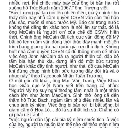
nhiều nơi, khi chiếc máy bay của ông bị bắn hạ, rớt
xuống hồ Trúc Bạch năm 1967,” ông Trương viết.
“Bức tượng giả tạo nói lên nhiều điều, mà ý chính cho
thấy đến nay nhà cầm quyền CSVN vẫn còn thù hận
sâu sắc, muốn sỉ nhục nước Mỹ. Báo chí trong nước
không thể đăng tin khác hơn là nói lên sự thật, đó là
ông McCain là ‘người ơn’ của chế độ CSVN hiện
thời. Chính ông McCain đã tích cực vận động để Mỹ
bãi bỏ lệnh cấm vận đồng thời thúc đẩy mạnh mẽ tiến
trình bang giao giữa hai quốc gia cựu thù địch. Không
biết nhà cầm quyền CSVN có đủ thông minh để nhân
việc ông John McCain đã ra người thiên cổ, đập bỏ
tấm bia hận thù kia, dựng lên đó một bức tượng
McCain khác đầy tình người, như thái độ của McCain
khi đứng chụp hình bên bức tượng đầy dối trá và ô
nhục này,” theo Facebook Nhân Tuấn Trương.
Ở một góc độ khác, ông Mạc Văn Trang, Viện Khoa
học Giáo dục Việt Nam viết trên trang cá nhân:
“Người Mỹ họ suy nghĩ thoáng lắm, nhất là một nhân
cách lớn như John MacCain. Sinh thời ông đã đến
thăm hồ Trúc Bạch, ngắm tấm phù điêu nhiều lần và
chụp ảnh kỷ niệm. Việc ông bị bắn rơi, bị bắt sống, bị
giam cầm ở Hòa Lò… đó là sự thật lịch sử. Chẳng có
gì phải né tránh.”
“Việc người dân lập cái bia kỷ niệm chiến tích là việc
của họ, người ta muốn làm thế nào để thỏa mãn niềm