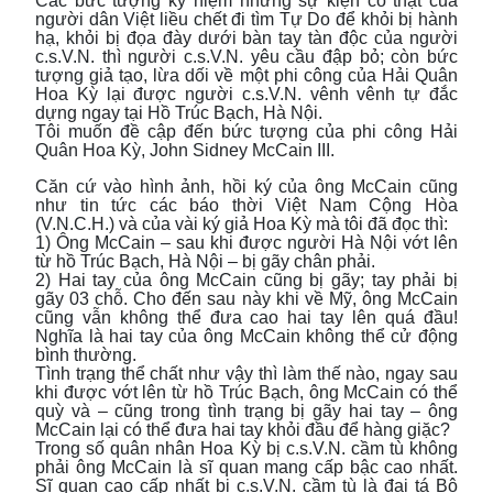
Các bức tượng kỷ niệm những sự kiện có thật của
người dân Việt liều chết đi tìm Tự Do để khỏi bị hành
hạ, khỏi bị đọa đày dưới bàn tay tàn độc của người
c.s.V.N. thì người c.s.V.N. yêu cầu đập bỏ; còn bức
tượng giả tạo, lừa dối về một phi công của Hải Quân
Hoa Kỳ lại được người c.s.V.N. vênh vênh tự đắc
dựng ngay tại Hồ Trúc Bạch, Hà Nội.
Tôi muốn đề cập đến bức tượng của phi công Hải
Quân Hoa Kỳ, John Sidney McCain III.
Căn cứ vào hình ảnh, hồi ký của ông McCain cũng
như tin tức các báo thời Việt Nam Cộng Hòa
(V.N.C.H.) và của vài ký giả Hoa Kỳ mà tôi đã đọc thì:
1) Ông McCain – sau khi được người Hà Nội vớt lên
từ hồ Trúc Bạch, Hà Nội – bị gãy chân phải.
2) Hai tay của ông McCain cũng bị gãy; tay phải bị
gãy 03 chỗ. Cho đến sau này khi về Mỹ, ông McCain
cũng vẫn không thể đưa cao hai tay lên quá đầu!
Nghĩa là hai tay của ông McCain không thể cử động
bình thường.
Tình trạng thể chất như vậy thì làm thế nào, ngay sau
khi được vớt lên từ hồ Trúc Bạch, ông McCain có thể
quỳ và – cũng trong tình trạng bị gãy hai tay – ông
McCain lại có thể đưa hai tay khỏi đầu để hàng giặc?
Trong số quân nhân Hoa Kỳ bị c.s.V.N. cầm tù không
phải ông McCain là sĩ quan mang cấp bậc cao nhất.
Sĩ quan cao cấp nhất bị c.s.V.N. cầm tù là đại tá Bộ