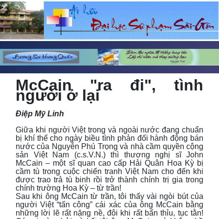
McCain "ra đi", tình
người ở lại
Điệp Mỹ Linh
Giữa khi người Việt trong và ngoài nước đang chuẩn
bị khí thế cho ngày biều tình phản đối hành động bán
nước của Nguyễn Phú Trọng và nhà cầm quyền cộng
sản Việt Nam (c.s.V.N.) thì thượng nghị sĩ John
McCain – một sĩ quan cao cấp Hải Quân Hoa Kỳ bị
cầm tù trong cuộc chiến tranh Việt Nam cho đến khi
được trao trả tù binh rồi trở thành chính trị gia trong
chính trường Hoa Kỳ – từ trần!
Sau khi ông McCain từ trần, tôi thấy vài ngòi bút của
người Việt “tấn công” cái xác của ông McCain bằng
những lời lẽ rất nặng nề, đôi khi rất bẩn thỉu, tục tằn!