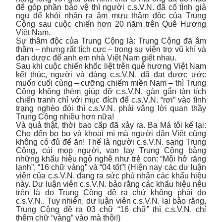
để góp phần bảo vệ thì người c.s.V.N. đã cố tình giả
ngu để khỏi nhận ra âm mưu thâm độc của Trung
Cộng sau cuộc chiến hơn 20 năm trên Quê Hương
Việt Nam.
Sự thâm độc của Trung Cộng là: Trung Cộng đã âm
thầm – nhưng rất tích cực – trong sự viện trợ vũ khí và
đan dược để anh em nhà Việt Nam giết nhau.
Sau khi cuộc chiến khốc liệt trên quê hương Việt Nam
kết thúc, người và đảng c.s.V.N. đã đạt được ước
muốn cuối cùng – cưỡng chiếm miền Nam – thì Trung
Cộng không thèm giúp đỡ c.s.V.N. gàn gắn tàn tích
chiến tranh chỉ với mục đích để c.s.V.N. “rơi” vào tình
trạng nghèo đói thì c.s.V.N. phải vâng lời quan thầy
Trung Cộng nhiều hơn nữa!
Và quả thật, thời bao cấp đã xảy ra. Ba Má tôi kể lại:
Cho đến bo bo và khoai mì mà người dân Việt cũng
không có đủ để ăn! Thế là người c.s.V.N. sang Trung
Cộng, cúi mọp người, van lạy Trung Cộng bằng
những khẩu hiệu ngô nghê như trẻ con: “Môi hở răng
lạnh”, “16 chữ vàng” và “04 tốt”! (Hiện nay các dư luận
viên của c.s.V.N. đang ra sức phủ nhận các khẩu hiệu
này. Dư luận viên c.s.V.N. bảo rằng các khẩu hiệu nêu
trên là do Trung Cộng đề ra chứ không phải do
c.s.V.N.. Tuy nhiên, dư luận viên c.s.V.N. lại bảo rằng,
Trung Cộng đề ra 03 chữ “16 chữ” thì c.s.V.N. chỉ
thêm chữ “vàng” vào mà thôi!)