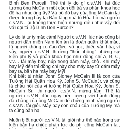
Binh Ben Purcell. Thế thì lý do gì c.s.V.N. lại đúc
tượng ông McCain một cách dối trá và phản khoa học
để hạ nhục ông ấy? Và bộ đồ bay của ông McCain lại
được trưng bày tại Bảo tàng nhà tù Hỏa Lò mà người
c.s.V.N. lại không thực hiện những điều như vậy đối
với đại tá Bộ Binh Ben Purcell?
Lý do là tự ty mặc cảm! Người c.s.V.N. lúc nào cũng bị
người dân miền Nam lên án là đoàn quân khát máu,
lũ người không có đạo đức, vô học, thiếu văn hóa; vì
vậy, người c.s.V.N. thường “thổi phồng” những sự
kiện phi lý và phản khoa học như đồng chí A, B, C,
v.v… lái máy bay, núp trong đám mây, chờ. Khi máy
bay Mỹ đến thì đồng chí này cho máy bay từ đám mây
bay ra, bắn hạ máy bay Mỹ!
Khi biết tù nhân John Sidney McCain III là con của
Tướng Hải Quân Hoa Kỳ, John S. McCainJr. và cũng
là cháu nội của vị tướng Hải Quân Hoa Kỳ, John S.
McCain Sr., thì người c.s.V.N. mừng lắm! Thế là
người c.s.V.N. đúc ngay bức tượng với hành động
đầu hàng của ông McCain để chứng minh rằng người
c.s.V.N. tài giỏi. Máy bay con cháu của Tướng Mỹ mà
ta cũng bắn hạ!
Muốn biết người c.s.V.N. tài giỏi như thế nào trong sự
kiện bắn hạ chiếc phản lực do phi công McCain lái,