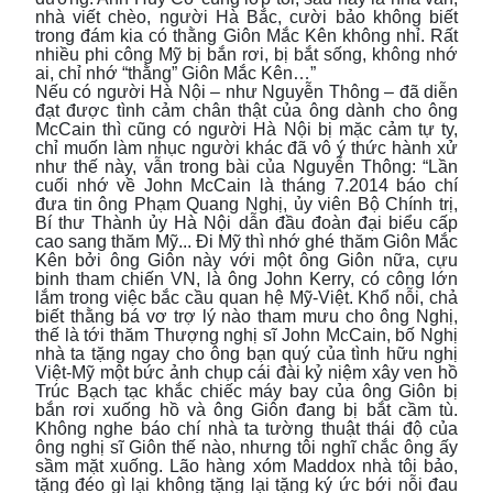
nhà viết chèo, người Hà Bắc, cười bảo không biết
trong đám kia có thằng Giôn Mắc Kên không nhỉ. Rất
nhiều phi công Mỹ bị bắn rơi, bị bắt sống, không nhớ
ai, chỉ nhớ “thằng” Giôn Mắc Kên…”
Nếu có người Hà Nội – như Nguyễn Thông – đã diễn
đạt được tình cảm chân thật của ông dành cho ông
McCain thì cũng có người Hà Nội bị mặc cảm tự ty,
chỉ muốn làm nhục người khác đã vô ý thức hành xử
như thế này, vẫn trong bài của Nguyễn Thông: “Lần
cuối nhớ về John McCain là tháng 7.2014 báo chí
đưa tin ông Phạm Quang Nghị, ủy viên Bộ Chính trị,
Bí thư Thành ủy Hà Nội dẫn đầu đoàn đại biểu cấp
cao sang thăm Mỹ... Đi Mỹ thì nhớ ghé thăm Giôn Mắc
Kên bởi ông Giôn này với một ông Giôn nữa, cựu
binh tham chiến VN, là ông John Kerry, có công lớn
lắm trong việc bắc cầu quan hệ Mỹ-Việt. Khổ nỗi, chả
biết thằng bá vơ trợ lý nào tham mưu cho ông Nghị,
thế là tới thăm Thượng nghị sĩ John McCain, bố Nghị
nhà ta tặng ngay cho ông bạn quý của tình hữu nghị
Việt-Mỹ một bức ảnh chụp cái đài kỷ niệm xây ven hồ
Trúc Bạch tạc khắc chiếc máy bay của ông Giôn bị
bắn rơi xuống hồ và ông Giôn đang bị bắt cầm tù.
Không nghe báo chí nhà ta tường thuật thái độ của
ông nghị sĩ Giôn thế nào, nhưng tôi nghĩ chắc ông ấy
sầm mặt xuống. Lão hàng xóm Maddox nhà tôi bảo,
tặng đéo gì lại không tặng lại tặng ký ức bới nỗi đau