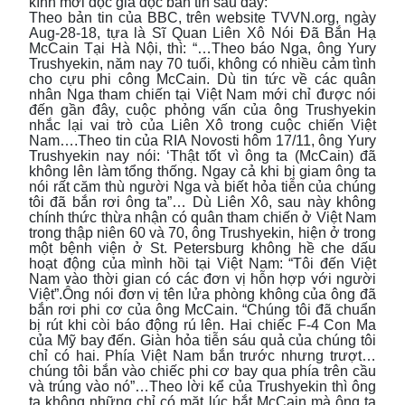
kính mời độc giả đọc bản tin sau đây:
Theo bản tin của BBC, trên website TVVN.org, ngày
Aug-28-18, tựa là Sĩ Quan Liên Xô Nói Đã Bắn Hạ
McCain Tại Hà Nội, thì: “…Theo báo Nga, ông Yury
Trushyekin, năm nay 70 tuổi, không có nhiều cảm tình
cho cựu phi công McCain. Dù tin tức về các quân
nhân Nga tham chiến tại Việt Nam mới chỉ được nói
đến gần đây, cuộc phỏng vấn của ông Trushyekin
nhắc lại vai trò của Liên Xô trong cuộc chiến Việt
Nam….Theo tin của RIA Novosti hôm 17/11, ông Yury
Trushyekin nay nói: ‘Thật tốt vì ông ta (McCain) đã
không lên làm tổng thống. Ngay cả khi bị giam ông ta
nói rất căm thù người Nga và biết hỏa tiễn của chúng
tôi đã bắn rơi ông ta”… Dù Liên Xô, sau này không
chính thức thừa nhận có quân tham chiến ở Việt Nam
trong thập niên 60 và 70, ông Trushyekin, hiện ở trong
một bệnh viện ở St. Petersburg không hề che dấu
hoạt động của mình hồi tại Việt Nam: “Tôi đến Việt
Nam vào thời gian có các đơn vị hỗn hợp với người
Việt”.Ông nói đơn vị tên lửa phòng không của ông đã
bắn rơi phi cơ của ông McCain. “Chúng tôi đã chuẩn
bị rút khi còi báo động rú lên. Hai chiếc F-4 Con Ma
của Mỹ bay đến. Giàn hỏa tiễn sáu quả của chúng tôi
chỉ có hai. Phía Việt Nam bắn trước nhưng trượt…
chúng tôi bắn vào chiếc phi cơ bay qua phía trên cầu
và trúng vào nó”…Theo lời kể của Trushyekin thì ông
ta không những chỉ có mặt lúc bắt McCain mà ông ta