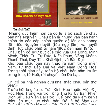
Tủ sách TAT
Nhưng quý hiếm hơn cả có lẽ là bộ sách về châu
bản nhà Nguyễn. Châu bản là những văn bản hành
chính do các cấp chính quyền đệ lên cho hoàng
đế triều Nguyễn duyệt (tức ngự lãm) và quyết
định (tức châu phê) từ năm 1802 đến năm 1945.
Châu bản có ngự bút của các vua Gia Long, Minh
Mệnh, Thiệu Trị, Tự Đức, Kiến Phúc, Đồng Khánh,
Thành Thái, Duy Tân, Khải Định, và Bảo Đại.
Kho báu châu bản này thực ra nằm trong miền
Nam, từ thời Bảo Đại và Việt Nam Cộng Hoà.
Trong thời gian này, toàn bộ châu bản nằm im lìm
trong kho, từ Huế, rồi chuyển lên Đà Lạt.
Chỉ có ba nhà nghiên cứu khai thác châu bản thời
VNCH.
Trước hết là giáo sư Trần Kinh Hoà thuộc Viện Đại
Học Huế. Trong vai trò Tổng Thư Ký Ủy Ban Phiên
Dịch Sử Liệu Viện Đại Học Huế, ông đã kiểm kê và
thiết lập mục lục châu bản. Đó là bộ
Mục Lục
Châu Bản Triều Nguyễn. Tập Thứ I. Triều Gia Long