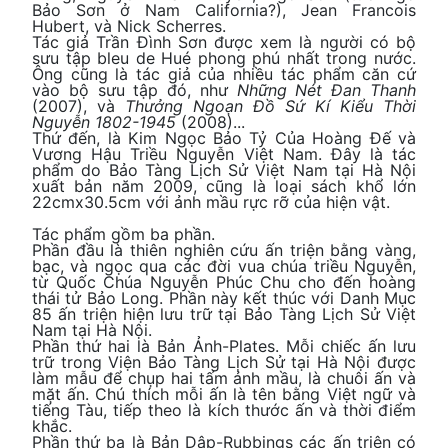
Bảo Sơn ở Nam California?), Jean Francois
Hubert, và Nick Scherres.
Tác giả Trần Đình Sơn được xem là người có bộ
sưu tập bleu de Hué phong phú nhất trong nước.
Ông cũng là tác giả của nhiều tác phẩm căn cứ
vào bộ sưu tập đó, như
Những Nét Đan Thanh
(2007), và
Thưởng Ngoạn Đồ Sứ Kí Kiểu Thời
Nguyễn 1802-1945
(2008)...
Thứ đến, là Kim Ngọc Bảo Tỷ Của Hoàng Đế và
Vương Hậu Triều Nguyễn Việt Nam. Đây là tác
phẩm do Bảo Tàng Lịch Sử Việt Nam tại Hà Nội
xuất bản năm 2009, cũng là loại sách khổ lớn
22cmx30.5cm với ảnh mầu rực rỡ của hiện vật.
Tác phẩm gồm ba phần.
Phần đầu là thiên nghiên cứu ấn triện bằng vàng,
bạc, và ngọc qua các đời vua chúa triều Nguyễn,
từ Quốc Chúa Nguyễn Phúc Chu cho đến hoàng
thái tử Bảo Long. Phần này kết thúc với Danh Mục
85 ấn triện hiện lưu trữ tại Bảo Tàng Lịch Sử Việt
Nam tại Hà Nội.
Phần thứ hai là Bản Ảnh-Plates. Mỗi chiếc ấn lưu
trữ trong Viện Bảo Tàng Lịch Sử tại Hà Nội được
làm mẫu để chụp hai tấm ảnh mầu, là chuôi ấn và
mặt ấn. Chú thích mỗi ấn là tên bằng Việt ngữ và
tiếng Tàu, tiếp theo là kích thước ấn và thời điểm
khắc.
Phần thứ ba là Bản Dập-Rubbings các ấn triện có