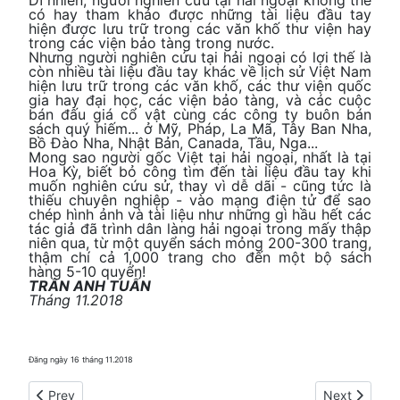
có hay tham khảo được những tài liệu đầu tay
hiện được lưu trữ trong các văn khố thư viện hay
trong các viện bảo tàng trong nước.
Nhưng người nghiên cứu tại hải ngoại có lợi thế là
còn nhiều tài liệu đầu tay khác về lịch sử Việt Nam
hiện lưu trữ trong các văn khố, các thư viện quốc
gia hay đại học, các viện bảo tàng, và các cuộc
bán đấu giá cổ vật cùng các công ty buôn bán
sách quý hiếm... ở Mỹ, Pháp, La Mã, Tây Ban Nha,
Bồ Đào Nha, Nhật Bản, Canada, Tầu, Nga...
Mong sao người gốc Việt tại hải ngoại, nhất là tại
Hoa Kỳ, biết bỏ công tìm đến tài liệu đầu tay khi
muốn nghiên cứu sử, thay vì dễ dãi - cũng tức là
thiếu chuyên nghiệp - vào mạng điện tử để sao
chép hình ảnh và tài liệu như những gì hầu hết các
tác giả đã trình dân làng hải ngoại trong mấy thập
niên qua, từ một quyển sách mỏng 200-300 trang,
thậm chí cả 1,000 trang cho đến một bộ sách
hàng 5-10 quyển!
TRẦN ANH TUẤN
Tháng 11.2018
Đăng ngày 16 tháng 11.2018
Previous article: Vài hình ảnh tháng Tư 1975
Next article: 
Prev
Next