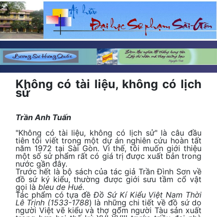
Không có tài liệu, không có lịch
sử
Trần Anh Tuấn
"Không có tài liệu, không có lịch sử" là câu đầu
tiên tôi viết trong một dự án nghiên cứu hoàn tất
năm 1972 tại Sài Gòn. Vì thế, tôi muốn giới thiệu
một số sử phẩm rất có giá trị được xuất bản trong
nước gần đây.
Trước hết là bộ sách của tác giả Trần Đình Sơn về
đồ sứ ký kiểu, thường được giới sưu tầm cổ vật
gọi là
bleu de Hué
.
Tác phẩm có tựa đề
Đồ Sứ Kí Kiểu Việt Nam Thời
Lê Trịnh (1533-1788
) là những chi tiết về đồ sứ do
người Việt vẽ kiểu và thợ gố̃m người Tàu sản xuất