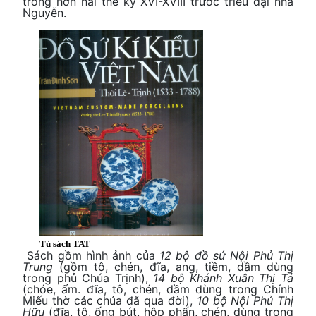
trong hơn hai thế kỷ XVI-XVIII trước triều đại nhà
Nguyễn.
Tủ sách TAT
Sách gồm hình ảnh của
12 bộ đồ sứ Nội Phủ Thị
Trung
(gồm tô, chén, đĩa, ang, tiềm, dầm dùng
trong phủ Chúa Trịnh),
14 bộ Khánh Xuân Thị Tả
(chóe, ấm. đĩa, tô, chén, dầm dùng trong Chính
Miếu thờ các chúa đã qua đời),
10 bộ Nội Phủ Thị
Hữu
(đĩa, tô, ống bút, hộp phấn, chén, dùng trong