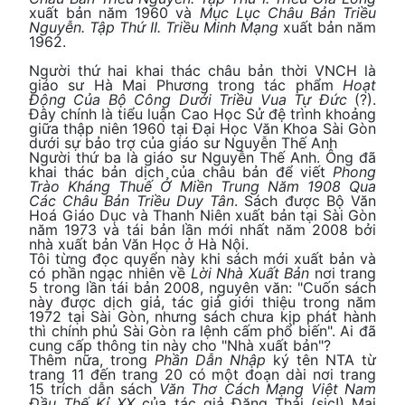
xuất bản năm 1960 và
Mục Lục Châu Bản Triều
Nguyễn. Tập Thứ II. Triều Minh Mạng
xuất bản năm
1962.
Người thứ hai khai thác châu bản thời VNCH là
giáo sư Hà Mai Phương trong tác phẩm
Hoạt
Động Của Bộ Công Dưới Triều Vua Tự Đức
(?).
Đây chính là tiểu luận Cao Học Sử đệ trình khoảng
giữa thập niên 1960 tại Đại Học Văn Khoa Sài Gòn
dưới sự bảo trợ của giáo sư Nguyễn Thế Anh
Người thứ ba là giáo sư Nguyễn Thế Anh. Ông đã
khai thác bản dịch của châu bản để viết
Phong
Trào Kháng Thuế Ở Miền Trung Năm 1908 Qua
Các Châu Bản Triều Duy Tân
. Sách được Bộ Văn
Hoá Giáo Dục và Thanh Niên xuất bản tại Sài Gòn
năm 1973 và tái bản lần mới nhất năm 2008 bởi
nhà xuất bản Văn Học ở Hà Nội.
Tôi từng đọc quyển này khi sách mới xuất bản và
có phần ngạc nhiên về
Lời Nhà Xuất Bản
nơi trang
5 trong lần tái bản 2008, nguyên văn: "Cuốn sách
này được dịch giả, tác giả giới thiệu trong năm
1972 tại Sài Gòn, nhưng sách chưa kịp phát hành
thì chính phủ Sài Gòn ra lệnh cấm phổ biến". Ai đã
cung cấp thông tin này cho "Nhà xuất bản"?
Thêm nữa, trong
Phần Dẫn Nhập
ký tên NTA từ
trang 11 đến trang 20 có một đoạn dài nơi trang
15 trích dẫn sách
Văn Thơ Cách Mạng Việt Nam
Đầu Thế Kỉ XX
của tác giả Đặng Thái (sic!) Mai