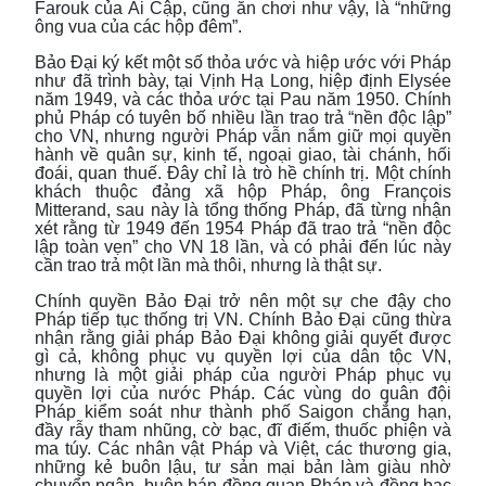
Farouk của Ai Cập, cũng ăn chơi như vậy, là “những
ông vua của các hộp đêm”.
Bảo Đại ký kết một số thỏa ước và hiệp ước với Pháp
như đã trình bày, tại Vịnh Hạ Long, hiệp định Elysée
năm 1949, và các thỏa ước tại Pau năm 1950. Chính
phủ Pháp có tuyên bố nhiều lần trao trả “nền độc lập”
cho VN, nhưng người Pháp vẫn nắm giữ mọi quyền
hành về quân sự, kinh tế, ngoại giao, tài chánh, hối
đoái, quan thuế. Đây chỉ là trò hề chính trị. Một chính
khách thuộc đảng xã hộp Pháp, ông François
Mitterand, sau này là tổng thống Pháp, đã từng nhận
xét rằng từ 1949 đến 1954 Pháp đã trao trả “nền độc
lập toàn vẹn” cho VN 18 lần, và có phải đến lúc này
cần trao trả một lần mà thôi, nhưng là thật sự.
Chính quyền Bảo Đại trở nên một sự che đậy cho
Pháp tiếp tục thống trị VN. Chính Bảo Đại cũng thừa
nhận rằng giải pháp Bảo Đại không giải quyết được
gì cả, không phục vụ quyền lợi của dân tộc VN,
nhưng là một giải pháp của người Pháp phục vụ
quyền lợi của nước Pháp. Các vùng do quân đội
Pháp kiểm soát như thành phố Saigon chẳng hạn,
đầy rẫy tham nhũng, cờ bạc, đĩ điếm, thuốc phiện và
ma túy. Các nhân vật Pháp và Việt, các thương gia,
những kẻ buôn lậu, tư sản mại bản làm giàu nhờ
chuyển ngân, buôn bán đồng quan Pháp và đồng bạc