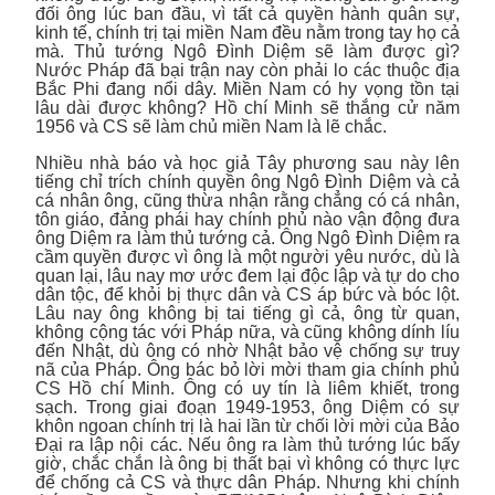
đối ông lúc ban đầu, vì tất cả quyền hành quân sự,
kinh tế, chính trị tại miền Nam đều nằm trong tay họ cả
mà. Thủ tướng Ngô Đình Diệm sẽ làm được gì?
Nước Pháp đã bại trận nay còn phải lo các thuộc địa
Bắc Phi đang nổi dây. Miền Nam có hy vọng tồn tại
lâu dài được không? Hồ chí Minh sẽ thắng cử năm
1956 và CS sẽ làm chủ miền Nam là lẽ chắc.
Nhiều nhà báo và học giả Tây phương sau này lên
tiếng chỉ trích chính quyền ông Ngô Đình Diệm và cả
cá nhân ông, cũng thừa nhận rằng chẳng có cá nhân,
tôn giáo, đảng phái hay chính phủ nào vận động đưa
ông Diệm ra làm thủ tướng cả. Ông Ngô Đình Diệm ra
cầm quyền được vì ông là một người yêu nước, dù là
quan lại, lâu nay mơ ước đem lại độc lập và tự do cho
dân tộc, để khỏi bị thực dân và CS áp bức và bóc lột.
Lâu nay ông không bị tai tiếng gì cả, ông từ quan,
không cộng tác với Pháp nữa, và cũng không dính líu
đến Nhật, dù ông có nhờ Nhật bảo vệ chống sự truy
nã của Pháp. Ông bác bỏ lời mời tham gia chính phủ
CS Hồ chí Minh. Ông có uy tín là liêm khiết, trong
sạch. Trong giai đoạn 1949-1953, ông Diệm có sự
khôn ngoan chính trị là hai lần từ chối lời mời của Bảo
Đại ra lập nội các. Nếu ông ra làm thủ tướng lúc bấy
giờ, chắc chắn là ông bị thất bại vì không có thực lực
để chống cả CS và thực dân Pháp. Nhưng khi chính