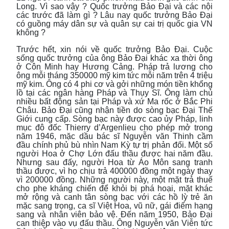
Long. Vì sao vậy ? Quốc trưởng Bảo Đại và các nội
các trước đã làm gì ? Lâu nay quốc trưởng Bảo Đại
có guồng máy dân sự và quân sự cai trị quốc gia VN
không ?
Trước hết, xin nói về quốc trưởng Bảo Đại. Cuộc
sống quốc trưởng của ông Bảo Đại khác xa thời ông
ở Côn Minh hay Hương Cảng. Pháp trả lương cho
ông mỗi tháng 350000 mỹ kim tức mỗi năm trên 4 triệu
mỹ kim. Ông có 4 phi cơ và gởi những món tiền khổng
lồ tại các ngân hàng Pháp và Thụy Sĩ. Ông làm chủ
nhiều bất động sản tại Pháp và xứ Ma rốc ở Bắc Phi
Châu. Bảo Đại cũng nhận tiền do sòng bạc Đại Thế
Giới cung cấp. Sòng bạc này được cao ủy Pháp, linh
mục đô đốc Thierry d’Argenlieu cho phép mở trong
năm 1946, mặc dầu bác sĩ Nguyễn văn Thinh cầm
đầu chính phủ bù nhìn Nam Kỳ tự trị phản đối. Một số
người Hoa ở Chợ Lớn đấu thầu được hai năm đầu.
Nhưng sau đấy, người Hoa từ Áo Môn sang tranh
thầu được, vì họ chịu trả 400000 đồng một ngày thay
vì 200000 đồng. Những người này, một mặt trả thuế
cho phe kháng chiến để khỏi bị phá hoại, mặt khác
mở rộng và canh tân sòng bạc với các hồ lỳ trẻ ăn
mặc sang trọng, ca sĩ Việt Hoa, vũ nữ, gái điếm hạng
sang và nhân viên bảo vệ. Đến năm 1950, Bảo Đại
can thiệp vào vụ đấu thầu. Ông Nguyễn văn Viễn tức