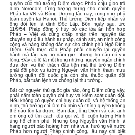
quyền của thủ tướng Diệm được Pháp chịu giao trả
dinh Norodom, từng tượng trưng cho chính quyền
Pháp tại VN và Đông Dương lâu nay, cũng như phủ
toàn quyền tại Hanoi. Thủ tướng Diệm tiếp nhận và
ông đổi tên là dinh Độc Lập. Bốn ngày sau, tức
11/9/54, Pháp đồng ý hủy bỏ các tòa án hỗn hợp
Pháp – Việt và cũng chấp nhận trên nguyên tắc
chuyển sự điều hành tư pháp, cảnh sát, an ninh công
cộng và hàng không dân sự cho chính phủ Ngô Đình
Diệm. Giới thực dân Pháp phải chuyển lại quyền
hành mà lâu nay họ nắm giữ, nhưng họ đâu có vui
lòng. Đây có lẽ là một trong những nguyên ngân chính
đưa đến vụ thử thách đầu tiên mà thủ tướng Diệm
phải đối phó: vụ tướng Nguyễn văn Hinh, tham mưu
tưởng quân đội quốc gia còn phụ thuộc quân đội
Pháp, bất tuân lệnh và chống lại thủ tướng.
Bất cứ nguyên thủ quốc gia nào, ông Diệm cũng vậy,
phải nắm toàn quyền chỉ huy và kiểm soát quân đội.
Nếu không có quyền chỉ huy quân đội và hệ thống an
ninh, thủ tướng chỉ làm bù nhìn và chính quyền không
thể nào tồn tại được. Ban đầu, ông Diệm và các anh
em ông cố tìm cách kêu gọi và lôi cuốn tướng Hinh
ủng hộ chính phủ. Nhưng ông Nguyễn văn Hinh là
hạng người bảo hoàng hơn nhà vua, hướng về nước
Pháp hơn người Pháp chính cống, lâu nay chỉ biết