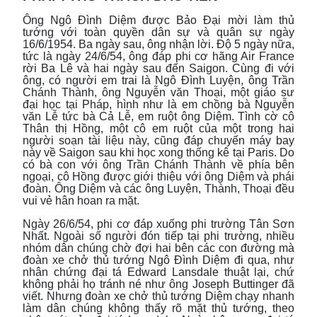
Ông Ngô Đình Diệm được Bảo Đại mời làm thủ
tướng với toàn quyền dân sự và quân sự ngày
16/6/1954. Ba ngày sau, ông nhận lời. Độ 5 ngày nữa,
tức là ngày 24/6/54, ông đáp phi cơ hãng Air France
rời Ba Lê và hai ngày sau đến Saigon. Cùng đi với
ông, có người em trai là Ngô Đình Luyện, ông Trần
Chánh Thành, ông Nguyễn văn Thoại, một giáo sư
đại học tại Pháp, hình như là em chồng bà Nguyễn
văn Lễ tức bà Cả Lễ, em ruột ông Diệm. Tình cờ cô
Thân thị Hồng, một cô em ruột của một trong hai
người soạn tài liệu này, cũng đáp chuyến máy bay
này về Saigon sau khi học xong thống kê tại Paris. Do
có bà con với ông Trần Chánh Thành về phía bên
ngoại, cô Hồng được giới thiệu với ông Diệm và phái
đoàn. Ông Diệm và các ông Luyện, Thành, Thoại đều
vui vẻ hân hoan ra mặt.
Ngày 26/6/54, phi cơ đáp xuống phi trường Tân Sơn
Nhất. Ngoài số người đón tiếp tại phi trường, nhiều
nhóm dân chúng chờ đợi hai bên các con đường mà
đoàn xe chở thủ tướng Ngô Đình Diệm đi qua, như
nhân chứng đại tá Edward Lansdale thuật lại, chứ
không phải họ tránh né như ông Joseph Buttinger đã
viết. Nhưng đoàn xe chở thủ tướng Diệm chạy nhanh
làm dân chúng không thấy rõ mặt thủ tướng, theo