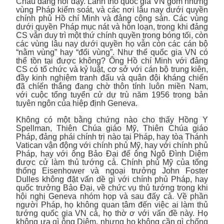
Châu đang nổi dậy. Lãnh thổ quốc gia VN gồm những
vùng Pháp kiểm soát, và các nơi lâu nay dưới quyền
chính phủ Hồ chí Minh và đảng cộng sản. Các vùng
dưới quyền Pháp mục nát và hỗn loạn, trong khi đảng
CS vẫn duy trì một thứ chính quyền trong bóng tối, còn
các vùng lâu nay dưới quyền họ vẫn còn các cán bộ
“nằm vùng” hay “đổi vùng”. Như thế quốc gia VN có
thể tồn tại được không? Ông Hồ chí Minh với đảng
CS có tổ chức và kỷ luật, cơ sở với cán bộ trung kiên,
đầy kinh nghiệm tranh đấu và quân đội kháng chiến
đã chíến thắng đang chờ thôn tính luôn miền Nam,
với cuộc tổng tuyển cử dự trù năm 1956 trong bản
tuyên ngôn của hiệp định Geneva.
Không có một bằng chứng nào cho thấy Hồng Y
Spellman, Thiên Chúa giáo Mỹ, Thiên Chúa giáo
Pháp, đảng phái chính trị nào tại Pháp, hay tòa Thánh
Vatican vận động với chính phủ Mỹ, hay với chính phủ
Pháp, hay với ông Bảo Đại để ông Ngô Đình Diệm
được cử làm thủ tướng cả. Chính phủ Mỹ của tổng
thống Eisenhower và ngoại trưởng John Foster
Dulles không đặt vấn dề gì với chính phủ Pháp, hay
quốc trưởng Bảo Đại, về chức vụ thủ tướng trong khi
hội nghị Geneva nhóm họp và sau đấy cả. Về phần
người Pháp, họ không quan tâm đến việc ai làm thủ
tướng quốc gia VN cả, họ thờ ơ với vấn đề này. Họ
không ưa gì ông Diệm, nhưng họ không cần gì chống