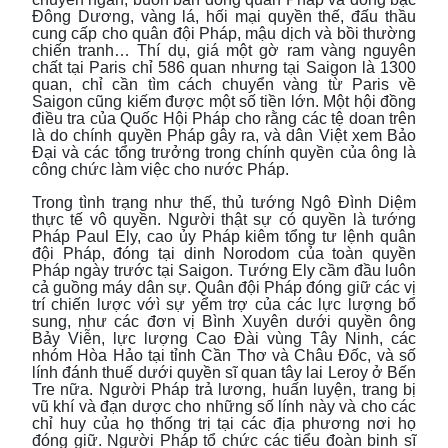
Đông Dương, vàng lá, hối mại quyền thế, đấu thầu
cung cấp cho quân đội Pháp, mậu dịch và bồi thường
chiến tranh… Thí dụ, giá một gờ ram vàng nguyên
chất tại Paris chỉ 586 quan nhưng tại Saigon là 1300
quan, chỉ cần tìm cách chuyển vàng từ Paris về
Saigon cũng kiếm được một số tiền lớn. Một hội đồng
điều tra của Quốc Hội Pháp cho rằng các tệ doan trên
là do chính quyền Pháp gây ra, và dân Việt xem Bảo
Đại và các tổng trưởng trong chính quyền của ông là
công chức làm việc cho nước Pháp.
Trong tình trạng như thế, thủ tướng Ngô Đình Diệm
thực tế vô quyền. Người thật sự có quyền là tướng
Pháp Paul Ely, cao ủy Pháp kiêm tổng tư lệnh quân
đội Pháp, đóng tại dinh Norodom của toàn quyền
Pháp ngày trước tại Saigon. Tướng Ely cầm đầu luôn
cả guồng máy dân sự. Quân đội Pháp đóng giữ các vị
trí chiến lược vớì sự yểm trợ của các lực lượng bổ
sung, như các đơn vị Bình Xuyên dưới quyền ông
Bảy Viễn, lực lượng Cao Đài vùng Tây Ninh, các
nhóm Hòa Hảo tại tỉnh Cần Thơ và Châu Đốc, và số
lính đánh thuế dưới quyền sĩ quan tây lai Leroy ở Bến
Tre nữa. Người Pháp trả lương, huấn luyện, trang bị
vũ khí và đạn dược cho những số lính này và cho các
chỉ huy của họ thống trị tại các địa phương nơi họ
đóng giữ. Người Pháp tổ chức các tiểu đoàn binh sĩ