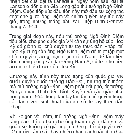
nhận xét của đại tá Lansdale. Ngày hôm sau, đại tá
Lansdale đến dinh Gia Long gặp thủ tướng Ngô Đình
Diệm. Cuộc tiếp xúc đầu tiên này mở đầu sư cộng tác
chặt chẽ giữa ông Diệm và chính quyền Mỹ lúc bấy
giờ, trong những tháng đầu sau Hiệp Định Geneva
tháng 7/1954.
Trong giai đoạn này, nếu thủ tướng Ngô Đình Diệm
tiêu biểu cho phe quốc gia VN cần sự ủng hộ của Hoa
Kỳ để giành lại chủ quyền từ tay thực dân Pháp, thì
Hoa Kỳ cũng cần ông Ngô Đình Diệm để thiết lập một
chính quyền vững mạnh tại miền Nam, để làm tiền
đồn chống cộng sản tại Đông Nam Á, có lợi cho nền
an ninh chiến lược của Hoa Kỳ.
Chương này trình bày thực trạng của quốc gia VN
dưới quyền quốc trưởng Bảo Đại, những thử thách
mà thủ tướng Ngô Đình Diệm phải đối phó, từ tướng
Nguyễn văn Hinh đến Bình Xuyên và các giáo phái
trong năm 1954, trong khi lấy lại dần chủ quyền trong
các lãnh vực sinh hoạt của xứ sở từ tay thực dân
Pháp.
Về Saigon vài hôm, thủ tướng Ngô Đình Diệm thấy
rằng đạo chỉ dụ ban cho ông toàn quyền dân sự và
quân sự không có giá trị gì cả. Ông chỉ có quyền với
12 người cảnh sát thay phiên nhau canh gác dinh Gia