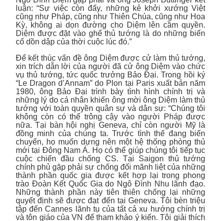
luận: “Sự việc còn đấy, những kẻ khởi xướng Việt
cũng như Pháp, cũng như Thiên Chúa, cũng như Hoa
Kỳ, không ai dọn đường cho Diệm lên cầm quyền.
Diệm được đặt vào ghế thủ tướng là do những biến
cố dồn dập của thời cuộc lúc đó.”
Để kết thúc vấn đề ông Diệm được cử làm thủ tướng,
xin trích dẫn lời của người đã cử ông Diệm vào chức
vụ thủ tướng, tức quốc trưởng Bảo Đại. Trong hồi ký
“Le Dragon d’Annam” do Plon tại Paris xuất bản năm
1980, ông Bảo Đại trình bày tình hình chính trị và
những lý do cá nhân khiến ông mời ông Diệm làm thủ
tướng với toàn quyền quân sự và dân sự: “Chúng tôi
không còn có thể trông cậy vào người Pháp được
nữa. Tại bàn hội nghị Geneva, chỉ còn người Mỹ là
đồng minh của chúng ta. Trước tình thế đang biến
chuyển, họ muốn dựng nên một hệ thống phòng thủ
mới tại Đông Nam Á. Họ có thể giúp chúng tôi tiếp tục
cuộc chiến đầu chống CS. Tại Saigon thủ tướng
chính phủ gặp phải sự chống đối mãnh liệt của những
thành phần quốc gia được kết hợp lại trong phong
trào Đoàn Kết Quốc Gia do Ngô Đình Nhu lãnh đạo.
Những thành phần này tiên thiên chống lại những
quyết định sẽ được đạt đến tại Geneva. Tôi bèn triệu
tập đến Cannes lãnh tụ của tất cả xu hướng chính trị
và tôn giáo của VN để tham khảo ý kiến. Tôi giải thích