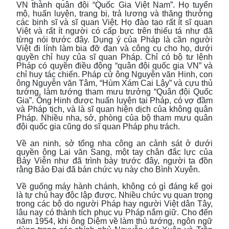
VN thành quân đội “Quốc Gia Việt Nam”. Họ tuyển
mộ, huấn luyện, trang bị, trả lương và thăng thưởng
các binh sĩ và sĩ quan Việt. Họ đào tạo rất ít sĩ quan
Việt và rất ít người có cấp bực trên thiếu tá như đã
từng nói trước đây. Dụng ý của Pháp là cần người
Việt đi lính làm bia đỡ đạn và công cụ cho họ, dưới
quyền chỉ huy của sĩ quan Pháp. Chỉ có bộ tư lệnh
Pháp có quyền điều động “quân đội quốc gia VN” và
chỉ huy tác chiến. Pháp cử ông Nguyễn văn Hinh, con
ông Nguyễn văn Tâm, “Hùm Xám Cai Lậy” và cựu thủ
tướng, làm tướng tham mưu trưởng “Quân đội Quốc
Gia”. Ông Hinh được huấn luyện tại Pháp, có vợ đầm
và Pháp tịch, và là sĩ quan hiện dịch của không quân
Pháp. Nhiều nha, sở, phòng của bộ tham mưu quân
đội quốc gia cũng do sĩ quan Pháp phụ trách.
Về an ninh, sở tổng nha công an cảnh sát ở dưới
quyền ông Lai văn Sang, một tay chân đắc lực của
Bảy Viễn như đã trình bày trước đây, người ta đồn
rằng Bảo Đại đã bán chức vụ này cho Bình Xuyên.
Về guống máy hành chánh, không có gì đáng kể gọi
là tự chủ hay độc lập được. Nhiều chức vụ quan trọng
trong các bộ do người Pháp hay người Việt dân Tây,
lâu nay có thành tích phục vụ Pháp nắm giữ. Cho đến
năm 1954, khi ông Diệm về làm thủ tướng, ngôn ngữ