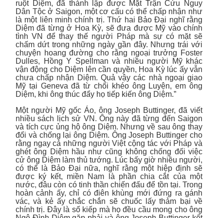
ruột Diệm, đã thành lập được Mặt Trận Cứu Nguy
Dân Tộc ở Saigon, một cơ cấu có thể chấp nhận như
là một liên minh chính trị. Thứ hai Bảo Đại nghĩ rằng
Diệm đã từng ở Hoa Kỳ, sẽ đưa được Mỹ vào chính
tình VN để thay thế người Pháp mà sự có mặt sẽ
chấm dứt trong những ngày gần đây. Nhưng trái với
chuyện hoang đường cho rằng ngoại trưởng Foster
Dulles, Hồng Y Spellman và nhiều người Mỹ khác
vận động cho Diệm lên cần quyền, Hoa Kỳ lúc ấy vẫn
chưa chấp nhận Diệm. Quả vậy các nhà ngoại giao
Mỹ tại Geneva đã từ chối khéo ông Luyện, em ông
Diệm, khi ông thúc đẩy họ tiếp kiến ông Diệm.”
Một người Mỹ gốc Áo, ông Joseph Buttinger, đã viết
nhiều sách lịch sử VN. Ông này đã từng đến Saigon
và tích cực ủng hộ ông Diệm. Nhưng về sau ông thay
đổi và chống lại ông Diệm. Ông Joseph Buttinger cho
rằng ngay cả những người Việt cộng tác với Pháp và
ghét ông Diệm hầu như cũng không chống đối việc
cử ông Diệm làm thủ tướng. Lúc bấy giờ nhiều người,
có thể là Bảo Đại nữa, nghĩ rằng một hiệp định sẽ
được ký kết, miền Nam là phần chia cắt của một
nước, đâu còn có tinh thần chiến đấu để tồn tại. Trong
hoàn cảnh ấy, chỉ có điên khùng mới đứng ra gánh
vác, và kẻ ấy chắc chắn sẽ chuốc lấy thảm bại về
chính trị. Đây là số kiếp mà họ đều cầu mong cho ông
Ngô Đình Diệm gặp phải và ông Joseph Buttinger kết