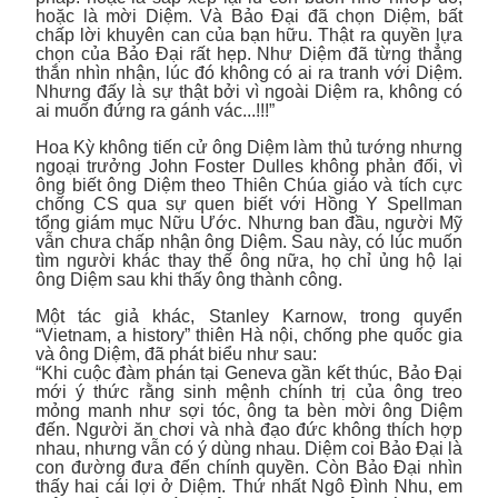
hoặc là mời Diệm. Và Bảo Đại đã chọn Diệm, bất
chấp lời khuyên can của bạn hữu. Thật ra quyền lựa
chọn của Bảo Đại rất hẹp. Như Diệm đã từng thẳng
thắn nhìn nhận, lúc đó không có ai ra tranh với Diệm.
Nhưng đấy là sự thật bởi vì ngoài Diệm ra, không có
ai muốn đứng ra gánh vác...!!!”
Hoa Kỳ không tiến cử ông Diệm làm thủ tướng nhưng
ngoại trưởng John Foster Dulles không phản đối, vì
ông biết ông Diệm theo Thiên Chúa giáo và tích cực
chống CS qua sự quen biết với Hồng Y Spellman
tổng giám mục Nữu Ước. Nhưng ban đầu, người Mỹ
vẫn chưa chấp nhận ông Diệm. Sau này, có lúc muốn
tìm người khác thay thế ông nữa, họ chỉ ủng hộ lại
ông Diệm sau khi thấy ông thành công.
Một tác giả khác, Stanley Karnow, trong quyển
“Vietnam, a history” thiên Hà nội, chống phe quốc gia
và ông Diệm, đã phát biểu như sau:
“Khi cuộc đàm phán tại Geneva gần kết thúc, Bảo Đại
mới ý thức rằng sinh mệnh chính trị của ông treo
mỏng manh như sợi tóc, ông ta bèn mời ông Diệm
đến. Người ăn chơi và nhà đạo đức không thích hợp
nhau, nhưng vẫn có ý dùng nhau. Diệm coi Bảo Đại là
con đường đưa đến chính quyền. Còn Bảo Đại nhìn
thấy hai cái lợi ở Diệm. Thứ nhất Ngô Đình Nhu, em