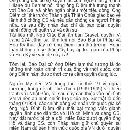
Ông cũng bác bỏ sự xuyên tạc của một số tác giả như
Hilaire du Berrier nói rằng ông Diệm thề trung thành
với Bảo Đại và nhận ngân phiếu một triệu đồng. Ông
Diệm chỉ thề trước Thánh giá Thiên Chúa giáo bảo vệ
lãnh thổ chống CS và nếu cần chống cả người Pháp
nữa, và sau đấy nhận đạo chỉ dụ ban toàn quyền
hành động về quân sự và dân sự.
Tài liệu mật Ngũ Giác Đài, ấn bản Gravel, quyển IV,
trang 174 cũng sai lầm khi nói Bảo Đại bị Pháp và
Hoa Kỳ thúc đẩy cử ông Diệm làm thủ tướng. Hoàn
toàn không có sự thúc đẩy hay áp lực nào của Pháp
và Hoa Kỳ về vấn đề này cả!.
Tóm lại, Bảo Đại cử ông Diệm làm thủ tướng là do
những tính toán chính trị của ông về thời cuộc, còn
ông Diệm nắm được thời cơ ra cầm quyền đúng lúc.
Người Mỹ đến VN trong thế kỷ thứ 19 vì ngoại
thương, trong đệ nhị thế chiến (1939-1945) vì chiến
tranh với Nhật Bản, rồi sau đấy can thiệp vào nội tình
VN vì nền an ninh chiến lược của họ. Sự thật là đến
tháng 6/1954, các chính đảng và nhân vật quốc gia kể
ông Ngô Đình Diệm đều thất bại trong việc giành
quyền lãnh đạo dân tộc với Hồ chí Minh và đảng CS.
Nay đất nước bị chia đôi: miền Bắc dưới quyền ông
Hồ và đảng CS, còn Pháp nắm giữ chủ quyền tai
miền Nam dù trên hình thức quốc gia VN dưới quyền