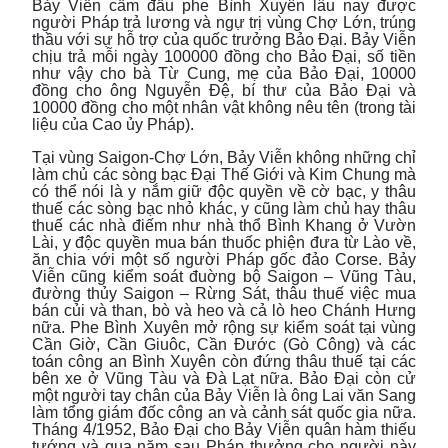
Bảy Viễn cầm đầu phe Bình Xuyên lâu nay được
người Pháp trả lương và ngự trị vùng Chợ Lớn, trúng
thầu với sự hỗ trợ của quốc trưởng Bảo Đại. Bảy Viễn
chịu trả mỗi ngày 100000 đồng cho Bảo Đại, số tiền
như vậy cho bà Từ Cung, mẹ của Bảo Đại, 10000
đồng cho ông Nguyễn Đệ, bí thư của Bảo Đại và
10000 đồng cho một nhân vật không nêu tên (trong tài
liệu của Cao ủy Pháp).
Tại vùng Saigon-Chợ Lớn, Bảy Viễn không những chỉ
làm chủ các sòng bạc Đại Thế Giới và Kim Chung mà
có thể nói là y nắm giữ độc quyền về cờ bạc, y thâu
thuế các sòng bạc nhỏ khác, y cũng làm chủ hay thâu
thuế các nhà điếm như nhà thổ Bình Khang ở Vườn
Lài, y độc quyền mua bán thuốc phiện đưa từ Lào về,
ăn chia với một số người Pháp gốc đảo Corse. Bảy
Viễn cũng kiểm soát đuờng bộ Saigon – Vũng Tàu,
đường thủy Saigon – Rừng Sát, thâu thuế việc mua
bán củi và than, bò và heo và cả lò heo Chánh Hưng
nữa. Phe Bình Xuyên mở rộng sự kiểm soát tại vùng
Cần Giờ, Cần Giuôc, Cần Đước (Gò Công) và các
toán công an Bình Xuyên còn đứng thâu thuế tại các
bên xe ở Vũng Tàu và Đà Lạt nữa. Bảo Đại còn cử
một người tay chân của Bảy Viễn là ông Lai văn Sang
làm tổng giám đốc công an và cảnh sát quốc gia nữa.
Tháng 4/1952, Bảo Đại cho Bảy Viễn quân hàm thiếu
tướng và qua năm sau Pháp thưởng cho người này