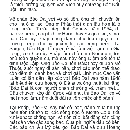
là thiếu tướng Nguyễn văn Viễn huy chương Bắc Đẩu
Bội Tinh nữa.
Về phần Bảo Đại với vô số tiền, ông chỉ chuyên ăn
chơi hưởng lạc. Ông ở Pháp thời gian lâu hơn là ở
trong nước. Trước hiệp định Geneva năm 1954, khi
nào về nước, ông ít khi ở Hanoi hay Saigon lâu, vì nơi
nào Cao ủy Pháp cũng dành phủ toàn quyền cũ,
tượng trưng cho uy quyền tối cao trong nước. Tại
Saigon, Bảo Đại chỉ được ở và làm việc tại dinh Gia
Long, còn Cao ủy Pháp làm chủ dinh Norodom, tức
phủ toàn quyền cũ, mà sau này ông Diệm đổi tên là
dinh Độc Lậïp. Ông Bảo Đại lên Đàlạt hay đi Ban Mê
Thuột, suốt ngày đi săn bắn, chơi các môn thể thao,
còn đêm thì đánh bạc và chơi gái. Linh mục Cao văn
Luận có lần đến tiếp xúc với Bảo Đại vào năm 1948
tại biệt điện cựu hoàng ở Đàlạt và ông thuật lại rằng:
“Bảo Đại là con người chán chường và thấm mệt….
Câu chuyện kéo dài được vài phút thì Bảo Đại có vẻ
mệt nhọc lắm, nằm duỗi dài ra trên chiếc ghế bành”.
Tại Pháp, Bảo Đại say mê cờ bạc, đánh thua những
món tiền rất lớn tại các sòng bạc ở Monte Calo, tiểu
xứ Monaco chẳng hạn, và tiền của, bất động sản cũng
mất dần vào các sòng bạc. Của phi nghĩa đâu có bền.
Các báo chí Âu Mỹ đều gọi Bảo Đại và cựu Hoàng