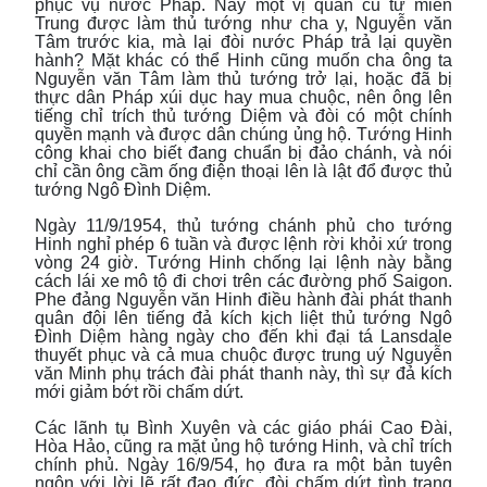
phục vụ nước Pháp. Nay một vị quan cũ từ miền
Trung được làm thủ tướng như cha y, Nguyễn văn
Tâm trước kia, mà lại đòi nước Pháp trả lại quyền
hành? Mặt khác có thể Hinh cũng muốn cha ông ta
Nguyễn văn Tâm làm thủ tướng trở lại, hoặc đã bị
thực dân Pháp xúi dục hay mua chuộc, nên ông lên
tiếng chỉ trích thủ tướng Diệm và đòi có một chính
quyền mạnh và được dân chúng ủng hộ. Tướng Hinh
công khai cho biết đang chuẩn bị đảo chánh, và nói
chỉ cần ông cầm ống điện thoại lên là lật đổ được thủ
tướng Ngô Đình Diệm.
Ngày 11/9/1954, thủ tướng chánh phủ cho tướng
Hinh nghỉ phép 6 tuần và được lệnh rời khỏi xứ trong
vòng 24 giờ. Tướng Hinh chống lại lệnh này bằng
cách lái xe mô tô đi chơi trên các đường phố Saigon.
Phe đảng Nguyễn văn Hinh điều hành đài phát thanh
quân đội lên tiếng đả kích kịch liệt thủ tướng Ngô
Đình Diệm hàng ngày cho đến khi đại tá Lansdale
thuyết phục và cả mua chuộc được trung uý Nguyễn
văn Minh phụ trách đài phát thanh này, thì sự đả kích
mới giảm bớt rồi chấm dứt.
Các lãnh tụ Bình Xuyên và các giáo phái Cao Đài,
Hòa Hảo, cũng ra mặt ủng hộ tướng Hinh, và chỉ trích
chính phủ. Ngày 16/9/54, họ đưa ra một bản tuyên
ngôn với lời lẽ rất đạo đức, đòi chấm dứt tình trạng