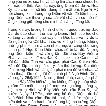
lòng yêu nước của họ và cũng tìm cách mua chuộc họ
khi nào có thể. Vào lúc này, ông Diệm đã được Hoa
Kỳ cấp cho một số tiền dùng làm mật phí. Người Mỹ
nói chung, kính trọng ông Diệm về vấn đề tiền bạc, vì
ông Diệm coi thường của cải vật chất, và có thể nói
Ông không giữ riêng cho mình tài sản gì đáng kể.
Trong khi ấy, tướng Hinh chờ lệnh quốc trưởng Bảo
Đại để đảo chánh thủ tướng Diệm. Hinh tiếp tục cho
xe tăng và binh sĩ bao vây dinh Độc Lập với lý do là
để ngăn ngừa CS khai thác vụ khủng hoảng. Không
những phe Hinh mà còn nhiều người cũng cho rằng
chính phủ Ngô Đình Diệm chắc sẽ bị lật đổ. Nhưng
ông Diệm kiên trì và vững tâm đối phó. Bảy Viễn ở
Pháp về, sau khi được Bảo Đại tiếp kiến ở Cannes và
bắt đầu điều đình với các giáo phái Cao Đài và Hòa
Hảo để lập chính phủ do y làm thủ tướng. Đại diện
của tướng Hinh và các giáo phái mưu đồ với nhau và
thỏa thuận tấn công lật đổ chính phủ Ngô Đình Diệm
vào ngày 26/9/1954. Nhưng thình lình, các giáo phái
tin cho Bảy Viễn biết rằng họ không đồng ý chấp nhận
y cầm đầu một chính phủ mới, và họ cũng chống lại
việc tướng Hinh và Bảy Viễn yêu cầu Bảo Đại về
nước. Ngày 21/9/54, phe ủng hộ ông Diệm, do bà
Ngô Đình Nhu cầm đầu thì phải, tổ chức một cuộc
biểu tình và tuần hành lớn để ủng hộ thủ tướng Diệm
và đả đảo Pháp. Đoàn biểu tình bị công an xung