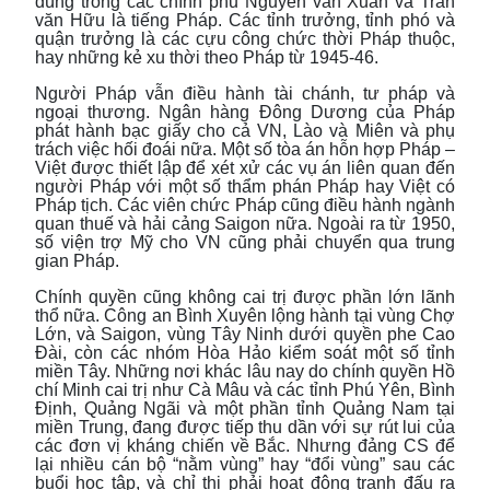
dùng trong các chính phủ Nguyễn văn Xuân và Trần
văn Hữu là tiếng Pháp. Các tỉnh trưởng, tỉnh phó và
quận trưởng là các cựu công chức thời Pháp thuộc,
hay những kẻ xu thời theo Pháp từ 1945-46.
Người Pháp vẫn điều hành tài chánh, tư pháp và
ngoại thương. Ngân hàng Đông Dương của Pháp
phát hành bạc giấy cho cả VN, Lào và Miên và phụ
trách việc hối đoái nữa. Một số tòa án hỗn hợp Pháp –
Việt được thiết lập để xét xử các vụ án liên quan đến
người Pháp với một số thẩm phán Pháp hay Việt có
Pháp tịch. Các viên chức Pháp cũng điều hành ngành
quan thuế và hải cảng Saigon nữa. Ngoài ra từ 1950,
số viện trợ Mỹ cho VN cũng phải chuyển qua trung
gian Pháp.
Chính quyền cũng không cai trị được phần lớn lãnh
thổ nữa. Công an Bình Xuyên lộng hành tại vùng Chợ
Lớn, và Saigon, vùng Tây Ninh dưới quyền phe Cao
Đài, còn các nhóm Hòa Hảo kiểm soát một số tỉnh
miền Tây. Những nơi khác lâu nay do chính quyền Hồ
chí Minh cai trị như Cà Mâu và các tỉnh Phú Yên, Bình
Định, Quảng Ngãi và một phần tỉnh Quảng Nam tại
miền Trung, đang được tiếp thu dần với sự rút lui của
các đơn vị kháng chiến về Bắc. Nhưng đảng CS để
lại nhiều cán bộ “nằm vùng” hay “đổi vùng” sau các
buổi học tập, và chỉ thị phải hoạt động tranh đấu ra