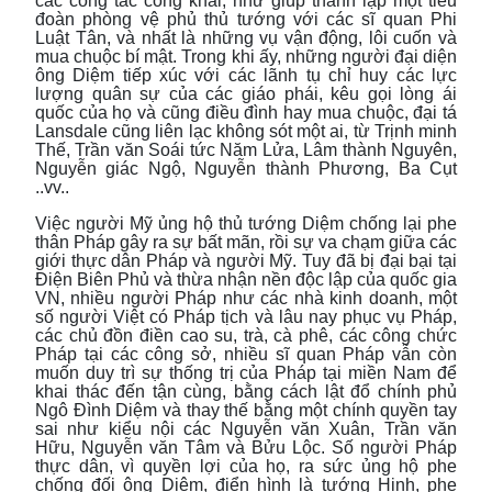
các công tác công khai, như giúp thành lập một tiểu
đoàn phòng vệ phủ thủ tướng với các sĩ quan Phi
Luật Tân, và nhất là những vụ vận động, lôi cuốn và
mua chuộc bí mật. Trong khi ấy, những người đại diện
ông Diệm tiếp xúc với các lãnh tụ chỉ huy các lực
lượng quân sự của các giáo phái, kêu gọi lòng ái
quốc của họ và cũng điều đình hay mua chuộc, đại tá
Lansdale cũng liên lạc không sót một ai, từ Trịnh minh
Thế, Trần văn Soái tức Năm Lửa, Lâm thành Nguyên,
Nguyễn giác Ngộ, Nguyễn thành Phương, Ba Cụt
..vv..
Việc người Mỹ ủng hộ thủ tướng Diệm chống lại phe
thân Pháp gây ra sự bất mãn, rồi sự va chạm giữa các
giới thực dân Pháp và người Mỹ. Tuy đã bị đại bại tại
Điện Biên Phủ và thừa nhận nền độc lập của quốc gia
VN, nhiều người Pháp như các nhà kinh doanh, một
số người Việt có Pháp tịch và lâu nay phục vụ Pháp,
các chủ đồn điền cao su, trà, cà phê, các công chức
Pháp tại các công sở, nhiều sĩ quan Pháp vẫn còn
muốn duy trì sự thống trị của Pháp tại miền Nam để
khai thác đến tận cùng, bằng cách lật đổ chính phủ
Ngô Đình Diệm và thay thế bằng một chính quyền tay
sai như kiểu nội các Nguyễn văn Xuân, Trần văn
Hữu, Nguyễn văn Tâm và Bửu Lộc. Số người Pháp
thực dân, vì quyền lợi của họ, ra sức ủng hộ phe
chống đối ông Diệm, điển hình là tướng Hinh, phe