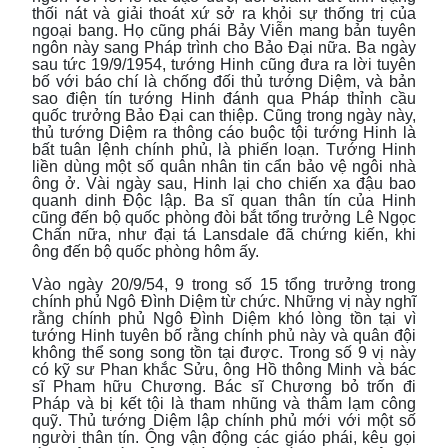
thối nát và giải thoát xứ sở ra khỏi sự thống trị của
ngoại bang. Họ cũng phái Bảy Viễn mang bản tuyên
ngôn này sang Pháp trình cho Bảo Đại nữa. Ba ngày
sau tức 19/9/1954, tướng Hinh cũng đưa ra lời tuyên
bố với báo chí là chống đối thủ tướng Diệm, và bản
sao điện tín tướng Hinh đánh qua Pháp thỉnh cầu
quốc trưởng Bảo Đại can thiệp. Cũng trong ngày này,
thủ tướng Diệm ra thông cáo buộc tội tướng Hinh là
bất tuân lệnh chính phủ, là phiến loạn. Tướng Hinh
liền dùng một số quân nhân tin cẩn bảo vệ ngôi nhà
ông ở. Vài ngày sau, Hinh lại cho chiến xa đậu bao
quanh dinh Độc lập. Ba sĩ quan thân tín của Hinh
cũng đến bộ quốc phòng đòi bắt tổng trưởng Lê Ngọc
Chấn nữa, như đại tá Lansdale đã chứng kiến, khi
ông đến bộ quốc phòng hôm ấy.
Vào ngày 20/9/54, 9 trong số 15 tổng trưởng trong
chính phủ Ngô Đình Diệm từ chức. Những vị này nghĩ
rằng chính phủ Ngô Đình Diệm khó lòng tồn tại vì
tướng Hinh tuyên bố rằng chính phủ này và quân đội
không thể song song tồn tại được. Trong số 9 vị này
có kỹ sư Phan khắc Sửu, ông Hồ thông Minh và bác
sĩ Pham hữu Chương. Bác sĩ Chương bỏ trốn đi
Pháp và bị kết tội là tham nhũng và thâm lạm công
quỹ. Thủ tướng Diệm lập chính phủ mới với một số
người thân tín. Ông vận động các giáo phái, kêu gọi