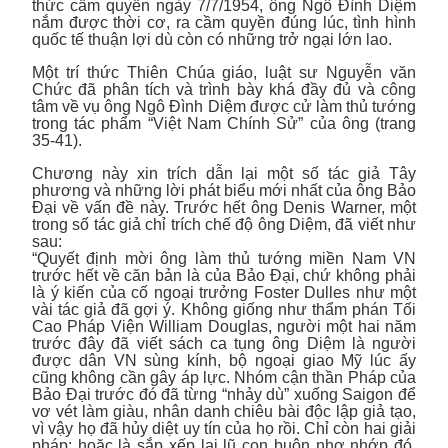
thức cầm quyền ngày 7/7/1954, ông Ngô Đình Diệm
nắm được thời cơ, ra cầm quyền đúng lúc, tình hình
quốc tế thuận lợi dù còn có những trở ngại lớn lao.
Một trí thức Thiên Chúa giáo, luật sư Nguyễn văn
Chức đã phân tích và trình bày khá đầy đủ và công
tâm về vụ ông Ngô Đình Diệm được cử làm thủ tướng
trong tác phẩm “Việt Nam Chính Sử” của ông (trang
35-41).
Chương này xin trích dẫn lại một số tác giả Tây
phương và những lời phát biểu mới nhất của ông Bảo
Đại về vấn đề này. Trước hết ông Denis Warner, một
trong số tác giả chỉ trích chế độ ông Diệm, đã viết như
sau:
“Quyết định mời ông làm thủ tướng miền Nam VN
trước hết về căn bản là của Bảo Đại, chứ không phải
là ý kiến của cố ngoại trưởng Foster Dulles như một
vài tác giả đã gợi ý. Không giống như thẩm phán Tối
Cao Pháp Viện William Douglas, người một hai năm
trước đây đã viết sách ca tụng ông Diệm là người
được dân VN sùng kính, bộ ngoại giao Mỹ lúc ấy
cũng không cần gây áp lực. Nhóm cận thần Pháp của
Bảo Đại trước đó đã từng “nhảy dù” xuống Saigon để
vơ vét làm giàu, nhân danh chiêu bài độc lập giả tạo,
vì vậy họ đã hủy diệt uy tín của họ rồi. Chỉ còn hai giải
pháp: hoặc là sắp xếp lại lũ con buôn nhơ nhớp đó,