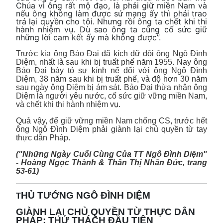
Chúa vì ông rất mộ đạo, là phải giữ miền Nam và
nếu ông không làm được sứ mạng ấy thì phải trao
trả lại quyền cho tôi. Nhưng rồi ông ta chết khi thi
hành nhiệm vụ. Dù sao ông ta cũng cố sức giữ
những lời cam kết ấy mà không được”.
Trước kia ông Bảo Đại đã kích dữ dội ông Ngô Đình
Diệm, nhất là sau khi bị truất phế năm 1955. Nay ông
Bảo Đại bày tỏ sự kính nể đối với ông Ngô Đình
Diệm, 38 năm sau khi bị truất phế, và độ hơn 30 năm
sau ngày ông Diệm bị ám sát. Bảo Đại thừa nhận ông
Diệm là người yêu nước, cố sức giữ vững miền Nam,
và chết khi thi hành nhiệm vụ.
Quả vậy, để giữ vững miền Nam chống CS, trước hết
ông Ngô Đình Diệm phải giành lại chủ quyền từ tay
thực dân Pháp.
("Những Ngày Cuối Cùng Của TT Ngô Đình Diệm"
- Hoàng Ngọc Thành & Thân Thị Nhân Đức, trang
53-61)
HỦ TƯỚNG NGÔ ĐÌNH DIỆM
T
GIÀNH LẠI CHỦ QUYỀN TỪ THỰC DÂN
PHÁP: THỬ THÁCH ĐẦU TIÊN