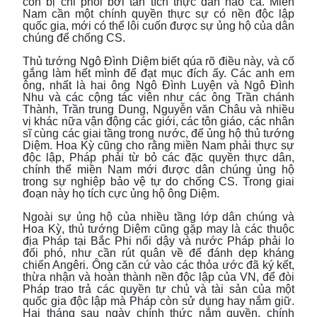
còn bị chi phối bởi tàn tích thực dân nào cả. Miền
Nam cần một chính quyền thực sự có nền độc lập
quốc gia, mới có thể lôi cuốn được sự ủng hộ của dân
chúng để chống CS.
Thủ tướng Ngô Đình Diệm biết qúa rõ điều này, và cố
gắng làm hết mình để đạt mục đích ấy. Các anh em
ông, nhất là hai ông Ngô Đình Luyện và Ngô Đình
Nhu và các cộng tác viên như các ông Trần chánh
Thành, Trần trung Dung, Nguyễn văn Châu và nhiều
vị khác nữa vận động các giới, các tôn giáo, các nhân
sĩ cùng các giai tầng trong nước, để ủng hộ thủ tướng
Diệm. Hoa Kỳ cũng cho rằng miền Nam phải thực sự
độc lập, Pháp phải từ bỏ các đặc quyền thực dân,
chính thể miền Nam mới được dân chúng ủng hộ
trong sự nghiệp bảo vệ tự do chống CS. Trong giai
đoạn này họ tích cực ủng hộ ông Diệm.
Ngoài sự ủng hộ của nhiều tầng lớp dân chúng và
Hoa Kỳ, thủ tướng Diệm cũng gặp may là các thuộc
địa Pháp tại Bắc Phi nổi dậy và nước Pháp phải lo
đối phó, như cần rút quân về để đánh dẹp kháng
chiến Angêri. Ông căn cứ vào các thỏa ước đã ký kết,
thừa nhận và hoàn thành nền độc lập của VN, để đòi
Pháp trao trả các quyền tự chủ và tài sản của một
quốc gia độc lập mà Pháp còn sử dụng hay nắm giữ.
Hai tháng sau ngày chính thức nắm quyền, chính