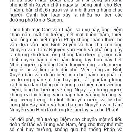
phong Bình Xuyên chận ngay tại bùng binh chợ Bến
Thành, bắn chết 6 người và làm bị thương hàng chục
người. Cảnh hỗn loạn xảy ra nhiều nơi trên các
đường phố lớn ở Saigon.
Theo linh mục Cao văn Luận, sau vụ này, ông Diệm
chán nản, mất tin tưởng, nét mặt buồn thảm, thiểu
não, ông cho biết người Pháp không thành thực, họ
vẫn dựa vào bọn Bình Xuyên và hai cha con ông
Nguyễn văn Tâm/ Nguyễn văn Hinh và phá ông, gây
ra những khó khăn, ông không làm được gì, mọi mấu
chốt quyền hành đều nằm trong tay bọn này hết.
Nhiều người gần ông Diệm khuyên ông ra đi, nhưng
ông ở lại và tìm cách đối phó. Việc công an Bình
Xuyên bắn vào đoàn biểu tình cho thấy cần phải có
lực lượng quân sự. Lúc bấy giờ, các giai tầng trong
xã hội và dân chúng nói chung, có thiện cảm với ông
Diệm, lòng họ hướng về ông. Ngay cả những người
không ưa thích ông, vẫn chấp nhận và ủng hộ ông, vì
ông tượng trưng cho tinh thần yêu nước và tự chủ,
trong khi Bảy Viễn và hai cha con Nguyễn văn Tâm/
Nguyễn văn Hinh là những kẻ làm tay sai cho Pháp!
Để đối phó, thủ tướng Diệm cho chuyển một số tiểu
đoàn từ Bắc và Trung vào Nam, ông cho thay thế một
số chỉ huy trưởng, không qua hệ thống Pháp và