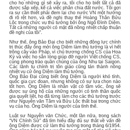
cho họ những gì sẽ xảy ra, tôi cho họ biết tất cả đã
được sắp xếp, kể cả việc phân chia đất nước. Tôi gợi
ra sự cần thiết phải đem lại cho nước VN một hướng
đi rõ rệt hơn, và đề nghị thay thế Hoàng Thân Bửu
Lộc trong chức vụ thủ tướng bởi ông Ngô Đình Diệm.
Tất cả những người có mặt đã nồng nhiệt chấp thuận
đề nghị của tôi”.
Như thế, ông Bảo Đại cho biết những động lực chính
trị thúc đẩy ông mời ông Diệm làm thủ tướng là vì hết
trông cây vào Pháp, vì chủ trương chống CS của Hoa
Kỳ và việc họ sẵn lòng giúp đỡ người Việt chống CS,
cùng phong trào quần chúng của ông Nhu tại Saigon.
Các lãnh tụ chính trị tôn giáo cũng tán thành nồng
nhiệt vụ cử ông Diệm làm thủ tướng.
Ông Bảo Đại cũng biết ông Diệm là người khó tính,
quốc gia cực đoan, nhưng không có sự lựa chọn nào
tốt hơn. Ông Diệm là nhân vật có tầm vóc, ông sẽ
được sự ủng hộ của những người có tinh thần quốc
gia quyết liệt, họ đã từng làm cho các thủ tướng trước
như Nguyễn văn Tâm và Bửu Lộc thất bại trong chức
vụ của họ. Ông Diệm là người của tình thế.
Luật sư Nguyễn văn Chức, một lần nữa, trong sách
“VN Chính Sử” đã tìm hiểu đầy đủ sự thât về vấn đề
ông Diệm được cử làm thủ tướng trong tháng 6/1954.