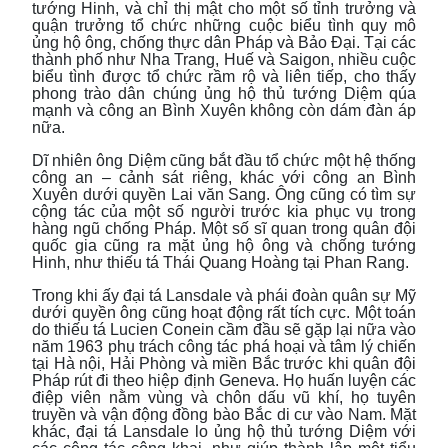
tướng Hinh, và chỉ thị mật cho một số tỉnh trưởng và
quận trưởng tổ chức những cuộc biểu tình quy mô
ủng hộ ông, chống thực dân Pháp và Bảo Đại. Tại các
thành phố như Nha Trang, Huế và Saigon, nhiều cuộc
biểu tình được tổ chức rầm rộ và liên tiếp, cho thấy
phong trào dân chúng ủng hộ thủ tướng Diệm qúa
mạnh và công an Bình Xuyên không còn dám đàn áp
nữa.
Dĩ nhiên ông Diệm cũng bắt đầu tổ chức một hệ thống
công an – cảnh sát riêng, khác với công an Bình
Xuyên dưới quyền Lai văn Sang. Ông cũng có tìm sự
cộng tác của một số người trước kia phục vụ trong
hàng ngũ chống Pháp. Một số sĩ quan trong quân đội
quốc gia cũng ra mặt ủng hộ ông và chống tướng
Hinh, như thiếu tá Thái Quang Hoàng tại Phan Rang.
Trong khi ấy đại tá Lansdale và phái đoàn quân sự Mỹ
dưới quyền ông cũng hoạt động rất tích cực. Một toán
do thiếu tá Lucien Conein cầm đầu sẽ gặp lại nữa vào
năm 1963 phụ trách công tác phá hoại và tâm lý chiến
tại Hà nội, Hải Phòng và miền Bắc trước khi quân đội
Pháp rút đi theo hiệp định Geneva. Họ huấn luyện các
điệp viên nằm vùng và chôn dấu vũ khí, họ tuyên
truyền và vận động đồng bào Bắc di cư vào Nam. Mặt
khác, đại tá Lansdale lo ủng hộ thủ tướng Diệm với