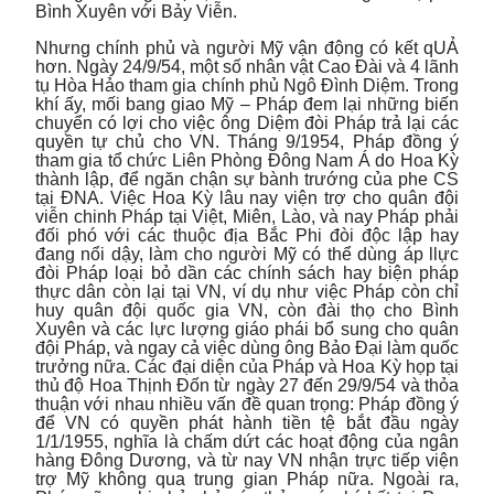
Bình Xuyên với Bảy Viễn.
Nhưng chính phủ và người Mỹ vận động có kết qUẢ
hơn. Ngày 24/9/54, một số nhân vật Cao Đài và 4 lãnh
tụ Hòa Hảo tham gia chính phủ Ngô Đình Diệm. Trong
khí ấy, mối bang giao Mỹ – Pháp đem lại những biến
chuyển có lợi cho việc ông Diệm đòi Pháp trả lại các
quyền tự chủ cho VN. Tháng 9/1954, Pháp đồng ý
tham gia tổ chức Liên Phòng Đông Nam Á do Hoa Kỳ
thành lập, để ngăn chận sự bành trướng của phe CS
tại ĐNA. Việc Hoa Kỳ lâu nay viện trợ cho quân đội
viễn chinh Pháp tại Việt, Miên, Lào, và nay Pháp phải
đối phó với các thuộc địa Bắc Phi đòi độc lập hay
đang nổi dậy, làm cho người Mỹ có thể dùng áp llực
đòi Pháp loại bỏ dần các chính sách hay biện pháp
thực dân còn lại tại VN, ví dụ như việc Pháp còn chỉ
huy quân đội quốc gia VN, còn đài thọ cho Bình
Xuyên và các lực lượng giáo phái bổ sung cho quân
đội Pháp, và ngay cả việc dùng ông Bảo Đại làm quốc
trưởng nữa. Các đại diện của Pháp và Hoa Kỳ họp tại
thủ độ Hoa Thịnh Đốn từ ngày 27 đến 29/9/54 và thỏa
thuận với nhau nhiều vấn đề quan trọng: Pháp đồng ý
để VN có quyền phát hành tiền tệ bắt đầu ngày
1/1/1955, nghĩa là chấm dứt các hoạt động của ngân
hàng Đông Dương, và từ nay VN nhận trực tiếp viện
trợ Mỹ không qua trung gian Pháp nữa. Ngoài ra,