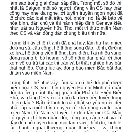
làm sao trong giai đọan sắp đến. Trong một số đô thị,
nhất là Saigon, một số người, đảng viên CS hay thân
cộng hay nhẹ dạ nghe lời tuyên truyền ngon ngọt đã
tổ chức các loại mặt trận, hội, nhóm, nói là để bảo vệ
hòa bình, dân chủ và thi hành hiệp định Geneva kiểu
như luật sư Nguyễn hữu Thọ, một trí thức miền Nam
theo CS và vận động dân chúng biểu tình nữa.
Trong khi ấy chiến tranh đã phá hủy, làm hư hại nhiều
đường sá, cầu cống, hệ thống sông đào, kênh, đường
xe lửa, hệ thống viễn thông, bưu điện. Tại nhiều vùng,
đồng ruộng bị bỏ hoang, vô số nông dân phải rời thôn
xóm về cư trú tại các thị trấn và bị thất nghiệp hay bán
thất nghiệp. Cùng lúc ấy, đồng bào miền Bắc bắt đầu
di tản vào miền Nam.
Trong tình thế như vậy, làm sao có thể đối phó được
hiểm họa CS, với chính quyền Hồ chí Minh có quân
đội đã từng đánh thắng quân đội Pháp tại Điện Biên
Phủ, và đảng CS với cán bộ đã được rèn luyện trong
chiến đấu ? Bất cứ lãnh tụ nào thật sự yêu nước đều
phải lập ra một chính quyền có khả năng cai trị toàn
miền Nam, từ Nam vĩ tuyến 17 đến tận mũi Cà Mâu,
có quyền chỉ huy quân đội, công an, cảnh sát, và có
đầy đủ chủ quyền trong mọi lãnh vực chính trị, kinh tế,
tài chánh, ngoại thương, quan thuế v.v… và không