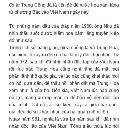
đó từ Trung Cộng đã là tiền đề để rước họa xâm lăng
từ phương Bắc vào Việt Nam ngày nay.
Từ những năm đầu của thập niên 1960, ông Nhu đã
nhìn thấu suốt được hiểm họa xâm lăng truyền kiếp
đó như sau:
Trong lịch sử bang giao, giữa chúng ta và Trung Hoa,
các biến cố xảy ra đều do hai tâm lý đối chọi nhau. Từ
năm 972, sau khi đã nhìn nhận độc lập của Việt Nam
rồi, lúc nào Trung Hoa cũng nghĩ rằng đã mất một
phần lãnh thổ quốc gia, và lúc nào cũng khai thác mọi
cơ hội đưa đến, để thâu hồi phần đất mà Trung Hoa
xem như là của họ. Bên kia, Việt Nam lúc nào cũng
nỗ lực mang xương máu ra để bảo vệ nền độc lập
của mình. Tất cả các sự kiện, xảy ra giữa hai quốc
gia, đều do sự khác nhau của hai quan niệm trên.
Ngay năm 981, nghĩa là vừa ba năm sau khi đã nhìn
nhận độc lập của Việt Nam, Tống triều thừa lúc nội