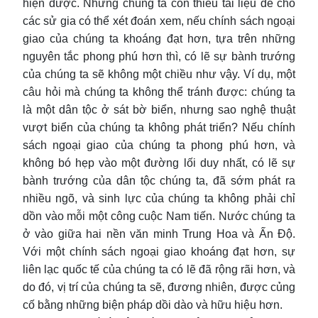
hiện được. Nhưng chúng ta còn thiếu tài liệu để cho
các sử gia có thể xét đoán xem, nếu chính sách ngoại
giao của chúng ta khoáng đạt hơn, tựa trên những
nguyên tắc phong phú hơn thì, có lẽ sự bành trướng
của chúng ta sẽ không một chiều như vậy. Ví dụ, một
câu hỏi mà chúng ta không thể tránh được: chúng ta
là một dân tộc ở sát bờ biển, nhưng sao nghệ thuật
vượt biển của chúng ta không phát triển? Nếu chính
sách ngoại giao của chúng ta phong phú hơn, và
không bó hẹp vào một đường lối duy nhất, có lẽ sự
bành trướng của dân tộc chúng ta, đã sớm phát ra
nhiều ngõ, và sinh lực của chúng ta không phải chỉ
dồn vào mỗi một công cuộc Nam tiến. Nước chúng ta
ở vào giữa hai nền văn minh Trung Hoa và Ấn Độ.
Với một chính sách ngoại giao khoáng đạt hơn, sự
liên lạc quốc tế của chúng ta có lẽ đã rộng rãi hơn, và
do đó, vị trí của chúng ta sẽ, đương nhiên, được củng
cố bằng những biện pháp dồi dào và hữu hiệu hơn.