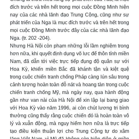
đích trước và trên hết trong mọi cuộc Đồng Minh hiện
nay của các nhà lãnh đạo Trung Cộng, cũng như sự
phát triển của Nga là mục đích trước và trên hết trong
mọi cuộc Đồng Minh trước đây của các nhà lãnh đạo
Nga. (tr. 202 -204).
Nhưng Hà Nội còn phạm những lỗi lầm nghiệm trong
hơn nữa, khi quyết định dụng võ lưc để thôn tính miền
Nam, đã dẫn tới việc trực tiếp đụng độ quân sự với
Hoa Kỳ, khiến miền Bắc đã khánh tận và kiệt quệ
trong cuộc chiến tranh chống Pháp càng lún sâu trong
cảnh tượng hoàn toàn đỗ nát và hoang tàn trong cuộc
chiến tranh chống Mỹ, mà ngày nay, qua hành động
gần như van nài của Hà Nội để xin lập lại bang giao
với Hoa Kỳ vào năm 1996, ai còn chút lương tri bình
thường cũng thấy rằng cuộc chiến đó là hoàn toàn vô
lý và xuẫn động, mà nguy hiểm hơn nữa là trực tiếp
tạo điều kiện thuận lợi cho Trung Cộng tự do xâm
lăng Việt Nam, vì Mỹ đã không còn hiện diện ở miền