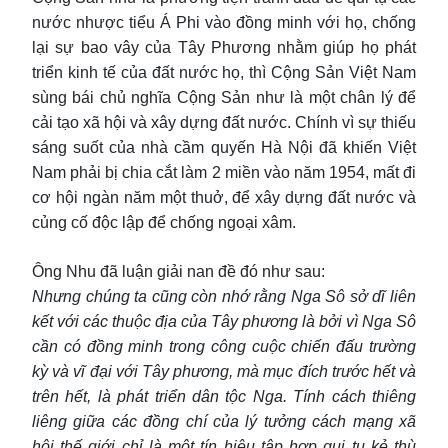
nước nhược tiểu Á Phi vào đồng minh với họ, chống
lại sự bao vây của Tây Phương nhằm giúp họ phát
triển kinh tế của đất nước họ, thì Cộng Sản Việt Nam
sùng bái chủ nghĩa Cộng Sản như là một chân lý để
cải tạo xã hội và xây dựng đất nước. Chính vì sự thiếu
sáng suốt của nhà cầm quyến Hà Nội đã khiến Việt
Nam phải bị chia cắt làm 2 miền vào năm 1954, mất đi
cơ hội ngàn năm một thuở, để xây dựng đất nước và
củng cố độc lập để chống ngoại xâm.
Ông Nhu đã luận giải nan đề đó như sau:
Nhưng chúng ta cũng còn nhớ rằng Nga Sô sở dĩ liên
kết với các thuộc địa của Tây phương là bởi vì Nga Sô
cần có đồng minh trong công cuộc chiến đấu trường
kỳ và vĩ đại với Tây phương, mà mục đích trước hết và
trên hết, là phát triển dân tộc Nga. Tính cách thiêng
liêng giữa các đồng chí của lý tưởng cách mạng xã
hội thế giới chỉ là một tín hiệu tập hợp qui tụ kẻ thù