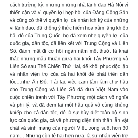
cách trường kỳ, nhưng những nhà lãnh đạo Hà Nội vì
thiển cận và vì quyền lợi hẹp hòi của Đảng Cộng Sản
và cũng có thể vì quyền lợi cá nhân ích kỷ của những
vị lãnh đạo, đã không ý thức hiểm họa xâm lăng khiếp
hải đó của Trung Quốc, họ đã xem nhẹ quyền lợi của
quốc gia, dân tộc, đã liên kết với Trung Cộng và Liên
Sô, đánh mất đi cơ hội ngàn năm một thuở, là khai
thác những mâu thuẫn giữa hai khối Tây Phương và
Liên Sô sau Thế Chiến Thứ Hai, để khôi phục độc lập
và nhận viện trợ của cả hai khối để phát triển dân
tộc…như Ấn Độ. Trái lại, việc cam tâm làm chư hầu
cho Trung Cộng và Liên Sô đã đưa Việt Nam vào
cuộc chiến tranh với Tây Phương một cách vô nghĩa
và phi lý, và đã đem lai một hậu quả vô cùng khủng
khiếp cho cả dân tộc, đó là sự hủy diệt toàn bộ sinh
lực của quốc gia, cả về phương diện tinh thần lẫn vật
chất và sinh mang của người Việt, trong suốt hơn 30
năm… Nhưng còn tệ hại hơn nữa, là sự nhận viện trợ