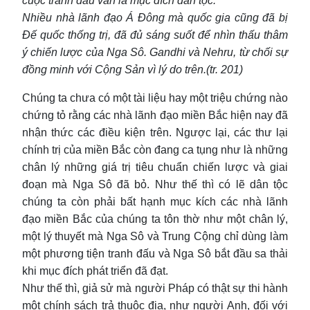
cuộc tranh đấu vẫn là mục đích dân tộc.
Nhiều nhà lãnh đạo Á Đông mà quốc gia cũng đã bị
Đế quốc thống trị, đã đủ sáng suốt để nhìn thấu thâm
ý chiến lược của Nga Sô. Gandhi và Nehru, từ chối sự
đồng minh với Cộng Sản vì lý do trên.(tr. 201)
Chúng ta chưa có một tài liệu hay một triệu chứng nào
chứng tỏ rằng các nhà lãnh đạo miền Bắc hiện nay đã
nhận thức các điều kiện trên. Ngược lại, các thư lại
chính trị của miền Bắc còn đang ca tụng như là những
chân lý những giá trị tiêu chuẩn chiến lược và giai
đoạn mà Nga Sô đã bỏ. Như thế thì có lẽ dân tộc
chúng ta còn phải bất hạnh mục kích các nhà lãnh
đạo miền Bắc của chúng ta tôn thờ như một chân lý,
một lý thuyết mà Nga Sô và Trung Cộng chỉ dùng làm
một phương tiện tranh đấu và Nga Sô bắt đầu sa thải
khi mục đích phát triển đã đạt.
Như thế thì, giả sử mà người Pháp có thật sự thi hành
một chính sách trả thuộc địa, như người Anh, đối với