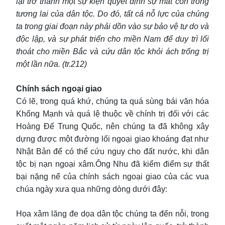
lại trở thành một sự kiện quyết định sự mất còn trong
tương lai của dân tộc. Do đó, tất cả nỗ lực của chúng
ta trong giai đoạn này phải dồn vào sự bảo vệ tự do và
độc lập, và sự phát triển cho miền Nam để duy trì lối
thoát cho miền Bắc và cứu dân tộc khỏi ách trống trị
một lần nữa. (tr.212)
Chính sách ngoại giao
Có lẽ, trong quá khứ, chúng ta quá sùng bái văn hóa
Khổng Mạnh và quá lệ thuộc về chính trị đối với các
Hoàng Đế Trung Quốc, nên chúng ta đã không xây
dựng được một đường lối ngoại giao khoáng đạt như
Nhật Bản để có thể cứu nguy cho đất nước, khi dân
tộc bị nạn ngoại xâm.Ông Nhu đã kiểm điểm sự thất
bại nặng nể của chính sách ngoại giao của các vua
chúa ngày xưa qua những dòng dưới đây:
Họa xâm lăng đe dọa dân tộc chúng ta đến nỗi, trong