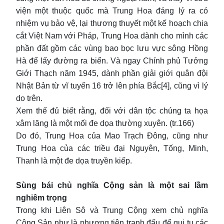
viện một thuộc quốc mà Trung Hoa đáng lý ra có
nhiệm vụ bảo vệ, lại thương thuyết một kế hoạch chia
cắt Việt Nam với Pháp, Trung Hoa dành cho mình các
phần đất gồm các vùng bao bọc lưu vực sông Hồng
Hà để lấy đường ra biển. Và ngay Chính phủ Tưởng
Giới Thạch năm 1945, dành phần giải giới quân đội
Nhật Bản từ vĩ tuyến 16 trở lên phía Bắc[4], cũng vì lý
do trên.
Xem thế đủ biết rằng, đối với dân tộc chúng ta họa
xâm lăng là một mối đe dọa thường xuyên. (tr.166)
Do đó, Trung Hoa của Mao Trạch Đông, cũng như
Trung Hoa của các triều đại Nguyên, Tống, Minh,
Thanh là một đe dọa truyền kiếp.
Sùng bái chủ nghĩa Cộng sản là một sai lầm
nghiêm trọng
Trong khi Liên Sô và Trung Cộng xem chủ nghĩa
Cộng Sản như là phương tiện tranh đấu để qui tụ các