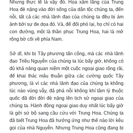
Nhưng thực tế là vậy đó. Họa xâm lăng của Trung
Hoa đè nặng vào đời sống của dân tộc chúng ta, đến
nỗi, tất cả các nhà lãnh đạo của chúng ta đều bị ám
ảnh bởi sự đe dọa đó. Và, để đối phó lại, họ chỉ có hai
con đường, một là thần phục Trung Hoa, hai là mở
rộng bờ cõi về phía Nam.
Sở dĩ, khi bị Tây phương tấn công, mà các nhà lãnh
đạo Triều Nguyễn của chúng ta lúc bấy giờ, không có
đủ khả năng quan niệm một cuộc ngoại giao rộng rãi,
để khai thác mâu thuẫn giữa các cường quốc Tây
phương, là vì các nhà lãnh đạo của chúng ta không
lúc nào vùng vẫy, đả phá nỗi không khí tâm lý thuộc
quốc đã đời đời đè nặng lên lịch sử ngoại giao của
chúng ta. Hành động ngoại giao duy nhất lúc bấy giờ
là gởi sứ bộ sang cầu cứu với Trung Hoa. Chúng ta
đã biết Trung Hoa đã hưởng ứng như thế nào lời kêu
gọi của nhà Nguyễn. Nhưng Trung Hoa cũng đang bị