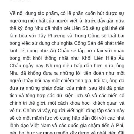
Về nội dung tác phẩm, có lẽ phần cuốn hút được sự
ngưỡng mộ nhất của người viết là, trước đây gần nữa
thế kỷ, ông Nhu đã nhận xét Liên Sô sẽ tự giải thể để
làm hòa với Tây Phương và Trung Cộng sẽ thất bại
trong việc sử dụng chủ nghĩa Cộng Sản để phát triển
kinh tế, cũng như Âu Châu sẽ tập hợp lạii với nhau
trong một khối thống nhất như Khối Liên Hiệp Âu
Châu ngày nay. Nhưng điều hấp dẫn hơn nữa, ông
Nhu đã không đưa ra những lời tiên đoán như một
người thầy bói hay một chiêm tinh gia, trái lại, ông đã
đưa ra những phán đoán của mình, sau khi đã phân
tích và tổng hợp các dữ kiện lich sử và các biến cố
chính trị thế giới, một cách khoa học, khách quan và
vô tư. Chính vì vậy, người viết nghĩ rằng tập sách này
sẽ có một mãnh lực vô cùng hấp dẫn đối với các nhà
lãnh đạo Việt Nam và các quốc gia chậm tiến Á Phi,
nếu họ thực sự mong muốn xây dựng và phát triển đất