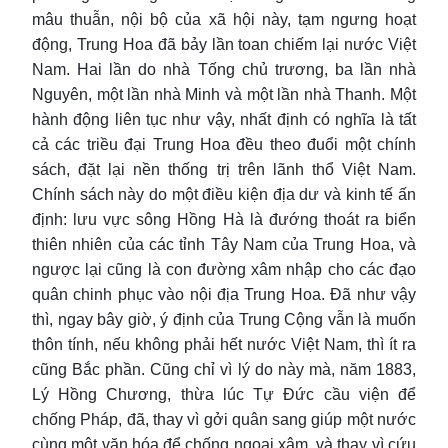
mâu thuẫn, nội bộ của xã hội này, tạm ngưng hoạt
động, Trung Hoa đã bảy lần toan chiếm lại nước Việt
Nam. Hai lần do nhà Tống chủ trương, ba lần nhà
Nguyên, một lần nhà Minh và một lần nhà Thanh. Một
hành động liên tục như vậy, nhất định có nghĩa là tất
cả các triều đại Trung Hoa đều theo đuổi một chính
sách, đặt lại nền thống trị trên lãnh thổ Việt Nam.
Chính sách này do một điều kiện địa dư và kinh tế ấn
định: lưu vực sông Hồng Hà là đướng thoát ra biển
thiên nhiên của các tỉnh Tây Nam của Trung Hoa, và
ngược lại cũng là con đường xâm nhập cho các đạo
quân chinh phục vào nội địa Trung Hoa. Đã như vậy
thì, ngay bây giờ, ý định của Trung Cộng vẫn là muốn
thôn tính, nếu không phải hết nước Việt Nam, thì ít ra
cũng Bắc phần. Cũng chỉ vì lý do này mà, năm 1883,
Lý Hồng Chương, thừa lúc Tự Đức cầu viện để
chống Pháp, đã, thay vì gởi quân sang giúp một nước
cùng một văn hóa để chống ngoại xâm, và thay vì cứu