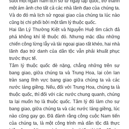
suốt một ngàn năm lịch sử từ ngày lập quốc, trở thành
một ám ảnh cho tất cả các nhà lãnh đạo của chúng ta.
Và do đó mà lịch sử ngoại giao của chúng ta lúc nào
cũng bị chi phối bởi một tâm lý thuộc quốc.
Hai lần Lý Thường Kiệt và Nguyễn Huệ tìm cách đả
phá không khí lệ thuộc đó. Nhưng mặc dầu những
chiến công lừng lẫy và tài ngoại giao rất khéo, hai nhà
lãnh đạo trứ danh của dân tộc vẫn phải khuất phục
trước thực tế.
Tâm lý thuộc quốc đè nặng, chẳng những trên sự
bang giao, giữa chúng ta và Trung Hoa, lại còn lan
tràn sang lĩnh vực bang giao giữa chúng ta và các
nước láng giềng. Nếu, đối với Trung Hoa, chúng ta là
thuộc quốc, thì đối với các nước chung quanh, chúng
ta lại muốn họ là thuộc quốc. Tâm lý đó làm cho sự
bang giao, giữa chúng ta và các nước láng giềng, lúc
nào cũng gay go. Đã đành rằng công cuộc Nam tiến
của chúng ta, là một công trình mà dân tộc đã thực