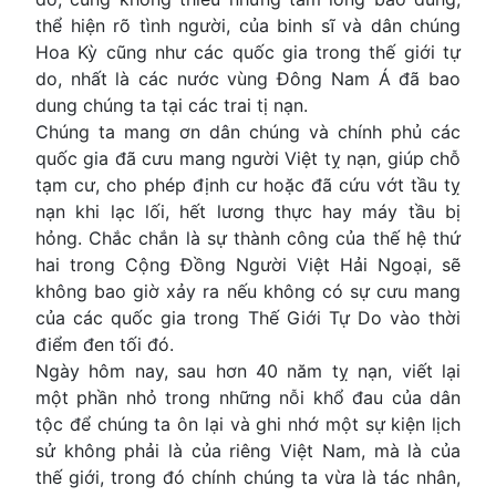
thể hiện rõ tình người, của binh sĩ và dân chúng
Hoa Kỳ cũng như các quốc gia trong thế giới tự
do, nhất là các nước vùng Đông Nam Á đã bao
dung chúng ta tại các trai tị nạn.
Chúng ta mang ơn dân chúng và chính phủ các
quốc gia đã cưu mang người Việt tỵ nạn, giúp chỗ
tạm cư, cho phép định cư hoặc đã cứu vớt tầu tỵ
nạn khi lạc lối, hết lương thực hay máy tầu bị
hỏng. Chắc chắn là sự thành công của thế hệ thứ
hai trong Cộng Ðồng Người Việt Hải Ngoại, sẽ
không bao giờ xảy ra nếu không có sự cưu mang
của các quốc gia trong Thế Giới Tự Do vào thời
điểm đen tối đó.
Ngày hôm nay, sau hơn 40 năm tỵ nạn, viết lại
một phần nhỏ trong những nỗi khổ đau của dân
tộc để chúng ta ôn lại và ghi nhớ một sự kiện lịch
sử không phải là của riêng Việt Nam, mà là của
thế giới, trong đó chính chúng ta vừa là tác nhân,