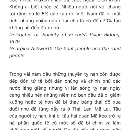
Không ai biết chắc cả. Nhiều người nói với chúng
tôi rằng có lẽ 5% các tàu rời Việt Nam đã bị mất
tích, nhưng nhiều người lại cho là có đến 70% tàu
không hề đến được bờ.
Delegates of ‘Society of Friends’: Pulau Bidong,
1979
Georgina Ashworth The boat people and the road
people
Trong vài năm đầu những thuyền tỵ nạn còn được
tiếp đón tử tế bởi dân chúng và chính phủ các
nước láng giềng nhưng vì làn sóng tỵ nạn ngày
càng nhiều nên những niềm nở ban đầu đã bị giảm
xuống hoặc tệ hơn đã bị thay bằng thái độ xua
đuổi như đã từng xẩy ra ở Thái Lan, Mã Lai. Tầu
của người tỵ nạn, khi bị tầu hải quân Mã kéo trở ra
hải phận quốc tế có một số đã bị chìm và làm
chết oan một số người. Do đó nếu như may mắn