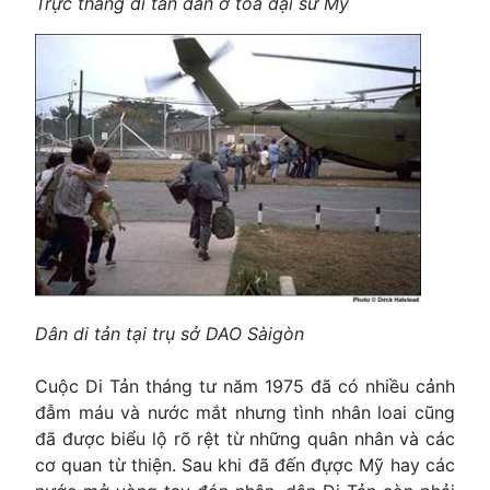
Trực thăng di tản dân ở tòa đại sứ Mỹ
Dân di tản tại trụ sở DAO Sàigòn
Cuộc Di Tản tháng tư năm 1975 đã có nhiều cảnh
đẫm máu và nước mắt nhưng tình nhân loai cũng
đã được biểu lộ rõ rệt từ những quân nhân và các
cơ quan từ thiện. Sau khi đã đến đựợc Mỹ hay các