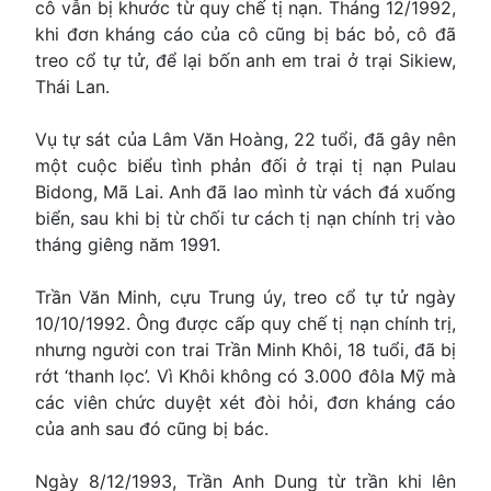
cô vẫn bị khước từ quy chế tị nạn. Tháng 12/1992,
khi đơn kháng cáo của cô cũng bị bác bỏ, cô đã
treo cổ tự tử, để lại bốn anh em trai ở trại Sikiew,
Thái Lan.
Vụ tự sát của Lâm Văn Hoàng, 22 tuổi, đã gây nên
một cuộc biểu tình phản đối ở trại tị nạn Pulau
Bidong, Mã Lai. Anh đã lao mình từ vách đá xuống
biển, sau khi bị từ chối tư cách tị nạn chính trị vào
tháng giêng năm 1991.
Trần Văn Minh, cựu Trung úy, treo cổ tự tử ngày
10/10/1992. Ông được cấp quy chế tị nạn chính trị,
nhưng người con trai Trần Minh Khôi, 18 tuổi, đã bị
rớt ‘thanh lọc’. Vì Khôi không có 3.000 đôla Mỹ mà
các viên chức duyệt xét đòi hỏi, đơn kháng cáo
của anh sau đó cũng bị bác.
Ngày 8/12/1993, Trần Anh Dung từ trần khi lên