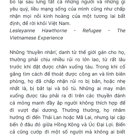
bỏ lại sau lưng tất cả những người và những gì
yêu quý, liều mạng sống của mình cũng như chấp
nhận mọi nỗi kinh hoàng của một tương lai bất
định, để rời khỏi Việt Nam.
Lesleyanne Hawthorne - Refugee - The
Vietnamese Experience
Những ‘thuyền nhân’, danh từ thế giới gán cho họ,
thường phải chịu nhiều rủi ro lớn lao, từ rất lâu
trước khi đặt được chân xuống tàu. Trong khi cố
gắng tìm cách để thoát được công an và lính biên
phòng, họ đã chấp nhận rủi ro bị bắn, hoặc nhẹ
nhất là, bị bắt lại và bỏ tù. Những ai may mắn
xuống được tàu phải ra đi trên các thuyền đánh
cá mỏng manh đầy ắp người không thích hợp để
đi vượt đại dương. Thường thường, họ nhắm
hướng đi đến Thái Lan hoặc Mã Lai, nhưng lại cập
bến ở đâu đó giữa Hồng Kông và Úc Ðại Lợi. Biển
cả cũng cướp đi một số người mà không ai biết