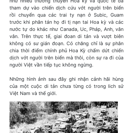
như nhiều thương thuyền Hoa kỳ và quôc tế đã
tham dự vào chiến dịch cứu vớt người trên biển
rồi chuyển qua các trai ty nạn ở Subic, Guam
trước khi phân tán họ đi tị nạn tai Hoa kỳ và các
nước tự do khác như Canada, Uc, Pháp, Anh, vân
vân. Trên thực tế, giai đoan di tản và vượt biên
không có sư gián đoạn. Có chăng chỉ là sự phân
chia thời điểm chính phủ Hoa Kỳ chấm dứt chiến
dịch vớt người trên biển mà thôi, còn sự ra đi của
người Việt vần tiếp tục không ngừng.
Những hình ảnh sau đây ghi nhận cảnh hãi hùng
của một cuộc di tản chưa từng có trong lich sử
Việt Nam và thế giới.