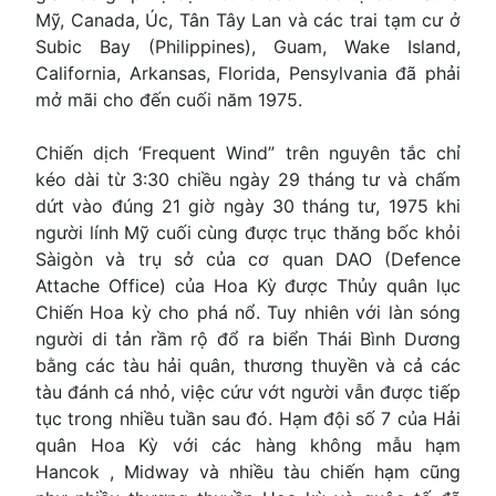
Mỹ, Canada, Úc, Tân Tây Lan và các trai tạm cư ở
Subic Bay (Philippines), Guam, Wake Island,
California, Arkansas, Florida, Pensylvania đã phải
mở mãi cho đến cuối năm 1975.
Chiến dịch ‘Frequent Wind” trên nguyên tắc chỉ
kéo dài từ 3:30 chiều ngày 29 tháng tư và chấm
dứt vào đúng 21 giờ ngày 30 tháng tư, 1975 khi
người lính Mỹ cuối cùng được trục thăng bốc khỏi
Sàigòn và trụ sở của cơ quan DAO (Defence
Attache Office) của Hoa Kỳ được Thủy quân lục
Chiến Hoa kỳ cho phá nổ. Tuy nhiên với làn sóng
người di tản rầm rộ đổ ra biển Thái Bình Dương
bằng các tàu hải quân, thương thuyền và cả các
tàu đánh cá nhỏ, việc cứư vớt người vẫn được tiếp
tục trong nhiều tuần sau đó. Hạm đội số 7 của Hải
quân Hoa Kỳ với các hàng không mẫu hạm
Hancok , Midway và nhiều tàu chiến hạm cũng