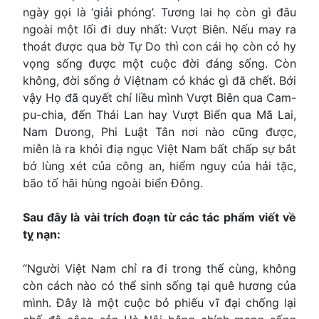
ngày gọi là ‘giải phóng’. Tương lai họ còn gì đâu
ngoài một lối đi duy nhất: Vượt Biên. Nếu may ra
thoát được qua bờ Tự Do thì con cái họ còn có hy
vọng sống được một cuộc đời đáng sống. Còn
không, đời sống ở Việtnam có khác gì đã chết. Bới
vậy Họ đã quyết chí liều mình Vượt Biên qua Cam-
pu-chia, đến Thái Lan hay Vượt Biển qua Mã Lai,
Nam Dưong, Phi Luật Tân nơi nào cũng được,
miễn là ra khỏi điạ ngục Việt Nam bất chấp sự bắt
bớ lùng xét của công an, hiểm nguy của hải tặc,
bão tố hãi hùng ngoài biển Đông.
Sau đây là vài trích đoạn từ các tác phẩm viết về
tỵ nạn:
“Người Việt Nam chỉ ra đi trong thế cùng, không
còn cách nào có thể sinh sống tại quê hương của
mình. Ðây là một cuộc bỏ phiếu vĩ đại chống lại