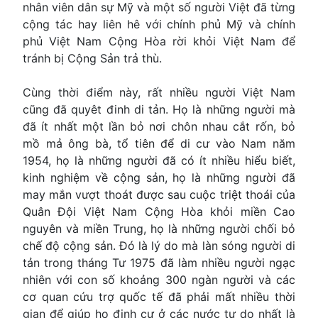
nhân viên dân sự Mỹ và một số người Việt đã từng
cộng tác hay liên hê với chính phủ Mỹ và chính
phủ Việt Nam Cộng Hòa rời khỏi Việt Nam để
tránh bị Cộng Sản trả thù.
Cùng thời điểm này, rất nhiều người Việt Nam
cũng đã quyêt đinh di tản. Họ là những người mà
đã ít nhất một lần bỏ nơi chôn nhau cắt rốn, bỏ
mồ mả ông bà, tổ tiên để di cư vào Nam năm
1954, họ là những người đã có ít nhiều hiểu biết,
kinh nghiệm về cộng sản, họ là những người đã
may mắn vượt thoát được sau cuộc triệt thoái của
Quân Đội Việt Nam Cộng Hòa khỏi miền Cao
nguyên và miền Trung, họ là những người chối bỏ
chế độ cộng sản. Ðó là lý do mà làn sóng người di
tản trong tháng Tư 1975 đã làm nhiều người ngạc
nhiên với con số khoảng 300 ngàn người và các
cơ quan cứu trợ quốc tế đã phải mất nhiều thời
gian để giúp họ định cư ở các nước tự do nhất là