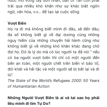
nước mở vòng tay đón nhân, dân Di Tản còn phải
trải qua nhiều khó khăn như sự khác biệt ngôn
ngữ, văn hóa, v.v... để tạo lại cuộc sống.
Vượt Biên
Họ ra đi mà không biết mình đi đâu, sẽ đến đâu;
đa số không biết gì về đại dương cùng những
nguy hiểm của những chuyến hải hành cũng như
không biết gì về những khó khăn khác đang chờ
đợi họ. Ðó là lý do mà có lúc người ta đã nói “ nếu
có ba người vượt biên thì chỉ có một người đến
bến an toàn, một người chết trên biển vì bảo tố,
đói khát và hải tặc và một người sẽ bị bắt lại và đi
tù”.
The State of the World’s Refugees 2000: 50 Years
of Humanitarian Action
Những Người Vượt Biên là ai và tai sao họ phải
liều mình đi tìm Tự Do?