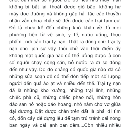
không bị bắt lại, thoát được gió bão, không hư
máy dọc đường và không gặp hải tặc các thuyền
nhân vẫn chưa chắc sẽ đến được các trại tạm cư.
Ðó là chưa kể đến những khó khăn về đủ mọi
phương tiện từ vệ sinh, y tế, nước uống, thực
phẩm…nơi các trại tỵ nạn. Thật ra dùng chữ trại tỵ
nạn cho lịch sự vậy thôi chứ vào thời điểm ấy
không một quốc gia nào có thể lường được là con
số người chạy cộng sản, bỏ nước ra đi sẽ đông
đến như vậy. Do đó chẳng có quốc gia nào đã có
những sửa soạn để có thể đón tiếp một số lượng
người đến quá ào ạt và nhiều đến thế. Trại tỵ nạn
đã là những kho xưởng, những trại lính, những
chiếc phà cũ, những chiếc phao nổi, những hòn
đảo san hô hoặc đảo hoang, nhỏ nằm chơ vơ giữa
đại dương. Ðặt được chân trên đất là phải đi tìm
cỏ, đốn cây để dựng lều để tạm trú tránh cái nóng
ban ngày và cái lạnh ban đêm….Còn nhiều nhiều