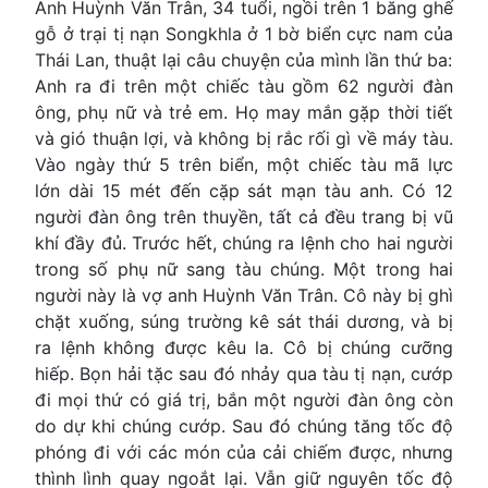
Anh Huỳnh Văn Trân, 34 tuổi, ngồi trên 1 băng ghế
gỗ ở trại tị nạn Songkhla ở 1 bờ biển cực nam của
Thái Lan, thuật lại câu chuyện của mình lần thứ ba:
Anh ra đi trên một chiếc tàu gồm 62 người đàn
ông, phụ nữ và trẻ em. Họ may mắn gặp thời tiết
và gió thuận lợi, và không bị rắc rối gì về máy tàu.
Vào ngày thứ 5 trên biển, một chiếc tàu mã lực
lớn dài 15 mét đến cặp sát mạn tàu anh. Có 12
người đàn ông trên thuyền, tất cả đều trang bị vũ
khí đầy đủ. Trước hết, chúng ra lệnh cho hai người
trong số phụ nữ sang tàu chúng. Một trong hai
người này là vợ anh Huỳnh Văn Trân. Cô này bị ghì
chặt xuống, súng trường kê sát thái dương, và bị
ra lệnh không được kêu la. Cô bị chúng cưỡng
hiếp. Bọn hải tặc sau đó nhảy qua tàu tị nạn, cướp
đi mọi thứ có giá trị, bắn một người đàn ông còn
do dự khi chúng cướp. Sau đó chúng tăng tốc độ
phóng đi với các món của cải chiếm được, nhưng
thình lình quay ngoắt lại. Vẫn giữ nguyên tốc độ