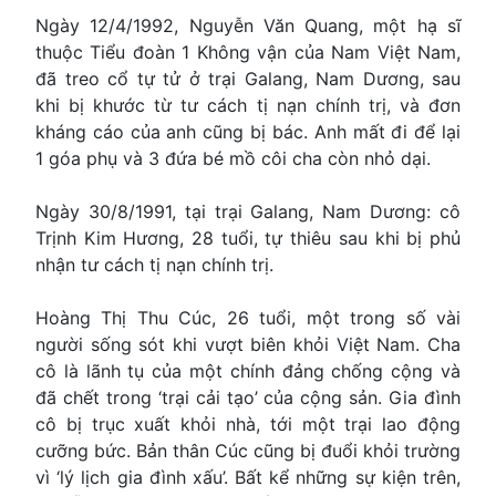
Ngày 12/4/1992, Nguyễn Văn Quang, một hạ sĩ
thuộc Tiểu đoàn 1 Không vận của Nam Việt Nam,
đã treo cổ tự tử ở trại Galang, Nam Dương, sau
khi bị khước từ tư cách tị nạn chính trị, và đơn
kháng cáo của anh cũng bị bác. Anh mất đi để lại
1 góa phụ và 3 đứa bé mồ côi cha còn nhỏ dại.
Ngày 30/8/1991, tại trại Galang, Nam Dương: cô
Trịnh Kim Hương, 28 tuổi, tự thiêu sau khi bị phủ
nhận tư cách tị nạn chính trị.
Hoàng Thị Thu Cúc, 26 tuổi, một trong số vài
người sống sót khi vượt biên khỏi Việt Nam. Cha
cô là lãnh tụ của một chính đảng chống cộng và
đã chết trong ‘trại cải tạo’ của cộng sản. Gia đình
cô bị trục xuất khỏi nhà, tới một trại lao động
cưỡng bức. Bản thân Cúc cũng bị đuổi khỏi trường
vì ‘lý lịch gia đình xấu’. Bất kể những sự kiện trên,