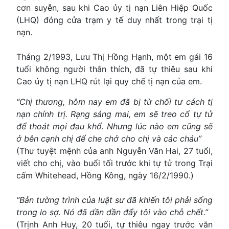
cơn suyễn, sau khi Cao ủy tị nạn Liên Hiệp Quốc
(LHQ) đóng cửa trạm y tế duy nhất trong trại tị
nạn.
Tháng 2/1993, Lưu Thị Hồng Hạnh, một em gái 16
tuổi không người thân thích, đã tự thiêu sau khi
Cao ủy tị nạn LHQ rút lại quy chế tị nạn của em.
“Chị thương, hôm nay em đã bị từ chối tư cách tị
nạn chính trị. Rạng sáng mai, em sẽ treo cổ tự tử
để thoát mọi đau khổ. Nhưng lúc nào em cũng sẽ
ở bên cạnh chị để che chở cho chị và các cháu”
(Thư tuyệt mệnh của anh Nguyễn Văn Hai, 27 tuổi,
viết cho chị, vào buổi tối trước khi tự tử trong Trại
cấm Whitehead, Hồng Kông, ngày 16/2/1990.)
“Bản tường trình của luật sư đã khiến tôi phải sống
trong lo sợ. Nó đã dần dần đẩy tôi vào chỗ chết.”
(Trịnh Anh Huy, 20 tuổi, tự thiêu ngay trước văn