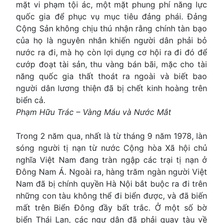
mặt vi phạm tội ác, một mặt phung phí năng lực
quốc gia để phục vụ mục tiêu đảng phái. Đảng
Cộng Sản không chịu thú nhận rằng chính tàn bạo
của họ là nguyên nhân khiến người dân phải bỏ
nước ra đi, mà họ còn lợi dụng cơ hội ra đi đó để
cướp đoạt tài sản, thu vàng bán bãi, mặc cho tài
năng quốc gia thất thoát ra ngoài và biết bao
người dân lương thiện đã bị chết kinh hoàng trên
biển cả.
Phạm Hữu Trác – Vàng Máu và Nước Mắt
Trong 2 năm qua, nhất là từ tháng 9 năm 1978, làn
sóng người tị nạn từ nước Cộng hòa Xã hội chủ
nghĩa Việt Nam đang tràn ngập các trại tị nạn ở
Ðông Nam Á. Ngoài ra, hàng trăm ngàn người Việt
Nam đã bị chính quyền Hà Nội bắt buộc ra đi trên
những con tàu không thể đi biển được, và đã biến
mất trên Biển Ðông đầy bất trắc. Ở một số bờ
biển Thái Lan, các ngư dân đã phải quay tàu về