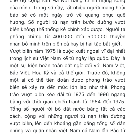
chế độ cộng sản Hà Nội bằng chính mạng sống
của mình. Trong số nầy, rất nhiều người mang hoài
bảo sẽ có một ngày trở về quang phục quê
hương. Số người tử nạn trên bước đường vượt
biên không thể thống kê chính xác được. Người ta
phỏng chừng từ 400.000 đến 500.000 thuyền
nhân bỏ mình trên biển cả hay bị hải tặc bắt giết.
Vượt biên năm 1975 là cuộc xuất ngoại vĩ đại nhất
trong lịch sử Việt Nam kể từ ngày lập quốc. Ðây là
một sự kiện hoàn toàn bất ngờ đối với Nam Việt,
Bắc Việt, Hoa Kỳ và cả thế giới. Trước đó, không
một ai có thể tiên đoán được phong trào vượt
biên sẽ xảy ra đến mức lớn lao như thế. Phong
trào vượt biên kéo dài từ 1975 đến 1996 ngang
bằng với thời gian chiến tranh từ 1954 đến 1975.
Tổng số người rời bỏ đất nước bằng tất cả các
cách, cộng với những người tử nạn trên đường
vượt biên, lên đến khoảng gần bằng tổng số dân
chúng và quân nhân Việt Nam cả Nam lẫn Bắc tử