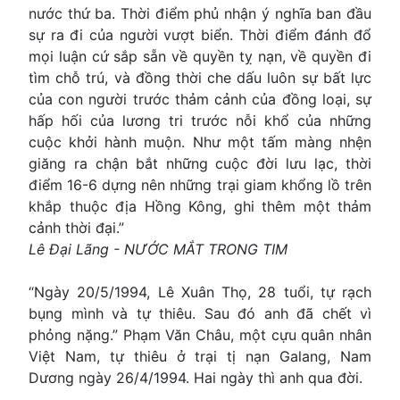
nước thứ ba. Thời điểm phủ nhận ý nghĩa ban đầu
sự ra đi của người vượt biển. Thời điểm đánh đổ
mọi luận cứ sắp sẵn về quyền tỵ nạn, về quyền đi
tìm chỗ trú, và đồng thời che dấu luôn sự bất lực
của con người trước thảm cảnh của đồng loại, sự
hấp hối của lương tri trước nỗi khổ của những
cuộc khởi hành muộn. Như một tấm màng nhện
giăng ra chận bắt những cuộc đời lưu lạc, thời
điểm 16-6 dựng nên những trại giam khổng lồ trên
khắp thuộc địa Hồng Kông, ghi thêm một thảm
cảnh thời đại.”
Lê Ðại Lãng - NƯỚC MẮT TRONG TIM
“Ngày 20/5/1994, Lê Xuân Thọ, 28 tuổi, tự rạch
bụng mình và tự thiêu. Sau đó anh đã chết vì
phỏng nặng.” Phạm Văn Châu, một cựu quân nhân
Việt Nam, tự thiêu ở trại tị nạn Galang, Nam
Dương ngày 26/4/1994. Hai ngày thì anh qua đời.