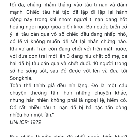
tối đa, chúng nhắm thẳng vào tàu tị nạn và đâm
mạnh. Chiếc tàu hải tặc đã lập đi lập lại hành
động này trong khi nhóm người tị nạn đang hốt
hoảng ngoi ngóp giữa biển khơi. Bọn cướp biển cố
ý lái tàu cán qua vô số chiếc đầu đang nhấp nhô,
có lẽ vì không muốn để sót lại nhân chứng nào.
Khi vợ anh Trân còn đang chới với trên mặt nước,
với đứa con trai mới lên 3 đang níu chặt cổ mẹ, cả
hai đã bị tàu cán qua và chết đuối. 10 người trong
số họ sống sót, sau đó được vớt lên và đưa tới
Songkhla.
Toàn thể thính giả đều nín lặng. Ðó là một câu
chuyện thương tâm hơn những chuyện khác,
nhưng hẳn nhiên không phải là ngoại lệ, hiếm có.
Có rất nhiều tàu tị nạn đã bị hải tặc tấn công
nhiều hơn một lần.”
UNHCR: 1979
Bao nhiêu thuyền nhân đã chết ngoài biển khơi?