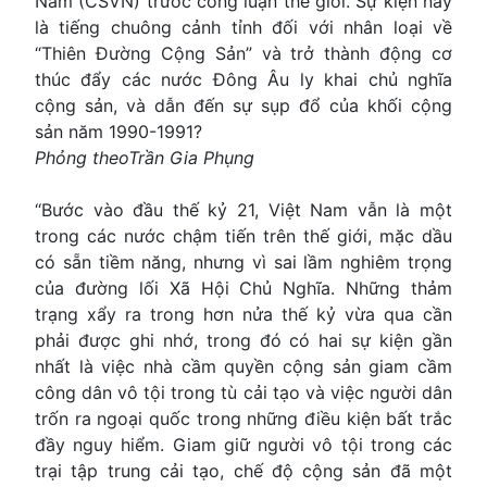
Nam (CSVN) trước công luận thế giới. Sự kiện nầy
là tiếng chuông cảnh tỉnh đối với nhân loại về
“Thiên Đường Cộng Sản” và trở thành động cơ
thúc đẩy các nước Ðông Âu ly khai chủ nghĩa
cộng sản, và dẫn đến sự sụp đổ của khối cộng
sản năm 1990-1991?
Phỏng theoTrần Gia Phụng
‘‘Bước vào đầu thế kỷ 21, Việt Nam vẫn là một
trong các nước chậm tiến trên thế giới, mặc dầu
có sẵn tiềm năng, nhưng vì sai lầm nghiêm trọng
của đường lối Xã Hội Chủ Nghĩa. Những thảm
trạng xẩy ra trong hơn nửa thế kỷ vừa qua cần
phải được ghi nhớ, trong đó có hai sự kiện gần
nhất là việc nhà cầm quyền cộng sản giam cầm
công dân vô tội trong tù cải tạo và việc người dân
trốn ra ngoại quốc trong những điều kiện bất trắc
đầy nguy hiểm. Giam giữ người vô tội trong các
trại tập trung cải tạo, chế độ cộng sản đã một