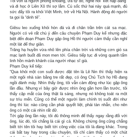
Tôi vốn là người phóng khoáng, ưa tự do, nghe nói “kết nạp đảng”
và đi học ở Liên Xô thì sợ lắm. Cú sốc thứ hai này quá mạnh, đủ
sức đẩy tôi ra khỏi Việt Minh, trở về Hà Nội. Hành động đó người
ta gọi là “dinh tê”.
Giêsu leo xuống khỏi hòn đá và đi chân trần trên cát sa mạc.
Người có vẻ rất chú ý đến câu chuyện Phạm Duy kể nhưng đặc
biệt đến đoạn Phạm Duy gặp ông Hồ thì người cảm thấy cần nghỉ
một lát để thư giãn.
Trăng hạ huyền vừa nhô lên phía chân trời và những cơn gió sa
mạc lạnh buốt đã mon men tới. Giêsu tiếp tục đi vòng quanh tấm
linh hồn mảnh khảnh của người nhạc sĩ già.
Phạm Duy kể tiếp:
“Qua khỏi một con suối được đặt tên là Lê Nin thì thấy hiện ra
một ngôi nhà sàn bằng tre rất đẹp, có ông Chủ Tịch họ Hồ đang
ngồi đánh máy. Nhìn thấy ông, tôi vẫn cảm động như lúc gặp ông
lần đầu. Nhưng vì bây giờ được nhìn ông gần hơn lần trước, tôi
thấy cặp mắt của ông thật là sáng, nhưng nó không toát ra một
sự trìu mến. Cũng có thể một người làm chính trị suốt đời như
ông thì lúc nào cũng cần phải quyết liệt, phải tàn nhẫn, cho nên
ông có một cái nhìn rất dữ.
Tới gặp ông lần này, tôi đủ thông minh để thấy ngay rằng đối với
ông, lúc đó, tôi chẳng là cái gì cả. Không chừng ông cũng chẳng
biết tới tên tôi hay biết tới công việc của tôi là đàng khác. Trong
cái bắt tay hay trong câu chuyện, tôi chỉ cảm thấy có một chút