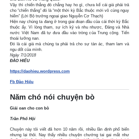
Vậy thì chiến thắng đó chẳng hay ho gì, chưa kể cái giá phải trả
cho “chiến thắng” đó là “một thời kỳ Bắc thuộc mới vô cùng nguy
hiểm” (Lời Bộ trưởng ngoại giao Nguyễn Cơ Thạch)
Hiện nay chúng ta đang ở trong giai đoạn đầu của cái thời kỳ Bắc
thuộc ấy. Vì lòng tham, sự ích kỷ và nhu nhược, Đảng và Nhà
nước Việt Nam đã tự đưa đầu vào tròng của Trung cộng. Tiến
thoái lưỡng nan.
Đó là cái giá mà chúng ta phải trả cho sự tàn ác, tham lam và
ngu dốt của mình.
Ngày 7/1/2018
ĐÀO HIẾU
https://daohieu.wordpress.com
Fb Đào Hiếu
Năm chó nói chuyện bò
Giải oan cho con bò
Trần Phố Hội
Chuyện này tôi viết đã hơn 10 năm rồi, nhiều lần định phổ biến
nhưng lại thôi. Nay thấy nhiều chuyện chướng tai gai mắt như