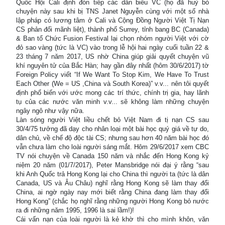
Quốc Hội Cali định đón tiếp các dân biểu VC (họ đã huỷ bỏ
chuyện này sau khi bị TNS Janet Nguyễn cùng với một số nhà
lập pháp có lương tâm ở Cali và Cộng Đồng Người Việt Tị Nạn
CS phản đối mãnh liệt), thành phố Surrey, tỉnh bang BC (Canada)
& Ban tổ Chức Fusion Festival lại chọn nhóm người Việt với cờ
đỏ sao vàng (tức là VC) vào trong lễ hội hai ngày cuối tuần 22 &
23 tháng 7 năm 2017, US nhờ China giúp giải quyết chuyện vũ
khí nguyên tử của Bắc Hàn; hay gần đây nhất (hôm 30/6/2017) tờ
Foreign Policy viết “If We Want To Stop Kim, We Have To Trust
Each Other (We = US ,China và South Korea)” v.v... nên tôi quyết
định phổ biến với ước mong các trí thức, chính trị gia, hay lãnh
tụ của các nước văn minh v.v... sẽ không làm những chuyện
ngây ngô như vậy nữa.
Làn sóng người Việt liều chết bỏ Việt Nam đi tị nạn CS sau
30/4/75 tưởng đã dạy cho nhân loại một bài học quý giá về tự do,
dân chủ, về chế độ độc tài CS; nhưng sau hơn 40 năm bài học đó
vẫn chưa làm cho loài người sáng mắt. Hôm 29/6/2017 xem CBC
TV nói chuyện về Canada 150 năm và nhắc đến Hong Kong kỷ
niệm 20 năm (01/7/2017), Peter Mansbridge nói đại ý rằng “sau
khi Anh Quốc trả Hong Kong lại cho China thì người ta (tức là dân
Canada, US và Âu Châu) nghĩ rằng Hong Kong sẽ làm thay đổi
China, ai ngờ ngày nay mới biết rằng China đang làm thay đổi
Hong Kong” (chắc họ nghĩ rằng những người Hong Kong bỏ nước
ra đi những năm 1995, 1996 là sai lầm!)!
Cái vấn nạn của loài người là kẻ khờ thì cho mình khôn, văn