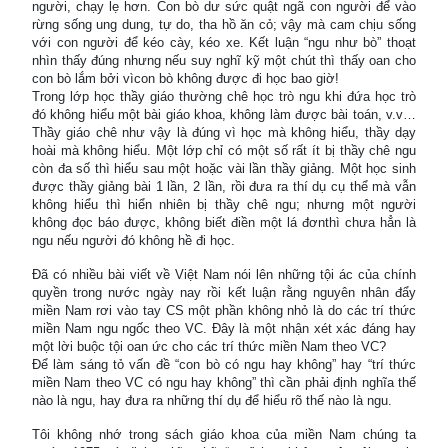
người, chạy lẹ hơn. Con bò dư sức quật ngã con người để vào
rừng sống ung dung, tự do, tha hồ ăn cỏ; vậy mà cam chịu sống
với con người để kéo cày, kéo xe. Kết luận “ngu như bò” thoạt
nhìn thấy đúng nhưng nếu suy nghĩ kỹ một chút thì thấy oan cho
con bò lắm bởi vìcon bò không được đi học bao giờ!
Trong lớp học thầy giáo thường chê học trò ngu khi đứa học trò
đó không hiểu một bài giáo khoa, không làm được bài toán, v.v…
Thầy giáo chê như vậy là đúng vì học mà không hiểu, thầy dạy
hoài mà không hiểu. Một lớp chỉ có một số rất ít bị thầy chê ngu
còn đa số thì hiểu sau một hoặc vài lần thầy giảng. Một học sinh
được thầy giảng bài 1 lần, 2 lần, rồi đưa ra thí dụ cụ thể mà vẫn
không hiểu thì hiển nhiên bị thầy chê ngu; nhưng một người
không đọc báo được, không biết điền một lá đơnthì chưa hẳn là
ngu nếu người đó không hề đi học.
Đã có nhiều bài viết về Việt Nam nói lên những tội ác của chính
quyền trong nước ngày nay rồi kết luận rằng nguyên nhân đẩy
miền Nam rơi vào tay CS một phần không nhỏ là do các trí thức
miền Nam ngu ngốc theo VC. Đây là một nhận xét xác đáng hay
một lời buộc tội oan ức cho các trí thức miền Nam theo VC?
Để làm sáng tỏ vấn đề “con bò có ngu hay không” hay “trí thức
miền Nam theo VC có ngu hay không” thì cần phải định nghĩa thế
nào là ngu, hay đưa ra những thí dụ để hiểu rõ thế nào là ngu.
Tôi không nhớ trong sách giáo khoa của miền Nam chúng ta