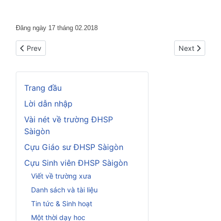
Đăng ngày 17 tháng 02.2018
Previous article: Đi nhận xác Thầy
Next article:
Prev
Next
Trang đầu
Lời dẫn nhập
Vài nét về trường ĐHSP
Sàigòn
Cựu Giáo sư ĐHSP Sàigòn
Cựu Sinh viên ĐHSP Sàigòn
Viết về trường xưa
Danh sách và tài liệu
Tin tức & Sinh hoạt
Một thời dạy hoc