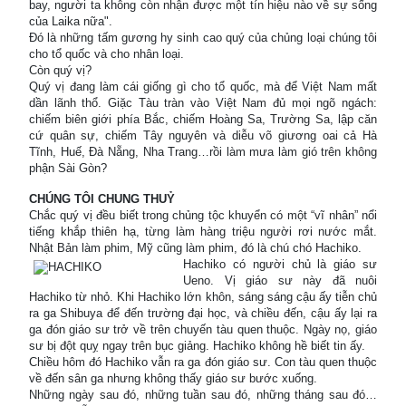
bay, người ta không còn nhận được một tín hiệu nào về sự sống
của Laika nữa".
Đó là những tấm gương hy sinh cao quý của chủng loại chúng tôi
cho tổ quốc và cho nhân loại.
Còn quý vị?
Quý vị đang làm cái giống gì cho tổ quốc, mà để Việt Nam mất
dần lãnh thổ. Giặc Tàu tràn vào Việt Nam đủ mọi ngõ ngách:
chiếm biên giới phía Bắc, chiếm Hoàng Sa, Trường Sa, lập căn
cứ quân sự, chiếm Tây nguyên và diễu võ giương oai cả Hà
Tĩnh, Huế, Đà Nẵng, Nha Trang…rồi làm mưa làm gió trên không
phận Sài Gòn?
CHÚNG TÔI CHUNG THUỶ
Chắc quý vị đều biết trong chủng tộc khuyển có một “vĩ nhân” nổi
tiếng khắp thiên hạ, từng làm hàng triệu người rơi nước mắt.
Nhật Bản làm phim, Mỹ cũng làm phim, đó là chú chó Hachiko.
Hachiko có người chủ là giáo sư
Ueno. Vị giáo sư này đã nuôi
Hachiko từ nhỏ. Khi Hachiko lớn khôn, sáng sáng cậu ấy tiễn chủ
ra ga Shibuya để đến trường đại học, và chiều đến, cậu ấy lại ra
ga đón giáo sư trở về trên chuyến tàu quen thuộc. Ngày nọ, giáo
sư bị đột quỵ ngay trên bục giảng. Hachiko không hề biết tin ấy.
Chiều hôm đó Hachiko vẫn ra ga đón giáo sư. Con tàu quen thuộc
về đến sân ga nhưng không thấy giáo sư bước xuống.
Những ngày sau đó, những tuần sau đó, những tháng sau đó…