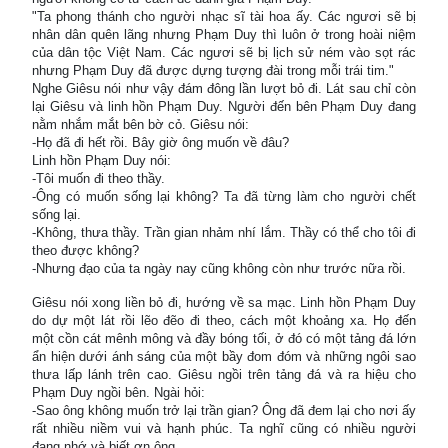
"Ta phong thánh cho người nhạc sĩ tài hoa ấy. Các ngươi sẽ bị
nhân dân quên lãng nhưng Phạm Duy thì luôn ở trong hoài niệm
của dân tộc Việt Nam. Các ngươi sẽ bị lịch sử ném vào sọt rác
nhưng Phạm Duy đã được dựng tượng đài trong mỗi trái tim."
Nghe Giêsu nói như vậy đám đông lần lượt bỏ đi. Lát sau chỉ còn
lại Giêsu và linh hồn Phạm Duy. Người đến bên Phạm Duy đang
nằm nhắm mắt bên bờ cỏ. Giêsu nói:
-Họ đã đi hết rồi. Bây giờ ông muốn về đâu?
Linh hồn Phạm Duy nói:
-Tôi muốn đi theo thầy.
-Ông có muốn sống lại không? Ta đã từng làm cho người chết
sống lại.
-Không, thưa thầy. Trần gian nhảm nhí lắm. Thầy có thể cho tôi đi
theo được không?
-Nhưng đạo của ta ngày nay cũng không còn như trước nữa rồi.
Giêsu nói xong liền bỏ đi, hướng về sa mạc. Linh hồn Phạm Duy
do dự một lát rồi lẽo đẽo đi theo, cách một khoảng xa. Họ đến
một cồn cát mênh mông và đầy bóng tối, ở đó có một tảng đá lớn
ẩn hiện dưới ánh sáng của một bầy đom đóm và những ngôi sao
thưa lấp lánh trên cao. Giêsu ngồi trên tảng đá và ra hiệu cho
Phạm Duy ngồi bên. Ngài hỏi:
-Sao ông không muốn trở lại trần gian? Ông đã đem lại cho nơi ấy
rất nhiều niềm vui và hạnh phúc. Ta nghĩ cũng có nhiều người
đang nhớ và biết ơn ông.