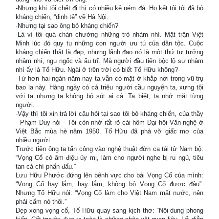
-Nhưng khi tôi chết đi thì có nhiều kẻ ném đá. Họ kết tội tôi đã bỏ
kháng chiến, “dinh tê” về Hà Nội.
-Nhưng tại sao ông bỏ kháng chiến?
-Là vì tôi quá chán chường những trò nhảm nhí. Mặt trận Việt
Minh lúc đó quy tụ những con người ưu tú của dân tộc. Cuộc
kháng chiến thật là đẹp, nhưng lãnh đạo nó là một thứ tư tưởng
nhảm nhí, ngu ngốc và ấu trĩ. Mà người đầu tiên bộc lộ sự nhảm
nhí ấy là Tố Hữu. Ngài ở trên trời có biết Tố Hữu không?
-Từ hơn hai ngàn năm nay ta vẫn có mặt ở khắp nơi trong vũ trụ
bao la này. Hàng ngày có cả triệu người cầu nguyện ta, xưng tội
với ta nhưng ta không bỏ sót ai cả. Ta biết, ta nhớ mặt từng
người.
-Vậy thì tôi xin trả lời câu hỏi tại sao tôi bỏ kháng chiến, của thầy
- Phạm Duy nói - Tôi còn nhớ rất rõ cái hôm Đại hội Văn nghệ ở
Việt Bắc mùa hè năm 1950. Tố Hữu đã phá vỡ giấc mơ của
nhiều người.
Trước tiên ông ta tấn công vào nghệ thuật đờn ca tài tử Nam bộ:
“Vọng Cổ có âm điệu ủy mị, làm cho người nghe bị ru ngủ, tiêu
tan cả chí phấn đấu.”
Lưu Hữu Phước đứng lên bênh vực cho bài Vọng Cổ của mình:
“Vọng Cổ hay lắm, hay lắm, không bỏ Vọng Cổ được đâu”.
Nhưng Tố Hữu nói: “Vọng Cổ làm cho Việt Nam mất nước, nên
phải cấm nó thôi.”
Dẹp xong vọng cổ, Tố Hữu quay sang kịch thơ: “Nội dung phong