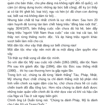
quén cho bản thân, cho phe đảng mà không nghĩ đến tổ quốc), vô
cảm (vì dửng dưng trước những áp bức bất công), đố kỵ (vì thấy
ai có tài thì ghét bỏ, loại trừ), ngu và hèn (vì đã chọn con đường
sai, biết sai mà không dám từ bỏ)…
Nhưng bản chất tệ hại nhất chính là sự nhỏ nhen: Sau hơn 20
năm huynh đệ tương tàn làm chết hàng triệu “đồng bào ruột thịt”,
ngày 30/4/1975, bên thắng cuộc vẫn chưa đủ hả hê, bèn đẩy
hàng triệu “người Việt Nam thua cuộc” vào các trại cải tạo, bỏ
thây nơi rừng thiêng nước độc. Và ép hàng triệu người khác
vượt biển làm mồi cho cá.
Một dân tộc như vậy thật đáng sợ biết chừng nào!
Một dân tộc như vậy nên mới đẻ ra một đảng cầm quyền như
vậy.
Tôi thật sự thất vọng về dân tộc mình.
So với dân tộc Mỹ sau cuộc nội chiến (1861-1865), dân tộc Nam
Phi sau khi giành độc lập (1994), dân tộc Đức sau thống nhất
(1990)… thì họ cao thượng hơn ta gấp ngàn lần.
Trong lịch sử, chúng ta đã từng “đánh thắng” Tàu, Pháp, Nhật,
Mỹ nhưng thực chất chúng ta chỉ đánh thắng một bộ phận nhỏ
lính viễn chinh xa ngàn dặm của họ, chứ chưa chưa hề có cuộc
chiến tranh đối đầu tổng lực. Hơn nữa chúng ta đánh đuổi được
những toán quân viễn chinh đó là nhờ dựa vào vũ khí và hậu cần
của Nga và Tàu ở sát ngay biên giới.
Chính ông Lê Duẩn từng nói: “Chúng ta đánh Pháp, Mỹ là đánh
cho Liên Xô và Trung Quốc.”