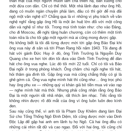
thân mật của một người muốn làm cha thiên hạ, ban xuống cho
một đứa con dân. Chỉ có thế thôi. Một nhà lãnh đạo như ông Hồ,
đang có muôn ngàn chuyện phải làm, đâu có thì giờ để mà đãi
ngộ một văn nghệ sĩ? Chẳng qua là vì những vị phụ trách về văn
nghệ nghĩ rằng gặp ông Hồ là một ân huệ lớn đối với một công
dân và nghệ sĩ như tôi. Trong mọi tính toán như: cho vào Đảng,
cho đi Moscou, đề nghị tặng huân chương, còn có thêm một tính
toán nữa là cho tôi gặp một người mà ai cũng mong được gặp.
Họ không biết là tôi đã từng được mời tới gặp ông Bảo Đại khi
ông vua này đi săn và tới Phan Rang hồi năm 1943. Tôi đang đi
hát với gánh Đức Huy ở đó, ông Tỉnh Trưởng là Nguyễn Duy
Quang cho xe hơi tới đón tôi đưa vào Dinh Tỉnh Trưởng để đàn
hát cho ông vua nghe. Lúc đó tôi mới 22 tuổi. Chỉ có tôi và Bảo
Đại ngồi ở trong phòng khách. Ông chăm chú ngồi nghe tôi hát,
hỏi thăm gia đình tôi. Gặp ông vua mà cũng chẳng thấy có gì là
ghê gớm cả. Ông vua nghe mình hát thì cũng như… ông trọc phú
hay ông phu xe — những quý vị khán giả bỏ tiền mua vé vào rạp
— nghe mình hát mà thôi. Nhưng phải công nhận rằng ông Bảo
Đại là một người rất nhã nhặn, rất thích âm nhạc. Tiếc rằng tôi
không nhìn được rõ đôi mắt của ông vì ông luôn luôn đeo kính
đen.
Sau này cũng thế, vì anh tôi là Phạm Duy Khiêm đang làm Đại
Sứ cho Tổng Thống Ngô Đình Diệm, tôi cũng được mời vào Dinh
Độc Lập để gập hai anh em lãnh tụ họ Ngô. Cả hai ông đều có
những cái nhìn rất dữ và cao ngạo. Đối với hai ông, tôi cũng chỉ