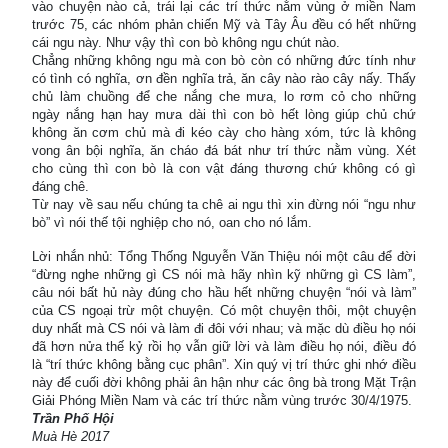
vào chuyện nào cả, trái lại các trí thức nằm vùng ở miền Nam
trước 75, các nhóm phản chiến Mỹ và Tây Âu đều có hết những
cái ngu này. Như vậy thì con bò không ngu chút nào.
Chẳng những không ngu mà con bò còn có những đức tính như
có tình có nghĩa, ơn đền nghĩa trả, ăn cây nào rào cây nấy. Thấy
chủ làm chuồng để che nắng che mưa, lo rơm cỏ cho những
ngày nắng hạn hay mưa dài thì con bò hết lòng giúp chủ chứ
không ăn cơm chủ mà đi kéo cày cho hàng xóm, tức là không
vong ân bội nghĩa, ăn cháo đá bát như trí thức nằm vùng. Xét
cho cùng thì con bò là con vật đáng thương chứ không có gì
đáng chê.
Từ nay về sau nếu chúng ta chê ai ngu thì xin đừng nói “ngu như
bò” vì nói thế tội nghiệp cho nó, oan cho nó lắm.
Lời nhắn nhủ: Tổng Thống Nguyễn Văn Thiệu nói một câu để đời
“đừng nghe những gì CS nói mà hãy nhìn kỹ những gì CS làm”,
câu nói bất hủ này đúng cho hầu hết những chuyện “nói và làm”
của CS ngoại trừ một chuyện. Có một chuyện thôi, một chuyện
duy nhất mà CS nói và làm đi đôi với nhau; và mặc dù điều họ nói
đã hơn nửa thế kỷ rồi họ vẫn giữ lời và làm điều họ nói, điều đó
là “trí thức không bằng cục phân”. Xin quý vị trí thức ghi nhớ điều
này để cuối đời không phải ân hận như các ông bà trong Mặt Trận
Giải Phóng Miền Nam và các trí thức nằm vùng trước 30/4/1975.
Trần Phố Hội
Muà Hè 2017