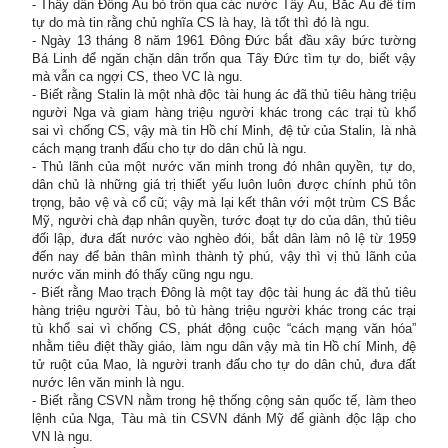
- Thấy dân Đông Âu bỏ trốn qua các nước Tây Âu, Bắc Âu để tìm
tự do mà tin rằng chủ nghĩa CS là hay, là tốt thì đó là ngu.
- Ngày 13 tháng 8 năm 1961 Đông Đức bắt đầu xây bức tường
Bá Linh để ngăn chặn dân trốn qua Tây Đức tìm tự do, biết vậy
mà vẫn ca ngợi CS, theo VC là ngu.
- Biết rằng Stalin là một nhà độc tài hung ác đã thủ tiêu hàng triệu
người Nga và giam hàng triệu người khác trong các trại tù khổ
sai vì chống CS, vậy mà tin Hồ chí Minh, đệ tử của Stalin, là nhà
cách mạng tranh đấu cho tự do dân chủ là ngu.
- Thủ lãnh của một nước văn minh trong đó nhân quyền, tự do,
dân chủ là những giá trị thiết yếu luôn luôn được chính phủ tôn
trọng, bảo vệ và cổ cũ; vậy mà lại kết thân với một trùm CS Bắc
Mỹ, người chà đạp nhân quyền, tước đoạt tự do của dân, thủ tiêu
đối lập, đưa đất nước vào nghèo đói, bắt dân làm nô lệ từ 1959
đến nay để bản thân mình thành tỷ phú, vậy thì vị thủ lãnh của
nước văn minh đó thấy cũng ngu ngu.
- Biết rằng Mao trạch Đông là một tay độc tài hung ác đã thủ tiêu
hàng triệu người Tàu, bỏ tù hàng triệu người khác trong các trại
tù khổ sai vì chống CS, phát động cuộc “cách mạng văn hóa”
nhằm tiêu điệt thầy giáo, làm ngu dân vậy mà tin Hồ chí Minh, đệ
tử ruột của Mao, là người tranh đấu cho tự do dân chủ, đưa đất
nước lên văn minh là ngu.
- Biết rằng CSVN nằm trong hệ thống cộng sản quốc tế, làm theo
lệnh của Nga, Tàu mà tin CSVN đánh Mỹ để giành độc lập cho
VN là ngu.