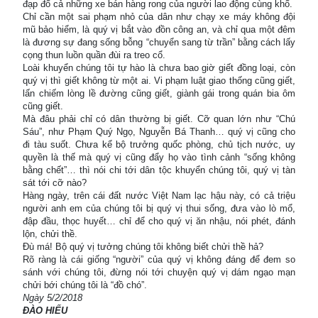
đạp đổ cả những xe bán hàng rong của người lao động cùng khổ.
Chỉ cần một sai phạm nhỏ của dân như chạy xe máy không đội
mũ bảo hiểm, là quý vị bắt vào đồn công an, và chỉ qua một đêm
là đương sự đang sống bỗng “chuyển sang từ trần” bằng cách lấy
cọng thun luồn quần đùi ra treo cổ.
Loài khuyển chúng tôi tự hào là chưa bao giờ giết đồng loại, còn
quý vị thì giết không từ một ai. Vi phạm luật giao thống cũng giết,
lấn chiếm lòng lề đường cũng giết, giành gái trong quán bia ôm
cũng giết.
Mà đâu phải chỉ có dân thường bị giết. Cỡ quan lớn như “Chú
Sáu”, như Phạm Quý Ngọ, Nguyễn Bá Thanh… quý vị cũng cho
đi tàu suốt. Chưa kể bộ trưởng quốc phòng, chủ tịch nước, uy
quyền là thế mà quý vị cũng đẩy họ vào tình cảnh “sống không
bằng chết”… thì nói chi tới dân tộc khuyển chúng tôi, quý vị tàn
sát tới cỡ nào?
Hàng ngày, trên cái đất nước Việt Nam lạc hậu này, có cả triệu
người anh em của chúng tôi bị quý vị thui sống, đưa vào lò mổ,
đập đầu, thọc huyết… chỉ để cho quý vị ăn nhậu, nói phét, đánh
lộn, chửi thề.
Đù má! Bộ quý vị tưởng chúng tôi không biết chửi thề hả?
Rõ ràng là cái giống “người” của quý vị không đáng để đem so
sánh với chúng tôi, đừng nói tới chuyện quý vị dám ngạo mạn
chửi bới chúng tôi là “đồ chó”.
Ngày 5/2/2018
ĐÀO HIẾU