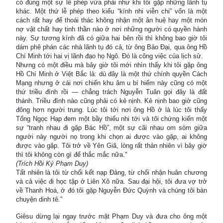
có đúng một sự lễ phép vừa phải như khi tôi gặp những lãnh tụ
khác. Một thứ lễ phép theo kiểu “kính nhi viễn chi” vốn là một
cách rất hay để thoái thác không nhận một ân huệ hay một món
nợ vật chất hay tinh thần nào ở nơi những người có quyền hành
này. Sự tương kính đã có giữa hai bên rồi thì không bao giờ tôi
dám phê phán các nhà lãnh tụ đó cả, từ ông Bảo Đại, qua ông Hồ
Chí Minh tới hai vị lãnh đạo họ Ngô. Đó là công việc của lịch sử.
Nhưng có một điều mà bây giờ tôi mới nhìn thấy khi tôi gặp ông
Hồ Chí Minh ở Việt Bắc là: dù đây là một thứ chính quyền Cách
Mạng nhưng ở cái nơi chiến khu âm u bí hiểm này cũng có một
thứ triều đình rồi — chẳng trách Nguyễn Tuân gọi đây là đất
thánh. Triều đình nào cũng phải có kẻ nịnh. Kẻ nịnh bao giờ cũng
đông hơn người trung. Lúc tôi tới nơi ông Hồ ở là lúc tôi thấy
Tống Ngọc Hạp đem một bầy thiếu nhi tới và tôi chứng kiến một
sự “tranh nhau đi gặp Bác Hồ”, một sự cãi nhau om sòm giữa
người này người nọ trong khi chọn ai được vào gặp, ai không
được vào gặp. Tôi trở về Yên Giã, lòng rất thản nhiên vì bây giờ
thì tôi không còn gì để thắc mắc nữa."
(Trích Hồi Ký Phạm Duy)
Tất nhiên là tôi từ chối kết nạp Đảng, từ chối nhận huân chương
và cả việc đi học tập ở Liên Xô nữa. Sau đại hội, tôi đưa vợ trở
về Thanh Hoá, ở đó tôi gặp Nguyễn Đức Quỳnh và chúng tôi bàn
chuyện dinh tê.”
Giêsu dừng lại ngay trước mặt Phạm Duy và đưa cho ông một