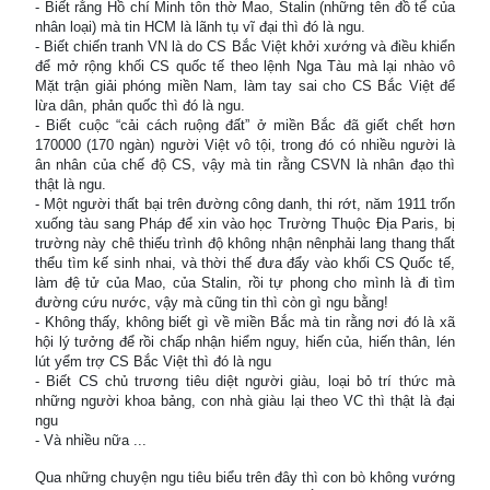
- Biết rằng Hồ chí Minh tôn thờ Mao, Stalin (những tên đồ tể của
nhân loại) mà tin HCM là lãnh tụ vĩ đại thì đó là ngu.
- Biết chiến tranh VN là do CS Bắc Việt khởi xướng và điều khiển
để mở rộng khối CS quốc tế theo lệnh Nga Tàu mà lại nhào vô
Mặt trận giải phóng miền Nam, làm tay sai cho CS Bắc Việt để
lừa dân, phản quốc thì đó là ngu.
- Biết cuộc “cải cách ruộng đất” ở miền Bắc đã giết chết hơn
170000 (170 ngàn) người Việt vô tội, trong đó có nhiều người là
ân nhân của chế độ CS, vậy mà tin rằng CSVN là nhân đạo thì
thật là ngu.
- Một người thất bại trên đường công danh, thi rớt, năm 1911 trốn
xuống tàu sang Pháp để xin vào học Trường Thuộc Địa Paris, bị
trường này chê thiếu trình độ không nhận nênphải lang thang thất
thểu tìm kế sinh nhai, và thời thế đưa đẩy vào khối CS Quốc tế,
làm đệ tử của Mao, của Stalin, rồi tự phong cho mình là đi tìm
đường cứu nước, vậy mà cũng tin thì còn gì ngu bằng!
- Không thấy, không biết gì về miền Bắc mà tin rằng nơi đó là xã
hội lý tưởng để rồi chấp nhận hiểm nguy, hiến của, hiến thân, lén
lút yểm trợ CS Bắc Việt thì đó là ngu
- Biết CS chủ trương tiêu diệt người giàu, loại bỏ trí thức mà
những người khoa bảng, con nhà giàu lại theo VC thì thật là đại
ngu
- Và nhiều nữa ...
Qua những chuyện ngu tiêu biểu trên đây thì con bò không vướng