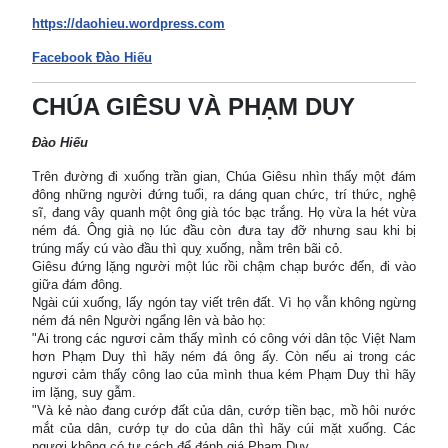
https://daohieu.wordpress.com
Facebook Đào Hiếu
CHÚA GIÊSU VÀ PHẠM DUY
Đào Hiếu
Trên đường đi xuống trần gian, Chúa Giêsu nhìn thấy một đám
đông những người đứng tuổi, ra dáng quan chức, trí thức, nghệ
sĩ, đang vây quanh một ông già tóc bạc trắng. Họ vừa la hét vừa
ném đá. Ông già nọ lúc đầu còn đưa tay đỡ nhưng sau khi bị
trúng mấy cú vào đầu thì quỵ xuống, nằm trên bãi cỏ.
Giêsu đứng lặng người một lúc rồi chậm chạp bước đến, đi vào
giữa đám đông.
Ngài cúi xuống, lấy ngón tay viết trên đất. Vì họ vẫn không ngừng
ném đá nên Người ngẩng lên và bảo họ:
"Ai trong các ngươi cảm thấy mình có công với dân tộc Việt Nam
hơn Phạm Duy thì hãy ném đá ông ấy. Còn nếu ai trong các
ngươi cảm thấy công lao của mình thua kém Phạm Duy thì hãy
im lặng, suy gẫm.
"Và kẻ nào đang cướp đất của dân, cướp tiền bạc, mồ hôi nước
mắt của dân, cướp tự do của dân thì hãy cúi mặt xuống. Các
ngươi không có tư cách để đánh giá Phạm Duy.