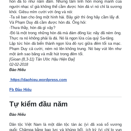
hòn đá to như nắm đấm. Nhưng tấm linh hồn mong manh của
người nhạc sĩ già không thể cầm được hòn đá vì nó chỉ là sương
khói. Giêsu mỉm cười với ông và nói:
-Ta sẽ ban cho ông một hình hài. Bây giờ thì ông hãy cầm lấy đi.
Và Phạm Duy đã cầm được hòn đá. Ông hỏi:
-Thưa thầy, hòn đá gì vậy?
-Đó là một trong những hòn đá mà đám đông lúc nãy đã ném ông.
Thực ra nó không phải là đá. Nó là ngọn lửa của quỷ Sa-tăng.
Lập tức hòn đá biến thành ngọn lửa đỏ rực giữa đêm tối sa mạc.
Phạm Duy cả cười, ném nó lên không trung. Nó bay vút lên như
một ánh sao băng và mất hút trong đêm tối.
[Gioan (8,3-11) Tân Ước Hậu Hiện Đại]
02-02-2018
Đào Hiếu
https://daohieu.wordpress.com
Fb Đào Hiếu
Tự kiểm đầu năm
Đào Hiếu
Dân tộc Việt Nam là một dân tộc tàn ác (vì đã xoá sổ vương
quốc Chămpa bằng bạo lực và khủng bố), ích kỷ (vì chỉ lo vun