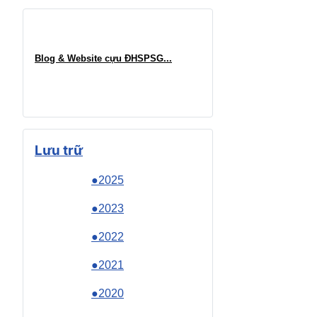
Blog & Website cựu ĐHSPSG..
.
Lưu trữ
●2025
●2023
●2022
●2021
●2020