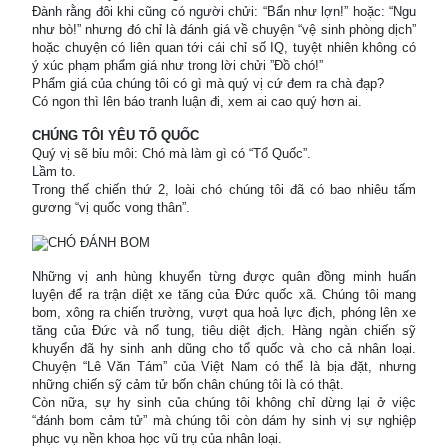
Đành rằng đôi khi cũng có người chửi: “Bẩn như lợn!” hoặc: “Ngu
như bò!” nhưng đó chỉ là đánh giá về chuyện “vệ sinh phòng dịch”
hoặc chuyện có liên quan tới cái chỉ số IQ, tuyệt nhiên không có
ý xúc phạm phẩm giá như trong lời chửi ”Đồ chó!”
Phẩm giá của chúng tôi có gì mà quý vị cứ đem ra chà đạp?
Có ngon thì lên báo tranh luận đi, xem ai cao quý hơn ai.
CHÚNG TÔI YÊU TỔ QUỐC
Quý vị sẽ bỉu môi: Chó mà làm gì có “Tổ Quốc”.
Lầm to.
Trong thế chiến thứ 2, loài chó chúng tôi đã có bao nhiêu tấm
gương “vị quốc vong thân”.
Những vị anh hùng khuyển từng được quân đồng minh huấn
luyện để ra trận diệt xe tăng của Đức quốc xã. Chúng tôi mang
bom, xông ra chiến trường, vượt qua hoả lực địch, phóng lên xe
tăng của Đức và nổ tung, tiêu diệt địch. Hàng ngàn chiến sỹ
khuyển đã hy sinh anh dũng cho tổ quốc và cho cả nhân loại.
Chuyện “Lê Văn Tám” của Việt Nam có thể là bịa đặt, nhưng
những chiến sỹ cảm tử bốn chân chúng tôi là có thật.
Còn nữa, sự hy sinh của chúng tôi không chỉ dừng lại ở việc
“đánh bom cảm tử” mà chúng tôi còn dám hy sinh vị sự nghiệp
phục vụ nền khoa học vũ trụ của nhân loại.