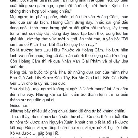
kiến. Cốt truyện đưa ra toàn là những nhân vật quan liêu. Lối diễn
xuất bằng sự ngâm nga, nghe thật là rên rỉ, lướt thướt. Kịch Thơ
không thích hợp với kháng chiến.”
Mọi người im phăng phắc, chăm chú nhìn vào Hoàng Cầm, mục
tiêu của sự đả kích. Hoàng Cầm đứng dậy, nhấc cái ghế đẩu
đang ngồi, trịnh trọng bưng ghế ra đặt giữa hội trường, lấy trong
túi ra một sợi dây dài, dùng dây buộc tập kịch thơ, xong leo lên
ghế đẩu, giơ tập thơ vừa mới bị trói lên thật cao, tuyên bố: “Tôi
xin treo cổ Kịch Thơ. Bắt đầu từ ngày hôm nay.”
Đó là trường hợp Lưu Hữu Phước và Hoàng Cầm. Họ Lưu hiền
lành và nhẫn nhục, ông cố đấm ăn xôi đi theo cộng sản tới cùng.
Còn Hoàng Cầm thì rẽ qua Nhân Văn Giai Phẩm và bị đày đoạ
suốt đời.
Riêng tôi, họ buộc tôi phải khai tử những đứa con của mình như
Bao Giờ Anh Lấy Được Đồn Tây, Bà Mẹ Gio Linh, Bên Cầu Biên
Giới…vì cho là uỷ mị, tiêu cực.
Sau đại hội, mọi người không ai ngờ là “cách mạng” lại lẩm cẩm
đến như vậy. Nhưng khi sự lẩm cẩm trở thành lệnh thì nó biến
thành sự ngu đần quái dị.
Giêsu nói:
-Nhưng bấy nhiêu đó cũng chưa đáng để ông từ bỏ kháng chiến.
-Thưa thầy, đó chỉ mới là cú sốc thứ nhất. Cú sốc thứ hai bắt đầu
từ hôm tôi được anh Nguyễn Xuân Khoát cho biết là tôi sẽ được
kết nạp Đảng, được tặng huân chương, được cử đi học ở Liên
Xô và được … gặp ông Hồ.