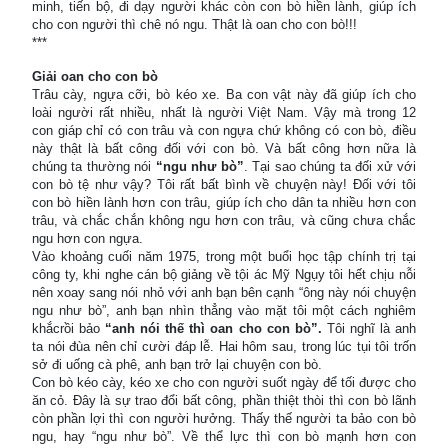
minh, tiến bộ, đi dạy người khác còn con bò hiền lành, giúp ích
cho con người thì chê nó ngu. Thật là oan cho con bò!!!
***
Giải oan cho con bò
Trâu cày, ngựa cỡi, bò kéo xe. Ba con vật này đã giúp ích cho
loài người rất nhiều, nhất là người Việt Nam. Vậy mà trong 12
con giáp chỉ có con trâu và con ngựa chứ không có con bò, điều
này thật là bất công đối với con bò. Và bất công hơn nữa là
chúng ta thường nói
“ngu như bò”
. Tại sao chúng ta đối xử với
con bò tệ như vậy? Tôi rất bất bình về chuyện này! Đối với tôi
con bò hiền lành hơn con trâu, giúp ích cho dân ta nhiều hơn con
trâu, và chắc chắn không ngu hơn con trâu, và cũng chưa chắc
ngu hơn con ngựa.
Vào khoảng cuối năm 1975, trong một buổi học tập chính trị tại
công ty, khi nghe cán bộ giảng về tội ác Mỹ Ngụy tôi hết chịu nỗi
nên xoay sang nói nhỏ với anh bạn bên cạnh “ông này nói chuyện
ngu như bò”, anh bạn nhìn thẳng vào mặt tôi một cách nghiêm
khắcrồi bảo
“anh nói thế thì oan cho con bò”.
Tôi nghĩ là anh
ta nói đùa nên chỉ cười đáp lễ. Hai hôm sau, trong lúc tụi tôi trốn
sở đi uống cà phê, anh bạn trở lại chuyện con bò.
Con bò kéo cày, kéo xe cho con người suốt ngày để tối được cho
ăn cỏ. Đây là sự trao đổi bất công, phần thiệt thòi thì con bò lãnh
còn phần lợi thì con người hưởng. Thấy thế người ta bảo con bò
ngu, hay “ngu như bò”. Về thể lực thì con bò mạnh hơn con