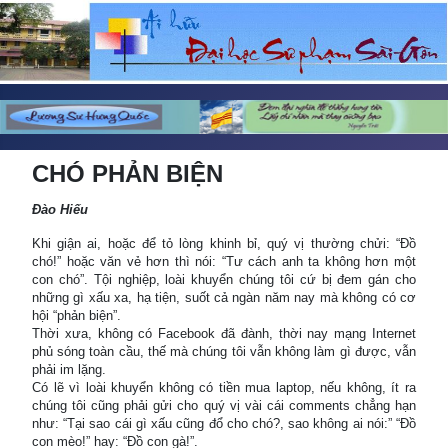
CHÓ PHẢN BIỆN
Đào Hiếu
Khi giận ai, hoặc để tỏ lòng khinh bỉ, quý vị thường chửi: “Đồ
chó!” hoặc văn vẻ hơn thì nói: “Tư cách anh ta không hơn một
con chó”. Tội nghiệp, loài khuyển chúng tôi cứ bị đem gán cho
những gì xấu xa, hạ tiện, suốt cả ngàn năm nay mà không có cơ
hội “phản biện”.
Thời xưa, không có Facebook đã đành, thời nay mạng Internet
phủ sóng toàn cầu, thế mà chúng tôi vẫn không làm gì được, vẫn
phải im lặng.
Có lẽ vì loài khuyển không có tiền mua laptop, nếu không, ít ra
chúng tôi cũng phải gửi cho quý vị vài cái comments chẳng hạn
như: “Tại sao cái gì xấu cũng đổ cho chó?, sao không ai nói:” “Đồ
con mèo!” hay: “Đồ con gà!”.