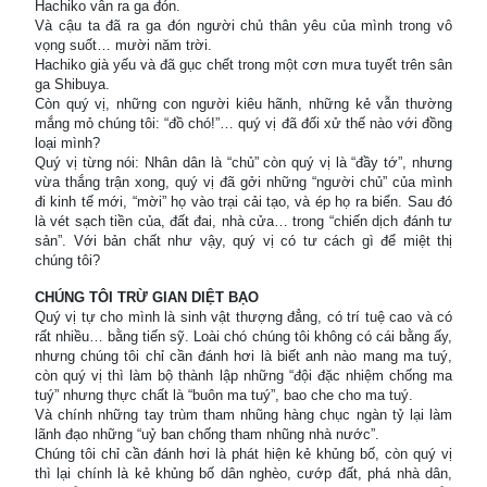
Hachiko vẫn ra ga đón.
Và cậu ta đã ra ga đón người chủ thân yêu của mình trong vô
vọng suốt… mười năm trời.
Hachiko già yếu và đã gục chết trong một cơn mưa tuyết trên sân
ga Shibuya.
Còn quý vị, những con người kiêu hãnh, những kẻ vẫn thường
mắng mỏ chúng tôi: “đồ chó!”… quý vị đã đối xử thế nào với đồng
loại mình?
Quý vị từng nói: Nhân dân là “chủ” còn quý vị là “đầy tớ”, nhưng
vừa thắng trận xong, quý vị đã gởi những “người chủ” của mình
đi kinh tế mới, “mời” họ vào trại cải tạo, và ép họ ra biển. Sau đó
là vét sạch tiền của, đất đai, nhà cửa… trong “chiến dịch đánh tư
sản”. Với bản chất như vậy, quý vị có tư cách gì để miệt thị
chúng tôi?
CHÚNG TÔI TRỪ GIAN DIỆT BẠO
Quý vị tự cho mình là sinh vật thượng đẳng, có trí tuệ cao và có
rất nhiều… bằng tiến sỹ. Loài chó chúng tôi không có cái bằng ấy,
nhưng chúng tôi chỉ cần đánh hơi là biết anh nào mang ma tuý,
còn quý vị thì làm bộ thành lập những “đội đặc nhiệm chống ma
tuý” nhưng thực chất là “buôn ma tuý”, bao che cho ma tuý.
Và chính những tay trùm tham nhũng hàng chục ngàn tỷ lại làm
lãnh đạo những “uỷ ban chống tham nhũng nhà nước”.
Chúng tôi chỉ cần đánh hơi là phát hiện kẻ khủng bố, còn quý vị
thì lại chính là kẻ khủng bố dân nghèo, cướp đất, phá nhà dân,