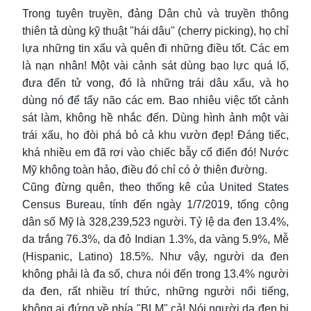
Trong tuyên truyền, đảng Dân chủ và truyền thông
thiên tả dùng kỹ thuật "hái dâu" (cherry picking), họ chỉ
lựa những tin xấu và quên đi những điều tốt. Các em
là nạn nhân! Một vài cảnh sát dùng bạo lực quá lố,
đưa đến tử vong, đó là những trái dâu xấu, và họ
dùng nó để tẩy não các em. Bao nhiêu việc tốt cảnh
sát làm, không hề nhắc đến. Dùng hình ảnh một vài
trái xấu, họ đòi phá bỏ cả khu vườn đẹp! Đáng tiếc,
khá nhiều em đã rơi vào chiếc bẫy cổ điển đó! Nước
Mỹ không toàn hảo, điều đó chỉ có ở thiên đường.
Cũng đừng quên, theo thống kê của United States
Census Bureau, tính đến ngày 1/7/2019, tổng cộng
dân số Mỹ là 328,239,523 người. Tỷ lệ da đen 13.4%,
da trắng 76.3%, da đỏ Indian 1.3%, da vàng 5.9%, Mễ
(Hispanic, Latino) 18.5%. Như vậy, người da đen
không phải là đa số, chưa nói đến trong 13.4% người
da đen, rất nhiều trí thức, những người nổi tiếng,
không ai đứng về phía "BLM" cả! Nói người da đen bị