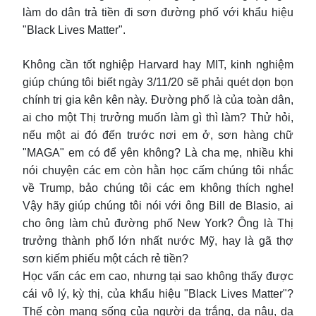
làm do dân trả tiền đi sơn đường phố với khẩu hiệu
"Black Lives Matter".
Không cần tốt nghiệp Harvard hay MIT, kinh nghiệm
giúp chúng tôi biết ngày 3/11/20 sẽ phải quét dọn bọn
chính trị gia kên kên này. Đường phố là của toàn dân,
ai cho một Thị trưởng muốn làm gì thì làm? Thử hỏi,
nếu một ai đó đến trước nơi em ở, sơn hàng chữ
"MAGA" em có để yên không? Là cha mẹ, nhiều khi
nói chuyện các em còn hằn học cấm chúng tôi nhắc
về Trump, bảo chúng tôi các em không thích nghe!
Vậy hãy giúp chúng tôi nói với ông Bill de Blasio, ai
cho ông làm chủ đường phố New York? Ông là Thị
trưởng thành phố lớn nhất nước Mỹ, hay là gã thợ
sơn kiếm phiếu một cách rẻ tiền?
Học vấn các em cao, nhưng tại sao không thấy được
cái vô lý, kỳ thị, của khẩu hiệu "Black Lives Matter"?
Thế còn mạng sống của người da trắng, da nâu, da