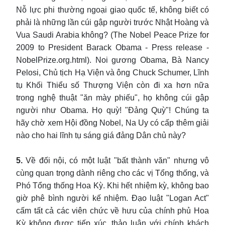
Nỗ lực phi thường ngoại giao quốc tế, không biết có
phải là những lần cúi gập người trước Nhật Hoàng và
Vua Saudi Arabia không? (The Nobel Peace Prize for
2009 to President Barack Obama - Press release -
NobelPrize.org.html). Noi gương Obama, Bà Nancy
Pelosi, Chủ tịch Hạ Viện và ông Chuck Schumer, Lĩnh
tụ Khối Thiểu số Thượng Viện còn đi xa hơn nữa
trong nghệ thuật "ăn mày phiếu", họ không cúi gập
người như Obama. Họ quỳ! "Đảng Quỳ"! Chúng ta
hãy chờ xem Hội đồng Nobel, Na Uy có cấp thêm giải
nào cho hai lĩnh tụ sáng giá đảng Dân chủ này?
5.
Về đối nội, có một luật "bất thành văn" nhưng vô
cùng quan trọng dành riêng cho các vị Tổng thống, và
Phó Tổng thống Hoa Kỳ. Khi hết nhiệm kỳ, không bao
giờ phê bình người kế nhiệm. Đạo luật "Logan Act"
cấm tất cả các viên chức về hưu của chính phủ Hoa
Kỳ không được tiếp xúc, thảo luận với chính khách