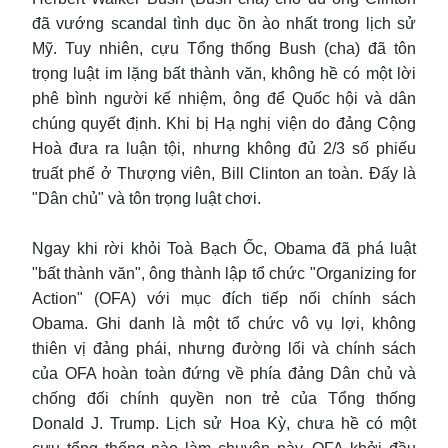
đã vướng scandal tình dục ồn ào nhất trong lịch sử
Mỹ. Tuy nhiên, cựu Tổng thống Bush (cha) đã tôn
trọng luật im lặng bất thành văn, không hề có một lời
phê bình người kế nhiệm, ông để Quốc hội và dân
chúng quyết định. Khi bị Hạ nghị viện do đảng Cộng
Hoà đưa ra luận tội, nhưng không đủ 2/3 số phiếu
truất phế ở Thượng viên, Bill Clinton an toàn. Đấy là
"Dân chủ" và tôn trọng luật chơi.
Ngay khi rời khỏi Toà Bạch Ốc, Obama đã phá luật
"bất thành văn", ông thành lập tổ chức "Organizing for
Action" (OFA) với mục đích tiếp nối chính sách
Obama. Ghi danh là một tổ chức vô vụ lợi, không
thiên vị đảng phái, nhưng đường lối và chính sách
của OFA hoàn toàn đứng về phía đảng Dân chủ và
chống đối chính quyền non trẻ của Tổng thống
Donald J. Trump. Lịch sử Hoa Kỳ, chưa hề có một