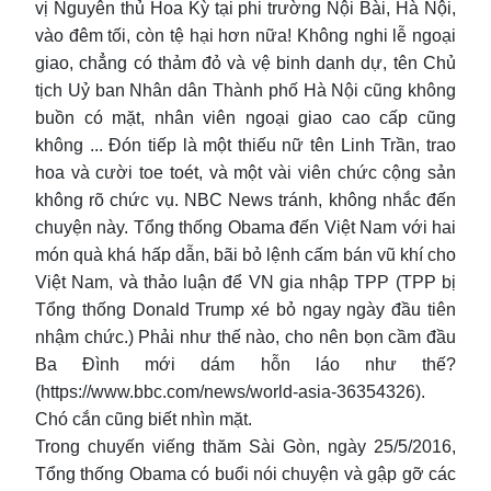
vị Nguyên thủ Hoa Kỳ tại phi trường Nội Bài, Hà Nội,
vào đêm tối, còn tệ hại hơn nữa! Không nghi lễ ngoại
giao, chẳng có thảm đỏ và vệ binh danh dự, tên Chủ
tịch Uỷ ban Nhân dân Thành phố Hà Nội cũng không
buồn có mặt, nhân viên ngoại giao cao cấp cũng
không ... Đón tiếp là một thiếu nữ tên Linh Trần, trao
hoa và cười toe toét, và một vài viên chức cộng sản
không rõ chức vụ. NBC News tránh, không nhắc đến
chuyện này. Tổng thống Obama đến Việt Nam với hai
món quà khá hấp dẫn, bãi bỏ lệnh cấm bán vũ khí cho
Việt Nam, và thảo luận để VN gia nhập TPP (TPP bị
Tổng thống Donald Trump xé bỏ ngay ngày đầu tiên
nhậm chức.) Phải như thế nào, cho nên bọn cầm đầu
Ba Đình mới dám hỗn láo như thế?
(https://www.bbc.com/news/world-asia-36354326).
Chó cắn cũng biết nhìn mặt.
Trong chuyến viếng thăm Sài Gòn, ngày 25/5/2016,
Tổng thống Obama có buổi nói chuyện và gập gỡ các