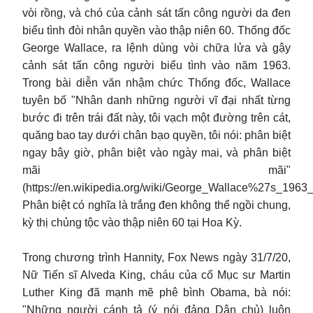
vòi rồng, và chó của cảnh sát tấn công người da đen
biểu tình đòi nhân quyền vào thập niên 60. Thống đốc
George Wallace, ra lệnh dùng vòi chữa lửa và gậy
cảnh sát tấn công người biểu tình vào năm 1963.
Trong bài diễn văn nhậm chức Thống đốc, Wallace
tuyên bố "Nhân danh những người vĩ đại nhất từng
bước đi trên trái đất này, tôi vạch một đường trên cát,
quăng bao tay dưới chân bạo quyền, tôi nói: phân biệt
ngay bây giờ, phân biệt vào ngày mai, và phân biệt
mãi mãi"
(https://en.wikipedia.org/wiki/George_Wallace%27s_1963
Phân biệt có nghĩa là trắng đen không thể ngồi chung,
kỳ thị chủng tộc vào thập niên 60 tại Hoa Kỳ.
Trong chương trình Hannity, Fox News ngày 31/7/20,
Nữ Tiến sĩ Alveda King, cháu của cố Mục sư Martin
Luther King đã mạnh mẽ phê bình Obama, bà nói:
"Những người cánh tả (ý nói đảng Dân chủ) luôn