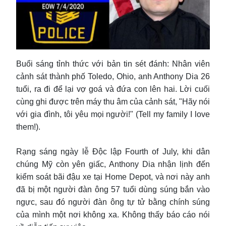
Buổi sáng tỉnh thức với bản tin sét đánh: Nhân viên
cảnh sát thành phố Toledo, Ohio, anh Anthony Dia 26
tuổi, ra đi để lại vợ goá và đứa con lên hai. Lời cuối
cùng ghi được trên máy thu âm của cảnh sát, "Hãy nói
với gia đình, tôi yêu mọi người!" (Tell my family I love
them!).
Rạng sáng ngày lễ Độc lập Fourth of July, khi dân
chúng Mỹ còn yên giấc, Anthony Dia nhận lịnh đến
kiểm soát bãi đậu xe tại Home Depot, và nơi này anh
đã bị một người đàn ông 57 tuổi dùng súng bắn vào
ngực, sau đó người đàn ông tự tử bằng chính súng
của mình một nơi không xa. Không thấy báo cáo nói