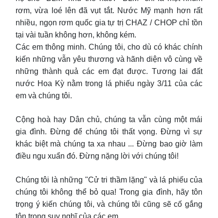
rơm, vừa loé lên đã vụt tắt. Nước Mỹ mạnh hơn rất
nhiều, ngọn rơm quốc gia tự trị CHAZ / CHOP chỉ tồn
tại vài tuần không hơn, không kém.
Các em thông minh. Chúng tôi, cho dù có khác chính
kiến những vẫn yêu thương và hãnh diện vô cùng về
những thành quả các em đạt được. Tương lai đất
nước Hoa Kỳ nằm trong lá phiếu ngày 3/11 của các
em và chúng tôi.
Cộng hoà hay Dân chủ, chúng ta vẫn cùng một mái
gia đình. Đừng để chúng tôi thất vọng. Đừng vì sự
khác biệt mà chúng ta xa nhau ... Đừng bao giờ làm
điều ngu xuẩn đó. Đừng nặng lời với chúng tôi!
Chúng tôi là những "Cử tri thầm lặng" và lá phiếu của
chúng tôi không thể bỏ qua! Trong gia đình, hãy tôn
trọng ý kiến chúng tôi, và chúng tôi cũng sẽ cố gắng
tôn trọng suy nghĩ của các em.