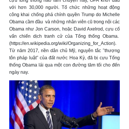
cựu tổng thống nào làm chuyện này, OFA khởi đầu
với hơn 30,000 người. Tổ chức những hoạt động
công khai chống phá chính quyền Trump do Michelle
Obama cầm đầu và những nhân viên cũ trong nội các
Obama như Jon Carson, hoặc David Axelrod, cựu cố
vấn chiến dịch tranh cử của Tổng thống Obama.
(https://en.wikipedia.org/wiki/Organizing_for_Action).
Từ năm 2017, nền dân chủ Mỹ, nguyên tắc "thượng
tôn pháp luật" của đất nước Hoa Kỳ, đã bị cựu Tổng
thống Obama lái qua một con đường tăm tối cho đến
ngày nay.