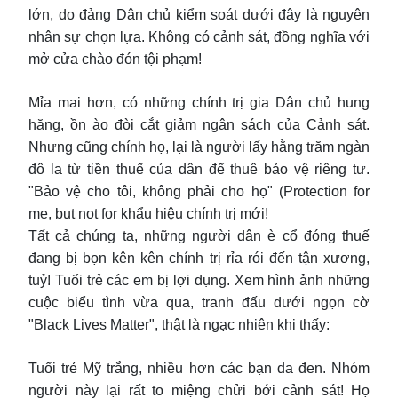
lớn, do đảng Dân chủ kiểm soát dưới đây là nguyên
nhân sự chọn lựa. Không có cảnh sát, đồng nghĩa với
mở cửa chào đón tội phạm!
Mỉa mai hơn, có những chính trị gia Dân chủ hung
hăng, ồn ào đòi cắt giảm ngân sách của Cảnh sát.
Nhưng cũng chính họ, lại là người lấy hằng trăm ngàn
đô la từ tiền thuế của dân để thuê bảo vệ riêng tư.
"Bảo vệ cho tôi, không phải cho họ" (Protection for
me, but not for khẩu hiệu chính trị mới!
Tất cả chúng ta, những người dân è cổ đóng thuế
đang bị bọn kên kên chính trị rỉa rói đến tận xương,
tuỷ! Tuổi trẻ các em bị lợi dụng. Xem hình ảnh những
cuộc biểu tình vừa qua, tranh đấu dưới ngọn cờ
"Black Lives Matter", thật là ngạc nhiên khi thấy:
Tuổi trẻ Mỹ trắng, nhiều hơn các bạn da đen. Nhóm
người này lại rất to miệng chửi bới cảnh sát! Họ