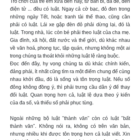
Trò chơi của trẻ em xưa đến nay, từ bắn bi, đá dế, đến
điện tử ... đều có luật. Ngay cả cờ bạc, đỏ đen trong
những ngày Tết, hoặc tranh tài thể thao, cũng cần
phải có luật. Lái xe gập đèn đỏ phải dừng lại, đó là
luật. Trong nhà, lúc còn bé phải theo luật của cha mẹ.
Gia đình, xã hội, đất nước và thế giới, dù khác nhau
về văn hoá, phong tục, tập quán, nhưng không một ai
trong chúng ta thoát khỏi những luật lệ ràng buộc.
Đọc đến đây, hy vọng chúng ta dù khác chính kiến,
đảng phái, ít nhất cũng tìm ra một điểm chung để cùng
nhau khởi đầu, đó là sống và tôn trọng luật. Nếu số
đông không đồng ý, thì phải trưng cầu dân ý để thay
đổi luật. Quan trọng hơn cả, luật lệ dựa theo ý kiến
của đa số, và thiểu số phải phục tùng.
Ngoài những bộ luật "thành văn" còn có luật "bất
thành văn". Không nói ra, không có trên văn bản,
nhưng nhiều khi được tôn trọng hơn cả luật viết. Xin