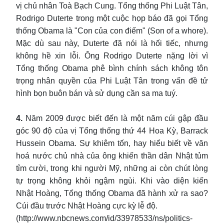
vị chủ nhân Toà Bạch Cung. Tổng thống Phi Luật Tân,
Rodrigo Duterte trong một cuộc họp báo đã gọi Tổng
thống Obama là "Con của con điếm" (Son of a whore).
Mặc dù sau này, Duterte đã nói là hối tiếc, nhưng
không hề xin lỗi. Ông Rodrigo Duterte nặng lời vì
Tổng thống Obama phê bình chính sách không tôn
trọng nhân quyền của Phi Luật Tân trong vấn đề tử
hình bọn buôn bán và sử dụng cần sa ma tuý.
4.
Năm 2009 được biết đến là một năm cúi gập đầu
góc 90 độ của vị Tổng thống thứ 44 Hoa Kỳ, Barrack
Hussein Obama. Sự khiêm tốn, hay hiểu biết về văn
hoá nước chủ nhà của ông khiến thần dân Nhật tủm
tỉm cười, trong khi người Mỹ, những ai còn chút lòng
tự trọng không khỏi ngậm ngùi. Khi vào diện kiến
Nhật Hoàng, Tổng thống Obama đã hành xử ra sao?
Cúi đầu trước Nhật Hoàng cực kỳ lễ độ.
(http://www.nbcnews.com/id/33978533/ns/politics-