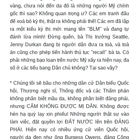
vàng, chưa nói đến da đỏ là những người Mỹ chính
gốc thì sao? Không quan trọng ư? Các em tranh đấu
để xoá bỏ kỳ thị, thật ra không phải thế! Các em đã lập
ra một kiểu kỳ thị mới mang tên "BLM" và đang tự
đánh lừa mình! Đừng quên, bà Thị trưởng Seattle,
Jenny Durkan đang bị người dân đưa ra toà, và toà
án cũng cho phép tiến hành thủ tục "recall" bà ta. Có
phải những bạo loạn trên nước Mỹ xẩy ra hiện nay, đa
số ở các tiểu bang Dân chủ không? Tại sao vậy?
* Chúng tôi sẽ bầu cho những dân cử Dân biểu Quốc
hội, Thượng nghị sĩ, Thống đốc và các Thẩm phán
không phân biệt mầu da, không phân biệt đảng phái,
nhưng CẤM KHÔNG ĐƯỢC MỊ DÂN. Không được
hèn hạ quỳ lạy xin phiếu! Những người thật sự vào
làm việc, đặt quyền lợi ĐẤT NƯỚC lên trên ĐẢNG
PHÁI. Hiện nay có nhiều ứng cử viên Quốc hội,
người da đen như ông Burgess Owens, đảng Cộng