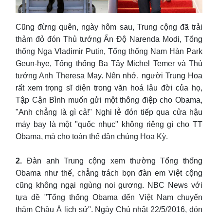
Cũng đừng quên, ngày hôm sau, Trung cộng đã trải
thảm đỏ đón Thủ tướng Ấn Độ Narenda Modi, Tổng
thống Nga Vladimir Putin, Tổng thống Nam Hàn Park
Geun-hye, Tổng thống Ba Tây Michel Temer và Thủ
tướng Anh Theresa May. Nên nhớ, người Trung Hoa
rất xem trọng sĩ diện trong văn hoá lâu đời của họ,
Tập Cận Bình muốn gửi một thông điệp cho Obama,
"Anh chẳng là gì cả!" Nghi lễ đón tiếp qua cửa hậu
máy bay là một "quốc nhục" không riêng gì cho TT
Obama, mà cho toàn thể dân chúng Hoa Kỳ.
2.
Đàn anh Trung cộng xem thường Tổng thống
Obama như thế, chẳng trách bọn đàn em Việt cộng
cũng không ngại ngùng noi gương. NBC News với
tựa đề "Tổng thống Obama đến Việt Nam chuyến
thăm Châu Á lịch sử". Ngày Chủ nhật 22/5/2016, đón