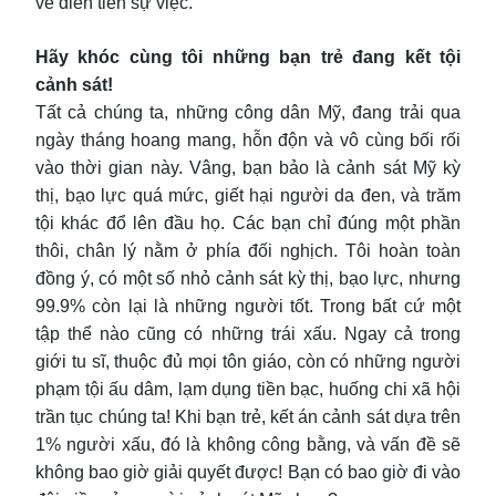
về diễn tiến sự việc.
Hãy khóc cùng tôi những bạn trẻ đang kết tội
cảnh sát!
Tất cả chúng ta, những công dân Mỹ, đang trải qua
ngày tháng hoang mang, hỗn độn và vô cùng bối rối
vào thời gian này. Vâng, bạn bảo là cảnh sát Mỹ kỳ
thị, bạo lực quá mức, giết hại người da đen, và trăm
tội khác đổ lên đầu họ. Các bạn chỉ đúng một phần
thôi, chân lý nằm ở phía đối nghịch. Tôi hoàn toàn
đồng ý, có một số nhỏ cảnh sát kỳ thị, bạo lực, nhưng
99.9% còn lại là những người tốt. Trong bất cứ một
tập thể nào cũng có những trái xấu. Ngay cả trong
giới tu sĩ, thuộc đủ mọi tôn giáo, còn có những người
phạm tội ấu dâm, lạm dụng tiền bạc, huống chi xã hội
trần tục chúng ta! Khi bạn trẻ, kết án cảnh sát dựa trên
1% người xấu, đó là không công bằng, và vấn đề sẽ
không bao giờ giải quyết được! Bạn có bao giờ đi vào