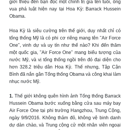
giới thiệu đến bạn đọc một chính trị gia tên tuổi, ông
vua phá luật hiện nay tại Hoa Kỳ: Barrack Hussein
Obama.
Hoa Kỳ là siêu cường trên thế giới, duy nhất chỉ có
tổng thống Mỹ là có phi cơ riêng mang tên "Air Force
One", vinh dự và uy tín như thế nào? Khi đến thăm
một quốc gia, "Air Force One" mang biểu tượng của
nước Mỹ, và vị tổng thống ngồi trên đó đại diện cho
hơn 328.2 triệu dân Hoa Kỳ. Thế nhưng, Tập Cận
Bình đã nắn gân Tổng thống Obama và công khai làm
nhục nước Mỹ.
1.
Thế giới không quên hình ảnh Tổng thống Barrack
Hussein Obama bước xuống bằng cửa sau máy bay
Air Force One tại phi trường Hangzhou, Trung Cộng,
ngày 9/9/2016. Không thảm đỏ, không vệ binh danh
dự dàn chào, và Trung cộng cử một nhân viên ngoại