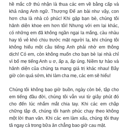
hề mắc cỡ thú nhận là thua các em về bằng cấp và
khả năng Anh ngữ. Thượng Đế an bài như vậy, con
hơn cha là nhà có phúc! Khi gặp bạn bè, chúng tôi
hãnh diện khoe em hơn tôi! Nhưng với em lại khác,
có những em đã không ngần ngại la mắng, càu nhàu
hay tỏ vẻ khó chịu trước mặt người lạ, khi chúng tôi
không hiểu một câu tiếng Anh phải nhờ em thông
dịch! Có em, còn không muốn cho bạn bè lại nhà chỉ
vì bố mẹ tiếng Anh u ơ, ấp a, ấp úng. Niềm tự hào và
hãnh diện của chúng ta mang giá trị khác nhau! Bây
giờ còn quá sớm, khi làm cha mẹ, các em sẽ hiểu!
Chúng tôi không bao giờ buồn, ngày còn bé, tập cho
em tiếng đầu đời, chúng tôi vẫn vui từ giây phút đó
cho đến lúc nhắm mắt chia tay. Khi các em chập
chững tập đi, chúng tôi hạnh phúc chạy theo không
một lời than vãn. Khi các em làm xấu, chúng tôi thay
tã ngay cả trong bữa ăn chẳng bao giờ cau mặt.