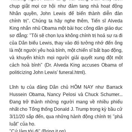
chụp giật mọi cơ hội như đám tang nhà hoạt động
Nhân quyền, John Lewis để biến thành diễn đàn
chính trị". Chúng ta hãy nghe thêm, Tiến sĩ Alveda
King nhắn nhủ Obama một bài học công dân giáo dục
sơ đẳng: "Tôi sẽ chọn lựa không chính trị hoá sự ra đi
của Dân biểu Lewis, thay vào đó tưởng nhớ đến ông
là một người yêu hoà bình, một chiến sĩ bất bạo động,
và khuyến khích mọi người giải quyết xung đột một
cách hoà bình" (Dr. Alveda King accuses Obama of
politicizing John Lewis' funeral.html).
Lĩnh tụ của đảng Dân chủ HÔM NAY như Barrack
Hussein Obama, Nancy Pelosi và Chuck Schumer...
Đang trở thành những người mang về nhiều phiếu
nhất cho Tổng thống Donald J. Trump trong kỳ bầu cử
3/11/20 sắp đến, qua những hành động chính trị "phá
luật" của họ.
"Cứ làm tới đi" (Bring it on).