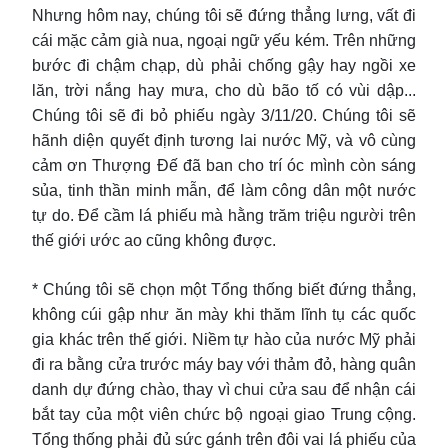
Nhưng hôm nay, chúng tôi sẽ đứng thẳng lưng, vất đi
cái mặc cảm già nua, ngoại ngữ yếu kém. Trên những
bước đi chậm chạp, dù phải chống gậy hay ngồi xe
lăn, trời nắng hay mưa, cho dù bão tố có vùi dập...
Chúng tôi sẽ đi bỏ phiếu ngày 3/11/20. Chúng tôi sẽ
hãnh diện quyết định tương lai nước Mỹ, và vô cùng
cảm ơn Thượng Đế đã ban cho trí óc mình còn sáng
sủa, tinh thần minh mẫn, để làm công dân một nước
tự do. Để cầm lá phiếu mà hằng trăm triệu người trên
thế giới ước ao cũng không được.
* Chúng tôi sẽ chọn một Tổng thống biết đứng thẳng,
không cúi gập như ăn mày khi thăm lĩnh tụ các quốc
gia khác trên thế giới. Niềm tự hào của nước Mỹ phải
đi ra bằng cửa trước máy bay với thảm đỏ, hàng quân
danh dự đứng chào, thay vì chui cửa sau để nhận cái
bắt tay của một viên chức bộ ngoại giao Trung cộng.
Tổng thống phải đủ sức gánh trên đôi vai lá phiếu của