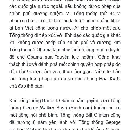
các quốc gia nước ngoài, nếu không được phép của
chính phủ đương nhiệm. Vị Tổng thống thứ 44 vi
phạm cả hai. "Luật là tao, tao là luật" nghe chẳng khác
gì bọn Việt cộng trong nước! Ai cho phép một cựu
Tổng thống đi tiếp xúc với lĩnh đạo các quốc gia khác
khi không được phép của chính phủ và đương kim
Tổng thống? Obama làm như thế đó, ông muốn duy trì
đế chế Obama qua "quyền lực ngầm". Công khai
thách thức và đánh phá một chính quyền hợp pháp do
dân bầu! Được làm vua, thua làm giặc! Niềm tự hào
tôn trọng luật pháp của đa số dân chúng Hoa Kỳ bị
chà đạp thô bạo.
Khi Tổng thống Barrack Obama nắm quyền, cựu Tổng
thống George Walker Bush (Bush con) không hề có
một tiếng nói phê bình. Tổng thống Bill Clinton cũng
đã hưởng 8 năm yên lành với Tổng thống George
Herbert Walker Bush (Bush cha) cho dù ông Clinton