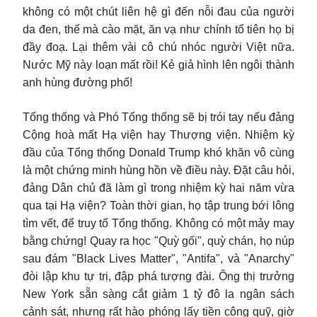
không có một chút liên hệ gì đến nỗi đau của người
da đen, thế mà cào mặt, ăn vạ như chính tổ tiên họ bị
đầy đoạ. Lại thêm vài cô chú nhóc người Việt nữa.
Nước Mỹ này loạn mất rồi! Kẻ giả hình lên ngôi thành
anh hùng đường phố!
Tổng thống và Phó Tổng thống sẽ bị trói tay nếu đảng
Cộng hoà mất Hạ viện hay Thượng viện. Nhiệm kỳ
đầu của Tổng thống Donald Trump khó khăn vô cùng
là một chứng minh hùng hồn về điều này. Đặt câu hỏi,
đảng Dân chủ đã làm gì trong nhiệm kỳ hai năm vừa
qua tại Hạ viện? Toàn thời gian, họ tập trung bới lông
tìm vết, để truy tố Tổng thống. Không có một mảy may
bằng chứng! Quay ra học "Quỳ gối", quỳ chán, họ núp
sau đám "Black Lives Matter", "Antifa", và "Anarchy"
đòi lập khu tự trị, đập phá tượng đài. Ông thị trưởng
New York sẵn sàng cắt giảm 1 tỷ đô la ngân sách
cảnh sát, nhưng rất hào phóng lấy tiền công quỹ, giờ