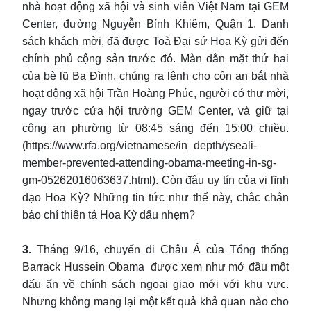
nhà hoạt động xã hội và sinh viên Việt Nam tại GEM
Center, đường Nguyễn Bỉnh Khiêm, Quận 1. Danh
sách khách mời, đã được Toà Đại sứ Hoa Kỳ gửi đến
chính phủ cộng sản trước đó. Màn dằn mặt thứ hai
của bè lũ Ba Đình, chúng ra lệnh cho côn an bắt nhà
hoạt động xã hội Trần Hoàng Phúc, người có thư mời,
ngay trước cửa hội trường GEM Center, và giữ tại
công an phường từ 08:45 sáng đến 15:00 chiều.
(https://www.rfa.org/vietnamese/in_depth/yseali-
member-prevented-attending-obama-meeting-in-sg-
gm-05262016063637.html). Còn đâu uy tín của vị lĩnh
đạo Hoa Kỳ? Những tin tức như thế này, chắc chắn
báo chí thiên tả Hoa Kỳ dấu nhẹm?
3.
Tháng 9/16, chuyến đi Châu Á của Tổng thống
Barrack Hussein Obama được xem như mở đầu một
dấu ấn về chính sách ngoại giao mới với khu vực.
Nhưng không mang lại một kết quả khả quan nào cho