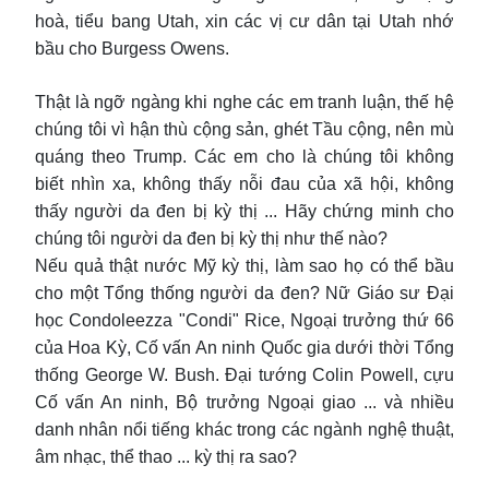
hoà, tiểu bang Utah, xin các vị cư dân tại Utah nhớ
bầu cho Burgess Owens.
Thật là ngỡ ngàng khi nghe các em tranh luận, thế hệ
chúng tôi vì hận thù cộng sản, ghét Tầu cộng, nên mù
quáng theo Trump. Các em cho là chúng tôi không
biết nhìn xa, không thấy nỗi đau của xã hội, không
thấy người da đen bị kỳ thị ... Hãy chứng minh cho
chúng tôi người da đen bị kỳ thị như thế nào?
Nếu quả thật nước Mỹ kỳ thị, làm sao họ có thể bầu
cho một Tổng thống người da đen? Nữ Giáo sư Đại
học Condoleezza "Condi" Rice, Ngoại trưởng thứ 66
của Hoa Kỳ, Cố vấn An ninh Quốc gia dưới thời Tổng
thống George W. Bush. Đại tướng Colin Powell, cựu
Cố vấn An ninh, Bộ trưởng Ngoại giao ... và nhiều
danh nhân nổi tiếng khác trong các ngành nghệ thuật,
âm nhạc, thể thao ... kỳ thị ra sao?