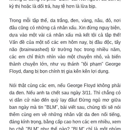
kỳ thị hoặc là dối trá, hay tệ hơn là lừa bịp.
Trong mỗi tập thể, da trắng, đen, vàng, nâu, đỏ, nơi
đâu cũng có những cá nhân xấu. Xin đừng nguỵ biện,
dựa vào một vài cá nhân xấu mà kết tội cả tập thể!
Vấn đề của một số các em hôm nay, bị đầu độc, tẩy
não (brainwashed) từ trường học trong nhiều năm,
các em chỉ thích nhìn vào một chuyện nhỏ, và biến
thành chuyện lớn, như vụ thánh "tội phạm" George
Floyd, đang bị bọn chính trị gia kên kên lợi dụng.
Nói thật cùng các em, nếu George Floyd không phải
da đen. Nếu anh ta chết sau ngày 3/11. Thì chẳng có
vị dân cử nào đến quỳ lạy đâu! Đừng ngủ mơ giữa
ban ngày mà tin "BLM", bài viết sau, chúng tôi sẽ nói
thêm cùng em về những nhân vật da đen nổi tiếng,
đáng kính trọng, bằng cấp cao hơn các em nhiều, xem
họ chê "BLM" như thế nào? "BLM" chỉ là một nhúm