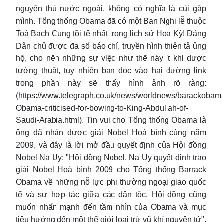
nguyên thủ nước ngoài, không có nghĩa là cúi gập
mình. Tổng thống Obama đã có một Ban Nghi lễ thuộc
Toà Bạch Cung tồi tệ nhất trong lịch sử Hoa Kỳ! Đảng
Dân chủ được đa số báo chí, truyền hình thiên tả ủng
hộ, cho nên những sự việc như thế này ít khi được
tường thuật, tuy nhiên bạn đọc vào hai đường link
trong phần này sẽ thấy hình ảnh rõ ràng:
(https://www.telegraph.co.uk/news/worldnews/barackoba
Obama-criticised-for-bowing-to-King-Abdullah-of-
Saudi-Arabia.html). Tin vui cho Tổng thống Obama là
ông đã nhận được giải Nobel Hoà bình cùng năm
2009, và đây là lời mở đầu quyết định của Hội đồng
Nobel Na Uy: "Hội đồng Nobel, Na Uy quyết định trao
giải Nobel Hoà bình 2009 cho Tổng thống Barrack
Obama về những nỗ lực phi thường ngoại giao quốc
tế và sự hợp tác giữa các dân tộc. Hội đồng cũng
muốn nhấn mạnh đến tầm nhìn của Obama và mục
tiêu hướng đến một thế giới loại trừ vũ khí nguyên tử".