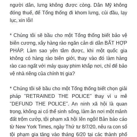
người dân, lưng không được còng. Dân Mỹ không
đóng thuế, để Tổng thống đi khom lưng, cúi đầu, lạy
lục, xin lỗi!
* Chúng tôi sẽ bầu cho một Tổng thống biết bảo vệ
biên cương, xây hàng rào ngăn cản di dân BẤT HỢP
PHÁP. Làm sao yên tâm được, khi một quốc gia
không có hàng rào biên giới, thay vào đó làm hàng
rào cao ngất với máy quay phim khắp nơi, chỉ để bảo
vệ nhà riêng của chính trị gia?
* Chúng tôi sẽ bầu cho một Tổng thống biết chọn giải
pháp "RETRAINED THE POLICE" thay vì u mê
"DEFUND THE POLICE". An ninh xã hội là quan
trọng, không ai có thể sinh sống, làm ăn nơi một mảnh
đất trộm cướp, tội phạm xã hội lên ngôi! Bản báo cáo
từ New York Times, ngày Thứ tư 8/7/20, nêu ra con số
tội phạm gia tăng vào tháng 6/20 tại các thành phố