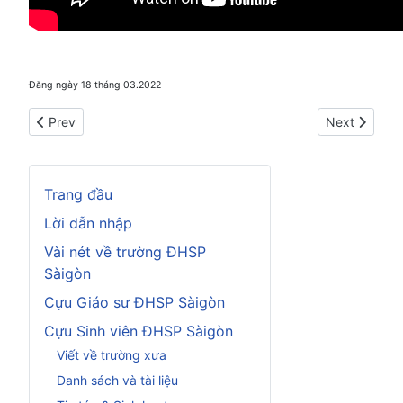
Đăng ngày 18 tháng 03.2022
Previous article: Tin tức... online
Next article: 
Prev
Next
Trang đầu
Lời dẫn nhập
Vài nét về trường ĐHSP
Sàigòn
Cựu Giáo sư ĐHSP Sàigòn
Cựu Sinh viên ĐHSP Sàigòn
Viết về trường xưa
Danh sách và tài liệu