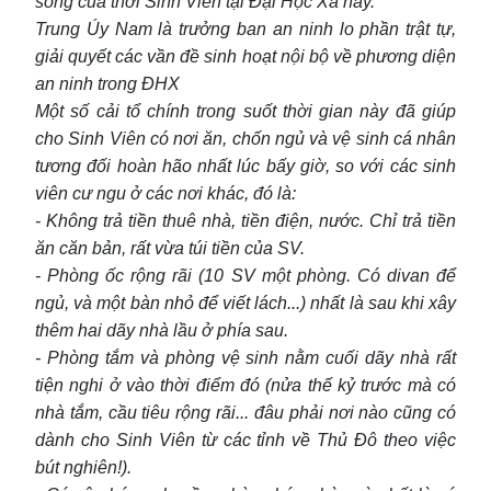
sống của thời Sinh Viên tại Đại Học Xá này.
Trung Úy Nam là trưởng ban an ninh lo phần trật tự,
giải quyết các vần đề sinh hoạt nội bộ về phương diện
an ninh trong ĐHX
Một số cải tổ chính trong suốt thời gian này đã giúp
cho Sinh Viên có nơi ăn, chốn ngủ và vệ sinh cá nhân
tương đối hoàn hão nhất lúc bấy giờ, so với các sinh
viên cư ngu ở các nơi khác, đó là:
- Không trả tiền thuê nhà, tiền điện, nước. Chỉ trả tiền
ăn căn bản, rất vừa túi tiền của SV.
- Phòng ốc rộng rãi (10 SV một phòng. Có divan để
ngủ, và một bàn nhỏ để viết lách...) nhất là sau khi xây
thêm hai dãy nhà lầu ở phía sau.
- Phòng tắm và phòng vệ sinh nằm cuối dãy nhà rất
tiện nghi ở vào thời điểm đó (nửa thế kỷ trước mà có
nhà tắm, cầu tiêu rộng rãi... đâu phải nơi nào cũng có
dành cho Sinh Viên từ các tỉnh về Thủ Đô theo việc
bút nghiên!).