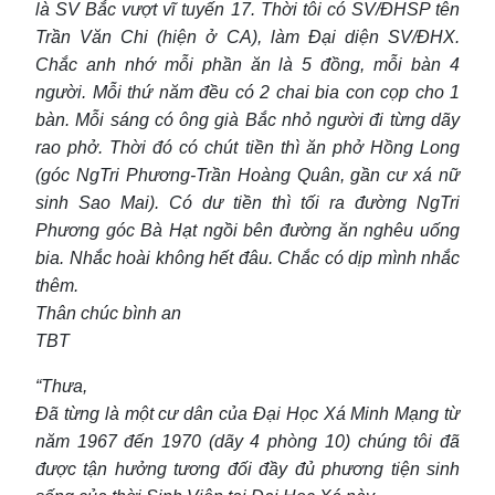
là SV Bắc vượt vĩ tuyến 17. Thời tôi có SV/ĐHSP tên
Trần Văn Chi (hiện ở CA), làm Đại diện SV/ĐHX.
Chắc anh nhớ mỗi phần ăn là 5 đồng, mỗi bàn 4
người. Mỗi thứ năm đều có 2 chai bia con cọp cho 1
bàn. Mỗi sáng có ông già Bắc nhỏ người đi từng dãy
rao phở. Thời đó có chút tiền thì ăn phở Hồng Long
(góc NgTri Phương-Trần Hoàng Quân, gần cư xá nữ
sinh Sao Mai). Có dư tiền thì tối ra đường NgTri
Phương góc Bà Hạt ngồi bên đường ăn nghêu uống
bia. Nhắc hoài không hết đâu. Chắc có dịp mình nhắc
thêm.
Thân chúc bình an
TBT
“Thưa,
Đã từng là một cư dân của Đại Học Xá Minh Mạng từ
năm 1967 đến 1970 (dãy 4 phòng 10) chúng tôi đã
được tận hưởng tương đối đầy đủ phương tiện sinh