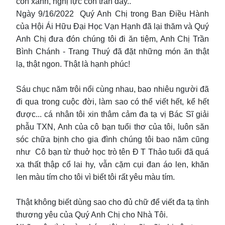
còn xanh, nghị lực còn tràn đầy..
Ngày 9/16/2022 Quý Anh Chị trong Ban Điều Hành
của Hội Ái Hữu Đại Học Vạn Hạnh đã lại thăm và Quý
Anh Chị đưa đón chúng tôi đi ăn tiệm, Anh Chị Trần
Bình Chánh - Trang Thuý đã đặt những món ăn thật
lạ, thật ngon. Thật là hạnh phúc!
Sáu chục năm trôi nổi cùng nhau, bao nhiêu người đã
đi qua trong cuộc đời, làm sao có thể viết hết, kể hết
được... cá nhân tôi xin thâm cảm đa tạ vị Bác Sĩ giải
phẫu TXN, Anh của cô bạn tuổi thơ của tôi, luôn săn
sóc chữa bịnh cho gia đình chúng tôi bao năm cũng
như Cô bạn từ thuở học trò tên Đ T Thảo tuổi đã quá
xa thất thập cổ lai hy, vẫn cặm cụi đan áo len, khăn
len màu tím cho tôi vì biết tôi rất yêu màu tím.
Thật không biết dùng sao cho đủ chữ để viết đa tạ tình
thương yêu của Quý Anh Chị cho Nhà Tôi.