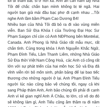
tôi đi thăm bác sĩ ở hơi xa. Anh ân cần nắm tay Nhà
Tôi để chắc chắn bạn mình không bị té ngã. Hai
người bạn già mái đầu bạc phơ đi cạnh nhau ...Tôi
nghe Anh lầm bầm Phạm Cao Dương B4!
Nhiều bạn của Nhà Tôi đã bỏ ra đi vào vùng miên
viễn. Ban Sử Địa Khóa I của Trường Đại Học Sư
Phạm Saigon chỉ còn có Anh NĐPhong bên Montréal,
Canada. Anh Phong là Nhà Giáo rất mẫu mực, rất
chân tình. Cùng trong khóa I Anh Nguyễn Khắc Ngữ,
Phạm Đình Tiếu, Lâm Thanh Liêm, những Nhà Giáo
Sử Địa thời Việt Nam Cộng Hoà, các Anh có công rất
lớn với sự phát triển của hai môn học Sử và Điạ đã
vĩnh viễn rời bỏ môn sinh, phấn bảng để lại bao tiếc
thương cho những người ở lại. Anh Phạm Đình Tiếu
người lúc nào cũng bảo vệ chúng tôi, ngay cả khi
sang Pháp thăm Anh, Anh bảo chúng tôi phải đi cạnh
Anh vì kẻ gian nghĩ Anh Á Châu, to lớn, có võ do đó
sẽ không làm gì, Anh Tiếu cũng âm thầm ra đi năm