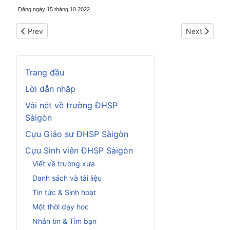
Đăng ngày 15 tháng 10.2022
Previous article: Nhà già̀... chào mi
Next article:
Prev
Next
Trang đầu
Lời dẫn nhập
Vài nét về trường ĐHSP
Sàigòn
Cựu Giáo sư ĐHSP Sàigòn
Cựu Sinh viên ĐHSP Sàigòn
Viết về trường xưa
Danh sách và tài liệu
Tin tức & Sinh hoạt
Một thời dạy hoc
Nhắn tin & Tìm bạn