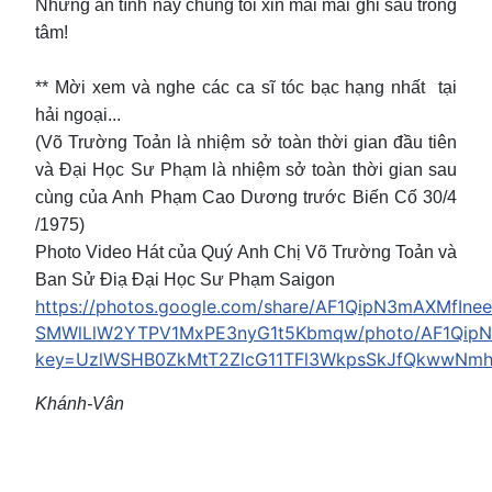
Những ân tình này chúng tôi xin mãi mãi ghi sâu trong
tâm!
** Mời xem và nghe các ca sĩ tóc bạc hạng nhất tại
hải ngoại...
(Võ Trường Toản là nhiệm sở toàn thời gian đầu tiên
và Đại Học Sư Phạm là nhiệm sở toàn thời gian sau
cùng của Anh Phạm Cao Dương trước Biến Cố 30/4
/1975)
Photo Video Hát của Quý Anh Chị Võ Trường Toản và
Ban Sử Điạ Đại Học Sư Phạm Saigon
https://photos.google.com/share/AF1QipN3mAXMfIn
SMWlLlW2YTPV1MxPE3nyG1t5Kbmqw/photo/AF1QipN
key=UzlWSHB0ZkMtT2ZlcG11TFl3WkpsSkJfQkwwNm
Khánh-Vân