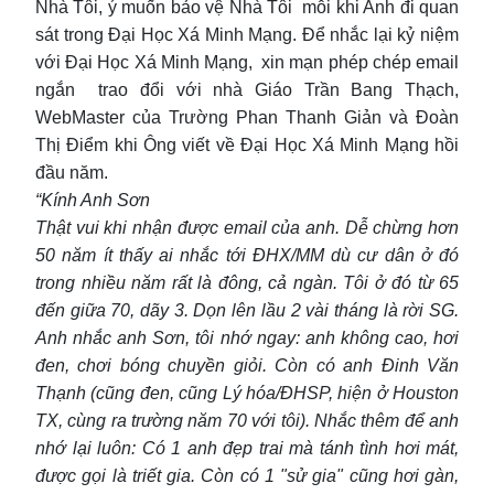
Nhà Tôi, ý muốn bảo vệ Nhà Tôi mỗi khi Anh đi quan
sát trong Đại Học Xá Minh Mạng. Để nhắc lại kỷ niệm
với Đại Học Xá Minh Mạng, xin mạn phép chép email
ngắn trao đổi với nhà Giáo Trần Bang Thạch,
WebMaster của Trường Phan Thanh Giản và Đoàn
Thị Điểm khi Ông viết về Đại Học Xá Minh Mạng hồi
đầu năm.
“Kính Anh Sơn
Thật vui khi nhận được email của anh. Dễ chừng hơn
50 năm ít thấy ai nhắc tới ĐHX/MM dù cư dân ở đó
trong nhiều năm rất là đông, cả ngàn. Tôi ở đó từ 65
đến giữa 70, dãy 3. Dọn lên lầu 2 vài tháng là rời SG.
Anh nhắc anh Sơn, tôi nhớ ngay: anh không cao, hơi
đen, chơi bóng chuyền giỏi. Còn có anh Đinh Văn
Thạnh (cũng đen, cũng Lý hóa/ĐHSP, hiện ở Houston
TX, cùng ra trường năm 70 với tôi). Nhắc thêm để anh
nhớ lại luôn: Có 1 anh đẹp trai mà tánh tình hơi mát,
được gọi là triết gia. Còn có 1 "sử gia" cũng hơi gàn,