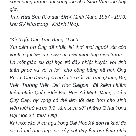
cuộc sống tương đối sung túc cho Sinh Viên lúc bấy
giờ.
Trần Hữu Sơn (Cư dân ĐHX Minh Mạng 1967 - 1970,
khu SV Nha trang - Khánh Hòa).
”Kính gởi Ông Trần Bang Thạch,
Xin cảm ơn Ông đã nhắc lại thời mọi người tóc còn
xanh, nghị lực tràn đầy của hơn năm thập niên trước.
Là một gíáo sư đại học trẻ đầy nhiệt huyết, với tinh
thần phục vụ vô vị lợi cho công bằng xã hội, Ông
Phạm Cao Dương đã nhận lời Bác Sĩ Trần Quang Đệ,
Viện Trưởng Viện Đại Học Saigon để kiêm nhiệm
thêm chức Quản Đốc Đại Học Xá Minh Mạng - Trần
Quý Cáp, hy vọng có thể làm tốt đẹp hơn cho sinh
viên tuổi trẻ và có thể "làm sạch sẽ" những tệ hại trong
Đại Học Xá, thưa Ông.
Khi mời các vị cư ngụ trong Đại Học Xá dọn ra khòi đó
để có thể dọn dẹp, để xây cất dẫy lầu hai tầng phía