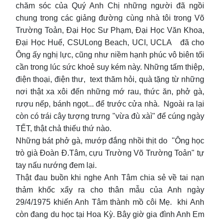
chăm sóc của Quý Anh Chị những người đã ngồi
chung trong các giảng đường cùng nhà tôi trong Võ
Trường Toản, Đại Học Sư Phạm, Đại Học Văn Khoa,
Đại Học Huế, CSULong Beach, UCI, UCLA đã cho
Ông ấy nghị lực, cũng như niềm hạnh phúc vô biên tối
cần trong lúc sức khoẻ suy kém này. Những tấm thiệp,
điện thoại, điện thư, text thăm hỏi, quà tặng từ những
nơi thật xa xôi đến những mớ rau, thức ăn, phở gà,
rượu nếp, bánh ngọt... để trước cửa nhà. Ngoài ra lại
còn có trái cây tượng trưng "vừa đù xàì" để cúng ngày
TẾT, thật chả thiếu thứ nào.
Những bát phở gà, mướp đắng nhồi thịt do "Ông học
trò già Đoàn Đ.Tâm, cựu Trường Võ Trường Toản" tự
tay nấu nướng đem lại.
Thật đau buồn khi nghe Anh Tâm chia sẻ về tai nạn
thảm khốc xẩy ra cho thân mẫu của Anh ngày
29/4/1975 khiến Anh Tâm thành mồ côi Mẹ. khi Anh
còn đang du học tại Hoa Kỳ. Bây giờ gia đình Anh Em