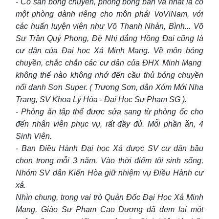
- Có sân bóng chuyền, phòng bóng bàn và nhất là có
một phòng dành riêng cho môn phái VoViNam, với
các huấn luyện viên như Võ Thanh Nhàn, Bình... Võ
Sư Trần Quý Phong, Đệ Nhị đẳng Hồng Đai cũng là
cư dân của Đại học Xá Minh Mạng. Về môn bóng
chuyền, chắc chắn các cư dân của ĐHX Minh Mạng
không thể nào không nhớ đến cầu thủ bóng chuyền
nổi danh Sơn Super. ( Trương Sơn, dân Xóm Mới Nha
Trang, SV Khoa Lý Hóa - Đại Học Sư Phạm SG ).
- Phòng ăn tập thể được sửa sang từ phòng ốc cho
đến nhân viên phục vụ, rất đầy đủ. Mỗi phần ăn, 4
Sinh Viên.
- Ban Điều Hành Đại học Xá được SV cư dân bầu
chọn trong mỗi 3 năm. Vào thời điểm tôi sinh sống,
Nhóm SV dân Kiến Hòa giữ nhiệm vụ Điều Hành cư
xá.
Nhìn chung, trong vai trò Quản Đốc Đại Học Xá Minh
Mạng, Giáo Sư Phạm Cao Dương đã đem lại một