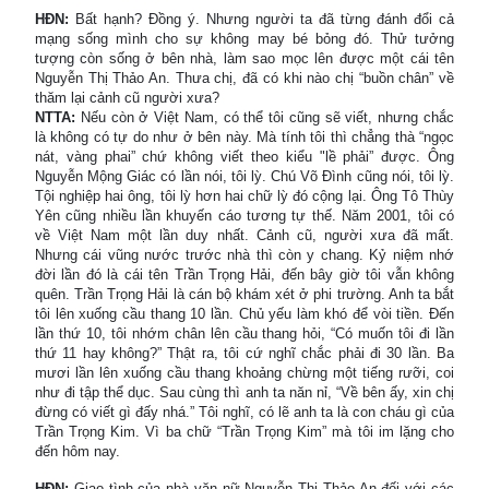
HĐN:
Bất hạnh? Đồng ý. Nhưng người ta đã từng đánh đổi cả
mạng sống mình cho sự không may bé bỏng đó. Thử tưởng
tượng còn sống ở bên nhà, làm sao mọc lên được một cái tên
Nguyễn Thị Thảo An. Thưa chị, đã có khi nào chị “buồn chân” về
thăm lại cảnh cũ người xưa?
NTTA:
Nếu còn ở Việt Nam, có thể tôi cũng sẽ viết, nhưng chắc
là không có tự do như ở bên này. Mà tính tôi thì chẳng thà “ngọc
nát, vàng phai” chứ không viết theo kiểu "lề phải” được. Ông
Nguyễn Mộng Giác có lần nói, tôi lỳ. Chú Võ Đình cũng nói, tôi lỳ.
Tội nghiệp hai ông, tôi lỳ hơn hai chữ lỳ đó cộng lại. Ông Tô Thùy
Yên cũng nhiều lần khuyến cáo tương tự thế. Năm 2001, tôi có
về Việt Nam một lần duy nhất. Cảnh cũ, người xưa đã mất.
Nhưng cái vũng nước trước nhà thì còn y chang. Kỷ niệm nhớ
đời lần đó là cái tên Trần Trọng Hải, đến bây giờ tôi vẫn không
quên. Trần Trọng Hải là cán bộ khám xét ở phi trường. Anh ta bắt
tôi lên xuống cầu thang 10 lần. Chủ yếu làm khó để vòi tiền. Đến
lần thứ 10, tôi nhớm chân lên cầu thang hỏi, “Có muốn tôi đi lần
thứ 11 hay không?” Thật ra, tôi cứ nghĩ chắc phải đi 30 lần. Ba
mươi lần lên xuống cầu thang khoảng chừng một tiếng rưỡi, coi
như đi tập thể dục. Sau cùng thì anh ta năn nỉ, “Về bên ấy, xin chị
đừng có viết gì đấy nhá.” Tôi nghĩ, có lẽ anh ta là con cháu gì của
Trần Trọng Kim. Vì ba chữ “Trần Trọng Kim” mà tôi im lặng cho
đến hôm nay.
HĐN:
Giao tình của nhà văn nữ Nguyễn Thị Thảo An đối với các