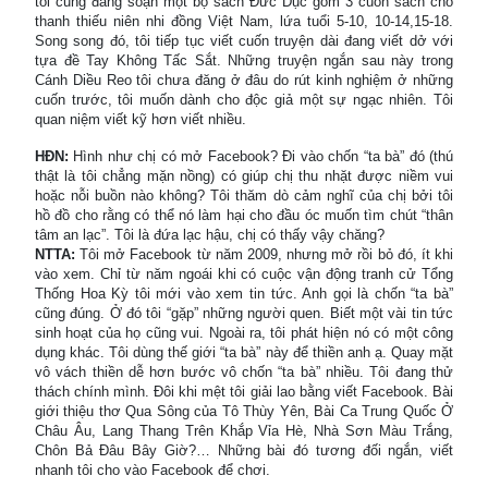
tôi cũng đang soạn một bộ sách Đức Dục gồm 3 cuốn sách cho
thanh thiếu niên nhi đồng Việt Nam, lứa tuổi 5-10, 10-14,15-18.
Song song đó, tôi tiếp tục viết cuốn truyện dài đang viết dở với
tựa đề Tay Không Tấc Sắt. Những truyện ngắn sau này trong
Cánh Diều Reo tôi chưa đăng ở đâu do rút kinh nghiệm ở những
cuốn trước, tôi muốn dành cho độc giả một sự ngạc nhiên. Tôi
quan niệm viết kỹ hơn viết nhiều.
HĐN:
Hình như chị có mở Facebook? Đi vào chốn “ta bà” đó (thú
thật là tôi chẳng mặn nồng) có giúp chị thu nhặt được niềm vui
hoặc nỗi buồn nào không? Tôi thăm dò cảm nghĩ của chị bởi tôi
hồ đồ cho rằng có thể nó làm hại cho đầu óc muốn tìm chút “thân
tâm an lạc”. Tôi là đứa lạc hậu, chị có thấy vậy chăng?
NTTA:
Tôi mở Facebook từ năm 2009, nhưng mở rồi bỏ đó, ít khi
vào xem. Chỉ từ năm ngoái khi có cuộc vận động tranh cử Tổng
Thống Hoa Kỳ tôi mới vào xem tin tức. Anh gọi là chốn “ta bà”
cũng đúng. Ở đó tôi “gặp” những người quen. Biết một vài tin tức
sinh hoạt của họ cũng vui. Ngoài ra, tôi phát hiện nó có một công
dụng khác. Tôi dùng thế giới “ta bà” này để thiền anh ạ. Quay mặt
vô vách thiền dễ hơn bước vô chốn “ta bà” nhiều. Tôi đang thử
thách chính mình. Đôi khi mệt tôi giải lao bằng viết Facebook. Bài
giới thiệu thơ Qua Sông của Tô Thùy Yên, Bài Ca Trung Quốc Ở
Châu Âu, Lang Thang Trên Khắp Vỉa Hè, Nhà Sơn Màu Trắng,
Chôn Bả Đâu Bây Giờ?… Những bài đó tương đối ngắn, viết
nhanh tôi cho vào Facebook để chơi.