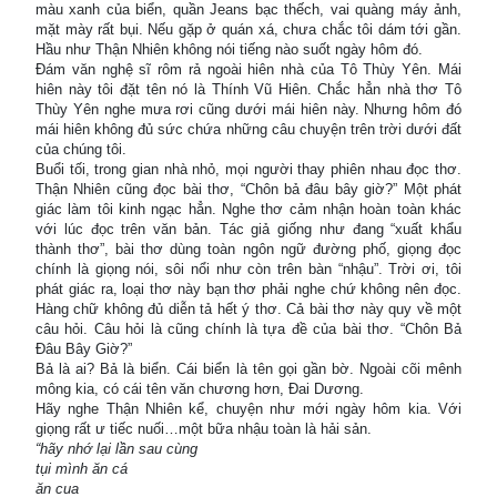
màu xanh của biển, quần Jeans bạc thếch, vai quàng máy ảnh,
mặt mày rất bụi. Nếu gặp ở quán xá, chưa chắc tôi dám tới gần.
Hầu như Thận Nhiên không nói tiếng nào suốt ngày hôm đó.
Đám văn nghệ sĩ rôm rả ngoài hiên nhà của Tô Thùy Yên. Mái
hiên này tôi đặt tên nó là Thính Vũ Hiên. Chắc hẳn nhà thơ Tô
Thùy Yên nghe mưa rơi cũng dưới mái hiên này. Nhưng hôm đó
mái hiên không đủ sức chứa những câu chuyện trên trời dưới đất
của chúng tôi.
Buổi tối, trong gian nhà nhỏ, mọi người thay phiên nhau đọc thơ.
Thận Nhiên cũng đọc bài thơ, “Chôn bả đâu bây giờ?” Một phát
giác làm tôi kinh ngạc hẳn. Nghe thơ cảm nhận hoàn toàn khác
với lúc đọc trên văn bản. Tác giả giống như đang “xuất khẩu
thành thơ”, bài thơ dùng toàn ngôn ngữ đường phố, giọng đọc
chính là giọng nói, sôi nổi như còn trên bàn “nhậu”. Trời ơi, tôi
phát giác ra, loại thơ này bạn thơ phải nghe chứ không nên đọc.
Hàng chữ không đủ diễn tả hết ý thơ. Cả bài thơ này quy về một
câu hỏi. Câu hỏi là cũng chính là tựa đề của bài thơ. “Chôn Bả
Đâu Bây Giờ?”
Bả là ai? Bả là biển. Cái biển là tên gọi gần bờ. Ngoài cõi mênh
mông kia, có cái tên văn chương hơn, Đai Dương.
Hãy nghe Thận Nhiên kể, chuyện như mới ngày hôm kia. Với
giọng rất ư tiếc nuối…một bữa nhậu toàn là hải sản.
“hãy nhớ lại lần sau cùng
tụi mình ăn cá
ăn cua