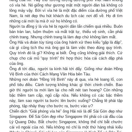
có vỉa hè. Nó giống như gương mặt một người đàn bà không có
lông mày vậy. Bởi vì vỉa hè là một đặc điểm của đường phố Việt
Nam, là nét đẹp thu hút khách du lịch các nơi đổ về. Họ đi tìm
những cái mới lạ mà ở xứ họ không có.
Người ta đồng ý là vỉa hè bị người dân lấn chiếm quá nhiều. Buôn
bán tràn lan, luộm thuộm và mất trật tự, thiếu vệ sinh, cần phải
chỉnh trang. Nhưng chỉnh trang là làm đẹp chứ không làm mất.
Ông Hải và đoàn tùy tùng của ông hành xử theo kiểu “gặp là đập”,
cái gì cũng tịch thu mà ông gọi là làm việc theo đúng quy trình.
Quy trình đó là gì? Không ai biết. Ông cũng không giải thích. Cứ
chụp cho cái mũ “quy trình” thì hợp thức hóa cái cách đập phá
của ông.
Ông đi tới đâu, người ta kinh hãi tới đấy. Giống như đoàn Hồng
Vệ Binh của thời Cách Mạng Văn Hóa bên Tàu.
Những nơi đoàn “Hồng Vệ Binh” này đi qua, vỉa hè loang lổ, con
phố tiêu điều. Cảnh tượng không khác gì thời chinh chiến. Bao
giờ thì người ta mới làm lại cho nết nét tan hoang? Còn những
bậc thềm tam cấp, ngũ cấp nữa. Nếu không có các bậc thềm
này, làm sao người ta bước lên bước xuống? Chẳng lẽ phải tập
phóng, tập nhảy thay cho bước ra, bước vào ư?
Chiến dịch “Giải phóng vỉa hè” ông Hải nói là để Sài Gòn đẹp như
Singapore. Để Sài Gòn đẹp như Singapore thì phải có cái đầu của
Lý Quang Diệu. Bắt chước Singapore, không thể chỉ bắt chước
cái vỏ ngoài của nó. Nếu không nó chỉ là một thứ hàng nhái kiểu