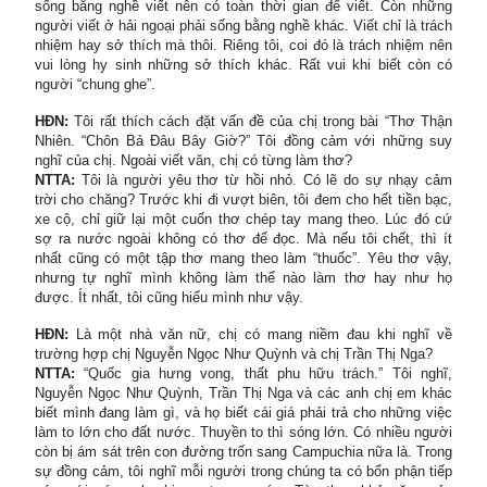
sống bằng nghề viết nên có toàn thời gian để viết. Còn những
người viết ở hải ngoại phải sống bằng nghề khác. Viết chỉ là trách
nhiệm hay sở thích mà thôi. Riêng tôi, coi đó là trách nhiệm nên
vui lòng hy sinh những sở thích khác. Rất vui khi biết còn có
người “chung ghe”.
HĐN:
Tôi rất thích cách đặt vấn đề của chị trong bài “Thơ Thận
Nhiên. “Chôn Bả Đâu Bây Giờ?” Tôi đồng cảm với những suy
nghĩ của chị. Ngoài viết văn, chị có từng làm thơ?
NTTA:
Tôi là người yêu thơ từ hồi nhỏ. Có lẽ do sự nhạy cảm
trời cho chăng? Trước khi đi vượt biên, tôi đem cho hết tiền bạc,
xe cộ, chỉ giữ lại một cuốn thơ chép tay mang theo. Lúc đó cứ
sợ ra nước ngoài không có thơ để đọc. Mà nếu tôi chết, thì ít
nhất cũng có một tập thơ mang theo làm “thuốc”. Yêu thơ vậy,
nhưng tự nghĩ mình không làm thể nào làm thơ hay như họ
được. Ít nhất, tôi cũng hiểu mình như vậy.
HĐN:
Là một nhà văn nữ, chị có mang niềm đau khi nghĩ về
trường hợp chị Nguyễn Ngọc Như Quỳnh và chị Trần Thị Nga?
NTTA:
“Quốc gia hưng vong, thất phu hữu trách.” Tôi nghĩ,
Nguyễn Ngọc Như Quỳnh, Trần Thị Nga và các anh chị em khác
biết mình đang làm gì, và họ biết cái giá phải trả cho những việc
làm to lớn cho đất nước. Thuyền to thì sóng lớn. Có nhiều người
còn bị ám sát trên con đường trốn sang Campuchia nữa là. Trong
sự đồng cảm, tôi nghĩ mỗi người trong chúng ta có bổn phận tiếp