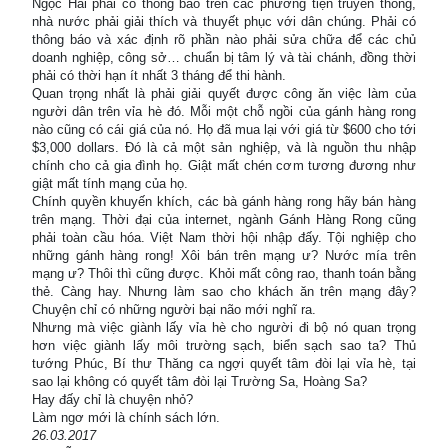
Ngọc Hải phải có thông báo trên các phương tiện truyền thông,
nhà nước phải giải thích và thuyết phục với dân chúng. Phải có
thông báo và xác định rõ phần nào phải sửa chữa để các chủ
doanh nghiệp, công sở… chuẩn bị tâm lý và tài chánh, đồng thời
phải có thời hạn ít nhất 3 tháng để thi hành.
Quan trọng nhất là phải giải quyết được công ăn việc làm của
người dân trên vỉa hè đó. Mỗi một chỗ ngồi của gánh hàng rong
nào cũng có cái giá của nó. Họ đã mua lại với giá từ $600 cho tới
$3,000 dollars. Đó là cả một sản nghiệp, và là nguồn thu nhập
chính cho cả gia đình họ. Giật mất chén cơm tương đương như
giật mất tính mạng của họ.
Chính quyền khuyến khích, các bà gánh hàng rong hãy bán hàng
trên mạng. Thời đại của internet, ngành Gánh Hàng Rong cũng
phải toàn cầu hóa. Việt Nam thời hội nhập đấy. Tội nghiệp cho
những gánh hàng rong! Xôi bán trên mạng ư? Nước mía trên
mạng ư? Thôi thì cũng được. Khỏi mất công rao, thanh toán bằng
thẻ. Càng hay. Nhưng làm sao cho khách ăn trên mạng đây?
Chuyện chỉ có những người bại não mới nghĩ ra.
Nhưng mà việc giành lấy vỉa hè cho người đi bộ nó quan trọng
hơn việc giành lấy môi trường sạch, biển sạch sao ta? Thủ
tướng Phúc, Bí thư Thăng ca ngợi quyết tâm đòi lại vỉa hè, tại
sao lại không có quyết tâm đòi lại Trường Sa, Hoàng Sa?
Hay đấy chỉ là chuyện nhỏ?
Làm ngơ mới là chính sách lớn.
26.03.2017