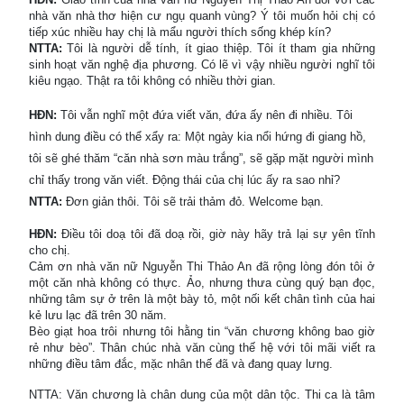
nhà văn nhà thơ hiện cư ngụ quanh vùng? Ý tôi muốn hỏi chị có
tiếp xúc nhiều hay chị là mẩu người thích sống khép kín?
NTTA:
Tôi là người dễ tính, ít giao thiệp. Tôi ít tham gia những
sinh hoạt văn nghệ địa phương. Có lẽ vì vậy nhiều người nghĩ tôi
kiêu ngạo. Thật ra tôi không có nhiều thời gian.
HĐN:
Tôi vẫn nghĩ một đứa viết văn, đứa ấy nên đi nhiều. Tôi
hình dung điều có thể xẩy ra: Một ngày kia nổi hứng đi giang hồ,
tôi sẽ ghé thăm “căn nhà sơn màu trắng”, sẽ gặp mặt người mình
chỉ thấy trong văn viết. Động thái của chị lúc ấy ra sao nhỉ?
NTTA:
Đơn giản thôi. Tôi sẽ trải thảm đỏ. Welcome bạn.
HĐN:
Điều tôi doạ tôi đã doạ rồi, giờ này hãy trả lại sự yên tĩnh
cho chị.
Cảm ơn nhà văn nữ Nguyễn Thi Thảo An đã rộng lòng đón tôi ở
một căn nhà không có thực. Ảo, nhưng thưa cùng quý bạn đọc,
những tâm sự ở trên là một bày tỏ, một nối kết chân tình của hai
kẻ lưu lạc đã trên 30 năm.
Bèo giạt hoa trôi nhưng tôi hằng tin “văn chương không bao giờ
rẻ như bèo”. Thân chúc nhà văn cùng thế hệ với tôi mãi viết ra
những điều tâm đắc, mặc nhân thế đã và đang quay lưng.
NTTA: Văn chương là chân dung của một dân tộc. Thi ca là tâm