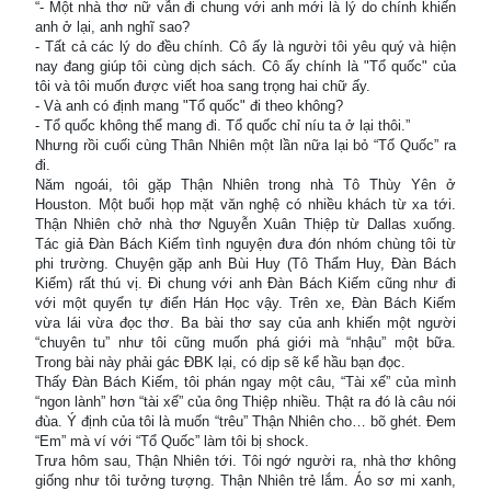
“- Một nhà thơ nữ vẫn đi chung với anh mới là lý do chính khiến
anh ở lại, anh nghĩ sao?
- Tất cả các lý do đều chính. Cô ấy là người tôi yêu quý và hiện
nay đang giúp tôi cùng dịch sách. Cô ấy chính là "Tổ quốc" của
tôi và tôi muốn được viết hoa sang trọng hai chữ ấy.
- Và anh có định mang "Tổ quốc" đi theo không?
- Tổ quốc không thể mang đi. Tổ quốc chỉ níu ta ở lại thôi.”
Nhưng rồi cuối cùng Thân Nhiên một lần nữa lại bỏ “Tổ Quốc” ra
đi.
Năm ngoái, tôi gặp Thận Nhiên trong nhà Tô Thùy Yên ở
Houston. Một buổi họp mặt văn nghệ có nhiều khách từ xa tới.
Thận Nhiên chở nhà thơ Nguyễn Xuân Thiệp từ Dallas xuống.
Tác giả Đàn Bách Kiếm tình nguyện đưa đón nhóm chùng tôi từ
phi trường. Chuyện gặp anh Bùi Huy (Tô Thẩm Huy, Đàn Bách
Kiếm) rất thú vị. Đi chung với anh Đàn Bách Kiếm cũng như đi
với một quyển tự điển Hán Học vậy. Trên xe, Đàn Bách Kiếm
vừa lái vừa đọc thơ. Ba bài thơ say của anh khiến một người
“chuyên tu” như tôi cũng muốn phá giới mà “nhậu” một bữa.
Trong bài này phải gác ĐBK lại, có dịp sẽ kể hầu bạn đọc.
Thấy Đàn Bách Kiếm, tôi phán ngay một câu, “Tài xế” của mình
“ngon lành” hơn “tài xế” của ông Thiệp nhiều. Thật ra đó là câu nói
đùa. Ý định của tôi là muốn “trêu” Thận Nhiên cho… bõ ghét. Đem
“Em” mà ví với “Tổ Quốc” làm tôi bị shock.
Trưa hôm sau, Thận Nhiên tới. Tôi ngớ người ra, nhà thơ không
giống như tôi tưởng tượng. Thận Nhiên trẻ lắm. Áo sơ mi xanh,