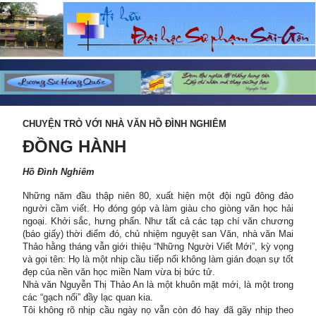
CHUYỆN TRÒ VỚI NHÀ VĂN HỒ ĐÌNH NGHIÊM
ĐỒNG HÀNH
Hồ Đình Nghiêm
Những năm đầu thập niên 80, xuất hiện một đội ngũ đông đảo
người cầm viết. Họ đóng góp và làm giàu cho giòng văn học hải
ngoại. Khởi sắc, hưng phấn. Như tất cả các tạp chí văn chương
(báo giấy) thời điểm đó, chủ nhiệm nguyệt san Văn, nhà văn Mai
Thảo hằng tháng vẫn giới thiệu “Những Người Viết Mới”, kỳ vọng
và gọi tên: Họ là một nhịp cầu tiếp nối không làm gián đoạn sự tốt
đẹp của nền văn học miền Nam vừa bị bức tử.
Nhà văn Nguyễn Thị Thảo An là một khuôn mặt mới, là một trong
các “gạch nối” đầy lạc quan kia.
Tôi không rõ nhịp cầu ngày nọ vẫn còn đó hay đã gãy nhịp theo