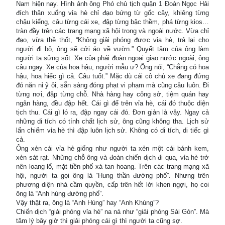
Nam hiện nay. Hình ảnh ông Phó chủ tịch quận 1 Đoàn Ngọc Hải
đích thân xuống vỉa hè chỉ đạo bứng từ gốc cây, khiêng từng
chậu kiểng, câu từng cái xe, đập từng bậc thềm, phá từng kios…
tràn đầy trên các trang mạng xã hội trong và ngoài nước. Vừa chỉ
đạo, vừa thề thốt, “Không giải phóng được vỉa hè, trả lại cho
người đi bộ, ông sẽ cởi áo về vườn.” Quyết tâm của ông làm
người ta sửng sốt. Xe của phái đoàn ngoại giao nước ngoài, ông
câu ngay. Xe của hoa hậu, người mẫu ư? Ông nói, “Chẳng có hoa
hậu, hoa hiếc gì cả. Câu tuốt.” Mặc dù cái cô chủ xe đang đứng
đó năn nỉ ỹ ôi, sẵn sàng đóng phạt vi phạm mà cũng câu luôn. Đi
từng nơi, đập từng chỗ. Nhà hàng hay công sở, tiệm quán hay
ngân hàng, đều đập hết. Cái gì để trên vỉa hè, cái đó thuộc diện
tịch thu. Cái gì ló ra, đập ngay cái đó. Đơn giản là vậy. Ngay cả
những di tích có tính chất lịch sử, ông cũng không tha. Lịch sử
lấn chiếm vỉa hè thì đập luôn lịch sử. Không có di tích, di tiếc gì
cả.
Ông xẻn cái vỉa hè giống như người ta xẻn một cái bánh kem,
xẻn sát rạt. Những chỗ ông và đoàn chiến dịch đi qua, vỉa hè trở
nên loang lổ, mặt tiền phố xá tan hoang. Trên các trang mạng xã
hội, người ta gọi ông là “Hung thần đường phố”. Nhưng trên
phương diện nhà cầm quyền, cấp trên hết lời khen ngợi, họ coi
ông là “Anh hùng đường phố”.
Vậy thật ra, ông là “Anh Hùng” hay “Anh Khùng”?
Chiến dịch “giải phóng vỉa hè” na ná như “giải phóng Sài Gòn”. Mà
tâm lý bây giờ thì giải phóng cái gì thì người ta cũng sợ.