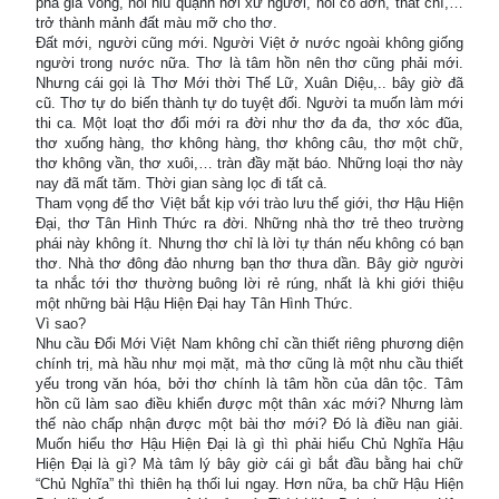
phá gia vong, nỗi hiu quạnh nơi xứ người, nỗi cô đơn, thất chí,…
trở thành mảnh đất màu mỡ cho thơ.
Đất mới, người cũng mới. Người Việt ở nước ngoài không giống
người trong nước nữa. Thơ là tâm hồn nên thơ cũng phải mới.
Nhưng cái gọi là Thơ Mới thời Thế Lữ, Xuân Diệu,.. bây giờ đã
cũ. Thơ tự do biến thành tự do tuyệt đối. Người ta muốn làm mới
thi ca. Một loạt thơ đổi mới ra đời như thơ đa đa, thơ xóc đũa,
thơ xuống hàng, thơ không hàng, thơ không câu, thơ một chữ,
thơ không vần, thơ xuôi,… tràn đầy mặt báo. Những loại thơ này
nay đã mất tăm. Thời gian sàng lọc đi tất cả.
Tham vọng để thơ Việt bắt kịp với trào lưu thế giới, thơ Hậu Hiện
Đại, thơ Tân Hình Thức ra đời. Những nhà thơ trẻ theo trường
phái này không ít. Nhưng thơ chỉ là lời tự thán nếu không có bạn
thơ. Nhà thơ đông đảo nhưng bạn thơ thưa dần. Bây giờ người
ta nhắc tới thơ thường buông lời rẻ rúng, nhất là khi giới thiệu
một những bài Hậu Hiện Đại hay Tân Hình Thức.
Vì sao?
Nhu cầu Đổi Mới Việt Nam không chỉ cần thiết riêng phương diện
chính trị, mà hầu như mọi mặt, mà thơ cũng là một nhu cầu thiết
yếu trong văn hóa, bởi thơ chính là tâm hồn của dân tộc. Tâm
hồn cũ làm sao điều khiển được một thân xác mới? Nhưng làm
thế nào chấp nhận được một bài thơ mới? Đó là điều nan giải.
Muốn hiểu thơ Hậu Hiện Đại là gì thì phải hiểu Chủ Nghĩa Hậu
Hiện Đại là gì? Mà tâm lý bây giờ cái gì bắt đầu bằng hai chữ
“Chủ Nghĩa” thì thiên hạ thối lui ngay. Hơn nữa, ba chữ Hậu Hiện