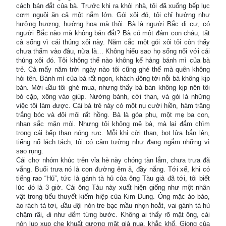
cách bán đắt của bà. Trước khi ra khỏi nhà, tôi đã xuống bếp lục
cơm nguội ăn cả một nắm lớn. Gói xôi đó, tôi chỉ hưởng như
hưởng hương, hưởng hoa mà thôi. Bà là người Bắc di cư, có
người Bắc nào mà không bán đắt? Bà có một đám con cháu, tất
cả sống vì cái thúng xôi này. Năm cắc một gói xôi tôi còn thấy
chưa thấm vào đâu, nữa là… Không hiểu sao họ sống nổi với cái
thúng xôi đó. Tôi không thể nào không kể hàng bánh mì của bà
trẻ. Cả mấy năm trời ngày nào tôi cũng ghé thế mà quên không
hỏi tên. Bánh mì của bà rất ngon, khách đông tới nỗi bà không kịp
bán. Mới đầu tôi ghé mua, nhưng thấy bà bán không kịp nên tôi
bỏ cặp, xông vào giúp. Nướng bánh, cời than, và gói là những
việc tôi làm được. Cái bà trẻ này có một nụ cười hiền, hàm trăng
trắng bóc và đôi môi rất hồng. Bà là góa phụ, một mẹ ba con,
nhan sắc mặn mòi. Nhưng tôi không mê bà, mà lại đắm chìm
trong cái bếp than nóng rực. Mỗi khi cời than, bọt lửa bắn lên,
tiếng nổ lách tách, tôi có cảm tưởng như đang ngắm những vì
sao rụng.
Cái chợ nhóm khúc trên vỉa hè này chóng tàn lắm, chưa trưa đã
vắng. Buổi trưa nó là con đường êm ả, đầy nắng. Tới xế, khi có
tiếng rao “Hủ”, tức là gánh tà hủ của ông Tàu già đã tới, tôi biết
lúc đó là 3 giờ. Cái ông Tàu này xuất hiện giống như một nhân
vật trong tiểu thuyết kiếm hiệp của Kim Dung. Ông mặc áo bào,
áo rách tả tơi, đầu đội nón tre bạc mầu nhọn hoắt, vai gánh tà hủ
chậm rãi, đi như đếm từng bước. Không ai thấy rõ mặt ông, cái
nón lụp xụp che khuất gương mặt già nua, khắc khổ. Giọng của