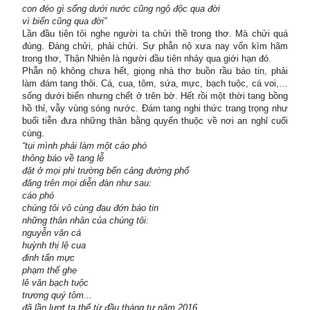
con đéo gì sống dưới nước cũng ngộ độc qua đời
vì biển cũng qua đời”
Lần đầu tiên tôi nghe người ta chửi thề trong thơ. Mà chửi quá
đúng. Đáng chửi, phải chửi. Sự phẫn nộ xưa nay vốn kìm hãm
trong thơ, Thận Nhiên là người đầu tiên nhảy qua giới hạn đó.
Phẫn nộ không chưa hết, giọng nhà thơ buồn rầu báo tin, phải
làm đám tang thôi. Cá, cua, tôm, sứa, mực, bạch tuộc, cá voi,…
sống dưới biển nhưng chết ở trên bờ. Hết rồi một thời tang bồng
hồ thỉ, vẫy vùng sóng nước. Đám tang nghi thức trang trọng như
buổi tiễn đưa những thân bằng quyến thuộc về nơi an nghỉ cuối
cùng.
“tụi mình phải làm một cáo phó
thông báo về tang lễ
đặt ở mọi phi trường bến cảng đường phố
đăng trên mọi diễn đàn như sau:
cáo phó
chúng tôi vô cùng đau đớn báo tin
những thân nhân của chúng tôi:
nguyễn văn cá
huỳnh thị lệ cua
đinh tấn mực
phạm thế ghẹ
lê văn bạch tuộc
trương quý tôm...
đã lần lượt tạ thế từ đầu tháng tư năm 2016