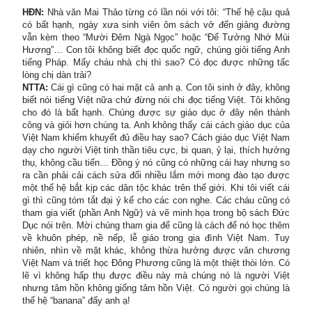
HĐN:
Nhà văn Mai Thảo từng có lần nói với tôi: “Thế hệ cậu quả
có bất hạnh, ngày xưa sinh viên ôm sách vở đến giảng đường
vẫn kèm theo “Mười Đêm Ngà Ngọc” hoặc “Để Tưởng Nhớ Mùi
Hương”… Con tôi không biết đọc quốc ngữ, chúng giỏi tiếng Anh
tiếng Pháp. Mấy cháu nhà chị thì sao? Có đọc được những tấc
lòng chị dàn trải?
NTTA:
Cái gì cũng có hai mặt cả anh ạ. Con tôi sinh ở đây, không
biết nói tiếng Việt nữa chứ đừng nói chi đọc tiếng Việt. Tôi không
cho đó là bất hạnh. Chúng được sự giáo dục ở đây nên thành
công và giỏi hơn chúng ta. Anh không thấy cái cách giáo dục của
Việt Nam khiếm khuyết đủ điều hay sao? Cách giáo dục Việt Nam
dạy cho người Việt tinh thần tiêu cực, bi quan, ỷ lại, thích hưởng
thụ, không cầu tiến… Đồng ý nó cũng có những cái hay nhưng so
ra cần phải cải cách sửa đổi nhiều lắm mới mong đào tạo được
một thế hệ bắt kịp các dân tộc khác trên thế giới. Khi tôi viết cái
gì thì cũng tóm tắt đại ý kể cho các con nghe. Các cháu cũng có
tham gia viết (phần Anh Ngữ) và vẽ minh họa trong bộ sách Đức
Dục nói trên. Mời chúng tham gia để cũng là cách để nó học thêm
về khuôn phép, nề nếp, lễ giáo trong gia đình Việt Nam. Tuy
nhiên, nhìn về mặt khác, không thừa hưởng được văn chương
Việt Nam và triết học Đông Phương cũng là một thiệt thòi lớn. Có
lẽ vì không hấp thụ được điều này mà chúng nó là người Việt
nhưng tâm hồn không giống tâm hồn Việt. Có người gọi chúng là
thế hệ “banana” đấy anh ạ!