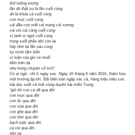
thử tưởng tượng
lần đó thật sự là lần cuối cùng
đó là khứa cá cuối cùng
con mực cuối cùng
cái đầu con mắt cái mang cái xương
cái vòi cái càng cuối cùng
vị tanh vị ngọt cuối cùng
trong suốt phần đời còn lại
hãy nhớ lại lần sau cùng
tụi mình tắm biển
vị mặn của gió và muối
liếm trên da
như trong chuyện cổ tích”
Có ai ngờ, chỉ ít ngày sau. Ngày 10 tháng 4 năm 2016, thảm họa
môi trường ập tới. Bãi biển tràn ngập xác cá, hàng triệu triệu con,
trải dọc suốt cả một vùng duyên hải miền Trung.
“giờ thì con cá đã qua đời
con mực qua đời
con ốc qua đời
con sứa qua đời
con ghẹ qua đời
con tôm qua đời
bạch tuộc qua đời
cá voi qua đời...
tóm lại