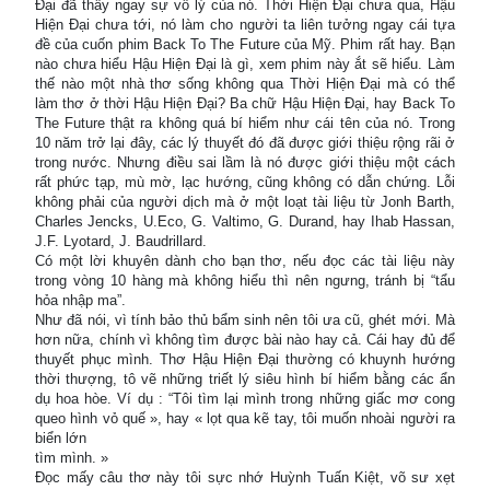
Đại đã thấy ngay sự vô lý của nó. Thời Hiện Đại chưa qua, Hậu
Hiện Đại chưa tới, nó làm cho người ta liên tưởng ngay cái tựa
đề của cuốn phim Back To The Future của Mỹ. Phim rất hay. Bạn
nào chưa hiểu Hậu Hiện Đại là gì, xem phim này ắt sẽ hiểu. Làm
thế nào một nhà thơ sống không qua Thời Hiện Đại mà có thể
làm thơ ở thời Hậu Hiện Đại? Ba chữ Hậu Hiện Đại, hay Back To
The Future thật ra không quá bí hiểm như cái tên của nó. Trong
10 năm trở lại đây, các lý thuyết đó đã được giới thiệu rộng rãi ở
trong nước. Nhưng điều sai lầm là nó được giới thiệu một cách
rất phức tạp, mù mờ, lạc hướng, cũng không có dẫn chứng. Lỗi
không phải của người dịch mà ở một loạt tài liệu từ Jonh Barth,
Charles Jencks, U.Eco, G. Valtimo, G. Durand, hay Ihab Hassan,
J.F. Lyotard, J. Baudrillard.
Có một lời khuyên dành cho bạn thơ, nếu đọc các tài liệu này
trong vòng 10 hàng mà không hiểu thì nên ngưng, tránh bị “tẩu
hỏa nhập ma”.
Như đã nói, vì tính bảo thủ bẩm sinh nên tôi ưa cũ, ghét mới. Mà
hơn nữa, chính vì không tìm được bài nào hay cả. Cái hay đủ để
thuyết phục mình. Thơ Hậu Hiện Đại thường có khuynh hướng
thời thượng, tô vẽ những triết lý siêu hình bí hiểm bằng các ẩn
dụ hoa hòe. Ví dụ : “Tôi tìm lại mình trong những giấc mơ cong
queo hình vỏ quế », hay « lọt qua kẽ tay, tôi muốn nhoài người ra
biển lớn
tìm mình. »
Đọc mấy câu thơ này tôi sực nhớ Huỳnh Tuấn Kiệt, võ sư xẹt