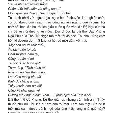
“Ta về như sợi tơ trời trắng
Chấp chới trôi buồn với nắng hanh.”
Mọi người nói đúng. Quả, tôi già từ hồi bé.
Tôi thích chơi với người già, nghe họ kể chuyện. Lại nghiện chữ,
cứ vớ được cuốn sách nào cũng nghiền ngẫm, quên cơm. Tôi
nhớ hồi học lớp ba, tôi lén giấu cuốn quốc văn lớp Đệ Ngũ của bà
chị để vừa đi đường vừa đọc. Đọc đi đọc lại bài thơ Đạo Phùng
Ngã Phu của Thôi Tử Ngọc mà mắt tôi đỏ hoe. Tôi phải đứng chờ
bên lề đường đợi mắt khô và hết đỏ mới dám về nhà.
”Một con người thất thểu,
Áo rách nón tơi bời
Chợt từ phía nam lại,
Cùng ta năn nỉ lời.
Ta hỏi: "Bác buồn gì?"
Thưa rằng: "Tình cảnh tôi,
Nhà nghèo làm thầy thuốc.
Lên Kinh mong cầu tài,
Kinh đô chẳng ai ốm.
Thầy thuốc như núi đồi,
Cùng kế phải quay về.
Đường mây nghìn dặm khơi,….” (bản dịch của Trúc Khê)
Bài thơ thể Cổ Phong, lời thơ giản dị, nhưng cái hình ảnh “Thầy
thuốc như núi đồi” kia cứ ám ảnh tôi mãi. Làm sao một đứa bé 8
tuổi mà cảm được cảnh ngộ của ông thầy lang nhà quê này?