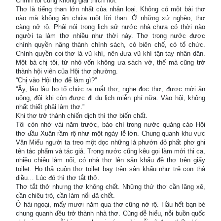
Chính tôi cũng không giải thích nỗi.
Thơ là tiếng than lớn nhất của nhân loại. Không có một bài thơ
nào mà không ẩn chứa một lời than. Ở những xứ nghèo, thơ
càng nở rộ. Phải nói trong lịch sử nước nhà chưa có thời nào
người ta làm thơ nhiều như thời này. Thơ trong nước được
chính quyền nâng thành chính sách, có biên chế, có tổ chức.
Chính quyền coi thơ là vũ khí, nên đưa vũ khí tận tay nhân dân.
Một bà chị tôi, từ nhỏ vốn không ưa sách vở, thế mà cũng trở
thành hội viên của Hội thơ phường.
“Chị vào Hội thơ để làm gì?”
“Ầy, lâu lâu họ tổ chức ra mắt thơ, nghe đọc thơ, được mời ăn
uống, đôi khi còn được đi du lịch miễn phí nữa. Vào hội, không
nhất thiết phải làm thơ.”
Khi thơ trở thành chiến dịch thì thơ biến chất.
Tôi còn nhớ vài năm trước, báo chí trong nước quảng cáo Hội
thơ đầu Xuân rầm rộ như một ngày lễ lớn. Chung quanh khu vực
Văn Miếu người ta treo một dọc những lá phướn đỏ phất phơ ghi
tên tác phẩm và tác giả. Trong nước cũng kêu gọi làm mới thi ca,
nhiều chiêu làm nổi, có nhà thơ lên sân khấu đề thơ trên giấy
toilet. Họ thả cuộn thơ toilet bay trên sân khấu như trẻ con thả
diều… Lúc đó thì thơ tắt thở.
Thơ tắt thở nhưng thơ không chết. Những thứ thơ cần lăng xê,
cần chiêu trò, cần làm nổi đã chết.
Ở hải ngoại, mấy mươi năm qua thơ cũng nở rộ. Hầu hết bạn bè
chung quanh đều trở thành nhà thơ. Cũng dễ hiểu, nỗi buồn quốc