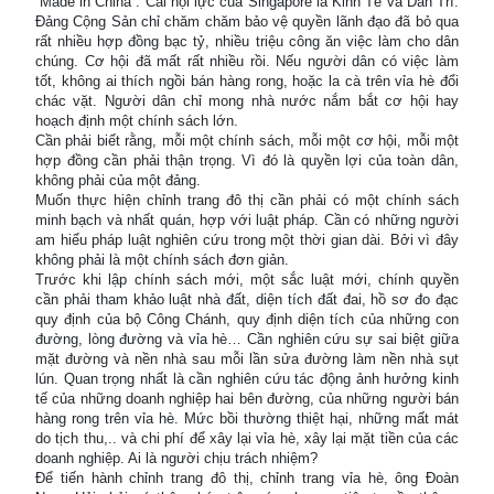
“Made in China”. Cái nội lực của Singapore là Kinh Tế và Dân Trí.
Đảng Cộng Sản chỉ chăm chăm bảo vệ quyền lãnh đạo đã bỏ qua
rất nhiều hợp đồng bạc tỷ, nhiều triệu công ăn việc làm cho dân
chúng. Cơ hội đã mất rất nhiều rồi. Nếu người dân có việc làm
tốt, không ai thích ngồi bán hàng rong, hoặc la cà trên vỉa hè đổi
chác vặt. Người dân chỉ mong nhà nước nắm bắt cơ hội hay
hoạch định một chính sách lớn.
Cần phải biết rằng, mỗi một chính sách, mỗi một cơ hội, mỗi một
hợp đồng cần phải thận trọng. Vì đó là quyền lợi của toàn dân,
không phải của một đảng.
Muốn thực hiện chỉnh trang đô thị cần phải có một chính sách
minh bạch và nhất quán, hợp với luật pháp. Cần có những người
am hiểu pháp luật nghiên cứu trong một thời gian dài. Bởi vì đây
không phải là một chính sách đơn giản.
Trước khi lập chính sách mới, một sắc luật mới, chính quyền
cần phải tham khảo luật nhà đất, diện tích đất đai, hồ sơ đo đạc
quy định của bộ Công Chánh, quy định diện tích của những con
đường, lòng đường và vỉa hè… Cần nghiên cứu sự sai biệt giữa
mặt đường và nền nhà sau mỗi lần sửa đường làm nền nhà sụt
lún. Quan trọng nhất là cần nghiên cứu tác động ảnh hưởng kinh
tế của những doanh nghiệp hai bên đường, của những người bán
hàng rong trên vỉa hè. Mức bồi thường thiệt hại, những mất mát
do tịch thu,.. và chi phí để xây lại vỉa hè, xây lại mặt tiền của các
doanh nghiệp. Ai là người chịu trách nhiệm?
Để tiến hành chỉnh trang đô thị, chỉnh trang vỉa hè, ông Đoàn