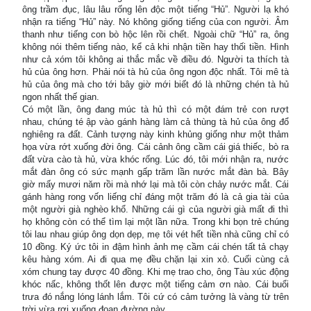
ông trầm đục, lâu lâu rống lên độc một tiếng “Hủ”. Người lạ khó
nhận ra tiếng “Hủ” này. Nó không giống tiếng của con người. Âm
thanh như tiếng con bò hộc lên rồi chết. Ngoài chữ “Hủ” ra, ông
không nói thêm tiếng nào, kể cả khi nhận tiền hay thối tiền. Hình
như cả xóm tôi không ai thắc mắc về điều đó. Người ta thích tà
hủ của ông hơn. Phải nói tà hủ của ông ngon độc nhất. Tôi mê tà
hủ của ông mà cho tới bây giờ mới biết đó là những chén tà hủ
ngon nhất thế gian.
Có một lần, ông đang múc tà hủ thì có một đám trẻ con rượt
nhau, chúng té ập vào gánh hàng làm cả thùng tà hủ của ông đổ
nghiêng ra đất. Cảnh tượng này kinh khủng giống như một thảm
họa vừa rớt xuống đời ông. Cái cảnh ông cầm cái giá thiếc, bò ra
đất vừa cào tà hủ, vừa khóc rống. Lúc đó, tôi mới nhận ra, nước
mắt đàn ông có sức mạnh gấp trăm lần nước mắt đàn bà. Bây
giờ mấy mươi năm rồi mà nhớ lại mà tôi còn chảy nước mắt. Cái
gánh hàng rong vốn liếng chỉ đáng một trăm đó là cả gia tài của
một người già nghèo khổ. Những cái gì của người già mất đi thì
họ không còn có thể tìm lại một lần nữa. Trong khi bọn trẻ chúng
tôi lau nhau giúp ông dọn dẹp, mẹ tôi vét hết tiền nhà cũng chỉ có
10 đồng. Ký ức tôi in đậm hình ảnh mẹ cầm cái chén tất tả chạy
kêu hàng xóm. Ai đi qua mẹ đều chặn lại xin xỏ. Cuối cùng cả
xóm chung tay được 40 đồng. Khi mẹ trao cho, ông Tàu xúc động
khóc nấc, không thốt lên được một tiếng cảm ơn nào. Cái buổi
trưa đó nắng lóng lánh lắm. Tôi cứ có cảm tưởng là vàng từ trên
trời vừa rơi xuống đoạn đường này.