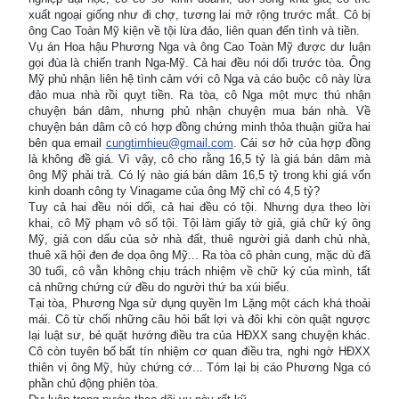
xuất ngoại giống như đi chợ, tương lai mở rộng trước mắt. Cô bị
ông Cao Toàn Mỹ kiện về tội lừa đảo, liên quan đến tình và tiền.
Vụ án Hoa hậu Phương Nga và ông Cao Toàn Mỹ được dư luận
gọi đùa là chiến tranh Nga-Mỹ. Cả hai đều nói dối trước tòa. Ông
Mỹ phủ nhận liên hệ tình cảm với cô Nga và cáo buộc cô này lừa
đảo mua nhà rồi quỵt tiền. Ra tòa, cô Nga một mực thú nhận
chuyện bán dâm, nhưng phủ nhận chuyện mua bán nhà. Về
chuyện bán dâm cô có hợp đồng chứng minh thỏa thuận giữa hai
bên qua email
cungtimhieu@gmail.com
. Cái sơ hở của hợp đồng
là không đề giá. Vì vậy, cô cho rằng 16,5 tỷ là giá bán dâm mà
ông Mỹ phải trả. Có lý nào giá bán dâm 16,5 tỷ trong khi giá vốn
kinh doanh công ty Vinagame của ông Mỹ chỉ có 4,5 tỷ?
Tuy cả hai đều nói dối, cả hai đều có tội. Nhưng dựa theo lời
khai, cô Mỹ phạm vô số tội. Tội làm giấy tờ giả, giả chữ ký ông
Mỹ, giả con dấu của sở nhà đất, thuê người giả danh chủ nhà,
thuê xã hội đen đe dọa ông Mỹ... Ra tòa cô phản cung, mặc dù đã
30 tuổi, cô vẫn không chịu trách nhiệm về chữ ký của mình, tất
cả những chứng cứ đều do người thứ ba xúi biểu.
Tại tòa, Phương Nga sử dụng quyền Im Lặng một cách khá thoải
mái. Cô từ chối những câu hỏi bất lợi và đôi khi còn quật ngược
lại luật sư, bẻ quặt hướng điều tra của HĐXX sang chuyện khác.
Cô còn tuyên bố bất tín nhiệm cơ quan điều tra, nghi ngờ HĐXX
thiên vị ông Mỹ, hủy chứng cớ... Tóm lại bị cáo Phương Nga có
phần chủ động phiên tòa.