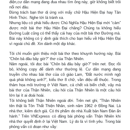
điện,cư dân mạng đang đua nhau tìm ông này, giờ không biết trôi
nổi nơi đâu.
Đừng trách bạn thơ dị ứng với mấy chữ Hậu Hiện Đại hay Tân
Hình Thức. Nghe tới là tránh xa.
Nhưng liệu có phải hiểu được Chủ Nghĩa Hậu Hiện Đại mới “cảm”
được một bài thơ Hậu Hiện Đại chăng? Chúng ta không hiểu
Đường Luật cũng có thể thấy cái hay của một bài thơ Đường mà.
Bài này không có ý định giải thích cho bạn hiểu về Hậu Hiện Đại
vì ngoài chủ đề. Xin dành một dịp khác.
Tôi chỉ muốn giới thiệu một bài thơ theo khuynh hướng này. Bài
“Chôn bả đâu bây giờ?” thơ của Thận Nhiên.
Năm ngoái, tôi đọc bài “Chôn bả đâu bây giờ?” trên net. Đọc rồi
bỏ, không copy để dành như thường lệ. Cư dân mạng đang
truyền cho nhau bài thơ của cô giáo Lam, “Đất nước mình ngộ
quá phải không anh?”, kiểu thơ 8 chữ, vần điệu dễ thuộc. Trong
thảm họa môi trường ở Việt Nam, cá chết và biển chết, vậy mà
bài thơ của Thận Nhiên, câu hỏi của Thận Nhiên là một câu hỏi
lớn lại ít ai đoái hoài.
Tôi không biết Thận Nhiên ngoài đời. Trên net ghi, “Thân Nhiên
tên thật là Tôn Thất Thiện Nhân, sinh năm 1962 ở Đồng Nai. Là
nhà thơ, kiêm dịch giả. Có thi phẩm do nhà Xuất bản Nam Đàn ấn
hành.” Trên VNExpress có đăng bài phỏng vấn Thận Nhiên khi
nhà thơ quyết định ở lại Việt Nam. Lý do là vì tình yêu. Trong bài
phỏng vấn có đoạn như vầy: