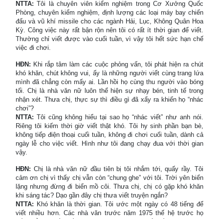
NTTA:
Tôi là chuyên viên kiểm nghiệm trong Cơ Xưởng Quốc
Phòng, chuyên kiểm nghiệm, định lượng các loại máy bay chiến
đấu và vũ khí missile cho các ngành Hải, Lục, Không Quân Hoa
Kỳ. Công việc này rất bận rộn nên tôi có rất ít thời gian để viết.
Thường chỉ viết được vào cuối tuần, vì vậy tôi hết sức hạn chế
việc đi chơi.
HĐN:
Khi rắp tâm làm các cuộc phỏng vấn, tôi phát hiện ra chút
khó khăn, chút không vui, ấy là những người viết cùng trang lứa
mình đã chẳng còn mấy ai. Lần hồi họ cùng thu người vào bóng
tối. Chị là nhà văn nữ luôn thể hiện sự nhạy bén, tinh tế trong
nhận xét. Thưa chị, thực sự thì điều gì đã xẩy ra khiến họ “nhác
chơi”?
NTTA:
Tôi cũng không hiểu tại sao họ “nhác viết” như anh nói.
Riêng tôi kiếm thời giờ viết thật khó. Tôi hy sinh phần bạn bè,
không tiếp điện thoại cuối tuần, không đi chơi cuối tuần, dành cả
ngày lễ cho việc viết. Hình như tôi đang chạy đua với thời gian
vậy.
HĐN:
Chị là nhà văn nữ đầu tiên bị tôi nhắm tới, quấy rầy. Tôi
cảm ơn chị vì thấy chị vẫn còn “chung ghe” với tôi. Trời yên biển
lặng nhưng đừng đi biển mồ côi. Thưa chị, chị có gặp khó khăn
khi sáng tác? Dạo gần đây chị thưa viết truyện ngắn?
NTTA:
Khó khăn là thời gian. Tôi ước một ngày có 48 tiếng để
viết nhiều hơn. Các nhà văn trước năm 1975 thế hệ trước họ