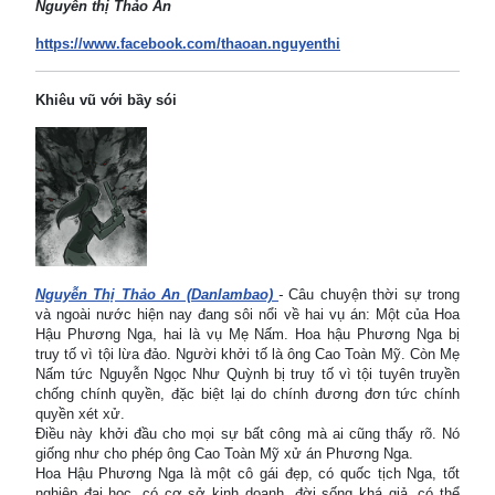
Nguyễn thị Thảo An
https://www.facebook.com/thaoan.nguyenthi
Khiêu vũ với bầy sói
Nguyễn Thị Thảo An (Danlambao)
-
Câu chuyện thời sự trong
và ngoài nước hiện nay đang sôi nổi về hai vụ án: Một của Hoa
Hậu Phương Nga, hai là vụ Mẹ Nấm. Hoa hậu Phương Nga bị
truy tố vì tội lừa đảo. Người khởi tố là ông Cao Toàn Mỹ. Còn Mẹ
Nấm tức Nguyễn Ngọc Như Quỳnh bị truy tố vì tội tuyên truyền
chống chính quyền, đặc biệt lại do chính đương đơn tức chính
quyền xét xử.
Điều này khởi đầu cho mọi sự bất công mà ai cũng thấy rõ. Nó
giống như cho phép ông Cao Toàn Mỹ xử án Phương Nga.
Hoa Hậu Phương Nga là một cô gái đẹp, có quốc tịch Nga, tốt
nghiệp đại học, có cơ sở kinh doanh, đời sống khá giả, có thể