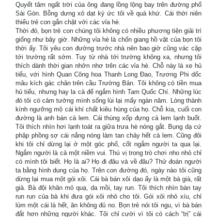
Quyết tâm ngất trời của ông đang lồng lộng bay trên đường phố
Sài Gòn. Bỗng dưng xô dạt ký ức tôi về quá khứ. Cái thời niên
thiếu trẻ con gắn chặt với các vỉa hè.
Thời đó, bọn trẻ con chúng tôi không có nhiều phương tiện giải trí
giống như bây giờ. Những vỉa hè là chốn giang hồ vặt của bọn tôi
thời ấy. Tôi yêu con đường trước nhà nên bao giờ cũng vác cặp
tới trường rất sớm. Tuy từ nhà tới trường không xa, nhưng tôi
thích dành thời gian nhởn nhơ trên các vỉa hè. Chỗ này là xe hủ
tiếu, với hình Quan Công hoa Thanh Long Đao, Trương Phi dốc
mâu kích gác chân trên cầu Trường Bản. Tôi không có tiền mua
hủ tiếu, nhưng hay la cà để ngắm hình Tam Quốc Chí. Những lúc
đó tôi có cảm tưởng mình sống lùi lại mấy ngàn năm. Lòng thành
kính ngưỡng mộ cái khí chất kiêu hùng của họ. Chỗ kia, cuối con
đường là anh bán cà lem. Cái thùng xốp đựng cà lem lạnh buốt.
Tôi thích nhìn hơi lạnh toát ra giữa trưa hè nóng gắt. Bụng dạ cứ
phập phồng sợ cái nắng nóng làm tan chảy hết cà lem. Cũng đôi
khi tôi chỉ dừng lại ở một góc phố, cốt ngắm người ta qua lại.
Ngắm người là cả một niềm vui. Thú vị trong trò chơi nho nhỏ chỉ
có mình tôi biết. Họ là ai? Họ đi đâu và về đâu? Thử đoán người
ta bằng hình dung của họ. Trên con đường đó, ngày nào tôi cũng
dừng lại mua một gói xôi. Cái bà bán xôi dạo ấy là một bà già, rất
già. Bà đội khăn mỏ quạ, da mồi, tay run. Tôi thích nhìn bàn tay
run run của bà khi đưa gói xôi nhỏ cho tôi. Gói xôi nhỏ xíu, chỉ
lủm một cái là hết, ăn không đủ no. Bọn trẻ nói tôi ngu, vì bà bán
đắt hơn những người khác. Tôi chỉ cười vì tôi có cách “trị” cái