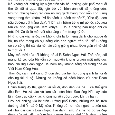
Kể không hết những kỷ niệm trên vỉa hè, những góc phố mà tuổi
thơ tôi đã đi qua. Bây giờ trở về, hình ảnh cũ đã không còn.
Nhưng những tiếng rao của những gánh hang rong vẫn còn vang
vang trong tâm khảm. “Ai ăn bánh ú, bánh tét hôn?”, “Chè đậu đen
nấu đường cát trắng đây”, “Hủ”, và những tiếng mì gõ lốc cốc xua
tan cái tĩnh lặng của đêm khuya… Đó là những bản nhạc chỉ có
một lời. Ca từ là một vệt sâu lắng chìm trong ký ức.
Những cái vỉa hè đó, nó không chỉ là lối riêng dành cho người đi
bộ, nó còn mang cả sự sống của con người trên đó. Nếu không
có sự sống thì cái vỉa hè nào cũng giống nhau. Đơn giản vì nó chỉ
là một lối đi.
May mà thời của tôi không có ai là Đoàn Ngọc Hải. Thế nên, cái
mảng ký ức của tôi vẫn còn nguyên không bị xẻn mất một góc
nào. Những Đoàn Ngọc Hải hôm nay không sống nổi trong chế độ
Việt Nam Cộng Hòa.
Thời đó, cảnh sát cũng đi dọn dẹp vỉa hè, họ cũng giành lại lối đi
cho người đi bộ. Nhưng họ không có cách hành xử như Đoàn
Ngọc Hải.
Chỉnh trang độ thị, giành lại lối đi, dọn dẹp vỉa hè… cả thế giới
đều làm. Họ đã làm và làm rất hoàn hảo. Sao ông Hải hay các
lãnh đạo cao cấp khác không nghiên cứu trước khi thi hành.
Hãy coi những vỉa hè trên đường phố Paris, những vỉa hè trên
đường phố Ý, cả ở Mỹ nữa. Không có nơi nào người ta xẻn sát
rạt như cái cách Đoàn Ngọc Hải đang làm. Vỉa hè nó có vẻ đẹp
riêng của nó. Hãy thử tưởng tượng đường phố Việt Nam không