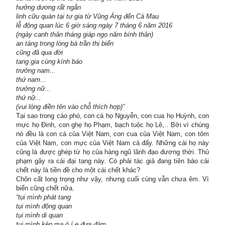
hưởng dương rất ngắn
linh cữu quàn tại tư gia từ Vũng Áng đến Cà Mau
lễ động quan lúc 6 giờ sáng ngày 7 tháng 6 năm 2016
(ngày canh thân tháng giáp ngọ năm bính thân)
an táng trong lòng bà trần thị biển
cũng đã qua đời
tang gia cùng kính báo
trưởng nam...
thứ nam...
trưởng nữ...
thứ nữ...
(vui lòng điền tên vào chỗ thích hợp)”
Tại sao trong cáo phó, con cá họ Nguyễn, con cua họ Huỳnh, con
mực họ Đinh, con ghẹ họ Phạm, bạch tuộc họ Lê,.. Bởi vì chúng
nó đều là con cá của Việt Nam, con cua của Việt Nam, con tôm
của Việt Nam, con mực của Việt Nam cả đấy. Những cái họ này
cũng là được ghép từ họ của hàng ngũ lãnh đạo đương thời. Thủ
phạm gây ra cái đại tang này. Có phải tác giả đang tiên báo cái
chết này là tiền đề cho một cái chết khác?
Chôn cất long trọng như vậy, nhưng cuối cùng vẫn chưa êm. Vì
biển cũng chết nữa.
“tụi mình phát tang
tụi mình động quan
tụi mình di quan
tụi mình kèn ma ò í e đưa đám