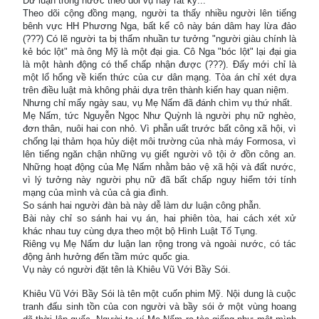
Dư luận trong nước theo dõi vụ này rất kỹ...
Theo dõi cộng đồng mạng, người ta thấy nhiều người lên tiếng
bênh vực HH Phương Nga, bất kể cô này bán dâm hay lừa đảo
(???) Có lẽ người ta bị thấm nhuần tư tưởng "người giàu chính là
kẻ bóc lột" mà ông Mỹ là một đại gia. Cô Nga "bóc lột" lại đại gia
là một hành động có thể chấp nhận được (???). Đấy mới chỉ là
một lổ hổng về kiến thức của cư dân mạng. Tòa án chỉ xét dựa
trên điều luật mà không phải dựa trên thành kiến hay quan niệm.
Nhưng chỉ mấy ngày sau, vụ Mẹ Nấm đã đánh chìm vụ thứ nhất.
Mẹ Nấm, tức Nguyễn Ngọc Như Quỳnh là người phụ nữ nghèo,
đơn thân, nuôi hai con nhỏ. Vì phẫn uất trước bất công xã hội, vì
chống lại thảm họa hủy diệt môi trường của nhà máy Formosa, vì
lên tiếng ngăn chận những vụ giết người vô tội ở đồn công an.
Những hoạt động của Mẹ Nấm nhằm bảo vệ xã hội và đất nước,
vì lý tưởng này người phụ nữ đã bất chấp nguy hiểm tới tính
mạng của mình và của cả gia đình.
So sánh hai người đàn bà này dễ làm dư luận công phẫn.
Bài này chỉ so sánh hai vụ án, hai phiên tòa, hai cách xét xử
khác nhau tuy cùng dựa theo một bộ Hình Luật Tố Tụng.
Riêng vụ Mẹ Nấm dư luận lan rộng trong và ngoài nước, có tác
động ảnh hưởng đến tầm mức quốc gia.
Vụ này có người đặt tên là Khiêu Vũ Với Bầy Sói.
Khiêu Vũ Với Bầy Sói là tên một cuốn phim Mỹ. Nội dung là cuộc
tranh đấu sinh tồn của con người và bầy sói ở một vùng hoang