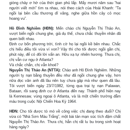
giòng chảy ơ hờ của thời gian phủ lấp. Mấy mươi năm sau “hai
người viết mới” tìm ra nhau, nói theo cách của Hoài Khanh: “Ta
ngồi lại bên cầu thương dĩ vãng, nghe giữa hồn cây cỏ mọc
hoang vu”.
Hồ Đình Nghiêm (HĐN):
Mến chào chị Nguyễn Thị Thảo An,
vượt biển ngồi chung ghe, giả dụ thế, chưa chắc thuyền nhân đã
quen biết nhau.
Định cư bốn phương trời, tình cờ họ lại ngồi kề bên nhau. Chắc
chị hiểu điều tôi vừa ví von? Vậy thì cho tôi được ngồi gần chị,
phút này, để có đôi lời vấn an. Hữu xạ tự nhiên hương. Thưa chị,
chị vẫn cư ngụ ở Atlanta?
Và chắc chắn, chị vẫn khoẻ?
Nguyễn Thị Thảo An (NTTA):
Chào anh Hô Đình Nghiêm. Những
người tỵ nạn bằng thuyền đều như đã ngồi chung ghe vậy, hơn
nữa đọc văn anh đã lâu nên tuy chưa gặp mà như quen đã lâu.
Tôi vượt biển ngày 23/7/1982, từng qua trại tỵ nạn Palawan,
Bataan, rồi sang định cư ở Atlanta đến nay. Thành phố hiện nay
là Kennesaw, vùng ngoại ô Atlanta, và là một chiến trường đẫm
máu trong cuộc Nội Chiến Hoa Kỳ 1964.
HĐN:
Cho tôi được tò mò về công việc chị đang theo đuổi? Chị
vừa có “Nhà Sơn Màu Trắng”, một bài tản mạn súc tích đậm chất
Nguyễn Thị Thảo An. Thưa chị, hẳn chị rất lu bu trong sinh hoạt
hàng ngày?