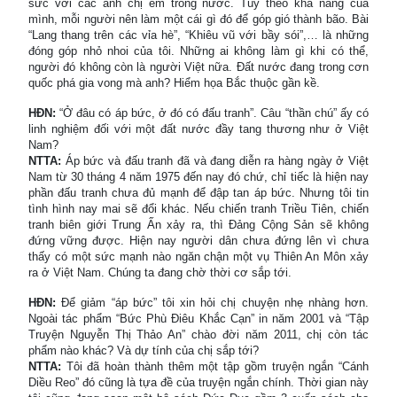
sức với các anh chị em trong nước. Tùy theo khả năng của
mình, mỗi người nên làm một cái gì đó để góp gió thành bão. Bài
“Lang thang trên các vỉa hè”, “Khiêu vũ với bầy sói”,… là những
đóng góp nhỏ nhoi của tôi. Những ai không làm gì khi có thể,
người đó không còn là người Việt nữa. Đất nước đang trong cơn
quốc phá gia vong mà anh? Hiểm họa Bắc thuộc gần kề.
HĐN:
“Ở đâu có áp bức, ở đó có đấu tranh”. Câu “thần chú” ấy có
linh nghiệm đối với một đất nước đầy tang thương như ở Việt
Nam?
NTTA:
Áp bức và đấu tranh đã và đang diễn ra hàng ngày ở Việt
Nam từ 30 tháng 4 năm 1975 đến nay đó chứ, chỉ tiếc là hiện nay
phần đấu tranh chưa đủ mạnh để đập tan áp bức. Nhưng tôi tin
tình hình nay mai sẽ đổi khác. Nếu chiến tranh Triều Tiên, chiến
tranh biên giới Trung Ấn xảy ra, thì Đảng Cộng Sản sẽ không
đứng vững được. Hiện nay người dân chưa đứng lên vì chưa
thấy có một sức mạnh nào ngăn chận một vụ Thiên An Môn xảy
ra ở Việt Nam. Chúng ta đang chờ thời cơ sắp tới.
HĐN:
Để giảm “áp bức” tôi xin hỏi chị chuyện nhẹ nhàng hơn.
Ngoài tác phẩm “Bức Phù Điêu Khắc Cạn” in năm 2001 và “Tập
Truyện Nguyễn Thị Thảo An” chào đời năm 2011, chị còn tác
phẩm nào khác? Và dự tính của chị sắp tới?
NTTA:
Tôi đã hoàn thành thêm một tập gồm truyện ngắn “Cánh
Diều Reo” đó cũng là tựa đề của truyện ngắn chính. Thời gian này