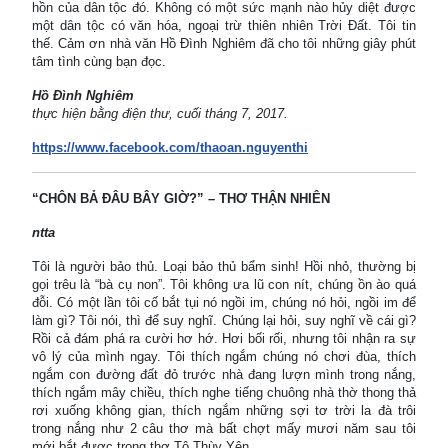
hồn của dân tộc đó. Không có một sức mạnh nào hủy diệt được
một dân tộc có văn hóa, ngoại trừ thiên nhiên Trời Đất. Tôi tin
thế. Cảm ơn nhà văn Hồ Đình Nghiêm đã cho tôi những giây phút
tâm tình cùng bạn đọc.
Hồ Đình Nghiêm
thực hiện bằng điện thư, cuối tháng 7, 2017.
https://www.facebook.com/thaoan.nguyenthi
“CHÔN BẢ ĐÂU BÂY GIỜ?” – THƠ THẬN NHIÊN
ntta
Tôi là người bảo thủ. Loại bảo thủ bẩm sinh! Hồi nhỏ, thường bị
gọi trêu là “bà cụ non”. Tôi không ưa lũ con nít, chúng ồn ào quá
đỗi. Có một lần tôi cố bắt tụi nó ngồi im, chúng nó hỏi, ngồi im để
làm gì? Tôi nói, thì để suy nghĩ. Chúng lại hỏi, suy nghĩ về cái gì?
Rồi cả đám phá ra cười hơ hớ. Hơi bối rối, nhưng tôi nhận ra sự
vô lý của mình ngay. Tôi thích ngắm chúng nó chơi đùa, thích
ngắm con đường đất đỏ trước nhà đang lượn mình trong nắng,
thích ngắm mây chiều, thích nghe tiếng chuông nhà thờ thong thả
rơi xuống không gian, thích ngắm những sợi tơ trời la đà trôi
trong nắng như 2 câu thơ mà bất chợt mấy mươi năm sau tôi
mới bắt được trong thơ Tô Thùy Yên.