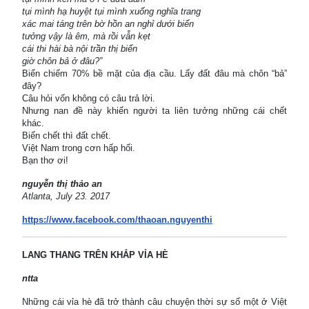
tụi mình hạ huyệt tụi mình xuống nghĩa trang
xác mai táng trên bờ hồn an nghỉ dưới biển
tưởng vậy là êm, mà rồi vẫn kẹt
cái thi hài bà nội trần thị biển
giờ chôn bả ở đâu?”
Biển chiếm 70% bề mặt của địa cầu. Lấy đất đâu mà chôn “bả”
đây?
Câu hỏi vốn không có câu trả lời.
Nhưng nan đề này khiến người ta liên tưởng những cái chết
khác.
Biển chết thì đất chết.
Việt Nam trong cơn hấp hối.
Bạn thơ ơi!
nguyễn thị thảo an
Atlanta, July 23. 2017
https://www.facebook.com/thaoan.nguyenthi
LANG THANG TRÊN KHẮP VỈA HÈ
ntta
Những cái vỉa hè đã trở thành câu chuyện thời sự số một ở Việt