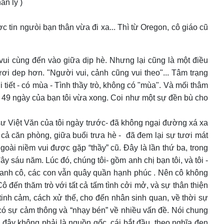
ân lý )
c tin ngưòi bạn thân vừa đi xa... Thì từ Oregon, cô giáo cũ
 vui cùng đến vào giữa dịp hè. Nhưng lại cũng là một điều
ơi dep hơn. "Người vui, cảnh cũng vui theo"... Tâm trạng
tiết - có mùa - Tình thầy trò, không có "mùa". Và mối thâm
c 49 ngày của bạn tôi vừa xong. Coi như một sự đền bù cho
o sư Việt Văn của tôi ngày trước- đã không ngại đường xá xa
cả căn phòng, giữa buổi trưa hè - đã đem lại sự tươi mát
ngoài niềm vui được gặp “thầy” cũ. Đây là lần thứ ba, trong
sáu năm. Lúc đó, chúng tôi- gồm anh chị bạn tôi, và tôi -
quanh cô, các con vẫn quây quần hạnh phúc . Nên cô không
 đến thăm trò với tất cả tấm tình cởi mở, và sự thân thiện
 tinh cảm, cách xử thế, cho đến nhân sinh quan, về thời sự
ã có sự cảm thông và “nhạy bén” về nhiều vấn đề. Nói chung
 đây không phải là nguồn gốc, cái bắt đầu, theo nghĩa đen