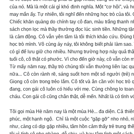
của nó. Mà là một cái gì khó định nghĩa. Một “cơ hội”, và
may mắn ấy. Tự nhiên, tôi nghĩ đến những học trò của tôi
Chiếc khăn quàng do chính tay cô đan, màu trắng thanh n
sách chọn lọc mà thầy thường đọc lúc sinh tiền. Những tặn
là cảm động. Cô vẫn yên tâm là tôi thích khảo cứu. Đúng
học trò mình. Vô cùng áy náy, tôi không biết phải làm sao. 
có gì để lưu giữ cho nhiều. Nhưng trường hợp này quả thật
tuổi cô, cô thật có phước. Vì cho đến giờ này, cô vẫn còn m
Từ mấy năm nay, thầy trò chúng tôi vẫn thường liên lạc 
nữa... Cô còn rành rẽ, sáng suốt hơn một số người (trẻ) 
Giọng cô còn trong trẻo lắm. Cô tốt và ân cần với học trò 
đang, con gái cô luôn có hiếu với mẹ. Cùng chồng lo toan
cháu. Con gái cô cũng chân thật, dễ mến. Nhất là có tình v
Tôi gọi mùa Hè năm nay là một mùa Hè... đa diện. Cả thiê
phúc, một hạnh ngộ. Chỉ là một cuộc “gặp gỡ” nho nhỏ, n
như, càng có dịp gặp nhiều, tâm hồn cảm thấy trẻ trung th
tôi vì tính cô nhẹ nhàng, dễ chịu, và hay tâm tình một các