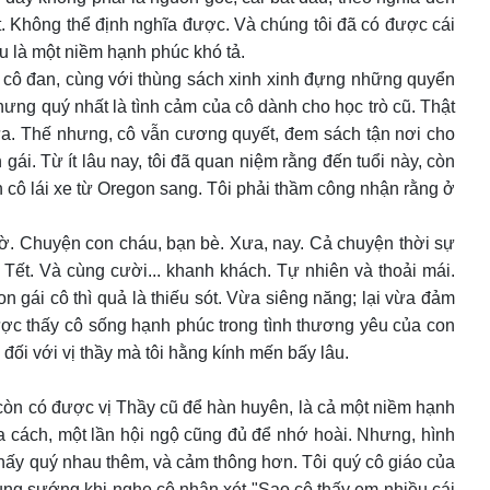
ệt. Không thể định nghĩa được. Và chúng tôi đã có được cái
u là một niềm hạnh phúc khó tả.
i cô đan, cùng với thùng sách xinh xinh đựng những quyển
hưng quý nhất là tình cảm của cô dành cho học trò cũ. Thật
nữa. Thế nhưng, cô vẫn cương quyết, đem sách tận nơi cho
 gái. Từ ít lâu nay, tôi đã quan niệm rằng đến tuổi này, còn
n cô lái xe từ Oregon sang. Tôi phải thầm công nhận rằng ở
iờ. Chuyện con cháu, bạn bè. Xưa, nay. Cả chuyện thời sự
 Tết. Và cùng cười... khanh khách. Tự nhiên và thoải mái.
on gái cô thì quả là thiếu sót. Vừa siêng năng; lại vừa đảm
được thấy cô sống hạnh phúc trong tình thương yêu của con
 đối với vị thầy mà tôi hằng kính mến bấy lâu.
 còn có được vị Thầy cũ để hàn huyên, là cả một niềm hạnh
a cách, một lần hội ngộ cũng đủ để nhớ hoài. Nhưng, hình
 thấy quý nhau thêm, và cảm thông hơn. Tôi quý cô giáo của
t sung sướng khi nghe cô nhận xét "Sao cô thấy em nhiều cái