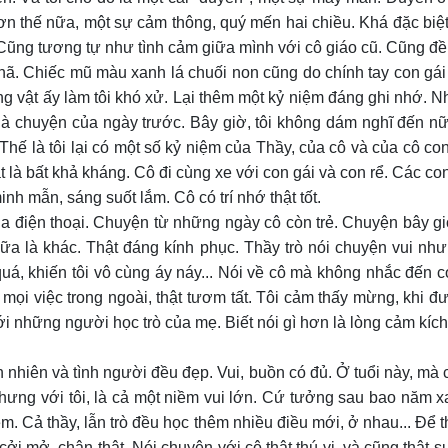
 hơn thế nữa, một sự cảm thông, quý mến hai chiều. Khá đặc bi
. Cũng tương tự như tình cảm giữa mình với cô giáo cũ. Cũng đề
hã. Chiếc mũ màu xanh lá chuối non cũng do chính tay con gá
g vật ấy làm tôi khó xử. Lại thêm một kỷ niệm đáng ghi nhớ. N
 là chuyện của ngày trước. Bây giờ, tôi không dám nghĩ đến 
Thế là tôi lại có một số kỷ niệm của Thầy, của cô và của cô con
 là bất khả kháng. Cô đi cùng xe với con gái và con rể. Các co
inh mẫn, sáng suốt lắm. Cô có trí nhớ thật tốt.
qua điện thoại. Chuyện từ những ngày cô còn trẻ. Chuyện bây g
nữa là khác. Thật đáng kính phục. Thầy trò nói chuyện vui như
quá, khiến tôi vô cùng áy náy... Nói về cô mà không nhắc đến c
 mọi việc trong ngoài, thật tươm tất. Tôi cảm thấy mừng, khi 
ới những người học trò của mẹ. Biết nói gì hơn là lòng cảm kích
n nhiên và tình người đều đẹp. Vui, buồn có đủ. Ở tuổi này, mà
hưng với tôi, là cả một niềm vui lớn. Cứ tưởng sau bao năm x
êm. Cả thầy, lẫn trò đều học thêm nhiều điều mới, ở nhau... Để
h cởi mở, chân thật. Nói chuyện với cô thật thú vị. và cũng thậ