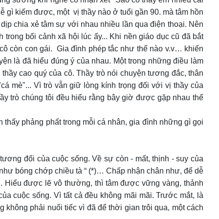
ễ gì kiếm được, một vị thầy nào ở tuổi gần 90. mà tâm hồn
dịp chia xẻ tâm sự với nhau nhiều lần qua điện thoại. Nên
rong bối cảnh xã hội lúc ấy... Khi nền giáo dục cũ đã bắt
ô còn con gái. Gia đình phép tắc như thế nào v.v… khiến
huyện là đã hiểu đúng ý của nhau. Một trong những điều làm
 thầy cao quý của cô. Thầy trò nói chuyện tương đắc, thân
á mè"... Vì trò vẫn giữ lòng kính trọng đối với vị thầy của
thầy trò chúng tôi đều hiểu rằng bây giờ được gặp nhau thế
 thấy phảng phất trong mỗi cá nhân, gia đình những gì gọi
 tương đối của cuộc sống. Về sự còn - mất, thịnh - suy của
ân như bóng chớp chiều tà “ (*)… Chấp nhận chân như, để dễ
nh. Hiểu được lẽ vô thường, thì tâm được vững vàng, thảnh
của cuộc sống. Vì tất cả đều không mãi mãi. Trước mắt, là
 không phải nuối tiếc vì đã để thời gian trôi qua, một cách