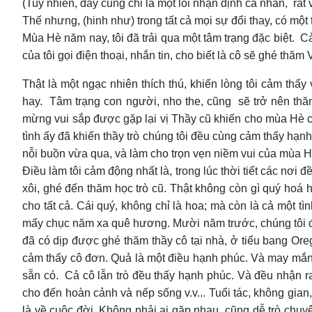
(Tuy nhiên, đây cũng chỉ là một lối nhận định cá nhân, rấ
Thế nhưng, (hinh như) trong tất cả mọi sự đổi thay, có một t
Mùa Hè năm nay, tôi đã trải qua một tâm trạng đặc biệt. Cả
của tôi gọi điện thoại, nhắn tin, cho biết là cô sẽ ghé thăm
Thật là một ngạc nhiên thích thú, khiến lòng tôi cảm thấ
hay. Tâm trạng con người, nho the, cũng sẽ trở nên thăn
mừng vui sắp được gặp lại vị Thầy cũ khiến cho mùa Hè của
tình ấy đã khiến thầy trò chúng tôi đều cùng cảm thấy hạ
nỗi buồn vừa qua, và làm cho trọn vẹn niềm vui của mùa 
Điều làm tôi cảm động nhất là, trong lúc thời tiết các nơi
xôi, ghé đến thăm học trò cũ. Thật không còn gì quý hoá
cho tất cả. Cái quý, không chỉ là hoa; mà còn là cả một tì
mấy chục năm xa quê hương. Mười năm trước, chúng tôi đã 
đã có dịp được ghé thăm thầy cô tại nhà, ở tiểu bang Or
cảm thấy cô đơn. Quả là một điều hạnh phúc. Và may mắn ch
sẵn có. Cả cô lẫn trò đều thấy hạnh phúc. Và đều nhận ra 
cho đến hoàn cảnh và nếp sống v.v... Tuổi tác, không gian
là về cuộc đời. Không phải ai gặp nhau, cũng dễ trò chuy