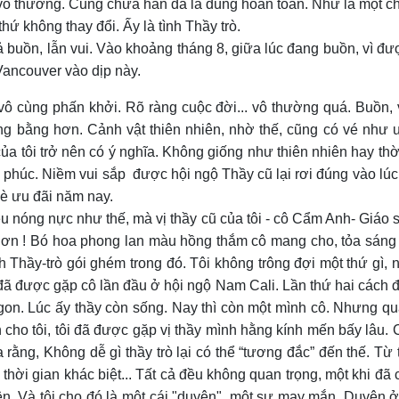
t vô thường. Cũng chưa hẳn đã là đúng hoàn toàn. Như là một ch
hứ không thay đổi. Ấy là tình Thầy trò.
 buồn, lẫn vui. Vào khoảng tháng 8, giữa lúc đang buồn, vì đượ
 Vancouver vào dịp này.
y vô cùng phấn khởi. Rõ ràng cuộc đời... vô thường quá. Buồn,
g bằng hơn. Cảnh vật thiên nhiên, nhờ thế, cũng có vé như ư
 tôi trở nên có ý nghĩa. Không giống như thiên nhiên hay thời 
nh phúc. Niềm vui sắp được hội ngộ Thầy cũ lại rơi đúng vào lú
Hè ưu đãi năm nay.
 đều nóng nực như thế, mà vị thầy cũ của tôi - cô Cẩm Anh- Giá
 hơn ! Bó hoa phong lan màu hồng thắm cô mang cho, tỏa sáng 
nh Thầy-trò gói ghém trong đó. Tôi không trông đợi một thứ gì, 
được gặp cô lần đầu ở hội ngộ Nam Cali. Lần thứ hai cách đây 
egon. Lúc ấy thầy còn sống. Nay thì còn một mình cô. Nhưng 
o tôi, tôi đã được gặp vị thầy mình hằng kính mến bấy lâu. Cô
rằng, Không dễ gì thầy trò lại có thể “tương đắc” đến thế. Từ
, thời gian khác biệt... Tất cả đều không quan trọng, một khi đ
ện. Và tôi cho đó là một cái "duyên", một sự may mắn. Duyên ở