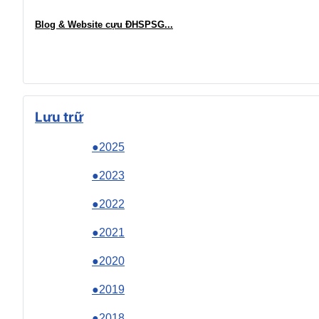
Blog & Website cựu ĐHSPSG..
.
Lưu trữ
●2025
●2023
●2022
●2021
●2020
●2019
●2018