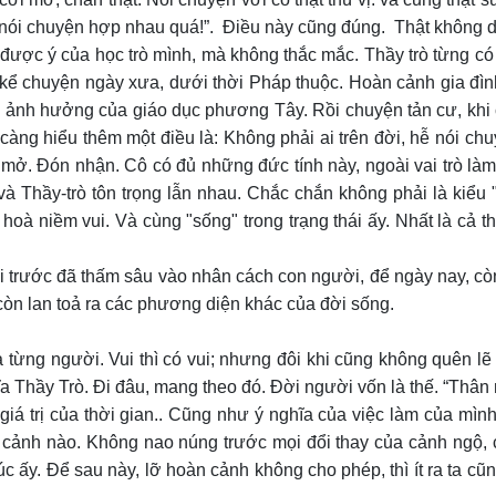
 nói chuyện hợp nhau quá!”. Điều này cũng đúng. Thật không d
 được ý của học trò mình, mà không thắc mắc. Thầy trò từng có 
kể chuyện ngày xưa, dưới thời Pháp thuộc. Hoàn cảnh gia đình t
 ảnh hưởng của giáo dục phương Tây. Rồi chuyện tản cư, khi c
 càng hiểu thêm một điều là: Không phải ai trên đời, hễ nói c
mở. Đón nhận. Cô có đủ những đức tính này, ngoài vai trò làm
à Thầy-trò tôn trọng lẫn nhau. Chắc chắn không phải là kiểu "c
 hoà niềm vui. Và cùng "sống" trong trạng thái ấy. Nhất là cả 
i trước đã thấm sâu vào nhân cách con người, để ngày nay, còn
òn lan toả ra các phương diện khác của đời sống.
 từng người. Vui thì có vui; nhưng đôi khi cũng không quên lẽ
hĩa Thầy Trò. Đi đâu, mang theo đó. Đời người vốn là thế. “Th
giá trị của thời gian.. Cũng như ý nghĩa của việc làm của mì
n cảnh nào. Không nao núng trước mọi đổi thay của cảnh ngộ, 
 ấy. Để sau này, lỡ hoàn cảnh không cho phép, thì ít ra ta cũng