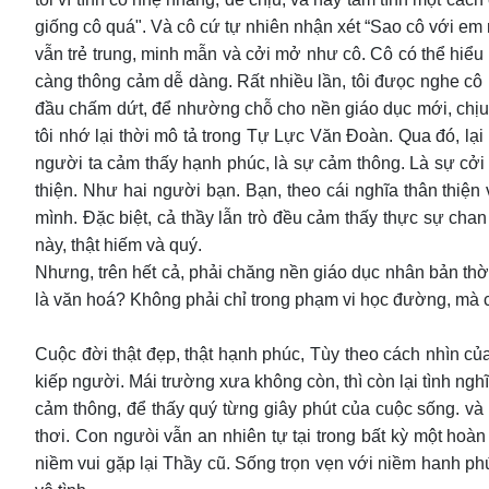
giống cô quá". Và cô cứ tự nhiên nhận xét “Sao cô với em
vẫn trẻ trung, minh mẫn và cởi mở như cô. Cô có thể hiểu
càng thông cảm dễ dàng. Rất nhiều lần, tôi đưọc nghe cô 
đầu chấm dứt, để nhường chỗ cho nền giáo dục mới, chịu
tôi nhớ lại thời mô tả trong Tự Lực Văn Đoàn. Qua đó, lại
người ta cảm thấy hạnh phúc, là sự cảm thông. Là sự cởi 
thiện. Như hai người bạn. Bạn, theo cái nghĩa thân thiện v
mình. Đặc biệt, cả thầy lẫn trò đều cảm thấy thực sự chan
này, thật hiếm và quý.
Nhưng, trên hết cả, phải chăng nền giáo dục nhân bản thờ
là văn hoá? Không phải chỉ trong phạm vi học đường, mà c
Cuộc đời thật đẹp, thật hạnh phúc, Tùy theo cách nhìn của
kiếp người. Mái trường xưa không còn, thì còn lại tình ng
cảm thông, để thấy quý từng giây phút của cuộc sống. và 
thơi. Con ngưòi vẫn an nhiên tự tại trong bất kỳ một hoà
niềm vui gặp lại Thầy cũ. Sống trọn vẹn với niềm hanh phúc