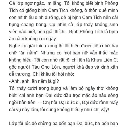
Cả lớp ngơ ngác, im lặng. Tôi không biết bịnh Phòng
Tích có giống bịnh Cam Tích không, ở thôn quê mình
con nít thiếu dinh dưỡng, dễ bị bịnh Cam Tích nên cái
bụng chang bang. Cụ nhìn cả lớp thấy không sinh
viên nào biết, bèn giải thích: - Bịnh Phòng Tích là bịnh
ăn nằm không coi ngày.
Nghe cụ giải thích xong thì tôi hiểu được liền nhờ hai
chữ “ăn nằm”. Nhưng có một bạn nữ vẫn thắc mắc
không hiểu. Tôi còn nhớ rất rõ, chị tên là Khưu Liên C.
gốc người Tàu Chợ Lớn, người khá đẹp và xinh xắn
dễ thương. Chị khều tôi hỏi nhỏ:
- Anh, anh, ăn nằm là gì?
Tôi thấy cười trong bụng và làm bộ ngây thơ không
biết, chỉ anh bạn Đại đức đầu trọc mặc áo nâu sòng
ngồi bàn trên: - - Chị hỏi Đại đức đi, Đại đức rành mấy
cái vụ nầy lắm, tôi cũng không hiểu y như chị vậy!
Lớp tôi lúc đó chừng ba bốn bạn Đai đức, ba bốn bạn