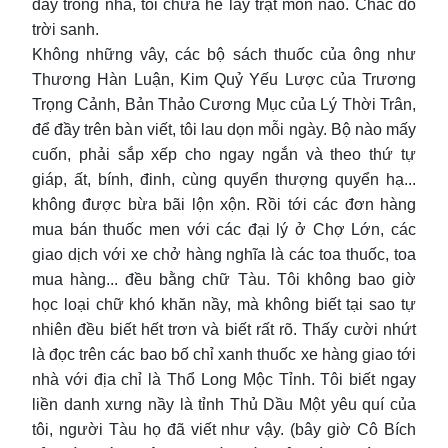
đầy trong nhà, tôi chưa hề lấy trật món nào. Chắc do
trời sanh.
Không những vây, các bộ sách thuốc của ông như
Thương Hàn Luận, Kim Quỷ Yếu Lược của Trương
Trọng Cảnh, Bản Thảo Cương Mục của Lý Thời Trân,
để đầy trên bàn viết, tôi lau dọn mỗi ngày. Bộ nào mấy
cuốn, phải sắp xếp cho ngay ngắn và theo thứ tự
giáp, ất, bính, đinh, cùng quyển thượng quyển hạ...
không được bừa bãi lộn xộn. Rồi tới các đơn hàng
mua bán thuốc men với các đại lý ở Chợ Lớn, các
giao dịch với xe chở hàng nghĩa là các toa thuốc, toa
mua hàng... đều bằng chữ Tàu. Tôi không bao giờ
học loại chữ khó khăn nầy, mà không biết tại sao tự
nhiên đều biết hết trơn và biết rất rõ. Thấy cười nhứt
là đọc trên các bao bố chỉ xanh thuốc xe hàng giao tới
nhà với địa chỉ là Thổ Long Mộc Tỉnh. Tôi biết ngay
liền danh xưng nầy là tỉnh Thủ Dầu Một yêu quí của
tôi, người Tàu họ đã viết như vậy. (bây giờ Cô Bích