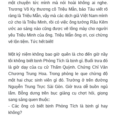
một chuyện tức mình mà nói hoài không ai nghe.
Trương Vô Kỵ thương cô Triệu Mẫn, báo Tàu viết rõ
ràng là Triệu Mẫn, vậy mà các dịch giả Việt Nam mình
cứ cho là Triệu Minh, rồi có việc ông tướng Râu Kẽm
ước ao sáng nào cũng được vẽ lông mày cho người
yêu Triệu Minh của ổng. Triệu Mẫn ông ơi, coi chừng
vẽ lộn tiệm. Tức hết biết!
Một kỷ niệm không bao giờ quên là cho đến giờ nầy
tôi không biết bịnh Phòng Tích là bịnh gì. Buổi trưa đó
là giờ dạy của cụ cử Thẩm Quỳnh. Chứng Chỉ Văn
Chương Trung Hoa. Trong phòng le que chừng độ
một hai chục sinh viên gì đó. Trường ở trên đường
Nguyễn Trung Trực Sài Gòn. Giờ trưa dễ buồn ngủ
lắm. Bỗng dưng trên bục giảng cụ chợt hỏi, giọng
sang sảng quen thuộc:
- Các ông có biết bịnh Phòng Tích là bịnh gì hay
không?