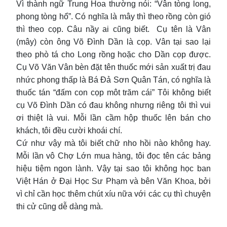
Vì thành ngữ Trung Hoa thường nói: “Vân tòng long,
phong tòng hổ”. Có nghĩa là mây thì theo rồng còn gió
thì theo cọp. Câu nầy ai cũng biết. Cụ tên là Vân
(mây) còn ông Võ Đình Dần là cọp. Vân tại sao lại
theo phò tá cho Long rồng hoặc cho Dần cọp được.
Cụ Võ Văn Vân bèn đặt tên thuốc mới sản xuất trị đau
nhức phong thấp là Bá Đả Sơn Quân Tán, có nghĩa là
thuốc tán “đấm con cọp môt trăm cái” Tôi không biết
cụ Võ Đình Dần có đau không nhưng riêng tôi thì vui
ơi thiệt là vui. Mỗi lần cầm hộp thuốc lên bán cho
khách, tôi đều cười khoái chí.
Cứ như vậy mà tôi biết chữ nho hồi nào không hay.
Mỗi lần vô Chợ Lớn mua hàng, tôi đọc tên các bảng
hiệu tiệm ngon lành. Vậy tại sao tôi không học ban
Việt Hán ở Đại Học Sư Phạm và bên Văn Khoa, bởi
vì chỉ cần học thêm chút xíu nữa với các cụ thì chuyện
thi cử cũng dễ dàng mà.