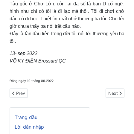
Tàu gốc ở Chợ Lớn, còn lại đa số là ban D cổ ngữ,
hình như chỉ có tôi là đi lạc mà thôi. Tôi đi chơi chớ
đâu có đi học. Thiệt tình rất nhớ thuơng ba tôi. Cho tới
giờ chưa thấy ba nói trật câu nào.
Đây là lần đầu tiên trong đời tôi nói lời thương yêu ba
tôi.
13- sep 2022
VÕ KỲ ĐIỀN Brossard QC
Đăng ngày 19 tháng 09.2022
Previous article: Một vài chuyện từ câu ca dao trái bắp nướng
Next article:
Prev
Next
Trang đầu
Lời dẫn nhập