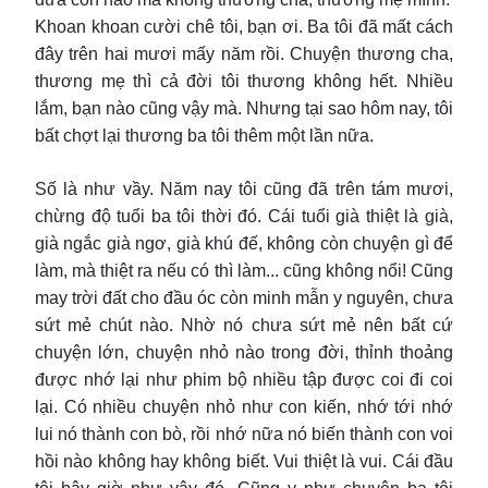
Khoan khoan cười chê tôi, bạn ơi. Ba tôi đã mất cách
đây trên hai mươi mấy năm rồi. Chuyện thương cha,
thương mẹ thì cả đời tôi thương không hết. Nhiều
lắm, bạn nào cũng vậy mà. Nhưng tại sao hôm nay, tôi
bất chợt lại thương ba tôi thêm một lần nữa.
Số là như vầy. Năm nay tôi cũng đã trên tám mươi,
chừng độ tuổi ba tôi thời đó. Cái tuổi già thiệt là già,
già ngắc già ngơ, già khú đế, không còn chuyện gì để
làm, mà thiệt ra nếu có thì làm... cũng không nổi! Cũng
may trời đất cho đầu óc còn minh mẫn y nguyên, chưa
sứt mẻ chút nào. Nhờ nó chưa sứt mẻ nên bất cứ
chuyện lớn, chuyện nhỏ nào trong đời, thỉnh thoảng
được nhớ lại như phim bộ nhiều tập được coi đi coi
lại. Có nhiều chuyện nhỏ như con kiến, nhớ tới nhớ
lui nó thành con bò, rồi nhớ nữa nó biến thành con voi
hồi nào không hay không biết. Vui thiệt là vui. Cái đầu