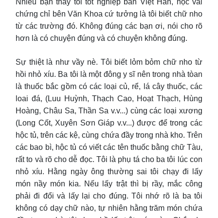
Nhiều bạn thấy tôi tốt nghiệp ban Việt Hán, học vài
chứng chỉ bên Văn Khoa cứ tưởng là tôi biết chữ nho
từ các trường đó. Không đúng các bạn ơi, nói cho rõ
hơn là có chuyện đúng và có chuyện không đúng.
Sự thiệt là như vầy nè. Tôi biết lỏm bỏm chữ nho từ
hồi nhỏ xíu. Ba tôi là một đông y sĩ nên trong nhà tòan
là thuốc bắc gồm có các loại củ, rể, lá cây thuốc, các
loai đá, (Luu Huỳnh, Thạch Cao, Hoạt Thạch, Hùng
Hoàng, Châu Sa, Thần Sa v.v...) cùng các loại xương
(Long Cốt, Xuyên Sơn Giáp v.v...) được để trong các
hộc tủ, trên các kệ, cùng chứa đầy trong nhà kho. Trên
các bao bì, hộc tủ có viết các tên thuốc bằng chữ Tàu,
rất to và rõ cho dễ đọc. Tôi là phụ tá cho ba tôi lúc con
nhỏ xíu. Hằng ngày ông thường sai tôi chạy đi lấy
món nầy món kia. Nếu lấy trật thì bị rầy, mắc công
phải đi đổi và lấy lại cho đúng. Tôi nhớ rõ là ba tôi
không có dạy chữ nào, tự nhiên hằng trăm món chứa