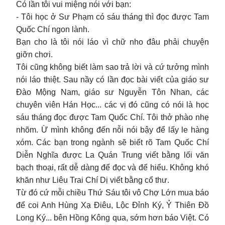
Có lần tôi vui miệng nói với bạn:
- Tôi học ở Sư Phạm có sáu tháng thì đọc được Tam
Quốc Chí ngon lành.
Bạn cho là tôi nói láo vì chữ nho đâu phải chuyện
giỡn chơi.
Tôi cũng không biết làm sao trả lời và cứ tưởng mình
nói láo thiệt. Sau nầy có lần đọc bài viết của giáo sư
Đào Mộng Nam, giáo sư Nguyễn Tôn Nhan, các
chuyên viên Hán Học... các vị đó cũng có nói là học
sáu tháng đọc được Tam Quốc Chí. Tôi thở phào nhẹ
nhõm. Ừ mình không đến nỗi nói bậy để lấy le hàng
xóm. Các bạn trong ngành sẽ biết rõ Tam Quốc Chí
Diễn Nghĩa được La Quán Trung viết bằng lối văn
bạch thoại, rất dễ dàng để đọc và để hiểu. Không khó
khăn như Liêu Trai Chí Dị viết bằng cổ thư.
Từ đó cứ mỗi chiều Thứ Sáu tôi vô Chợ Lớn mua báo
để coi Anh Hùng Xạ Điêu, Lộc Đỉnh Ký, Ỷ Thiên Đồ
Long Ký... bên Hồng Kông qua, sớm hơn báo Việt. Có