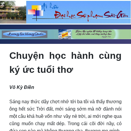
Chuyện học hành cùng
ký ức tuổi thơ
Võ Kỳ Điền
Sáng nay thức dậy chợt nhớ tới ba tôi và thấy thương
ông hết sức Trời đất, mới sáng sớm mà nỡ đành nói
một câu khá huề vốn như vầy nè trời, ai mới nghe qua
cũng muốn chạy mất dép. Trong cái cõi đời nầy, có
đứa con nào mà không thương cha, thương mẹ mình.