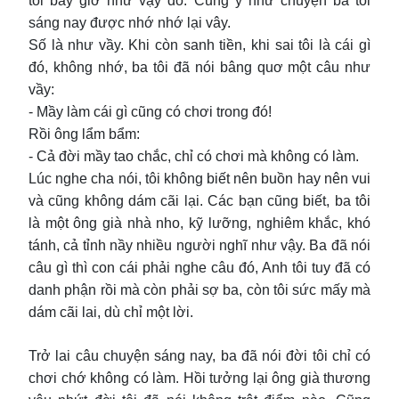
tôi bây giờ như vậy đó. Cũng y như chuyện ba tôi
sáng nay được nhớ nhớ lại vây.
Số là như vầy. Khi còn sanh tiền, khi sai tôi là cái gì
đó, không nhớ, ba tôi đã nói bâng quơ một câu như
vầy:
- Mầy làm cái gì cũng có chơi trong đó!
Rồi ông lẩm bẩm:
- Cả đời mầy tao chắc, chỉ có chơi mà không có làm.
Lúc nghe cha nói, tôi không biết nên buồn hay nên vui
và cũng không dám cãi lại. Các bạn cũng biết, ba tôi
là một ông già nhà nho, kỹ lưỡng, nghiêm khắc, khó
tánh, cả tỉnh nầy nhiều người nghĩ như vậy. Ba đã nói
câu gì thì con cái phải nghe câu đó, Anh tôi tuy đã có
danh phận rồi mà còn phải sợ ba, còn tôi sức mấy mà
dám cãi lai, dù chỉ một lời.
Trở lai câu chuyện sáng nay, ba đã nói đời tôi chỉ có
chơi chớ không có làm. Hồi tưởng lại ông già thương