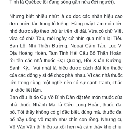
Tỉnh là Québec tôi đang sống gần nửa đời người).
Nhưng biết nhiều nhứt là do đọc các nhãn hiệu cao
đơn huờn tán trong tủ kiếng. Hàng mấy trăm món lớn
nhỏ được sắp theo thứ tự trên kệ dài. Vừa có chữ Việt
vừa có chữ Tàu, mỗi ngày cứ nhìn qua nhìn lại Tiêu
Ban Lộ, Nhị Thiên Đường, Ngoại Cảm Tán, Lục Vị
Địa Hoàng Hoàn, Tam Tinh Hải Cẩu Bổ Thận Hoàn,
rồi tên các nhà thuốc Đại Quang, Hồi Xuân Đường,
Sanh Ký... Vui nhất là hiểu được cách đặt tên thuốc
của các đông y sĩ để chọc phá nhau. Vì các nhà thuốc
lớn trong cùng một nghề nên có sự cạnh tranh, chắc
là khốc liệt lắm.
Ban đầu là do Cụ Võ Đình Dần đặt tên món thuốc của
nhà thuốc Nhành Mai là Cửu Long Hoàn, thuốc đại
bổ. Tôi thấy không có gì đặc biêt, đúng mà, thưốc đại
bổ nầy uống vô mạnh như chín con rồng. Nhưng cụ
Võ Văn Vân thì hiểu xa xôi hơn và cảm thấy khó chịu.