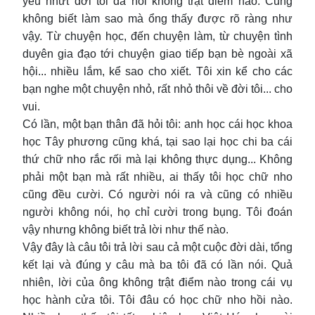
yêu nhứt đời tôi đã nói không trật điểm nào. Cũng
không biết làm sao mà ổng thấy được rõ ràng như
vậy. Từ chuyện học, đến chuyện làm, từ chuyện tình
duyên gia đạo tới chuyện giao tiếp bạn bè ngoài xã
hội... nhiều lắm, kể sao cho xiết. Tôi xin kể cho các
bạn nghe một chuyện nhỏ, rất nhỏ thôi về đời tôi... cho
vui.
Có lần, một bạn thân đã hỏi tôi: anh học cái học khoa
học Tây phương cũng khá, tại sao lại học chi ba cái
thứ chữ nho rắc rối mà lại không thực dụng... Không
phải một bạn mà rất nhiều, ai thấy tôi học chữ nho
cũng đều cười. Có người nói ra và cũng có nhiều
người không nói, họ chỉ cười trong bụng. Tôi đoán
vậy nhưng không biết trả lời như thế nào.
Vậy đây là câu tôi trả lời sau cả một cuộc đời dài, tổng
kết lại và đúng y câu mà ba tôi đã có lần nói. Quả
nhiên, lời của ông không trật điểm nào trong cái vụ
học hành cửa tôi. Tôi đâu có học chữ nho hồi nào.