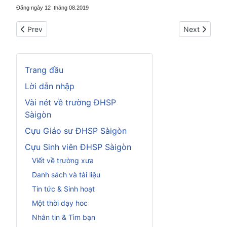
Đăng ngày 12 tháng 08.2019
Previous article: Ý nghĩa một chọn lựa
Next article: 
Prev
Next
Trang đầu
Lời dẫn nhập
Vài nét về trường ĐHSP
Sàigòn
Cựu Giáo sư ĐHSP Sàigòn
Cựu Sinh viên ĐHSP Sàigòn
Viết về trường xưa
Danh sách và tài liệu
Tin tức & Sinh hoạt
Một thời dạy hoc
Nhắn tin & Tìm bạn