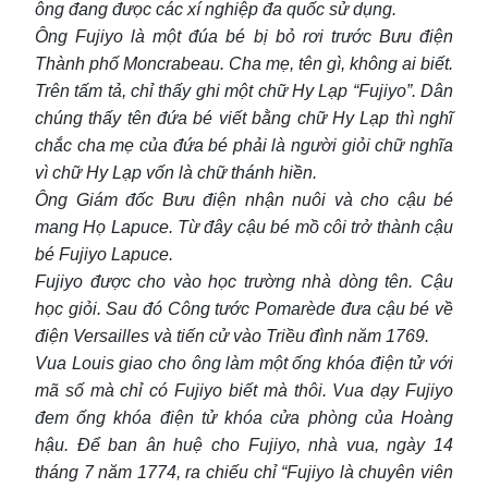
ông đang đưọc các xí nghiệp đa quốc sử dụng.
Ông Fujiyo là một đúa bé bị bỏ rơi trước Bưu điện
Thành phố Moncrabeau. Cha mẹ, tên gì, không ai biết.
Trên tấm tả, chỉ thấy ghi một chữ Hy Lạp “Fujiyo”. Dân
chúng thấy tên đứa bé viết bằng chữ Hy Lạp thì nghĩ
chắc cha mẹ của đứa bé phải là người giỏi chữ nghĩa
vì chữ Hy Lạp vốn là chữ thánh hiền.
Ông Giám đốc Bưu điện nhận nuôi và cho cậu bé
mang Họ Lapuce. Từ đây cậu bé mồ côi trở thành cậu
bé Fujiyo Lapuce.
Fujiyo được cho vào học trường nhà dòng tên. Cậu
học giỏi. Sau đó Công tước Pomarède đưa cậu bé về
điện Versailles và tiến cử vào Triều đình năm 1769.
Vua Louis giao cho ông làm một ống khóa điện tử với
mã số mà chỉ có Fujiyo biết mà thôi. Vua dạy Fujiyo
đem ống khóa điện tử khóa cửa phòng của Hoàng
hậu. Để ban ân huệ cho Fujiyo, nhà vua, ngày 14
tháng 7 năm 1774, ra chiếu chỉ “Fujiyo là chuyên viên