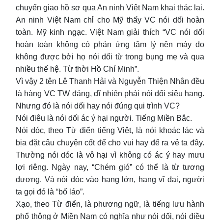
chuyển giao hồ sơ qua An ninh Việt Nam khai thác lại.
An ninh Việt Nam chỉ cho Mỹ thấy VC nói dối hoàn
toàn. Mỹ kinh ngạc. Việt Nam giải thích “VC nói dối
hoàn toàn không có phản ứng tâm lý nên máy đo
không được bởi họ nói dối từ trong bụng mẹ và qua
nhiều thế hệ. Từ thời Hồ Chí Minh”.
Vì vậy 2 tên Lê Thanh Hải và Nguyễn Thiện Nhân đều
là hàng VC TW đảng, dĩ nhiên phải nói dối siêu hạng.
Nhưng đó là nói dối hay nói đúng qui trình VC?
Nói điêu là nói dối ác ý hại người. Tiếng Miền Bắc.
Nói dóc, theo Từ điển tiếng Việt, là nói khoác lác và
bịa đặt câu chuyện cốt để cho vui hay để ra vẻ ta đây.
Thường nói dóc là vô hại vì không có ác ý hay mưu
lợi riêng. Ngày nay, “Chém gió” có thể là từ tương
đương. Và nói dóc vào hạng lớn, hạng vĩ đại, người
ta gọi đó là “bố láo”.
Xạo, theo Từ điển, là phương ngữ, là tiếng lưu hành
phổ thông ở Miền Nam có nghĩa như nói dối, nói điều