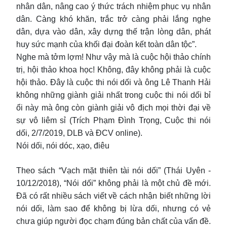
nhân dân, nâng cao ý thức trách nhiệm phục vụ nhân
dân. Càng khó khăn, trắc trở càng phải lắng nghe
dân, dựa vào dân, xây dựng thế trận lòng dân, phát
huy sức mạnh của khối đại đoàn kết toàn dân tộc”.
Nghe mà tởm lợm! Như vậy mà là cuộc hội thảo chính
trị, hội thảo khoa học! Không, đây không phải là cuộc
hội thảo. Đây là cuộc thi nói dối và ông Lê Thanh Hải
không những giành giải nhất trong cuộc thi nói dối bỉ
ổi này mà ông còn giành giải vô địch mọi thời đại về
sự vô liêm sỉ (Trích Phạm Đình Trọng, Cuộc thi nói
dối, 2/7/2019, DLB và ĐCV online).
Nói dối, nói dóc, xạo, điêu
Theo sách “Vạch mặt thiên tài nói dối” (Thái Uyên -
10/12/2018), “Nói dối” không phải là một chủ đề mới.
Đã có rất nhiều sách viết về cách nhận biết những lời
nói dối, làm sao để không bị lừa dối, nhưng có vẻ
chưa giúp người đọc chạm đúng bản chất của vấn đề.