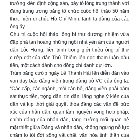
trường kiên định cộng sản, bày tỏ lòng trung thành với
đảng trung ương bằng tổ chức cuộc hội thảo 50 năm
thực hiện di chúc Hồ Chí Minh, lãnh tụ đảng của các
ông ấy.
Chủ trì cuộc hội thảo, ông bí thư đương nhiệm vừa
đập phá tan hoang những ngôi nhà yên ấm của người
dân Lộc Hưng, liền trịnh trọng giới thiệu ông bí thư
cướp đất của dân Thủ Thiêm lên đọc tham luận đầu
tiên, một cách dành cho đồng chí danh dự lớn.
Trùm băng cướp ngày Lê Thanh Hải lên diễn đàn véo
von dạy bảo đảng viên trong đảng bộ VC của ông ta:
“Các cấp, các ngành, mỗi cán bộ, đảng viên phải bám
sát thực tiễn, trọng dân, tin dân, lắng nghe ý kiến của
dân và kịp thời giải quyết thỏa đáng các vấn đề bức
xúc của nhân dân, quan tâm nguyện vọng hợp pháp,
chính đáng của nhân dân, tăng cường mối quan hệ
mật thiết giữa Đảng và nhân dân, không ngừng nỗ lực
chăm lo tốt đời sống vật chất, văn hóa tinh thần của