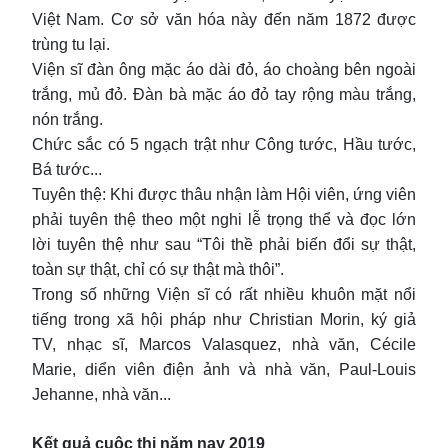
Việt Nam. Cơ sở văn hóa này đến năm 1872 được
trùng tu lại.
Viện sĩ đàn ông mặc áo dài đỏ, áo choàng bên ngoài
trắng, mủ đỏ. Đàn bà mặc áo đỏ tay rộng màu trắng,
nón trắng.
Chức sắc có 5 ngạch trật như Công tước, Hầu tước,
Bá tước...
Tuyên thệ: Khi được thâu nhận làm Hội viên, ứng viên
phải tuyên thệ theo một nghi lễ trọng thể và đọc lớn
lời tuyên thệ như sau “Tôi thề phải biến đổi sự thật,
toàn sự thật, chỉ có sự thật mà thôi”.
Trong số những Viện sĩ có rất nhiều khuôn mặt nổi
tiếng trong xã hội pháp như Christian Morin, ký giả
TV, nhạc sĩ, Marcos Valasquez, nhà văn, Cécile
Marie, diển viên điện ảnh và nhà văn, Paul-Louis
Jehanne, nhà văn...
Kết quả cuộc thi năm nay 2019