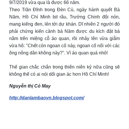
9/7/2019 vừa qua là được 66 năm.
Theo Trần Đĩnh trong Đèn Cù, ngày hành quyết Bà
Năm, Hồ Chí Minh bịt râu, Trường Chinh đội nón,
mang kiếng đen, lẻn tới dự khán. Dĩ nhiên 2 người đó
phải chứng kiến cảnh bà Năm được du kích đặt bà
nằm trên miệng cỗ áo quan, rồi nhảy lên vừa giẫm
vừa hô: "Chết còn ngoan cố này, ngoan cố nổi với các
ông nông dân không này?". Vì áo quan quá nhỏ!
Thế gian chắc chắn trong thiên niên kỷ nữa cũng sẽ
không thể có ai nói dối gian ác hơn Hồ Chí Minh!
Nguyễn thị Cỏ May
http://danlambaovn.blogspot.com/