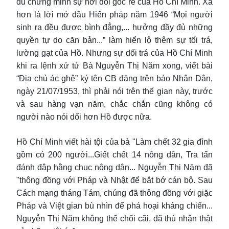
đủ chứng minh sự nới dối gốc rể của Hồ Chí Minh. Xa
hơn là lời mở đầu Hiến pháp năm 1946 “Mọi người
sinh ra đều được bình đẳng,... hưởng đầy đủ những
quyền tự do căn bản...” làm hiển lộ thêm sự tối trá,
lường gạt của Hồ. Nhưng sự dối trá của Hồ Chí Minh
khi ra lệnh xử tử Bà Nguyễn Thị Năm xong, viết bài
“Địa chủ ác ghê” ký tên CB đăng trên báo Nhân Dân,
ngày 21/07/1953, thì phải nói trên thế gian này, trước
và sau hàng vạn năm, chắc chắn cũng không có
người nào nói dối hơn Hồ được nữa.
Hồ Chí Minh viết hài tội của bà "Làm chết 32 gia đình
gồm có 200 người...Giết chết 14 nông dân, Tra tấn
đánh đập hằng chục nông dân... Nguyễn Thị Năm đã
"thông đồng với Pháp và Nhật để bắt bớ cán bộ. Sau
Cách mạng tháng Tám, chúng đã thông đồng với giặc
Pháp và Việt gian bù nhìn để phá hoại kháng chiến...
Nguyễn Thị Năm không thể chối cãi, đã thú nhận thật