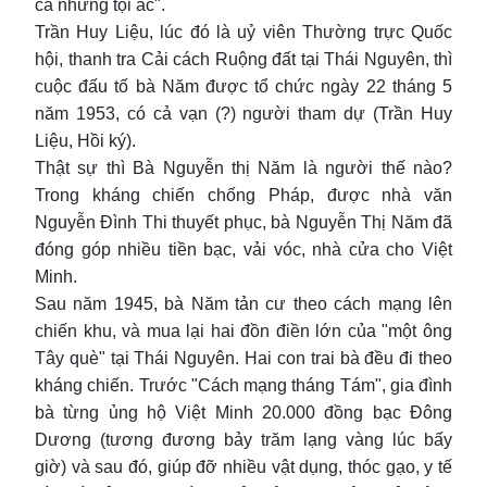
cả những tội ác".
Trần Huy Liệu, lúc đó là uỷ viên Thường trực Quốc
hội, thanh tra Cải cách Ruộng đất tại Thái Nguyên, thì
cuộc đấu tố bà Năm được tổ chức ngày 22 tháng 5
năm 1953, có cả vạn (?) người tham dự (Trần Huy
Liệu, Hồi ký).
Thật sự thì Bà Nguyễn thị Năm là người thế nào?
Trong kháng chiến chống Pháp, được nhà văn
Nguyễn Đình Thi thuyết phục, bà Nguyễn Thị Năm đã
đóng góp nhiều tiền bạc, vải vóc, nhà cửa cho Việt
Minh.
Sau năm 1945, bà Năm tản cư theo cách mạng lên
chiến khu, và mua lại hai đồn điền lớn của "một ông
Tây què" tại Thái Nguyên. Hai con trai bà đều đi theo
kháng chiến. Trước "Cách mạng tháng Tám", gia đình
bà từng ủng hộ Việt Minh 20.000 đồng bạc Đông
Dương (tương đương bảy trăm lạng vàng lúc bấy
giờ) và sau đó, giúp đỡ nhiều vật dụng, thóc gạo, y tế