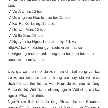
tuổi.
-.* Vừ A Dính, 13 tuổi.
-.* Dương văn Nội, tử trận lúc 15 tuổi.
-.* Kơ-Pa Kơ-Lơng, 13 tuổi.
-.* Hồ văn Mên, 13 tuổi.
-.* Võ thị Sáu, 12 tuổi.
-.* Nguyễn bá Ngọc, học sinh lớp 4B, v.v...
http://c1baokhetp.hungyen.edu.vn/tin-tuc-su-
kien/guong-mot-so-anh-hung-dan-toc-nho-tuoi-cua-
nuoc-viet-nam-ta.html
Độc giả có thể nhớ được nhiểu chi tiết trong vài bài
trước mà tôi phải lập lại trong bài này, chỉ với mục
đích để các thế hệ trẻ Việt Nam được hiểu rõ rằng:
Pháp đô hộ Việt Nam, nhưng người Việt chịu ơn hai
người Pháp rất nhiều.
Người ơn thứ nhất là ông Alexandre de Rhodes,
người đã có công sáng tạo ra chữ quốc ngữ để người