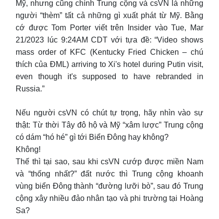
Mỹ, nhưng cũng chính Trung cộng và csVN là những
người “thèm” tất cả những gì xuất phát từ Mỹ. Bằng
cớ được Tom Porter viết trên Insider vào Tue, Mar
21/2023 lúc 9:24AM CDT với tựa đề: “Video shows
mass order of KFC (Kentucky Fried Chicken – chú
thích của ĐML) arriving to Xi's hotel during Putin visit,
even though it's supposed to have rebranded in
Russia.”
Nếu người csVN có chút tự trọng, hãy nhìn vào sự
thật: Từ thời Tây đô hộ và Mỹ “xâm lược” Trung cộng
có dám “hó hé” gì tới Biển Đông hay không?
Không!
Thế thì tại sao, sau khi csVN cướp được miền Nam
và “thống nhất?” đất nước thì Trung cộng khoanh
vùng biển Đông thành “đường lưỡi bò”, sau đó Trung
cộng xây nhiều đảo nhân tạo và phi trường tại Hoàng
Sa?