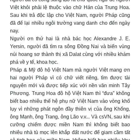
Việt khỏi phải lệ thuộc vào chữ Hán của Trung Hoa.
Sau khi trả độc lập cho Việt Nam, người Pháp cũng
đã để lại nhiều ngôi trường vang danh cho đến ngày
nay.
Người ơn thứ hai là nhà bác học Alexandre J. E.
Yersin, người đã tìm ra sông Đồng Nai và biến vùng
núi hoang sơ thành thị xã Dalat cùng với nhiều khám
phá về y tế, khoa học.
Pháp & Mỹ đô hộ Việt Nam mà người Việt mang ơn
hai người Pháp vì có chữ viết riêng, tìm được tài
nguyên mới và được tiếp xúc với nền văn minh Tây
Phương. Trung Hoa đô hộ Việt Nam thì “đưa” không
biết bao nhiêu thế hệ phụ nữ Việt Nam vào vòng khổ
lụy vì những phát ngôn đầy thiên vị của ông Khổng,
ông Mạnh, ông Trang, ông Lão v.v... Và csVN, sau khi
cưỡng chiếm được miền Nam thì không biết bao
nhiêu nhà tù mọc lên khắp đất nước để giam cầm tất