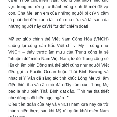
cả tinh hoa của miền Nam, không biết bao nhiêu khu
vực trong núi rừng trở thành vùng kinh tế mới để vợ
con, Cha Mẹ, anh em của những người bị csVN cầm
tù phải dời đến canh tác, còn nhà cửa và tài sản của
những người này csVN “tự do” chiếm đoạt!
Mỹ trợ giúp chính thể Việt Nam Cộng Hòa (VNCH)
chống lại cộng sản Bắc Việt chỉ vì Mỹ – cũng như
VNCH – thấy trước âm mưu của Trung cộng là sẽ
“nhuộm đỏ” miền Nam Việt Nam, từ đó Trung cộng sẽ
lấn chiếm biển Đông mà thế giới cũng như người Việt
đều gọi là Pacific Ocean hoặc Thái Bình Bương và
nhạc sĩ Y Vân đã sáng tác tình khúc Lòng Mẹ với âm
điệu thiết tha và câu mở đầu đầy cảm xúc: “Lòng Mẹ
bao la như biển Thái Bình dạt dào. Tình mẹ tha thiết
như dòng suối hiền ngọt ngào...”
Điều tiên đoán của Mỹ và VNCH năm xưa nay đã trở
thành hiện thực, sau khi Mỹ rút quân khỏi miền Nam