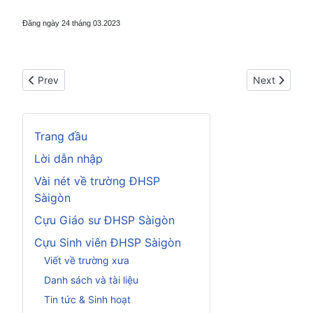
Đăng ngày 24 tháng 03.2023
Previous article: Thủ đoạn của Trung cộng
Next article: 
Prev
Next
Trang đầu
Lời dẫn nhập
Vài nét về trường ĐHSP
Sàigòn
Cựu Giáo sư ĐHSP Sàigòn
Cựu Sinh viên ĐHSP Sàigòn
Viết về trường xưa
Danh sách và tài liệu
Tin tức & Sinh hoạt