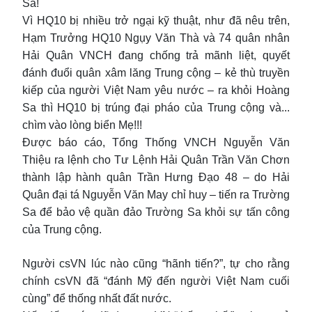
Sa!
Vì HQ10 bị nhiều trở ngại kỹ thuật, như đã nêu trên,
Hạm Trưởng HQ10 Ngụy Văn Thà và 74 quân nhân
Hải Quân VNCH đang chống trả mãnh liệt, quyết
đánh đuổi quân xâm lăng Trung cộng – kẻ thù truyền
kiếp của người Việt Nam yêu nước – ra khỏi Hoàng
Sa thì HQ10 bị trúng đại pháo của Trung cộng và...
chìm vào lòng biển Mẹ!!!
Được báo cáo, Tổng Thống VNCH Nguyễn Văn
Thiệu ra lệnh cho Tư Lệnh Hải Quân Trần Văn Chơn
thành lập hành quân Trần Hưng Đạo 48 – do Hải
Quân đại tá Nguyễn Văn May chỉ huy – tiến ra Trường
Sa để bảo vệ quần đảo Trường Sa khỏi sự tấn công
của Trung cộng.
Người csVN lúc nào cũng “hãnh tiến?”, tự cho rằng
chính csVN đã “đánh Mỹ đến người Việt Nam cuối
cùng” để thống nhất đất nước.