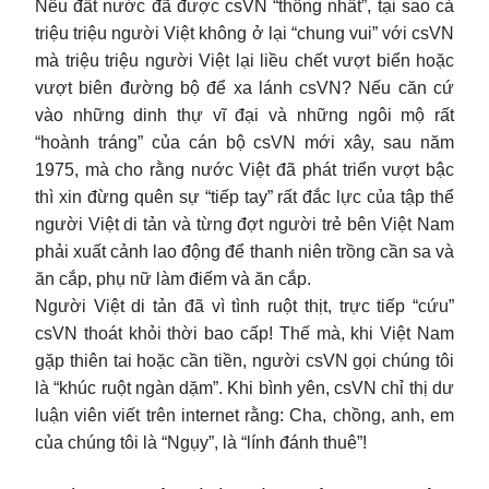
Nếu đất nước đã được csVN “thống nhất”, tại sao cả
triệu triệu người Việt không ở lại “chung vui” với csVN
mà triệu triệu người Việt lại liều chết vượt biển hoặc
vượt biên đường bộ để xa lánh csVN? Nếu căn cứ
vào những dinh thự vĩ đại và những ngôi mộ rất
“hoành tráng” của cán bộ csVN mới xây, sau năm
1975, mà cho rằng nước Việt đã phát triển vượt bậc
thì xin đừng quên sự “tiếp tay” rất đắc lực của tập thể
người Việt di tản và từng đợt người trẻ bên Việt Nam
phải xuất cảnh lao động để thanh niên trồng cần sa và
ăn cắp, phụ nữ làm điếm và ăn cắp.
Người Việt di tản đã vì tình ruột thịt, trực tiếp “cứu”
csVN thoát khỏi thời bao cấp! Thế mà, khi Việt Nam
gặp thiên tai hoặc cần tiền, người csVN gọi chúng tôi
là “khúc ruột ngàn dặm”. Khi bình yên, csVN chỉ thị dư
luận viên viết trên internet rằng: Cha, chồng, anh, em
của chúng tôi là “Ngụy”, là “lính đánh thuê”!