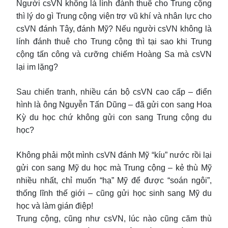
Người csVN không là lính đánh thuê cho Trung cộng
thì lý do gì Trung cộng viện trợ vũ khí và nhân lực cho
csVN đánh Tây, đánh Mỹ? Nếu người csVN không là
lính đánh thuê cho Trung cộng thì tại sao khi Trung
cộng tấn công và cưỡng chiếm Hoàng Sa mà csVN
lại im lặng?
Sau chiến tranh, nhiều cán bộ csVN cao cấp – điển
hình là ông Nguyễn Tấn Dũng – đã gửi con sang Hoa
Kỳ du học chứ không gửi con sang Trung cộng du
học?
Không phải một mình csVN đánh Mỹ “kíu” nước rồi lại
gửi con sang Mỹ du học mà Trung cộng – kẻ thù Mỹ
nhiều nhất, chỉ muốn “hạ” Mỹ để được “soán ngôi”,
thống lĩnh thế giới – cũng gửi học sinh sang Mỹ du
học và làm gián điệp!
Trung cộng, cũng như csVN, lúc nào cũng căm thù