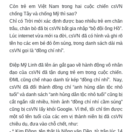
Còn trẻ em Việt Nam trong hai cuộc chiến csVN
chống Tây và chống Mỹ thì sao?
Chỉ có Trời mới xác định được bao nhiêu trẻ em chăn
trâu, chăn bò đã bị csVN bắt gia nhập “bộ đội ông Hồ”.
Lúc internet vừa mới ra đời, csVN đã có hình và ghi rõ
tên họ các em bé đó ôm súng, trong danh sách dài mà
csVN gọi là “đồng chí nhí”.
Điệp Mỹ Linh đã lên án gắt gao về hành động vô nhân
đạo của csVN đã tận dụng trẻ em trong cuộc chiến.
ĐML cũng chế nhạo danh từ kép “đồng chí nhí”. Nay,
csVN đã đổi thành đồng chí “anh hùng dân tộc nhỏ
tuổi” và danh sách “anh hủng dân tộc nhỏ tuổi” cũng bị
cắt ngắn rất nhiều, hình ảnh “đồng chí nhí cầm súng”
cũng bị csVN lấy khỏi Google. Vì thế, tôi chỉ tìm được
một số tên tuổi của các em vị thành niên bị đã csVN
chiêu dụ, đưa vào chỗ chết, như:
-.* Kim Đồng, tên thật là Nông văn Dền, tử trận lúc 14