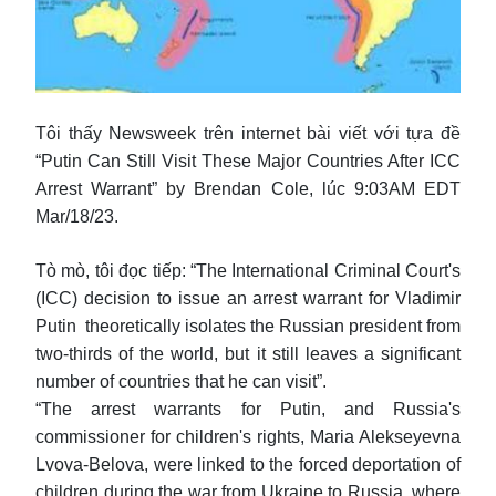
Tôi thấy Newsweek trên internet bài viết với tựa đề
“Putin Can Still Visit These Major Countries After ICC
Arrest Warrant” by Brendan Cole, lúc 9:03AM EDT
Mar/18/23.
Tò mò, tôi đọc tiếp: “The International Criminal Court's
(ICC) decision to issue an arrest warrant for Vladimir
Putin theoretically isolates the Russian president from
two-thirds of the world, but it still leaves a significant
number of countries that he can visit”.
“The arrest warrants for Putin, and Russia's
commissioner for children's rights, Maria Alekseyevna
Lvova-Belova, were linked to the forced deportation of
children during the war from Ukraine to Russia, where