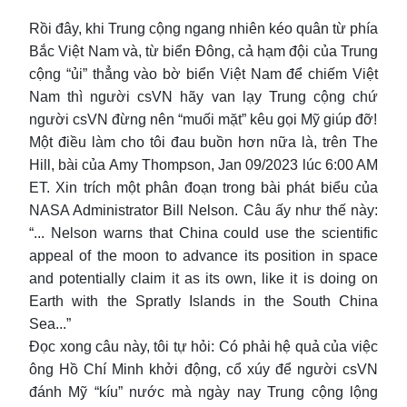
Rồi đây, khi Trung cộng ngang nhiên kéo quân từ phía
Bắc Việt Nam và, từ biển Đông, cả hạm đội của Trung
cộng “ủi” thẳng vào bờ biển Việt Nam để chiếm Việt
Nam thì người csVN hãy van lạy Trung cộng chứ
người csVN đừng nên “muối mặt” kêu gọi Mỹ giúp đỡ!
Một điều làm cho tôi đau buồn hơn nữa là, trên The
Hill, bài của Amy Thompson, Jan 09/2023 lúc 6:00 AM
ET. Xin trích một phân đoạn trong bài phát biểu của
NASA Administrator Bill Nelson. Câu ấy như thế này:
“... Nelson warns that China could use the scientific
appeal of the moon to advance its position in space
and potentially claim it as its own, like it is doing on
Earth with the Spratly Islands in the South China
Sea...”
Đọc xong câu này, tôi tự hỏi: Có phải hệ quả của việc
ông Hồ Chí Minh khởi động, cổ xúy để người csVN
đánh Mỹ “kíu” nước mà ngày nay Trung cộng lộng