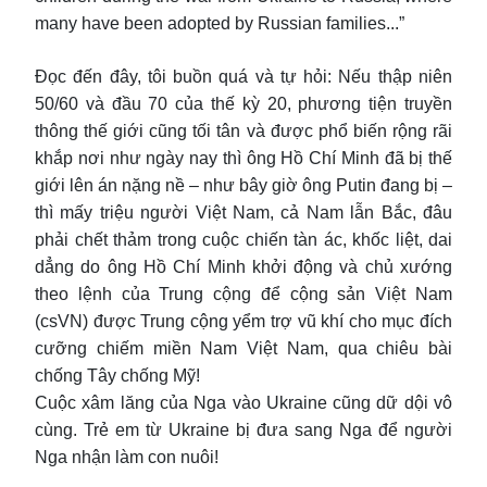
many have been adopted by Russian families...”
Đọc đến đây, tôi buồn quá và tự hỏi: Nếu thập niên
50/60 và đầu 70 của thế kỳ 20, phương tiện truyền
thông thế giới cũng tối tân và được phổ biến rộng rãi
khắp nơi như ngày nay thì ông Hồ Chí Minh đã bị thế
giới lên án nặng nề – như bây giờ ông Putin đang bị –
thì mấy triệu người Việt Nam, cả Nam lẫn Bắc, đâu
phải chết thảm trong cuộc chiến tàn ác, khốc liệt, dai
dẳng do ông Hồ Chí Minh khởi động và chủ xướng
theo lệnh của Trung cộng để cộng sản Việt Nam
(csVN) được Trung cộng yểm trợ vũ khí cho mục đích
cưỡng chiếm miền Nam Việt Nam, qua chiêu bài
chống Tây chống Mỹ!
Cuộc xâm lăng của Nga vào Ukraine cũng dữ dội vô
cùng. Trẻ em từ Ukraine bị đưa sang Nga để người
Nga nhận làm con nuôi!