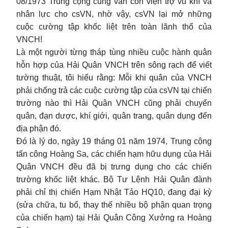
08/1973 Trung cộng cũng vẫn còn viện trợ vũ khí và
nhân lực cho csVN, nhờ vậy, csVN lại mở những
cuộc cường tập khốc liệt trên toàn lãnh thổ của
VNCH!
Là một người từng tháp tùng nhiều cuộc hành quân
hỗn hợp của Hải Quân VNCH trên sông rạch để viết
tường thuật, tôi hiểu rằng: Mỗi khi quân của VNCH
phải chống trả các cuộc cường tập của csVN tại chiến
trường nào thì Hải Quân VNCH cũng phải chuyển
quân, đạn dược, khí giới, quân trang, quân dụng đến
địa phận đó.
Đó là lý do, ngày 19 tháng 01 năm 1974, Trung cộng
tấn công Hoàng Sa, các chiến hạm hữu dụng của Hải
Quân VNCH đều đã bị trưng dụng cho các chiến
trường khốc liệt khác. Bộ Tư Lệnh Hải Quân đành
phải chỉ thị chiến Hạm Nhật Tảo HQ10, đang đại kỳ
(sửa chữa, tu bổ, thay thế nhiều bộ phận quan trọng
của chiến hạm) tại Hải Quân Công Xưởng ra Hoàng