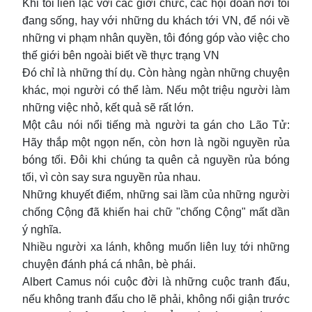
Khi tôi liên lạc với các giới chức, các hội đoàn nơi tôi
đang sống, hay với những du khách tới VN, để nói về
những vi phạm nhân quyền, tôi đóng góp vào việc cho
thế giới bên ngoài biết về thực trạng VN
Đó chỉ là những thí dụ. Còn hàng ngàn những chuyện
khác, mọi người có thể làm. Nếu một triệu người làm
những việc nhỏ, kết quả sẽ rất lớn.
Một câu nói nổi tiếng mà người ta gán cho Lão Tử:
Hãy thắp một ngọn nến, còn hơn là ngồi nguyền rủa
bóng tối. Đôi khi chúng ta quên cả nguyền rủa bóng
tối, vì còn say sưa nguyền rủa nhau.
Những khuyết điểm, những sai lầm của những người
chống Cộng đã khiến hai chữ "chống Cộng" mất dần
ý nghĩa.
Nhiều người xa lánh, không muốn liên luỵ tới những
chuyện đánh phá cá nhân, bè phái.
Albert Camus nói cuộc đời là những cuộc tranh đấu,
nếu không tranh đấu cho lẽ phải, không nổi giận trước