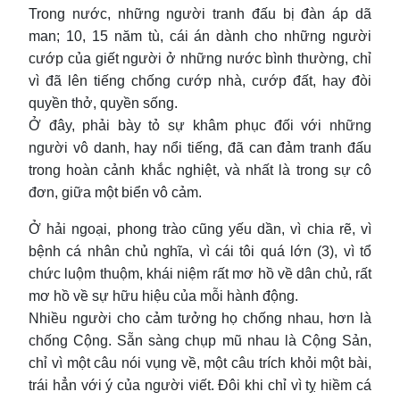
Trong nước, những người tranh đấu bị đàn áp dã
man; 10, 15 năm tù, cái án dành cho những người
cướp của giết người ở những nước bình thường, chỉ
vì đã lên tiếng chống cướp nhà, cướp đất, hay đòi
quyền thở, quyền sống.
Ở đây, phải bày tỏ sự khâm phục đối với những
người vô danh, hay nổi tiếng, đã can đảm tranh đấu
trong hoàn cảnh khắc nghiệt, và nhất là trong sự cô
đơn, giữa một biển vô cảm.
Ở hải ngoại, phong trào cũng yếu dần, vì chia rẽ, vì
bệnh cá nhân chủ nghĩa, vì cái tôi quá lớn (3), vì tổ
chức luộm thuộm, khái niệm rất mơ hồ về dân chủ, rất
mơ hồ về sự hữu hiệu của mỗi hành động.
Nhiều người cho cảm tưởng họ chống nhau, hơn là
chống Cộng. Sẵn sàng chụp mũ nhau là Cộng Sản,
chỉ vì một câu nói vụng về, một câu trích khỏi một bài,
trái hẳn với ý của người viết. Đôi khi chỉ vì tỵ hiềm cá