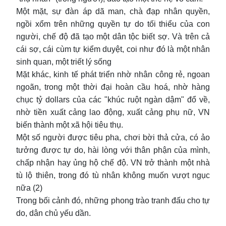
Một mặt, sự đàn áp dã man, chà đạp nhân quyền,
ngồi xổm trên những quyền tự do tối thiểu của con
người, chế độ đã tạo một dân tộc biết sợ. Và trên cả
cái sợ, cái cùm tự kiểm duyệt, coi như đó là một nhân
sinh quan, một triết lý sống
Mặt khác, kinh tế phát triển nhờ nhân công rẻ, ngoan
ngoãn, trong một thời đại hoàn cầu hoá, nhờ hàng
chục tỷ dollars của các "khúc ruột ngàn dậm" đổ về,
nhờ tiền xuất cảng lao động, xuất cảng phụ nữ, VN
biến thành một xã hội tiêu thụ.
Một số người được tiêu pha, chơi bời thả cửa, có ảo
tưởng được tự do, hài lòng với thân phận của mình,
chấp nhận hay ủng hộ chế độ. VN trở thành một nhà
tù lộ thiên, trong đó tù nhân không muốn vượt ngục
nữa (2)
Trong bối cảnh đó, những phong trào tranh đấu cho tự
do, dân chủ yếu dần.