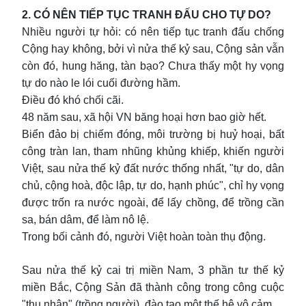
2. CÓ NÊN TIẾP TỤC TRANH ĐẤU CHO TỰ DO?
Nhiều người tự hỏi: có nên tiếp tục tranh đấu chống
Cộng hay không, bởi vì nửa thế kỷ sau, Cộng sản vẫn
còn đó, hung hăng, tàn bạo? Chưa thấy một hy vọng
tự do nào le lói cuối đường hầm.
Điều đó khó chối cãi.
48 năm sau, xã hội VN băng hoại hơn bao giờ hết.
Biển đảo bị chiếm đóng, môi trường bị huỷ hoại, bất
công tràn lan, tham nhũng khủng khiếp, khiến người
Việt, sau nửa thế kỷ đất nước thống nhất, "tự do, dân
chủ, cộng hoà, độc lập, tự do, hạnh phúc", chỉ hy vọng
được trốn ra nước ngoài, để lấy chồng, để trồng cần
sa, bán dâm, để làm nô lệ.
Trong bối cảnh đó, người Việt hoàn toàn thụ động.
Sau nửa thế kỷ cai trị miền Nam, 3 phần tư thế kỷ
miền Bắc, Cộng Sản đã thành công trong công cuộc
"thụ nhân" (trồng người), đào tạo một thế hệ vô cảm.