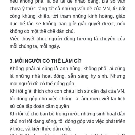
nếu không phải là đề tài để nhạo báng. Đa số vẫn
chưa ý thức rằng tất cả những vấn đề của VN, từ bất
công khủng khiếp, tới tham nhũng kinh hoàng, giáo
dục bế tắc sẽ không bao giờ giải quyết được, nếu
không có một thể chế dân chủ.
Việc thuyết phục người đồng hương là chuyện của
mỗi chúng ta, mỗi ngày.
3. MỖI NGƯỜI CÓ THỂ LÀM GÌ?
Không phải ai cũng là anh hùng, không phải ai cũng
là những nhà hoạt động, sẵn sàng hy sinh. Nhưng
mọi người đề có thể đóng góp.
Khi tôi gỉải thích cho con cháu lịch sử cận đại của VN,
tôi đóng góp cho việc chống lại âm mưu viết lại lịch
sử của tập đoàn cầm quyền
Khi tôi kể cho bạn bè trong nước những sinh hoạt dân
chủ nơi tôi đang sống, tôi đóng góp vào việc phát triển
ý thức, và kiến thức dân chủ.