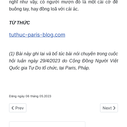
nghĩ như vậy, có người mượn đó là một cái cớ để
buông tay, hay đồng loã với cái ác.
TỪ THỨC
tuthuc-paris-blog.com
(1) Bài này ghi lại và bổ túc bài nói chuyện trong cuộc
hội luận ngày 29/4/2023 do Cộng Đồng Người Việt
Quốc gia Tự Do tổ chức, tại Paris, Pháp.
Đăng ngày 06 tháng 05.2023
Previous article: Tô Thuỳ Yên - Kinh khổ
Next article:
Prev
Next