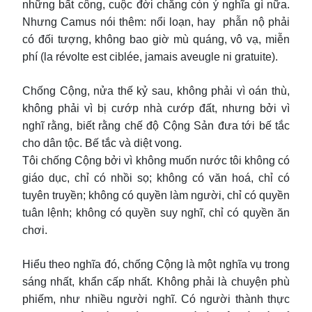
những bất công, cuộc đời chẳng còn ý nghĩa gì nữa.
Nhưng Camus nói thêm: nổi loạn, hay phẫn nộ phải
có đối tượng, không bao giờ mù quáng, vô vạ, miễn
phí (la révolte est ciblée, jamais aveugle ni gratuite).
Chống Cộng, nửa thế kỷ sau, không phải vì oán thù,
không phải vì bị cướp nhà cướp đất, nhưng bởi vì
nghĩ rằng, biết rằng chế độ Cộng Sản đưa tới bế tắc
cho dân tộc. Bế tắc và diệt vong.
Tôi chống Cộng bởi vì không muốn nước tôi không có
giáo dục, chỉ có nhồi sọ; không có văn hoá, chỉ có
tuyên truyền; không có quyền làm người, chỉ có quyền
tuân lệnh; không có quyền suy nghĩ, chỉ có quyền ăn
chơi.
Hiểu theo nghĩa đó, chống Cộng là một nghĩa vụ trong
sáng nhất, khẩn cấp nhất. Không phải là chuyện phù
phiếm, như nhiều người nghĩ. Có người thành thực