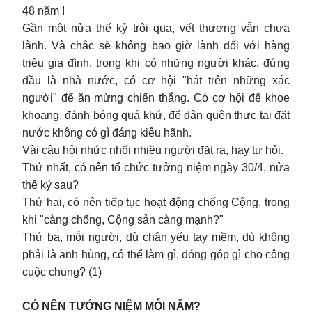
48 năm !
Gần một nửa thế kỷ trôi qua, vết thương vẫn chưa
lành. Và chắc sẽ không bao giờ lành đối với hàng
triệu gia đình, trong khi có những người khác, đứng
đầu là nhà nước, có cơ hội "hát trên những xác
người" để ăn mừng chiến thắng. Có cơ hội để khoe
khoang, đánh bóng quá khứ, để dân quên thực tại đất
nước không có gì đáng kiêu hãnh.
Vài câu hỏi nhức nhối nhiều người đặt ra, hay tự hỏi.
Thứ nhất, có nên tổ chức tưởng niệm ngày 30/4, nửa
thế kỷ sau?
Thứ hai, có nên tiếp tục hoạt động chống Cộng, trong
khi "càng chống, Cộng sản càng mạnh?"
Thứ ba, mỗi người, dù chân yếu tay mềm, dù không
phải là anh hùng, có thể làm gì, đóng góp gì cho công
cuộc chung? (1)
CÓ NÊN TƯỞNG NIỆM MỖI NĂM?