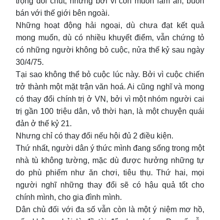
trọng đôi chút, nhưng bởi vì còn muốn làm ăn, buôn
bán với thế giới bên ngoài.
Những hoạt động hải ngoại, dù chưa đạt kết quả
mong muốn, dù có nhiều khuyết điểm, vẫn chứng tỏ
có những người không bỏ cuộc, nửa thế kỷ sau ngày
30/4/75.
Tại sao không thể bỏ cuộc lúc này. Bởi vì cuộc chiến
trở thành một mặt trận văn hoá. Ai cũng nghĩ và mong
có thay đổi chính trị ở VN, bởi vì một nhóm người cai
trị gần 100 triệu dân, vô thời hạn, là một chuyện quái
đản ở thế kỷ 21.
Nhưng chỉ có thay đổi nếu hội đủ 2 điều kiện.
Thứ nhất, người dân ý thức mình đang sống trong một
nhà tù không tường, mặc dù được hưởng những tự
do phù phiếm như ăn chơi, tiêu thụ. Thứ hai, mọi
người nghĩ những thay đổi sẽ có hậu quả tốt cho
chính mình, cho gia đình mình.
Dân chủ đối với đa số vẫn còn là một ý niệm mơ hồ,