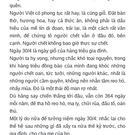
quên.
Người Việt có phong tục rất hay, là cúng giỗ. Đặt bàn
thờ, hương hoa, hay cả thức ăn, không phải là dấu
hiệu của mê tín dị đoan, trái lại, là một cách rất văn
minh, để chứng tỏ người chết vẫn ở đâu đó, bên
cạnh. Người chết không bao giờ thực sự chết.
Ngày 30/4 là ngày giỗ của hàng triệu gia đình.
Người ta hy vọng, nhưng chắc khó toại nguyện, trong
khi hàng triệu đồng bào của mình đang khóc những
người chết oan, tức tưởi, những người khác, nhất là
những người cầm quyền, không nên nhẫn tâm reo hò,
nhẩy múa. Đó là một thái độ man rợ nhất.
Dù hăng say chiến thắng tới đâu, vẫn còn 364 ngày
mỗi năm, để tha hồ reo hò, mạ lỵ, chửi rủa, đấu tố, oán
thù.
Một lý do nữa để tưởng niệm ngày 30/4: nhắc lại cho
thế hệ sau những gì đã xẩy ra nửa thế kỷ trước, cho
gia đình, cho cha mẹ của họ.