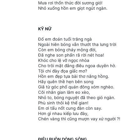
Mưa rơi thổn thức đời sương gió!
Nhỏ xuống hồn em giọt ngút ngàn.
KỸ NỮ
Ðố em đoán tuổi trăng ngà
Ngoài hiên bóng vẫn thướt tha lưng trời
Còn em bỏng cháy mộng đời,
Ðã nghe son phấn rã rời nét hoa!
Khóc cho lệ vỡ ngọc nhòa
Cho trôi mật đắng điêu ngoa duyên hờ.
Tội chi đày đọa giấc mơ?
Hồn em đẹp tựa bài thơ nắng hồng.
Hãy quên thề hẹn bên song
Giã từ góc phố quán đông xóm nghèo.
Cõi nhân gian lắm eo xèo,
Nhỏ to, bóng nguyệt đã theo gió ngàn.
Phù sinh thôi kệ thế gian!
Em ơi tấu nốt cung đàn còn say.
Hơn gì nhau kiếp lưu đày,
Chén vàng thì cũng mượn vay xứ người ?!
ĐIỆU BUỒN DÒNG SÔNG