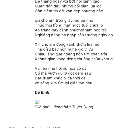
Để tháng ngày vơi bớt nỗi xanh xao.
Quên đớn đau những dối gian lừa lọc
Còn niềm tin đời vẫn đẹp phương nào….
xin cho em tròn giiấc mơ bé nhỏ
Thuở môi hồng mắt ngọc tuổi chưa lo
Áo trắng bay cành phượngthắm học trò
Nghiêng nắng hạ ngập sân trường ngày đó.
Xin cho em đồng xanh thơm lúa mới
Thả diều bay hồn nghe gío vi vu
Chiều làng quê hoàng hôn tím chân trời
Không gian vọng tiếng chuông chùa xóm cũ.
Vui lên nhé hỡi nụ hoa cỏ dại
Cố mà vươn dù lỡ gót đêm sâu
Hát đi em khúc bi ca thời đại
về sông xưa tìm lại giấc mơ đầu.
Đỗ Bình
"Cỏ dại" - tiếng hát: Tuyết Dung