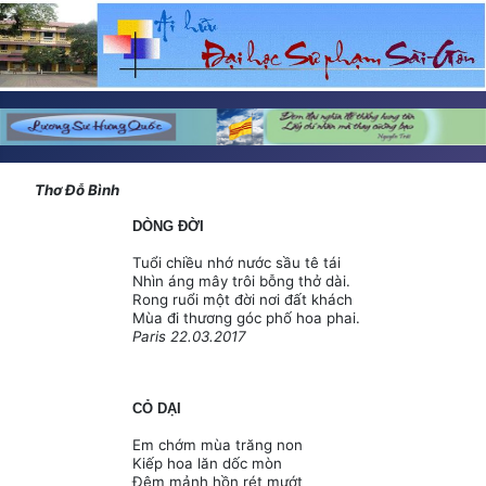
Thơ Đỗ Bình
DÒNG ĐỜI
Tuổi chiều nhớ nước sầu tê tái
Nhìn áng mây trôi bỗng thở dài.
Rong ruổi một đời nơi đất khách
Mùa đi thương góc phố hoa phai.
Paris 22.03.2017
CỎ DẠI
Em chớm mùa trăng non
Kiếp hoa lăn dốc mòn
Đêm mảnh hồn rét mướt