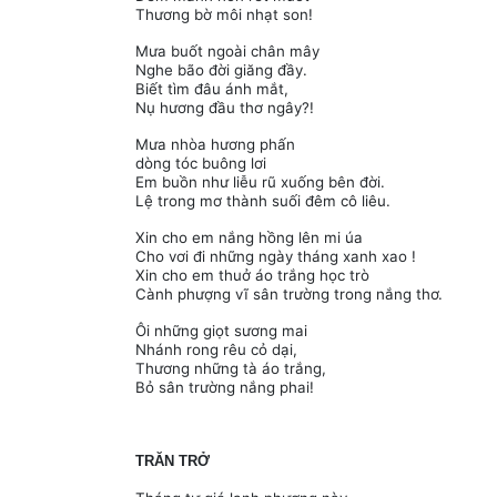
Thương bờ môi nhạt son!
Mưa buốt ngoài chân mây
Nghe bão đời giăng đầy.
Biết tìm đâu ánh mắt,
Nụ hương đầu thơ ngây?!
Mưa nhòa hương phấn
dòng tóc buông lơi
Em buồn như liễu rũ xuống bên đời.
Lệ trong mơ thành suối đêm cô liêu.
Xin cho em nắng hồng lên mi úa
Cho vơi đi những ngày tháng xanh xao !
Xin cho em thuở áo trắng học trò
Cành phượng vĩ sân trường trong nắng thơ.
Ôi những giọt sương mai
Nhánh rong rêu cỏ dại,
Thương những tà áo trắng,
Bỏ sân trường nắng phai!
TRĂN TRỞ