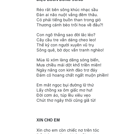
Réo rắt bên sông khúc nhạc sầu
Đàn ai não nuột vẳng đêm thâu.
Có phải tiếng buồn than trong gió
Thương cánh bèo trôi hoa về đâu?!
Con ngõ thẳng sao đời lắc lẻo?
Cây cầu tre vẫn dáng cheo leo!
Thế kỷ con người xuyên vũ trụ
Sông quê, bờ dọc vẫn tranh nghèo!
Mùa lũ xóm làng dâng sóng biển,
Mưa chiều mái dột khổ triền miên!
Ngày nắng con kinh đào trơ đáy
Đám cỏ hoang chất ngất muộn phiền!
Em mắt ngọc bụi đường lữ thứ
Lấy chồng xa ôm giấc mơ hư!
Đời cơm áo, túp lều xiêu vẹo
Chút thơ ngây thôi cũng giã từ!
XIN CHO EM
Xin cho em còn chiếc nơ trên tóc