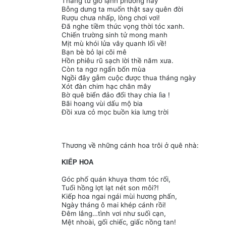
Tháng tư gió lạnh phương này
Bỗng dưng ta muốn thật say quên đời
Rượu chưa nhấp, lòng chơi vơi!
Đã nghe tiềm thức vọng thời tóc xanh.
Chiến trường sinh tử mong manh
Mịt mù khói lửa vây quanh lối về!
Bạn bè bỏ lại cõi mê
Hồn phiêu rũ sạch lời thề năm xưa.
Còn ta ngơ ngẩn bốn mùa
Ngồi đây gẫm cuộc được thua tháng ngày
Xót đàn chim hạc chân mây
Bờ quê biển đảo đổi thay chia lìa !
Bãi hoang vùi dấu mộ bia
Đồi xưa cỏ mọc buồn kia lưng trời
Thương về những cánh hoa trôi ở quê nhà:
KIẾP HOA
Góc phố quán khuya thơm tóc rối,
Tuổi hồng lợt lạt nét son môi?!
Kiếp hoa ngai ngái mùi hương phấn,
Ngày tháng ô mai khép cánh rồi!
Ðêm lắng…tình vơi như suối cạn,
Mệt nhoài, gối chiếc, giấc nồng tan!