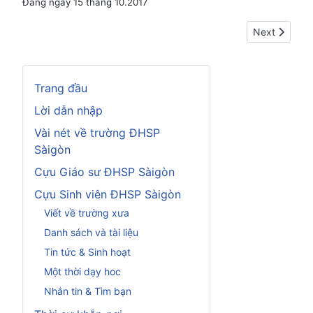
Đăng ngày 15 tháng 10.2017
Next article
Next
Trang đầu
Lời dẫn nhập
Vài nét về trường ĐHSP
Sàigòn
Cựu Giáo sư ĐHSP Sàigòn
Cựu Sinh viên ĐHSP Sàigòn
Viết về trường xưa
Danh sách và tài liệu
Tin tức & Sinh hoạt
Một thời dạy hoc
Nhắn tin & Tìm bạn