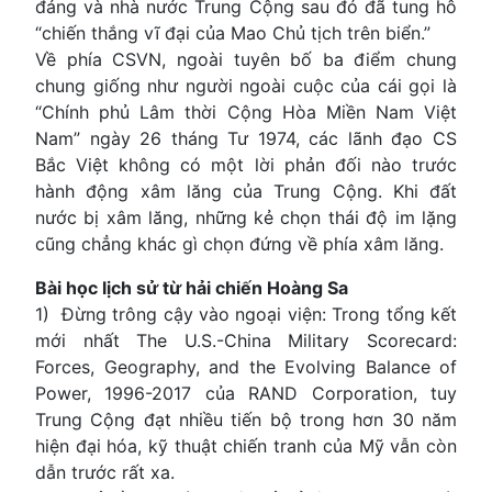
đảng và nhà nước Trung Cộng sau đó đã tung hô
“chiến thắng vĩ đại của Mao Chủ tịch trên biển.”
Về phía CSVN, ngoài tuyên bố ba điểm chung
chung giống như người ngoài cuộc của cái gọi là
“Chính phủ Lâm thời Cộng Hòa Miền Nam Việt
Nam” ngày 26 tháng Tư 1974, các lãnh đạo CS
Bắc Việt không có một lời phản đối nào trước
hành động xâm lăng của Trung Cộng. Khi đất
nước bị xâm lăng, những kẻ chọn thái độ im lặng
cũng chẳng khác gì chọn đứng về phía xâm lăng.
Bài học lịch sử từ hải chiến Hoàng Sa
1) Đừng trông cậy vào ngoại viện: Trong tổng kết
mới nhất The U.S.-China Military Scorecard:
Forces, Geography, and the Evolving Balance of
Power, 1996-2017 của RAND Corporation, tuy
Trung Cộng đạt nhiều tiến bộ trong hơn 30 năm
hiện đại hóa, kỹ thuật chiến tranh của Mỹ vẫn còn
dẫn trước rất xa.