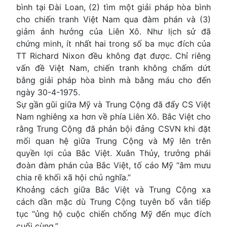
bình tại Đài Loan, (2) tìm một giải pháp hòa bình
cho chiến tranh Việt Nam qua đàm phán và (3)
giảm ảnh hưởng của Liên Xô. Như lịch sử đã
chứng minh, ít nhất hai trong số ba mục đích của
TT Richard Nixon đều không đạt được. Chỉ riêng
vấn đề Việt Nam, chiến tranh không chấm dứt
bằng giải pháp hòa bình mà bằng máu cho đến
ngày 30-4-1975.
Sự gần gũi giữa Mỹ và Trung Cộng đã đẩy CS Việt
Nam nghiêng xa hơn về phía Liên Xô. Bắc Việt cho
rằng Trung Cộng đã phản bội đảng CSVN khi đặt
mối quan hệ giữa Trung Cộng và Mỹ lên trên
quyền lợi của Bắc Việt. Xuân Thủy, trưởng phái
đoàn đàm phán của Bắc Việt, tố cáo Mỹ “âm mưu
chia rẽ khối xã hội chủ nghĩa.”
Khoảng cách giữa Bắc Việt và Trung Cộng xa
cách dần mặc dù Trung Cộng tuyên bố vẫn tiếp
tục “ủng hộ cuộc chiến chống Mỹ đến mục đích
cuối cùng.”