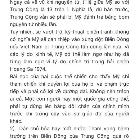
Ngay cả về vũ khí nguyên tử, tỉ lệ giữa Mỹ so với
Trung Cộng là 13 trên 1. Nghĩa là, dù bắn trước,
Trung Cộng vẫn sẽ phải bị Mỹ đánh trả bằng bom
nguyên tử nhiều lần.
Tuy nhiên, sự vượt trội kỹ thuật chiến tranh không
có nghĩa Mỹ sẽ can thiệp vào xung đột Biển Đông
nếu Việt Nam bị Trung Cộng tấn công lần nữa. Vì
các lý do kinh tế, Mỹ có thể làm ngơ như họ đã
từng làm ngơ vì lý do chính trị trong hải chiến
Hoàng Sa 1974.
Bài học của hai cuộc thế chiến cho thấy Mỹ chỉ
tham chiến khi quyền lợi của họ bị va chạm trực
tiếp và phải có lợi về đường dài. Không nên trách
ai cả. Một con người hay một quốc gia cũng thế,
phải tự đứng lên bằng đôi chân của chính mình
trước khi trông cậy vào sự giúp đỡ của người
khác.
2) Dân chủ hóa hay mất nước: Tham vọng bành
trướng trên Biển Đông của Trung Cộng quá rõ