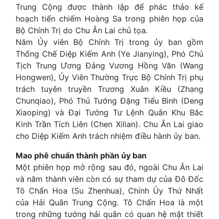
Trung Cộng được thành lập để phác thảo kế
hoạch tiến chiếm Hoàng Sa trong phiên họp của
Bộ Chính Trị do Chu Ân Lai chủ tọa.
Năm Ủy viên Bộ Chính Trị trong ủy ban gồm
Thống Chế Diệp Kiếm Anh (Ye Jianying), Phó Chủ
Tịch Trung Ương Đảng Vương Hồng Văn (Wang
Hongwen), Ủy Viên Thường Trực Bộ Chính Trị phụ
trách tuyên truyền Trương Xuân Kiều (Zhang
Chunqiao), Phó Thủ Tướng Đặng Tiểu Bình (Deng
Xiaoping) và Đại Tướng Tư Lệnh Quân Khu Bắc
Kinh Trần Tích Liên (Chen Xilian). Chu Ân Lai giao
cho Diệp Kiếm Anh trách nhiệm điều hành ủy ban.
Mao phê chuẩn thành phần ủy ban
Một phiên họp mở rộng sau đó, ngoài Chu Ân Lai
và năm thành viên còn có sự tham dự của Đô Đốc
Tô Chấn Hoa (Su Zhenhua), Chính Ủy Thứ Nhất
của Hải Quân Trung Cộng. Tô Chấn Hoa là một
trong những tướng hải quân có quan hệ mật thiết