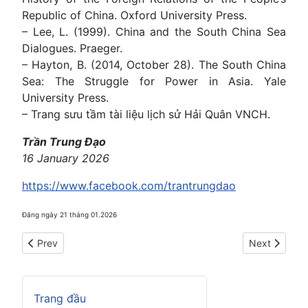
Republic of China. Oxford University Press.
– Lee, L. (1999). China and the South China Sea
Dialogues. Praeger.
– Hayton, B. (2014, October 28). The South China
Sea: The Struggle for Power in Asia. Yale
University Press.
– Trang sưu tầm tài liệu lịch sử Hải Quân VNCH.
Trần Trung Đạo
16 January 2026
https://www.facebook.com/trantrungdao
Đăng ngày 21 tháng 01.2026
Previous article: Cá nhân độc tài và Đảng độc tài
Next article:
Prev
Next
Trang đầu