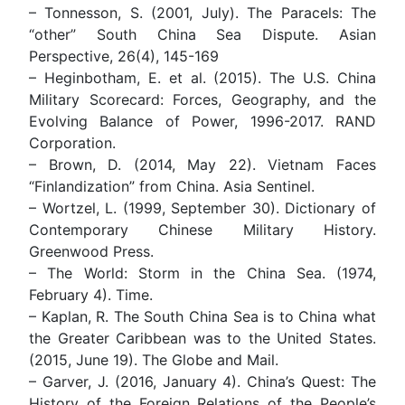
– Tonnesson, S. (2001, July). The Paracels: The
“other” South China Sea Dispute. Asian
Perspective, 26(4), 145-169
– Heginbotham, E. et al. (2015). The U.S. China
Military Scorecard: Forces, Geography, and the
Evolving Balance of Power, 1996-2017. RAND
Corporation.
– Brown, D. (2014, May 22). Vietnam Faces
“Finlandization” from China. Asia Sentinel.
– Wortzel, L. (1999, September 30). Dictionary of
Contemporary Chinese Military History.
Greenwood Press.
– The World: Storm in the China Sea. (1974,
February 4). Time.
– Kaplan, R. The South China Sea is to China what
the Greater Caribbean was to the United States.
(2015, June 19). The Globe and Mail.
– Garver, J. (2016, January 4). China’s Quest: The
History of the Foreign Relations of the People’s