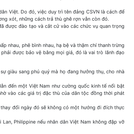
dân Việt. Do đó, việc duy trì tên đảng CSVN là cách để
ng xót, những cách trả thù ghê rợn vẫn còn đó.
đã được đào tạo và cắt cử vào các chức vụ quan trọng
chấp nhau, phê bình nhau, hạ bệ và thậm chí thanh trừng
hải được bảo vệ bằng mọi giá, đó là vai trò lãnh đạo
ện sự giàu sang phú quý mà họ đang hưởng thụ, cho nhà
 dẫn đến một Việt Nam như cường quốc kinh tế nổi bật
ờ vào các giá trị đặc thù của dân tộc đồng thời phát
c thay đổi ngày đó sẽ không có một hướng đi đích thực
i Lan, Philippine nếu nhân dân Việt Nam không đập vỡ