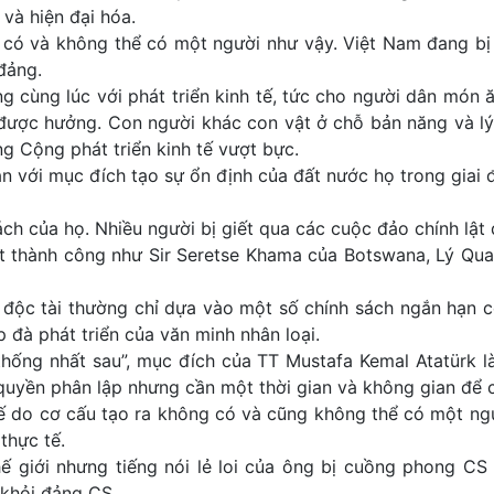
 và hiện đại hóa.
g có và không thể có một người như vậy. Việt Nam đang bị 
 đảng.
g cùng lúc với phát triển kinh tế, tức cho người dân món ă
ược hưởng. Con người khác con vật ở chỗ bản năng và lý t
g Cộng phát triển kinh tế vượt bực.
ắn với mục đích tạo sự ổn định của đất nước họ trong giai 
sách của họ. Nhiều người bị giết qua các cuộc đảo chính l
t thành công như Sir Seretse Khama của Botswana, Lý Qua
 độc tài thường chỉ dựa vào một số chính sách ngắn hạn
 đà phát triển của văn minh nhân loại.
thống nhất sau”, mục đích của TT Mustafa Kemal Atatürk là
 quyền phân lập nhưng cần một thời gian và không gian để 
hế do cơ cấu tạo ra không có và cũng không thể có một 
 thực tế.
ế giới nhưng tiếng nói lẻ loi của ông bị cuồng phong CS
i khỏi đảng CS.