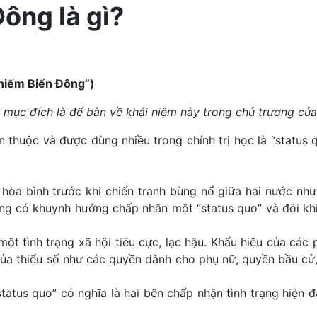
Đông là gì?
Chiếm Biển Đông”)
ng mục đích là để bàn về khái niệm này trong chủ trương củ
huộc và được dùng nhiều trong chính trị học là “status qu
g hòa bình trước khi chiến tranh bùng nổ giữa hai nước n
ờng có khuynh hướng chấp nhận một “status quo” và đôi kh
ột tình trạng xã hội tiêu cực, lạc hậu. Khẩu hiệu của các
ủa thiểu số như các quyền dành cho phụ nữ, quyền bầu cử, 
status quo” có nghĩa là hai bên chấp nhận tình trạng hiện đ