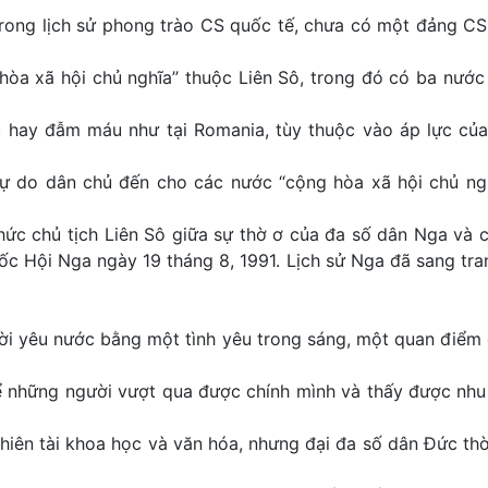
rong lịch sử phong trào CS quốc tế, chưa có một đảng CS 
òa xã hội chủ nghĩa” thuộc Liên Sô, trong đó có ba nước
c hay đẫm máu như tại Romania, tùy thuộc vào áp lực củ
ự do dân chủ đến cho các nước “cộng hòa xã hội chủ ng
hức chủ tịch Liên Sô giữa sự thờ ơ của đa số dân Nga và 
Quốc Hội Nga ngày 19 tháng 8, 1991. Lịch sử Nga đã sang tr
ười yêu nước bằng một tình yêu trong sáng, một quan điểm 
ể những người vượt qua được chính mình và thấy được nh
thiên tài khoa học và văn hóa, nhưng đại đa số dân Đức th