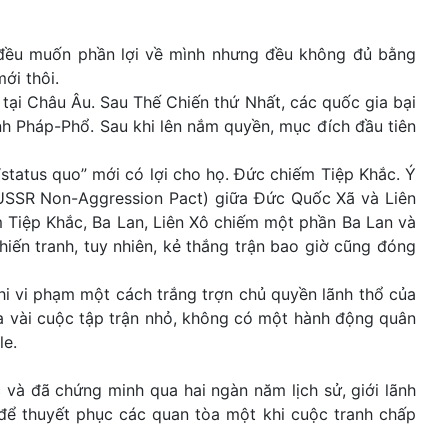
ấp đều muốn phần lợi về mình nhưng đều không đủ bằng
ới thôi.
ổ tại Châu Âu. Sau Thế Chiến thứ Nhất, các quốc gia bại
nh Pháp-Phổ. Sau khi lên nắm quyền, mục đích đầu tiên
“status quo” mới có lợi cho họ. Đức chiếm Tiệp Khắc. Ý
-USSR Non-Aggression Pact) giữa Đức Quốc Xã và Liên
 Tiệp Khắc, Ba Lan, Liên Xô chiếm một phần Ba Lan và
chiến tranh, tuy nhiên, kẻ thắng trận bao giờ cũng đóng
i vi phạm một cách trắng trợn chủ quyền lãnh thổ của
ua vài cuộc tập trận nhỏ, không có một hành động quân
le.
và đã chứng minh qua hai ngàn năm lịch sử, giới lãnh
để thuyết phục các quan tòa một khi cuộc tranh chấp