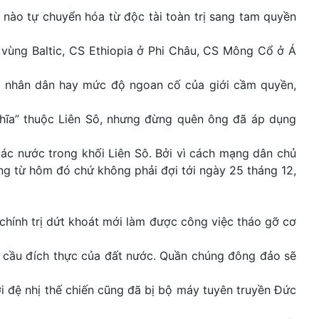
nào tự chuyển hóa từ độc tài toàn trị sang tam quyền
 vùng Baltic, CS Ethiopia ở Phi Châu, CS Mông Cổ ở Á
a nhân dân hay mức độ ngoan cố của giới cầm quyền,
hĩa” thuộc Liên Sô, nhưng đừng quên ông đã áp dụng
các nước trong khối Liên Sô. Bởi vì cách mạng dân chủ
ang từ hôm đó chứ không phải đợi tới ngày 25 tháng 12,
chính trị dứt khoát mới làm được công việc tháo gỡ cơ
u cầu đích thực của đất nước. Quần chúng đông đảo sẽ
ời đệ nhị thế chiến cũng đã bị bộ máy tuyên truyền Đức