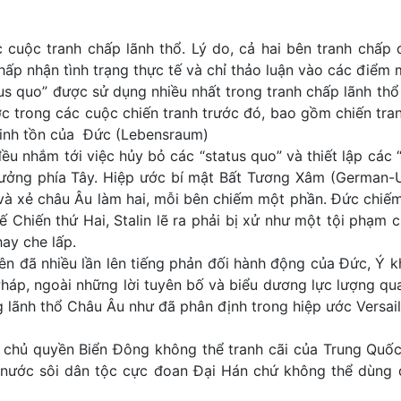
c cuộc tranh chấp lãnh thổ. Lý do, cả hai bên tranh ch
ấp nhận tình trạng thực tế và chỉ thảo luận vào các điểm m
tatus quo” được sử dụng nhiều nhất trong tranh chấp lãnh th
c trong các cuộc chiến tranh trước đó, bao gồm chiến tra
 sinh tồn của Đức (Lebensraum)
ều nhắm tới việc hủy bỏ các “status quo” và thiết lập các 
hưởng phía Tây. Hiệp ước bí mật Bất Tương Xâm (German
à xẻ châu Âu làm hai, mỗi bên chiếm một phần. Đức chiếm
Thế Chiến thứ Hai, Stalin lẽ ra phải bị xử như một tội phạm 
hay che lấp.
 đã nhiều lần lên tiếng phản đối hành động của Đức, Ý kh
Pháp, ngoài những lời tuyên bố và biểu dương lực lượng q
 lãnh thổ Châu Âu như đã phân định trong hiệp ước Versail
chủ quyền Biển Đông không thể tranh cãi của Trung Quốc 
 nước sôi dân tộc cực đoan Đại Hán chứ không thể dùng 