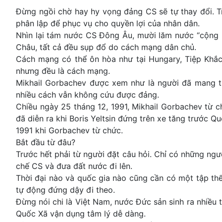
Đừng ngồi chờ hay hy vọng đảng CS sẽ tự thay đổi. T
phân lập để phục vụ cho quyền lợi của nhân dân.
Nhìn lại tám nước CS Đông Âu, mười lăm nước “cộng h
Châu, tất cả đều sụp đổ do cách mạng dân chủ.
Cách mạng có thể ôn hòa như tại Hungary, Tiệp Khắ
nhưng đều là cách mạng.
Mikhail Gorbachev được xem như là người đã mang t
nhiều cách vẫn không cứu được đảng.
Chiều ngày 25 tháng 12, 1991, Mikhail Gorbachev từ c
đã diễn ra khi Boris Yeltsin đứng trên xe tăng trước 
1991 khi Gorbachev từ chức.
Bắt đầu từ đâu?
Trước hết phải từ người đặt câu hỏi. Chỉ có những ng
chế CS và đưa đất nước đi lên.
Thời đại nào và quốc gia nào cũng cần có một tập th
tự động đứng dậy đi theo.
Đừng nói chi là Việt Nam, nước Đức sản sinh ra nhiều 
Quốc Xã vận dụng tâm lý dễ dàng.