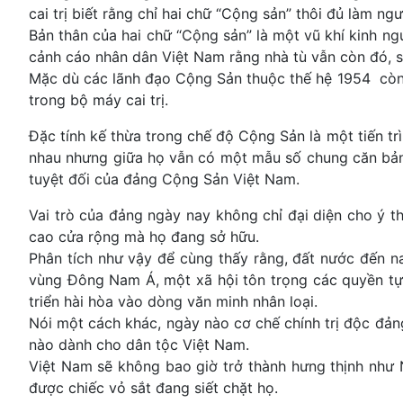
cai trị biết rằng chỉ hai chữ “Cộng sản” thôi đủ làm 
Bản thân của hai chữ “Cộng sản” là một vũ khí kinh ng
cảnh cáo nhân dân Việt Nam rằng nhà tù vẫn còn đó, s
Mặc dù các lãnh đạo Cộng Sản thuộc thế hệ 1954 còn đ
trong bộ máy cai trị.
Đặc tính kế thừa trong chế độ Cộng Sản là một tiến trì
nhau nhưng giữa họ vẫn có một mẫu số chung căn bản đ
tuyệt đối của đảng Cộng Sản Việt Nam.
Vai trò của đảng ngày nay không chỉ đại diện cho ý t
cao cửa rộng mà họ đang sở hữu.
Phân tích như vậy để cùng thấy rằng, đất nước đến n
vùng Đông Nam Á, một xã hội tôn trọng các quyền tự 
triển hài hòa vào dòng văn minh nhân loại.
Nói một cách khác, ngày nào cơ chế chính trị độc đản
nào dành cho dân tộc Việt Nam.
Việt Nam sẽ không bao giờ trở thành hưng thịnh như 
được chiếc vỏ sắt đang siết chặt họ.