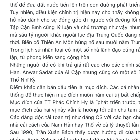
thế để đưa đất nước tiến lên trên con đường phát triển
Tuy nhiên, điều kiện chính trị hiện nay cho thấy khôn
hở nào dành cho sự đóng góp đi ngược với đường lối
Tập Cận Bình cũng lý luận và chủ trương như vậy nhưn
mà sáu tỷ người khác ngoài lục địa Trung Quốc đang đ
thời. Biến cố Thiên An Môn bùng nổ sau mười năm Trun
Trong lịch sử nhân loại có một số nhà lãnh đạo cứng r
lập, từ phong kiến sang cộng hòa.
Những người đó có khi trả giá rất cao cho các chính 
Hàn, Anwar Sadat của Ai Cập nhưng cũng có một số í
Thổ Nhĩ Kỳ.
Điểm khác căn bản đầu tiên là mục đích. Các cá nhân
thống để thực hiện mục đích muôn năm cai trị bất chấp
Mục đích của TT Phác Chính Hy là “phát triển trước, 
mục đích của hai vị này vẫn là hướng tới dân chủ tam
Các đảng độc tài toàn trị như đảng CS với các hạn c
nhà cải cách của Nam Hàn hay Thổ về cả lý thuyết lẫn
Sau 1990, Trần Xuân Bách thấy được hướng đi của th
chóng. Boris Yeltsin chỉ tự do hoạt động khi ông ta rờ