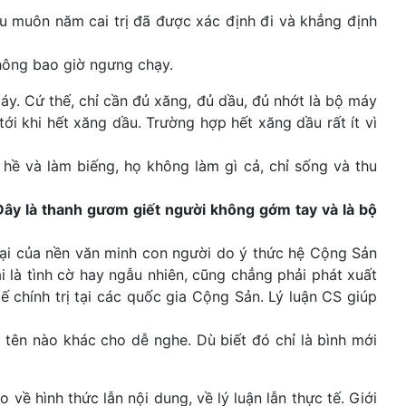
êu muôn năm cai trị đã được xác định đi và khẳng định
không bao giờ ngưng chạy.
. Cứ thế, chỉ cần đủ xăng, đủ dầu, đủ nhớt là bộ máy
ới khi hết xăng dầu. Trường hợp hết xăng dầu rất ít vì
hề và làm biếng, họ không làm gì cả, chỉ sống và thu
 Đây là thanh gươm giết người không gớm tay và là bộ
 hại của nền văn minh con người do ý thức hệ Cộng Sản
là tình cờ hay ngẫu nhiên, cũng chẳng phải phát xuất
 chính trị tại các quốc gia Cộng Sản. Lý luận CS giúp
tên nào khác cho dễ nghe. Dù biết đó chỉ là bình mới
ề hình thức lẫn nội dung, về lý luận lẫn thực tế. Giới