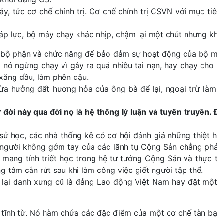
, tức cơ chế chính trị. Cơ chế chính trị CSVN với mục ti
ên áp lực, bộ máy chạy khác nhịp, chậm lại một chút nhưng 
 bộ phận và chức năng để bảo đảm sự hoạt động của bộ máy
nó ngừng chạy vì gây ra quá nhiều tai nạn, hay chạy cho t
 xăng dầu, làm phên dậu.
ừa hưởng đất hương hỏa của ông bà để lại, ngoại trừ làm 
ời này qua đời nọ là hệ thống lý luận và tuyên truyền.
 sử học, các nhà thống kê có cơ hội đánh giá những thiệt
người không gớm tay của các lãnh tụ Cộng Sản chẳng phải 
mang tính triết học trong hệ tư tưởng Cộng Sản và thực tế
 tâm cắn rứt sau khi làm công việc giết người tập thể.
 lại danh xưng cũ là đảng Lao động Việt Nam hay đặt một 
tĩnh từ. Nó hàm chứa các đặc điểm của một cơ chế tàn bạo v