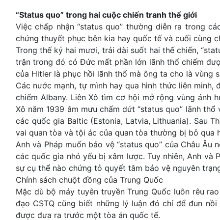
“Status quo” trong hai cuộc chiến tranh thế giới
Việc chấp nhận “status quo” thường diễn ra trong cá
chứng thuyết phục bên kia hay quốc tế và cuối cùng ch
Trong thế kỷ hai mươi, trải dài suốt hai thế chiến, “s
trận trong đó có Đức mất phần lớn lãnh thổ chiếm đượ
của Hitler là phục hồi lãnh thổ mà ông ta cho là vùng
Các nước mạnh, tự mình hay qua hình thức liên minh, đ
chiếm Albany. Liên Xô tìm cơ hội mở rộng vùng ảnh 
Xô năm 1939 âm mưu chấm dứt “status quo” lãnh thổ v
các quốc gia Baltic (Estonia, Latvia, Lithuania). Sau 
vai quan tòa và tội ác của quan tòa thường bị bỏ qua 
Anh và Pháp muốn bảo vệ “status quo” của Châu Âu nên
các quốc gia nhỏ yếu bị xâm lược. Tuy nhiên, Anh và 
sự cụ thể nào chứng tỏ quyết tâm bảo vệ nguyên trạng
Chính sách chuột đồng của Trung Quốc
Mặc dù bộ máy tuyên truyền Trung Quốc luôn rêu rao 
đạo CSTQ cũng biết những lý luận đó chỉ để đun nồi
được đưa ra trước một tòa án quốc tế.