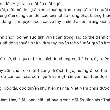
người dân Việt Nam mất ăn mất ngủ.
ười, một mối lo sợ ám ảnh thường trực trong tâm trí người 
úng đạn cũng còn đó, các biện pháp trừng phạt không thươ
ang cầm quyền, con cái và tay chân thân tín, trung kiên 
nh chọn lọc hết sức tinh vi và cẩn trọng. Họ có thể tranh 
ã đồng thuận từ khi đưa tay tuyên thệ và một quyền lực p
hức hệ, cho quan điểm chính trị nhưng cụ thể hơn, đại di
ay vẫn chưa có một hướng đi đích thực, hướng đi có thể
do căn bản của con người và một nền văn hóa tươi đẹp nh
g, độc tài, độc quyền như hiện nay tại Việt Nam chưa đượ
Nam Hàn, Đài Loan, Mã Lai hay tương đối ổn định như Thá