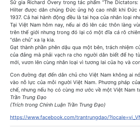
Sử gia Richard Overy trong tác phẩm “The Dictators: H
Hilter được dân chúng Đức ủng hộ cao nhất khi Đức c
1937. Cả hai hành động đều là tai họa của nhân loại 
Tại Việt Nam hôm nay, nếu ai đó lên các thôn làng vù
trên thế giới nhưng trong đó lại có một đĩa cá rô ch
“dân chủ” xa lạ kia.
Gạt thành phần phên dậu qua một bên, trách nhiệm củ
của đảng mà phải vạch ra cho người dân biết để họ từ
mới, vươn lên cùng nhân loại vì tương lai của họ và co
Con đường đạt đến dân chủ cho Việt Nam không ai nói
vào nỗ lực của mỗi người Việt Nam. Phương pháp của
chế, nhưng nếu họ có cùng mơ ước về một Việt Nam tự
Trần Trung Đạo
(Trích trong Chính Luận Trần Trung Đạo)
https://www.facebook.com/trantrungdao/?locale=vi_V