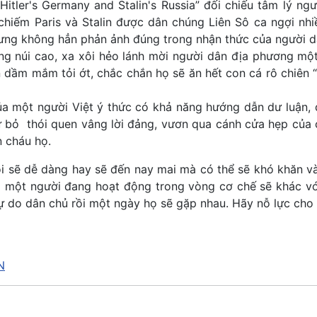
itler's Germany and Stalin's Russia” đối chiếu tâm lý ngườ
hiếm Paris và Stalin được dân chúng Liên Sô ca ngợi nhi
nhưng không hẳn phản ảnh đúng trong nhận thức của người d
ng núi cao, xa xôi hẻo lánh mời người dân địa phương một
iên dầm mắm tỏi ớt, chắc chắn họ sẽ ăn hết con cá rô chiên
a một người Việt ý thức có khả năng hướng dẫn dư luận, d
 bỏ thói quen vâng lời đảng, vươn qua cánh cửa hẹp của cu
n cháu họ.
 sẽ dễ dàng hay sẽ đến nay mai mà có thể sẽ khó khăn và
 một người đang hoạt động trong vòng cơ chế sẽ khác v
 do dân chủ rồi một ngày họ sẽ gặp nhau. Hãy nỗ lực cho 
N