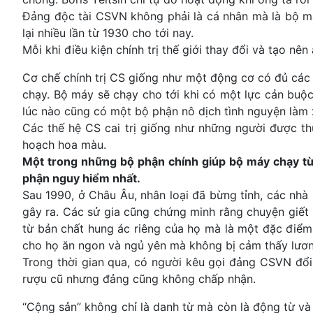
Đảng độc tài CSVN không phải là cá nhân mà là bộ máy
lại nhiều lần từ 1930 cho tới nay.
Mỗi khi điều kiện chính trị thế giới thay đổi và tạo n
Cơ chế chính trị CS giống như một động cơ có đủ các
chạy. Bộ máy sẽ chạy cho tới khi có một lực cản buộc 
lúc nào cũng có một bộ phận nô dịch tình nguyện làm
Các thế hệ CS cai trị giống như những người được th
hoạch hoa màu.
Một trong những bộ phận chính giúp bộ máy chạy từ đ
phận nguy hiểm nhất.
Sau 1990, ở Châu Âu, nhân loại đã bừng tỉnh, các nhà
gây ra. Các sử gia cũng chứng minh rằng chuyện giết 
từ bản chất hung ác riêng của họ mà là một đặc điểm 
cho họ ăn ngon và ngủ yên mà không bị cảm thấy lương
Trong thời gian qua, có người kêu gọi đảng CSVN đổi
rượu cũ nhưng đảng cũng không chấp nhận.
“Cộng sản” không chỉ là danh từ mà còn là động từ và 