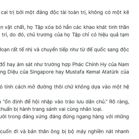
cai trị bởi một đảng độc tài toàn trị, không có một kẽ
n vật chất, họ Tập xóa bỏ hẳn các khao khát tinh thần
rí, do đó, chủ trương của họ Tập chỉ có hiệu quả tạm
đoạn rất tế nhị và chuyển tiếp như từ đế quốc sang độc
ật đổ hay ám sát như trường hợp Phác Chính Hy của Nam
ng Diệu của Singapore hay Mustafa Kemal Atatürk của
 có tính cách mở đường thôi chứ không dựa vào một hệ
 “ổn định để hội nhập vào trào lưu dân chủ.” Rõ ràng,
chuẩn bị hành trang sánh vai cùng nhân loại.
người trong đảng xứng đáng đứng ngang hàng với những
 cuốn đi và bản thân ông bị bộ máy nghiền nát nhanh