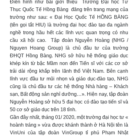
Điển hình như bài giới thiệu Trường Đại học Tư
Thục Quốc Tế Hồng Bàng đăng trên trang mạng của
trường như sau: « Đại Học Quốc Tế HỒNG BÀNG
(tên gọi tắt HIU) là trường đại học đào tạo đa ngành
nghề trong hầu hết các lĩnh vực quan trọng có nhu
cầu xã hội cao. Tập đoàn Nguyễn Hoàng (NHG /
Nguyen Hoang Group) là chủ đầu tư của trường
ĐHQT Hồng Bàng. NHG sở hữu hệ thống giáo dục
khép kín từ bậc Mầm non đến Tiến sĩ với các cơ sở
trải dài rộng khắp trên lãnh thổ Việt Nam. Bên cạnh
lĩnh vực đầu tư mũi nhọn và giáo dục-đào tạo, NHG
cũng là chủ đầu tư các hệ thống Nhà hàng – Khách
sạn, Bất động sản nghỉ dưỡng…». Hiện nay, tập đoàn
Nguyễn Hoàng sở hữu 5 đại học có đào tạo tiến sĩ và
50 cơ sở giáo dục trên 18 tỉnh.
Gần đây nhất, tháng 01/ 2020, một trường đại học tư «
hoành tráng » vừa được khánh thành ở Hà Nội tên là
VinUni của tập đoàn VinGroup tỉ phú Phạm Nhật