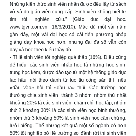
Những kiến thức sinh viên nhận được đều lấy từ sách
vở và do giáo viên cung cấp. Sinh viên không biết tự
tìm tòi, nghiên cứu.” (Giáo duc đại hoc.
www.tgvn.com.vn 16/3/2010). Mặc dù một vài năm
gần đây, một vài đại học có cải tiến phương pháp
giảng dạy khoa học hơn, nhưng đại đa số vẫn còn
dạy và học theo kiểu thầy đồ.
- Tỉ lệ sinh viên tốt nghiệp quá thấp (16%). Điều cũng
dễ hiểu, các sinh viên nhập học là những học sinh
trung học kém, được đào tạo từ một hệ thống giáo dục
lạc hậu, nói theo danh từ tục tĩu cộng sản thì nếu
«đầu vào» hôi thì «đầu ra» thúi. Các trường học
thường chia sinh viên thành 3 nhóm: nhóm thứ nhất
khoảng 20% là các sinh viên chăm chỉ học tập, nhóm
thứ 2 khoảng 30% là các sinh viên học bình thường,
nhóm thứ 3 khoảng 50% là sinh viên học cầm chừng,
lười biếng. Thế nhưng kết quả một số ngành có hơn
50% tốt nghiệp bởi lẽ trường sợ đánh rớt thì sinh viên