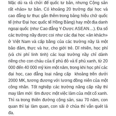
Mặc dù ra rả chửi đế quốc tư bản, nhưng Cộng sản
rất «háo» tư bản. Có khoảng 20 trường đại học và
cao đẳng tư thục gắn thêm trong bảng hiệu chữ quốc
tế (như Đại học quốc tế Hồng Bàng) hay một địa danh
ngoại quốc (như Cao đẳng Y-Dược ASEAN…). Đa số
các trường nầy được coi như các đại học «ăn khách»
ở Việt Nam và cấp bằng của các trường nầy là một
bảo đảm, thực và hư, cho giới trẻ. Dĩ nhiên, học phí
(và chi phí linh tinh) các loại trường nầy chỉ dành
riêng cho con cháu của tỉ phú đỏ và tỉ phú xanh, từ 20
000 đến 40 000 mỹ kim một năm, trong khi học phí các
đại học, cao đẳng loại nâng cấp khoảng trên dưới
2000 MK, tương đương với lương đồng niên của một
công nhân. Tốt nghiệp các trường nâng cấp nầy thì
may lắm mới tìm được một việc làm của một cổ xanh.
Thì ra trong thiên đường cộng sản, sau 70 năm, con
quan thì lại làm quan, con sãi ở chùa thì vẫn quét lá
đa.