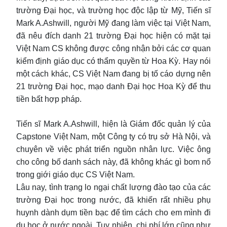
trường Đại học, và trường học độc lập từ Mỹ, Tiến sĩ
Mark A.Ashwill, người Mỹ đang làm việc tại Việt Nam,
đã nêu đích danh 21 trường Đại học hiện có mặt tại
Việt Nam CS không được công nhận bởi các cơ quan
kiểm định giáo dục có thẩm quyền từ Hoa Kỳ. Hay nói
một cách khác, CS Việt Nam đang bị tố cáo dựng nên
21 trường Đại học, mạo danh Đại học Hoa Kỳ để thu
tiền bất hợp pháp.
Tiến sĩ Mark A.Ashwill, hiện là Giám đốc quản lý của
Capstone Việt Nam, một Công ty có trụ sở Hà Nội, và
chuyên về việc phát triển nguồn nhân lực. Việc ông
cho công bố danh sách này, đã không khác gì bom nổ
trong giới giáo dục CS Việt Nam.
Lâu nay, tình trạng lo ngại chất lượng đào tạo của các
trường Đại học trong nước, đã khiến rất nhiều phụ
huynh dành dụm tiền bạc để tìm cách cho em mình đi
du học ở nước ngoài. Tuy nhiên, chi phí lớn cũng như