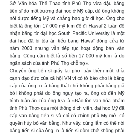
Sở Văn hóa Thể Thao tỉnh Phú Thọ vừa đậu bằng
tiến sĩ do một trường đại học ở Mỹ cấp, dù ông không
nói được tiếng Mỹ và chẳng bao giờ đi học. Ông cho
biết là ông tốn 17 000 mỹ kim để đi Hawaï 2 tuần để
nhận bằng từ đại học South Pacific University là một
đại học đã bị tòa án tiểu bang Hawaï đóng cửa từ
năm 2003 nhưng vẫn tiếp tục hoạt động bán văn
bằng. Cũng cần biết là số tiền 17 000 mỹ kim là do
ngân sách của tỉnh Phú Thọ «hỗ trợ».
Chuyện ông tiến sĩ giấy lại phơi bày thêm một khía
cạnh đạo đức của xã hội VN vì có tờ báo cho là bằng
cấp của ông n là bằng thật chớ không phải bằng giả
bởi không phải do ông ngụy tạo ra, ông có đến Mỹ
trình luận án của ông tựa là «Bảo tồn văn hóa phẩm
tỉnh Phú Thọ» qua một thông dịch viên, đại học Mỹ đã
cấp văn bằng tiến sĩ và chỉ có chính phủ Mỹ mới có
quyền hủy bỏ văn bằng. Như vậy, cùng lắm có thể nói
bằng tiến sĩ của ông n là tiến sĩ dỏm chớ không phải