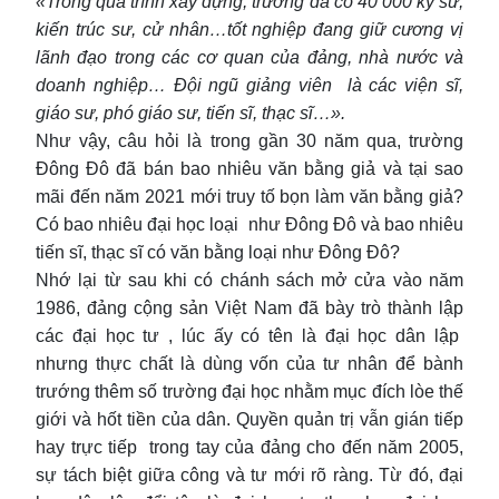
«Trong quá trình xây dựng, trường đã có 40 000 kỹ sư,
kiến trúc sư, cử nhân…tốt nghiệp đang giữ cương vị
lãnh đạo trong các cơ quan của đảng, nhà nước và
doanh nghiệp… Đội ngũ giảng viên là các viện sĩ,
giáo sư, phó giáo sư, tiến sĩ, thạc sĩ…».
Như vậy, câu hỏi là trong gần 30 năm qua, trường
Đông Đô đã bán bao nhiêu văn bằng giả và tại sao
mãi đến năm 2021 mới truy tố bọn làm văn bằng giả?
Có bao nhiêu đại học loại như Đông Đô và bao nhiêu
tiến sĩ, thạc sĩ có văn bằng loại như Đông Đô?
Nhớ lại từ sau khi có chánh sách mở cửa vào năm
1986, đảng cộng sản Việt Nam đã bày trò thành lập
các đại học tư , lúc ấy có tên là đại học dân lập
nhưng thực chất là dùng vốn của tư nhân để bành
trướng thêm số trường đại học nhằm mục đích lòe thế
giới và hốt tiền của dân. Quyền quản trị vẫn gián tiếp
hay trực tiếp trong tay của đảng cho đến năm 2005,
sự tách biệt giữa công và tư mới rõ ràng. Từ đó, đại