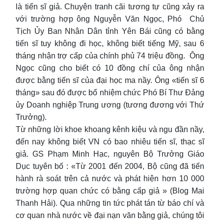
là tiến sĩ giả. Chuyện tranh cãi tương tự cũng xảy ra
với trường hợp ông Nguyễn Văn Ngọc, Phó Chủ
Tịch Ủy Ban Nhân Dân tỉnh Yên Bái cũng có bằng
tiến sĩ tuy không đi học, không biết tiếng Mỹ, sau 6
tháng nhận trợ cấp của chính phủ 74 triệu đồng. Ông
Ngọc cũng cho biết có 10 đồng chí của ông nhận
được bằng tiến sĩ của đại học ma nầy. Ông «tiến sĩ 6
tháng» sau đó được bổ nhiệm chức Phó Bí Thư Đảng
ủy Doanh nghiệp Trung ương (tương đương với Thứ
Trưởng).
Từ những lời khoe khoang kênh kiệu và ngu đần nầy,
đến nay không biết VN có bao nhiêu tiến sĩ, thạc sĩ
giả. GS Phạm Minh Hạc, nguyên Bộ Trưởng Giáo
Dục tuyên bố : «Từ 2001 đến 2004, Bộ cũng đã tiến
hành rà soát trên cả nước và phát hiện hơn 10 000
trường hợp quan chức có bằng cấp giả » (Blog Mai
Thanh Hải). Qua những tin tức phát tán từ báo chí và
cơ quan nhà nước về đại nạn văn bằng giả, chúng tôi