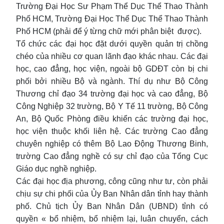
Trường Đại Học Sư Phạm Thể Dục Thể Thao Thành
Phố HCM, Trường Đại Học Thể Dục Thể Thao Thành
Phố HCM (phải để ý từng chữ mới phân biệt được).
Tổ chức các đại học đặt dưới quyền quản trị chồng
chéo của nhiều cơ quan lãnh đạo khác nhau. Các đại
học, cao đẳng, học viện, ngoài bộ GDĐT còn bị chi
phối bởi nhiều Bộ và ngành. Thí dụ như Bộ Công
Thương chỉ đạo 34 trường đại học và cao đẳng, Bộ
Công Nghiệp 32 trường, Bộ Y Tế 11 trường, Bộ Công
An, Bộ Quốc Phòng điều khiển các trường đại học,
học viện thuộc khối liên hệ. Các trường Cao đẳng
chuyên nghiệp có thêm Bộ Lao Động Thương Binh,
trường Cao đẳng nghề có sự chỉ đạo của Tổng Cục
Giáo dục nghề nghiệp.
Các đại học địa phương, công cũng như tư, còn phải
chịu sự chi phối của Ủy Ban Nhân dân tỉnh hay thành
phố. Chủ tịch Ủy Ban Nhân Dân (UBND) tỉnh có
quyền « bổ nhiệm, bổ nhiệm lại, luân chuyển, cách