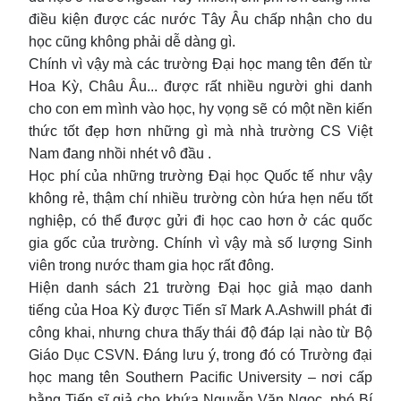
điều kiện được các nước Tây Âu chấp nhận cho du
học cũng không phải dễ dàng gì.
Chính vì vậy mà các trường Đại học mang tên đến từ
Hoa Kỳ, Châu Âu... được rất nhiều người ghi danh
cho con em mình vào học, hy vọng sẽ có một nền kiến
thức tốt đẹp hơn những gì mà nhà trường CS Việt
Nam đang nhồi nhét vô đầu .
Học phí của những trường Đại học Quốc tế như vậy
không rẻ, thậm chí nhiều trường còn hứa hẹn nếu tốt
nghiệp, có thể được gửi đi học cao hơn ở các quốc
gia gốc của trường. Chính vì vậy mà số lượng Sinh
viên trong nước tham gia học rất đông.
Hiện danh sách 21 trường Đại học giả mạo danh
tiếng của Hoa Kỳ được Tiến sĩ Mark A.Ashwill phát đi
công khai, nhưng chưa thấy thái độ đáp lại nào từ Bộ
Giáo Dục CSVN. Đáng lưu ý, trong đó có Trường đại
học mang tên Southern Pacific University – nơi cấp
bằng Tiến sĩ giả cho khứa Nguyễn Văn Ngọc, phó Bí