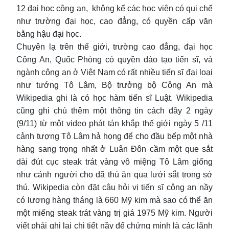
12 đại học công an, không kể các học viện có qui chế
như trường đại học, cao đẳng, có quyền cấp văn
bằng hậu đại học.
Chuyên lạ trên thế giới, trường cao đẳng, đại học
Công An, Quốc Phòng có quyền đào tạo tiến sĩ, và
ngành công an ở Việt Nam có rất nhiều tiến sĩ đại loại
như tướng Tô Lâm, Bộ trưởng bộ Công An mà
Wikipedia ghi là có học hàm tiến sĩ Luật. Wikipedia
cũng ghi chú thêm một thông tin cách đây 2 ngày
(9/11) từ một video phát tán khắp thế giới ngày 5 /11
cảnh tượng Tô Lâm hả họng để cho đầu bếp một nhà
hàng sang trọng nhất ở Luân Đôn cầm một que sắt
dài đút cục steak trát vàng vô miệng Tô Lâm giống
như cảnh người cho dã thú ăn qua lưới sắt trong sở
thú. Wikipedia còn đặt câu hỏi vị tiến sĩ công an nầy
có lương hàng tháng là 660 Mỹ kim mà sao có thể ăn
một miếng steak trát vàng trị giá 1975 Mỹ kim. Người
viết phải ghi lại chi tiết nầy để chứng minh là các lãnh