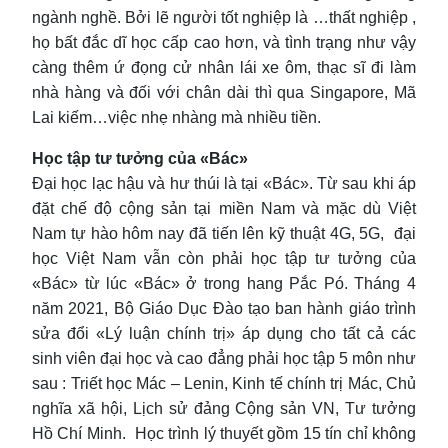
ngành nghề. Bởi lẽ người tốt nghiệp là …thất nghiệp ,
họ bất đắc dĩ học cấp cao hơn, và tình trạng như vậy
càng thêm ứ đọng cử nhân lái xe ôm, thạc sĩ đi làm
nhà hàng và đối với chân dài thì qua Singapore, Mã
Lai kiếm…việc nhẹ nhàng mà nhiều tiền.
Học tập tư tưởng của «Bác»
Đại học lạc hậu và hư thúi là tại «Bác». Từ sau khi áp
đặt chế độ cộng sản tại miền Nam và mặc dù Việt
Nam tự hào hôm nay đã tiến lên kỹ thuật 4G, 5G, đại
học Việt Nam vẫn còn phải học tập tư tưởng của
«Bác» từ lúc «Bác» ở trong hang Pắc Pó. Tháng 4
năm 2021, Bộ Giáo Dục Đào tạo ban hành giáo trình
sửa đổi «Lý luận chính trị» áp dụng cho tất cả các
sinh viên đại học và cao đẳng phải học tập 5 môn như
sau : Triết học Mác – Lenin, Kinh tế chính trị Mác, Chủ
nghĩa xã hội, Lịch sử đảng Cộng sản VN, Tư tưởng
Hồ Chí Minh. Học trình lý thuyết gồm 15 tín chỉ không