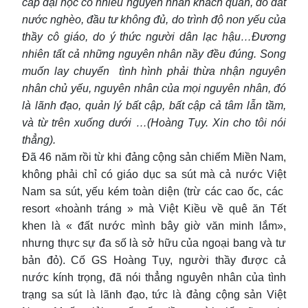
cấp đại học có nhiều nguyên nhân khách quan, do đất
nước nghèo, đầu tư không đủ, do trình độ non yếu của
thầy cô giáo, do ý thức người dân lạc hậu…Đương
nhiên tất cả những nguyên nhân nầy đều đúng. Song
muốn lay chuyển tình hình phải thừa nhận nguyên
nhân chủ yếu, nguyên nhân của mọi nguyên nhân, đó
là lãnh đạo, quản lý bất cập, bất cập cả tâm lẫn tầm,
và từ trên xuống dưới …(Hoàng Tụy. Xin cho tôi nói
thẳng).
Đã 46 năm rồi từ khi đảng cộng sản chiếm Miền Nam,
không phải chỉ có giáo dục sa sút mà cả nước Việt
Nam sa sút, yếu kém toàn diện (trừ các cao ốc, các
resort «hoành tráng » mà Việt Kiều về quê ăn Tết
khen là « đất nước mình bây giờ văn minh lắm»,
nhưng thực sự đa số là sở hữu của ngoại bang và tư
bản đỏ). Cố GS Hoàng Tụy, người thầy được cả
nước kính trọng, đã nói thẳng nguyên nhân của tình
trạng sa sút là lãnh đạo, tức là đảng cộng sản Việt