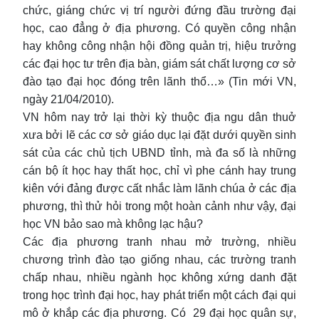
chức, giáng chức vị trí người đứng đầu trường đại
học, cao đẳng ở địa phương. Có quyền công nhận
hay không công nhận hội đồng quản trị, hiệu trưởng
các đại học tư trên địa bàn, giám sát chất lượng cơ sở
đào tạo đại học đóng trên lãnh thổ…» (Tin mới VN,
ngày 21/04/2010).
VN hôm nay trở lại thời kỳ thuộc địa ngu dân thuở
xưa bởi lẽ các cơ sở giáo dục lại đặt dưới quyền sinh
sát của các chủ tịch UBND tỉnh, mà đa số là những
cán bộ ít học hay thất học, chỉ vì phe cánh hay trung
kiên với đảng được cất nhắc làm lãnh chúa ở các địa
phương, thì thử hỏi trong một hoàn cảnh như vậy, đại
học VN bảo sao mà không lạc hậu?
Các địa phương tranh nhau mở trường, nhiều
chương trình đào tạo giống nhau, các trường tranh
chấp nhau, nhiều ngành học không xứng danh đặt
trong học trình đại học, hay phát triển một cách đại qui
mô ở khắp các địa phương. Có 29 đại học quân sự,