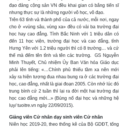
đạo đảng cộng sản VN đều khai gian có bắng tiến sĩ
nhưng thực sự là những người vô học, vô đạo.
Trên 63 tỉnh và thành phố của cả nước, mỗi nơi, ngay
cho ở «vùng sâu, vùng xa» đều có vài ba trường đại
học hay cao đẳng. Tỉnh Bắc Ninh với 1 triệu dân có
đến 11 học viện, trường đại học và cao đẳng, tỉnh
Hưng Yên với 1.2 triệu người thì có 8 trường… và cứ
thế mà đếm tên tỉnh và tên các trường. GS Nguyễn
Minh Thuyết, Chủ nhiệm Ủy Ban Văn hóa Giáo dục
phải lên tiếng: «…Chính phủ thiếu tầm xa nên mới
xảy ra hiện tượng đua nhau bung ra ở các trường đại
học, cao đẳng, nhất là giai đoạn 2005. Còn nhớ lúc đó
trung bình cứ 2 tuần thì lại ra đời một hai trường đại
học cao đẳng mới...» (Bùng nổ đại học và những hệ
lụy/ tuoitre.vn ngày 22/09/2015).
Giảng viên Cử nhân dạy sinh viên Cử nhân
Niên học 2019-20, theo thống kê của Bộ GDĐT, tổng