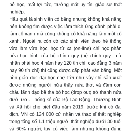
bỏ học, mất lợi tức, trường mất uy tín, giáo sư thất
nghiệp.
Hậu quả là sinh viên có bằng nhưng không khả năng
nên không tìm được việc làm thích ứng đành phải đi
làm cổ xanh mà cũng không có khả năng làm một cổ
xanh. Ngoài ra còn có các sinh viên theo hệ thống
vừa làm vừa học, học từ xa (on-line) chỉ học phân
nửa học trình của hệ chính quy (hệ chính quy : cử
nhân phải học 4 năm hay 120 tín chỉ, cao đẳng 3 năm
hay 90 tín chỉ) thì cũng được cấp phát văn bằng. Một
nền giáo dục đại học chợ trời như vậy chỉ sản xuất
được những người nửa thầy nửa thợ, và đám con
cháu lãnh đạo bê tha bỏ học (drop out) trở thành nửa
đười ươi. Thống kê của Bộ Lao Động, Thương Binh
và Xã hội cho biết đầu năm 2019, trước khi có đại
dịch, VN có 124 000 cử nhân và thạc sĩ thất nghiệp
trong tổng số 1.1 triệu người thất nghiệp dưới 30 tuổi
và 60% người, tuy có việc làm nhưng không đúng