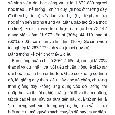
số sinh viên đại học công và tư là 1.672 880 người
học theo 3 hệ thống : chính quy (đi học ở trường đầy
đủ theo học trình), vừa làm vừa học (học từ phân nửa
học trình đến tượng trưng vài tuần), đào tạo từ xa (học
on-line). Số sinh viên trên được đào tạo bởi 73 142
giảng viên gồm 21 977 tiến sĩ (30%), 44 119 thạc sĩ
(60%), 7 036 cử nhân và linh tinh (10%). Số sinh viên
tốt nghiệp là 263 172 sinh viên (moet.gov.vn)
Bảng thống kê trên cho thấy 2 điều :
- Ban giảng huấn chỉ có 30% là tiến sĩ, còn lại là 70%
thạc sĩ và cử nhân, trái với tiêu chuẩn thông lệ giáo sư
đại học phải là tiến sĩ trở lên. Giáo sư không có trình
độ, lối giảng dạy theo kiểu thầy đọc trò chép, chương
trình giảng dạy không ứng dụng vào đời sống, thi
nhập học và thi tốt nghiệp bằng hối lộ và tham nhũng,
tất cả các tệ hại nầy đã đưa đến hậu quả tất nhiên là
“có những sinh viên tốt nghiệp đại học mà vẫn chưa
biết tra cứu một quyển sách chuyên đề hay tra tự điển.