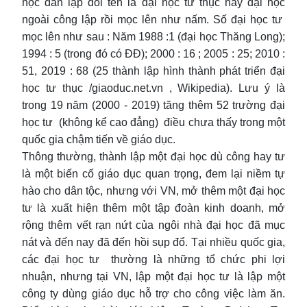
học dân lập đổi tên là đại học tư thục hay đại học
ngoài công lập rồi mọc lên như nấm. Số đại học tư
mọc lên như sau : Năm 1988 :1 (đại học Thăng Long);
1994 : 5 (trong đó có ĐĐ); 2000 : 16 ; 2005 : 25; 2010 :
51, 2019 : 68 (25 thành lập hình thành phát triển đại
học tư thục /giaoduc.net.vn , Wikipedia). Lưu ý là
trong 19 năm (2000 - 2019) tăng thêm 52 trường đại
học tư (không kể cao đẳng) điều chưa thấy trong một
quốc gia chậm tiến về giáo dục.
Thông thường, thành lập một đại học dù công hay tư
là một biến cố giáo dục quan trọng, đem lại niềm tự
hào cho dân tộc, nhưng với VN, mở thêm một đại học
tư là xuất hiện thêm một tập đoàn kinh doanh, mở
rộng thêm vết rạn nứt của ngôi nhà đại học đã mục
nát và đến nay đã đến hồi sụp đổ. Tại nhiều quốc gia,
các đại học tư thường là những tổ chức phi lợi
nhuận, nhưng tại VN, lập một đại học tư là lập một
công ty dùng giáo dục hỗ trợ cho công việc làm ăn.