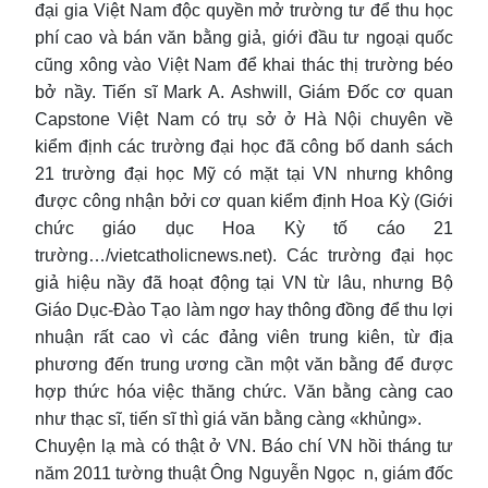
đại gia Việt Nam độc quyền mở trường tư để thu học
phí cao và bán văn bằng giả, giới đầu tư ngoại quốc
cũng xông vào Việt Nam để khai thác thị trường béo
bở nầy. Tiến sĩ Mark A. Ashwill, Giám Đốc cơ quan
Capstone Việt Nam có trụ sở ở Hà Nội chuyên về
kiểm định các trường đại học đã công bố danh sách
21 trường đại học Mỹ có mặt tại VN nhưng không
được công nhận bởi cơ quan kiểm định Hoa Kỳ (Giới
chức giáo dục Hoa Kỳ tố cáo 21
trường…/vietcatholicnews.net). Các trường đại học
giả hiệu nầy đã hoạt động tại VN từ lâu, nhưng Bộ
Giáo Dục-Đào Tạo làm ngơ hay thông đồng để thu lợi
nhuận rất cao vì các đảng viên trung kiên, từ địa
phương đến trung ương cần một văn bằng để được
hợp thức hóa việc thăng chức. Văn bằng càng cao
như thạc sĩ, tiến sĩ thì giá văn bằng càng «khủng».
Chuyện lạ mà có thật ở VN. Báo chí VN hồi tháng tư
năm 2011 tường thuật Ông Nguyễn Ngọc n, giám đốc