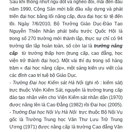
Sau khi thống nhứt ngu dốt và nghèo đói, mãi đến đầu
năm 1990, Cộng Sản mới bắt đầu xây dựng và phát
triển đại học bằng lối nâng cấp, đưa đại học từ tệ đến
tồi. Ngày 7/6/2010, Bộ Trưởng Giáo Dục-Đào Tạo
Nguyễn Thiện Nhân phát biểu trước Quốc Hội là
trong số 270 trường mới thành lập, thực sự chỉ có 94
trường tân lập hoàn toàn, số còn lại là
trường nâng
cấp
từ trường thấp hơn (trung cấp, cao đẳng, học
viện trở thành đại học). Một vài thí dụ trong số hàng
trăm « đại học nâng cấp», một sáng kiến ưu việt của
các đỉnh cao trí tuệ bộ Giáo Dục.
- Trường Đại học Kiểm sát Hà Nộ
i (ghi rõ : kiểm sát)
trực thuộc Viện Kiểm Sát, nguyên là trường trung cấp
đào tạo nhân viên cho Viện Kiểm sát nhân dân (1970)
được nâng lên là Cao Đẳng (1982) rồi Đại học (2005).
- Trường Đại học Nội Vụ Hà Nội
trực thuộc Bộ Nội Vụ
gốc là Trường Trung học Văn Thư Lưu Trữ Trung
Ương (1971) được nâng cấp là trường Cao đẳng Văn