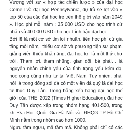
Vượng với sự « hợp tác chiến lược » của đại học
Cornell và đại học Pennsylvania, dự trù sẽ lọt vào «
top 50 của các đại học trẻ trên thế giới vào năm 2049
». Học phí mỗi năm : 35 000 USD cho học trình cử
nhân và 40 000 USD cho học trình hậu đại học.
Bởi lẽ là một cơ sở tìm lợi nhuận, tiền học phí cứ gia
tăng mỗi năm, thiếu cơ sở và phương tiện sư phạm,
giảng viên thiếu khả năng, đại học tư là một thứ chợ
trời. Tham lợi, tham nhũng, gian dối, bè phái… là
nguyên nhân chính yếu của tình trạng yếu kém đại
học công cũng như tư tại Việt Nam. Tuy nhiên, phải
nói là trong đống sỏi đá có một viên đá quý là đại học
tư thục Duy Tân. Trong bảng xếp hạng đại học thế
giới của THE 2022 (Times Higher Education), đại học
Duy Tân được xếp trong nhóm hạng 401-500, trong
khi Đại Học Quốc Gia Hà Nội và ĐHQG TP Hồ Chí
Minh nằm trong nhóm cao hơn 1000.
Ngưu tầm ngưu, mã tầm mã. Không phải chỉ có các