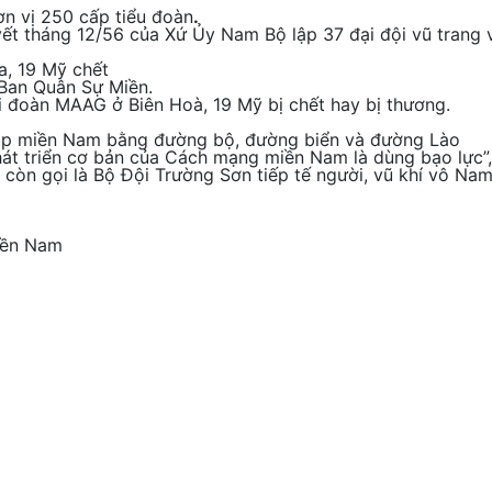
ơn vị 250 cấp tiểu đoàn
.
ết tháng 12/56 của Xứ Ủy Nam Bộ lập 37 đại đội vũ trang 
a, 19 Mỹ chết
Ban Quân Sự Miền.
i đoàn MAAG ở Biên Hoà, 19 Mỹ bị chết hay bị thương.
ập miền Nam bằng đường bộ, đường biển và đường Lào
t triển cơ bản của Cách mạng miền Nam là dùng bạo lực”, 
 còn gọi là Bộ Đội Trường Sơn tiếp tế người, vũ khí vô 
iền Nam