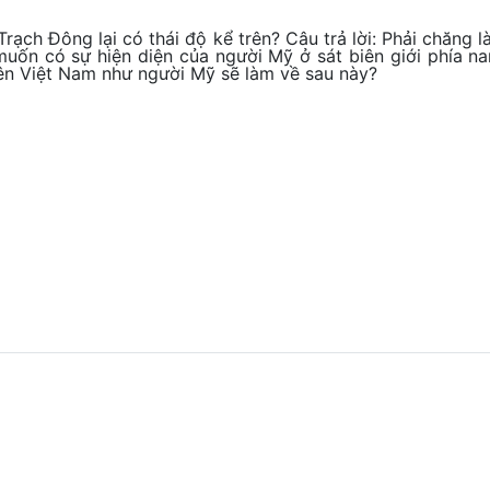
Trạch Đông lại có thái độ kể trên? Câu trả lời: Phải chăng
uốn có sự hiện diện của người Mỹ ở sát biên giới phía n
ên Việt Nam như người Mỹ sẽ làm về sau này?
n kỷ thứ ba