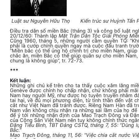
Luật sư Nguyễn Hữu Thọ
Kiến trúc sư Huỳnh Tấn 
Điều tra dân số miền Bắc (tháng 3) và công bố luật ng
20/12/60: Thành lập
Mặt Trận Dân Tộc Giải Phóng Mi
Cũng 1960, tháng 5, những người cầm quyền TQ: “Không
phải là cướp chính quyền ngay mà cuộc đấu tranh tr
“Miền bắc có thể ủng hộ chính trị cho miền Nam, giúp
chắc ăn, miền Bắc có thể giúp quân sự cho miền Nam, 
chung là không giúp”, tr. 72-73.
***
Kết luận:
Những ghi chú kể trên cho ta thấy cuộc xâm lăng miề
Genève được chính họ chấp nhận, chứ không phải mãi 
Nam hay người Mỹ, như được họ tuyên truyền nhằm đánh
tai hại, về đủ mọi phương diện, từ tinh thần đến vật
cắt như Việt Nam đã tránh được. Riêng Nam Hàn đã trở
Nam vẫn không chịu nhận ra những sai lầm của họ để s
để ý tới những nhận định của Mao Trạch Đông và Đặn
của Cộng Sản Việt Nam nên tuy không chính thức ngăn 
Đặng Tiểu Bình, TBT Đảng CSTQ, tháng 7, 55: “Dùng l
Bắc.”
Mao Trạch Đông, tháng 11, 56: ”Việc chia cắt nước V