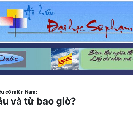
iếu cố miền Nam:
âu và từ bao giờ?