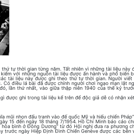
o thứ tự thời gian từng năm. Tất nhiên vì những tài liệu này
 kiểm với những nguồn tài liệu được ấn hành và phổ biến b
c tài liệu này được ghi theo thứ tự thời gian. Người viết
. Có điều lá bài đã được chính người chơi ngạo mạn lật 
 đó, lần thứ nhất, vào giữa thập niên 1940 của thế kỷ tr
 được ghi trong tài liệu kể trên để độc giả dễ có nhận xét h
ĩa mũi nhọn đấu tranh vào đế quốc Mỹ và hiếu chiến Pháp”
ày 15 đến ngày 18 tháng 7/1954. Hồ Chí Minh báo cáo chín
ại hòa bình ở Đông Dương” từ đó Hội nghị đưa ra phương c
 ngày trước ngày Hiệp Định Đình Chiến Genève được các bê