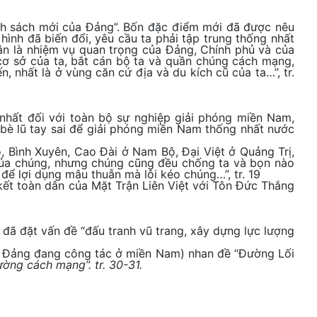
hính sách mới của Đảng”. Bốn đặc điểm mới đã được nêu
 hình đã biến đổi, yêu cầu ta phải tập trung thống nhất
dân là nhiệm vụ quan trọng của Đảng, Chính phủ và của
cơ sở của ta, bắt cán bộ ta và quần chúng cách mạng,
 nhất là ở vùng căn cứ địa và du kích cũ của ta…”, tr.
 nhất đối với toàn bộ sự nghiệp giải phóng miền Nam,
 bè lũ tay sai để giải phóng miền Nam thống nhất nước
 Bình Xuyên, Cao Đài ở Nam Bộ, Đại Việt ở Quảng Trị,
 của chúng, nhưng chúng cũng đều chống ta và bọn nào
để lợi dụng mâu thuẫn mà lôi kéo chúng…”, tr. 19
kết toàn dân của Mặt Trận Liên Việt với Tôn Đức Thắng
 đã đặt vấn đề “đấu tranh vũ trang, xây dựng lực lượng
ng Đảng đang công tác ở miền Nam) nhan đề “Đường Lối
ờng cách mạng”. tr. 30-31.