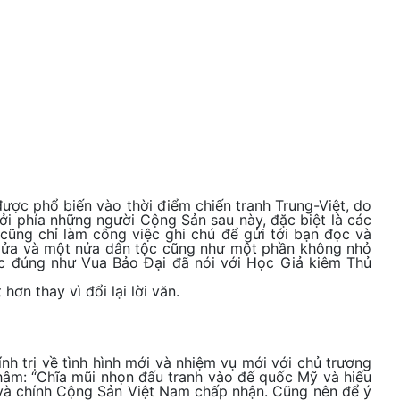
 được phổ biến vào thời điểm chiến tranh Trung-Việt, do
ởi phía những người Cộng Sản sau này, đặc biệt là các
 cũng chỉ làm công việc ghi chú để gửi tới bạn đọc và
ngửa và một nửa dân tộc cũng như một phần không nhỏ
ước đúng như Vua Bảo Đại đã nói với Học Giả kiêm Thủ
ơn thay vì đổi lại lời văn.
h trị về tình hình mới và nhiệm vụ mới với chủ trương
hâm: “Chĩa mũi nhọn đấu tranh vào đế quốc Mỹ và hiếu
n và chính Cộng Sản Việt Nam chấp nhận. Cũng nên để ý