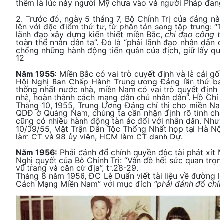
thêm là lúc này người Mỹ chưa vào và người Pháp đang
2. Trước đó, ngày 5 tháng 7, Bộ Chính Trị của đảng n
lên với đặc điểm thứ tư, từ phân tán sang tập trung: “
lãnh đạo xây dựng kiến thiết miền Bắc,
chỉ đạo công 
toàn thể nhân dân ta”. Đó là “phải lãnh đạo nhân dâ
chống những hành động tiến quân của địch, giữ lấy quy
12
Năm 1955:
Miền Bắc có vai trò quyết định và là cái g
Hội Nghị Ban Chấp Hành Trung ương Đảng lần thứ bảy,
thống nhất nước nhà, miền Nam có vai trò quyết định 
nhà, hoàn thành cách mạng dân chủ nhân dân”. Hồ Chí Mi
Tháng 10, 1955, Trung Ương Đảng chỉ thị cho miền Na
QDĐ ở Quảng Nam, chúng ta cần nhận định rõ tính chấ
cũng có nhiều hành động tàn ác đối với nhân dân. Nhưn
10/09/55, Mặt Trận Dân Tộc Thống Nhất họp tại Hà Nội
làm CT và 98 ủy viên, HCM làm CT danh Dự.
Năm 1956:
Phải đánh đổ chính quyền độc tài phát xí
Nghị quyết của Bộ Chính Trị: “Vấn đề hết sức quan trọ
vũ trang và căn cứ địa”, tr.28-29.
Tháng 8 năm 1956, ĐC Lê Duẩn viết tài liệu về đường
Cách Mạng Miền Nam” với mục đích
“phải đánh đ
ổ
chí