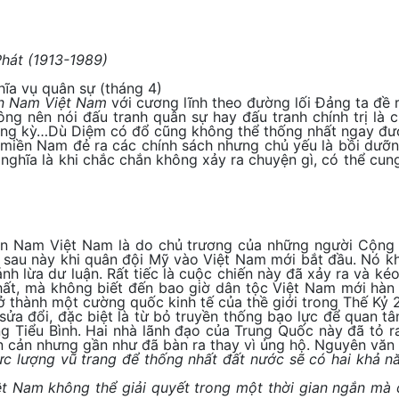
Phát (1913-1989)
hĩa vụ quân sự (tháng 4)
ền Nam Việt Nam
với cương lĩnh theo đường lối Đảng ta đề r
 nên nói đấu tranh quân sự hay đấu tranh chính trị là ch
ường kỳ…Dù Diệm có đổ cũng không thể thống nhất ngay đư
 miền Nam đẻ ra các chính sách nhưng chủ yếu là bồi dưỡn
nghĩa là khi chắc chắn không xảy ra chuyện gì, có thể cun
n Nam Việt Nam là do chủ trương của những người Cộng S
sau này khi quân đội Mỹ vào Việt Nam mới bắt đầu. Nó kh
 lừa dư luận. Rất tiếc là cuộc chiến này đã xảy ra và kéo
 chất, mà không biết đến bao giờ dân tộc Việt Nam mới hàn 
 thành một cường quốc kinh tế của thề giới trong Thế Kỷ 2
ửa đổi, đặc biệt là từ bỏ truyền thống bạo lực để quan t
g Tiểu Bình. Hai nhà lãnh đạo của Trung Quốc này đã tỏ 
cản nhưng gần như đã bàn ra thay vì ủng hộ. Nguyên văn xi
ực lượng vũ trang để thống nhất đất nước sẽ có hai khả n
iệt Nam không thể giải quyết trong một thời gian ngắn m