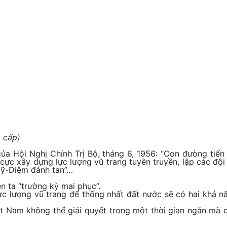
g cấp)
a Hội Nghị Chính Trị Bộ, tháng 6, 1956: “Con đưòng tiế
h cực xây dựng lực lượng vũ trang tuyên truyền, lập các đội
 Mỹ-Diệm đánh tan”…
 ta “trường kỳ mai phục”.
ực lượng vũ trang để thống nhất đất nước sẽ có hai khả n
iệt Nam không thể giải quyết trong một thời gian ngắn mà