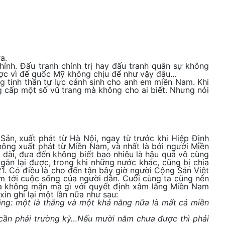
a.
ính. Đấu tranh chính trị hay đấu tranh quân sự không
ợc vì đế quốc Mỹ không chịu để như vậy đâu…
g tinh thần tự lực cánh sinh cho anh em miền Nam. Khi
g cấp một số vũ trang mà không cho ai biết. Nhưng nói
ản, xuất phát từ Hà Nội, ngay từ trước khi Hiệp Định
ông xuất phát từ Miền Nam, và nhất là bởi người Miền
 dài, đưa đến không biết bao nhiêu là hậu quả vô cùng
gắn lại được, trong khi những nước khác, cũng bị chia
1. Có điều là cho đến tận bây giờ người Cộng Sản Việt
âm tới cuộc sống của người dân. Cuối cùng ta cũng nên
ra không mặn mà gì với quyết định xâm lăng Miền Nam
n ghi lại một lần nữa như sau:
ăng: một là thắng và một khả năng nữa là mất cả miền
à cần phải trường kỳ…Nếu mười năm chưa được thì phải