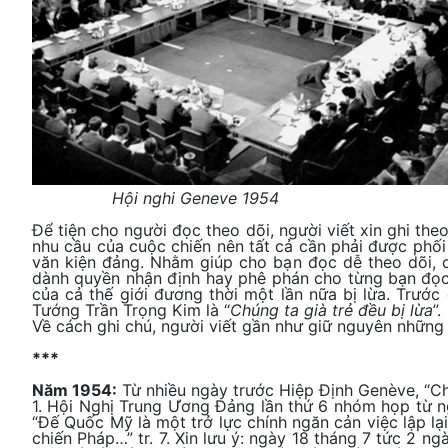
Hội nghi Geneve 1954
Để tiện cho người đọc theo dõi, người viết xin ghi the
nhu cầu của cuộc chiến nên tất cả cần phải được phối
văn kiện đảng. Nhằm giúp cho bạn đọc dễ theo dõi, cá
dành quyền nhận định hay phê phán cho từng bạn đọc
của cả thế giới đương thời một lần nữa bị lừa. Trước
Tướng Trần Trọng Kim là “
Chúng ta già trẻ đều bị lừa
”.
Về cách ghi chú, người viết gần như giữ nguyên những gì
***
Năm 1954:
Từ nhiều ngày trước Hiệp Định Genève, “Ch
1. Hội Nghị Trung Ương Đảng lần thứ 6 nhóm họp từ ng
“Đế Quốc Mỹ là một trở lực chính ngăn cản việc lập l
chiến Pháp…” tr. 7. Xin lưu ý: ngày 18 tháng 7 tức 2