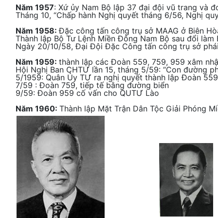
Năm 1957
: Xứ ủy Nam Bộ lập 37 đại đội vũ trang và đ
Tháng 10, “Chấp hành Nghị quyết tháng 6/56, Nghị quy
Năm 1958:
Đặc công tấn công trụ sở MAAG ở Biên Hò
Thành lập Bộ Tư Lệnh Miền Đông Nam Bộ sau đổi làm 
Ngày 20/10/58, Đại Đội Đặc Công tấn công trụ sở phá
Năm 1959:
thành lập các Đoàn 559, 759, 959 xâm nh
Hội Nghị Ban CHTƯ lần 15, tháng 5/59: “Con đường phá
5/1959: Quân Ủy TƯ ra nghị quyết thành lập Đoàn 559
7/59 : Đoàn 759, tiếp tế bằng đường biển
9/59: Đoàn 959 cố vấn cho QUTƯ Lào
Năm 1960:
Thành lập Mặt Trận Dân Tộc Giải Phóng M