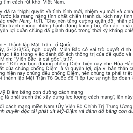
 tìm cách rút khỏi Việt Nam.
ày đã ra “Nghị quyết về tình hình mới, nhiệm vụ mới và c
Trước kia mang nặng tính chất chiến tranh du kích nay tình
tác miền Nam
.” tr.11. “Cho nên tăng cường quân đội nhân 
n đấu tranh chống những hành động khủng bố, đàn áp, phá 
ền lợi quần chúng đã giành được trong thời kỳ kháng chiến,
ốc – Thành lập Mặt Trận Tổ Quốc
 3-12/3/55, nghị quyết: Miền Bắc có vai trò quyết định
trực tiếp trong việc đánh đổ ách thống trị của đế quốc và
nh: “Miền Bắc là cái gốc”. tr.17.
m: “ Đối với bọn đương chống Diệm hiện nay như Hòa Hảo,
t của chúng chống Diệm là vì quyền lợi, địa vị bản thân
g hiện nay chúng đều chống Diệm, nên chúng ta phải triệt 
 thành lập Mặt Trận Tổ Quốc để “tiếp tục sự nghiệp đoàn 
t Mỹ Diệm bằng con đường cách mạng
ng là phải tranh thủ xây dựng lực lượng cách mạng”, lần này
 lối cách mạng miền Nam (Ủy Viên Bộ Chính Trị Trung Ươ
nh quyền độc tài phát xít Mỹ-Diệm và đánh đổ bằng con đư