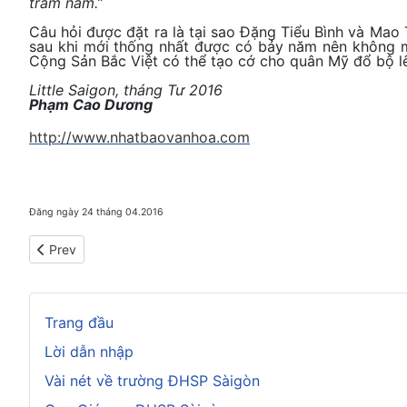
trăm năm.”
Câu hỏi được đặt ra là tại sao Đặng Tiểu Bình và Mao 
sau khi mới thống nhất được có bảy năm nên không m
Cộng Sản Bắc Việt có thể tạo cớ cho quân Mỹ đổ bộ l
Little Saigon, tháng Tư 2016
Phạm Cao Dương
http://www.nhatbaovanhoa.com
Đăng ngày 24 tháng 04.2016
Previous article: Sự hình thành của siêu quốc gia VN thiên niê
Prev
Trang đầu
Lời dẫn nhập
Vài nét về trường ĐHSP Sàigòn