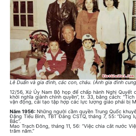
Lê Duẩn và gia đình, các con, cháu. (Ảnh gia đình cun
12/56, Xứ Ủy Nam Bộ họp để chấp hành Nghị Quyết củ
khởi nghĩa giành chính quyền”, tr. 33, bằng cách: “Tíc
vận động, cải tạo tập hợp các lực lượng giáo phái bị
Năm 1956:
Những người cầm quyền Trung Quốc khuyên
Đặng Tiểu Bình, TBT Đảng CSTQ, tháng 7, 55: “Dùng l
Bắc”.
Mao Trạch Đông, tháng 11, 56: “Việc chia cắt nước V
trăm năm.”