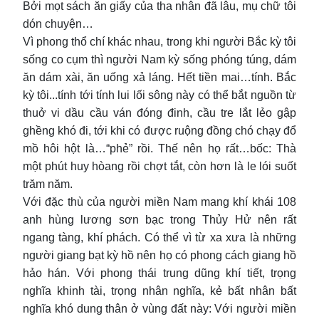
Bởi mọt sách ăn giấy của tha nhân đã lâu, mụ chữ tôi
dón chuyện…
Vì phong thổ chí khác nhau, trong khi người Bắc kỳ tôi
sống co cụm thì người Nam kỳ sống phóng túng, dám
ăn dám xài, ăn uống xả láng. Hết tiền mai…tính. Bắc
kỳ tôi...tính tới tính lui lối sông này có thể bắt nguồn từ
thuở vi dầu cầu ván đóng đinh, cầu tre lắt lẻo gập
ghềng khó đi, tới khi có được ruộng đồng chó chạy đổ
mồ hôi hột là…“phẻ” rồi. Thế nên họ rất…bốc: Thà
một phút huy hòang rồi chợt tắt, còn hơn là le lói suốt
trăm năm.
Với đặc thù của người miền Nam mang khí khái 108
anh hùng lương sơn bạc trong Thủy Hử nên rất
ngang tàng, khí phách. Có thể vì từ xa xưa là những
người giang bạt kỳ hồ nên họ có phong cách giang hồ
hảo hán. Với phong thái trung dũng khí tiết, trọng
nghĩa khinh tài, trọng nhân nghĩa, kẻ bất nhân bất
nghĩa khó dung thân ở vùng đất này: Với người miền