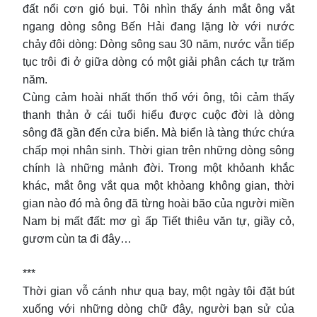
đất nổi cơn gió bụi. Tôi nhìn thấy ánh mắt ông vắt
ngang dòng sông Bến Hải đang lặng lờ với nước
chảy đôi dòng: Dòng sông sau 30 năm, nước vẫn tiếp
tục trôi đi ở giữa dòng có một giải phân cách tự trăm
năm.
Cùng cảm hoài nhất thốn thổ với ông, tôi cảm thấy
thanh thản ở cái tuổi hiểu được cuộc đời là dòng
sông đã gần đến cửa biển. Mà biển là tàng thức chứa
chấp mọi nhân sinh. Thời gian trên những dòng sông
chính là những mảnh đời. Trong một khỏanh khắc
khác, mắt ông vắt qua một khỏang không gian, thời
gian nào đó mà ông đã từng hoài bão của người miền
Nam bị mất đất: mơ gì ấp Tiết thiêu văn tự, giầy cỏ,
gươm cùn ta đi đây…
***
Thời gian vỗ cánh như quạ bay, một ngày tôi đặt bút
xuống với những dòng chữ đây, người bạn sử của