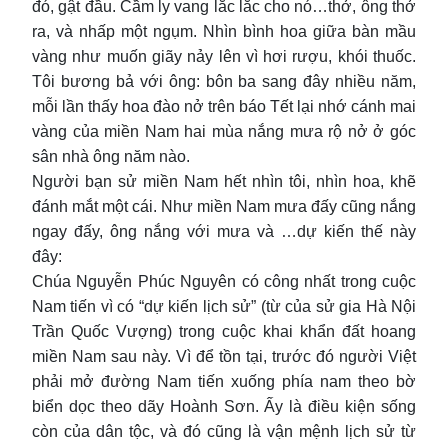
đó, gật đầu. Cầm ly vang lắc lắc cho nó…thở, ông thở
ra, và nhấp một ngụm. Nhìn bình hoa giữa bàn mầu
vàng như muốn giãy nảy lên vì hơi rượu, khói thuốc.
Tôi bương bả với ông: bôn ba sang đây nhiều năm,
mỗi lần thấy hoa đào nở trên báo Tết lại nhớ cánh mai
vàng của miền Nam hai mùa nắng mưa rộ nở ở góc
sân nhà ông năm nào.
Người bạn sử miền Nam hết nhìn tôi, nhìn hoa, khẽ
đánh mắt một cái. Như miền Nam mưa đấy cũng nắng
ngay đấy, ông nắng với mưa và …dự kiến thế này
đây:
Chúa Nguyễn Phúc Nguyên có công nhất trong cuộc
Nam tiến vì có “dự kiến lịch sử” (từ của sử gia Hà Nội
Trần Quốc Vượng) trong cuộc khai khẩn đất hoang
miền Nam sau này. Vì để tồn tại, trước đó người Việt
phải mở đường Nam tiến xuống phía nam theo bờ
biển dọc theo dãy Hoành Sơn. Ấy là điều kiện sống
còn của dân tộc, và đó cũng là vận mệnh lịch sử từ