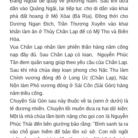
Đàng Ngòai để quay về phương Nam. Sau khi đưa
dân vào Quảng Ngãi, lại tiếp tục cho di dân vào khai
phá đất hoang ở Mỏ Xòai (Bà Rịa). Đồng thời cho
Dương Ngạn Địch, Trần Thượng Xuyên vào khai
khẩn làm ăn ở Thủy Chân Lạp để có Mỹ Tho và Biên
Hòa.
Vua Chân Lạp nhận làm phiên thần hàng năm cống
nạp đầy đủ. Sau Chân Lạp có loạn, Nguyễn Phúc
Tần đem quân sang giúp theo yêu cầu của Chân Lạp.
Sau khi nhà chúa dẹp loạn phong cho Nặc Thu làm
Chính vương đóng đô ở Long Úc (Chân Lạp), Nặc
Nộn làm Phó vương đóng ở Sài Côn (Sài Gòn) hàng
năm triều cống.
Chuyện Sài Gòn sau này thuộc về ta (xem ở dưới) là
lẽ đương nhiên. Chuyện tôi muốn đưa ra hai dữ kiện:
Một là nhà chúa lâm bịnh nặng cho gọi con là Nguyễn
Phúc Thái đến bên giường bảo rằng: "Bình sanh ta ra
vào chỗ gian hiểm để bảo tồn xứ sở. Con nối ngôi