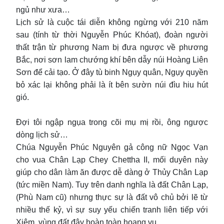
ngủ như xưa…
Lịch sử là cuộc tái diễn không ngừng với 210 năm
sau (tính từ thời Nguyễn Phúc Khóat), đoàn người
thất trận từ phương Nam bị đưa ngược về phương
Bắc, nơi sơn lam chướng khí bên dẫy núi Hoàng Liên
Sơn để cải tạo. Ở đây tù binh Ngụy quân, Ngụy quyền
bỏ xác lại không phải là ít bên sườn núi đìu hiu hút
gió.
Đợi tôi ngập ngụa trong cõi mụ mị rồi, ông ngược
dòng lịch sử…
Chúa Nguyễn Phúc Nguyên gả công nữ Ngọc Vạn
cho vua Chân Lạp Chey Chettha II, mối duyên này
giúp cho dân làm ăn được dễ dàng ở Thủy Chân Lạp
(tức miền Nam). Tuy trên danh nghĩa là đất Chân Lạp,
(Phù Nam cũ) nhưng thực sự là đất vô chủ bởi lẽ từ
nhiều thế kỷ, vì sự suy yếu chiến tranh liên tiếp với
Xiêm, vùng đất đây hoàn toàn hoang vu.