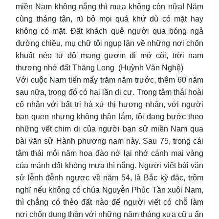
miền Nam không nắng thì mưa không còn nữa! Năm
cùng tháng tận, rũ bỏ mọi quá khứ dù có mặt hay
không có mặt. Đất khách quê người qua bóng ngả
đường chiều, mụ chữ tôi ngụp lặn về những nơi chốn
khuất nẻo từ độ mang gươm đi mở cõi, trời nam
thương nhớ đất Thăng Long (Huỳnh Văn Nghệ)
Với cuộc Nam tiến mấy trăm năm trước, thêm 60 năm
sau nữa, trong đó có hai lần di cư. Trong tâm thái hoài
cố nhân với bất tri hà xứ thị hương nhân, với người
bạn quen nhưng không thân lắm, tôi đang bước theo
những vết chim di của người bạn sử miền Nam qua
bài văn sử Hành phương nam này. Sau 75, trong cái
tâm thái mỗi năm hoa đào nở lại nhớ cánh mai vàng
của mảnh đất không mưa thì nắng. Người viết bài văn
sử lễnh đễnh ngược về năm 54, là Bắc kỳ đặc, trộm
nghĩ nếu không có chúa Nguyễn Phúc Tần xuôi Nam,
thì chẳng có thẻo đất nào để người viết có chỗ làm
nơi chốn dung thân với những năm tháng xưa cũ u ẩn