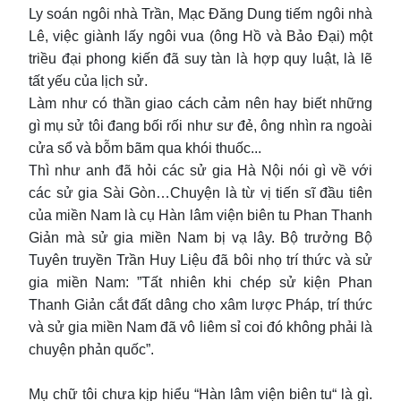
Ly soán ngôi nhà Trần, Mạc Đăng Dung tiếm ngôi nhà
Lê, việc giành lấy ngôi vua (ông Hồ và Bảo Đại) một
triều đại phong kiến đã suy tàn là hợp quy luật, là lẽ
tất yếu của lịch sử.
Làm như có thần giao cách cảm nên hay biết những
gì mụ sử tôi đang bối rối như sư đẻ, ông nhìn ra ngoài
cửa sổ và bỗm bãm qua khói thuốc...
Thì như anh đã hỏi các sử gia Hà Nội nói gì về với
các sử gia Sài Gòn…Chuyện là từ vị tiến sĩ đầu tiên
của miền Nam là cụ Hàn lâm viện biên tu Phan Thanh
Giản mà sử gia miền Nam bị vạ lây. Bộ trưởng Bộ
Tuyên truyền Trần Huy Liệu đã bôi nhọ trí thức và sử
gia miền Nam: ”Tất nhiên khi chép sử kiện Phan
Thanh Giản cắt đất dâng cho xâm lược Pháp, trí thức
và sử gia miền Nam đã vô liêm sỉ coi đó không phải là
chuyện phản quốc”.
Mụ chữ tôi chưa kịp hiểu “Hàn lâm viện biên tu“ là gì.