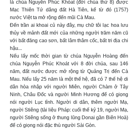
là chúa Nguyễn Phúc Khóat (đời chúa thứ 8) được
Mạc Thiên Tứ dâng đất Hà Tiên, kể từ đó (1757)
nước Việt ta mở rộng đến mũi Cà Mau.
Đến trần ai khoai củ này đây, mụ chữ tôi lạc hoa lưu
thủy về mảnh đất mới của những người trăm năm cũ
với bất đăng cao sơn, bất lâm thâm cốc, bất tri địa chi
hậu...
Nếu lấy mốc thời gian từ chúa Nguyễn Hoàng đến
chúa Nguyễn Phúc Khoát với 8 đời chúa, sau 146
năm, đất nước được mở rộng từ Quảng Trị đến Cà
Mau. Nếu lấy 25 năm là một thế hệ, đã có 7 thế hệ di
dân hòa nhập với người Miên, người Chàm ở Tây
Ninh, Châu Đốc và người Minh Hương để có giọng
nói người Lục tỉnh. Người di dân, thêm người Mạ,
người Stiêng (tài liệu Pháp: cuối thế kỷ 19, người Mạ,
người Stiêng sống ở thung lũng Donai gần Biên Hoà)
để có giọng nói đặc thù người Sài Gòn.