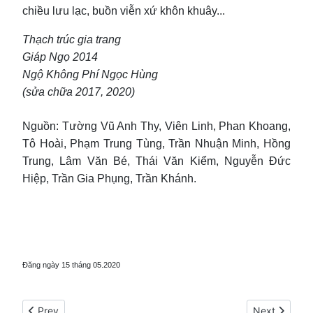
chiều lưu lạc, buồn viễn xứ khôn khuây...
Thạch trúc gia trang
Giáp Ngọ 2014
Ngộ Không Phí Ngọc Hùng
(sửa chữa 2017, 2020)
Nguồn: Tường Vũ Anh Thy, Viên Linh, Phan Khoang,
Tô Hoài, Phạm Trung Tùng, Trần Nhuận Minh, Hồng
Trung, Lâm Văn Bé, Thái Văn Kiểm, Nguyễn Đức
Hiệp, Trần Gia Phụng, Trần Khánh.
Đăng ngày 15 tháng 05.2020
Previous article: Vượt biên tới Thái Lan
Next article:
Prev
Next