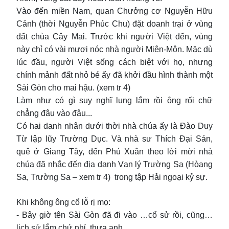
Vào đến miền Nam, quan Chưởng cơ Nguyễn Hữu
Cảnh (thời Nguyễn Phúc Chu) đặt doanh trại ở vùng
đất chùa Cây Mai. Trước khi người Việt đến, vùng
này chỉ có vài mươi nóc nhà người Miên-Môn. Mặc dù
lúc đầu, người Việt sống cách biệt với họ, nhưng
chính mảnh đất nhỏ bé ấy đã khởi đầu hình thành một
Sài Gòn cho mai hậu. (xem tr 4)
Làm như có gì suy nghĩ lung lắm rồi ông rối chữ
chẳng đâu vào đâu...
Có hai danh nhân dưới thời nhà chúa ấy là Đào Duy
Từ lập lũy Trường Dục. Và nhà sư Thích Đại Sán,
quê ở Giang Tây, đến Phú Xuân theo lời mời nhà
chúa đã nhắc đến địa danh Vạn lý Trường Sa (Hòang
Sa, Trường Sa – xem tr 4) trong tập Hải ngoại kỷ sự.
Khi không ông cổ lỗ rị mọ:
- Bây giờ tên Sài Gòn đã đi vào …cổ sử rồi, cũng…
lịch sử lắm chứ nhỉ, thưa anh.