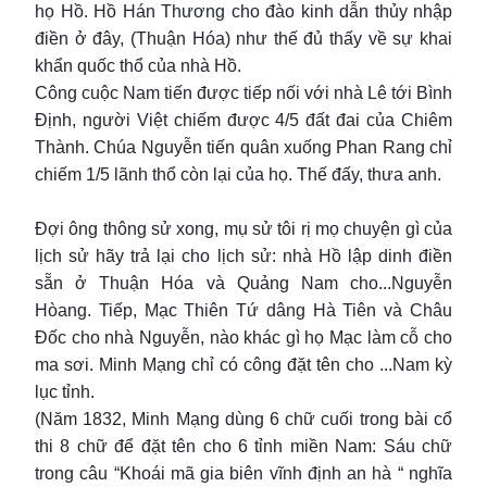
họ Hồ. Hồ Hán Thương cho đào kinh dẫn thủy nhập
điền ở đây, (Thuận Hóa) như thế đủ thấy về sự khai
khẩn quốc thổ của nhà Hồ.
Công cuộc Nam tiến được tiếp nối với nhà Lê tới Bình
Định, người Việt chiếm được 4/5 đất đai của Chiêm
Thành. Chúa Nguyễn tiến quân xuống Phan Rang chỉ
chiếm 1/5 lãnh thổ còn lại của họ. Thế đấy, thưa anh.
Đợi ông thông sử xong, mụ sử tôi rị mọ chuyện gì của
lịch sử hãy trả lại cho lịch sử: nhà Hồ lập dinh điền
sẵn ở Thuận Hóa và Quảng Nam cho...Nguyễn
Hòang. Tiếp, Mạc Thiên Tứ dâng Hà Tiên và Châu
Đốc cho nhà Nguyễn, nào khác gì họ Mạc làm cỗ cho
ma sơi. Minh Mạng chỉ có công đặt tên cho ...Nam kỳ
lục tỉnh.
(Năm 1832, Minh Mạng dùng 6 chữ cuối trong bài cổ
thi 8 chữ để đặt tên cho 6 tỉnh miền Nam: Sáu chữ
trong câu “Khoái mã gia biên vĩnh định an hà “ nghĩa