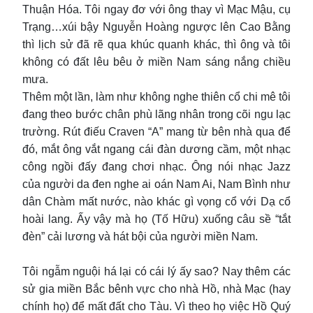
Thuận Hóa. Tôi ngay đơ với ông thay vì Mạc Mậu, cụ
Trạng…xúi bậy Nguyễn Hoàng ngược lên Cao Bằng
thì lịch sử đã rẽ qua khúc quanh khác, thì ông và tôi
không có đất lêu bêu ở miền Nam sáng nắng chiều
mưa.
Thêm một lần, làm như không nghe thiên cổ chi mê tôi
đang theo bước chân phù lãng nhân trong cõi ngu lạc
trường. Rút điếu Craven “A” mang từ bên nhà qua để
đó, mắt ông vắt ngang cái đàn dương cầm, một nhạc
công ngồi đấy đang chơi nhạc. Ông nói nhạc Jazz
của người da đen nghe ai oán Nam Ai, Nam Bình như
dân Chàm mất nước, nào khác gì vọng cổ với Dạ cổ
hoài lang. Ấy vậy mà họ (Tố Hữu) xuống câu sề “tắt
đèn” cải lương và hát bội của người miền Nam.
Tôi ngẫm nguội há lại có cái lý ấy sao? Nay thêm các
sử gia miền Bắc bênh vực cho nhà Hồ, nhà Mạc (hay
chính họ) để mất đất cho Tàu. Vì theo họ việc Hồ Quý