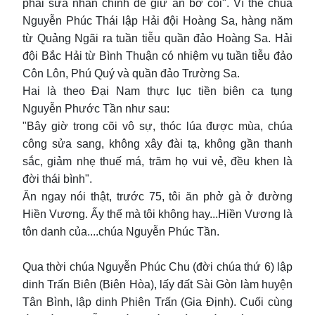
phải sửa nhân chính để giữ an bờ cõi". Vì thế chúa
Nguyễn Phúc Thái lập Hải đội Hoàng Sa, hàng năm
từ Quảng Ngãi ra tuần tiễu quần đảo Hoàng Sa. Hải
đội Bắc Hải từ Bình Thuận có nhiệm vụ tuần tiễu đảo
Côn Lôn, Phú Quý và quần đảo Trường Sa.
Hai là theo Đại Nam thực lục tiền biên ca tụng
Nguyễn Phước Tần như sau:
"Bây giờ trong cõi vô sự, thóc lúa được mùa, chúa
công sửa sang, không xây đài tạ, không gần thanh
sắc, giảm nhẹ thuế má, trăm họ vui vẻ, đều khen là
đời thái bình".
Ăn ngay nói thật, trước 75, tôi ăn phở gà ở đường
Hiền Vương. Ấy thế mà tôi không hay...Hiền Vương là
tôn danh của....chúa Nguyễn Phúc Tần.
Qua thời chúa Nguyễn Phúc Chu (đời chúa thứ 6) lập
dinh Trấn Biên (Biên Hòa), lấy đất Sài Gòn làm huyện
Tân Bình, lập dinh Phiên Trấn (Gia Định). Cuối cùng