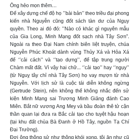
Ông hẻo mọn thêm…
Để xây dựng chế độ họ ’’bài bản’’ theo triều đại phong
kiến nhà Nguyễn cũng đốt sách tàn dư của Ngụy
quyền. Theo ai đó đó: ’’Nào có khác gì nguyên mẫu
của Gia Long, Minh Mạng đốt sạch nhà Tây Sơn”.
Ngoài ra theo Đại Nam chính biên liệt truyện, chúa
Nguyễn Phúc Khoát dành vùng Thủy Xá và Hỏa Xá
để ‘’cải cách’’ và ‘’tạo dựng’’, để tập trung người
Chàm mất đất. Vì vậy hai chữ... ‘’cải tạo’’ hay ‘’ngụy’’
(từ Nguỵ tây chỉ nhà Tây Sơn) họ vay mựợn từ nhà
Nguyễn. Với lịch sử là cuộc tái diễn không ngừng
(Gertrude Stein), nên không thể không nhắc đến sử
kiện Minh Mạng sai Trương Minh Giảng đánh Cao
Miên. Bắt nữ vương Ang Mey và bầu đoàn thê tử cận
thần quan lại đưa ra Bắc cải tạo cho tuyệt hậu hoạn
(tại khu đất chùa Bà Đanh ở Hồ Tây, nguồn Tạ Chí
Đại Trường).
Đợi ông thông sử như thông khói xong, tôi ăn như cũ