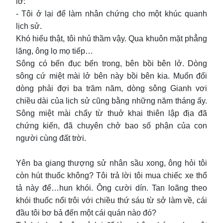
lờ:
- Tôi ở lại để làm nhân chứng cho một khúc quanh
lịch sử.
Khó hiểu thật, tôi nhủ thầm vậy. Qua khuôn mặt phẳng
lặng, ông lọ mọ tiếp…
Sông có bến đục bến trong, bên bồi bên lở. Dòng
sông cứ miệt mài lở bên này bồi bên kia. Muốn đổi
dòng phải đợi ba trăm năm, dòng sông Gianh vơi
chiều dài của lịch sử cũng bằng những năm tháng ấy.
Sông miệt mài chẩy từ thuở khai thiên lập địa đã
chứng kiến, đã chuyên chở bao số phận của con
người cùng đất trời.
Yên ba giang thượng sử nhân sầu xong, ông hỏi tôi
còn hút thuốc không? Tôi trả lời tôi mua chiếc xe thổ
tả này để…hun khói. Ông cười dín. Tan loãng theo
khói thuốc nổi trôi với chiều thứ sáu từ sở làm về, cái
đầu tôi bơ bả đến một cái quán nào đó?