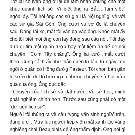
Trở lại chuyện ông ở lại để làm nhân chứng cho một
khúc quanh lịch sử. Vì biết ông ra Bắc…“làm việc”
ngòai ấy. Tôi hỏi ông các sử gia Hà Nội nghĩ gì về với
các sử gia Sài Gòn. Ông cười vu vơ đó là chuyện
sau. Đang lái xe, mắt tôi vẫn bạ vào ông. Khóe mắt ấy
cho tôi biết môi ông còn lay động sau câu nói. Tôi đẩy
đưa đi tìm một quán rượu hay một tiệm ăn để dễ nói
chuyện. “Cơm Tây chăng”. Ông lại cười, mắt cười
theo. Cung cách ấy như thân quen từ lâu, từ ngày còn
ngồi ở quán cô Hồng đườg Pasteur. Tôi chọn bàn gần
lò sưởi để đốt lò hương cũ những chuyện sử học vừa
qua của ông. Ông dục dặc
- Chuyện của lịch sử và đất nước. Về sử học, mình
phải nghiêm chỉnh hơn. Trước sau cũng phải có một
“dự kiến lịch sử”.
Người tôi thủng ra về câu “vọng văn sinh nghĩa” trên,
đang ú ớ…Vừa lúc người tiếp viên mắt xanh tóc vàng
nghiêng chai Beaujolais để ông thẩm định. Ông nói gì