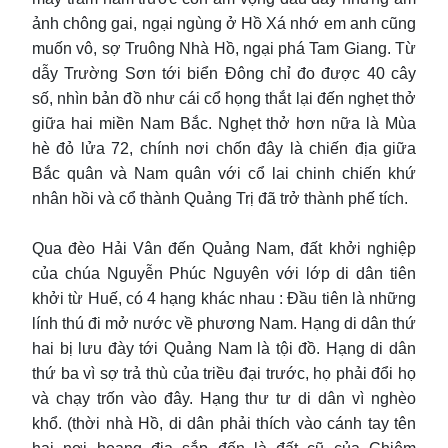
ảnh chông gai, ngại ngùng ở Hồ Xá nhớ em anh cũng
muốn vô, sợ Truông Nhà Hồ, ngại phá Tam Giang. Từ
dẫy Trường Sơn tới biển Đông chỉ đo được 40 cây
số, nhìn bản đồ như cái cổ họng thắt lại đến nghẹt thở
giữa hai miền Nam Bắc. Nghẹt thở hơn nữa là Mùa
hè đỏ lửa 72, chính nơi chốn đây là chiến địa giữa
Bắc quân và Nam quân với cổ lai chinh chiến khứ
nhân hồi và cổ thành Quảng Trị đã trở thành phế tích.
Qua đèo Hải Vân đến Quảng Nam, đất khởi nghiệp
của chúa Nguyễn Phúc Nguyên với lớp di dân tiên
khởi từ Huế, có 4 hạng khác nhau : Đầu tiên là những
lính thú đi mở nước về phương Nam. Hạng di dân thứ
hai bị lưu đày tới Quảng Nam là tội đồ. Hạng di dân
thứ ba vì sợ trả thù của triều đại trước, họ phải đổi họ
và chạy trốn vào đây. Hạng thư tư di dân vì nghèo
khổ. (thời nhà Hồ, di dân phải thích vào cánh tay tên