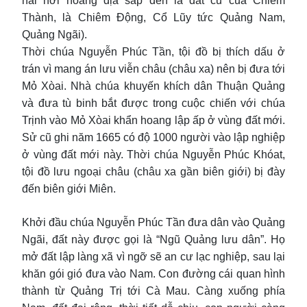
hai nơi hoang địa sắp đến là đất cũ của Chiêm
Thành, là Chiêm Động, Cổ Lũy tức Quảng Nam,
Quảng Ngãi).
Thời chúa Nguyễn Phúc Tần, tội đồ bị thích dấu ở
trán vì mang án lưu viễn châu (châu xa) nên bị đưa tới
Mỏ Xòai. Nhà chúa khuyến khích dân Thuận Quảng
và đưa tù binh bắt được trong cuộc chiến với chúa
Trịnh vào Mỏ Xòai khẩn hoang lập ấp ở vùng đất mới.
Sử cũ ghi năm 1665 có độ 1000 người vào lập nghiệp
ở vùng đất mới này. Thời chúa Nguyễn Phúc Khóat,
tội đồ lưu ngoại châu (châu xa gần biên giới) bị đày
đến biên giới Miên.
Khởi đầu chúa Nguyễn Phúc Tần đưa dân vào Quảng
Ngãi, đất này được gọi là “Ngũ Quảng lưu dân”. Họ
mở đất lập làng xã vì ngỡ sẽ an cư lạc nghiệp, sau lại
khăn gói gió đưa vào Nam. Con đường cái quan hình
thành từ Quảng Trị tới Cà Mau. Càng xuống phía