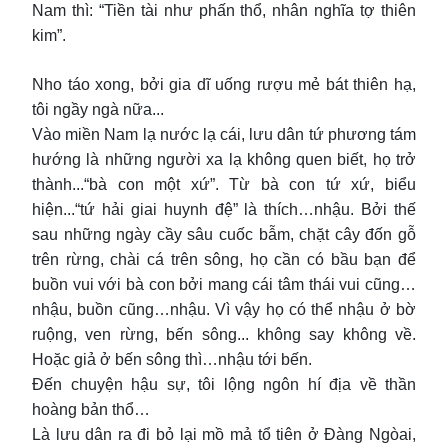
Nam thì: “Tiền tài như phấn thổ, nhân nghĩa tợ thiên
kim”.
Nho táo xong, bởi gia dĩ uống rượu mẻ bát thiên hạ,
tôi ngầy ngà nữa...
Vào miền Nam lạ nước lạ cái, lưu dân tứ phương tám
hướng là những người xa lạ không quen biết, họ trở
thành...“bà con một xứ”. Từ bà con tứ xứ, biểu
hiện...“tứ hải giai huynh đệ” là thích…nhậu. Bởi thế
sau những ngày cầy sâu cuốc bẫm, chặt cây đốn gỗ
trên rừng, chài cá trên sông, họ cần có bầu bạn để
buồn vui với bà con bởi mang cái tâm thái vui cũng…
nhậu, buồn cũng…nhậu. Vì vậy họ có thể nhậu ở bờ
ruộng, ven rừng, bến sông... không say không về.
Hoặc giả ở bến sông thì…nhậu tới bến.
Đến chuyện hậu sự, tôi lộng ngôn hí địa về thần
hoàng bản thổ…
Là lưu dân ra đi bỏ lại mồ mả tổ tiên ở Đàng Ngòai,