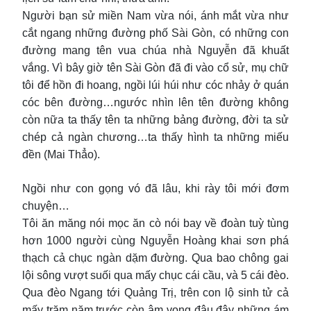
Người bạn sử miền Nam vừa nói, ánh mắt vừa như
cắt ngang những đường phố Sài Gòn, có những con
đường mang tên vua chúa nhà Nguyễn đã khuất
vắng. Vì bây giờ tên Sài Gòn đã đi vào cổ sử, mụ chữ
tôi để hồn đi hoang, ngồi lúi húi như cóc nhảy ở quán
cóc bên đường…ngước nhìn lên tên đường không
còn nữa ta thấy tên ta những bảng đường, đời ta sử
chép cả ngàn chương…ta thấy hình ta những miếu
đền (Mai Thẳo).
Ngồi như con gọng vó đã lâu, khi rày tôi mới đơm
chuyện…
Tôi ăn măng nói mọc ăn cò nói bay về đoàn tuỳ tùng
hơn 1000 người cùng Nguyễn Hoàng khai sơn phá
thạch cả chục ngàn dặm đường. Qua bao chông gai
lội sông vượt suối qua mấy chục cái cầu, và 5 cái đèo.
Qua đèo Ngang tới Quảng Trị, trên con lộ sinh tử cả
mấy trăm năm trước còn âm vọng đâu đây những ám