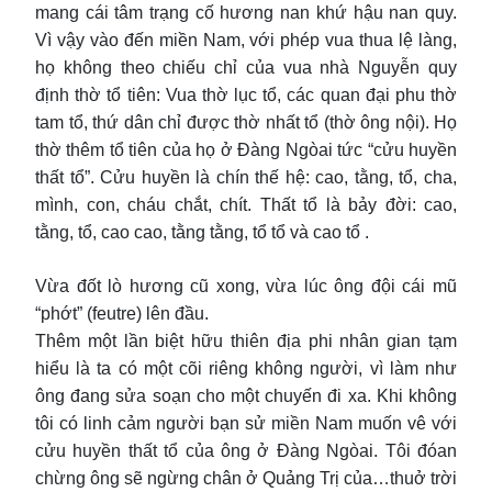
mang cái tâm trạng cố hương nan khứ hậu nan quy.
Vì vậy vào đến miền Nam, với phép vua thua lệ làng,
họ không theo chiếu chỉ của vua nhà Nguyễn quy
định thờ tổ tiên: Vua thờ lục tổ, các quan đại phu thờ
tam tổ, thứ dân chỉ được thờ nhất tổ (thờ ông nội). Họ
thờ thêm tổ tiên của họ ở Đàng Ngòai tức “cửu huyền
thất tổ”. Cửu huyền là chín thế hệ: cao, tằng, tổ, cha,
mình, con, cháu chắt, chít. Thất tổ là bảy đời: cao,
tằng, tổ, cao cao, tằng tằng, tổ tổ và cao tổ .
Vừa đốt lò hương cũ xong, vừa lúc ông đội cái mũ
“phớt” (feutre) lên đầu.
Thêm một lần biệt hữu thiên địa phi nhân gian tạm
hiểu là ta có một cõi riêng không người, vì làm như
ông đang sửa soạn cho một chuyến đi xa. Khi không
tôi có linh cảm người bạn sử miền Nam muốn vê với
cửu huyền thất tổ của ông ở Đàng Ngòai. Tôi đóan
chừng ông sẽ ngừng chân ở Quảng Trị của…thuở trời