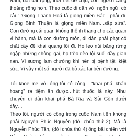
Nam, đất đai rộng, thời tiết dễ chịu, con người càng
thoáng rộng hơn. Theo cuộc di dân với ngôn ngữ, có
câu: “Giọng Thanh Hoá là giọng miền Bắc…phải đi.
Giọng Bình Thuận là giọng miền Nam…sắp sửa”.
Con đường cái quan không thênh thang cho các quan
vi hành, mà là con đường mòn, di dân phải phạt cỏ
chặt cây để khai quang lối đi. Họ leo núi băng rừng
ngập những chông gai, họ trèo đèo lội suối đầy gian
nan. Vì suơng lam chướng khí nên bị bệnh tật, kiệt
sức. Vì vậy một số người đã bỏ xác lại bên đường.
Tôi khoe mẽ với ông tôi có công... “khai phá, khẩn
hoang” ra tiệm ăn được…hút thuốc lá này. Như
chuyện di dân khai phá Bà Rịa và Sài Gòn dưới
đây…
Theo tôi, người có công trong cuộc Nam tiến không
phải Nguyễn Phúc Nguyên (đời chúa thứ 2). Mà là
Nguyễn Phúc Tần, (đời chúa thứ 4) ông bãi chiến với