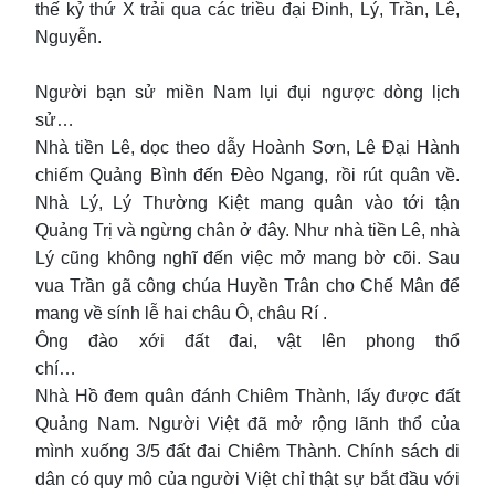
thế kỷ thứ X trải qua các triều đại Đinh, Lý, Trần, Lê,
Nguyễn.
Người bạn sử miền Nam lụi đụi ngược dòng lịch
sử…
Nhà tiền Lê, dọc theo dẫy Hoành Sơn, Lê Đại Hành
chiếm Quảng Bình đến Đèo Ngang, rồi rút quân về.
Nhà Lý, Lý Thường Kiệt mang quân vào tới tận
Quảng Trị và ngừng chân ở đây. Như nhà tiền Lê, nhà
Lý cũng không nghĩ đến việc mở mang bờ cõi. Sau
vua Trần gã công chúa Huyền Trân cho Chế Mân để
mang về sính lễ hai châu Ô, châu Rí .
Ông đào xới đất đai, vật lên phong thổ
chí…
Nhà Hồ đem quân đánh Chiêm Thành, lấy được đất
Quảng Nam. Người Việt đã mở rộng lãnh thổ của
mình xuống 3/5 đất đai Chiêm Thành. Chính sách di
dân có quy mô của người Việt chỉ thật sự bắt đầu với