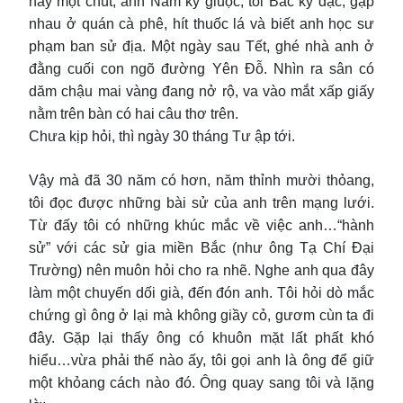
này một chút, anh Nam kỳ giuộc, tôi Bắc kỳ đặc, gặp
nhau ở quán cà phê, hít thuốc lá và biết anh học sư
phạm ban sử địa. Một ngày sau Tết, ghé nhà anh ở
đằng cuối con ngõ đường Yên Đỗ. Nhìn ra sân có
dăm chậu mai vàng đang nở rộ, va vào mắt xấp giấy
nằm trên bàn có hai câu thơ trên.
Chưa kịp hỏi, thì ngày 30 tháng Tư ập tới.
Vậy mà đã 30 năm có hơn, năm thỉnh mười thỏang,
tôi đọc được những bài sử của anh trên mạng lưới.
Từ đấy tôi có những khúc mắc về việc anh…“hành
sử” với các sử gia miền Bắc (như ông Tạ Chí Đại
Trường) nên muôn hỏi cho ra nhẽ. Nghe anh qua đây
làm một chuyến dối già, đến đón anh. Tôi hỏi dò mắc
chứng gì ông ở lại mà không giầy cỏ, gươm cùn ta đi
đây. Gặp lại thấy ông có khuôn mặt lất phất khó
hiểu…vừa phải thế nào ấy, tôi gọi anh là ông để giữ
một khỏang cách nào đó. Ông quay sang tôi và lặng