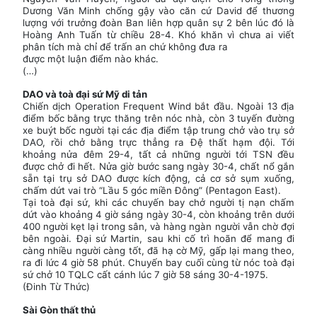
Dương Văn Minh chống gậy vào căn cứ David để thương
lượng với trưởng đoàn Ban liên hợp quân sự 2 bên lúc đó là
Hoàng Anh Tuấn từ chiều 28-4. Khó khăn vì chưa ai viết
phân tích mà chỉ để trấn an chứ không đưa ra
được một luận điểm nào khác.
(…)
DAO và toà đại sứ Mỹ di tản
Chiến dịch Operation Frequent Wind bắt đầu. Ngoài 13 địa
điểm bốc bằng trực thăng trên nóc nhà, còn 3 tuyến đường
xe buýt bốc người tại các địa điểm tập trung chở vào trụ sở
DAO, rồi chở bằng trực thẳng ra Đệ thất hạm đội. Tới
khoảng nửa đêm 29-4, tất cả những người tới TSN đều
được chở đi hết. Nửa giờ bước sang ngày 30-4, chất nổ gắn
sẵn tại trụ sở DAO được kích động, cả cơ sở sụm xuống,
chấm dứt vai trò “Lầu 5 góc miền Đông” (Pentagon East).
Tại toà đại sứ, khi các chuyến bay chở người tị nạn chấm
dứt vào khoảng 4 giờ sáng ngày 30-4, còn khoảng trên dưới
400 người kẹt lại trong sân, và hàng ngàn người vẫn chờ đợi
bên ngoài. Đại sứ Martin, sau khi cố trì hoãn để mang đi
càng nhiều người càng tốt, đã hạ cờ Mỹ, gấp lại mang theo,
ra đi lức 4 giờ 58 phút. Chuyến bay cuối cùng từ nóc toà đại
sứ chở 10 TQLC cất cánh lúc 7 giờ 58 sáng 30-4-1975.
(Đinh Từ Thức)
Sài Gòn thất thủ