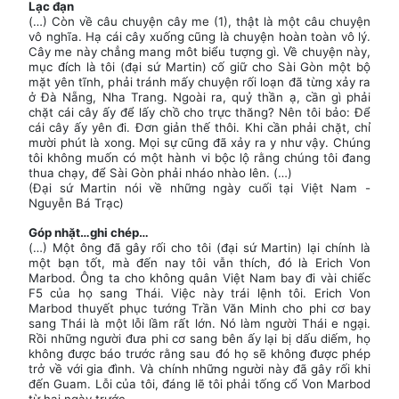
Lạc đạn
(…) Còn về câu chuyện cây me (1), thật là một câu chuyện
vô nghĩa. Hạ cái cây xuống cũng là chuyện hoàn toàn vô lý.
Cây me này chẳng mang môt biểu tượng gì. Về chuyện này,
mục đích là tôi (đại sứ Martin) cố giữ cho Sài Gòn một bộ
mặt yên tĩnh, phải tránh mấy chuyện rối loạn đã từng xảy ra
ở Đà Nẵng, Nha Trang. Ngoài ra, quỷ thần ạ, cần gì phải
chặt cái cây ấy để lấy chồ cho trực thăng? Nên tôi bảo: Để
cái cây ấy yên đi. Đơn giản thế thôi. Khi cần phải chặt, chỉ
mười phút là xong. Mọi sự cũng đã xảy ra y như vậy. Chúng
tôi không muốn có một hành vi bộc lộ rằng chúng tôi đang
thua chạy, để Sài Gòn phải nháo nhào lên. (…)
(Đại sứ Martin nói về những ngày cuối tại Việt Nam -
Nguyễn Bá Trạc)
Góp nhặt…ghi chép…
(…) Một ông đã gây rối cho tôi (đại sứ Martin) lại chính là
một bạn tốt, mà đến nay tôi vẫn thích, đó là Erich Von
Marbod. Ông ta cho không quân Việt Nam bay đi vài chiếc
F5 của họ sang Thái. Việc này trái lệnh tôi. Erich Von
Marbod thuyết phục tướng Trần Văn Minh cho phi cơ bay
sang Thái là một lỗi lầm rất lớn. Nó làm người Thái e ngại.
Rồi những người đưa phi cơ sang bên ấy lại bị dấu diếm, họ
không được báo trước rằng sau đó họ sẽ không được phép
trở về với gia đình. Và chính những người này đã gây rối khi
đến Guam. Lỗi của tôi, đáng lẽ tôi phải tống cổ Von Marbod
từ hai ngày trước.