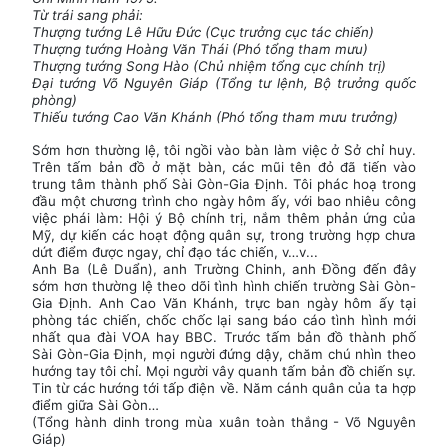
Từ trái sang phải:
Thượng tướng Lê Hữu Đức (Cục trưởng cục tác chiến)
Thượng tướng Hoàng Văn Thái (Phó tổng tham mưu)
Thượng tướng Song Hào (Chủ nhiệm tổng cục chính trị)
Đại tướng Võ Nguyên Giáp (Tổng tư lệnh, Bộ trưởng quốc
phòng)
Thiếu tướng Cao Văn Khánh (Phó tổng tham mưu trưởng)
Sớm hơn thường lệ, tôi ngồi vào bàn làm việc ở Sở chỉ huy.
Trên tấm bản đồ ở mặt bàn, các mũi tên đỏ đã tiến vào
trung tâm thành phố Sài Gòn-Gia Định. Tôi phác hoạ trong
đầu một chương trình cho ngày hôm ấy, với bao nhiêu công
việc phái làm: Hội ý Bộ chính trị, nắm thêm phản ứng của
Mỹ, dự kiến các hoạt động quân sự, trong trường hợp chưa
dứt điểm được ngay, chỉ đạo tác chiến, v…v...
Anh Ba (Lê Duẩn), anh Trường Chinh, anh Đồng đến đây
sớm hơn thường lệ theo dõi tình hình chiến trường Sài Gòn-
Gia Định. Anh Cao Văn Khánh, trực ban ngày hôm ấy tại
phòng tác chiến, chốc chốc lại sang báo cáo tình hình mới
nhất qua đài VOA hay BBC. Trước tấm bản đồ thành phố
Sài Gòn-Gia Định, mọi người đứng dậy, chăm chú nhìn theo
hướng tay tôi chỉ. Mọi người vây quanh tấm bản đồ chiến sự.
Tin từ các hướng tới tấp điện về. Năm cánh quân của ta hợp
điểm giữa Sài Gòn…
(Tổng hành dinh trong mùa xuân toàn thắng - Võ Nguyên
Giáp)