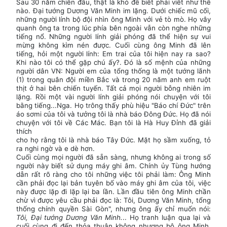
Sau 30 năm chiến đấu, thật là khó để biết phải viết như thế
nào. Đại tướng Dương Văn Minh im lặng. Dưới chiếc mũ cối,
những người lính bộ đội nhìn ông Minh với vẻ tò mò. Họ vây
quanh ông ta trong lúc phía bên ngoài vẫn còn nghe những
tiếng nổ. Những người lính giải phóng đã thể hiện sự vui
mừng không kìm nén được. Cuối cùng ông Minh đã lên
tiếng, hỏi một người lính: Em trai của tôi hiện nay ra sao?
Khi nào tôi có thể gặp chú ấy?. Đó là số mệnh của những
người dân VN: Người em của tổng thống là một tướng lãnh
(1) trong quân đội miền Bắc và trong 20 năm anh em ruột
thịt ở hai bên chiến tuyến. Tất cả mọi người bỗng nhiên im
lặng. Rồi một vài người lính giải phóng nói chuyện với tôi
bằng tiếng...Nga. Họ trông thấy phù hiệu "Báo chí Đức" trên
áo sơmi của tôi và tưởng tôi là nhà báo Đông Đức. Họ đã nói
chuyện với tôi về Các Mác. Bạn tôi là Hà Huy Đỉnh đã giải
thích
cho họ rằng tôi là nhà báo Tây Đức. Mặt họ sầm xuống, tỏ
ra nghi ngờ và e dè hơn.
Cuối cùng mọi người đã sẵn sàng, nhưng không ai trong số
người này biết sử dụng máy ghi âm. Chính ủy Tùng hướng
dẫn rất rõ ràng cho tôi những việc tôi phải làm: Ông Minh
cần phải đọc lại bản tuyên bố vào máy ghi âm của tôi, việc
này được lặp đi lặp lại ba lần. Lần đầu tiên ông Minh chần
chừ vì được yêu cầu phải đọc là: Tôi, Dương Văn Minh, tổng
thống chính quyền Sài Gòn", nhưng ông ấy chỉ muốn nói:
Tôi, Đại tướng Dương Văn Minh.
.. Họ tranh luận qua lại và
cuối cùng đi đến thỏa thuận không nhượng bộ ông Minh.