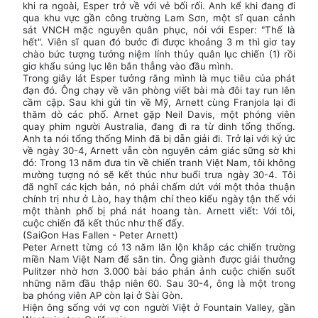
khi ra ngoài, Esper trở về với vẻ bối rối. Anh kể khi đang đi
qua khu vực gần công trường Lam Sơn, một sĩ quan cảnh
sát VNCH mặc nguyên quân phục, nói với Esper: "Thế là
hết". Viên sĩ quan đó bước đi được khoảng 3 m thì giơ tay
chào bức tượng tưởng niệm lính thủy quân lục chiến (1) rồi
giơ khẩu súng lục lên bắn thẳng vào đầu mình.
Trong giây lát Esper tưởng rằng mình là mục tiêu của phát
đạn đó. Ông chạy về văn phòng viết bài mà đôi tay run lên
cầm cập. Sau khi gửi tin về Mỹ, Arnett cùng Franjola lại đi
thăm dò các phố. Arnet gặp Neil Davis, một phóng viên
quay phim người Australia, đang đi ra từ dinh tổng thống.
Anh ta nói tổng thống Minh đã bị dẫn giải đi. Trở lại với ký ức
về ngày 30-4, Arnett vẫn còn nguyên cảm giác sững sờ khi
đó: Trong 13 năm đưa tin về chiến tranh Việt Nam, tôi không
mường tượng nó sẽ kết thúc như buổi trưa ngày 30-4. Tôi
đã nghĩ các kịch bản, nó phải chấm dứt với một thỏa thuận
chính trị như ở Lào, hay thậm chí theo kiểu ngày tận thế với
một thành phố bị phá nát hoang tàn. Arnett viết: Với tôi,
cuộc chiến đã kết thúc như thế đấy.
(SaiGon Has Fallen - Peter Arnett)
Peter Arnett từng có 13 năm lăn lộn khắp các chiến trường
miền Nam Việt Nam để săn tin. Ông giành được giải thưởng
Pulitzer nhờ hơn 3.000 bài báo phản ảnh cuộc chiến suốt
những năm đầu thập niên 60. Sau 30-4, ông là một trong
ba phóng viên AP còn lại ở Sài Gòn.
Hiện ông sống với vợ con người Việt ở Fountain Valley, gần