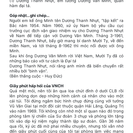
(1) Dương Thanh Nhựt, em tướng Dương Văn Minh, quân
hàm đại tá.
Góp nhặt…ghi chép…
Người em kế ông Minh tên Dương Thanh Nhựt, “tập kết” ra
Bắc năm 1954. Năm 1960, xứ ủy Nam bộ yêu cầu cục
trưởng cục địch vận giao nhiệm vụ cho Dương Thanh Nhựt
về Nam để tiếp cận với Dương Văn Minh. Tháng 3-1961,
Dương Thanh Nhựt, bấy giờ mang bí danh Mười Ty, về đến
miền Nam, và tới tháng 8-1962 thì móc nối được với ông
Minh.
Sau khi ông Dương Văn Minh rời Việt Nam, Mười Ty đã có
những báo cáo với tư cách là
Đại tá
Dương Thanh Nhựt, nói rằng anh mình đã biến chuyển rất
nhiều bởi “binh vận”.
(Bên thắng cuộc - Huy Đức)
Giây phút hấp hối của VNCH
Quá mệt mỏi, nên tôi ăn qua loa chút đỉnh ở dưới CLB rồi
lên phòng dọn dẹp những hình cảnh cá nhân cho vào một
cái túi. Tôi đứng ngắm bức hình chụp đứng cùng với tướng
Vũ Văn Giai tại một đồi cát thuộc quận Hải Lăng, Quảng Trị
vào năm 1969. Tôi không còn nhớ một sĩ quan nào đó trong
phòng tâm lý chiến của Sư đoàn 3 chụp và phóng lớn tặng
tôi vào dịp kỷ niệm ngày thành lập sư đoàn. Gần 36 năm
qua rồi, ký ức đã mờ phai nhiều chuyện, nhưng tôi vẫn nhớ
đến giây phút cuối cùng của tôi tại phòng làm việc mang