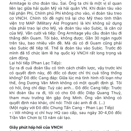
Armitage lo cho đoàn tàu. Sai. Ông ta chi là một vị sĩ quan
liên lạc giữa hải quân Mỹ và hải quân VN. Khi đoàn tàu vào
hải phận Phi, Chính phủ Phi không cho vào, vì đoàn tàu treo
cơ VNCH. Chính tôi đề nghị trả lại cho Mỹ theo tinh thần
viện trợ MAP (Military Aid Program) là khi không sử dụng
nữa phải trao lại cho Mỹ, và đoàn tàu vào Subic, là căn cứ
của Mỹ. Vẫn cười và tiếp: Ông Armitage yêu cầu đoàn tàu đi
thẳng đến Guam. Tôi bảo, không được. Gần 30 ngàn người
trên tàu, bao nhiêu vấn đề. Mà dù có đi Guam cũng phải
vào Subic để tiêp tế. Thế là đoàn tàu vào Subic. Trước đó
mình đã tổ chức làm lễ hạ quốc kỳ VNCH rất long trọng và
cảm động.
Lại hỏi tiếp (Phan Lạc Tiếp):
Sự ra đi cuả đoàn tầu có tính cách chiến lược, vậy trước khi
có quyết định này, đô đốc có được chỉ thị cuả tổng thống
không? Ðô đốc Cang đáp: Giữa lúc mà tình hình rối loạn như
thế, ông Dương Văn Minh không có một quyết định gì. Tôi
có hỏi, ông chỉ đáp: Tuỳ các anh... Ðô đốc Cang tiếp: Trước
khi đoàn tầu ra đi, tôi có cho Ðô đốc Diệp Quang Thuỷ,
tham mưu trưởng lên gặp ông Minh. Ông vẫn không có
quyết định nào khác, chỉ nói: Thôi các anh đi đi. (…)
(Một ngày với Đô đốc Chung Tấn Cang - Phan Lạc Tiếp)
- :
Với những vị chỉ huy HQ cao cấp, sau ngày 30-4,Đô đốc
Trần Văn Chơn bị 13 năm cải tạo.
Giây phút hấp hối của VNCH