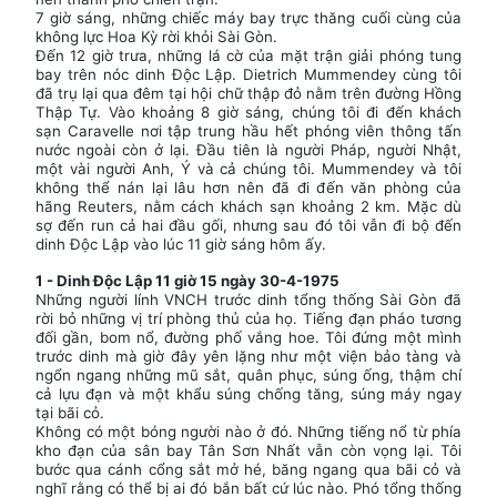
7 giờ sáng, những chiếc máy bay trực thăng cuối cùng của
không lực Hoa Kỳ rời khỏi Sài Gòn.
Đến 12 giờ trưa, những lá cờ của mặt trận giải phóng tung
bay trên nóc dinh Độc Lập. Dietrich Mummendey cùng tôi
đã trụ lại qua đêm tại hội chữ thập đỏ nằm trên đường Hồng
Thập Tự. Vào khoảng 8 giờ sáng, chúng tôi đi đến khách
sạn Caravelle nơi tập trung hầu hết phóng viên thông tấn
nước ngoài còn ở lại. Đầu tiên là người Pháp, người Nhật,
một vài người Anh, Ý và cả chúng tôi. Mummendey và tôi
không thể nán lại lâu hơn nên đã đi đến văn phòng của
hãng Reuters, nằm cách khách sạn khoảng 2 km. Mặc dù
sợ đến run cả hai đầu gối, nhưng sau đó tôi vẫn đi bộ đến
dinh Độc Lập vào lúc 11 giờ sáng hôm ấy.
1 - Dinh Độc Lập 11 giờ 15 ngày 30-4-1975
Những người lính VNCH trước dinh tổng thống Sài Gòn đã
rời bỏ những vị trí phòng thủ của họ. Tiếng đạn pháo tương
đối gần, bom nổ, đường phố vắng hoe. Tôi đứng một mình
trước dinh mà giờ đây yên lặng như một viện bảo tàng và
ngổn ngang những mũ sắt, quân phục, súng ống, thậm chí
cả lựu đạn và một khẩu súng chống tăng, súng máy ngay
tại bãi cỏ.
Không có một bóng người nào ở đó. Những tiếng nổ từ phía
kho đạn của sân bay Tân Sơn Nhất vẫn còn vọng lại. Tôi
bước qua cánh cổng sắt mở hé, băng ngang qua bãi cỏ và
nghĩ rằng có thể bị ai đó bắn bất cứ lúc nào. Phó tổng thống