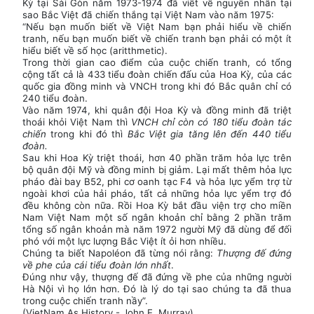
Kỳ tại Sài Gòn năm 1973-1974 đã viết về nguyên nhân tại
sao Bắc Việt đã chiến thắng tại Việt Nam vào năm 1975:
“Nếu bạn muốn biết về Việt Nam bạn phải hiểu về chiến
tranh, nếu bạn muốn biết về chiến tranh bạn phải có một ít
hiểu biết về số học (aritthmetic).
Trong thời gian cao điểm của cuộc chiến tranh, có tổng
cộng tất cả là 433 tiểu đoàn chiến đấu của Hoa Kỳ, của các
quốc gia đồng minh và VNCH trong khi đó Bắc quân chỉ có
240 tiểu đoàn.
Vào năm 1974, khi quân đội Hoa Kỳ và đồng minh đã triệt
thoái khỏi Việt Nam thì
VNCH chỉ còn có 180 tiểu đoàn tác
chiến
trong khi đó thì
Bắc Việt gia tăng lên đến 440 tiểu
đoàn.
Sau khi Hoa Kỳ triệt thoái, hơn 40 phần trăm hỏa lực trên
bộ quân đội Mỹ và đồng minh bị giảm. Lại mất thêm hỏa lực
pháo đài bay B52, phi cơ oanh tạc F4 và hỏa lực yểm trợ từ
ngoài khơi của hải pháo, tất cả những hỏa lực yểm trợ đó
đều không còn nữa. Rồi Hoa Kỳ bắt đầu viện trợ cho miền
Nam Việt Nam một số ngân khoản chỉ bằng 2 phần trăm
tổng số ngân khoản mà năm 1972 người Mỹ đã dùng để đối
phó với một lực lượng Bắc Việt ít ỏi hơn nhiều.
Chúng ta biết Napoléon đã từng nói rằng:
Thượng đế đứng
về phe của cái tiểu đoàn lớn nhất
.
Đúng như vậy, thượng đế đã đứng về phe của những người
Hà Nội vì họ lớn hơn. Đó là lý do tại sao chúng ta đã thua
trong cuộc chiến tranh nầy”.
(VietNam As History - John E. Murray)