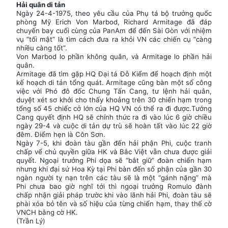
Hải quân di tản
Ngày 24-4-1975, theo yêu cầu của Phụ tá bộ trưởng quốc
phòng Mỹ Erich Von Marbod, Richard Armitage đã đáp
chuyến bay cuối cùng của PanAm để đến Sài Gòn với nhiệm
vụ “tối mật” là tìm cách đưa ra khỏi VN các chiến cụ “càng
nhiều càng tốt”.
Von Marbod lo phần không quân, và Armitage lo phần hải
quân.
Armitage đã tìm gặp HQ Đại tá Đỗ Kiểm để hoạch định một
kế hoạch di tản tổng quát. Armitage cũng bàn một số công
việc với Phó đô đốc Chung Tấn Cang, tư lệnh hải quân,
duyệt xét sơ khởi cho thấy khoảng trên 30 chiến hạm trong
tổng số 45 chiếc cở lớn của HQ VN có thể ra đi được.Tướng
Cang quyết định HQ sẽ chính thức ra đi vào lúc 6 giờ chiều
ngày 29-4 và cuộc di tản dự trù sẽ hoàn tất vào lúc 22 giờ
đêm. Điểm hẹn là Côn Sơn.
Ngày 7-5, khi đoàn tàu gần đến hải phận Phi, cuộc tranh
chấp vể chủ quyền giữa HK và Bắc Việt vẫn chưa được giải
quyết. Ngoại trưởng Phi dọa sẽ “bắt giữ” đoàn chiến hạm
nhưng khi đại sứ Hoa Kỳ tại Phi bàn đến số phận của gần 30
ngàn người tỵ nạn trên các tàu sẽ là một “gánh nặng” mà
Phi chưa bao giờ nghĩ tới thì ngoại trưởng Romulo đành
chấp nhận giải pháp trườc khi vào lãnh hải Phi, đoàn tàu sẽ
phài xóa bỏ tên và số hiệu của từng chiến hạm, thay thế cờ
VNCH bằng cờ HK.
(Trần Lý)