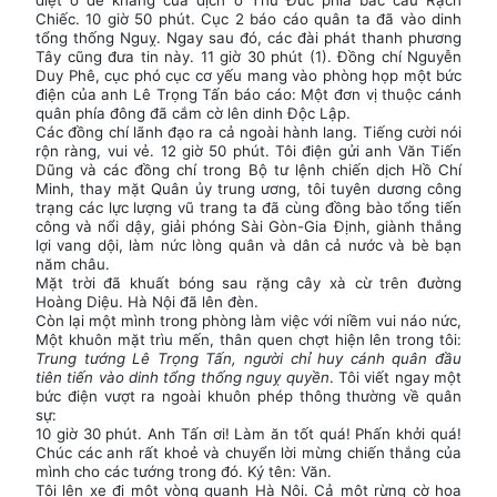
diệt ổ đề kháng của địch ở Thủ Đức phía bắc cầu Rạch
Chiếc. 10 giờ 50 phút. Cục 2 báo cáo quân ta đã vào dinh
tổng thống Nguỵ. Ngay sau đó, các đài phát thanh phương
Tây cũng đưa tin này. 11 giờ 30 phút (1). Đồng chí Nguyễn
Duy Phê, cục phó cục cơ yếu mang vào phòng họp một bức
điện của anh Lê Trọng Tấn báo cáo: Một đơn vị thuộc cánh
quân phía đông đã cắm cờ lên dinh Độc Lập.
Các đồng chí lãnh đạo ra cả ngoài hành lang. Tiếng cười nói
rộn ràng, vui vẻ. 12 giờ 50 phút. Tôi điện gửi anh Văn Tiến
Dũng và các đồng chí trong Bộ tư lệnh chiến dịch Hồ Chí
Minh, thay mặt Quân ủy trung ương, tôi tuyên dương công
trạng các lực lượng vũ trang ta đã cùng đồng bào tổng tiến
công và nổi dậy, giải phóng Sài Gòn-Gia Định, giành thắng
lợi vang dội, làm nức lòng quân và dân cả nước và bè bạn
năm châu.
Mặt trời đã khuất bóng sau rặng cây xà cừ trên đường
Hoàng Diệu. Hà Nội đã lên đèn.
Còn lại một mình trong phòng làm việc với niềm vui náo nức,
Một khuôn mặt trìu mến, thân quen chợt hiện lên trong tôi:
Trung tướng Lê Trọng Tấn, người chỉ huy cánh quân đầu
tiên tiến vào dinh tổng thống nguỵ quyền
. Tôi viết ngay một
bức điện vượt ra ngoài khuôn phép thông thường về quân
sự:
10 giờ 30 phút. Anh Tấn ơi! Làm ăn tốt quá! Phấn khởi quá!
Chúc các anh rất khoẻ và chuyển lời mừng chiến thắng của
mình cho các tướng trong đó. Ký tên: Văn.
Tôi lên xe đi một vòng quanh Hà Nội. Cả một rừng cờ hoa