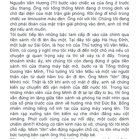
Nguyễn Văn Hương (?!) bước vào chiếc xe của ông ở trước
cầu thang. Ông nói tổng thống Minh đang ở trong dinh và
chờ đại diện của mặt trận giải phóng. Rồi
ông đi khỏi trong
chiếc xe limousine màu đen
. Ông nói với tôi: Chúng tôi đang
chờ phái đoàn của mặt trận giải phóng vào dinh, anh có thể
đợi nếu anh muốn.
Tôi bước tiếp lên những bậc tam cấp đi vào cửa chính qua
tiền sảnh rồi đi lên lầu một. Tại đây tôi gặp Hà Huy Đỉnh,
một luật sư Sài Gòn, là học trò của Thủ tướng Vũ Văn Mẫu.
Đỉnh, có cùng ý nghĩ như tôi: Hãy đi đến một chỗ mà nếu có
chuyện gì quan trọng xảy ra thì sẽ xảy ra ở đấy. Trong
khoảnh khắc ấy, khi chúng tôi còn đang đứng ở giữa tiền
sảnh thì cửa thang máy bật mở, bước ra là Tổng thống
Dương Văn Minh, Thủ tướng Vũ Văn Mẫu và một vài người
thân cận từ dưới hầm trú ẩn đi lên. Ông Minh "lớn" (Big
Minh) nói: Thật là tốt khi anh có mặt ở đây, anh sẽ chứng
kiến sự chuyển đổi vận mệnh của đất nước tôi. Trong lúc
những nhân viên của ông Minh đi đi lại lại đầy lo âu, thì ông
vẫn đứng im lặng giữa tiền sảnh và phóng tia mắt nhìn qua
cửa sổ phía trước của dinh về hướng nhà thờ Đức Bà. Bỗng
nhiên những tiếng nổ inh tai của súng máy vang lên. Tôi
nằm rạp xuống sàn tìm kiếm sự che chắn đằng sau cột
ximăng. Phút cuối cùng của sự nổi dậy, một cuộc đánh
chiếm dinh?! Không có tấm kính nào bị vỡ, chúng tôi rời khỏi
chỗ nấp. Minh "lớn" vẫn đứng nguyên chỗ cũ, to lớn như một
bức tượng bên cạnh ông thủ tướng thấp bé.