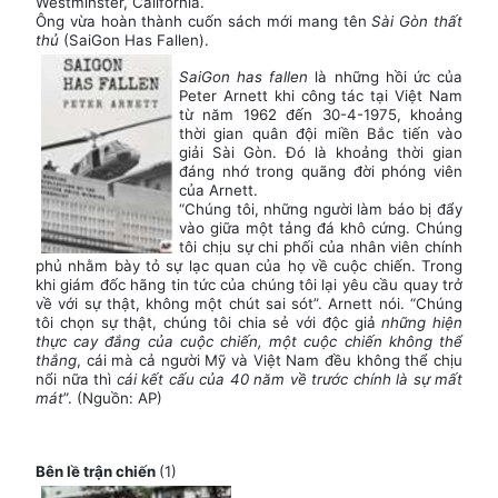
Westminster, California.
Ông vừa hoàn thành cuốn sách mới mang tên
Sài Gòn thất
thủ
(SaiGon Has Fallen).
SaiGon has fallen
là những hồi ức của
Peter Arnett khi công tác tại Việt Nam
từ năm 1962 đến 30-4-1975, khoảng
thời gian quân đội miền Bắc tiến vào
giải Sài Gòn. Đó là khoảng thời gian
đáng nhớ trong quãng đời phóng viên
của Arnett.
“Chúng tôi, những người làm báo bị đẩy
vào giữa một tảng đá khô cứng. Chúng
tôi chịu sự chi phối của nhân viên chính
phủ nhằm bày tỏ sự lạc quan của họ về cuộc chiến. Trong
khi giám đốc hãng tin tức của chúng tôi lại yêu cầu quay trở
về với sự thật, không một chút sai sót”. Arnett nói. “Chúng
tôi chọn sự thật, chúng tôi chia sẻ với độc giả
những hiện
thực cay đắng của cuộc chiến, một cuộc chiến không thể
thắng
, cái mà cả người Mỹ và Việt Nam đều không thể chịu
nổi nữa thì
cái kết cấu của 40 năm về trước chính là sự mất
mát
”. (Nguồn: AP)
Bên lề trận chiến
(1)