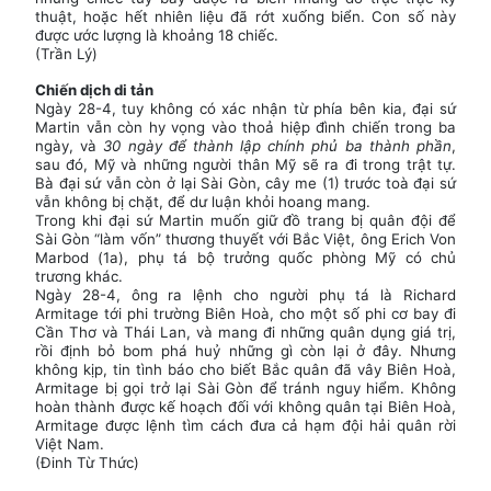
thuật, hoặc hết nhiên liệu đã rớt xuống biển. Con số này
được ước lượng là khoảng 18 chiếc.
(Trần Lý)
Chiến dịch di tản
Ngày 28-4, tuy không có xác nhận từ phía bên kia, đại sứ
Martin vẫn còn hy vọng vào thoả hiệp đình chiến trong ba
ngày, và
30 ngày để thành lập chính phủ ba thành phần
,
sau đó, Mỹ và những người thân Mỹ sẽ ra đi trong trật tự.
Bà đại sứ vẫn còn ở lại Sài Gòn, cây me (1) trước toà đại sứ
vẫn không bị chặt, để dư luận khỏi hoang mang.
Trong khi đại sứ Martin muốn giữ đồ trang bị quân đội để
Sài Gòn “làm vốn” thương thuyết với Bắc Việt, ông Erich Von
Marbod (1a), phụ tá bộ trưởng quốc phòng Mỹ có chủ
trương khác.
Ngày 28-4, ông ra lệnh cho người phụ tá là Richard
Armitage tới phi trường Biên Hoà, cho một số phi cơ bay đi
Cần Thơ và Thái Lan, và mang đi những quân dụng giá trị,
rồi định bỏ bom phá huỷ những gì còn lại ở đây. Nhưng
không kịp, tin tình báo cho biết Bắc quân đã vây Biên Hoà,
Armitage bị gọi trở lại Sài Gòn để tránh nguy hiểm. Không
hoàn thành được kế hoạch đối với không quân tại Biên Hoà,
Armitage được lệnh tìm cách đưa cả hạm đội hải quân rời
Việt Nam.
(Đinh Từ Thức)