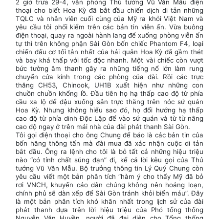
2 giờ trưa 29-4, văn phòng Thủ tướng Vũ Văn Mẫu điện
thoại cho biết Hoa Kỳ đã bắt đầu chiến dịch di tản những
TQLC và nhân viên cuối cùng của Mỹ ra khỏi Việt Nam và
yêu cầu tôi phối kiểm trên các bản tin viễn ấn. Vừa buông
điện thoại, quay ra ngoài hành lang để xuống phòng viễn ấn
tự thì trên không phận Sài Gòn bốn chiếc Phantom F4, loại
chiến đấu cơ tối tân nhất của hải quân Hoa Kỳ đã gầm thét
và bay khá thấp với tốc độc nhanh. Một vài chiếc còn vượt
bức tường âm thanh gây ra những tiếng nổ lớn làm rung
chuyển cửa kính trong các phòng của đài. Rồi các trực
thăng CH53, Chinook, UH1B xuất hiện như những con
chuồn chuồn khổng lồ. Ðầu tiên họ hạ thấp cao độ từ phía
cầu xa lộ để đậu xuống sân trực thăng trên nóc sứ quán
Hoa Kỳ. Nhưng không hiểu sao đó, họ đổi hướng hạ thấp
cao độ từ phía dinh Ðộc Lập để vào sứ quán và từ từ nâng
cao độ ngay ở trên mái nhà của đài phát thanh Sài Gòn.
Tôi gọi điện thoại cho ông Chung để báo là các bản tin của
bốn hãng thông tấn mà đài mua đã xác nhận cuộc di tản
bắt đầu. Ông ra lệnh cho tôi là bỏ tất cả những hiệu triệu
nào “có tính chất súng đạn” đi, kể cả lời kêu gọi của Thủ
tướng Vũ Văn Mẫu. Bộ trưởng thông tin Lý Quý Chung còn
yêu cầu viết một bản phân tích “hàm ý cho thấy Mỹ đã bỏ
rơi VNCH, khuyến cáo dân chúng không nên hoảng loạn,
chính phủ sẽ dàn xếp để Sài Gòn tránh khỏi biển máu”. Ðây
là một bản phân tích khó khăn nhất trong lịch sử của đài
phát thanh dựa trên lời hiệu triệu của Phó tổng thống
Nguyễn Văn Huyền, người đã đại diện cho Tổng thống