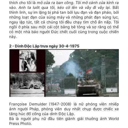
thích cho tôi là
mở cửa ra ban công. Tôi mở cánh cửa kính ra
vào. Anh ta lướt qua tôi, kéo cờ lên và vẫy đi vẫy lại
. Bất
thình lình, sự im lặng bị phá tan bởi lựu đạn và đạn pháo, bởi
những loạt đạn của súng máy và những phát đạn súng lục,
ngay lập tức, tất cả chúng tôi đều chạy tìm chỗ ẩn nấp. Tôi
ngồi ở phía sau một cái cột bằng bê tông và sợ rằng có thể
có một nhà báo người Đức chết cuối cùng trong cuộc chiến
này.
2 - Dinh Độc Lập trưa ngày 30-4-1975
Françoise Demulder (1947-2008) là nữ phóng viên nhiếp
ảnh người Pháp, phóng viên duy nhất chụp được chiếc xe
tăng húc đổ cổng của dinh Độc Lập.
Bà là người phụ nữ đầu tiên giành giải thưởng ảnh World
Press Photo.