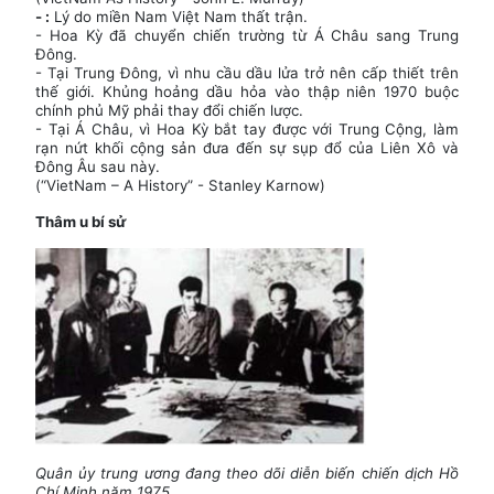
- :
Lý do miền Nam Việt Nam thất trận.
- Hoa Kỳ đã chuyển chiến trường từ Á Châu sang Trung
Đông.
- Tại Trung Đông, vì nhu cầu dầu lửa trở nên cấp thiết trên
thế giới. Khủng hoảng dầu hỏa vào thập niên 1970 buộc
chính phủ Mỹ phải thay đổi chiến lược.
- Tại Á Châu, vì Hoa Kỳ bắt tay được với Trung Cộng, làm
rạn nứt khối cộng sản đưa đến sự sụp đổ của Liên Xô và
Đông Âu sau này.
(“VietNam – A History” - Stanley Karnow)
Thâm u bí sử
Quân ủy trung ương đang theo dõi diễn biến
c
hiến dịch Hồ
Chí Minh năm 1975.