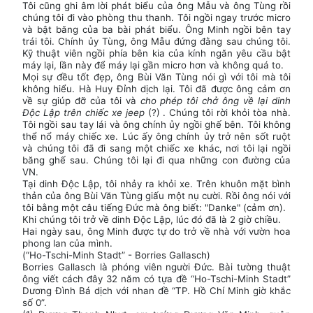
Tôi cũng ghi âm lời phát biểu của ông Mẫu và ông Tùng rồi
chúng tôi đi vào phòng thu thanh. Tôi ngồi ngay trước micro
và bật băng của ba bài phát biểu. Ông Minh ngồi bên tay
trái tôi. Chính ủy Tùng, ông Mẫu đứng đằng sau chúng tôi.
Kỹ thuật viên ngồi phía bên kia của kính ngăn yêu cầu bật
máy lại, lần này để máy lại gần micro hơn và không quá to.
Mọi sự đều tốt đẹp, ông Bùi Văn Tùng nói gì với tôi mà tôi
không hiểu. Hà Huy Đỉnh dịch lại. Tôi đã được ông cảm ơn
về sự giúp đỡ của tôi và
cho phép tôi chở ông về lại dinh
Độc Lập trên chiếc xe jeep
(?) . Chúng tôi rời khỏi tòa nhà.
Tôi ngồi sau tay lái và ông chính ủy ngồi ghế bên. Tôi không
thể nổ máy chiếc xe. Lúc ấy ông chính ủy trở nên sốt ruột
và chúng tôi đã đi sang một chiếc xe khác, nơi tôi lại ngồi
băng ghế sau. Chúng tôi lại đi qua những con đường của
VN.
Tại dinh Độc Lập, tôi nhảy ra khỏi xe. Trên khuôn mặt bình
thản của ông Bùi Văn Tùng giấu một nụ cười. Rồi ông nói với
tôi bằng một câu tiếng Đức mà ông biết: "Danke" (cảm ơn).
Khi chúng tôi trở về dinh Độc Lập, lúc đó đã là 2 giờ chiều.
Hai ngày sau, ông Minh được tự do trở về nhà với vườn hoa
phong lan của mình.
(“Ho-Tschi-Minh Stadt” - Borries Gallasch)
Borries Gallasch là phóng viên người Đức. Bài tường thuật
ông viết cách đây 32 năm có tựa đề “Ho-Tschi-Minh Stadt”
Dương Đình Bá dịch với nhan đề “TP. Hồ Chí Minh giờ khắc
số 0”.