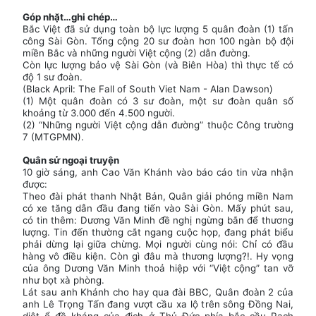
Góp nhặt…ghi chép…
Bắc Việt đã sử dụng toàn bộ lực lượng 5 quân đoàn (1) tấn
công Sài Gòn. Tổng cộng 20 sư đoàn hơn 100 ngàn bộ đội
miền Bắc và những người Việt cộng (2) dẫn đường.
Còn lực lượng bảo vệ Sài Gòn (và Biên Hòa) thì thực tế có
độ 1 sư đoàn.
(Black April: The Fall of South Viet Nam - Alan Dawson)
(1) Một quân đoàn có 3 sư đoàn, một sư đoàn quân số
khoảng từ 3.000 đến 4.500 người.
(2) “Những người Việt cộng dẫn đường” thuộc Công trường
7 (MTGPMN).
Quân sử ngoại truyện
10 giờ sáng, anh Cao Văn Khánh vào báo cáo tin vừa nhận
được:
Theo đài phát thanh Nhật Bản, Quân giải phóng miền Nam
có xe tăng dẫn đầu đang tiến vào Sài Gòn. Mấy phút sau,
có tin thêm: Dương Văn Minh đề nghị ngừng bắn để thương
lượng. Tin đến thường cắt ngang cuộc họp, đang phát biểu
phải dừng lại giữa chừng. Mọi người cùng nói: Chỉ có đầu
hàng vô điều kiện. Còn gì đâu mà thương lượng?!. Hy vọng
của ông Dương Văn Minh thoả hiệp với “Việt cộng” tan vỡ
như bọt xà phòng.
Lát sau anh Khánh cho hay qua đài BBC, Quân đoàn 2 của
anh Lê Trọng Tấn đang vượt cầu xa lộ trên sông Đồng Nai,