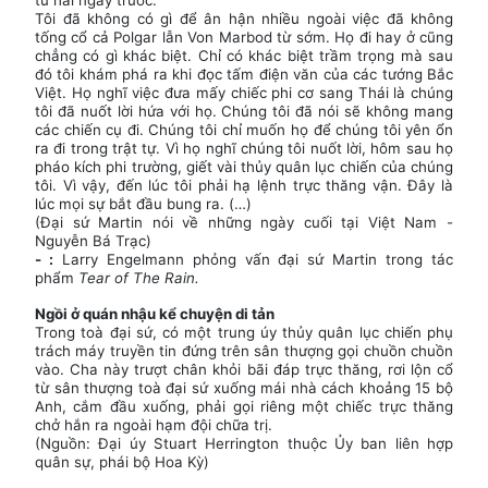
Tôi đã không có gì để ân hận nhiều ngoài việc đã không
tống cổ cả Polgar lẫn Von Marbod từ sớm. Họ đi hay ở cũng
chẳng có gì khác biệt. Chỉ có khác biệt trầm trọng mà sau
đó tôi khám phá ra khi đọc tấm điện văn của các tướng Bắc
Việt. Họ nghĩ việc đưa mấy chiếc phi cơ sang Thái là chúng
tôi đã nuốt lời hứa với họ. Chúng tôi đã nói sẽ không mang
các chiến cụ đi. Chúng tôi chỉ muốn họ để chúng tôi yên ổn
ra đi trong trật tự. Vì họ nghĩ chúng tôi nuốt lời, hôm sau họ
pháo kích phi trường, giết vài thủy quân lục chiến của chúng
tôi. Vì vậy, đến lúc tôi phải hạ lệnh trực thăng vận. Đây là
lúc mọi sự bắt đầu bung ra. (…)
(Đại sứ Martin nói về những ngày cuối tại Việt Nam -
Nguyễn Bá Trạc)
- :
Larry Engelmann phỏng vấn đại sứ Martin trong tác
phẩm
Tear of The Rain.
Ngồi ở quán nhậu kể chuyện di tản
Trong toà đại sứ, có một trung úy thủy quân lục chiến phụ
trách máy truyền tin đứng trên sân thượng gọi chuồn chuồn
vào. Cha này trượt chân khỏi bãi đáp trực thăng, rơi lộn cổ
từ sân thượng toà đại sứ xuống mái nhà cách khoảng 15 bộ
Anh, cắm đầu xuống, phải gọi riêng một chiếc trực thăng
chở hắn ra ngoài hạm đội chữa trị.
(Nguồn: Đại úy Stuart Herrington thuộc Ủy ban liên hợp
quân sự, phái bộ Hoa Kỳ)