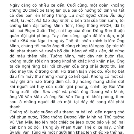
Ngày càng có nhiều xe đến. Cuối cùng, một đoàn khoảng
chừng 20 chiếc xe tăng lăn qua bãi cỏ hướng tới dinh và tất
cả đều bắn lên không trung.
Là một người Châu Âu duy
nhất, là một nhà báo duy nhất
, ở bên trái của tiền sảnh, tôi
chứng kiến đại tướng Minh "lớn", tổng thống VNCH, đã bị
bắt bởi Phạm Xuân Thệ, chỉ huy của đoàn Đông Sơn thuộc
quân đội giải phóng. Tay cầm súng ngắn đã lên đạn, một
khẩu K54 của Nga, trung úy Thệ rất phấn khích la lớn: Ông
Minh, chúng tôi muốn ông đi cùng chúng tôi ngay lập tức tới
đài phát thanh và tuyên bố đầu hàng vô điều kiện, để đừng
đổ máu thêm nữa. Tướng Minh, mặt đầy nét buồn rầu,
không muốn rời dinh trong khoảnh khắc khó khăn này. Ông
ta đề nghị rằng bài nói chuyện của ông phải được thu âm
vào máy thu ở trong dinh. Họ tranh luận việc đó. Rồi họ bắt
đầu tìm máy thu nhưng không có kết quả. Không có một cái
máy ghi âm nào trong dinh cả. Sự hoang mang chấm dứt
khi người chỉ huy của quân giải phóng, chính ủy Bùi Văn
Tùng xuất hiện.
Sau một vài phút,
ông Dương Văn Minh,
ông Vũ Văn Mẫu và ông Bùi Văn Tùng rời khỏi phòng, theo
sau là những người đã có mặt tại đây để sang đài phát
thanh.
Chúng tôi bước xuống cầu thang ra bãi cỏ, đến ngang chỗ
vòi phun nước, Tổng thống Dương Văn Minh và Thủ tướng
Vũ Văn Mẫu leo lên một chiếc xe jeep được bảo vệ bởi hai
cán binh bộ đội, Trung úy Phạm Xuân Thệ đi xe này. Chính
ủy Bùi Văn Tùng và một người lính khác lên chiếc xe thứ hai.