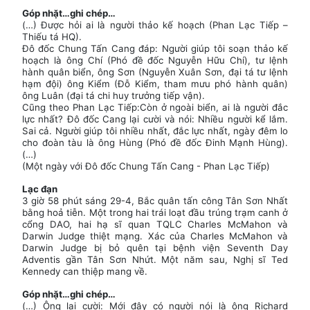
Góp nhặt…ghi chép…
(…) Được hỏi ai là người thảo kế hoạch (Phan Lạc Tiếp –
Thiếu tá HQ).
Đô đốc Chung Tấn Cang đáp: Người giúp tôi soạn thảo kế
hoạch là ông Chí (Phó đề đốc Nguyễn Hữu Chí), tư lệnh
hành quân biển, ông Sơn (Nguyễn Xuân Sơn, đại tá tư lệnh
hạm đội) ông Kiểm (Ðỗ Kiểm, tham mưu phó hành quân)
ông Luân (đại tá chi huy trưởng tiếp vận).
Cũng theo Phan Lạc Tiếp:Còn ở ngoài biển, ai là người đắc
lực nhất? Ðô đốc Cang lại cười và nói: Nhiều người kể lắm.
Sai cả. Người giúp tôi nhiều nhất, đắc lực nhất, ngày đêm lo
cho đoàn tàu là ông Hùng (Phó đề đốc Ðinh Mạnh Hùng).
(…)
(Một ngày với Đô đốc Chung Tấn Cang - Phan Lạc Tiếp)
Lạc đạn
3 giờ 58 phút sáng 29-4, Bắc quân tấn công Tân Sơn Nhất
bằng hoả tiễn. Một trong hai trái loạt đầu trúng trạm canh ở
cổng DAO, hai hạ sĩ quan TQLC Charles McMahon và
Darwin Judge thiệt mạng. Xác của Charles McMahon và
Darwin Judge bị bỏ quên tại bệnh viện Seventh Day
Adventis gần Tân Sơn Nhứt. Một năm sau, Nghị sĩ Ted
Kennedy can thiệp mang về.
Góp nhặt…ghi chép…
(…) Ông lại cười: Mới đây có người nói là ông Richard