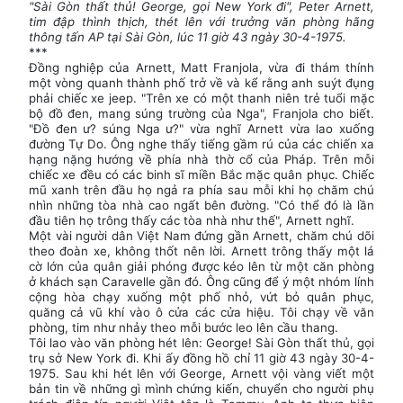
"Sài Gòn thất thủ! George, gọi New York đi", Peter Arnett,
tim đập thình thịch, thét lên với trưởng văn phòng hãng
thông tấn AP tại Sài Gòn, lúc 11 giờ 43 ngày 30-4-1975.
***
Đồng nghiệp của Arnett, Matt Franjola, vừa đi thám thính
một vòng quanh thành phố trở về và kể rằng anh suýt đụng
phải chiếc xe jeep. "Trên xe có một thanh niên trẻ tuổi mặc
bộ đồ đen, mang súng trường của Nga", Franjola cho biết.
"Đồ đen ư? súng Nga ư?" vừa nghĩ Arnett vừa lao xuống
đường Tự Do. Ông nghe thấy tiếng gầm rú của các chiến xa
hạng nặng hướng về phía nhà thờ cổ của Pháp. Trên mỗi
chiếc xe đều có các binh sĩ miền Bắc mặc quân phục. Chiếc
mũ xanh trên đầu họ ngả ra phía sau mỗi khi họ chăm chú
nhìn những tòa nhà cao ngất bên đường. "Có thể đó là lần
đầu tiên họ trông thấy các tòa nhà như thế", Arnett nghĩ.
Một vài người dân Việt Nam đứng gần Arnett, chăm chú dõi
theo đoàn xe, không thốt nên lời. Arnett trông thấy một lá
cờ lớn của quân giải phóng được kéo lên từ một căn phòng
ở khách sạn Caravelle gần đó. Ông cũng để ý một nhóm lính
cộng hòa chạy xuống một phố nhỏ, vứt bỏ quân phục,
quăng cả vũ khí vào ô cửa các cửa hiệu. Tôi chạy về văn
phòng, tim như nhảy theo mỗi bước leo lên cầu thang.
Tôi lao vào văn phòng hét lên: George! Sài Gòn thất thủ, gọi
trụ sở New York đi. Khi ấy đồng hồ chỉ 11 giờ 43 ngày 30-4-
1975. Sau khi hét lên với George, Arnett vội vàng viết một
bản tin về những gì mình chứng kiến, chuyển cho người phụ