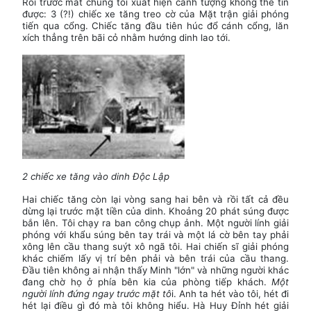
Rồi trước mắt chúng tôi xuất hiện cảnh tượng không thể tin
được: 3 (?!) chiếc xe tăng treo cờ của Mặt trận giải phóng
tiến qua cổng. Chiếc tăng đầu tiên húc đổ cánh cổng, lăn
xích thẳng trên bãi cỏ nhằm hướng dinh lao tới.
2 chiếc xe tăng vào dinh Độc Lập
Hai chiếc tăng còn lại vòng sang hai bên và rồi tất cả đều
dừng lại trước mặt tiền của dinh. Khoảng 20 phát súng được
bắn lên. Tôi chạy ra ban công chụp ảnh. Một người lính giải
phóng với khẩu súng bên tay trái và một lá cờ bên tay phải
xông lên cầu thang suýt xô ngã tôi. Hai chiến sĩ giải phóng
khác chiếm lấy vị trí bên phải và bên trái của cầu thang.
Đầu tiên không ai nhận thấy Minh "lớn" và những người khác
đang chờ họ ở phía bên kia của phòng tiếp khách.
Một
người lính đứng ngay trước mặt tô
i. Anh ta hét vào tôi, hét đi
hét lại điều gì đó mà tôi không hiểu. Hà Huy Đỉnh hét giải