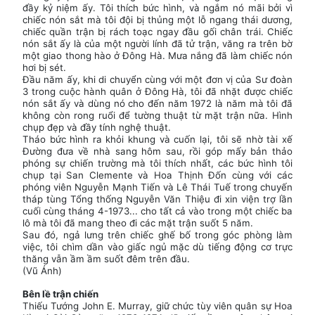
đầy kỷ niệm ấy. Tôi thích bức hình, và ngắm nó mãi bởi vì
chiếc nón sắt mà tôi đội bị thủng một lỗ ngang thái dương,
chiếc quần trận bị rách toạc ngay đầu gối chân trái. Chiếc
nón sắt ấy là của một người lính đã tử trận, văng ra trên bờ
một giao thong hào ở Ðông Hà. Mưa nắng đã làm chiếc nón
hơi bị sét.
Ðầu năm ấy, khi di chuyển cùng với một đơn vị của Sư đoàn
3 trong cuộc hành quân ở Ðông Hà, tôi đã nhặt được chiếc
nón sắt ấy và dùng nó cho đến năm 1972 là năm mà tôi đã
không còn rong ruổi để tường thuật từ mặt trận nữa. Hình
chụp đẹp và đầy tính nghệ thuật.
Tháo bức hình ra khỏi khung và cuốn lại, tôi sẽ nhờ tài xế
Ðường đưa về nhà sang hôm sau, rồi góp mấy bản thảo
phóng sự chiến trường mà tôi thích nhất, các bức hình tôi
chụp tại San Clemente và Hoa Thịnh Ðốn cùng với các
phóng viên Nguyễn Mạnh Tiến và Lê Thái Tuế trong chuyến
tháp tùng Tổng thống Nguyễn Văn Thiệu đi xin viện trợ lần
cuối cùng tháng 4-1973... cho tất cả vào trong một chiếc ba
lô mà tôi đã mang theo đi các mặt trận suốt 5 năm.
Sau đó, ngả lưng trên chiếc ghế bố trong góc phòng làm
việc, tôi chìm dần vào giấc ngủ mặc dù tiếng động cơ trực
thăng vẫn ầm ầm suốt đêm trên đầu.
(Vũ Ánh)
Bên lề trận chiến
Thiếu Tướng John E. Murray, giữ chức tùy viên quân sự Hoa