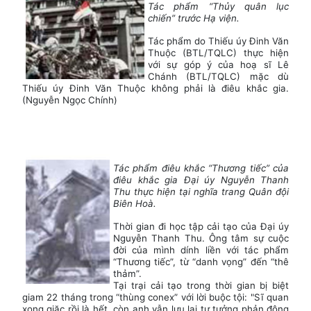
Tác phẩm “Thủy quân lục
chiến” trước Hạ viện.
Tác phẩm do Thiếu úy Đinh Văn
Thuộc (BTL/TQLC) thực hiện
với sự góp ý của hoạ sĩ Lê
Chánh (BTL/TQLC) mặc dù
Thiếu úy Đinh Văn Thuộc không phải là điêu khắc gia.
(Nguyễn Ngọc Chính)
Tác phẩm điêu khắc “Thương tiếc” của
điêu khắc gia Đại úy Nguyễn Thanh
Thu thực hiện tại nghĩa trang Quân đội
Biên Hoà.
Thời gian đi học tập cải tạo của Đại úy
Nguyễn Thanh Thu. Ông tâm sự cuộc
đời của mình dính liền với tác phẩm
“Thương tiếc”, từ “danh vọng” đến “thê
thảm”.
Tại trại cải tạo trong thời gian bị biệt
giam 22 tháng trong “thùng conex” với lời buộc tội: "Sĩ quan
xong giặc rồi là hết, còn anh vẫn lưu lại tư tưởng phản động