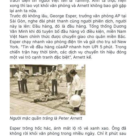
trách điện tín người Việt tên là Tammy. Anh ta thực hiện
xong thì lao vọt khỏi văn phòng và Arnett không bao giờ gặp
lại anh ta nữa.
Trước đó không lâu, George Esper, trưởng văn phòng
AP
tại
Sài Gòn, nghe đài phát thanh cùng người phiên dịch, người
này la lên: Đầu hàng, đó là đầu hàng. Tổng thống Dương
Văn Minh khi đó tuyên bố đầu hàng vô điều kiện, miền Nam
Việt Nam chính thức được chuyển giao cho quân miền Bắc.
Esper chạy nhanh vào phòng điện tín và gửi cho trụ sở New
York. "Tin về đầu hàng củaAP nhanh hơn UPI 5 phút. Trong
chiến trận hay thời bình, các dịch vụ chuyển tín hiệu đóng
một vai trò cạnh tranh đặc biệt", Arnett kể.
Người mặc quần trắng là Peter Arnett
Esper trông hốc hác, ánh mắt lộ rõ vẻ xanh xao. Ông đã
không rời khỏi văn phòng trong nhiều ngày. Chỉ ít phút sau