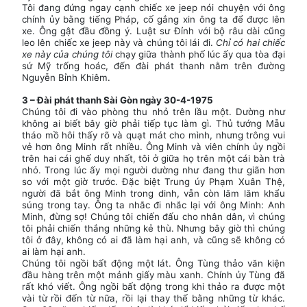
Tôi đang đứng ngay cạnh chiếc xe jeep nói chuyện với ông
chính ủy bằng tiếng Pháp, cố gắng xin ông ta để được lên
xe. Ông gật đầu đồng ý. Luật sư Đỉnh với bộ râu dài cũng
leo lên chiếc xe jeep này và chúng tôi lái đi.
Chỉ có hai chiếc
xe này của chúng tôi
chạy giữa thành phố lúc ấy qua tòa đại
sứ Mỹ trống hoác, đến đài phát thanh nằm trên đường
Nguyễn Bỉnh Khiêm.
3 – Đài phát thanh Sài Gòn ngày 30-4-1975
Chúng tôi đi vào phòng thu nhỏ trên lầu một. Dường như
không ai biết bây giờ phải tiếp tục làm gì. Thủ tướng Mẫu
tháo mồ hôi thấy rõ và quạt mát cho mình, nhưng trông vui
vẻ hơn ông Minh rất nhiều. Ông Minh và viên chính ủy ngồi
trên hai cái ghế duy nhất, tôi ở giữa họ trên một cái bàn trà
nhỏ. Trong lúc ấy mọi người dường như đang thư giãn hơn
so với một giờ trước. Đặc biệt Trung úy Phạm Xuân Thệ,
người đã bắt ông Minh trong dinh, vẫn còn lăm lăm khẩu
súng trong tay. Ông ta nhắc đi nhắc lại với ông Minh: Anh
Minh, đừng sợ! Chúng tôi chiến đấu cho nhân dân, vì chúng
tôi phải chiến thắng những kẻ thù. Nhưng bây giờ thì chúng
tôi ở đây, không có ai đã làm hại anh, và cũng sẽ không có
ai làm hại anh.
Chúng tôi ngồi bất động một lát. Ông Tùng thảo văn kiện
đầu hàng trên một mảnh giấy màu xanh. Chính ủy Tùng đã
rất khó viết. Ông ngồi bất động trong khi thảo ra được một
vài từ rồi đến từ nữa, rồi lại thay thế bằng những từ khác.