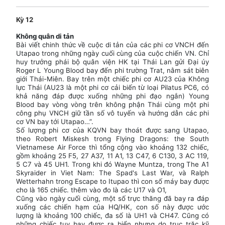
Kỳ 12
Không quân di tản
Bài viết chinh thức về cuộc di tản của các phi cơ VNCH đến
Utapao trong những ngày cuối cùng của cuộc chiến VN. Chỉ
huy trưởng phái bộ quân viện HK tại Thái Lan gửi Đại úy
Roger L Young Blood bay đến phi trường Trat, nằm sát biên
giới Thái-Miên. Bay trên một chiếc phi cơ AU23 của Không
lực Thái (AU23 là một phi cơ cải biến từ loại Pilatus PC6, có
khả năng đáp được xuống những phi đạo ngắn) Young
Blood bay vòng vòng trên không phận Thái cùng một phi
công phụ VNCH giữ tần số vô tuyến và hướng dẫn các phi
cơ VN bay tới Utapao…”.
Số lượng phi cơ của KQVN bay thoát được sang Utapao,
theo Robert Miskesh trong Flying Dragons: the South
Vietnamese Air Force thì tổng cộng vào khoảng 132 chiếc,
gồm khoảng 25 F5, 27 A37, 11 A1, 13 C47, 6 C130, 3 AC 119,
5 C7 và 45 UH1. Trong khi đó Wayne Muntza, trong The A1
Skyraider in Viet Nam: The Spad's Last War, và Ralph
Wetterhahn trong Escape to Itupao thì con số máy bay được
cho là 165 chiếc. thêm vào đo là các U17 và O1,
Cũng vào ngày cuối cùng, một số trực thăng đã bay ra đáp
xuống các chiến hạm của HQ/HK, con số này được ước
lượng là khoảng 100 chiếc, đa số là UH1 và CH47. Cũng có
những chiếc tuy bay được ra biển nhưng do trục trặc kỹ