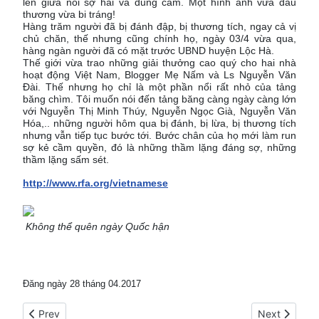
lên giữa nỗi sợ hãi và dũng cảm. Một hình ảnh vừa đau
thương vừa bi tráng!
Hàng trăm người đã bị đánh đập, bị thương tích, ngay cả vị
chủ chăn, thế nhưng cũng chính họ, ngày 03/4 vừa qua,
hàng ngàn người đã có mặt trước UBND huyện Lộc Hà.
Thế giới vừa trao những giải thưởng cao quý cho hai nhà
hoạt động Việt Nam, Blogger Mẹ Nấm và Ls Nguyễn Văn
Đài. Thế nhưng họ chỉ là một phần nổi rất nhỏ của tảng
băng chìm. Tôi muốn nói đến tảng băng càng ngày càng lớn
với Nguyễn Thị Minh Thúy, Nguyễn Ngọc Già, Nguyễn Văn
Hóa,.. những người hôm qua bị đánh, bị lừa, bị thương tích
nhưng vẫn tiếp tục bước tới. Bước chân của họ mới làm run
sợ kẻ cầm quyền, đó là những thầm lặng đáng sợ, những
thầm lặng sấm sét.
http://www.rfa.org/vietnamese
Không thể quên ngày Quốc hận
Đăng ngày 28 tháng 04.2017
Previous article: Quốc gia can thiệp hay quốc gia trọng tài?
Next article
Prev
Next