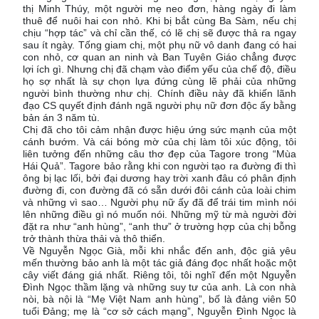
thị Minh Thúy, một người mẹ neo đơn, hàng ngày đi làm
thuê để nuôi hai con nhỏ. Khi bị bắt cùng Ba Sàm, nếu chị
chịu “hợp tác” và chỉ cần thế, có lẽ chị sẽ được thả ra ngay
sau ít ngày. Tống giam chị, một phụ nữ vô danh đang có hai
con nhỏ, cơ quan an ninh và Ban Tuyên Giáo chẳng được
lợi ích gì. Nhưng chị đã chạm vào điểm yếu của chế độ, điều
họ sợ nhất là sự chọn lựa đứng cùng lẽ phải của những
người bình thường như chị. Chính điều này đã khiến lãnh
đạo CS quyết định đánh ngã người phụ nữ đơn độc ấy bằng
bản án 3 năm tù.
Chị đã cho tôi cảm nhận được hiệu ứng sức mạnh của một
cánh bướm. Và cái bóng mờ của chị làm tôi xúc động, tôi
liên tưởng đến những câu thơ đẹp của Tagore trong “Mùa
Hái Quả”. Tagore bảo rằng khi con người tạo ra đường đi thì
ông bị lạc lối, bởi đại dương hay trời xanh đâu có phân định
đường đi, con đường đã có sẵn dưới đôi cánh của loài chim
và những vì sao… Người phụ nữ ấy đã để trái tim mình nói
lên những điều gì nó muốn nói. Những mỹ từ mà người đời
đặt ra như “anh hùng”, “anh thư” ở trường hợp của chị bỗng
trở thành thừa thải và thô thiển.
Về Nguyễn Ngọc Già, mỗi khi nhắc đến anh, độc giả yêu
mến thường bảo anh là một tác giả đáng đọc nhất hoặc một
cây viết đáng giá nhất. Riêng tôi, tôi nghĩ đến một Nguyễn
Đình Ngọc thầm lặng và những suy tư của anh. Là con nhà
nòi, bà nội là “Mẹ Việt Nam anh hùng”, bố là đảng viên 50
tuổi Đảng; mẹ là “cơ sở cách mạng”, Nguyễn Đình Ngọc là