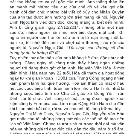
trái táo không rơi xa cái gốc của mình. Anh thẳng thắn lên
án mạnh mẽ những tiêu cực của chế độ và kêu gọi đấu
tranh đòi dân chủ; những bài viết cổ xúy cho Nhân Quyền
của anh tạo được ảnh hưởng lớn trên mạng xã hội. Nguyễn
Đình Ngọc làm việc đơn độc, không màng ai biết đến mình.
Anh bị tống giam ngày 27/12/2014, nhưng phải một năm
sau đó, nhiều người hâm mộ mới biết được mặt anh. Khi
nghe tin người con trai lớn của anh bị tử nạn trong một tai
nạn xe, tôi nhớ đến anh vả chợt cảm thương câu nói của
người tù Nguyễn Ngọc Già:
“Tôi chọn con đường cô đơn
trong tự do tư tưởng để đi”
.
Tuy nhiên, sự dấn thân của anh không hề đơn độc như anh
tưởng. Càng ngày tôi càng nhìn thấy hàng ngàn những
người trẻ đang theo gót chân anh. Nguyễn Văn Hóa là một
điển hình. Hóa năm nay 22 tuổi, Hóa đã tham gia hoạt động
ngay từ khi giàn khoan HD981 của Trung Cộng ngang nhiên
xâm phạm lãnh hải quê hương. Hóa âm thầm có mặt ở hầu
hết các cuộc biểu tình, tuần hành lớn nhỏ ở Hà Tĩnh, nhất là
những cuộc biểu tình do Cha cố giáo xứ Đông Yên Trần
Đình Lai tổ chức. Anh cũng có mặt trong đoàn người khởi
kiện công ty Formosa của Linh mục Đặng Hữu Nam cho đến
khi bị an ninh bắt cóc, rồi vu vạ cho anh tội tàng trữ ma túy.
Nguyễn Thị Minh Thúy, Nguyễn Ngọc Già, Nguyễn Văn Hóa
gợi nhắc cho tôi những bóng mờ của các thế hệ đã tạo nên
lịch sử Việt Nam. Chúng ta trót sinh ra trong thời đại mà văn
hóa và những giá trị đạo đức của dân tộc đều nằm ở số âm.