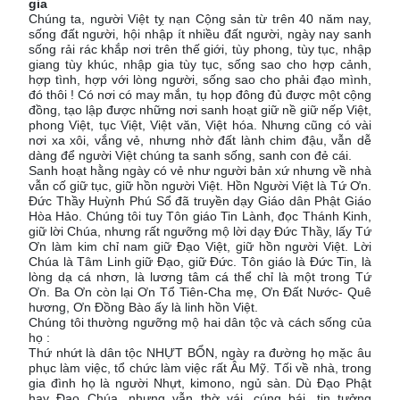
gia
Chúng ta, người Việt tỵ nạn Cộng sản từ trên 40 năm nay,
sống đất người, hội nhập ít nhiều đất người, ngày nay sanh
sống rải rác khắp nơi trên thế giới, tùy phong, tùy tục, nhập
giang tùy khúc, nhập gia tùy tục, sống sao cho hợp cảnh,
hợp tình, hợp với lòng người, sống sao cho phải đạo mình,
đó thôi ! Có nơi có may mắn, tụ họp đông đủ được một cộng
đồng, tạo lập được những nơi sanh hoạt giữ nề giữ nếp Việt,
phong Việt, tục Việt, Việt văn, Việt hóa. Nhưng cũng có vài
nơi xa xôi, vắng vẻ, nhưng nhờ đất lành chim đậu, vẫn dễ
dàng để người Việt chúng ta sanh sống, sanh con đẻ cái.
Sanh hoạt hằng ngày có vẻ như người bản xứ nhưng về nhà
vẫn cố giữ tục, giữ hồn người Việt. Hồn Người Việt là Tứ Ơn.
Đức Thầy Huỳnh Phú Sổ đã truyền dạy Giáo dân Phật Giáo
Hòa Hảo. Chúng tôi tuy Tôn giáo Tin Lành, đọc Thánh Kinh,
giữ lời Chúa, nhưng rất ngưỡng mộ lời dạy Đức Thầy, lấy Tứ
Ơn làm kim chỉ nam giữ Đạo Việt, giữ hồn người Việt. Lời
Chúa là Tâm Linh giữ Đạo, giữ Đức. Tôn giáo là Đức Tin, là
lòng dạ cá nhơn, là lương tâm cá thể chỉ là một trong Tứ
Ơn. Ba Ơn còn lại Ơn Tổ Tiên-Cha mẹ, Ơn Đất Nước- Quê
hương, Ơn Đồng Bào ấy là linh hồn Việt.
Chúng tôi thường ngưỡng mộ hai dân tộc và cách sống của
họ :
Thứ nhứt là dân tộc NHỰT BỔN, ngày ra đường họ mặc âu
phục làm việc, tổ chức làm việc rất Âu Mỹ. Tối về nhà, trong
gia đình họ là người Nhựt, kimono, ngủ sàn. Dù Đạo Phật
hay Đạo Chúa, nhưng vẫn thờ vái, cúng bái, tin tưởng