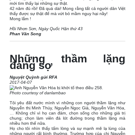
mới tìm thấy lại những sự thật.
42 năm đủ rồi! Đã quá dài! Mong rằng tất cả người dân Việt
thấy được sự thật để mà vứt bỏ mầm nguy hại nầy!
Mong lắm !
Hồi Nhơn Sơn, Ngày Quốc Hận thứ 43
Phan Văn Song
Những thầm lặng
đáng sợ
Nguyệt Quỳnh gửi RFA
2017-04-07
Photo courtesy of danlambao
Tôi yêu đất nước mình vì những con người thầm lặng như
Nguyễn thị Minh Thúy, Nguyễn Ngọc Già, Nguyễn Văn Hóa,
… Không chỉ vì họ can đảm, chọn sống cho những giá trị
chung; chọn làm viên đá lót đường trong thầm lặng mà
nhiều hơn thế nữa.
Họ cho tôi nhìn thấy tấm lòng và sự mạnh mẽ lạ lùng của
những người rất bình thường. Trường hợp của chị Nguyễn