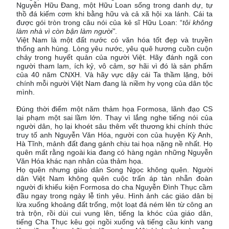
Nguyễn Hữu Đang, một Hữu Loan sống trong danh dự, tự
thồ đá kiếm cơm khi bằng hữu và cả xã hội xa lánh. Cái ta
được gói tròn trong câu nói của kẻ sĩ Hữu Loan: “
tôi không
làm nhà vì còn bận làm người”
.
Việt Nam là một đất nước có văn hóa tốt đẹp và truyền
thống anh hùng. Lòng yêu nước, yêu quê hương cuồn cuộn
chảy trong huyết quản của người Việt. Hãy đánh ngã con
người tham lam, ích kỷ, vô cảm, sợ hãi vì đó là sản phẩm
của 40 năm CNXH. Và hãy vực dậy cái Ta thầm lặng, bởi
chính mỗi người Việt Nam đang là niềm hy vọng của dân tộc
mình.
Đúng thời điểm một năm thảm họa Formosa, lãnh đạo CS
lại phạm một sai lầm lớn. Thay vì lắng nghe tiếng nói của
người dân, họ lại khoét sâu thêm vết thương khi chính thức
truy tố anh Nguyễn Văn Hóa, người con của huyện Kỳ Anh,
Hà Tĩnh, mảnh đất đang gánh chịu tai họa nặng nề nhất. Họ
quên mất rằng ngoài kia đang có hàng ngàn những Nguyễn
Văn Hóa khác nạn nhân của thảm họa.
Họ quên nhưng giáo dân Song Ngọc không quên. Người
dân Việt Nam không quên cuộc trấn áp tàn nhẫn đoàn
người đi khiếu kiện Formosa do cha Nguyễn Đình Thục cầm
đầu ngay trong ngày lễ tình yêu. Hình ảnh các giáo dân bị
lừa xuống khoảng đất trống, một loạt đá ném lên từ công an
trà trộn, rồi dùi cui vung lên, tiếng la khóc của giáo dân,
tiếng Cha Thục kêu gọi ngồi xuống và tiếng cầu kinh vang