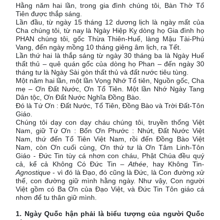
Hằng năm hai lần, trong gia đình chúng tôi, Bàn Thờ Tổ
Tiên được thắp sáng.
Lần đầu, từ ngày 15 tháng 12 dương lịch là ngày mất của
Cha chúng tôi, từ nay là Ngày Hiệp Kỵ dòng họ Gia đình họ
PHAN chúng tôi, gốc Thừa Thiên-Huế, làng Mậu Tài-Phú
Vang, đến ngày mồng 10 tháng giêng âm lịch, ra Tết.
Lần thứ hai là thắp sáng từ ngày 30 tháng ba là Ngày Huế
thất thủ – quê quán gốc của dòng họ Phan – đến ngày 30
tháng tư là Ngày Sài gòn thất thủ và đất nước tiêu tùng.
Một năm hai lần, một lần Vọng Nhớ Tổ tiên, Nguồn gốc, Cha
mẹ – Ơn Đất Nước, Ơn Tổ Tiên. Một lần Nhớ Ngày Tang
Dân tộc, Ơn Đất Nước Nghĩa Đồng Bào.
Đó là Tứ Ơn : Đất Nước, Tổ Tiên, Đồng Bào và Trời Đất-Tôn
Giáo.
Chúng tôi dạy con dạy cháu chúng tôi, truyền thống Việt
Nam, giữ Tứ Ơn : Bốn Ơn Phước : Nhứt, Đất Nước Việt
Nam, thứ đến Tổ Tiên Việt Nam, rồi đến Đồng Bào Việt
Nam, còn Ơn cuối cùng, Ơn thứ tư là Ơn Tâm Linh-Tôn
Giáo - Đức Tin tùy cá nhơn con cháu, Phật Chúa đều quý
cả, kể cả Không Có Đức Tin
– Athée
, hay Không Tin-
Agnostique
- vì đó là Đạo, đó cũng là Đức, là Con đường xử
thế, con đường giữ mình hằng ngày. Như vậy, Con người
Việt gồm có Ba Ơn của Đạo Việt, và Đức Tin Tôn giáo cá
nhơn để tu thân giữ mình.
1. Ngày Quốc hận phải là biểu tượng của người Quốc