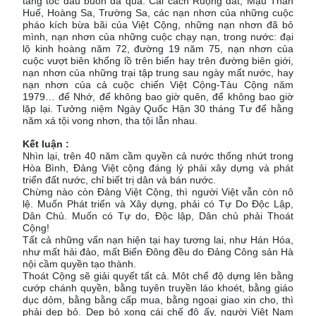
tang tóc đau buồn đã qua: Cải cách Ruộng đất, Mậu Thân
Huế, Hoàng Sa, Trường Sa, các nạn nhơn của những cuộc
pháo kích bừa bãi của Việt Cộng, những nạn nhơn đã bỏ
mình, nạn nhơn của những cuộc chạy nạn, trong nước: đại
lộ kinh hoàng năm 72, đường 19 năm 75, nạn nhơn của
cuộc vượt biên khổng lồ trên biển hay trên đường biên giới,
nạn nhơn của những trại tập trung sau ngày mất nước, hay
nạn nhơn của cả cuộc chiến Việt Cộng-Tàu Cộng năm
1979… để Nhớ, để không bao giờ quên, để không bao giờ
lặp lại. Tưởng niệm Ngày Quốc Hận 30 tháng Tư để hằng
năm xá tội vong nhơn, tha tội lẫn nhau.
Kết luận :
Nhìn lại, trên 40 năm cầm quyền cả nước thống nhứt trong
Hòa Bình, Đảng Việt cộng đáng lý phải xây dựng và phát
triển đất nước, chỉ biết trị dân và bán nước.
Chừng nào còn Đảng Việt Cộng, thì người Việt vẫn còn nô
lệ. Muốn Phát triển và Xây dựng, phải có Tự Do Độc Lập,
Dân Chủ. Muốn có Tự do, Độc lập, Dân chủ phải Thoát
Cộng!
Tất cả những vấn nạn hiện tại hay tương lai, như Hán Hóa,
như mất hải đảo, mất Biển Đông đều do Đảng Công sản Hà
nội cầm quyền tạo thành.
Thoát Cộng sẽ giải quyết tất cả. Môt chế độ dựng lên bằng
cướp chánh quyền, bằng tuyên truyền láo khoét, bằng giáo
dục dỏm, bằng bằng cấp mua, bằng ngoại giao xin cho, thì
phải dẹp bỏ. Dẹp bỏ xong cái chế độ ấy, người Việt Nam