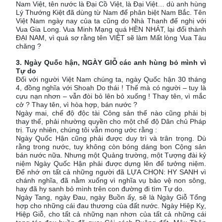
Nam Việt, tên nước là Đại Cồ Việt, là Đại Việt… dù anh hùng
Lý Thướng Kiệt đã dùng từ Nam để phân biệt Nam Bắc. Tên
Việt Nam ngày nay của ta cũng do Nhà Thanh đế nghị với
Vua Gia Long. Vua Minh Mạng quá HÈN NHÁT, lại đổi thành
ĐẠI NAM, vì quá sợ rằng tên VIỆT sẽ làm Mất lòng Vua Tàu
chăng ?
3. Ngày Quốc hận, NGÀY GIỖ các anh hùng bỏ mình vì
Tự do
Đối với người Việt Nam chúng ta, ngày Quốc hận 30 tháng
4, đồng nghĩa với Shoah Do thái ! Thế mà có người – tuy là
cựu nạn nhơn – vẫn đòi bỏ lên bỏ xuống ! Thay tên, vì mắc
cở ? Thay tên, vì hòa hợp, bán nước ?
Ngày mai, chế độ độc tài Công sản thế nào cũng phải bị
thay thế, phải nhường quyền cho một chế độ Dân chủ Pháp
trị. Tuy nhiên, chúng tôi vẫn mong ước rằng :
Ngày Quốc Hận cũng phải được duy trì và trân trọng. Dù
rằng trong nước, tuy không còn bóng dáng bọn Cộng sản
bán nước nữa. Nhưng một Quảng trường, một Tượng đài kỷ
niệm Ngày Quốc Hận phải được dựng lên để tưởng niệm.
Để nhớ ơn tất cả những người đã LỰA CHỌN: HY SANH vì
chánh nghĩa, đã nằm xuống vì nghĩa vụ bảo vệ non sông,
hay đã hy sanh bỏ mình trên con đường đi tìm Tự do.
Ngày Tang, ngày Đau, ngày Buồn ấy, sẽ là Ngày Giỗ Tổng
hợp cho những cái đau thương của đất nước. Ngày Hiệp Kỵ,
Hiệp Giỗ, cho tất cả những nạn nhơn của tất cả những cái