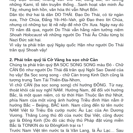
những Kami, tổ tiên truyền thống…Sanh hoạt văn minh Âu
Tây, nhưng linh hồn, văn hóa thì vẫn Nhựt Bổn.
Dân tộc thứ hai là dân DO THÁI. Đạo Do Thái, có từ ngàn
xưa, Thờ Chúa, Đấng Yê–Hô–Vah, giữ Đạo theo lời Chúa,
nhưng có những tục lệ nề nếp để nhớ Ơn Xưa. Ngày nay dù
70 năm đã qua, người Do Thái vẫn hằng năm tưởng niệm
Shoah Holocaust
về những người Do Thái Âu Châu từng bị
Nazi Đức sát hại.
Vì vậy ta phải trân quý Ngày quốc Hận như người Do Thái
trân quý Shoah vậy!
2. Phải trân quý lá Cờ Vàng ba sọc chữ Càn
Chúng ta phải trân quý BA SỌC SONG SONG màu Đỏ - Chữ
CÀN Đỏ như người Do Thái đã trân quý Ngôi Sao David của
họ vậy! Ba Sọc song song - chữ Càn trong Kinh Dịch cũng là
tượng trưng Tam Tài Thiên-Địa-Nhơn,
Vì chữ CÀN (ba sọc song song) chỉ hướng ĐÔNG. Từ nay,
thoát khỏi cái suy nghĩ NAM. Hướng Nam, để đối với hướng
Bắc, là một quan niệm, có từ thời Hán Thuộc lần thứ Nhứt,
phía Nam của một vùng ảnh hưởng Triều đình Hán nằm ở
hướng Bắc – Beijing, BẮC kinh. Nam cũng đến từ tên nước
NAM Việt từ Triệu Đà cướp nước Âu Lạc của An Dương
Vương. Thăng Long thủ đô của nước Đại Việt, cũng được
gọi là Đông Kinh (Do đó các thủy thủ Pháp đặt vùng miền
Bắc là TONKIN do từ ĐôngKinh trại ra !
Trước Nam Việt tên nước ta là Văn Lang, là Âu Lạc… Sau