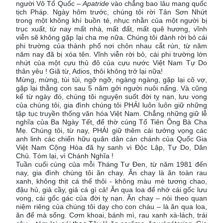
người Vô Tổ Quốc –
Apatride
vào chẳng bao lâu mang quốc
tịch Pháp. Ngày hôm trước, chúng tôi rời Tân Sơn Nhứt
trong một không khí buồn tẻ, nhục nhằn của một người bị
trục xuất, từ nay mất nhà, mất đất, mất quê hương, vĩnh
viễn sẽ không gặp lại cha mẹ nữa. Chúng tôi đành rời bỏ cái
phi trường của thành phố nơi chôn nhau cắt rún, từ năm
năm nay đã bị xóa tên. Vĩnh viễn rời bỏ, cái phi trường lớn
nhứt của một cựu thủ đô của cựu nước Việt Nam Tự Do
thân yêu ! Giã từ, Adios, thôi không trở lại nữa!
Mừng, mừng, tùi tủi, ngỡ ngỡ, ngàng ngàng, gặp lại cô vợ,
gặp lại thằng con sau 5 năm gởi người nuôi nấng. Và cũng
kể từ ngày đó, chúng tôi nguyện suốt đời tỵ nạn, lưu vong
của chúng tôi, gia đình chúng tôi PHẢI luôn luôn giữ những
tập tục truyền thống văn hóa Việt Nam. Chẳng những giữ lễ
nghĩa của Ba Ngày Tết, để thờ cúng Tổ Tiên Ông Bà Cha
Mẹ. Chúng tôi, từ nay, PHẢI giữ thêm cái tưởng vọng các
anh linh các chiến hữu quân dân cán chánh của Quốc Gia
Việt Nam Cộng Hòa đã hy sanh vì Độc Lập, Tự Do, Dân
Chủ. Tóm lại, vì Chánh Nghĩa !
Tuần cuối cùng của mỗi Tháng Tư Đen, từ năm 1981 đến
nay, gia đình chúng tôi ăn chay. Ăn chay là ăn toàn rau
xanh, không thịt cá thế thôi - không màu mè tương chao,
đậu hủ, giả cầy, giả cá gì cả! Ăn qua loa để nhớ cái gốc lưu
vong, cái gốc gác của đời tỵ nạn. Ăn chay – nói theo quan
niệm riêng của chúng tôi dạy cho con cháu – là ăn qua loa,
ăn để mà sống. Cơm khoai, bánh mì, rau xanh xà-lách, trái