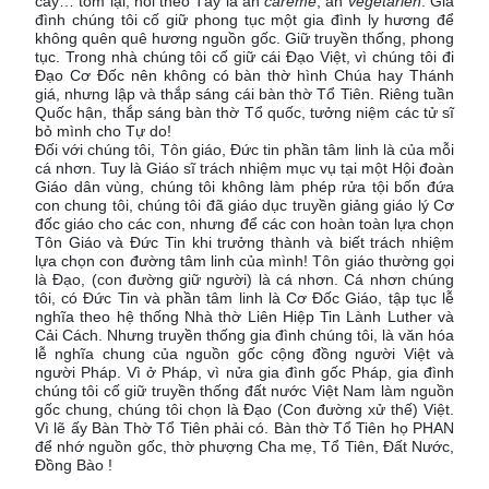
cây… tóm lại, nói theo Tây là ăn
carême
, ăn
végétarien
. Gia
đình chúng tôi cố giữ phong tục một gia đình ly hương để
không quên quê hương nguồn gốc. Giữ truyền thống, phong
tục. Trong nhà chúng tôi cố giữ cái Đạo Việt, vì chúng tôi đi
Đạo Cơ Đốc nên không có bàn thờ hình Chúa hay Thánh
giá, nhưng lập và thắp sáng cái bàn thờ Tổ Tiên. Riêng tuần
Quốc hận, thắp sáng bàn thờ Tổ quốc, tưởng niệm các tử sĩ
bỏ mình cho Tự do!
Đối với chúng tôi, Tôn giáo, Đức tin phần tâm linh là của mỗi
cá nhơn. Tuy là Giáo sĩ trách nhiệm mục vụ tại một Hội đoàn
Giáo dân vùng, chúng tôi không làm phép rửa tội bốn đứa
con chung tôi, chúng tôi đã giáo dục truyền giảng giáo lý Cơ
đốc giáo cho các con, nhưng để các con hoàn toàn lựa chọn
Tôn Giáo và Đức Tin khi trưởng thành và biết trách nhiệm
lựa chọn con đường tâm linh của mình! Tôn giáo thường gọi
là Đạo, (con đường giữ người) là cá nhơn. Cá nhơn chúng
tôi, có Đức Tin và phần tâm linh là Cơ Đốc Giáo, tập tục lễ
nghĩa theo hệ thống Nhà thờ Liên Hiệp Tin Lành Luther và
Cải Cách. Nhưng truyền thống gia đình chúng tôi, là văn hóa
lễ nghĩa chung của nguồn gốc cộng đồng người Việt và
người Pháp. Vì ở Pháp, vì nửa gia đình gốc Pháp, gia đình
chúng tôi cố giữ truyền thống đất nước Việt Nam làm nguồn
gốc chung, chúng tôi chọn là Đạo (Con đường xử thế) Việt.
Vì lẽ ấy Bàn Thờ Tổ Tiên phải có. Bàn thờ Tổ Tiên họ PHAN
để nhớ nguồn gốc, thờ phượng Cha mẹ, Tổ Tiên, Đất Nước,
Đồng Bào !