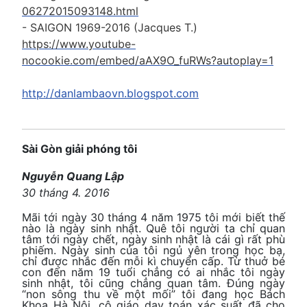
06272015093148.html
- SAIGON 1969-2016 (Jacques T.)
https://www.youtube-
nocookie.com/embed/aAX9O_fuRWs?autoplay=1
http://danlambaovn.blogspot.com
Sài Gòn giải phóng tôi
Nguyễn Quang Lập
30 tháng 4. 2016
Mãi tới ngày 30 tháng 4 năm 1975 tôi mới biết thế
nào là ngày sinh nhật. Quê tôi người ta chỉ quan
tâm tới ngày chết, ngày sinh nhật là cái gì rất phù
phiếm. Ngày sinh của tôi ngủ yên trong học bạ,
chỉ được nhắc đến mỗi kì chuyển cấp. Từ thuở bé
con đến năm 19 tuổi chẳng có ai nhắc tôi ngày
sinh nhật, tôi cũng chẳng quan tâm. Đúng ngày
“non sông thu về một mối” tôi đang học Bách
Khoa Hà Nội, cô giáo dạy toán xác suất đã cho