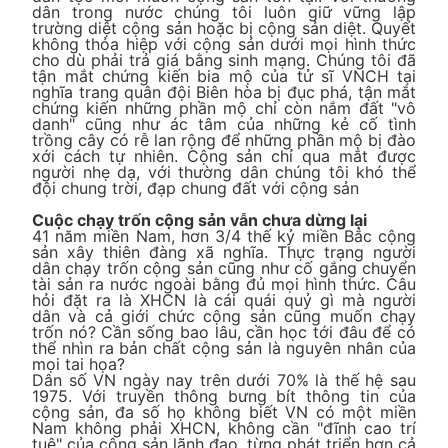
dân trong nước chúng tôi luôn giữ vững lập
trường diệt cộng sản hoặc bị cộng sản diệt. Quyết
không thỏa hiệp với cộng sản dưới mọi hình thức
cho dù phải trả giá bằng sinh mạng. Chúng tôi đã
tận mắt chứng kiến bia mộ của tử sĩ VNCH tại
nghĩa trang quân đội Biên hòa bị đục phá, tận mắt
chứng kiến những phần mộ chỉ còn nắm đất "vô
danh" cũng như ác tâm của những kẻ cố tình
trồng cây có rễ lan rộng để những phần mộ bị đào
xới cách tự nhiên. Cộng sản chỉ qua mắt được
người nhẹ dạ, với thường dân chúng tôi khó thể
đội chung trời, đạp chung đất với cộng sản
Cuộc chạy trốn cộng sản vẫn chưa dừng lại
41 năm miền Nam, hơn 3/4 thế kỷ miền Bắc cộng
sản xây thiên đàng xã nghĩa. Thực trạng người
dân chạy trốn cộng sản cũng như cố gắng chuyển
tài sản ra nước ngoài bằng đủ mọi hình thức. Câu
hỏi đặt ra là XHCN là cái quái quỷ gì mà người
dân và cả giới chức cộng sản cũng muốn chạy
trốn nó? Cần sống bao lâu, cần học tới đâu để có
thể nhìn ra bản chất cộng sản là nguyên nhân của
mọi tai họa?
Dân số VN ngày nay trên dưới 70% là thế hệ sau
1975. Với truyền thông bưng bít thông tin của
cộng sản, đa số họ không biết VN có một miền
Nam không phải XHCN, không cần "đĩnh cao trí
tuệ" của cộng sản lãnh đạo, từng phát triển hơn cả