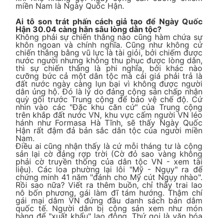
miền Nam là Ngày Quốc Hận.
Ai tô son trát phấn cách giả tạo để Ngày Quốc
Hận 30.04 càng hằn sâu lòng dân tộc?
Không phải sự chiến thắng nào cũng hàm chứa sự
khôn ngoan và chính nghĩa. Cũng như không cứ
chiến thắng bằng vũ lực là tài giỏi, bởi chiếm được
nước người nhưng không thu phục được lòng dân,
thì sự chiến thắng là phi nghĩa, bởi khác nào
cưỡng bức cả một dân tộc mà cái giá phải trả là
đất nước ngày càng lụn bại vì không được người
dân ủng hộ. Đó là lý do đảng cộng sản chấp nhận
quỳ gối trước Trung cộng để bảo vệ chế độ. Cứ
nhìn vào các "Đặc khu căn cứ" của Trung cộng
trên khắp đất nước VN, khu vực cấm người VN léo
hánh như Formasa Hà Tĩnh, sẽ thấy Ngày Quốc
Hận rất đậm đả bản sắc dân tộc của người miền
Nam.
Điều ai cũng nhận thấy là cứ mỗi tháng tư là cộng
sản lại cờ đảng rợp trời (Cờ đỏ sao vàng không
phải cờ truyền thống của dân tộc VN - xem tài
liệu). Các loa phường lại lôi "Mỹ - Ngụy" ra để
chứng minh 41 năm "đánh cho Mỹ cút Ngụy nhào".
Rồi sao nữa? Viết ra thêm buồn, chỉ thấy trai lao
nô bốn phương, gái làm đĩ tám hướng. Thậm chí
gái mại dâm VN đứng đầu danh sách bán dâm
quốc tế. Người dân bị cộng sản xem như món
hàng để "xuất khẩu" lao động. Thứ gọi là văn hóa