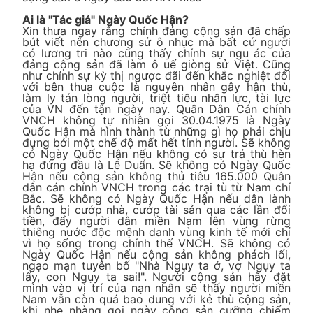
Ai là "Tác giả" Ngày Quốc Hận?
Xin thưa ngay rằng chính đảng cộng sản đã chấp
bút viết nên chương sử ô nhục mà bất cứ người
có lương tri nào cũng thấy chính sự ngu ác của
đảng cộng sản đã làm ô uế giòng sử Việt. Cũng
như chính sự kỳ thị ngược đãi đến khắc nghiệt đối
với bên thua cuộc là nguyên nhân gây hận thù,
làm ly tán lòng người, triệt tiêu nhân lực, tài lực
của VN đến tận ngày nay. Quân Dân Cán chính
VNCH không tự nhiên gọi 30.04.1975 là Ngày
Quốc Hận mà hình thành từ những gì họ phải chịu
đựng bởi một chế độ mất hết tính người. Sẽ không
có Ngày Quốc Hận nếu không có sự trả thù hèn
hạ đứng đầu là Lê Duẩn. Sẽ không có Ngày Quốc
Hận nếu cộng sản không thủ tiêu 165.000 Quân
dân cán chính VNCH trong các trại tù từ Nam chí
Bắc. Sẽ không có Ngày Quốc Hận nếu dân lành
không bị cướp nhà, cướp tài sản qua các lần đổi
tiền, đẩy người dân miền Nam lên vùng rừng
thiêng nước độc mệnh danh vùng kinh tế mới chỉ
vì họ sống trong chính thế VNCH. Sẽ không có
Ngày Quốc Hận nếu cộng sản không phách lối,
ngạo mạn tuyên bố "Nhà Ngụy ta ở, vợ Ngụy ta
lấy, con Ngụy ta sai!". Người cộng sản hãy đặt
mình vào vị trí của nạn nhân sẽ thấy người miền
Nam vẫn còn quá bao dung với kẻ thù cộng sản,
khi nhẹ nhàng gọi ngày cộng sản cưỡng chiếm