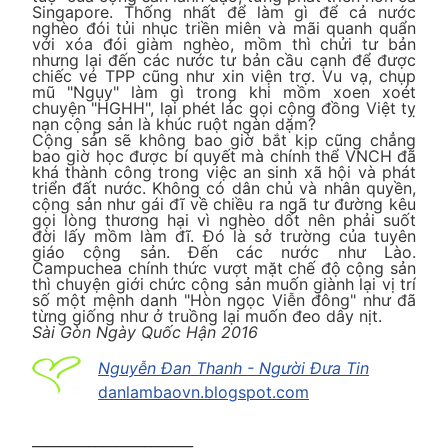
Singapore. Thống nhất để làm gì để cả nước
nghèo đói tủi nhục triền miên và mãi quanh quẩn
với xóa đói giàm nghèo, mồm thì chửi tư bản
nhưng lại đến các nước tư bản cầu cạnh để được
chiếc vé TPP cũng như xin viện trợ. Vu vạ, chụp
mũ "Ngụy" làm gì trong khi mồm xoen xoét
chuyện "HGHH", lại phét lác gọi cộng đồng Việt tỵ
nạn cộng sản là khúc ruột ngàn dặm?
Cộng sản sẽ không bao giờ bắt kịp cũng chẳng
bao giờ học được bí quyết mà chính thể VNCH đã
khá thành công trong việc an sinh xã hội và phát
triển đất nước. Không có dân chủ và nhân quyền,
cộng sản như gái đĩ về chiều ra ngã tư đường kêu
gọi lòng thương hại vì nghèo dốt nên phải suốt
đời lấy mồm làm đĩ. Đó là sở trường của tuyên
giáo cộng sản. Đến các nước như Lào.
Campuchea chính thức vượt mặt chế độ cộng sản
thì chuyện giới chức cộng sản muốn giành lại vị trí
số một mệnh danh "Hòn ngọc Viễn đông" như đã
từng giống như ở truồng lại muốn đeo dây nịt.
Sài Gòn Ngày Quốc Hận 2016
Nguyễn Đan Thanh - Người Đưa Tin
danlambaovn.blogspot.com
_______________________