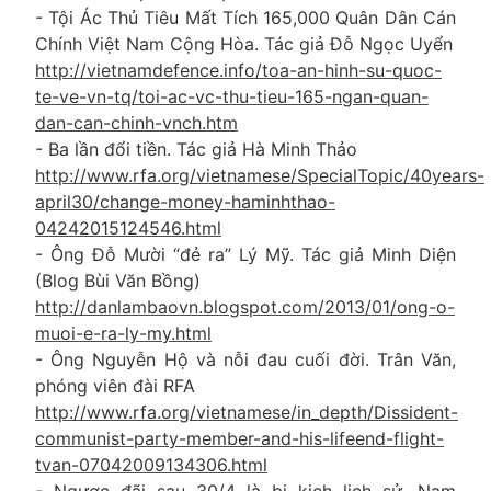
- Tội Ác Thủ Tiêu Mất Tích 165,000 Quân Dân Cán
Chính Việt Nam Cộng Hòa. Tác giả Đỗ Ngọc Uyển
http://vietnamdefence.info/toa-an-hinh-su-quoc-
te-ve-vn-tq/toi-ac-vc-thu-tieu-165-ngan-quan-
dan-can-chinh-vnch.htm
- Ba lần đổi tiền. Tác giả Hà Minh Thảo
http://www.rfa.org/vietnamese/SpecialTopic/40years-
april30/change-money-haminhthao-
04242015124546.html
- Ông Đỗ Mười “đẻ ra” Lý Mỹ. Tác giả Minh Diện
(Blog Bùi Văn Bồng)
http://danlambaovn.blogspot.com/2013/01/ong-o-
muoi-e-ra-ly-my.html
- Ông Nguyễn Hộ và nỗi đau cuối đời. Trân Văn,
phóng viên đài RFA
http://www.rfa.org/vietnamese/in_depth/Dissident-
communist-party-member-and-his-lifeend-flight-
tvan-07042009134306.html