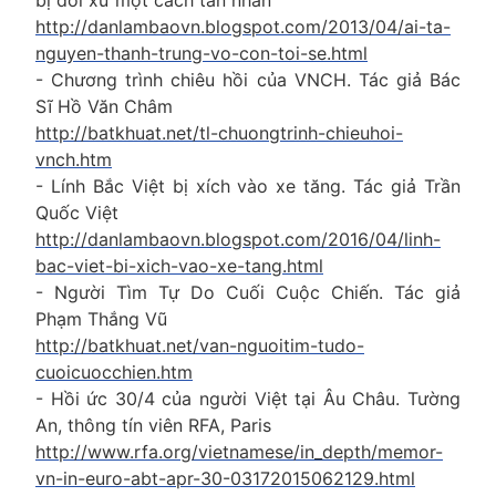
bị đối xử một cách tàn nhẫn'
http://danlambaovn.blogspot.com/2013/04/ai-ta-
nguyen-thanh-trung-vo-con-toi-se.html
- Chương trình chiêu hồi của VNCH. Tác giả Bác
Sĩ Hồ Văn Châm
http://batkhuat.net/tl-chuongtrinh-chieuhoi-
vnch.htm
- Lính Bắc Việt bị xích vào xe tăng. Tác giả Trần
Quốc Việt
http://danlambaovn.blogspot.com/2016/04/linh-
bac-viet-bi-xich-vao-xe-tang.html
- Người Tìm Tự Do Cuối Cuộc Chiến. Tác giả
Phạm Thắng Vũ
http://batkhuat.net/van-nguoitim-tudo-
cuoicuocchien.htm
- Hồi ức 30/4 của người Việt tại Âu Châu. Tường
An, thông tín viên RFA, Paris
http://www.rfa.org/vietnamese/in_depth/memor-
vn-in-euro-abt-apr-30-03172015062129.html