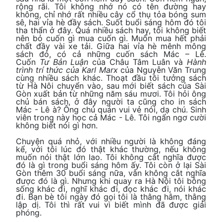
rộng rãi. Tôi không nhớ nó có tên đường hay
không, chỉ nhớ rất nhiều cây cổ thụ tỏa bóng sum
sê, hai vỉa hè đầy sách. Suốt buổi sáng hôm đó tôi
tha thẩn ở đây. Quá nhiều sách hay, tôi không biết
nên bỏ cuốn gì mua cuốn gì. Muốn mua hết phải
chất đầy vài xe tải. Giữa hai vỉa hè mênh mông
sách đó, có cả những cuốn sách Mác – Lê.
Cuốn
Tư Bản Luận
của Châu Tâm Luân và
Hành
trình trí thức của Karl Marx
của Nguyễn Văn Trung
cùng nhiều sách khác. Thoạt đầu tôi tưởng sách
từ Hà Nôi chuyển vào, sau mới biết sách của Sài
Gòn xuất bản từ những năm sáu mươi. Tôi hỏi ông
chủ bán sách, ở đây người ta cũng cho in sách
Mác - Lê à? Ông chủ quán vui vẻ nói, dạ chú. Sinh
viên trong này học cả Mác - Lê. Tôi ngẩn ngơ cười
không biết nói gì hơn.
Chuyện quá nhỏ, với nhiều người là không đáng
kể, với tôi lúc đó thật khác thường, nếu không
muốn nói thật lớn lao. Tôi không cắt nghĩa được
đó là gì trong buổi sáng hôm ấy. Tôi còn ở lại Sài
Gòn thêm 30 buổi sáng nữa, vẫn không cắt nghĩa
được đó là gì. Nhưng khi quay ra Hà Nội tôi bỗng
sống khác đi, nghĩ khác đi, đọc khác đi, nói khác
đi. Bạn bè tôi ngày đó gọi tôi là thằng hâm, thằng
lập dị. Tôi thì rất vui vì biết mình đã được giải
phóng.