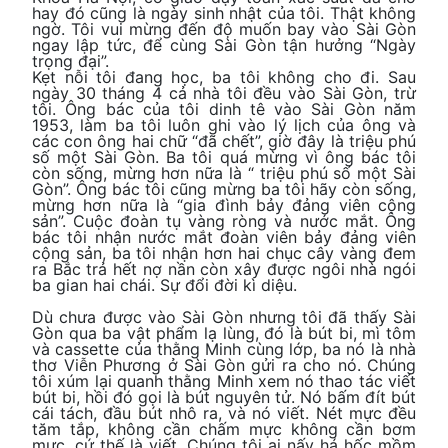
hay đó cũng là ngày sinh nhật của tôi. Thật không
ngờ. Tôi vui mừng đến độ muốn bay vào Sài Gòn
ngay lập tức, để cùng Sài Gòn tận hưởng “Ngày
trọng đại”.
Kẹt nỗi tôi đang học, ba tôi không cho đi. Sau
ngày 30 tháng 4 cả nhà tôi đều vào Sài Gòn, trừ
tôi. Ông bác của tôi dinh tê vào Sài Gòn năm
1953, làm ba tôi luôn ghi vào lý lịch của ông và
các con ông hai chữ “đã chết”, giờ đây là triệu phú
số một Sài Gòn. Ba tôi quá mừng vì ông bác tôi
còn sống, mừng hơn nữa là “ triệu phú số một Sài
Gòn”. Ông bác tôi cũng mừng ba tôi hãy còn sống,
mừng hơn nữa là “gia đình bảy đảng viên cộng
sản”. Cuộc đoàn tụ vàng ròng và nước mắt. Ông
bác tôi nhận nước mắt đoàn viên bảy đảng viên
cộng sản, ba tôi nhận hơn hai chục cây vàng đem
ra Bắc trả hết nợ nần còn xây được ngôi nhà ngói
ba gian hai chái. Sự đổi đời kì diệu.
Dù chưa được vào Sài Gòn nhưng tôi đã thấy Sài
Gòn qua ba vật phẩm lạ lùng, đó là bút bi, mì tôm
và cassette của thằng Minh cùng lớp, ba nó là nhà
thơ Viễn Phương ở Sài Gòn gửi ra cho nó. Chúng
tôi xúm lại quanh thằng Minh xem nó thao tác viết
bút bi, hồi đó gọi là bút nguyên tử. Nó bấm đít bút
cái tách, đầu bút nhô ra, và nó viết. Nét mực đều
tăm tắp, không cần chấm mực không cần bơm
mực, cứ thế là viết. Chúng tôi ai nấy há hốc mồm