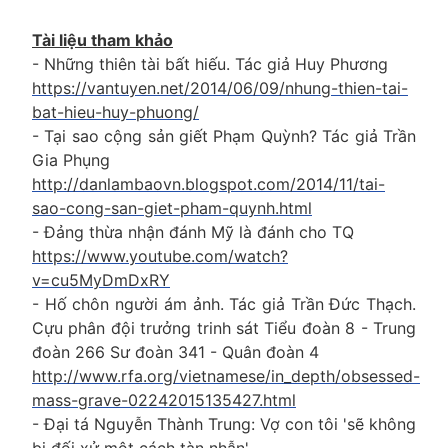
Tài liệu tham khảo
- Những thiên tài bất hiếu. Tác giả Huy Phương
https://vantuyen.net/2014/06/09/nhung-thien-tai-
bat-hieu-huy-phuong/
- Tại sao cộng sản giết Phạm Quỳnh? Tác giả Trần
Gia Phụng
http://danlambaovn.blogspot.com/2014/11/tai-
sao-cong-san-giet-pham-quynh.html
- Đảng thừa nhận đánh Mỹ là đánh cho TQ
https://www.youtube.com/watch?
v=cu5MyDmDxRY
- Hố chôn người ám ảnh. Tác giả Trần Đức Thạch.
Cựu phân đội trưởng trinh sát Tiểu đoàn 8 - Trung
đoàn 266 Sư đoàn 341 - Quân đoàn 4
http://www.rfa.org/vietnamese/in_depth/obsessed-
mass-grave-02242015135427.html
- Đại tá Nguyễn Thành Trung: Vợ con tôi 'sẽ không