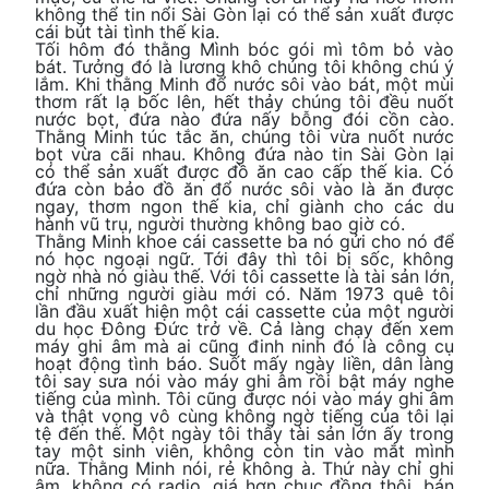
không thể tin nổi Sài Gòn lại có thể sản xuất được
cái bút tài tình thế kia.
Tối hôm đó thằng Mình bóc gói mì tôm bỏ vào
bát. Tưởng đó là lương khô chúng tôi không chú ý
lắm. Khi thằng Minh đổ nước sôi vào bát, một mùi
thơm rất lạ bốc lên, hết thảy chúng tôi đều nuốt
nước bọt, đứa nào đứa nấy bỗng đói cồn cào.
Thằng Minh túc tắc ăn, chúng tôi vừa nuốt nước
bọt vừa cãi nhau. Không đứa nào tin Sài Gòn lại
có thể sản xuất được đồ ăn cao cấp thế kia. Có
đứa còn bảo đồ ăn đổ nước sôi vào là ăn được
ngay, thơm ngon thế kia, chỉ giành cho các du
hành vũ trụ, người thường không bao giờ có.
Thằng Minh khoe cái cassette ba nó gửi cho nó để
nó học ngoại ngữ. Tới đây thì tôi bị sốc, không
ngờ nhà nó giàu thế. Với tôi cassette là tài sản lớn,
chỉ những người giàu mới có. Năm 1973 quê tôi
lần đầu xuất hiện một cái cassette của một người
du học Đông Đức trở về. Cả làng chạy đến xem
máy ghi âm mà ai cũng đinh ninh đó là công cụ
hoạt động tình báo. Suốt mấy ngày liền, dân làng
tôi say sưa nói vào máy ghi âm rồi bật máy nghe
tiếng của mình. Tôi cũng được nói vào máy ghi âm
và thật vọng vô cùng không ngờ tiếng của tôi lại
tệ đến thế. Một ngày tôi thấy tài sản lớn ấy trong
tay một sinh viên, không còn tin vào mắt mình
nữa. Thằng Minh nói, rẻ không à. Thứ này chỉ ghi
âm, không có radio, giá hơn chục đồng thôi, bán