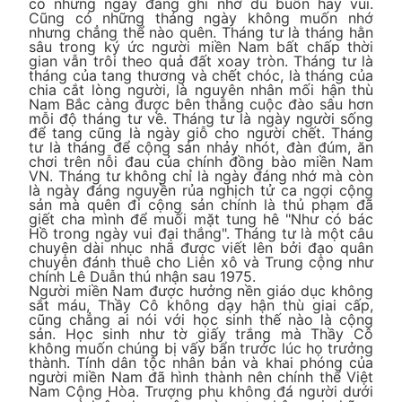
có những ngày đáng ghi nhớ dù buồn hay vui.
Cũng có những tháng ngày không muốn nhớ
nhưng chẳng thể nào quên. Tháng tư là tháng hằn
sâu trong ký ức người miền Nam bất chấp thời
gian vẫn trôi theo quả đất xoay tròn. Tháng tư là
tháng của tang thương và chết chóc, là tháng của
chia cắt lòng người, là nguyên nhân mối hận thù
Nam Bắc càng được bên thắng cuộc đào sâu hơn
mỗi độ tháng tư về. Tháng tư là ngày người sống
để tang cũng là ngày giỗ cho người chết. Tháng
tư là tháng để cộng sản nhảy nhót, đàn đúm, ăn
chơi trên nỗi đau của chính đồng bào miền Nam
VN. Tháng tư không chỉ là ngày đáng nhớ mà còn
là ngày đáng nguyền rủa nghịch tử ca ngợi cộng
sản mà quên đi cộng sản chính là thủ phạm đã
giết cha mình để muối mặt tung hê "Như có bác
Hồ trong ngày vui đại thắng". Tháng tư là một câu
chuyện dài nhục nhã được viết lên bởi đạo quân
chuyên đánh thuê cho Liên xô và Trung cộng như
chính Lê Duẫn thú nhận sau 1975.
Người miền Nam được hưởng nền giáo dục không
sắt máu, Thầy Cô không dạy hận thù giai cấp,
cũng chẳng ai nói với học sinh thế nào là cộng
sản. Học sinh như tờ giấy trắng mà Thầy Cô
không muốn chúng bị vấy bẩn trước lúc họ trưởng
thành. Tính dân tộc nhân bản và khai phóng của
người miền Nam đã hình thành nên chính thể Việt
Nam Cộng Hòa. Trượng phu không đá người dưới