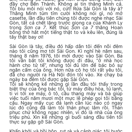
đầy chợ Bến Thành. Không ai tin thằng Minh cả.
Tôi bỉu môi nói với nó, cứt! Rứa Sài Gòn là tây à?
Thằng Mình tủm tỉm cười không nói gì, nó mở
casette, lần đầu tiên chúng tôi được nghe nhạc Sài
Gòn, tất cả chết lặng trước giọng ca của Khánh Ly
trong
Sơn ca 7
. Kết thúc
Sơn ca 7
thằng Hoan
bỗng thở hắt một tiếng thật to và kêu lên, đúng là
tây thật bay ơi!
Sài Gòn là tây, điều đó hấp dẫn tôi đến nỗi đêm
nào tôi cũng mơ tới Sài Gon. Kì nghỉ hè năm sau,
tháng 8 năm 1976, tôi mới được vào Sài Gòn. Ba
tôi vẫn bắt tôi không được đi đâu, “ở nhà học
hành cho tử tế”, nhưng tôi đủ lớn để bác bỏ sự
ngăn cấm của ông. Hơn nữa cô họ tôi rất yêu tôi,
đã cho người ra Hà Nội đón tôi vào. Xe chạy ba
ngày ba đêm tôi được gặp Sài Gòn.
Tôi sẽ không kể những gì lần đầu tôi thấy trong
biệt thự của ông bác tôi, từ máy điều hòa, tủ lạnh,
ti vi tới xe máy, ô tô, cầu thang máy và bà giúp
việc tuổi năm mươi một mực lễ phép gọi tôi bằng
cậu. Ngay mấy cục đá lạnh cần lúc nào có ngay
lúc đó cũng đã làm tôi thán phục lắm rồi. Thán
phục chứ không ngạc nhiên, vì đó là nhà của ông
triệu phú. Xin kể những gì buổi sáng đầu tiên tôi
thực sự gặp gỡ Sài Gòn.
Khấp khởi và hồi hộp, rụt rè và cảnh giác tôi bước