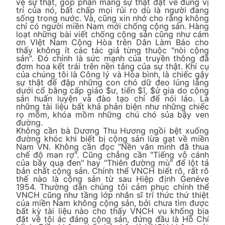
vệ sự thật, góp phần mang sự thật đặt về đúng vị
trí của nó, bất chấp mọi rủi ro dù là người đang
sống trong nước. Và, cũng xin nhớ cho rằng không
chỉ có người miền Nam mới chống cộng sản. Hàng
loạt những bài viết chống cộng sản cũng như cám
ơn VIệt Nam Cộng Hòa trên Dân Làm Báo cho
thấy không ít các tác giả từng thuộc "nòi cộng
sản". Đó chính là sức mạnh của truyền thông đã
đơm hoa kết trái trên nền tảng của sự thật. Khí cụ
của chúng tôi là Công lý và Hòa bình, là chiếc gậy
sự thật để đập những con chó dữ đeo lủng lẳng
dưới cổ bằng cấp giáo $ư, tiến $ĩ, $ử gia do cộng
sản huấn luyện và đào tạo chỉ để nói láo. Là
những tài liệu bất khả phản biện như những chiếc
rọ mõm, khóa mồm những chú chó sủa bậy ven
đường.
Không cần bà Dương Thu Hương ngồi bệt xuống
đường khóc khi biết bị cộng sản lừa gạt về miền
Nam VN. Không cần đọc "Nền văn minh đã thua
chế độ man rợ". Cũng chẳng cần "Tiếng vỗ cánh
của bầy quạ đen" hay "Thiên đường mù" để lột tả
bản chất cộng sản. Chính thể VNCH biết rõ, rất rõ
thế nào là cộng sản từ sau Hiệp định Genéve
1954. Thường dân chúng tôi cảm phục chính thể
VNCH cũng như tầng lớp nhân sĩ trí thức thứ thiệt
của miền Nam không cộng sản, bởi chưa tìm được
bất kỳ tài liệu nào cho thấy VNCH vu khống bịa
đặt về tội ác đảng cộng sản, đứng đầu là Hồ Chí