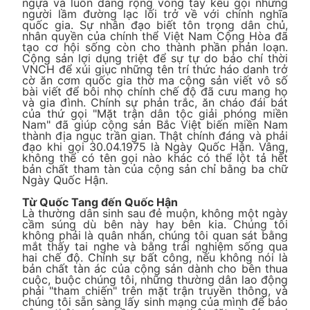
ngựa và luôn dang rộng vòng tay kêu gọi những
người lầm đường lạc lối trở về với chính nghĩa
quốc gia. Sự nhân đạo biết tôn trọng dân chủ,
nhân quyền của chính thể Việt Nam Cộng Hòa đã
tạo cơ hội sống còn cho thành phần phản loạn.
Cộng sản lợi dụng triệt để sự tự do báo chí thời
VNCH để xúi giục những tên trí thức háo danh trở
cờ ăn cơm quốc gia thờ ma cộng sản viết vô số
bài viết để bôi nhọ chính chế độ đã cưu mang họ
và gia đình. Chính sự phản trắc, ăn cháo đái bát
của thứ gọi "Mặt trận dân tộc giải phóng miền
Nam" đã giúp cộng sản Bắc Việt biến miền Nam
thành địa ngục trần gian. Thật chính đáng và phải
đạo khi gọi 30.04.1975 là Ngày Quốc Hận. Vâng,
không thể có tên gọi nào khác có thể lột tả hết
bản chất tham tàn của cộng sản chỉ bằng ba chữ
Ngày Quốc Hận.
Từ Quốc Tang đến Quốc Hận
Là thường dân sinh sau đẻ muộn, không một ngày
cầm súng dù bên này hay bên kia. Chúng tôi
không phải là quân nhân, chúng tôi quan sát bằng
mắt thấy tai nghe và bằng trải nghiệm sống qua
hai chế độ. Chính sự bất công, nếu không nói là
bản chất tàn ác của cộng sản dành cho bên thua
cuộc, buộc chúng tôi, những thường dân lao động
phải "tham chiến" trên mặt trận truyền thông, và
chúng tôi sẵn sàng lấy sinh mạng của mình để bảo