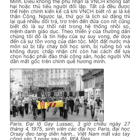
Minh. Điều không thể phủ nhận là VNCH không sát
hại hoặc thủ tiêu người đối lập. Tất cả đều được
thể hiện chính kiến kể cả khi VNCH biết rõ ai là kẻ
thân Cộng. Ngược lại, thứ gọi là lịch sử đảng thì
lại quá nhiều dối trá, trơ trẻn đến đứa con nít cũng
biết đó là sự thối nát trong hệ thống nhồi sọ,
mệnh danh giáo dục. Theo thiển ý của thường dân
chúng tôi đó là tín hiệu của sự suy vong, đe dọa
đến cả sự tồn vong của dân tộc. Một đất nước mà
môn sử bị tẩy chay bởi học sinh, bị ruồng bỏ và
không được chấp nhận chỉ còn hai cách để lựa
chọn hoặc phải đào thải cộng sản, hoặc người VN
dần mất gốc trên chính quê hương mình.
Paris. Đại lộ Gay Lussac, 3 giờ chiều ngày 27
tháng 4, 1975, sinh viên các đại học Paris, đại học
Orsay đeo tang diễn hành... Việt Nam mất vào tay
cộng sản 3 ngày sau đó. RFA files