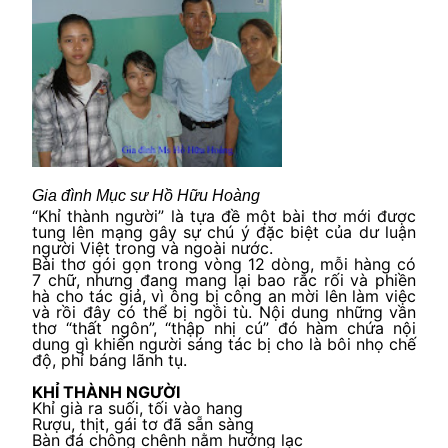
Gia đình Mục sư Hồ Hữu Hoàng
“Khỉ thành người” là tựa đề một bài thơ mới được
tung lên mạng gây sự chú ý đặc biệt của dư luận
người Việt trong và ngoài nước.
Bài thơ gói gọn trong vòng 12 dòng, mỗi hàng có
7 chữ, nhưng đang mang lại bao rắc rối và phiền
hà cho tác giả, vì ông bị công an mời lên làm việc
và rồi đây có thể bị ngồi tù. Nội dung những vần
thơ “thất ngôn”, “thập nhị cú” đó hàm chứa nội
dung gì khiến người sáng tác bị cho là bôi nhọ chế
độ, phỉ báng lãnh tụ.
KHỈ THÀNH NGƯỜI
Khỉ già ra suối, tối vào hang
Rượu, thịt, gái tơ đã sẵn sàng
Bàn đá chông chênh nằm hưởng lạc