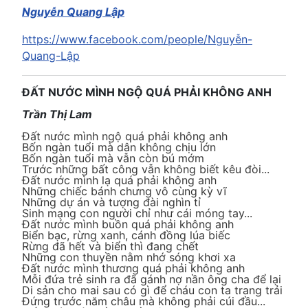
Nguyễn Quang Lập
https://www.facebook.com/people/Nguyễn-
Quang-Lập
ĐẤT NƯỚC MÌNH NGỘ QUÁ PHẢI KHÔNG ANH
Trần Thị Lam
Đất nước mình ngộ quá phải không anh
Bốn ngàn tuổi mà dân không chịu lớn
Bốn ngàn tuổi mà vẫn còn bú mớm
Trước những bất công vẫn không biết kêu đòi...
Đất nước mình lạ quá phải không anh
Những chiếc bánh chưng vô cùng kỳ vĩ
Những dự án và tượng đài nghìn tỉ
Sinh mạng con người chỉ như cái móng tay...
Đất nước mình buồn quá phải không anh
Biển bạc, rừng xanh, cánh đồng lúa biếc
Rừng đã hết và biển thì đang chết
Những con thuyền nằm nhớ sóng khơi xa
Đất nước mình thương quá phải không anh
Mỗi đứa trẻ sinh ra đã gánh nợ nần ông cha để lại
Di sản cho mai sau có gì để cháu con ta trang trải
Đứng trước năm châu mà không phải cúi đầu...