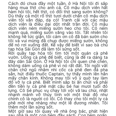
Cách đó chưa đầy một tuần, ở Hà Nội tôi đi sắp
hàng mua thịt cho anh cả. Cô mậu dịch viên hất
hàm hỏi tôi, hết thịt, có đổi thịt sang sườn không?
Dù thấy cả một rổ thịt tươi dưới chân cô mậu dịch
viên tôi vẫn đáp, dạ có! Tranh cãi với các mậu
dịch viên là điều dại dột nhất trần đời. Cô mậu
dịch viên ném miếng sườn heo cho tôi. Cô ném
mạnh quá, miếng sườn văng vào tôi. Tất nhiên tôi
không hề tức giận, tôi cảm ơn cô đã bán sườn cho
tôi và vui mừng đã chụp được miếng sườn, không
để nó rơi xuống đất. Kể vậy để biết vì sao bà chủ
tạp hóa Sài Gòn đã làm tôi sửng sốt.
Rời quầy tạp hóa tôi tìm tới một quán cà phê
vườn. Uống cà phê để biết, cũng là để ra dáng ta
đây dân Sài Gòn. Ở Hà Nội tôi chỉ quen chè chén,
không dám uống cà phê vì nó rất đắt. Tôi ngồi vắt
chân chữ ngũ nhâm nhi cốc cà phê đen đá pha
sẵn, hút điếu thuốc Captain, tự thấy mình lên hẳn
mấy chân kính. Không may tôi vô ý quờ tay làm
đổ vỡ ly cà phê. Biết mình sắp bị ăn chửi và phải
đền tiền ly cà phê mặt cậu bé hai mươi tuổi đỏ
lựng. Cô bé phục vụ chạy tới vội vã lau chùi, nhặt
nhạnh mảnh vỡ thủy tinh với một thái độ như
chính cô là người có lỗi. Cô thay cho tôi một ly cà
phê mới nhẹ nhàng như một lẽ đương nhiên. Tôi
thêm một lần sửng sốt.
Một giờ sau tôi quay về nhà ông bác, phát hiện
sau nhà là một con hẻm đầy sách. Con hẻm ngắn,