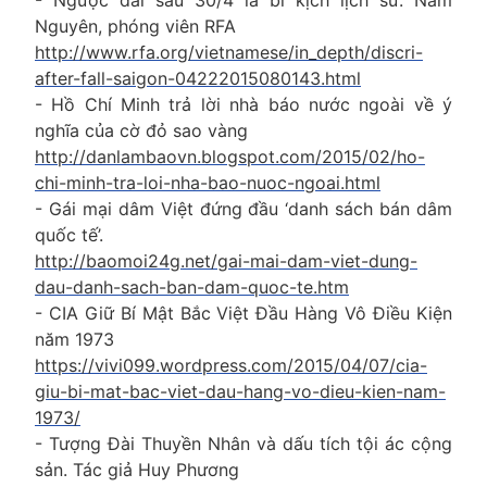
- Ngược đãi sau 30/4 là bi kịch lịch sử. Nam
Nguyên, phóng viên RFA
http://www.rfa.org/vietnamese/in_depth/discri-
after-fall-saigon-04222015080143.html
- Hồ Chí Minh trả lời nhà báo nước ngoài về ý
nghĩa của cờ đỏ sao vàng
http://danlambaovn.blogspot.com/2015/02/ho-
chi-minh-tra-loi-nha-bao-nuoc-ngoai.html
- Gái mại dâm Việt đứng đầu ‘danh sách bán dâm
quốc tế’.
http://baomoi24g.net/gai-mai-dam-viet-dung-
dau-danh-sach-ban-dam-quoc-te.htm
- CIA Giữ Bí Mật Bắc Việt Đầu Hàng Vô Điều Kiện
năm 1973
https://vivi099.wordpress.com/2015/04/07/cia-
giu-bi-mat-bac-viet-dau-hang-vo-dieu-kien-nam-
1973/
- Tượng Đài Thuyền Nhân và dấu tích tội ác cộng
sản. Tác giả Huy Phương