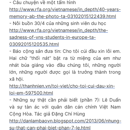
- Câu chuyện về một tấm hình
http://www.rfa.org/vietnamese/in_depth/40-years-
memory-ab-the-photo-ta-03102015122439.html
- Nỗi buồn 30/4 của những sinh viên du học
http://www.rfa.org/vietnamese/in_depth/the-
sadness-of-vns-students-in-europe-ta-
03092015120535.html
- Báo cộng sản đưa tin: Cho tôi cúi đầu xin lỗi em.
Hai chữ “thối nát” bật ra từ miệng của em như
nhát búa giáng vào đầu chúng tôi, những người
lớn, những người được gọi là trưởng thành trong
xã hội.
http://thanhnien.vn/toi-viet/cho-toi-cui-dau-xin-
loi-em-597500.html
- Những sự thật cần phải biết (phần 7): Lê Duẩn
và sự tàn ác với quân dân cán chính Việt Nam
Cộng Hòa. Tác giả Đặng Chí Hùng
http://danlambaovn.blogspot.com/2013/06/nhung-
su-that-can-phai-biet-phan-7-le.html