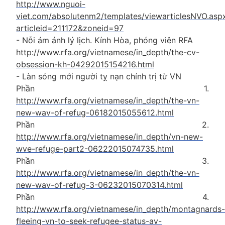
http://www.nguoi-
viet.com/absolutenm2/templates/viewarticlesNVO.asp
articleid=211172&zoneid=97
- Nỗi ám ảnh lý lịch. Kính Hòa, phóng viên RFA
http://www.rfa.org/vietnamese/in_depth/the-cv-
obsession-kh-04292015154216.html
- Làn sóng mới người tỵ nạn chính trị từ VN
Phần 1.
http://www.rfa.org/vietnamese/in_depth/the-vn-
new-wav-of-refug-06182015055612.html
Phần 2.
http://www.rfa.org/vietnamese/in_depth/vn-new-
wve-refuge-part2-06222015074735.html
Phần 3.
http://www.rfa.org/vietnamese/in_depth/the-vn-
new-wav-of-refug-3-06232015070314.html
Phần 4.
http://www.rfa.org/vietnamese/in_depth/montagnards-
fleeing-vn-to-seek-refugee-status-av-