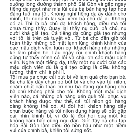
xuống lòng đường thành phố Sài Gòn và gặp ngay
tiếng dạ ngọt như mía lùi của bà bán hàng tạp hóa
đáng tuổi mạ tôi. Không nghĩ tiếng dạ ấy dành cho
mình, tôi ngoảnh lại sau xem bà chủ dạ ai. Không
có ai. Thì ra bà chủ dạ khách hàng, điều mà tôi
chưa từng thấy. Quay lại thấy nụ cười bà chủ, nụ
cười khá giả tạo. Cả tiếng dạ cũng giả tạo nhưng
với tôi là trên cả tuyệt vời. Từ bé cho đến giờ tôi
toàn thấy những bộ mặt lạnh lùng khinh khỉnh của
các mậu dịch viên, luôn coi khách hàng như những
kẻ làm phiền họ. Lâu ngày rồi chính khách hàng
cũng tự thấy mình có lỗi và chịu ơn các mậu dịch
viên. Nghe một tiếng dạ, thấy một nụ cười của các
mậu dịch viên dù là giả tạo cũng là điều không
tưởng, thậm chí là phi lí.
Tôi mua ba chục cái bút bi về làm quà cho bạn bè.
Bà chủ lấy dây chun bó bút bi và cho vào túi nilon,
chăm chút cẩn thận cứ như bà đang gói hàng cho
bà chứ không phải cho tôi. Không một mậu dịch
viên nào, cả những bà hàng xén quê tôi, phục vụ
khách hàng được như thế, cái túi nilon gói hàng
càng không thể có. Ai đòi hỏi khách hàng dây
chun buộc hàng và túi nilon đựng hàng sẽ bắt gặp
cái nhìn khinh bỉ, vì đó là đòi hỏi của một kẻ
không hâm hấp cũng ngu đần. Giờ đây bà chủ tạp
hóa Sài Gòn làm điều đó hồn hậu như một niềm
vui của chính bà, khiến tôi sửng sốt.