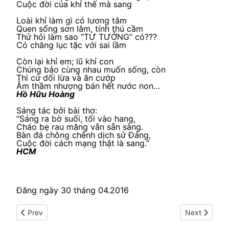
Cuộc đời của khỉ thế mà sang
Loài khỉ làm gì có lương tâm
Quen sống sơn lâm, tính thú cầm
Thử hỏi làm sao “TƯ TƯỞNG” có???
Có chăng lục tặc với sai lầm
Còn lại khỉ em; lũ khỉ con
Chúng bảo cùng nhau muốn sống, còn
Thì cứ dối lừa và ăn cướp
Âm thầm nhượng bán hết nước non…
Hồ Hữu Hoàng
Sáng tác bởi bài thơ:
“Sáng ra bờ suối, tối vào hang,
Cháo bẹ rau măng vẫn sẵn sàng.
Bàn đá chông chênh dịch sử Đảng,
Cuộc đời cách mạng thật là sang.”
HCM
Đăng ngày 30 tháng 04.2016
Previous article: Thảm họa diệt chủng của người Việt Nam
Next article:
Prev
Next