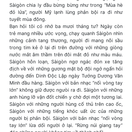
Sàigòn chia ly đầu bừng bừng như trong “Mùa hè
đỏ lửa”, người Mỹ lạnh lùng phản bội ra đi như
tuyết mùa đông.
Bạn hỏi tôi có nhớ ba mươi tháng tư? Ngày còn
trẻ mang nhiều ước vọng, chạy quanh Sàigòn nhìn
những cảnh tang thương, người đi mang nỗi sầu
trong tim kẻ ở lại đi trên đường với những giòng
nước mắt âm thầm trên đôi mắt đỏ như màu máu.
Sàigòn hỗn loạn, Sàigòn ngơ ngác đón xe tăng
địch về với những gương mặt bộ đội ngớ ngẩn hỏi
đường đến Dinh Độc Lập ngày Tướng Dương Văn
Minh đầu hàng. Sàigòn với bản nhạc “nối vòng tay
lớn” không giữ được ngưòi ra đi. Sàigòn với những
anh hùng lỡ vận đốt chiến y chờ đợi một tương lai.
Sàigòn với những người hùng cố thủ trên cao ốc,
Sàigòn với những tiếng khóc uất ức của những
người bị phản bội. Sàigòn với bản nhạc “nối vòng
tay lớn” lừa dối người ở lại. “Rừng núi giang tay”