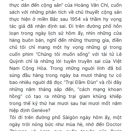
thực dân đến cộng sản” của Hoàng Văn Chí, cuốn
sách với những phân tích về chủ thuyết cộng sản
thực hiện ở miền Bắc sau 1954 và thầm hy vọng
tác giả đã nhận định sai. Đi trên đường phố hỗn
loạn trong ngày lịch sử hôm ấy, nhìn những cửa
hàng buôn bán, nghĩ đến những thương gia, điền
chủ tôi chỉ mang một hy vọng những gì trong
cuốn phim “Chúng tôi muốn sống” với tài tử Lê
Quỳnh chỉ là những lời tuyên truyền sai của Việt
Nam Cộng Hòa. Trong những nguời lính đã bỏ
súng đầu hàng trong ngày ba mươi tháng tư có
bao nhiêu nguời đã đọc “Trại Đầm Đùn” và rồi đây
những năm tháng sắp đến, “cách mạng khoan
hồng” có tạo ra những trại giam khủng khiếp
trong thế kỷ thứ hai mươi sau hai mươi mốt năm
hiệp định Genève?
Tôi đi trên đường phố Sàigòn ngày hôm ấy, một
ngày trời nóng bức như mùa hè, nhớ đến Doctor