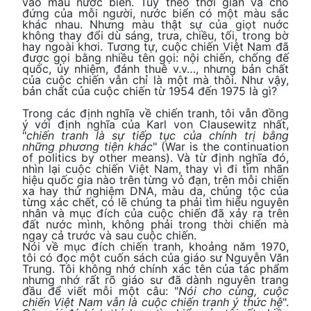
vào màu nước biển. Tùy theo thời gian và chỗ
đứng của mỗi người, nước biển có một màu sắc
khác nhau. Nhưng màu thật sự của giọt nuớc
không thay đổi dù sáng, trưa, chiều, tối, trong bờ
hay ngoài khơi. Tương tự, cuộc chiến Việt Nam đã
được gọi bằng nhiều tên gọi: nội chiến, chống đế
quốc, ủy nhiệm, đánh thuê v.v…, nhưng bản chất
của cuộc chiến vẫn chỉ là một mà thôi. Như vậy,
bản chất của cuộc chiến từ 1954 đến 1975 là gì?
Trong các định nghĩa về chiến tranh, tôi vẫn đồng
ý với định nghĩa của Karl von Clausewitz nhất,
"
chiến tranh là sự tiếp tục của chính trị bằng
những phương tiện khác
" (War is the continuation
of politics by other means). Và từ định nghĩa đó,
nhìn lại cuộc chiến Việt Nam, thay vì đi tìm nhãn
hiệu quốc gia nào trên từng vỏ đạn, trên mỗi chiến
xa hay thử nghiệm DNA, màu da, chủng tộc của
từng xác chết, có lẽ chúng ta phải tìm hiểu nguyên
nhân và mục đích của cuộc chiến đã xảy ra trên
đất nước mình, không phải trong thời chiến mà
ngay cả trước và sau cuộc chiến.
Nói về mục đích chiến tranh, khoảng năm 1970,
tôi có đọc một cuốn sách của giáo sư Nguyễn Văn
Trung. Tôi không nhớ chính xác tên của tác phẩm
nhưng nhớ rất rõ giáo sư đã dành nguyên trang
đầu để viết mỗi một câu: "
Nói cho cùng, cuộc
chiến Việt Nam vẫn là cuộc chiến tranh ý thức hệ
".