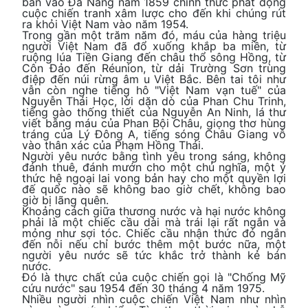
bắn vào Đà Nẵng năm 1859 chính thức phát động
cuộc chiến tranh xâm lược cho đến khi chúng rút
ra khỏi Việt Nam vào năm 1954.
Trong gần một trăm năm đó, máu của hàng triệu
người Việt Nam đã đổ xuống khắp ba miền, từ
ruộng lúa Tiền Giang đến châu thổ sông Hồng, từ
Côn Đảo đến Réunion, từ dải Trường Sơn trùng
điệp đến núi rừng âm u Việt Bắc. Bên tai tôi như
vẫn còn nghe tiếng hô "Việt Nam vạn tuế" của
Nguyễn Thái Học, lời dặn dò của Phan Chu Trinh,
tiếng gào thống thiết của Nguyễn An Ninh, lá thư
viết bằng máu của Phan Bội Châu, giọng thơ hùng
tráng của Lý Đông A, tiếng sóng Châu Giang vỗ
vào thân xác của Phạm Hồng Thái.
Người yêu nước bằng tình yêu trong sáng, không
đánh thuê, đánh mướn cho một chủ nghĩa, một ý
thức hệ ngoại lai vong bản hay cho một quyền lợi
đế quốc nào sẽ không bao giờ chết, không bao
giờ bị lãng quên.
Khoảng cách giữa thương nước và hại nước không
phải là một chiếc cầu dài mà trái lại rất ngắn và
mỏng như sợi tóc. Chiếc cầu nhận thức đó ngắn
đến nỗi nếu chỉ bước thêm một bước nữa, một
người yêu nước sẽ tức khắc trở thành kẻ bán
nước.
Đó là thực chất của cuộc chiến gọi là "Chống Mỹ
cứu nước" sau 1954 đến 30 tháng 4 năm 1975.
Nhiều người nhìn cuộc chiến Việt Nam như nhìn