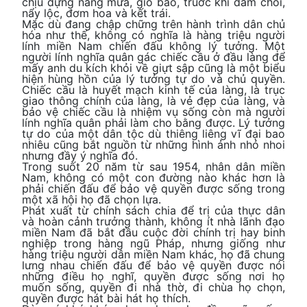
chịu đựng nắng mưa, gió bão, truớc khi đâm chồi,
nẩy lộc, đơm hoa và kết trái.
Mặc dù đang chập chững trên hành trình dân chủ
hóa như thế, không có nghĩa là hàng triệu người
lính miền Nam chiến đấu không lý tưởng. Một
người lính nghĩa quân gác chiếc cầu ở đầu làng để
mấy anh du kích khỏi về giựt sập cũng là một biểu
hiện hùng hồn của lý tưởng tự do và chủ quyền.
Chiếc cầu là huyết mạch kinh tế của làng, là trục
giao thông chính của làng, là vẻ đẹp của làng, và
bảo vệ chiếc cầu là nhiệm vụ sống còn mà người
lính nghĩa quân phải làm cho bằng được. Lý tưởng
tự do của một dân tộc dù thiêng liêng vĩ đại bao
nhiêu cũng bắt nguồn từ những hình ảnh nhỏ nhoi
nhưng đầy ý nghĩa đó.
Trong suốt 20 năm từ sau 1954, nhân dân miền
Nam, không có một con đường nào khác hơn là
phải chiến đấu để bảo vệ quyền được sống trong
một xã hội họ đã chọn lựa.
Phát xuất từ chính sách chia để trị của thực dân
và hoàn cảnh trưởng thành, không ít nhà lãnh đạo
miền Nam đã bắt đầu cuộc đời chính trị hay binh
nghiệp trong hàng ngũ Pháp, nhưng giống như
hàng triệu người dân miền Nam khác, họ đã chung
lưng nhau chiến đấu để bảo vệ quyền được nói
những điều họ nghĩ, quyền được sống nơi họ
muốn sống, quyền đi nhà thờ, đi chùa họ chọn,
quyền được hát bài hát họ thích.