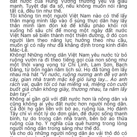
đất nước của Hùng Vương thương yêu và giàu
mạnh. Tuyệt đại đa số, nếu không muốn nói rằng
tất cả, đều tin như thế.
Tôi không tin một người Việt Nam nào có thể lấy
thân mạng mình lấp vào ổ súng thực dân hay lấy
thân mình làm đòn kê để khẩu pháo khỏi rơi
xuống hố sâu chỉ để mong một ngày đất nước
Việt Nam sẽ biến thành một thiên đường, ở đó con
người làm theo năng lực hưởng theo nhu cầu,
muốn gì có nấy như đã khẳng định trong kinh điển
Mác-Lê.
Không! Những nông dân Việt Nam yêu nước từ bỏ
ruộng vườn ra đi theo tiếng gọi của non sông như
một thời vang vọng từ Chí Linh, Lam Sơn, Bạch
Đằng, từ bốn ngàn năm lịch sử. Họ đã từng ôm lấy
nhau mà hát
"Vì nước, ruộng nương anh để vợ anh
cày, gian nhà tranh mặc kệ gió lung lay... Áo anh
rách vai, quần tôi có hai miếng vá, miệng còn cười
buốt giá chân không giày, thương nhau, ta nắm lấy
bàn tay"
.
Không ai gần gũi với đất nước hơn là nông dân và
cũng không ai yêu đất nước hơn người nông dân.
Cả đời họ gắn liền với bờ ao, ruộng lúa. Họ đánh
Tây chỉ vì một lý do đơn giản, để được sống thanh
bình, tự do trong căn nhà tranh, bên bờ ao thửa
ruộng của họ. Ý nghĩa của quê hương trong lòng
người nông dân trong sáng như thế đó.
Và cho dù những người nông dân áo vải thô đó có