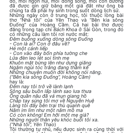
đó, mỗi ngọn núi, mỗi dòng sông, mỗi con đường
đã được gìn giữ bằng một giá đắt như ông bà
chúng ta đã phải hy sinh trong suốt dòng lịch sử.
Những ngày còn ở trung học, tôi thuộc lòng bài
thơ “Nhà tôi” của Yên Thao và “Bên kia sông
Đuống” của Hoàng Cầm. Cả hai bài thơ được
đăng trong tạp chí
Bách Khoa
ở Sài Gòn, trong đó
có những câu làm tôi rơi nước mắt:
Đêm buông xuống dòng sông Đuống
- Con là ai? Con ở đâu về?
Hé một cánh liếp
- Con vào đây bốn phía tường che
Lửa đèn leo lét soi tình mẹ
Khuôn mặt bừng lên như dựng giăng
Ngậm ngùi tóc trắng đang thầm kể
Những chuyện muôn đời không nói năng.
(“Bên kia sông Đuống”, Hoàng Cầm)
hay là:
Đêm nay tôi trở về lành lạnh
Sông sâu buồn lấp lánh sao lưa thưa
Ống quần nâu đã vá mụn giang hồ
Chắp tay súng tôi mơ về Nguyễn Huệ
Làng tôi đấy bên trại thù quạnh quẽ
Nằm im lìm như một nắm mồ ma
Có còn không! Em hỡi một mẹ già?
Những người thân yêu khóc buổi tôi xa.
(“Nhà tôi”, Yên Thao
)
Tôi thường tự nhủ, nếu được sinh ra cùng thời với