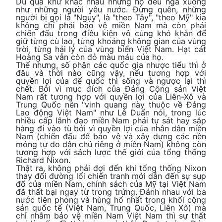
Dù quá khứ khác nhau nhưng họ đều ngã xuống
như những người yêu nước. Đừng quên, những
người bị gọi là "Ngụy", là "theo Tây", "theo Mỹ" kia
không chỉ phải bảo vệ miền Nam mà còn phải
chiến đấu trong điều kiện vô cùng khó khăn để
giữ từng cù lao, từng khoảng không gian của vùng
trời, từng hải lý của vùng biển Việt Nam. Hạt cát
Hoàng Sa vẫn còn đỏ màu máu của họ.
Thế nhưng, số phận các quốc gia nhược tiểu thì ở
đâu và thời nào cũng vậy, nếu tương hợp với
quyền lợi của đế quốc thì sống và ngược lại thì
chết. Bởi vì mục đích của Đảng Cộng sản Việt
Nam rất tương hợp với quyền lợi của Liên-Xô và
Trung Quốc nên "vinh quang này thuộc về Đảng
Lao động Việt Nam" như Lê Duẩn nói, trong lúc
nhiều cấp lãnh đạo miền Nam phải tự sát hay sắp
hàng đi vào tù bởi vì quyền lợi của nhân dân miền
Nam (chiến đấu để bảo vệ và xây dựng các nền
móng tự do dân chủ riêng ở miền Nam) không còn
tương hợp với sách lược thế giới của tổng thống
Richard Nixon.
Thật ra, không phải đợi đến khi tổng thống Nixon
thay đổi đường lối chiến tranh mới dẫn đến sự sụp
đổ của miền Nam, chính sách của Mỹ tại Việt Nam
đã thất bại ngay từ trong trứng. Đánh nhau với ba
nước tiên phong và hùng hổ nhất trong khối cộng
sản quốc tế (Việt Nam, Trung Quốc, Liên Xô) mà
chỉ nhằm bảo vệ miền Nam Việt Nam thì sự thất