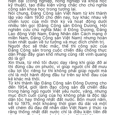
hiện đại (công nghiệp, nông nghiệp và khoa học
kỹ thuật), tạo điều kiện vững chắc cho chủ nghĩa
cộng sản khoa học trong tương lai.
Nói chung, Đảng Cộng sản Việt Nam từ khi thành
lập vào năm 1930 cho đến nay, tuy khác nhau về
chiến lược của mỗi thời kỳ và hoạt động dưới
nhiều tên gọi (Đảng Cộng sản Đông Dương, Hội
nghiên cứu chủ nghĩa Mác ở Đông Dương, Đảng
Lao động Việt Nam, Đảng Nhân dân Cách mạng ở
miền Nam, Đảng Cộng sản Việt Nam) nhưng hoàn
toàn nhất quán về tư tưởng và mục đích chính trị.
Người đọc sẽ thắc mắc, thế thì công sức của
Đảng Cộng sản trong cuộc chiến đấu chống thực
dân Pháp đầy gian khổ nhưng cũng rất vinh quang
đó là gì?
Xin thưa, từ nhỏ tôi được dạy rằng khi giúp đỡ ai
thì đừng cầu ơn phước, vì giúp người chỉ để mưu
cầu lợi lộc riêng tư thì không phải giúp người mà
chỉ là một hành động đầu tư trên sự khổ đau của
kẻ khác mà thôi.
Từ khi thành lập Đảng Cộng sản Đông Dương cho
đến 1954, giới lãnh đạo cộng sản đã chiến đấu
trong hàng ngũ người Việt yêu nước, vâng, nhưng
mục đích cuối cùng của họ không phải là độc lập
dân tộc hay thống nhất đất nước. Bốn mươi năm,
kể từ 1975, một khoảng thời gian đủ dài và một
vết chém đủ đau để nhân dân Việt Nam ý thức ra
rằng thống nhất đất nước chỉ là điều kiện tiền đề