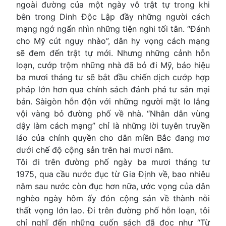
ngoài đường của một ngày vô trật tự trong khi
bên trong Dinh Độc Lập đầy những người cách
mạng ngớ ngẩn nhìn những tiện nghi tối tân. “Đánh
cho Mỹ cút ngụy nhào”, dân hy vọng cách mạng
sẽ đem đến trật tự mới. Nhưng những cảnh hỗn
loạn, cướp trộm những nhà đã bỏ đi Mỹ, báo hiệu
ba mươi tháng tư sẽ bắt đầu chiến dịch cướp hợp
pháp lớn hơn qua chính sách đánh phá tư sản mại
bản. Sàigòn hỗn độn với những người mặt lo lắng
vội vàng bỏ đường phố về nhà. “Nhân dân vùng
dậy làm cách mạng” chỉ là những lời tuyên truyền
láo của chính quyền cho dân miền Bắc đang mơ
dưới chế độ cộng sản trên hai mươi năm.
Tôi đi trên đường phố ngày ba mươi tháng tư
1975, qua cầu nước đục từ Gia Định về, bao nhiêu
năm sau nước còn đục hơn nữa, ước vọng của dân
nghèo ngày hôm ấy đón cộng sản về thành nỗi
thất vọng lớn lao. Đi trên đường phố hỗn loạn, tôi
chỉ nghĩ đến những cuốn sách đã đọc như “Từ