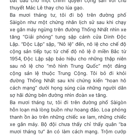
bắt đầu cho một chính quyền cộng sản với chủ
thuyết Mác Lê thay cho lúa gạo.
Ba mươi tháng tư, tôi đi bộ trên đường phố
Sàigòn như một chứng nhân lịch sử sau khi chạy
xe gắn máy ngừng trên đường Thống Nhất nhìn xe
tăng “Giải phóng” tung sập cánh cửa Dinh Độc
Lập. “Độc Lập” sập, “Nô lệ” đến, nô lệ cho chế độ
cộng sản tiếp tục từ chế độ nô lệ ở miền Bắc từ
1954, Độc Lập sập báo hiệu cho những thập niên
sau nô lệ cho “mô hình Trung Quốc” một đảng
cộng sản lệ thuộc Trung Cộng. Tôi bỏ đi khỏi
đường Thống Nhất sau khi chứng kiến “hoan hô
cách mạng” dưới họng súng của những người dân
sợ hãi đứng bên đường nhìn đoàn xe tăng.
Ba mươi tháng tư, tôi đi trên đường phố Sàigòn
hỗn loạn mà lòng buồn như hoang đảo. Loa phóng
thanh ồn ào trên những chiếc xe lam, những chiếc
xe gắn máy. Bộ đội chưa thấy chỉ thấy quân “ba
mươi tháng tư” ăn có làm cách mạng. Trộm cướp