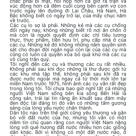
chắc phải bí mật, hồi hộp hơn cả giờ ra trận và
xúc động hơn cả đêm cuối cùng bên cạnh vợ con
trước ngày lên đường đi Lai Châu, Hà Nam, Hà
Bắc không biết có ngày trở lại, của mấy chục năm
về trước.
Các cụ lo sợ là phải. Những kẻ mà các cụ chống
đối ngày nay, không những biết rõ nơi ăn chốn ở
mà còn là người quyết định các chỉ tiêu lương
thực, thực phẩm, tiền hưu trí, phụ cấp nhà ở của
các cụ. Những kẻ đó không những nắm quyền sinh
sát cho đoạn đời ngắn ngủi còn lại của các cụ mà
cũng có luôn cả quyền xóa bỏ quá khứ mà các cụ
vô cùng trân quý.
Tôi nghĩ đến các cụ và thương các cụ rất nhiều.
Không phải sau khi đọc những lá thư được gởi từ
các khu nhà tập thể, không phải sau khi đã ra
được nước ngoài mà ngay cả từ thời mới lớn tại
miền Nam trước 1975, hình ảnh các cụ vẫn rất đẹp
trong lòng tôi. Tôi chưa bao giờ nghĩ tất cả những
người Việt Nam sống bên kia sông Bến Hải là
cộng sản, trái lại tin rằng ẩn khuất sau đám mây
đen độc tài đảng trị đó vẫn có những tấm gương
sáng của lòng yêu nước chân thành.
Dân tộc nào trên thế giới cũng yêu thương và gắn
bó với đất nước của họ, nhưng tôi vẫn có một
niềm tin chủ quan rằng con người Việt Nam nặng
lòng với quê hương đất nước nhiều hơn các giống
dân khác. Bởi vì không có một đất nước nào, ở