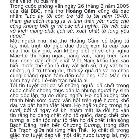
cha và lời ru của mẹ.
Trong cuộc phỏng vấn ngày 26 tháng 2 năm 2005
của đài BBC, nhà thơ
Hoàng Cầm
cũng đã xác
nhận: "
Lúc ấy tôi còn trẻ (đỗ tú tài năm 1940),
tham gia cách mạng là vì tinh thần yêu nước chứ
cũng không biết gì về các chủ nghĩa. Tôi viết các
vở kịch mang chất lịch sử, xuất phát từ lòng yêu
nước.
"
Một người như nhà thơ Hoàng Cầm, có bằng tú
tài, một trình độ giáo dục được xem là cấp cao
của thời bấy giờ, vẫn không biết gì về chủ nghĩa
Mác-Lê thì hàng ngàn, hàng vạn, hàng triệu tâm
hồn nông dân chơn chất Việt Nam khác làm sao
hiểu được thế nào là duy vật lịch sử, duy vật biện
chứng, giá trị thặng dư, thời kỳ quá độ và họ chắc
cũng chẳng quan tâm đến các ông Các Mác râu
xồm hay ông Lê-nin trán hói là ai.
Tôi tin tuyệt đại đa số những người đã chết trong
cuộc chiến chống thực dân là những người hy sinh
cho độc lập, tự do đúng nghĩa. Họ ngã xuống cho
thanh bình sớm được vãn hồi trên quê hương khổ
đau và bất hạnh Việt Nam. Họ ngã xuống trong nụ
cười, bởi vì ngay cả khi nhắm mắt lìa đời họ vẫn
tin rằng họ đang chết cho tổ quốc, đang chết cho
tương lai dân tộc như tổ tiên họ đã chết trên sông
Bạch Đằng, trên bến Chương Dương, trong đầm
Dạ Trạch, giữa núi rừng Yên Thế. Họ chết đi trong
giấc mơ tuyệt đẹp về một đất nước tương lai, một