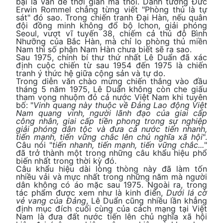
bại là vấn đề thời gian mà thôi. Danh tướng Đức
Erwin Rommel chẳng từng viết "Phòng thủ là tự
sát" đó sao. Trong chiến tranh Đại Hàn, nếu quân
đội đồng minh không đổ bộ Ichon, giải phóng
Seoul, vượt vĩ tuyến 38, chiếm cả thủ đô Bình
Nhưỡng của Bắc Hàn, mà chỉ lo phòng thủ miền
Nam thì số phận Nam Hàn chưa biết sẽ ra sao.
Sau 1975, chính bí thư thứ nhất Lê Duẩn đã xác
định cuộc chiến từ sau 1954 đến 1975 là chiến
tranh ý thức hệ giữa cộng sản và tự do.
Trong diễn văn chào mừng chiến thắng vào đầu
tháng 5 năm 1975, Lê Duẩn không còn che giấu
tham vọng nhuộm đỏ cả nước Việt Nam khi tuyên
bố: "
Vinh quang này thuộc về Đảng Lao động Việt
Nam quang vinh, người lãnh đạo của giai cấp
công nhân, giai cấp tiền phong trong sự nghiệp
giải phóng dân tộc và đưa cả nước tiến nhanh,
tiến mạnh, tiến vững chắc lên chủ nghĩa xã hội
".
Câu nói "
tiến nhanh, tiến mạnh, tiến vững chắc...
"
đã trở thành một trong những câu khẩu hiệu phổ
biến nhất trong thời kỳ đó.
Câu khẩu hiệu dài lòng thòng này đã làm tốn
nhiều vải và mực nhất trong những năm mà người
dân không có áo mặc sau 1975. Ngoài ra, trong
tác phẩm được xem như là kinh điển,
Dưới lá cờ
vẻ vang của Đảng
, Lê Duẩn cũng nhiều lần khẳng
định mục đích cuối cùng của cách mạng tại Việt
Nam là đưa đất nước tiến lên chủ nghĩa xã hội