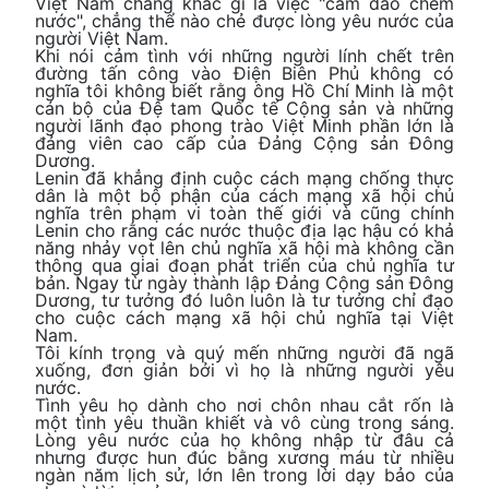
Việt Nam chẳng khác gì là việc "cầm dao chém
nước", chẳng thể nào chẻ được lòng yêu nước của
người Việt Nam.
Khi nói cảm tình với những người lính chết trên
đường tấn công vào Điện Biên Phủ không có
nghĩa tôi không biết rằng ông Hồ Chí Minh là một
cán bộ của Đệ tam Quốc tế Cộng sản và những
người lãnh đạo phong trào Việt Minh phần lớn là
đảng viên cao cấp của Đảng Cộng sản Đông
Dương.
Lenin đã khẳng định cuộc cách mạng chống thực
dân là một bộ phận của cách mạng xã hội chủ
nghĩa trên phạm vi toàn thế giới và cũng chính
Lenin cho rằng các nước thuộc địa lạc hậu có khả
năng nhảy vọt lên chủ nghĩa xã hội mà không cần
thông qua giai đoạn phát triển của chủ nghĩa tư
bản. Ngay từ ngày thành lập Đảng Cộng sản Đông
Dương, tư tưởng đó luôn luôn là tư tưởng chỉ đạo
cho cuộc cách mạng xã hội chủ nghĩa tại Việt
Nam.
Tôi kính trọng và quý mến những người đã ngã
xuống, đơn giản bởi vì họ là những người yêu
nước.
Tình yêu họ dành cho nơi chôn nhau cắt rốn là
một tình yêu thuần khiết và vô cùng trong sáng.
Lòng yêu nước của họ không nhập từ đâu cả
nhưng được hun đúc bằng xương máu từ nhiều
ngàn năm lịch sử, lớn lên trong lời dạy bảo của