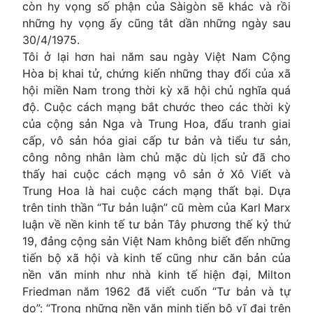
còn hy vọng số phận của Sàigòn sẽ khác và rồi
những hy vọng ấy cũng tắt dần những ngày sau
30/4/1975.
Tôi ở lại hơn hai năm sau ngày Việt Nam Cộng
Hòa bị khai tử, chứng kiến những thay đổi của xã
hội miền Nam trong thời kỳ xã hội chủ nghĩa quá
độ. Cuộc cách mạng bắt chước theo các thời kỳ
của cộng sản Nga và Trung Hoa, đấu tranh giai
cấp, vô sản hóa giai cấp tư bản và tiểu tư sản,
công nông nhân làm chủ mặc dù lịch sử đã cho
thấy hai cuộc cách mạng vô sản ở Xô Viết và
Trung Hoa là hai cuộc cách mạng thất bại. Dựa
trên tinh thần “Tư bản luận” cũ mèm của Karl Marx
luận về nền kinh tế tư bản Tây phương thế kỷ thứ
19, đảng cộng sản Việt Nam không biết đến những
tiến bộ xã hội và kinh tế cũng như căn bản của
nền văn minh như nhà kinh tế hiện đại, Milton
Friedman năm 1962 đã viết cuốn “Tư bản và tự
do”: “Trong những nền văn minh tiến bộ vĩ đại trên