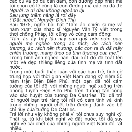
các cụ và có đủ can đảm, con đường đẹp nhất mà
tôi chọn có lẽ cũng là con đường mà các cụ đã đi:
Người ra đi đầu không ngoảnh lại
Sau lưng thềm nắng lá rơi đầy
(“Đất nước”, Nguyễn Đình Thi
)
Sau 1975, nghe bài hát “Tấm áo chiến sĩ mẹ vá
năm xưa” của nhạc sĩ Nguyễn Văn Tý viết trong
thời chống Pháp, tôi cũng vô cùng cảm động:
"Tấm áo ấy bấy lâu nay con quý hơn cơm gạo,
người mẹ nghèo trong áo rách, áo rách nên
thương, áo rách nên thương, các con ra đi đã mấy
chiến trường, mang theo cả tình thương của mẹ."
Trong hình ảnh nghèo nàn, đau xót đó đã toát lên
một vẻ đẹp thiêng liêng của tình mẹ và tình đất
nước.
Trong một buổi thảo luận với các bạn trẻ, tình cờ
trùng hợp với thời gian Việt Nam đang kỷ niệm 50
năm trận Điện Biên Phủ, một bạn đã hỏi cảm
tưởng của tôi đối với những người ngã xuống trên
phòng tuyến Điện Biên Phủ trên đường tấn công
vào sào huyệt của tướng De Castries. Tôi đã trả
lời người bạn trẻ rằng tôi rất có cảm tình và kính
trọng những người chết trên đường đánh vào bộ
chỉ huy của tướng De Catries.
Trả lời như vậy không phải vì tôi chưa suy nghĩ kỹ.
Thật ra, từ khi biết nghĩ về đất nước, tôi đã suy
nghĩ về cái chết của những người Việt Nam đó rất
nhiều.