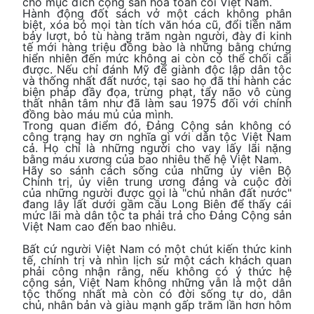
cho mục đích cộng sản hóa toàn cõi Việt Nam.
Hành động đốt sách vở một cách không phân
biệt, xóa bỏ mọi tàn tích văn hóa cũ, đổi tiền năm
bảy lượt, bỏ tù hàng trăm ngàn người, đày đi kinh
tế mới hàng triệu đồng bào là những bằng chứng
hiển nhiên đến mức không ai còn có thể chối cãi
được. Nếu chỉ đánh Mỹ để giành độc lập dân tộc
và thống nhất đất nước, tại sao họ đã thi hành các
biện pháp đầy đọa, trừng phạt, tẩy não vô cùng
thất nhân tâm như đã làm sau 1975 đối với chính
đồng bào máu mủ của mình.
Trong quan điểm đó, Đảng Cộng sản không có
công trạng hay ơn nghĩa gì với dân tộc Việt Nam
cả. Họ chỉ là những người cho vay lấy lãi nặng
bằng máu xương của bao nhiêu thế hệ Việt Nam.
Hãy so sánh cách sống của những ủy viên Bộ
Chính trị, ủy viên trung ương đảng và cuộc đời
của những người được gọi là "chủ nhân đất nước"
đang lây lất dưới gầm cầu Long Biên để thấy cái
mức lãi mà dân tộc ta phải trả cho Đảng Cộng sản
Việt Nam cao đến bao nhiêu.
Bất cứ người Việt Nam có một chút kiến thức kinh
tế, chính trị và nhìn lịch sử một cách khách quan
phải công nhận rằng, nếu không có ý thức hệ
cộng sản, Việt Nam không những vẫn là một dân
tộc thống nhất mà còn có đời sống tự do, dân
chủ, nhân bản và giàu mạnh gấp trăm lần hơn hôm