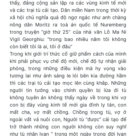
thấy, đảng cộng sản lập ra các vùng kinh tế mới
và các trại tù cải tạo. Dân miền Nam trong thời kỳ
xã hội chủ nghĩa quá độ ngơ ngác như anh chàng
nông dân Moritz ra toà án quốc tế Nuremberg
trong truyện “giờ thứ 25” của nhà văn Lỗ Ma Ni
Vigil Georghiu: “trong bao nhiêu năm tôi không
còn biết tôi là ai, tôi ở đâu”
Trong khi giới trí thức cố giữ phẩm cách của mình
khi phải phục vụ chế độ mới, chế độ tự nhận giải
phóng, trong những điều kiện mà hy vọng vào
tương lai như ánh sáng le lói bên kia đường hầm
thì các trại tù cải tạo mọc lên cùng khắp. Những
người tin tưởng vào chính quyền bị lừa đi tù
không tuyên án không thấy ngày về trong khi vợ
con bị đày vùng kinh tế mới gia đình ly tán, con
mất cha, vợ mất chồng. Chồng trong tù, vợ ở
ngoài vất vả nuôi con, Người tù “được” cải tạo để
trở thành những con người không còn suy nghĩ
như tù nhân Ivan “ trong một ngày trong đời Ivan