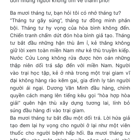
đón những người không tim về thành phố!
Ba mươi tháng tư, bạn hỏi tôi có nhớ tháng tư?
“Tháng tư gãy súng”, tháng tư đồng minh phản
bội. Tháng tư hy vọng của hòa bình không đến.
Chiến tranh chấm dứt đón hòa bình giả tạo. Tháng
tư bắt đầu những hận thù âm ỉ, kẻ thắng không
giữ lời xem toàn miền Nam như kẻ thù truyền kiếp.
Nước Cửu Long không rửa được hờn oán những
thập niên dối trá sắp đến với miền Nam. Người
vào trại học tập, kẻ ở nhà trong một trại giam vĩ
đại không hàng rào kẽm gai, gia đình ly tán người
người ái ngại. Dương Văn Minh đầu hàng, chính
quyền cách mạng lên tiếng kêu gọi “hòa hợp hòa
giải” quên hận thù xây dựng tương lai, lính bỏ
súng đầu hàng đi vào trại giam.
Ba mươi tháng tư bắt đầu một dối trá. Lời hứa giả
tạo đem lại hy vọng cho người ở lại như một viên
thuốc cho người bệnh hấp hối. Ba mươi tháng tư