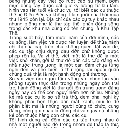
bằng những cây viết có ruột cao su mềm, bơm
mực bằng tay được cất giữ kỹ lưỡng từ lâu lắm.
Nhìn vào tên tuổi và chức vụ, tôi biết các cụ thuộc
thế hệ Điện Biên và không ít là người của thời mùa
thu 1945 còn lại. Địa chỉ của các cụ tuy khác nhau
nhưng giống như lá thư tập thể, phần đông sống
trong các khu nhà cũng có tên chung là Khu Tập
Thể.
Trong suốt bảy, tám mươi năm của đời mình, các
cụ sống, làm việc và được rèn luyện để thừa hành
chỉ thị của cấp trên chứ không quen đặt vấn đề,
các cụ tập chịu đựng đau đớn chứ không được
phép rên la. Và vì thế, viết một lá thư đã là một
việc khó khăn, gởi lá thư đó đến các cấp đảng và
nhà nước trung ương là một can đảm chưa từng
nghĩ đến và phổ biến lá thư rộng rãi ngoài quần
chúng quả thật là một hành động phi thường.
So với việc ôm ngọn tầm vông vót nhọn lao vào
phòng tuyến thực dân trong những ngày còn trai
trẻ, hành động viết lá thư gởi lên trung ương đảng
ngày nay có thể còn nguy hiểm hơn nhiều. Những
kẻ mà các cụ lo sợ sẽ trả thù, dèm pha, nghi kỵ
không phải bọn thực dân mắt xanh, mũi lõ dễ
phân biệt mà là những người cùng tổ chức, cùng
đảng, cùng gọi nhau là đồng chí và ngay cả những
kẻ còn thuộc hàng con cháu các cụ.
Tôi hình dung cái đêm các cụ tập trung nhau ở
nhà một người nào đó trong nhóm để thảo lá thư,