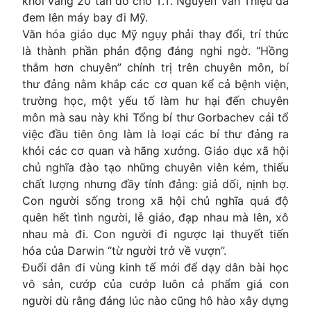
khối vàng 20 tấn đổ cho T.T. Nguyễn Văn Thiệu đã
đem lên máy bay đi Mỹ.
Văn hóa giáo dục Mỹ ngụy phải thay đổi, trí thức
là thành phần phản động đáng nghi ngờ. “Hồng
thắm hơn chuyên” chính trị trên chuyên môn, bí
thư đảng nằm khắp các cơ quan kể cả bệnh viện,
trường học, một yếu tố làm hư hại đến chuyên
môn mà sau này khi Tổng bí thư Gorbachev cải tổ
việc đầu tiên ông làm là loại các bí thư đảng ra
khỏi các cơ quan và hãng xưởng. Giáo dục xã hội
chủ nghĩa đào tạo những chuyên viên kém, thiếu
chất lượng nhưng đầy tính đảng: giả dối, nịnh bợ.
Con người sống trong xã hội chủ nghĩa quá độ
quên hết tình người, lễ giáo, đạp nhau mà lên, xô
nhau mà đi. Con người đi ngược lại thuyết tiến
hóa của Darwin “từ người trở về vượn”.
Đuổi dân đi vùng kinh tế mới để dạy dân bài học
vô sản, cướp của cướp luôn cả phẩm giá con
người dù rằng đảng lúc nào cũng hô hào xây dựng