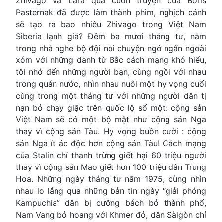
Zhivago và Lara qua cuốn truyện của Boris
Pasternak đã được làm thành phim, nghịch cảnh
sẽ tạo ra bao nhiêu Zhivago trong Việt Nam
Siberia lạnh giá? Đêm ba mươi tháng tư, nằm
trong nhà nghe bộ đội nói chuyện ngớ ngẩn ngoài
xóm với những danh từ Bắc cách mạng khó hiểu,
tôi nhớ đến những người bạn, cùng ngồi với nhau
trong quán nước, nhìn nhau nuôi một hy vọng cuối
cùng trong một tháng tư với những người dân tị
nạn bỏ chạy giặc trên quốc lộ số một: cộng sản
Việt Nam sẽ có một bộ mặt như cộng sản Nga
thay vì cộng sản Tàu. Hy vọng buồn cười : cộng
sản Nga ít ác độc hơn cộng sản Tàu! Cách mạng
của Stalin chỉ thanh trừng giết hại 60 triệu người
thay vì cộng sản Mao giết hơn 100 triệu dân Trung
Hoa. Những ngày tháng tư năm 1975, cùng nhìn
nhau lo lắng qua những bản tin ngày “giải phóng
Kampuchia” dân bị cưỡng bách bỏ thành phố,
Nam Vang bỏ hoang với Khmer đỏ, dân Sàigòn chỉ