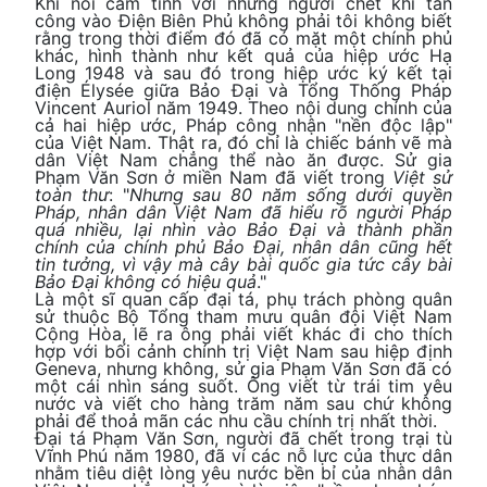
Khi nói cảm tình với những người chết khi tấn
công vào Điện Biên Phủ không phải tôi không biết
rằng trong thời điểm đó đã có mặt một chính phủ
khác, hình thành như kết quả của hiệp ước Hạ
Long 1948 và sau đó trong hiệp ước ký kết tại
điện Élysée giữa Bảo Đại và Tổng Thống Pháp
Vincent Auriol năm 1949. Theo nội dung chính của
cả hai hiệp ước, Pháp công nhận "nền độc lập"
của Việt Nam. Thật ra, đó chỉ là chiếc bánh vẽ mà
dân Việt Nam chẳng thể nào ăn được. Sử gia
Phạm Văn Sơn ở miền Nam đã viết trong
Việt sử
toàn thư
: "
Nhưng sau 80 năm sống dưới quyền
Pháp, nhân dân Việt Nam đã hiểu rõ người Pháp
quá nhiều, lại nhìn vào Bảo Đại và thành phần
chính của chính phủ Bảo Đại, nhân dân cũng hết
tin tưởng, vì vậy mà cây bài quốc gia tức cây bài
Bảo Đại không có hiệu quả
."
Là một sĩ quan cấp đại tá, phụ trách phòng quân
sử thuộc Bộ Tổng tham mưu quân đội Việt Nam
Cộng Hòa, lẽ ra ông phải viết khác đi cho thích
hợp với bối cảnh chính trị Việt Nam sau hiệp định
Geneva, nhưng không, sử gia Phạm Văn Sơn đã có
một cái nhìn sáng suốt. Ông viết từ trái tim yêu
nước và viết cho hàng trăm năm sau chứ không
phải để thoả mãn các nhu cầu chính trị nhất thời.
Đại tá Phạm Văn Sơn, người đã chết trong trại tù
Vĩnh Phú năm 1980, đã ví các nỗ lực của thực dân
nhằm tiêu diệt lòng yêu nước bền bỉ của nhân dân