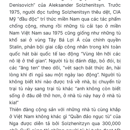
Denisovich” của Aleksander Solzhenitsyn. Trước
1975, người đọc tưởng Solzhenitsyn thêu dệt, CIA
Mỹ “đầu độc” trí thức miền Nam qua các tác phẩm
chống cộng, nhưng rồi những tù cải tạo ở miền
Nam Việt Nam sau 1975 cũng giống như những tù
khổ sai ở vùng Tây Bá Lợi Á của chính quyền
Stalin, phản bội giai cấp công nhân trong khi toàn
quốc hát bài quốc tế lao động “Vùng lên hỡi các
nô lệ ở thế gian”. Người tù bị đánh đập, bỏ đói, bị
các “ăng ten” theo dõi, “vét sạch bát thức ăn, hài
lòng khi đi ngủ sau một ngày lao động”. Người tù
không biết khi nào được trả về nhà, bị chuyển từ
trại tù này sang trại tù khác “anh không còn biết
sống ở đâu dễ thở hơn, ở nhà tù này hay ở nhà tù
kia!”
Thiên đàng cộng sản với những nhà tù cùng khắp
ở Việt Nam không khác gì “Quần đảo ngục tù” của
Nga được diễn tả bởi Solzhenitzyn qua 300,000