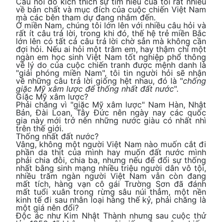
Câu nói đó kích thích sự tìm hiểu của tôi rất nhiều
về bản chất và mục đích của cuộc chiến Việt Nam
mà các bên tham dự đang nhắm đến.
Ở miền Nam, chúng tôi lớn lên với nhiều câu hỏi và
rất ít câu trả lời, trong khi đó, thế hệ trẻ miền Bắc
lớn lên có tất cả câu trả lời chờ sẳn mà không cần
đợi hỏi. Nếu ai hỏi một trăm em, hay thậm chí một
ngàn em học sinh Việt Nam tốt nghiệp phổ thông
về lý do của cuộc chiến tranh được mệnh danh là
"giải phóng miền Nam", tôi tin người hỏi sẽ nhận
về những câu trả lời giống hệt nhau, đó là "
chống
giặc Mỹ xâm lược để thống nhất đất nước
".
Giặc Mỹ xâm lược?
Phải chăng vì "giặc Mỹ xâm lược" Nam Hàn, Nhật
Bản, Đài Loan, Tây Đức nên ngày nay các quốc
gia này mới trở nên những nước giàu có nhất nhì
trên thế giới.
Thống nhất đất nước?
Vâng, không một người Việt Nam nào muốn cắt đi
phần da thịt của mình hay muốn đất nước mình
phải chia đôi, chia ba, nhưng nếu để đổi sự thống
nhất bằng sinh mạng nhiều triệu người dân vô tội,
nhiều trăm ngàn người Việt Nam vẫn còn đang
mất tích, hàng vạn cô gái Trường Sơn đã đánh
mất tuổi xuân trong rừng sâu núi thẳm, một nền
kinh tế đi sau nhân loại hàng thế kỷ, phải chăng là
một giá nên đổi?
Độc ác như Kim Nhật Thành nhưng sau cuộc thử