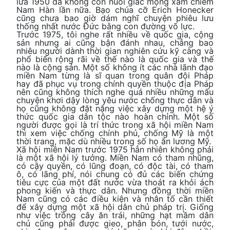
lửa 1950 đã không còn nuôi giấc mộng xâm chiếm
Nam Hàn lần nữa. Bạo chúa cỡ Erich Honecker
cũng chưa bao giờ dám nghĩ chuyện phiêu lưu
thống nhất nước Đức bằng con đường võ lực.
Trước 1975, tôi nghe rất nhiều về quốc gia, cộng
sản nhưng ai cũng bận đánh nhau, chẳng bao
nhiêu người dành thời gian nghiên cứu kỹ càng và
phổ biến rộng rãi về thế nào là quốc gia và thế
nào là cộng sản. Một số không ít các nhà lãnh đạo
miền Nam từng là sĩ quan trong quân đội Pháp
hay đã phục vụ trong chính quyền thuộc địa Pháp
nên cũng không thích nghe quá nhiều những mẩu
chuyện khơi dậy lòng yêu nước chống thực dân và
họ cũng không đặt nặng việc xây dựng một hệ ý
thức quốc gia dân tộc nào hoàn chỉnh. Một số
người được gọi là trí thức trong xã hội miền Nam
thì xem việc chống chính phủ, chống Mỹ là một
thời trang, mặc dù nhiều trong số họ ăn lương Mỹ.
Xã hội miền Nam trước 1975 hẳn nhiên không phải
là một xã hội lý tưởng. Miền Nam có tham nhũng,
có cậy quyền, có lũng đoạn, có độc tài, có tham
ô, có lãng phí, nói chung có đủ các biến chứng
tiêu cực của một đất nước vừa thoát ra khỏi ách
phong kiến và thực dân. Nhưng đồng thời miền
Nam cũng có các điều kiện và nhân tố cần thiết
để xây dựng một xã hội dân chủ pháp trị. Giống
như việc trồng cây ăn trái, những hạt mầm dân
chủ cũng phải được gieo, phân bón, tưới nước,