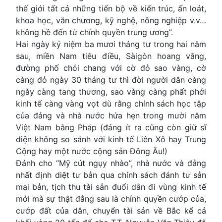
thế giới tất cả những tiến bộ về kiến trúc, ấn loát,
khoa học, văn chương, kỹ nghệ, nông nghiệp v.v…
không hề đến từ chính quyền trung ương”.
Hai ngày kỷ niệm ba mươi tháng tư trong hai năm
sau, miền Nam tiêu điều, Sàigòn hoang vắng,
đường phố chói chang với cờ đỏ sao vàng, cờ
càng đỏ ngày 30 tháng tư thì đời người dân càng
ngày càng tang thương, sao vàng càng phất phới
kinh tế càng vàng vọt dù rằng chính sách học tập
của đảng và nhà nước hứa hẹn trong mười năm
Việt Nam bằng Pháp (đảng ít ra cũng còn giữ sĩ
diện không so sánh với kinh tế Liên Xô hay Trung
Cộng hay một nước cộng sản Đông Âu!)
Đánh cho “Mỹ cút ngụy nhào”, nhà nước và đảng
nhất định diệt tư bản qua chính sách đánh tư sản
mại bản, tịch thu tài sản đuổi dân đi vùng kinh tế
mới mà sự thật đằng sau là chính quyền cướp của,
cướp đất của dân, chuyển tài sản về Bắc kể cả