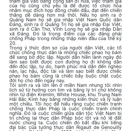
tham gia vào đảng cộng sản đi nữa, việc tham gia
của họ cũng chủ yếu là để được tổ chức hóa
nhằm mục đích hợp đồng chiến đấu, đạt đến chiến
thắng dễ dàng hơn mà thôi. Nếu họ sinh ra ở
Quảng Nam họ sẽ gia nhập Việt Nam Quốc dân
Đảng, sinh ra ở Quảng Trị họ sẽ gia nhập Đại Việt,
sinh ra ở Cần Thơ, Vĩnh Long họ sẽ gia nhập Dân
xã Đảng. Đó là trọng điểm của các đảng phái
chống Pháp trong những thập niên đầu của thế kỷ
20.
Trong ý thức đơn sơ của người dân Việt, các tổ
chức chống thực dân là những chiếc phao họ bám
để sang bờ độc lập. Người dân hiền lành ngày đó
làm sao biết được con đường họ đi không dẫn
đến độc lập, tự do, hạnh phúc mà dẫn đến nghèo
nàn, lạc hậu, độc tài và làm sao biết được chiếc
phao họ bám cũng là chiếc bẫy buộc chặt cuộc
đời họ cho đến ngày nay.
Tôi sinh ra và lớn lên ở miền Nam nhưng tôi nhìn
lịch sử từ hướng con tim và bằng lý trí chứ không
nhìn từ điện Kremlin, White House, khu Trung Nam
Hải Bắc Kinh hay bằng những kiến thức và lý luận
một chiều. Tôi học để hiểu rằng cuộc chiến tranh
chống thực dân Pháp là cuộc chiến tranh chính
nghĩa. Đó là cuộc chiến giữa dân tộc Việt Nam bị
trị chống lại thực dân Pháp bóc lột và nô lệ đất
nước chúng ta. Cuộc chiến đó bắt đầu khi tiếng
đại bác của tướng thực dân Rigault de Genouilly