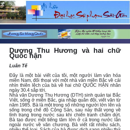
Dương Thu Hương và hai chữ
Quốc hận
Luân Tế
Đây là một bài viết của tôi, một người làm văn hóa
miền Nam, đối thoại với một nhà văn miền Bắc về cái
nhìn thiên lệch của bà về hai chữ QUỐC HẬN nhân
ngày 30.4 sắp tới.
Nhà văn Dương Thu Hương (DTH) sinh quán tại Bắc
Việt, sống ở miền Bắc, gia nhập quân đội, viết văn từ
năm 1985. Bà là một trong số những người lớn lên và
sống trong chế độ Cộng Sản, sau này thất vọng về
tình trạng trong nước sau khi chiến tranh chấm dứt.
Bà tạo được một tiếng tăm lớn ở cả trong nước lẫn
ngoài nước về văn chương. Bà viết rất nhiều sách,
nhiều thể loại. Sách của bà được dịch sang nhiều thứ