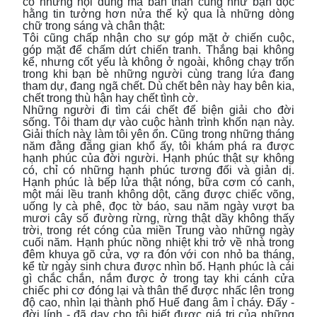
có những nội dung mà bản thân cũng như bạn đọc
hằng tin tưởng hơn nửa thế kỷ qua là những dòng
chữ trong sáng và chân thật:
Tôi cũng chấp nhận cho sự góp mặt ở chiến cuộc,
góp mặt để chấm dứt chiến tranh. Thắng bại không
kể, nhưng cốt yếu là không ở ngoài, không chạy trốn
trong khi bạn bè những người cùng trang lứa đang
tham dự, đang ngã chết. Dù chết bên này hay bên kia,
chết trong thù hận hay chết tình cờ.
Những người đi tìm cái chết để biện giải cho đời
sống. Tôi tham dự vào cuộc hành trình khốn nạn này.
Giải thích này làm tôi yên ổn. Cũng trong những tháng
năm đằng đẵng gian khổ ấy, tôi khám phá ra được
hạnh phúc của đời người. Hạnh phúc thật sự không
có, chỉ có những hạnh phúc tương đối và giản dị.
Hạnh phúc là bếp lửa thật nóng, bữa cơm có canh,
một mái lều tranh không dột, căng được chiếc võng,
uống ly cà phê, đọc tờ báo, sau năm ngày vượt ba
mươi cây số đường rừng, rừng thật dầy không thấy
trời, trong rét cóng của miền Trung vào những ngày
cuối năm. Hạnh phúc nồng nhiệt khi trở về nhà trong
đêm khuya gõ cửa, vợ ra đón với con nhỏ ba tháng,
kể từ ngày sinh chưa được nhìn bố. Hạnh phúc là cái
gì chắc chắn, nắm được ở trong tay khi cánh cửa
chiếc phi cơ đóng lại và thân thể được nhấc lên trong
độ cao, nhìn lại thành phố Huế đang âm ỉ cháy. Đấy -
đời lính - đã dạy cho tôi biết được giá trị của những