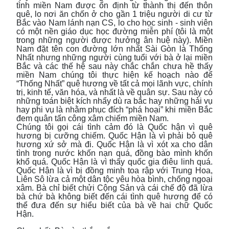
tình miền Nam được ổn định từ thành thị đến thôn
quê, lo nơi ăn chốn ở cho gần 1 triệu người di cư từ
Bắc vào Nam lánh nạn CS, lo cho học sinh - sinh viên
có một nền giáo dục học đường miễn phí (tôi là một
trong những người được hưởng ân huệ này). Miền
Nam đặt tên con đường lớn nhất Sài Gòn là Thống
Nhất nhưng những người cùng tuổi với bà ở lại miền
Bắc và các thế hệ sau này chắc chắn chưa hề thấy
miền Nam chúng tôi thực hiện kế hoạch nào để
“Thống Nhất” quê hương về tất cả mọi lãnh vực, chính
trị, kinh tế, văn hóa, và nhất là về quân sự. Sau này có
những toán biệt kích nhẩy dù ra bắc hay những hải vụ
hay phi vụ là nhằm phục đích “phá hoại” khi miền Bắc
đem quân tấn công xâm chiếm miền Nam.
Chúng tôi gọi cái tình cảm đó là Quốc hận vì quê
hương bị cưỡng chiếm. Quốc Hận là vì phải bỏ quê
hương xứ sở mà đi. Quốc Hận là vì xót xa cho dân
tình trong nước khốn nạn quá, đồng bào mình khốn
khổ quá. Quốc Hận là vì thấy quốc gia điêu linh quá.
Quốc Hận là vì bị đồng minh toa rập với Trung Hoa,
Liên Sô lừa cả một dân tộc yêu hòa bình, chống ngoại
xâm. Bà chỉ biết chửi Cộng Sản và cái chế độ đã lừa
bà chứ bà không biết đến cái tình quê hương để có
thể đưa đến sự hiểu biết của bà về hai chữ Quốc
Hận.