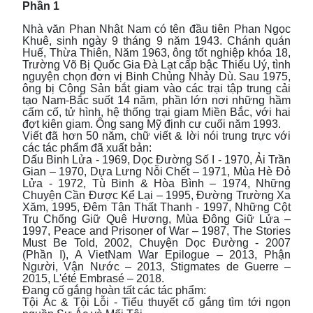
Phần 1
Nhà văn Phan Nhật Nam có tên đầu tiên Phan Ngọc
Khuê, sinh ngày 9 tháng 9 năm 1943. Chánh quán
Huế, Thừa Thiên, Năm 1963, ông tốt nghiệp khóa 18,
Trường Võ Bị Quốc Gia Đà Lạt cấp bậc Thiếu Uý, tình
nguyện chọn đơn vị Binh Chủng Nhảy Dù. Sau 1975,
ông bị Cộng Sản bắt giam vào các trại tập trung cải
tạo Nam-Bắc suốt 14 năm, phần lớn nơi những hầm
cấm cố, tử hình, hệ thống trại giam Miền Bắc, với hai
đợt kiên giam. Ông sang Mỹ định cư cuối năm 1993.
Viết đã hơn 50 năm, chữ viết & lời nói trung trực với
các tác phẩm đã xuất bản:
Dấu Binh Lửa - 1969, Dọc Đường Số I - 1970, Ải Trần
Gian – 1970, Dựa Lưng Nỗi Chết – 1971, Mùa Hè Đỏ
Lửa - 1972, Tù Binh & Hòa Bình – 1974, Những
Chuyện Cần Được Kể Lại – 1995, Đường Trường Xa
Xăm, 1995, Đêm Tận Thất Thanh - 1997, Những Cột
Trụ Chống Giữ Quê Hương, Mùa Đông Giữ Lửa –
1997, Peace and Prisoner of War – 1987, The Stories
Must Be Told, 2002, Chuyện Dọc Đường - 2007
(Phần I), A VietNam War Epilogue – 2013, Phận
Người, Vận Nước – 2013, Stigmates de Guerre –
2015, L'été Embrasé – 2018.
Đang cố gắng hoàn tất các tác phẩm:
Tội Ác & Tội Lỗi - Tiểu thuyết cố gắng tìm tới ngọn