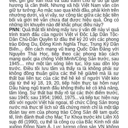
việc gìn giữ văn hóa và đấu tranh cho tự do tại quê
hương là cần thiết. Nhưng xã hội Việt Nam vẫn còn
giữ tư tưởng: Áo mặc sao qua khỏi đầu, phải kính trên
nhường dưới, và vì vậy, sự cộng tác giữa các bậc tiền
bối và giới trẻ vẫn chưa đạt được hiệu quả. Ông có
những lời khuyên nào để khắc phục điều này?
PNN:
Quả thật tôi không mấy lưu ý vấn đề này vì quá
trình tranh đấu của người Việt vì Độc Lập Dân Tộc-
Dân Chủ-Dân Quyền từ đầu thế kỷ 20 với các phong
trào Đông Du, Đông Kinh Nghĩa Thục, Trung Kỳ Dân
Biến… đến cách mạng vũ trang Quốc Dân Đảng với
Nguyễn Thái Học, tiếp theo các phong trào cách
mạng quốc gia chống Việt Minh/Cộng Sản trước, sau
1945… như một làn sóng liên tục, lớp sau dồn lớp
trước. Điều tôi lưu tâm và thấy ra là không phải sự
không đồng thuận giữa các thế hệ già/trẻ mà là sự
thất bại liên tục của các thế hệ kẻ sĩ người Việt kéo
dài từ thế kỷ 18, 19, 20, tiếp hiện thực tại hôm nay!
Dẫu hàng ngũ tranh đấu không thiếu kẻ có khả năng,
tấm lòng. Sự thất bại thấy rõ tại các thời điểm trước,
sau 1945; sau 1954; 1960, 1975... và tiếp tục hiện nay
đối với người Việt hải ngoại, tổ chức Cộng Sản trong
nước mà thực tế lịch sử đã chứng minh chỉ là một tập
đoàn tay em của phong trào Cộng Sản đệ tam quốc
tế, lính đánh thuê cho Mạc Tư Khoa trước khi Liên Xô
sụp đổ (1990), cụ thể là công cụ của Bắc Kinh nối dài
xuống Đông Nam Á. Lực lượng cộng sản VN không