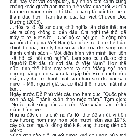
bút, nay viết với computer), tuy nhiên tâm cảnh cũng
chẳng khác gì với anh thanh niên vừa qua tuổi 20 của
ba mươi năm trước, chỉ khác chăng là tuổi lớn hơn,
thấm đau hơn. Tâm trạng của lần viết Chuyện Dọc
Dường (2005).
…Hóa ra tôi đã sử dụng chữ nghĩa tận chân thật mà
xét ra cũng không đi đến đâu! Chỉ nghĩ thế thôi đã
thấy rã rời kiệt sức… Chế độ xã hội (gọi là cộng hòa
xã hội chủ nghĩa Việt Nam) lại tiếp sức định chế hóa,
chính trị hóa, hợp lý hóa sự ác độc của đời sống nên
thành chính sách - Một điển hình văn minh tiên tiến
“xã hội xã hội chủ nghĩa”. Làm sao cứu được cho
Người? Bắt đầu từ nơi đâu ở Việt Nam? Hơn thế
nữa, tình thế hôm nay xem ra còn “đáng sợ” hơn
những tháng năm xa xưa kia gấp bội. Vì chỉ một chớp
mắt, nay đã trở thành một lão nhân với độ tuổi sáu
mươi - Một người già sa cơ thất thế, nước mất nhà
tan…
Ngày trước Đỗ Phủ viết câu thơ hàm xúc: "Quốc phá
sơn hà tại. Thành xuân thảo mộc thâm." Tạm dịch:
"Nước mất sông núi vẫn còn. Vào xuân cây cỏ trổ
mầm thắm tươi."
Nhưng đấy chỉ là chữ nghĩa, lời thơ để an ủi, vì trên
quê hương hôm nay, hơn bốn mươi năm sau 1975,
cây cỏ, con người đồng khô kiệt tang thương đến độ
xót xa.
Súng đạn nào giải quyết được khổ đau hơn nửa thế