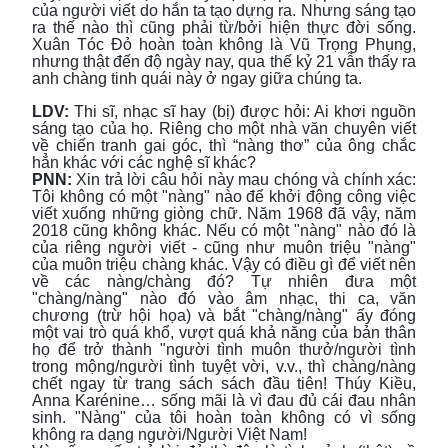
của người viết do hắn ta tạo dựng ra. Nhưng sáng tạo
ra thế nào thì cũng phải từ/bởi hiện thực đời sống.
Xuân Tóc Đỏ hoàn toàn không là Vũ Trọng Phụng,
nhưng thật đến độ ngày nay, qua thế kỷ 21 vẫn thấy ra
anh chàng tinh quái này ở ngay giữa chúng ta.
LDV:
Thi sĩ, nhạc sĩ hay (bị) được hỏi: Ai khơi nguồn
sáng tạo của họ. Riêng cho một nhà văn chuyên viết
về chiến tranh gai góc, thì “nàng thơ” của ông chắc
hẳn khác với các nghệ sĩ khác?
PNN:
Xin trả lời câu hỏi này mau chóng và chính xác:
Tôi không có một "nàng" nào để khởi động công việc
viết xuống những giòng chữ. Năm 1968 đã vậy, năm
2018 cũng không khác. Nếu có một "nàng" nào đó là
của riêng người viết - cũng như muôn triệu "nàng"
của muôn triệu chàng khác. Vậy có điều gì để viết nên
về các nàng/chàng đó? Tự nhiên đưa một
"chàng/nàng" nào đó vào âm nhạc, thi ca, văn
chương (trừ hội họa) và bắt "chàng/nàng" ấy đóng
một vai trò quá khổ, vượt quá khả năng của bản thân
họ để trở thành "người tình muôn thưở/người tình
trong mộng/người tình tuyệt vời, v.v., thì chàng/nàng
chết ngay từ trang sách sách đầu tiên! Thúy Kiều,
Anna Karénine… sống mãi là vì đau đủ cái đau nhân
sinh. "Nàng" của tôi hoàn toàn không có vì sống
không ra dạng người/Người Việt Nam!