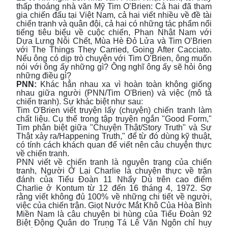
thấp thoáng nhà văn Mỹ Tim O’Brien: Cả hai đã tham
gia chiến đấu tại Việt Nam, cả hai viết nhiều về đề tài
chiến tranh và quân đội, cả hai có những tác phẩm nổi
tiếng tiêu biểu về cuộc chiến, Phan Nhật Nam với
Dựa Lưng Nỗi Chết, Mùa Hè Đỏ Lửa và Tim O’Brien
với The Things They Carried, Going After Cacciato.
Nếu ông có dịp trò chuyện với Tim O’Brien, ông muốn
nói với ông ấy những gì? Ông nghĩ ông ấy sẽ hỏi ông
những điều gì?
PNN:
Khác hẳn nhau xa vì hoàn toàn không giống
nhau giữa người (PNN/Tim O'Brien) và việc (mô tả
chiến tranh). Sự khác biệt như sau:
Tim O'Brien viết truyện lấy (chuyện) chiến tranh làm
chất liệu. Cụ thể trong tập truyện ngắn "Good Form,"
Tim phân biệt giữa "Chuyện Thật/Story Truth" và Sự
Thật xảy ra/Happening Truth," để từ đó dùng kỹ thuật,
có tính cách khách quan để viết nên câu chuyện thực
về chiến tranh.
PNN viết về chiến tranh là nguyên trạng của chiến
tranh, Người Ở Lại Charlie là chuyện thực về trận
đánh của Tiểu Đoàn 11 Nhẩy Dù trên cao điểm
Charlie ở Kontum từ 12 đến 16 tháng 4, 1972. Sợ
rằng viết không đủ 100% về những chi tiết về người,
việc của chiến trận. Giọt Nước Mắt Khô Của Hòa Bình
Miền Nam là câu chuyện bi hùng của Tiểu Đoàn 92
Biệt Động Quân do Trung Tá Lê Văn Ngôn chỉ huy