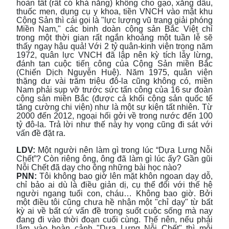
hoàn tất (rất có khả năng) không cho gạo, xăng dầu,
thuốc men, dụng cụ y khoa, tiền VNCH vào mật khu
Cộng Sản thì cái gọi là "lực lượng vũ trang giải phóng
Miền Nam," các binh doàn cộng sản Bắc Việt chỉ
trong một thời gian rất ngắn khoảng một tuần lễ sẽ
thấy ngay hậu quả! Với 2 tỷ quân-kinh viện trong năm
1972, quân lực VNCH đã lập nên kỳ tích lẫy lừng,
đánh tan cuộc tiến công của Cộng Sản miền Bắc
(Chiến Dịch Nguyễn Huệ). Năm 1975, quân viện
thặng dư vài trăm triệu đô-la cũng không có, miền
Nam phải sụp vỡ trước sức tấn công của 16 sư đoàn
cộng sản miền Bắc (được cả khối cộng sản quốc tế
tăng cường chi viện) như là một sự kiện tất nhiên. Từ
2000 đến 2012, ngoại hối gởi về trong nước đến 100
tỷ đô-la. Trả lời như thế này hy vọng cũng đi sát với
vấn đề đặt ra.
LDV:
Một người nên làm gì trong lúc “Dựa Lưng Nỗi
Chết”? Còn riêng ông, ông đã làm gì lúc ấy? Gần gũi
Nỗi Chết đã dạy cho ông những bài học nào?
PNN:
Tôi không bao giờ lên mặt khôn ngoan dạy dỗ,
chỉ bảo ai dù là điều giản dị, cụ thể đối với thế hệ
người ngang tuổi con, cháu… Không bao giờ. Bởi
một điều tôi cũng chưa hề nhận một "chỉ dạy" từ bất
kỳ ai về bất cứ vấn đề trong suốt cuộc sống mà nay
đang đi vào thời đoạn cuối cùng. Thế nên, nếu phải
lâm vào hoàn cảnh "Dựa Lưng Nỗi Chết" thì mỗi