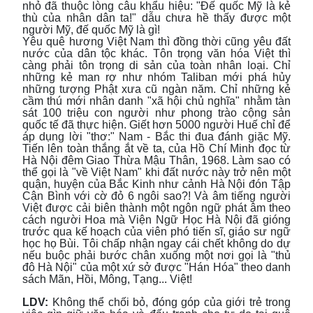
nhỏ đã thuộc lòng câu khẩu hiệu: "Đế quốc Mỹ là kẻ
thù của nhân dân ta!" dẫu chưa hề thấy được một
người Mỹ, đế quốc Mỹ là gì!
Yêu quê hương Việt Nam thì đồng thời cũng yêu đất
nước của dân tộc khác. Tôn trọng văn hóa Việt thì
càng phải tôn trọng di sản của toàn nhân loại. Chỉ
những kẻ man rợ như nhóm Taliban mới phá hủy
những tượng Phật xưa cũ ngàn năm. Chỉ những kẻ
cầm thú mới nhân danh "xã hội chủ nghĩa" nhằm tàn
sát 100 triệu con người như phong trào cộng sản
quốc tế đã thực hiện. Giết hơn 5000 người Huế chỉ để
áp dụng lời "thơ:" Nam - Bắc thi đua đánh giặc Mỹ.
Tiến lên toàn thắng ắt về ta, của Hồ Chí Minh đọc từ
Hà Nội đêm Giao Thừa Mậu Thân, 1968. Làm sao có
thể gọi là "về Việt Nam" khi đất nước này trở nên một
quận, huyện của Bắc Kinh như cảnh Hà Nội đón Tập
Cận Bình với cờ đỏ 6 ngôi sao?! Và âm tiếng người
Việt được cải biên thành một ngôn ngữ phát âm theo
cách người Hoa mà Viện Ngữ Học Hà Nội đã gióng
trước qua kế hoạch của viên phó tiến sĩ, giáo sư ngữ
học họ Bùi. Tôi chấp nhận ngay cái chết không do dự
nếu buộc phải bước chân xuống một nơi gọi là "thủ
đô Hà Nội" của một xứ sở được "Hán Hóa" theo danh
sách Mãn, Hồi, Mông, Tạng... Việt!
LDV:
Không thể chối bỏ, đóng góp của giới trẻ trong