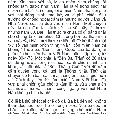
năm. Xin thưa với bà, lý do miền Nam chúng tôi
không làm được như Nam Hàn là vì trong suốt hai
mươi năm (54-75) chúng tôi ở miền Nam phải đối phó
với một đồng minh tráo trở, và vì phải chiến đấu
trường kỳ chống ngoại xâm là những người Đảng và
Nhà Nước của bà đưa vào miền Nam. Một chuyện
nữa là nếu đọc lại sách sử, bà sẽ thấy là, trước
những năm 80, Đại Hàn thực ra chưa có gì đáng phải
cho chúng ta khâm phục. Chỉ trong hơn ba thập niên
sau này Đại Hàn mới thực sự tiến bộ để trở thành một
“xứ sở văn minh phồn thịnh.” Và “...còn miền Nam thì
không.” Thưa bà, “Bên Thắng Cuộc” của bà đã “giải
phóng” cho miền Nam Việt Nam bốn thập niên, từ
ngày 30-4-75. Một phía là “Bên Bại Trận” có 20 năm
để dựng nước trong một hoàn cảnh chiến tranh tàn
khốc; và một phía là “Bên Thắng Cuộc” với 40 năm
cầm quyền trong cái gọi là Thống Nhất. Thử đặt
chuyện đó lên bàn cân thì ai thắng ai thua, ai giỏi hơn
ai? Cách đây trên 40 năm, miền Nam Việt Nam đã
vừa phải chiến đấu chống xâm lăng, vừa phát triển
đất nước, mà vẫn thành công ngang với một Nam
Hàn không chiến tranh!
Có lẽ bà thù ghét cái chế độ đã lừa bà đến nỗi không
thèm đọc báo Tuổi Trẻ ở trong nước. Nếu bà đọc thì
chắc bà không dám mạnh miệng chê miền Nam