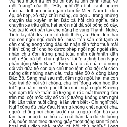
Và nếu muốn trả lời đủ thì đây là tình cảnh (thật) về
một "nàng" của tôi. "Hãy nghĩ đến tình cảnh người
đàn bà đi thăm nuôi ngàn dặm từ Miền Nam bị dồn
ép, đè bẹp, xô đẩy, chửi mắng, đe dọa… trong những
chuyến tàu xuyên miền Bắc xã hội chủ nghĩa, tiếp
chuyến xe trâu giữa hai sườn núi đá sôi bỏng cỏ cây,
vào trại tù với bàn tay che nắng hè vùng Thanh, Nghệ,
Tĩnh, tay dắt đứa con còn tuổi thiếu, ấu. Đêm đến, hai
mẹ con ngồi ngủ dưới trời mưa trên sân đất lạnh vì
dân chúng trong vùng dẫu đã nhận tiền “cho thuê mái
hiên” cũng chỉ cho họ được phép ngồi ngủ ngoài sân,
nhận chịu đòn trừng phạt (của nhân dân/nhân dân
miền Bắc xã hội chủ nghĩa) vì tội “gia đình bọn Ngụy
phản động Miền Nam” - Kiểu đấu tố của bần cố nông
đối với đứa trẻ con địa chủ theo lệnh của đội cải cách
ruộng đất những năm đầu thập niên 50 ở đồng bằng
Bắc Bộ. Sáng mai sau một đêm ngủ ngồi, hai mẹ con
vào trại để nói với chồng, cha lời “động viên học tập
tốt ” qua năm, mười phút thăm nuôi ngắn ngủi. Đường
vạn dặm trở về thấm đủ lượng nước mắt thương tâm
trên mỗi cột mốc cây số với ý tưởng không dám nghĩ
hết: Lần thăm nuôi cũng là lần vĩnh biệt - Chỉ nghĩ thôi.
Nghĩ cũng đủ thấy đau. Nhưng không chết người cha,
người chồng nơi chốn lao tù mà là người đàn bà (sau
lần thăm nuôi) bị xe hỏa cán nát thân đâu đó khi tuông
củi, buôn than theo đường giây “hoạt động kinh tế phá
hoại mậu dịch nhà nước xã hội chủ nghĩa.” Long