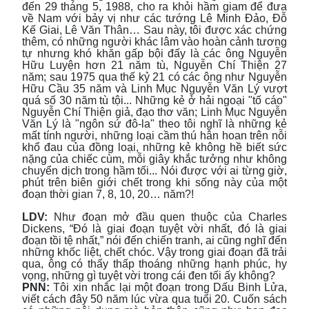
đến 29 tháng 5, 1988, cho ra khỏi hầm giam để đưa
về Nam với bảy vị như các tướng Lê Minh Đảo, Đỗ
Kế Giai, Lê Văn Thân… Sau này, tôi được xác chứng
thêm, có những người khác lâm vào hoàn cảnh tương
tự nhưng khó khăn gấp bội đấy là các ông Nguyễn
Hữu Luyện hơn 21 năm tù, Nguyễn Chí Thiện 27
năm; sau 1975 qua thế kỷ 21 có các ông như Nguyễn
Hữu Cầu 35 năm và Linh Mục Nguyễn Văn Lý vượt
quá số 30 năm tù tội... Những kẻ ở hải ngoại "tố cáo"
Nguyễn Chí Thiện giả, đạo thơ văn; Linh Mục Nguyễn
Văn Lý là "ngôn sứ đô-la" theo tôi nghĩ là những kẻ
mất tính người, những loại cầm thú hân hoan trên nỗi
khổ đau của đồng loại, những kẻ không hề biết sức
nặng của chiếc cùm, mỗi giây khắc tưởng như không
chuyển dịch trong hầm tối... Nói được với ai từng giờ,
phút trên biên giới chết trong khi sống này của một
đoạn thời gian 7, 8, 10, 20… năm?!
LDV:
Như đoạn mở đầu quen thuộc của Charles
Dickens, “Đó là giai đoạn tuyệt vời nhất, đó là giai
đoạn tồi tệ nhất,” nói đến chiến tranh, ai cũng nghĩ đến
những khốc liệt, chết chóc. Vậy trong giai đoạn đã trải
qua, ông có thấy thấp thoáng những hạnh phúc, hy
vọng, những gì tuyệt vời trong cái đen tối ấy không?
PNN:
Tôi xin nhắc lại một đoạn trong Dấu Binh Lửa,
viết cách đây 50 năm lúc vừa qua tuổi 20. Cuốn sách