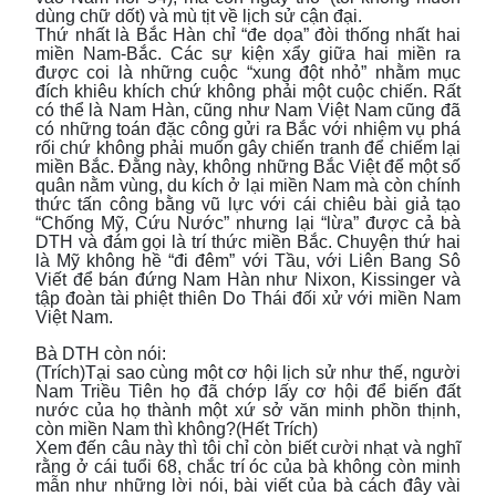
dùng chữ dốt) và mù tịt về lịch sử cận đại.
Thứ nhất là Bắc Hàn chỉ “đe dọa” đòi thống nhất hai
miền Nam-Bắc. Các sự kiện xẩy giữa hai miền ra
được coi là những cuộc “xung đột nhỏ” nhằm mục
đích khiêu khích chứ không phải một cuộc chiến. Rất
có thể là Nam Hàn, cũng như Nam Việt Nam cũng đã
có những toán đặc công gửi ra Bắc với nhiệm vụ phá
rối chứ không phải muốn gây chiến tranh để chiếm lại
miền Bắc. Đằng này, không những Bắc Việt để một số
quân nằm vùng, du kích ở lại miền Nam mà còn chính
thức tấn công bằng vũ lực với cái chiêu bài giả tạo
“Chống Mỹ, Cứu Nước” nhưng lại “lừa” được cả bà
DTH và đám gọi là trí thức miền Bắc. Chuyện thứ hai
là Mỹ không hề “đi đêm” với Tầu, với Liên Bang Sô
Viết để bán đứng Nam Hàn như Nixon, Kissinger và
tập đoàn tài phiệt thiên Do Thái đối xử với miền Nam
Việt Nam.
Bà DTH còn nói:
(Trích)Tại sao cùng một cơ hội lịch sử như thế, người
Nam Triều Tiên họ đã chớp lấy cơ hội để biến đất
nước của họ thành một xứ sở văn minh phồn thịnh,
còn miền Nam thì không?(Hết Trích)
Xem đến câu này thì tôi chỉ còn biết cười nhạt và nghĩ
rằng ở cái tuổi 68, chắc trí óc của bà không còn minh
mẫn như những lời nói, bài viết của bà cách đây vài