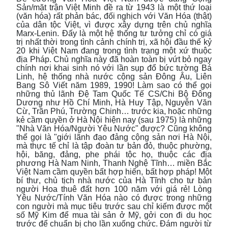
Sản/mặt trận Việt Minh đề ra từ 1943 là một thứ loại
(văn hóa) rất phản bác, đối nghịch với Văn Hóa (thật)
của dân tộc Việt, vì được xây dựng trên chủ nghĩa
Marx-Lenin. Đấy là một hệ thống tư tưởng chỉ có giá
trị nhất thời trong tình cảnh chính trị, xã hội đầu thế kỷ
20 khi Việt Nam đang trong tình trạng một xứ thuộc
địa Pháp. Chủ nghĩa này đã hoàn toàn bị vứt bỏ ngay
chính nơi khai sinh nó với lần sụp đổ bức tường Bá
Linh, hệ thống nhà nước cộng sản Đông Âu, Liên
Bang Sô Viết năm 1989, 1990! Làm sao có thể gọi
những thủ lãnh Đệ Tam Quốc Tế CS/Chi Bộ Đông
Dương như Hồ Chí Minh, Hà Huy Tập, Nguyễn Văn
Cừ, Trần Phú, Trường Chinh… trước kia, hoặc những
kẻ cầm quyền ở Hà Nội hiện nay (sau 1975) là những
"Nhà Văn Hóa/Người Yêu Nước" được? Cũng không
thể gọi là "giới lãnh đạo đảng cộng sản nơi Hà Nội,
mà thực tế chỉ là tập đoàn tư bản đỏ, thuộc phường,
hội, băng, đảng, phe phái tộc họ, thuộc các địa
phương Hà Nam Ninh, Thanh Nghệ Tĩnh… miền Bắc
Việt Nam cầm quyền bất hợp hiến, bất hợp pháp! Một
bí thư, chủ tịch nhà nước của Hà Tĩnh cho tư bản
người Hoa thuê đất hơn 100 năm với giá rẻ! Lòng
Yêu Nước/Tính Văn Hóa nào có được trong những
con người mà mục tiêu trước sau chỉ kiếm được một
số Mỹ Kim để mua tài sản ở Mỹ, gởi con đi du học
trước để chuẩn bị cho lần xuống chức. Đám người từ