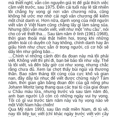
mà thiết nghĩ, vẫn còn nguyên giá trị để giải thích việc
cầm viết trước, sau 1975. Đến cái tuổi này lẽ tất nhiên
tôi chẳng hy vọng gì nơi văn chương nữa, cũng
không hề ước mơ nhờ cái ngõ văn chương để kiếm
một chút danh vị. Hơn nữa, danh vọng của một người
viết văn ở Việt Nam cũng chẳng lấy gì làm sáng sủa.
Nhưng (tôi) vẫn muốn viết, viết như một "nhu cầu", nói
cho có vẻ thiết tha… Sau tám năm ở lính (1961-1968),
thời gian thoải mái thật hiếm hoi, trong khi những
phiền toái có duyên cớ hay không, chính danh hay ẩn
giấu hình như chực sẵn ở trong người, có cơ hội sẽ
dấy lên như giông bão…
…Chính vì những cảnh đời đa đoan này mà tôi phải
viết. Không viết thì phí đi, bạn bè bảo tôi như vậy. Thế
là tôi viết, và đến bây giờ coi như xong, nhưng chắc
rằng chưa đủ. Xem lại chợt thấy bùi ngùi và thương
thân. Bao năm tháng tột cùng của cực khổ và gian
nan, đầy dẫy tủi nhục để viết được chừng này? Tám
năm, thời gian gần bằng đoạn đời của gã nông phu
Johann Moritz lang thang qua các trại tù của giai đoạn
u Châu máu lửa, nhưng trước và sau tám năm đó,
anh bạn người Lỗ còn có những ngày vui hy vọng.
Tôi có gì vui trước tám năm này và hy vọng nào về
một Việt Nam hậu chiến!
Qua Mỹ năm 1993, sau lần mất miền Nam, đi tù về,
nay tôi tiếp tục viết (chỉ khác ngày trước viết với cây