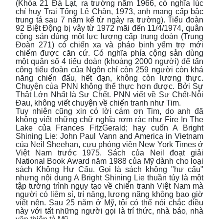
(Khóa 21 Đà Lạt, ra trường năm 1966, có nghĩa lúc
chỉ huy Trại Tống Lê Chân, 1973, anh mang cấp bậc
trung tá sau 7 năm kể từ ngày ra trường). Tiểu đoàn
92 Biệt Động bị vây từ 1972 mãi đến 11/4/1974, quân
cộng sản dùng một lực lượng cấp trung đoàn (Trung
Đoàn 271) có chiến xa và pháo binh yểm trợ mới
chiếm được căn cứ. Có nghĩa phía cộng sản dùng
một quân số 4 tiểu đoàn (khoảng 2000 người) để tấn
công tiểu đoàn của Ngôn chỉ còn 259 người còn khá
năng chiến đấu, hết đạn, không còn lương thực.
Chuyện của PNN không thể thực hơn được. Bởi Sự
Thật Lớn Nhất là Sự Chết. PNN viết về Sự Chết-Nỗi
Đau, không viết chuyện về chiến tranh như Tim.
Tuy nhiên cũng xin có lời cám ơn Tim, do anh đã
không viết những chữ nghĩa rơm rác như Fire In The
Lake của Frances FitzGerald; hay cuốn A Bright
Shining Lie: John Paul Vann and America in Vietnam
của Neil Sheehan, cựu phóng viên New York Times ở
Việt Nam trước 1975. Sách của Neil đoạt giải
National Book Award năm 1988 của Mỹ dành cho loại
sách Không Hư Cấu. Gọi là sách không "hư cấu"
nhưng nội dung A Bright Shining Lie thuần túy là một
tập tường trình ngụy tạo về chiến tranh Việt Nam mà
người có liêm sỉ, trí năng, lương năng không bao giờ
viết nên. Sau 25 năm ở Mỹ, tôi có thể nói chắc điều
này với tất những người gọi là trí thức, nhà báo, nhà