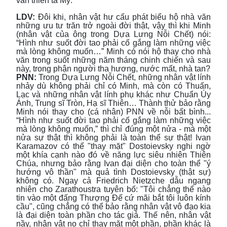
văn thiên tả Mỹ.
LDV:
Đôi khi, nhân vật hư cấu phát biểu hộ nhà văn
những ưu tư trăn trở ngoài đời thật, vậy thì khi Minh
(nhân vật của ông trong Dựa Lưng Nỗi Chết) nói:
“Hình như suốt đời tao phải cố gắng làm những việc
mà lòng không muốn…” Minh có nói hộ thay cho nhà
văn trong suốt những năm tháng chinh chiến và sau
này, trong phận người tha hương, nước mất, nhà tan?
PNN:
Trong Dựa Lưng Nỗi Chết, những nhân vật lính
nhảy dù không phải chỉ có Minh, mà còn có Thuấn,
Lạc và những nhân vật lính phụ khác như Chuẩn Úy
Ánh, Trung sĩ Tròn, Hạ sĩ Thiên… Thành thử bảo rằng
Minh nói thay cho (cá nhân) PNN về nỗi bất bình...
“Hình như suốt đời tao phải cố gắng làm những việc
mà lòng không muốn,” thì chỉ đúng một nửa - mà một
nửa sự thật thì không phải là toàn thể sự thật! Ivan
Karamazov có thể "thay mặt" Dostoievsky nghi ngờ
một khía cạnh nào đó về năng lực siêu nhiên Thiên
Chúa, nhưng bảo rằng Ivan đại diện cho toàn thể "ý
hướng vô thần" mà quả tình Dostoievsky (thật sự)
không có. Ngay cả Friedrich Nietzche dẫu ngang
nhiên cho Zarathoustra tuyên bố: "Tôi chẳng thể nào
tin vào một đấng Thượng Đế cứ mãi bắt tôi luôn kính
cầu", cũng chẳng có thể bảo rằng nhân vật vô đạo kia
là đại diện toàn phần cho tác giả. Thế nên, nhân vật
nầy, nhân vật nọ chỉ thay mặt một phần, phần khác là