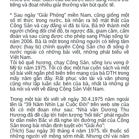
tiếng và đoạt nhiều giải thưởng văn bút quốc tế.
* Sau ngày “Giải Phóng” miền Nam, cũng giống một
số trí thức trong nước, bà nhận ra bộ mặt thật của
Cộng Sản và cay đắng vì đã bị lừa. Bà trở thành một
người chống đối chế độ, bị ngược đãi, giam cầm, cấm
đoán và sau cùng được cho phép sang Pháp sống từ
năm 2006. Bà là một trong những người có tiếng tăm
được (hay bị) chính quyền Cộng Sản cho đi sống ở
nước ngoài có những bài viết, những phát biểu về
Việt Nam.
Tôi bỏ quê hương, chạy Cộng Sản, sống lưu vong ở
Mỹ từ năm 1975. Tôi có đọc một hai cuốn sách và một
số bài viết ngắn phổ biến trên mạng của bà DTH trong
mấy năm gần đây. Rất phục văn tài và văn phong
cũng như lập luận sắc bén của bà, nhất là những gì
bà nói và viết về đảng Cộng Sản Việt Nam.
Trong một bài tôi viết về ngày 30.4.1975 năm ngoái
tên là “39 Năm Nhìn Lại Cuộc Đời” trên web site của
tôi có một đoạn như sau: “Nhà văn Dương Thu
Hương đã đề cập tới hiện tượng “hối tiếc” phát nguồn
từ dân miền Bắc vì đã nghe lời đường mật của Cộng
Sản trong bài nhận định tuyệt vời “Giải Ảo”:
(Trích) Sau ngày 30 tháng 4 năm 1975, tôi thuộc số
những người vỡ mộng sớm nhất. Nhưng chỉ vài năm