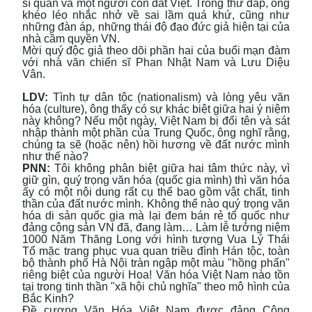
sĩ quan và một người con đất Việt. Trong thư đáp, ông
khéo léo nhắc nhở về sai lầm quá khứ, cũng như
những đàn áp, những thái độ đạo đức giả hiện tại của
nhà cầm quyền VN.
Mời quý độc giả theo dõi phần hai của buổi mạn đàm
với nhà văn chiến sĩ Phan Nhật Nam và Lưu Diệu
Vân.
LDV:
Tình tự dân tộc (nationalism) và lòng yêu văn
hóa (culture), ông thấy có sự khác biệt giữa hai ý niệm
này không? Nếu một ngày, Việt Nam bị đổi tên và sát
nhập thành một phần của Trung Quốc, ông nghĩ rằng,
chúng ta sẽ (hoặc nên) hồi hương về đất nước mình
như thế nào?
PNN:
Tôi không phân biệt giữa hai tâm thức này, vì
giữ gìn, quý trọng văn hóa (quốc gia mình) thì văn hóa
ấy có một nội dung rất cụ thể bao gồm vật chất, tinh
thần của đất nước mình. Không thể nào quý trọng văn
hóa di sản quốc gia mà lại đem bán rẻ tổ quốc như
đảng cộng sản VN đã, đang làm… Làm lễ tưởng niệm
1000 Năm Thăng Long với hình tượng Vua Lý Thái
Tổ mặc trang phục vua quan triều đình Hán tộc, toàn
bộ thành phố Hà Nội tràn ngập một màu "hồng phấn"
riêng biệt của người Hoa! Văn hóa Việt Nam nào tồn
tại trong tinh thần "xã hội chủ nghĩa" theo mô hình của
Bắc Kinh?
Đề cương Văn Hóa Việt Nam được đảng Cộng