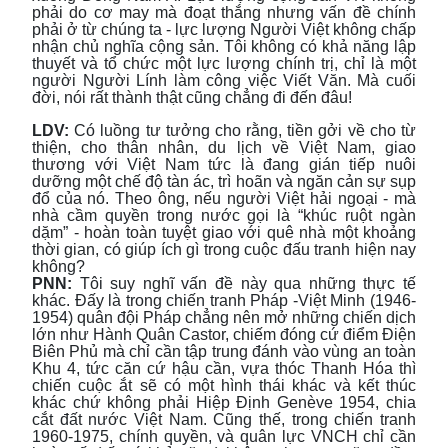
phải do cơ may mà đoạt thắng nhưng vấn đề chính
phải ở từ chúng ta - lực lượng Người Việt không chấp
nhận chủ nghĩa cộng sản. Tôi không có khả năng lập
thuyết và tổ chức một lực lượng chính trị, chỉ là một
người Người Lính làm công việc Viết Văn. Mà cuối
đời, nói rất thành thật cũng chẳng đi đến đâu!
LDV:
Có luồng tư tưởng cho rằng, tiền gởi về cho từ
thiện, cho thân nhân, du lịch về Việt Nam, giao
thương với Việt Nam tức là đang gián tiếp nuôi
dưỡng một chế độ tàn ác, trì hoãn và ngăn cản sự sụp
đổ của nó. Theo ông, nếu người Việt hải ngoại - mà
nhà cầm quyền trong nước gọi là “khúc ruột ngàn
dặm” - hoàn toàn tuyệt giao với quê nhà một khoảng
thời gian, có giúp ích gì trong cuộc đấu tranh hiện nay
không?
PNN:
Tôi suy nghĩ vấn đề này qua những thực tế
khác. Đấy là trong chiến tranh Pháp -Việt Minh (1946-
1954) quân đội Pháp chẳng nên mở những chiến dịch
lớn như Hành Quân Castor, chiếm đóng cứ điểm Điện
Biên Phủ mà chỉ cần tập trung đánh vào vùng an toàn
Khu 4, tức căn cứ hậu cần, vựa thóc Thanh Hóa thì
chiến cuộc ắt sẽ có một hình thái khác và kết thúc
khác chứ không phải Hiệp Định Genève 1954, chia
cắt đất nước Việt Nam. Cũng thế, trong chiến tranh
1960-1975, chính quyền, và quân lực VNCH chỉ cần