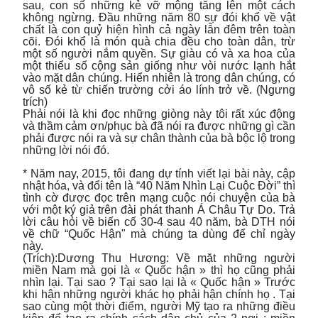
sau, con số những kẻ vỡ mộng tăng lên một cách
không ngừng. Đầu những năm 80 sự đói khổ về vật
chất là con quỷ hiện hình cả ngày lẫn đêm trên toàn
cõi. Đói khổ là món quà chia đều cho toàn dân, trừ
một số người nắm quyền. Sự giàu có và xa hoa của
một thiểu số cộng sản giống như vòi nước lạnh hắt
vào mặt dân chúng. Hiển nhiên là trong dân chúng, có
vô số kẻ từ chiến trường cởi áo lính trở về. (Ngưng
trích)
Phải nói là khi đọc những giòng này tôi rất xúc động
và thầm cảm ơn/phục bà đã nói ra được những gì cần
phải được nói ra và sự chân thành của bà bộc lộ trong
những lời nói đó.
* Năm nay, 2015, tôi đang dự tính viết lại bài này, cập
nhật hóa, và đổi tên là “40 Năm Nhìn Lại Cuộc Đời” thì
tình cờ được đọc trên mạng cuộc nói chuyện của bà
với một ký giả trên đài phát thanh Á Châu Tự Do. Trả
lời câu hỏi về biến cố 30-4 sau 40 năm, bà DTH nói
về chữ “Quốc Hận" mà chúng ta dùng để chỉ ngày
này.
(Trích):Dương Thu Hương: Về mặt những người
miền Nam mà gọi là « Quốc hận » thì họ cũng phải
nhìn lại. Tại sao ? Tại sao lại là « Quốc hận » Trước
khi hận những người khác họ phải hận chính họ . Tại
sao cùng một thời điểm, người Mỹ tạo ra những điều