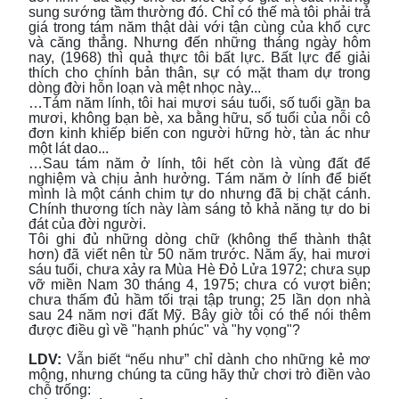
sung sướng tầm thường đó. Chỉ có thế mà tôi phải trả
giá trong tám năm thật dài với tận cùng của khổ cực
và căng thẳng. Nhưng đến những tháng ngày hôm
nay, (1968) thì quả thực tôi bất lực. Bất lực để giải
thích cho chính bản thân, sự có mặt tham dự trong
dòng đời hỗn loạn và mệt nhọc này...
…Tám năm lính, tôi hai mươi sáu tuổi, số tuổi gần ba
mươi, không bạn bè, xa bằng hữu, số tuổi của nỗi cô
đơn kinh khiếp biến con người hững hờ, tàn ác như
một lát dao...
…Sau tám năm ở lính, tôi hết còn là vùng đất để
nghiệm và chịu ảnh hưởng. Tám năm ở lính để biết
mình là một cánh chim tự do nhưng đã bị chặt cánh.
Chính thương tích này làm sáng tỏ khả năng tự do bi
đát của đời người.
Tôi ghi đủ những dòng chữ (không thể thành thật
hơn) đã viết nên từ 50 năm trước. Năm ấy, hai mươi
sáu tuổi, chưa xảy ra Mùa Hè Đỏ Lửa 1972; chưa sụp
vỡ miền Nam 30 tháng 4, 1975; chưa có vượt biên;
chưa thấm đủ hầm tối trại tập trung; 25 lần dọn nhà
sau 24 năm nơi đất Mỹ. Bây giờ tôi có thể nói thêm
được điều gì về "hạnh phúc" và "hy vọng"?
LDV:
Vẫn biết “nếu như” chỉ dành cho những kẻ mơ
mộng, nhưng chúng ta cũng hãy thử chơi trò điền vào
chỗ trống: