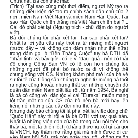
Chưa hết. Bà còn thắc mắc:
(Trích) “Tại sao cùng một thời điểm, người Mỹ tạo ra
những điều kiện để tạo ra chính sách dân chủ của 2
nơi : miền Nam Việt Nam và miền Nam Hàn Quốc. Tại
sao Hàn Quốc chiến thắng mà Việt Nam chiến bại ?...
Cái đó phải xét lại (Ngưng trích - chữ đậm do người
viết).
Bà đòi chúng tôi phải xét lại. Tại sao phải xét lại?
Nhất là lời yêu cầu này thốt ra từ miệng một người
(trước đây – và không còn dám nhận như thế nữa)
trong đám gọi là “Bên Thắng Cuộc” tuy bà DTH đã
“phản tỉnh” và bây giờ - có lẽ vì “đau” quá - nên có thái
độ chống Cộng Sản VN có lẽ còn hơn chúng tôi,
những người đã phải bỏ nước ra đi vì không thể
chung sống với CS. Những khám phá mới của bà về
sự tồi tệ của Cộng sản chúng ta nghe từ miệng bà thốt
ra nghe cũng khoái, nhưng thật sự những chuyện đó
quân dân miền Nam biết lâu rồi, từ năm 1954. Bà nghĩ
là bà có công với dân tộc vì cái "Eureka" muộn màng
lột trần mặt nạ của CS của bà nên bà mới hay lên
tiếng nói những câu dậy đời như thế này.
Nhưng dậy bảo chúng tôi là phải xét lại việc dùng chữ
“Quốc Hận” này thì tôi e là bà DTH với tay quá trán.
Nhất là những viện dẫn của bà trong câu nói trên cho
thấy bà, một là thiên lệch (chẳng thương xót gì cái gọi
là VNCH, tuy thầm mơ rằng giá mà mình được di cư
vào Nam hồi 54), mà còn ngây thơ (tôi không muốn