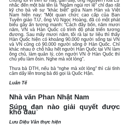
chúng tôi vì trên tờ này, gần đây, ông Nguyễn Hoa Lư
nhắc đến một bài tên là “Ngậm ngùi rơi lệ” chỉ đạo rất
kỹ cho bà về sự “khác biệt” giữa Nam Hàn và Việt
Nam hiện nay: “Một quan chức cao cấp của Ban
Tuyên giáo T.Ư, ông Vũ Ngọc Hoàng, đã có một phát
biểu gây ấn tượng mạnh: “Cách đây bốn, năm mươi
năm, VN và Hàn Quốc có trình độ phát triển tương
đương. Sau mấy mươi năm, tôi rà lại tư liệu thì thấy
Hàn Quốc hiện có khoảng 90.000 người sống tại VN
và VN cũng có 90.000 người sống ở Hàn Quốc. Chỉ
khác nhau ở chỗ hầu hết người Hàn Quốc tại VN làm
ông chủ, làm quản lý, còn người VN ở Hàn Quốc thì
chủ yếu làm ôsin. Nghe mà xót lòng”.
Thưa bà DTH, nếu bà “nghe mà xót lòng” thì cái tình
cảm dấy lên trong bà đó gọi là Quốc Hận.
Luân Tế
Nhà văn Phan Nhật Nam
Súng đạn nào giải quyết được
khổ đau
Lưu Diệu Vân thực hiện