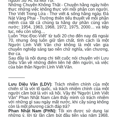
nguồn Sự Ác và Mối Tội.
Những Chuyện Không Thật - Chuyện hằng ngày hiện
thực những việc không thực với mỗi phận con người.
Thơ Viết Trong Lửa - Thơ viết & sống hằng ngày. Đá
Nát Vàng Phai - Trường thiên tiểu thuyết về mỗi phận
mệnh của tất cả chúng ta hằng dự phần cùng vận
nước: 1954, 1963, 1968, 1972, 1975, 2000… và tiếp
tục, nếu còn sống…
Luôn "Học-Đọc-Viết" từ tuổi 20 cho đến nay đã ngoài
70, nhưng ông luôn giữ tâm chất, tính cách là một
Người Lính Viết Văn chứ không là một văn gia
chuyên nghiệp sáng tạo nên chữ nghĩa, văn chương,
thơ ca.
Sau đây là nội dung chi tiết cuộc nói chuyện với Lưu
Diệu Vân về những điểm liên hệ đến người, và việc
của bản thân Người Lính Viết Văn.
_______
Lưu Diệu Vân (LDV)
: Trách nhiệm chính của một
chiến sĩ là với tổ quốc, và trách nhiệm chính của một
người cầm bút là với xã hội. Vậy thì “Người Lính Viết
Văn” Phan Nhật Nam cảm thấy mình có trách nhiệm
với những gì sau ngày mất nước, khi cây súng không
còn là một phương cách đáp trả?
Phan Nhật Nam (PHN):
Tôi xin được sử dụng lại
những ý, lời từ lần cầm bút đầu tiên vào năm 1968,