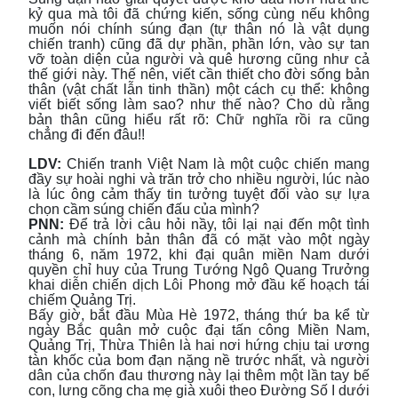
kỷ qua mà tôi đã chứng kiến, sống cùng nếu không
muốn nói chính súng đạn (tự thân nó là vật dụng
chiến tranh) cũng đã dự phần, phần lớn, vào sự tan
vỡ toàn diện của người và quê hương cũng như cả
thế giới này. Thế nên, viết cần thiết cho đời sống bản
thân (vật chất lẫn tinh thần) một cách cụ thể: không
viết biết sống làm sao? như thế nào? Cho dù rằng
bản thân cũng hiểu rất rõ: Chữ nghĩa rồi ra cũng
chẳng đi đến đâu!!
LDV:
Chiến tranh Việt Nam là một cuộc chiến mang
đầy sự hoài nghi và trăn trở cho nhiều người, lúc nào
là lúc ông cảm thấy tin tưởng tuyệt đối vào sự lựa
chọn cầm súng chiến đấu của mình?
PNN:
Để trả lời câu hỏi nầy, tôi lại nại đến một tình
cảnh mà chính bản thân đã có mặt vào một ngày
tháng 6, năm 1972, khi đại quân miền Nam dưới
quyền chỉ huy của Trung Tướng Ngô Quang Trưởng
khai diễn chiến dịch Lôi Phong mở đầu kế hoạch tái
chiếm Quảng Trị.
Bấy giờ, bắt đầu Mùa Hè 1972, tháng thứ ba kể từ
ngày Bắc quân mở cuộc đại tấn công Miền Nam,
Quảng Trị, Thừa Thiên là hai nơi hứng chịu tai ương
tàn khốc của bom đạn nặng nề trước nhất, và người
dân của chốn đau thương này lại thêm một lần tay bế
con, lưng cõng cha mẹ già xuôi theo Đường Số I dưới