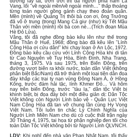
đường lây lất, ươn ướt thị da người phía nam La
Vang, lối "về ngoài mền/về ngoài mình…" thấp thoáng
từng toán người gồng gánh chạy theo đoàn quân.
Mền (mình) về Quảng Trị thôi bà con ơi, ông Trưởng
đã vô ở trung (trong) Mang Cá giư (như) kỳ Tết Mậu
Thân với mền (mình) rồi bà con nè…(Trích đoạn Mùa
Hè Đỏ Lửa).
Vâng, tôi đã nghe đồng bào kêu lên như thế trong
Mậu Thân ở Huế, 1968; đồng bào đã kêu lên "Lính
Cộng Hòa ơi cứu dân!" khi chạy loạn ở An Lộc, 1972.
Đồng bào kêu cầu cứu với Lính Cộng Hòa khi di tản
từ Cao Nguyên về Tuy Hòa, Bình Định, Nha Trang,
tháng 3, 1975. Và sau 1975, trên Biển Đông, trên
đường vượt biên ra khỏi nước, toàn dân Việt (không
phân biệt Bắc/Nam) đã trở thành một loại tiện dân đọa
đày khắp các trại tỵ nạn vùng Đông Nam Á, ở Hồng
Kông, trước đám hải tặc, lính Khmer Đỏ… Và hôm
nay trên biển Đông, trước "tàu lạ," dân tộc Việt bị
khinh biệt, bị đọa đày bởi một điều giản dị: Dân Tộc
Việt không còn Người Lính bảo vệ - Quân Lực Việt
Nam Cộng Hòa đã tan vỡ chung lần cùng Hy Vọng
Việt Nam. Tôi luôn tin chắc Lý Chính Nghĩa của
Người Lính Miền Nam cho dù có cuộc thất trận ngày
30 Tháng 4, 1975, tai họa từ phận nghiệp đen tối cho
toàn Dân Tộc Việt không bởi từ Người Lính QLVNCH.
LDV:
Khi nghĩ đến nhà văn Phan Nhật Nam, tôi thấy