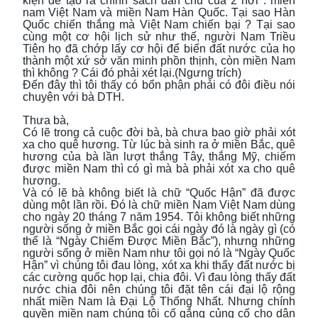
kiện để tạo ra chính sách dân chủ của 2 nơi : miền
nam Việt Nam và miền Nam Hàn Quốc. Tại sao Hàn
Quốc chiến thắng mà Việt Nam chiến bại ? Tại sao
cùng một cơ hội lịch sử như thế, người Nam Triều
Tiên họ đã chớp lấy cơ hội để biến đất nước của họ
thành một xứ sở văn minh phồn thịnh, còn miền Nam
thì không ? Cái đó phải xét lại.(Ngưng trích)
Đến đây thì tôi thấy có bổn phận phải có đôi điều nói
chuyện với bà DTH.
Thưa bà,
Có lẽ trong cả cuộc đời bà, bà chưa bao giờ phải xót
xa cho quê hương. Từ lúc bà sinh ra ở miền Bắc, quê
hương của bà lần lượt thắng Tây, thắng Mỹ, chiếm
được miền Nam thì có gì mà bà phải xót xa cho quê
hương.
Và có lẽ bà không biết là chữ “Quốc Hận” đã được
dùng một lần rồi. Đó là chữ miền Nam Việt Nam dùng
cho ngày 20 tháng 7 năm 1954. Tôi không biết những
người sống ở miền Bắc gọi cái ngày đó là ngày gì (có
thể là “Ngày Chiếm Được Miền Bắc”), nhưng những
người sống ở miền Nam như tôi gọi nó là “Ngày Quốc
Hận” vì chúng tôi đau lòng, xót xa khi thấy đất nước bị
các cường quốc họp lại, chia đôi. Vì đau lòng thấy đất
nước chia đôi nên chúng tôi đặt tên cái đại lộ rộng
nhất miền Nam là Đại Lộ Thống Nhất. Nhưng chính
quyền miền nam chúng tôi cố gắng củng cố cho dân