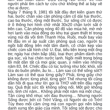
người phải tìm cách tự cứu chứ không thể ai bày vẽ
cho ai được.
Ngày 7 tháng 9, 1981 tôi bắt đầu đợt kiên giam thứ
hai, bước chân vào căn phòng cấm cố dài hai thước,
cao ba thước, rộng một thước. Sự sống chỉ có được
ở ô thông hơi hình chữ nhật 30x20 chận lưới sắt ở
trên cao. Căn phòng nóng 40 độ vào mùa hè, mờ mờ
hơi lạnh vào mùa đông do khu trại giam thiết trí trong
vùng núi đá vôi tỉnh Thanh Hóa. Ruồi, muỗi bay vào
thì đậu im vì áp suất căn phòng quá cao, người tù
ngồi bất động trên một tấm đanh, cổ chân kẹp vào
chiếc cùm sắt hình chữ U. Đại, tiểu tiện trong một ống
tre; ngày hai chén bắp (đá), loại thực phẩm dành cho
gia súc, và hai chén nước lạnh. Ngồi miết trong bóng
tối mất dần tất cả mọi giác quan, ý niệm vào những
năm 83, 84. Chiếc đầu có lúc tưởng như bốc khói, sôi
lửa do buồn phiền, âu lo… Làm sao có thể sống sót?!
Làm sao có thể qua từng giây? Phải, từng giây chứ
không được từng phút, từng giờ! Thế nhưng tôi cũng
dần hồi đi qua như lời gọi là THƠ viết trên đầu ngón
tay. Quả thật sức tôi không sống nổi. Một giờ không
nói, tính chỉ năm... Không phải một năm mà một chục.
Tận cùng khổ nhục với đau thương… Nhưng người
Sống được bởi có Trời! Vâng, có Người do có Trời!
Tùy theo mỗi cảm ứng mà con người gọi nên bằng
danh xưng tôn giáo của mình. Tôi sống sót được cho