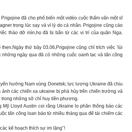
 Prigojine đã cho phổ biến một vidéo cuộc thẩm vấn một sĩ
ner trong lúc say và vì lý do cá nhân. Prigojine cũng cáo
c tháo dỡ mìn,họ đã bị bắn từ các vị trí của quân Nga.
n.Ngày thứ bảy 03.06,Prigojine cũng chỉ trích việc 'lùi
ong những ngày qua đã có những cuộc oanh tạc và tấn công
 tuyến hướng Nam vùng Donetsk; lực lượng Ukraine đã chịu
nh các chiến xa ukraine bị phá hủy trên chiến trường và
t trong những sở chỉ huy tiền phương.
 Mỹ Lloyd Austin coi rằng Ukraine lo phần thông báo các
uộc tấn công loan báo từ nhiều tháng qua để tái chiếm các
các kế hoạch thích sự im lặng"!