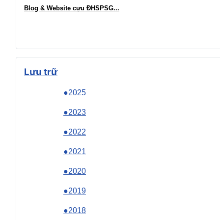
Blog & Website cựu ĐHSPSG..
.
Lưu trữ
●2025
●2023
●2022
●2021
●2020
●2019
●2018