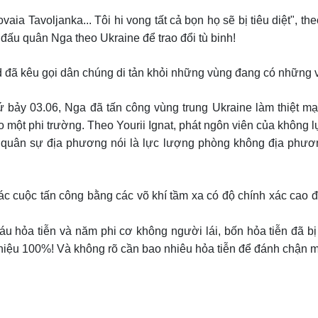
ia Tavoljanka... Tôi hi vong tất cả bọn họ sẽ bị tiêu diệt", t
đấu quân Nga theo Ukraine để trao đổi tù binh!
 đã kêu gọi dân chúng di tản khỏi những vùng đang có những v
ứ bảy 03.06, Nga đã tấn công vùng trung Ukraine làm thiệt m
 một phi trường. Theo Yourii Ignat, phát ngôn viên của không 
c quân sự địa phương nói là lực lượng phòng không địa phươn
 cuộc tấn công bằng các võ khí tầm xa có độ chính xác cao để
áu hỏa tiễn và năm phi cơ không người lái, bốn hỏa tiễn đã bị
hiệu 100%! Và không rõ cần bao nhiêu hỏa tiễn để đánh chận m