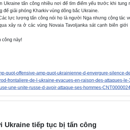
n Ukraine tấn công nhiều nơi để tìm điểm yếu trước khi tung
 để giải phóng Kharkiv vùng dông bắc Ukraine.
Các lực lượng tấn công nói họ là người Nga nhưng cộng tác vớ
ua xảy ra ở các vùng Novaia Tavoljanka sát cạnh biên giới U
n công này!
-amp-quot-offensive-amp-quot-ukrainienne-d-envergure-silence
gorod-frontaliere-de-l-ukraine-evacues-en-raison-des-attaque
accuse-une-unite-russe-d-avoir-attaque-ses-hommes-CNT0000024
 Ukraine tiếp tục bị tấn công