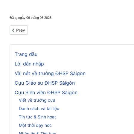
Đăng ngày 06 tháng 06.2023
Previous article: Những vận động cho hòa bình tại Ukraine
Prev
Trang đầu
Lời dẫn nhập
Vài nét về trường ĐHSP Sàigòn
Cựu Giáo sư ĐHSP Sàigòn
Cựu Sinh viên ĐHSP Sàigòn
Viết về trường xưa
Danh sách và tài liệu
Tin tức & Sinh hoạt
Một thời dạy hoc
Nhắn tin & Tìm bạn