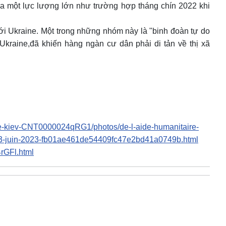
 ra một lực lượng lớn như trường hợp tháng chín 2022 khi
i Ukraine. Một trong những nhóm này là "binh đoàn tự do
kraine,đã khiến hàng ngàn cư dân phải di tản về thị xã
-de-kiev-CNT0000024qRG1/photos/de-l-aide-humanitaire-
s-le-3-juin-2023-fb01ae461de54409fc47e2bd41a0749b.html
rGFl.html