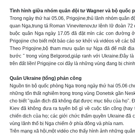
Tình hình giữa nhóm quân đội tư Wagner và bộ quốc 
Trong ngày thứ hai 05.06, Prigojine,thủ lãnh nhóm quân đ
quan Nga,trung tá Roman Vinevitenov,tư lệnh lữ đoàn 72 c
buộc quân Nga ngày 17.05 đã đặt mìn các con đường ở đ
Prigojine cho biết một báo cáo sơ khởi và vidéos về các b
Theo Prigojine,bộ tham mưu quân sự Nga đã để mất địa đ
bước " trong vùng Belgorod,giáp ranh với Ukraine.Đây là
trên đất liền! Prigojine coi đây là những vùng đang bị chi
Quân Ukraine (tổng) phản công
Nguồn tin bộ quốc phòng Nga trong ngày thứ hai 05.06 ch
những tổn thất nghiêm trọng trong vùng Donetsk gần Nes
cho biết "quân địch đã không đạt được mục tiêu của họ". Đ
Kiev đã không đưa ra tuyên bố gì về cuộc tấn công (hay
chiến dịch của họ; các giới chức thẩm quyền Ukraine đã c
vùng lãnh thổ bị Nga chiếm ở phía đông và phía nam.
Trên mạng xã hội,một vidéo cho thấy hình ảnh những quân 