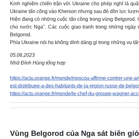
Kinh nghiệm chiến trận với Ukraine cho phép nghĩ là quâ
Ukraine tấn công vào Kherson nhưng sau đó dồn lực lượng
Hiện đang có những cuộc tấn công trong vùng Belgorod. 
cho nước Nga". Các cuộc giao tranh trong những ngày q
Belgorod.
Phía Ukraine nói họ không dính dáng gì trong những vụ tấ
05.06.2023
Nhữ Đình Hùng tổng hợp
https://actu.orange.fr/monde/moscou-affirme-contrer-une
est-distribuee-a-des-habitants-de-la-region-russe-de-bel
https://actu.orange.fr/monde/le-chef-du-groupe-wagner-
Vùng Belgorod của Nga sát biên giới