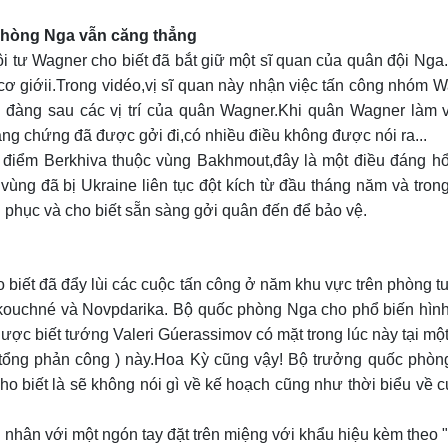
phòng Nga vẫn căng thẳng
ội tư Wagner cho biết đã bắt giữ một sĩ quan của quân đội Nga.
ơ giớii.Trong vidéo,vị sĩ quan này nhận việc tấn công nhóm Wag
àng sau các vị trí của quân Wagner.Khi quân Wagner làm việ
ằng chứng đã được gởi đi,có nhiều điều không được nói ra...
iểm Berkhiva thuộc vùng Bakhmout,đây là một điều đáng hổ thẹ
 vùng đã bị Ukraine liên tục đột kích từ đầu tháng năm và tr
nh phục và cho biết sẵn sàng gởi quân đến để bảo vệ.
o biết đã đẩy lùi các cuộc tấn công ở năm khu vực trên phòng
kouchné và Novpdarika. Bộ quốc phòng Nga cho phổ biến hình ả
ược biết tướng Valeri Gúerassimov có mặt trong lúc này tại mộ
 tổng phản công ) này.Hoa Kỳ cũng vậy! Bộ trưởng quốc phòng
ho biết là sẽ không nói gì về kế hoạch cũng như thời biểu về c
nhân với một ngón tay đặt trên miệng với khẩu hiệu kèm theo "