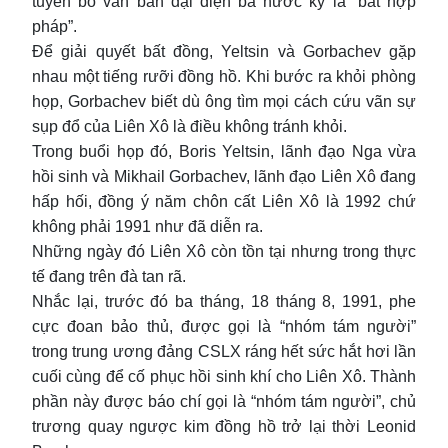
tuyên bố văn bản đại diện ba nước ký là “bất hợp
pháp”.
Để giải quyết bất đồng, Yeltsin và Gorbachev gặp
nhau một tiếng rưỡi đồng hồ. Khi bước ra khỏi phòng
họp, Gorbachev biết dù ông tìm mọi cách cứu vãn sự
sụp đổ của Liên Xô là điều không tránh khỏi.
Trong buổi họp đó, Boris Yeltsin, lãnh đạo Nga vừa
hồi sinh và Mikhail Gorbachev, lãnh đạo Liên Xô đang
hấp hối, đồng ý năm chôn cất Liên Xô là 1992 chứ
không phải 1991 như đã diễn ra.
Những ngày đó Liên Xô còn tồn tại nhưng trong thực
tế đang trên đà tan rã.
Nhắc lại, trước đó ba tháng, 18 tháng 8, 1991, phe
cực đoan bảo thủ, được gọi là “nhóm tám người”
trong trung ương đảng CSLX ráng hết sức hắt hơi lần
cuối cùng để cố phục hồi sinh khí cho Liên Xô. Thành
phần này được báo chí gọi là “nhóm tám người”, chủ
trương quay ngược kim đồng hồ trở lại thời Leonid