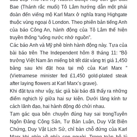
Bae (Thánh rắc muối) Tô Lâm hướng dẫn một phái
đoàn đến viếng mộ Karl Marx ở nghĩa trang Highgate
thuộc vùng ngoại ô London. Theo phiên bản tiếng Anh
của báo Công An, hành động của Tô Lâm thể hiện
truyền thống “uống nước nhớ nguồn”.
Các báo Anh và Mỹ phê bình hành động này. Tựa của
bài báo trên The Independent hôm 8 tháng 11: “Bộ
trưởng Việt Nam ăn miếng bít tết dát vàng trị giá 1,450
bảng sau khi đặt hoa tại mộ của Karl Marx ”
(Vietnamese minister fed £1,450 gold-plated steak
after laying flowers at Karl Marx’s grave).
Khi đặt tựa như vậy, tác giả bài báo đã thấy ra những
điểm nghịch lý giữa hai sự kiện. Dưới lăng kính tư
cách lãnh đạo, hai hành động đó chửi nhau.
Tạm gác qua bên chuyện đúng hay sai trongTuyên
Ngôn Đảng Cộng Sản, Tư Bản Luận, Duy Vật Biện
Chứng, Duy Vật Lịch Sử, chỉ bàn chỗ đứng của Karl
Marx khi nhìn về phía con người. Trong toàn bộ lý