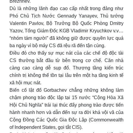
Brezhnev.
Dù là những lãnh đạo cao cấp nhất trong đảng như
Phó Chủ Tịch Nước Gennady Yanayev, Thủ tướng
Valentin Pavlov, Bộ Trưởng Bộ Quốc Phòng Dmitry
Yazov, Tổng Giám Đốc KGB Vladimir Kryuchkov v.v…
“nhóm tám người” đã không giữ được quyền lực quá
ba ngày vì bộ máy CS đã rệu rã đến tận cùng.
Điều đó cho thấy sự mục nát của các chế độ độc tài
CS thường bắt đầu từ bên trong cơ chế. Căn nhà
càng cao càng dễ sụp đổ. Thượng tầng kiến trúc
chính trị không thể tồn tại lâu trên một hạ tầng kinh tế
xã hội mục nát.
Biến cố lật đổ Gorbachev chẳng những không làm
chậm phong trào độc lập tại 15 nước “Cộng Hòa Xã
Hội Chủ Nghĩa” trái lại thúc đẩy phong trào được tiến
hành nhanh hơn và dẫn đến sự ra đời khá vội vã của
Cộng Đồng Các Quốc Gia Độc Lập (Commonwealth
of Independent States, gọi tắt CIS).