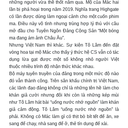
những người vừa thề thốt năm qua. Mộ của Mác hai
lần bị phá hoại trong năm 2019. Nghĩa trang Highgate
có lần được dùng làm ngoại cảnh cho một cuốn phim
ma. Điều này vô tình nhưng trùng hợp lý thú với câu
mở đầu cho Tuyên Ngôn Đảng Cộng Sản “Một bóng
ma đang ám ảnh Châu Âu”.
Nhưng Việt Nam thì khác. Sự kiện Tô Lâm đến đặt
vòng hoa tại mộ Mác cho thấy ý thức hệ CS vẫn có tác
dụng lừa gạt được một số không nhỏ người Việt
thuộc nhiều trình độ nhận thức khác nhau.
Bộ máy tuyên truyền của đảng trong một mức độ nào
đó vẫn thành công. Trên sân khấu chính trị Việt Nam,
các lãnh đạo đảng không chỉ là những tên hề làm cho
khán giả cười nhưng đôi khi còn là những kép mùi
như Tô Lâm hát bài “uống nước nhớ nguồn” làm khán
giả cảm động. Tô Lâm “uống nước nhớ nguồn” là
phải. Không có Mác làm gì có thịt bò bít tết để ăn, xe
sang để chạy, nhà sang để ở, thẻ tín dụng để xài.