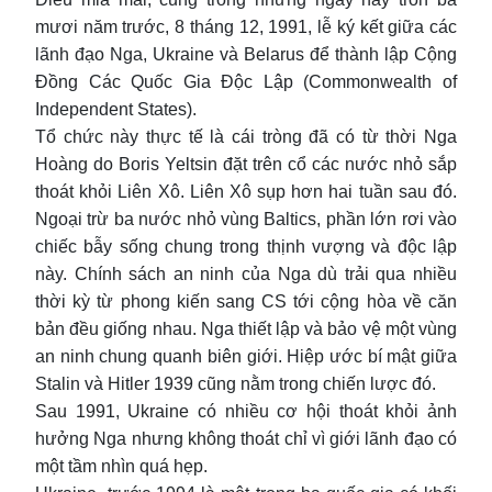
mươi năm trước, 8 tháng 12, 1991, lễ ký kết giữa các
lãnh đạo Nga, Ukraine và Belarus để thành lập Cộng
Đồng Các Quốc Gia Độc Lập (Commonwealth of
Independent States).
Tổ chức này thực tế là cái tròng đã có từ thời Nga
Hoàng do Boris Yeltsin đặt trên cổ các nước nhỏ sắp
thoát khỏi Liên Xô. Liên Xô sụp hơn hai tuần sau đó.
Ngoại trừ ba nước nhỏ vùng Baltics, phần lớn rơi vào
chiếc bẫy sống chung trong thịnh vượng và độc lập
này. Chính sách an ninh của Nga dù trải qua nhiều
thời kỳ từ phong kiến sang CS tới cộng hòa về căn
bản đều giống nhau. Nga thiết lập và bảo vệ một vùng
an ninh chung quanh biên giới. Hiệp ước bí mật giữa
Stalin và Hitler 1939 cũng nằm trong chiến lược đó.
Sau 1991, Ukraine có nhiều cơ hội thoát khỏi ảnh
hưởng Nga nhưng không thoát chỉ vì giới lãnh đạo có
một tầm nhìn quá hẹp.