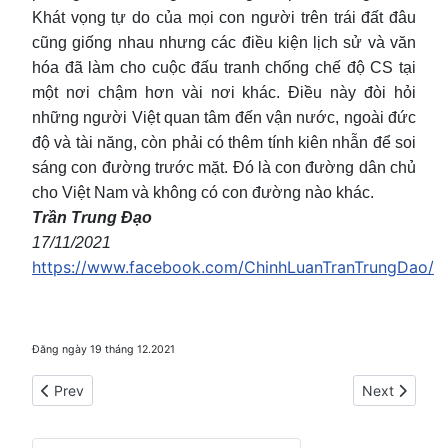
Khát vọng tự do của mọi con người trên trái đất đâu
cũng giống nhau nhưng các điều kiện lịch sử và văn
hóa đã làm cho cuộc đấu tranh chống chế độ CS tại
một nơi chậm hơn vài nơi khác. Điều này đòi hỏi
những người Việt quan tâm đến vận nước, ngoài đức
độ và tài năng, còn phải có thêm tính kiên nhẫn để soi
sáng con đường trước mặt. Đó là con đường dân chủ
cho Việt Nam và không có con đường nào khác.
Trần Trung Đạo
17/11/2021
https://www.facebook.com/ChinhLuanTranTrungDao/
Đăng ngày 19 tháng 12.2021
Previous article: Solzhenitsyn, Putin và Chủ nghĩa Dân tộc tại
Next article:
Prev
Next