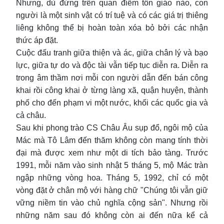
Nhưng, dù đứng trên quan điểm tôn giáo nào, con
người là một sinh vật có trí tuệ và có các giá trị thiêng
liêng không thể bị hoàn toàn xóa bỏ bởi các nhận
thức áp đặt.
Cuộc đấu tranh giữa thiện và ác, giữa chân lý và bạo
lực, giữa tự do và độc tài vẫn tiếp tục diễn ra. Diễn ra
trong âm thầm nơi mỗi con người dẫn đến bán công
khai rồi công khai ở từng làng xã, quận huyện, thành
phố cho đến phạm vi một nước, khối các quốc gia và
cả châu.
Sau khi phong trào CS Châu Âu sụp đổ, ngôi mộ của
Mác mà Tô Lâm đến thăm không còn mang tính thời
đại mà được xem như một di tích bảo tàng. Trước
1991, mỗi năm vào sinh nhật 5 tháng 5, mộ Mác tràn
ngập những vòng hoa. Tháng 5, 1992, chỉ có một
vòng đặt ở chân mộ với hàng chữ "Chúng tôi vẫn giữ
vững niềm tin vào chủ nghĩa cộng sản". Nhưng rồi
những năm sau đó không còn ai đến nữa kể cả