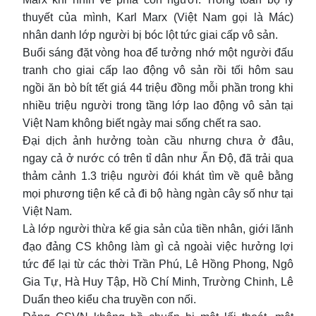
thuyết của mình, Karl Marx (Việt Nam gọi là Mác)
nhân danh lớp người bị bóc lột tức giai cấp vô sản.
Buổi sáng đặt vòng hoa để tưởng nhớ một người đấu
tranh cho giai cấp lao động vô sản rồi tối hôm sau
ngồi ăn bò bít tết giá 44 triệu đồng mỗi phần trong khi
nhiều triệu người trong tầng lớp lao động vô sản tại
Việt Nam không biết ngày mai sống chết ra sao.
Đại dịch ảnh hưởng toàn cầu nhưng chưa ở đâu,
ngay cả ở nước có trên tỉ dân như Ấn Độ, đã trải qua
thảm cảnh 1.3 triệu người đói khát tìm về quê bằng
mọi phương tiện kể cả đi bộ hàng ngàn cây số như tại
Việt Nam.
Là lớp người thừa kế gia sản của tiền nhân, giới lãnh
đạo đảng CS không làm gì cả ngoài việc hưởng lợi
tức để lại từ các thời Trần Phú, Lê Hồng Phong, Ngô
Gia Tự, Hà Huy Tập, Hồ Chí Minh, Trường Chinh, Lê
Duẩn theo kiểu cha truyền con nối.