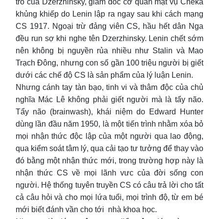
trò của Dzerzhinsky, giám đốc cơ quan mật vụ Cheka
khủng khiếp do Lenin lập ra ngay sau khi cách mạng
CS 1917. Ngoại trừ đảng viên CS, hầu hết dân Nga
đều run sợ khi nghe tên Dzerzhinsky. Lenin chết sớm
nên không bị nguyền rủa nhiều như Stalin và Mao
Trạch Đông, nhưng con số gần 100 triệu người bị giết
dưới các chế độ CS là sản phẩm của lý luận Lenin.
Nhưng cánh tay tàn bạo, tinh vi và thâm độc của chủ
nghĩa Mác Lê không phải giết người mà là tẩy não.
Tẩy não (brainwash), khái niệm do Edward Hunter
dùng lần đầu năm 1950, là một tiến trình nhằm xóa bỏ
mọi nhận thức độc lập của một người qua lao động,
qua kiểm soát tâm lý, qua cải tạo tư tưởng để thay vào
đó bằng một nhận thức mới, trong trường hợp này là
nhận thức CS về mọi lãnh vưc của đời sống con
người. Hệ thống tuyên truyền CS có câu trả lời cho tất
cả câu hỏi và cho mọi lứa tuổi, mọi trình độ, từ em bé
mới biết đánh vần cho tới nhà khoa học.