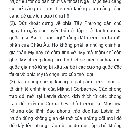
mục tiêu “tự do dân chủ” và “thoát Nga”. Mục tiêu càng
cụ thể càng dễ thực hiện và không gian càng rộng
càng dễ quy tụ người ủng hộ.
(2). Dứt khoát đứng về phía Tây Phương dân chủ
ngay từ ngày đầu tuyên bố độc lập. Các lãnh đạo ba
quốc gia Baltic luôn nghĩ rằng đất nước họ là một
phần của Châu Âu. Họ không phải là những chính trị
gia thân Mỹ hay có cảm tình với Mỹ mà thậm chí còn
ghét Mỹ nhưng đồng thời họ biết để hiện đại hóa một
quốc gia nhỏ từng bị xâu xé bởi các cường quốc độc
tài đi về phía Mỹ là chọn lựa của thời đại.
(3). Vận dụng nhưng không bị gạt gẫm trước mọi cải
tổ kinh tế chính trị của Mikhail Gorbachev. Các phong
trào đổi mới tại Latvia được kích thích từ các phong
trào đổi mới do Gorbachev chủ trương tại Moscow.
Nhưng các lãnh đạo phong trào độc lập Latvia chỉ
muốn dùng không gian dễ thở của những đổi mới đó
để dấy lên phong trào đòi tự do độc lập chứ không