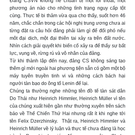
Đảng CSVN không hề chuẩn bị một lối thoát, một
phương án nào cho những tình trạng nguy cấp tột
cùng. Thực tế bi thảm vừa qua cho thấy, suốt hơn 46
năm, chắc chắn trong các hội nghị trung ương chưa ai
từng đặt ra câu hỏi đảng phải làm gì để đối phó nếu
môt đại dịch, một đại thiên tai xảy ra trên đất nước.
Nhìn cách giải quyết khi biến cố xảy ra để thấy sự bất
lực, vụng về, rừng rú và vô nhân của đảng.
Từ khi thành lập đến nay, đảng CS không sáng tạo
thêm gì mới ngoài hai phương tiện sẵn có gồm một bộ
máy tuyên truyền tinh vi và những cách bách hại
người tàn bạo do ông tổ Lenin để lại.
Chúng ta thường nghe những tên đồ tể tàn sát dân
Do Thái như Heinrich Himmler, Heinrich Müller vì tên
của chúng xuất hiện gần như thường xuyên trên sách
báo về Thế Chiến Thứ Hai nhưng rất ít khi nghe tới
tên Felix Dzerzhinsky. Thật ra, Heinrich Himmler và
Heinrich Müller về lý luận và thực tế chưa đáng là học