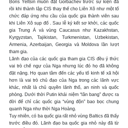
Boris Yeltsin muốn đặt Gorbachev trước sự kiện đã
rồi khi thành lập CIS thay thế cho Liên Xô như một tổ
chức đáp ứng nhu cầu của quốc gia thành viên sau
khi Liên Xô sụp đổ . Sau lễ ký kết sơ khởi, các quốc
gia Trung Á và vùng Caucasus như Kazakhstan,
Kyrgyzstan, Tajikistan, Turkmenistan, Uzbekistan,
Armenia, Azerbaijan, Georgia và Moldova lần lượt
tham gia.
Lãnh đạo của các quốc gia tham gia CIS đều ý thức
vai trò chế ngự của Nga nhưng lúc đó họ đã không
đặt nặng. Họ quan tâm đến các yếu tố kinh tế xã hội
hơn là vai trò chủ đạo của Nga trong các lãnh vực
khác, nhất là chủ quyền lãnh thổ, an ninh và quốc
phòng. Dưới thời Putin khái niệm “lân bang” được ra
đời để chỉ các quốc gia “vùng độn” bao bọc chung
quanh Nga như thời Nga Hoàng.
Tuy nhiên, có ba quốc gia rất nhỏ vùng Baltics đã thấy
trước điều đó. Lãnh đạo ba quốc gia nhỏ này đã từ