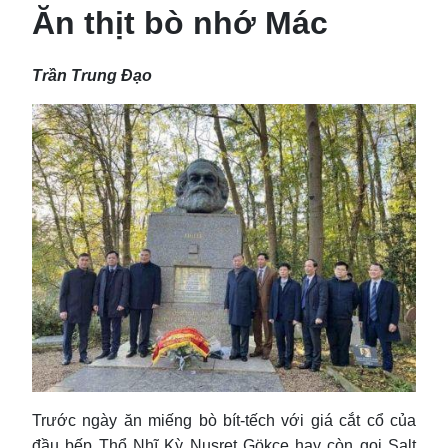
Ăn thịt bò nhớ Mác
Trần Trung Đạo
Trước ngày ăn miếng bò bít-tếch với giá cắt cổ của
đầu bếp Thổ Nhĩ Kỳ Nusret Gökçe hay còn gọi Salt