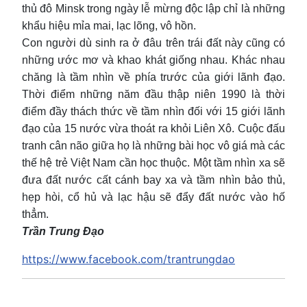
thủ đô Minsk trong ngày lễ mừng độc lập chỉ là những
khẩu hiệu mỉa mai, lạc lõng, vô hồn.
Con người dù sinh ra ở đâu trên trái đất này cũng có
những ước mơ và khao khát giống nhau. Khác nhau
chăng là tầm nhìn về phía trước của giới lãnh đạo.
Thời điểm những năm đầu thập niên 1990 là thời
điểm đầy thách thức về tầm nhìn đối với 15 giới lãnh
đạo của 15 nước vừa thoát ra khỏi Liên Xô. Cuộc đấu
tranh cân não giữa họ là những bài học vô giá mà các
thế hệ trẻ Việt Nam cần học thuộc. Một tầm nhìn xa sẽ
đưa đất nước cất cánh bay xa và tầm nhìn bảo thủ,
hẹp hòi, cổ hủ và lạc hậu sẽ đẩy đất nước vào hố
thẳm.
Trần Trung Đạo
https://www.facebook.com/trantrungdao