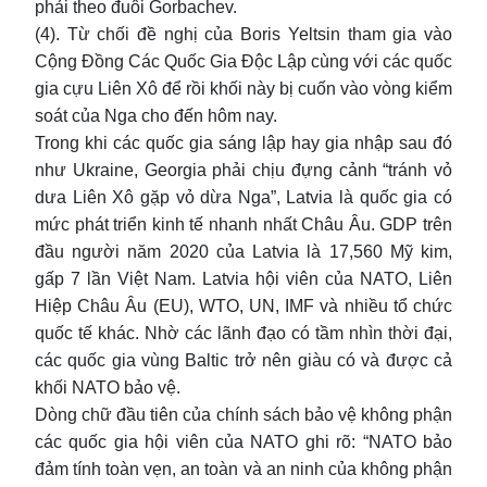
phải theo đuôi Gorbachev.
(4). Từ chối đề nghị của Boris Yeltsin tham gia vào
Cộng Đồng Các Quốc Gia Độc Lập cùng với các quốc
gia cựu Liên Xô để rồi khối này bị cuốn vào vòng kiểm
soát của Nga cho đến hôm nay.
Trong khi các quốc gia sáng lập hay gia nhập sau đó
như Ukraine, Georgia phải chịu đựng cảnh “tránh vỏ
dưa Liên Xô gặp vỏ dừa Nga”, Latvia là quốc gia có
mức phát triển kinh tế nhanh nhất Châu Âu. GDP trên
đầu người năm 2020 của Latvia là 17,560 Mỹ kim,
gấp 7 lần Việt Nam. Latvia hội viên của NATO, Liên
Hiệp Châu Âu (EU), WTO, UN, IMF và nhiều tổ chức
quốc tế khác. Nhờ các lãnh đạo có tầm nhìn thời đại,
các quốc gia vùng Baltic trở nên giàu có và được cả
khối NATO bảo vệ.
Dòng chữ đầu tiên của chính sách bảo vệ không phận
các quốc gia hội viên của NATO ghi rõ: “NATO bảo
đảm tính toàn vẹn, an toàn và an ninh của không phận