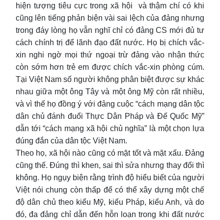
hiện tượng tiêu cực trong xã hội và thậm chí có khi
cũng lên tiếng phản biện vài sai lệch của đảng nhưng
trong đáy lòng họ vẫn nghĩ chỉ có đảng CS mới đủ tư
cách chính trị để lãnh đạo đất nước. Họ bị chích vắc-
xin nghi ngờ mọi thứ ngoại trừ đảng vào nhận thức
còn sớm hơn trẻ em được chích vắc-xin phòng cúm.
Tại Việt Nam số người không phân biệt được sự khác
nhau giữa một ông Tây và một ông Mỹ còn rất nhiều,
và vì thế họ đồng ý với đảng cuộc “cách mạng dân tộc
dân chủ đánh đuổi Thực Dân Pháp và Đế Quốc Mỹ”
dẫn tới “cách mạng xã hội chủ nghĩa” là một chọn lựa
đúng đắn của dân tộc Việt Nam.
Theo họ, xã hội nào cũng có mặt tốt và mặt xấu. Đảng
cũng thế. Đúng thì khen, sai thì sửa nhưng thay đổi thì
không. Họ ngụy biện rằng trình độ hiểu biết của người
Việt nói chung còn thấp để có thể xây dựng một chế
độ dân chủ theo kiểu Mỹ, kiểu Pháp, kiểu Anh, và do
đó, đa đảng chỉ dẫn đến hỗn loạn trong khi đất nước