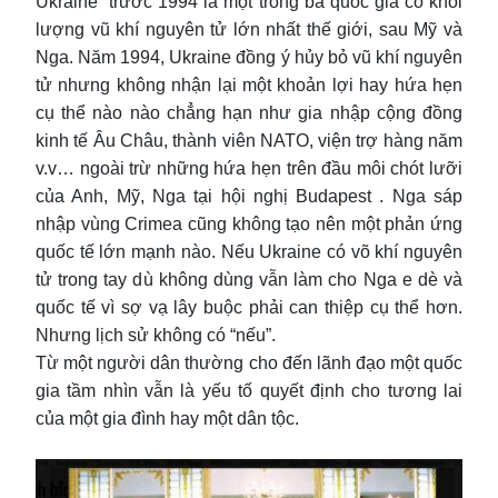
Ukraine trước 1994 là một trong ba quốc gia có khối
lượng vũ khí nguyên tử lớn nhất thế giới, sau Mỹ và
Nga. Năm 1994, Ukraine đồng ý hủy bỏ vũ khí nguyên
tử nhưng không nhận lại một khoản lợi hay hứa hẹn
cụ thể nào nào chẳng hạn như gia nhập cộng đồng
kinh tế Âu Châu, thành viên NATO, viện trợ hàng năm
v.v… ngoài trừ những hứa hẹn trên đầu môi chót lưỡi
của Anh, Mỹ, Nga tại hội nghị Budapest . Nga sáp
nhập vùng Crimea cũng không tạo nên một phản ứng
quốc tế lớn mạnh nào. Nếu Ukraine có võ khí nguyên
tử trong tay dù không dùng vẫn làm cho Nga e dè và
quốc tế vì sợ vạ lây buộc phải can thiệp cụ thể hơn.
Nhưng lịch sử không có “nếu”.
Từ một người dân thường cho đến lãnh đạo một quốc
gia tầm nhìn vẫn là yếu tố quyết định cho tương lai
của một gia đình hay một dân tộc.