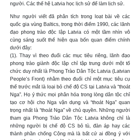
người. Các thế hệ Latvia học lịch sử để làm lịch sử.
Như người viết đã phân tích trong loạt bài về các
quốc gia vùng Baltics, trong thời điểm 1990, các lãnh
đạo phong trào độc lập Latvia có một tầm nhìn vô
cùng sáng suốt thể hiện qua bốn quan điểm chính
dưới đây:
(1). Thay vì theo đuổi các mục tiêu riêng, lãnh đạo
phong trào giành độc lập chỉ tập trung dưới một tổ
chức duy nhất là Phong Trào Dân Tộc Latvia (Latvian
People’s Front) nhằm theo đuổi chỉ một mục tiêu cụ
thể trước mắt là loại bỏ chế độ CS tại Latvia và “thoát
Nga”. Họ ý thức mọi phân hóa trong lòng dân tộc chỉ
tạo cơ hội cho Nga vận dụng và “thoát Nga” quan
trọng nhất là “thoát Nga” về chủ quyền. Những người
tham gia Phong Trào Dân Tộc Latvia không chỉ là
những người bị chế độ CS bỏ tù, đàn áp hay các
thành phần chống Cộng mà là bất cứ ai đồng ý với