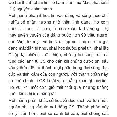
Có hai thành phần tin Tô Lâm thăm mộ Mác phát xuất
từ ý nguyện chân thành.
Một thành phần ít học tin vào đảng và sống theo chủ
nghĩa số phận nương nhờ thần linh đảng. Họ xem
đảng là nắng, là mưa, là mùa xuân, là hy vọng. Bộ
máy tuyên truyền của đảng buộc hơn 90 triệu người
dân Việt, từ một em bé vừa tập nói cho đến cụ già
đang mất dần trí nhớ, phải học thuộc, phải tin, phải lặp
đi lặp lại những khẩu hiệu, những lời sùng bái, ca
tụng các lãnh tụ CS cho đến khi chúng được ghi sâu
vào ý thức để trở thành một phần trong đời sống đạo
đức và tình cảm của con người. Với thành phần này,
cơ chế chính trị CS là tất yếu chẳng khác gì thời tiết.
Họ vui khi một cơn gió mát thổi qua nhưng không
buồn lắm khi trời nắng rát.
Một thành phần khác có học và đọc sách vở từ nhiều
nguồn nhưng vẫn tin nơi đảng CS. Thành phần này
có lý luận hơn, biết so sánh tốt xấu, biết chống các