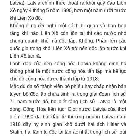
Latvia), Latvia chính thức thoát ra khỏi quỹ đạo Liên
Xô ngày 4 tháng 5 năm 1990, hơn một năm rưỡi trước
khi Liên Xô đổ.
Không ít người nghĩ một cách bi quan và hạn hẹp
rằng khi nào Liên Xô còn tồn tại thì các nước nhỏ
chung quanh khó mà độc lập. Không. Phần lớn các
quốc gia trong khối Liên Xô trở nên độc lập trước khi
Liên Xô tan rã.
Lãnh đạo của nền cộng hòa Latvia khẳng định họ
không phải là một nước cộng hòa tân lập mà kế tục
chế độ cộng hòa được thành lập từ 1918.
Mặc dù đa số thành viên bỏ phiếu hay chấp nhận bản
tuyên bố độc lập chưa sinh ra trong giai đoạn lịch sử
71 năm trước đó, họ biết rằng lịch sử Latvia là một
dòng Cộng Hòa liên tục. Giọt nước Latvia của thời
điểm 1990 đã bắt đầu từ thượng nguồn Latvia năm
1918 đầy hy sinh gian khổ dưới hai ách Hitler và
Stalin, hai lãnh tụ độc tài tàn ác nhất trong lịch sử loài