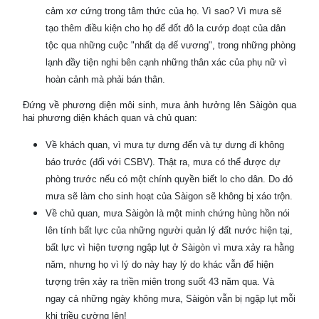
cảm xơ cứng trong tâm thức của họ. Vì sao? Vì mưa sẽ
tạo thêm điều kiện cho họ để đốt đô la cướp đoạt của dân
tộc qua những cuộc "nhất dạ đế vương", trong những phòng
lạnh đầy tiện nghi bên cạnh những thân xác của phụ nữ vì
hoàn cảnh mà phải bán thân.
Đứng về phương diện môi sinh, mưa ảnh hưởng lên Sàigòn qua
hai phương diện khách quan và chủ quan:
Về khách quan, vì mưa tự dưng đến và tự dưng đi không
báo trước (đối với CSBV). Thật ra, mưa có thể được dự
phòng trước nếu có một chính quyền biết lo cho dân. Do đó
mưa sẽ làm cho sinh hoạt của Sàigon sẽ không bị xáo trộn.
Về chủ quan, mưa Sàigòn là một minh chứng hùng hồn nói
lên tính bất lực của những người quản lý đất nước hiện tại,
bất lực vì hiện tượng ngập lụt ở Sàigòn vì mưa xảy ra hằng
năm, nhưng họ vì lý do này hay lý do khác vẫn để hiện
tượng trên xảy ra triền miên trong suốt 43 năm qua. Và
ngay cả những ngày không mưa, Sàigòn vẫn bị ngập lụt mỗi
khi triều cường lên!