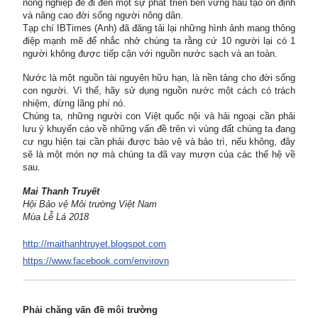
nông nghiệp để đi đến một sự phát triển bền vững hầu tạo ổn định
và nâng cao đời sống người nông dân.
Tạp chí IBTimes (Anh) đã đăng tải lại những hình ảnh mang thông
điệp mạnh mẽ để nhắc nhở chúng ta rằng cứ 10 người lại có 1
người không được tiếp cận với nguồn nước sạch và an toàn.
Nước là một nguồn tài nguyên hữu hạn, là nền tảng cho đời sống
con người. Vì thế, hãy sử dụng nguồn nước một cách có trách
nhiệm, đừng lãng phí nó.
Chúng ta, những người con Việt quốc nội và hải ngoại cần phải
lưu ý khuyến cáo về những vấn đề trên vì vùng đất chúng ta đang
cư ngụ hiện tại cần phải được bảo vệ và bảo trì, nếu không, đây
sẽ là một món nợ mà chúng ta đã vay mượn của các thế hệ về
sau.
Mai Thanh Truyết
Hội Bảo vệ Môi trường Việt Nam
Mùa Lễ Lá 2018
http://maithanhtruyet.blogspot.com
https://www.facebook.com/envirovn
Phải chăng vấn đề môi trường