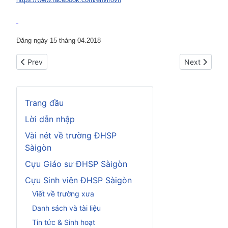
Đăng ngày 15 tháng 04.2018
Previous article: Thượng đỉnh COP 25 tại Madrid
Next article:
Prev
Next
Trang đầu
Lời dẫn nhập
Vài nét về trường ĐHSP
Sàigòn
Cựu Giáo sư ĐHSP Sàigòn
Cựu Sinh viên ĐHSP Sàigòn
Viết về trường xưa
Danh sách và tài liệu
Tin tức & Sinh hoạt