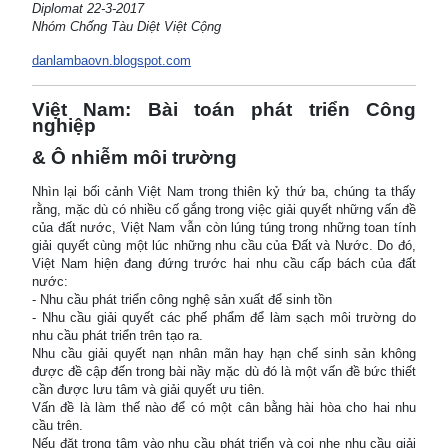
Diplomat 22-3-2017
Nhóm Chống Tàu Diệt Việt Cộng
danlambaovn.blogspot.com
Việt Nam: Bài toán phát triển Công
nghiệp
& Ô nhiễm môi trường
Nhìn lại bối cảnh Việt Nam trong thiên kỷ thứ ba, chúng ta thấy
rằng, mặc dù có nhiều cố gắng trong việc giải quyết những vấn đề
của đất nước, Việt Nam vẫn còn lúng túng trong những toan tính
giải quyết cùng một lúc những nhu cầu của Đất và Nước. Do đó,
Việt Nam hiện đang đứng trước hai nhu cầu cấp bách của đất
nước:
- Nhu cầu phát triển công nghệ sản xuất để sinh tồn
- Nhu cầu giải quyết các phế phẩm để làm sạch môi trường do
nhu cầu phát triển trên tạo ra.
Nhu cầu giải quyết nạn nhân mãn hay hạn chế sinh sản không
được đề cập đến trong bài nầy mặc dù đó là một vấn đề bức thiết
cần được lưu tâm và giải quyết ưu tiên.
Vấn đề là làm thế nào để có một cân bằng hài hòa cho hai nhu
cầu trên.
Nếu đặt trọng tâm vào nhu cầu phát triển và coi nhẹ nhu cầu giải