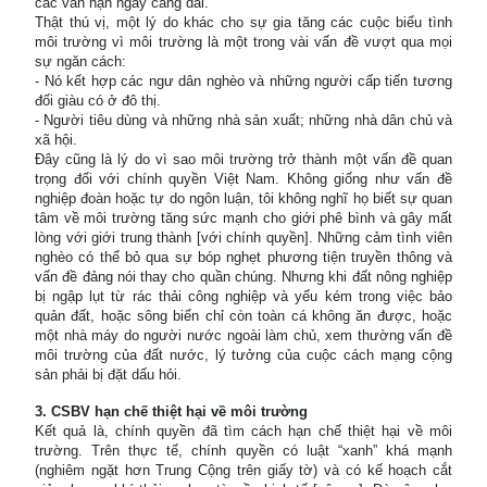
các vấn nạn ngày càng dài.
Thật thú vị, một lý do khác cho sự gia tăng các cuộc biểu tình
môi trường vì môi trường là một trong vài vấn đề vượt qua mọi
sự ngăn cách:
- Nó kết hợp các ngư dân nghèo và những người cấp tiến tương
đối giàu có ở đô thị.
- Người tiêu dùng và những nhà sản xuất; những nhà dân chủ và
xã hội.
Đây cũng là lý do vì sao môi trường trở thành một vấn đề quan
trọng đối với chính quyền Việt Nam. Không giống như vấn đề
nghiệp đoàn hoặc tự do ngôn luận, tôi không nghĩ họ biết sự quan
tâm về môi trường tăng sức mạnh cho giới phê bình và gây mất
lòng với giới trung thành [với chính quyền]. Những cảm tình viên
nghèo có thể bỏ qua sự bóp nghẹt phương tiện truyền thông và
vấn đề đảng nói thay cho quần chúng. Nhưng khi đất nông nghiệp
bị ngập lụt từ rác thải công nghiệp và yếu kém trong việc bảo
quản đất, hoặc sông biển chỉ còn toàn cá không ăn được, hoặc
một nhà máy do người nước ngoài làm chủ, xem thường vấn đề
môi trường của đất nước, lý tưởng của cuộc cách mạng cộng
sản phải bị đặt dấu hỏi.
3. CSBV hạn chế thiệt hại về môi trường
Kết quả là, chính quyền đã tìm cách hạn chế thiệt hại về môi
trường. Trên thực tế, chính quyền có luật “xanh” khá mạnh
(nghiêm ngặt hơn Trung Cộng trên giấy tờ) và có kế hoạch cắt