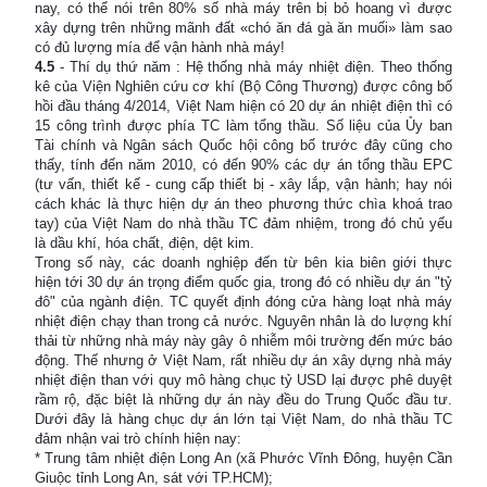
nay, có thể nói trên 80% số nhà máy trên bị bỏ hoang vì được
xây dựng trên những mãnh đất «chó ăn đá gà ăn muối» làm sao
có đủ lượng mía để vận hành nhà máy!
4.5
- Thí dụ thứ năm : Hệ thống nhà máy nhiệt điện. Theo thống
kê của Viện Nghiên cứu cơ khí (Bộ Công Thương) được công bố
hồi đầu tháng 4/2014, Việt Nam hiện có 20 dự án nhiệt điện thì có
15 công trình được phía TC làm tổng thầu. Số liệu của Ủy ban
Tài chính và Ngân sách Quốc hội công bố trước đây cũng cho
thấy, tính đến năm 2010, có đến 90% các dự án tổng thầu EPC
(tư vấn, thiết kế - cung cấp thiết bị - xây lắp, vận hành; hay nói
cách khác là thực hiện dự án theo phương thức chìa khoá trao
tay) của Việt Nam do nhà thầu TC đảm nhiệm, trong đó chủ yếu
là dầu khí, hóa chất, điện, dệt kim.
Trong số này, các doanh nghiệp đến từ bên kia biên giới thực
hiện tới 30 dự án trọng điểm quốc gia, trong đó có nhiều dự án "tỷ
đô" của ngành điện. TC quyết định đóng cửa hàng loạt nhà máy
nhiệt điện chạy than trong cả nước. Nguyên nhân là do lượng khí
thải từ những nhà máy này gây ô nhiễm môi trường đến mức báo
động. Thế nhưng ở Việt Nam, rất nhiều dự án xây dựng nhà máy
nhiệt điện than với quy mô hàng chục tỷ USD lại được phê duyệt
rầm rộ, đặc biệt là những dự án này đều do Trung Quốc đầu tư.
Dưới đây là hàng chục dự án lớn tại Việt Nam, do nhà thầu TC
đảm nhận vai trò chính hiện nay:
* Trung tâm nhiệt điện Long An (xã Phước Vĩnh Đông, huyện Cần
Giuộc tỉnh Long An, sát với TP.HCM);