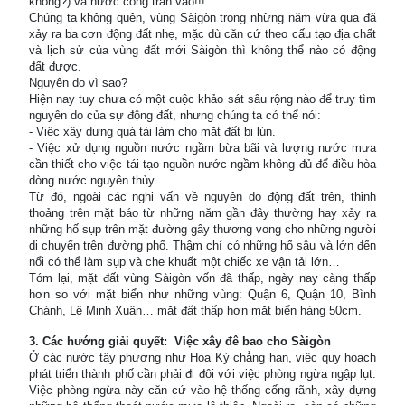
không?) và nước cống tràn vào!!!
Chúng ta không quên, vùng Sàigòn trong những năm vừa qua đã
xảy ra ba cơn động đất nhẹ, mặc dù căn cứ theo cấu tạo địa chất
và lịch sử của vùng đất mới Sàigòn thì không thể nào có động
đất được.
Nguyên do vì sao?
Hiện nay tuy chưa có một cuộc khảo sát sâu rộng nào để truy tìm
nguyên do của sự động đất, nhưng chúng ta có thể nói:
- Việc xây dựng quá tải làm cho mặt đất bị lún.
- Việc xử dụng nguồn nước ngầm bừa bãi và lượng nước mưa
cần thiết cho việc tái tạo nguồn nước ngầm không đủ để điều hòa
dòng nước nguyên thủy.
Từ đó, ngoài các nghi vấn về nguyên do động đất trên, thỉnh
thoảng trên mặt báo từ những năm gần đây thường hay xảy ra
những hố sụp trên mặt đường gây thương vong cho những người
di chuyển trên đường phố. Thậm chí có những hố sâu và lớn đến
nổi có thể làm sụp và che khuất một chiếc xe vận tải lớn…
Tóm lại, mặt đất vùng Sàigòn vốn đã thấp, ngày nay càng thấp
hơn so với mặt biển như những vùng: Quận 6, Quận 10, Bình
Chánh, Lê Minh Xuân… mặt đất thấp hơn mặt biển hàng 50cm.
3. Các hướng giải quyết: Việc xây đê bao cho Sàigòn
Ở các nước tây phương như Hoa Kỳ chẳng hạn, việc quy hoạch
phát triển thành phố cần phải đi đôi với việc phòng ngừa ngập lụt.
Việc phòng ngừa này căn cứ vào hệ thống cống rãnh, xây dựng