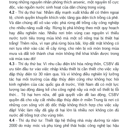
trong những nguyên nhân phóng thích arsenic, một nguyên tố cực
độc, vào nguồn nước sinh hoạt của dân chúng trong vùng.
4.2
- Thí dụ thứ hai: Nhằm đẩy mạnh xuất khẩu để có thêm ngoại
tệ, chính quyền khuyến khích việc tăng gia diện tích trồng cà phê.
Và dân chúng đổ xô vào việc phá rừng để trồng cây công nghiệp
cho nhiều năng xuất nầy. Rừng bị phá không theo một quy hoạch
hay điều nghiên nào. Nhiều nơi trên vùng cao nguyên vì thiếu
nước tưới tiêu trong mùa khô mà một số nông trại bị thiệt hại
trắng! Thêm nữa, vì nạn phá rừng bừa bãi, lớp đất mặt không có
nơi tựa nhờ vào các rễ cây rừng, cho nên bị xói mòn trong mùa
mưa và đất trở thành chai mòn không thể khai khẩn được trong
vài mùa sau đó!
4.3
- Thí dụ thứ ba: Vì nhu cầu điện khí hóa nông thôn, CSBV đã
ưu tiên đầu tư vào việc nhập khẩu thiết bị cần thiết cho việc xây
đập thủy điện từ 30 năm qua. Và vì không điều nghiên kỹ lưỡng
tác hại môi trường của đập thủy điện cũng như không học hỏi
kinh nghiệm của các quốc gia đi trước, Việt Nam đã có một lực
lượng lao động đáng kể cho công nghệ nầy và một số thiết bị lỗi
thời... Tệ hại hơn nữa, để giải quyết vấn đề lao động, CSBV
quyền đã cho xây cất nhiều đập thủy điện ở miền Trung là nơi có
những con sông với độ dốc thấp không thích hợp cho việc xây
đập! Việc làm nầy đã gây di hại lớn là nhiều nơi không còn đủ
nước để trồng trọt cho vùng trên.
4.4
- Thí dụ thứ tư: Thiết lập hệ thống nhà máy đường từ năm
2000 do máy móc và phụ tùng phế thải hoặc công nghệ lạc hậu