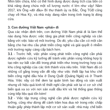
Nhìn bồn chứa, khó có thể hình dung được dung tích của bồn có
khả năng dung chứa một số lượng nước rỉ lớn như vậy! Năm
2017, khi Ông «đở đầu» Bí thư thành ủy ra Bắc, Ông TGĐ cũng
chạy về Hoa Kỳ, và nhà máy đang nằm trong tình trạng bị đóng
cửa.
3. Con đường Việt Nam «phải» đi
Qua các nhận định trên, con đường Việt Nam phải đi là làm thế
nào dung hòa được việc tăng gia phát triển công nghiệp và cân
bằng với việc bảo vệ môi trường. Do đó, yêu cầu cần có một cân
bằng cho hai nhu cầu phát triển công nghệ và giải quyết ô nhiễm
môi trường ngày càng cấp bách hơn.
3.1
- Trước hết, việc phân vùng phát triển công nghệ cần phải
được nghiên cứu kỹ lưỡng để tránh việc phân vùng không hợp lý
tạo nên sự bất cân đối trong phát triển như trong trường hợp các
khu công nghiệp của các tỉnh thành vừa nêu trên. Việt Nam đã có
những cố gắng trong vấn đề nầy như việc thiết lập hai khu chế
biến công nghệ dầu hỏa ở Dung Quất (Quảng Ngải) và ở Thanh
Hóa. Việc nầy có thể đem lại quân bình lao động và sản xuất
nhưng về hiệu quả kinh tế thiết nghỉ cần phải xét lại vì cơ sở chế
biến quá xa so với nơi sản xuất dầu khí và hệ thống giao thông
cùng tiếp liệu quá tốn kém!
3.2
- Việc tập trung công nghệ cần phải được nghiên cứu kỹ
lưỡng, cũng như đừng để cảnh trăm hoa đua nở trong việc chấp
thuận giấy phép thành lập một cơ sở sản xuất: nhà máy chế biến