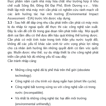
thực phẩm nằm cạnh nhà máy hóa chất như trường hợp ở khu
chế xuất Sông Bé, Đông Đô Đại Phố, Bình Dương v.v… Việc
thiết lập một nhà máy mới cần phải có nghiên cứu rành mạch về
các ảnh hưởng tác hại môi trường (Environmental Impact
Assessment - EIA) trước khi được xây dựng.
3.3
- Sau hết để đáp ứng nhu cầu phát triển cần phải có máy móc
bị du nhập từ ngoại quốc để thực thi các công nghệ sản xuất.
Đây là vấn đề cốt lõi trong giai đoạn tiền phát triển nầy. Mọi quyết
định sai lầm đều có thể đưa đến hậu quả không thể lường được.
Cần phải có một tính toán trong tinh thần yêu nước tuyệt đối,
không để các yếu tố khác sản sinh từ ước vọng phúc lợi riêng
cho cá nhân ảnh hưởng lên những quyết định có tầm vóc quốc
gia. Muốn được như thế, sự du nhập thiết bị cho công nghệ phát
triển cần phải hội đủ những yếu tố sau đây:
Cần tránh nhập cảng:
Những công nghệ đã bị phế thải trên thế giới (obsolete
technology).
Công nghệ có chu trình xử dụng ngắn hạn (short life cycle).
Công nghệ bất tương xứng so với công nghệ sẳn có trong
nước (incompatible).
Và nhất là những công nghệ tác hại đến môi trường
(environmental unfriendly).