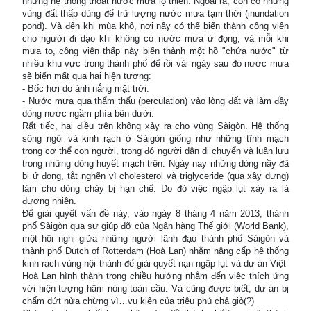
những hệ thống thoát nước mưa lộ thiên. Ngoài ra, còn có những
vùng đất thấp dùng để trữ lượng nước mưa tạm thời (inundation
pond). Và đến khi mùa khô, nơi nầy có thể biến thành công viên
cho người đi dạo khi không có nước mưa ứ đọng; và mỗi khi
mưa to, công viên thấp này biến thành một hồ "chứa nước" từ
nhiều khu vực trong thành phố để rồi vài ngày sau đó nước mưa
sẽ biến mất qua hai hiện tượng:
- Bốc hơi do ánh nắng mặt trời.
- Nước mưa qua thẩm thấu (perculation) vào lòng đất và làm đầy
dòng nước ngầm phía bên dưới.
Rất tiếc, hai điều trên không xảy ra cho vùng Sàigòn. Hệ thống
sông ngòi và kinh rạch ở Sàigòn giống như những tĩnh mạch
trong cơ thể con người, trong đó người dân di chuyển và luân lưu
trong những dòng huyết mạch trên. Ngày nay những dòng nầy đã
bị ứ đọng, tắt nghẽn vì cholesterol và triglyceride (qua xây dựng)
làm cho dòng chảy bị hạn chế. Do đó việc ngập lụt xảy ra là
đương nhiên.
Để giải quyết vấn đề này, vào ngày 8 tháng 4 năm 2013, thành
phố Sàigòn qua sự giúp đỡ của Ngân hàng Thế giới (World Bank),
một hội nghị giữa những người lãnh đạo thành phố Sàigòn và
thành phố Dutch of Rotterdam (Hoà Lan) nhằm nâng cấp hệ thống
kinh rạch vùng nội thành để giải quyết nạn ngập lụt và dự án Việt-
Hoà Lan hình thành trong chiều hướng nhắm đến việc thích ứng
với hiện tượng hâm nóng toàn cầu. Và cũng được biết, dự án bị
chấm dứt nửa chừng vì…vụ kiện của triệu phú chả giò(?)