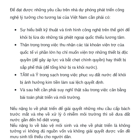
Để đạt được những yêu cầu trên nhà dự phóng phát triển công
nghệ lý tưởng cho tương lai của Việt Nam cần phải có:
Sự hiểu biết kỹ thuật và tình hình công nghệ trên thế giới để
khỏi bị lừa do những tài phiệt ngoại quốc thiếu lương tâm.
Thận trọng trong việc thu nhận các tài khoản viện trợ của
quốc tế vì phần lớn họ chỉ muốn viện trợ những thiết bị độc
quyền (để gây áp lực và bắt chẹt chính quyền) hay thiết bị
sắp phế thải (để tống khứ bị ra khỏi nước).
TÂM và Ý trong sạch trong việc phục vụ đất nước để khỏi
bị ảnh hưởng kim tiền làm sai lệch quyết định.
Và sau hết cần phải suy nghĩ thật sâu trong việc cân bằng
bài toán phát triển và môi trường.
Nếu nặng lo về phát triển để giải quyết những nhu cầu cấp bách
trước mắt và nhẹ về xử lý ô nhiễm môi trường thì sẽ đưa đất
nước gần đến hố diệt vong.
Nếu nặng lo về bảo vệ môi sinh và nhẹ về phát triển là không
tưởng vì không đủ nguồn vốn và không giải quyết được vấn đề
mưu sinh tối thiểu cho người dân.