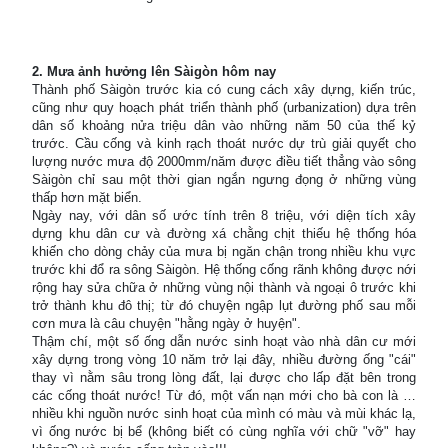
2. Mưa ảnh hưởng lên Sàigòn hôm nay
Thành phố Sàigòn trước kia có cung cách xây dựng, kiến trúc,
cũng như quy hoạch phát triển thành phố (urbanization) dựa trên
dân số khoảng nửa triệu dân vào những năm 50 của thế kỷ
trước. Cầu cống và kinh rạch thoát nước dự trù giải quyết cho
lượng nước mưa độ 2000mm/năm được điều tiết thẳng vào sông
Sàigòn chỉ sau một thời gian ngắn ngưng đọng ở những vùng
thấp hơn mặt biển.
Ngày nay, với dân số ước tính trên 8 triệu, với diện tích xây
dựng khu dân cư và đường xá chằng chịt thiếu hệ thống hóa
khiến cho dòng chảy của mưa bị ngăn chận trong nhiều khu vực
trước khi đổ ra sông Sàigòn. Hệ thống cống rãnh không được nới
rộng hay sửa chữa ở những vùng nội thành và ngoại ô trước khi
trở thành khu đô thị; từ đó chuyện ngập lụt đường phố sau mỗi
cơn mưa là câu chuyện "hằng ngày ở huyện".
Thậm chí, một số ống dẫn nước sinh hoạt vào nhà dân cư mới
xây dựng trong vòng 10 năm trở lại đây, nhiều đường ống "cái"
thay vì nằm sâu trong lòng đất, lại được cho lấp đặt bên trong
các cống thoát nước! Từ đó, một vấn nạn mới cho bà con là …
nhiều khi nguồn nước sinh hoạt của mình có màu và mùi khác lạ,
vì ống nước bị bể (không biết có cùng nghĩa với chữ "vỡ" hay