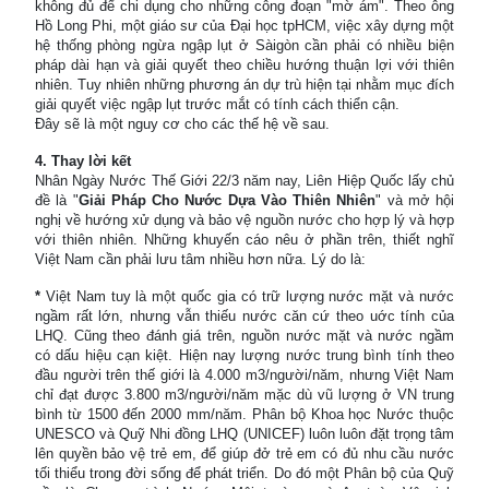
không đủ để chi dụng cho những công đoạn "mờ ám". Theo ông
Hồ Long Phi, một giáo sư của Đại học tpHCM, việc xây dựng một
hệ thống phòng ngừa ngập lụt ở Sàigòn cần phải có nhiều biện
pháp dài hạn và giải quyết theo chiều hướng thuận lợi với thiên
nhiên. Tuy nhiên những phương án dự trù hiện tại nhằm mục đích
giải quyết việc ngập lụt trước mắt có tính cách thiển cận.
Đây sẽ là một nguy cơ cho các thế hệ về sau.
4. Thay lời kết
Nhân Ngày Nước Thế Giới 22/3 năm nay, Liên Hiệp Quốc lấy chủ
đề là "
Giải Pháp Cho Nước Dựa Vào Thiên Nhiên
" và mở hội
nghị về hướng xử dụng và bảo vệ nguồn nước cho hợp lý và hợp
với thiên nhiên. Những khuyến cáo nêu ở phần trên, thiết nghĩ
Việt Nam cần phải lưu tâm nhiều hơn nữa. Lý do là:
*
Việt Nam tuy là một quốc gia có trữ lượng nước mặt và nước
ngầm rất lớn, nhưng vẫn thiếu nước căn cứ theo uớc tính của
LHQ. Cũng theo đánh giá trên, nguồn nước mặt và nước ngầm
có dấu hiệu cạn kiệt. Hiện nay lượng nước trung bình tính theo
đầu người trên thế giới là 4.000 m3/người/năm, nhưng Việt Nam
chỉ đạt được 3.800 m3/người/năm mặc dù vũ lượng ở VN trung
bình từ 1500 đến 2000 mm/năm. Phân bộ Khoa học Nước thuộc
UNESCO và Quỹ Nhi đồng LHQ (UNICEF) luôn luôn đặt trọng tâm
lên quyền bảo vệ trẻ em, để giúp đở trẻ em có đủ nhu cầu nước
tối thiểu trong đời sống để phát triển. Do đó một Phân bộ của Quỹ