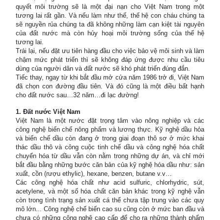
quyết môi trường sẽ là một đại nạn cho Việt Nam trong một
tương lai rất gần. Và nếu làm như thế, thế hệ con cháu chúng ta
sẽ nguyền rủa chúng ta đã không những làm cạn kiệt tài nguyên
của đất nước mà còn hủy hoại môi trường sống của thế hệ
tương lai.
Trái lại, nếu đặt ưu tiên hàng đầu cho việc bảo vệ môi sinh và làm
chậm mức phát triển thì sẽ không đáp ứng được nhu cầu tiêu
dùng của người dân và đất nước sẽ khó phát triển đúng đắn.
Tiếc thay, ngay từ khi bắt đầu mở cửa năm 1986 trở đi, Việt Nam
đã chọn con đường đầu tiên. Và đó cũng là một điều bất hạnh
cho đất nước sau…32 năm…đi lạc đường!
1. Đất nước Việt Nam
Việt Nam là một nước đặt trọng tâm vào nông nghiệp và các
công nghệ biến chế nông phẩm và lương thực. Kỹ nghệ dầu hỏa
và biến chế dầu còn đang ở trong giai đoạn thô sơ ở mức khai
thác dầu thô và công cuộc tinh chế dầu và công nghệ hóa chất
chuyển hóa từ dầu vẫn còn nằm trong những dự án, và chỉ mới
bắt đầu bằng những bước căn bản của kỹ nghệ hóa dầu như: sản
xuất, cồn (rượu ethylic), hexane, benzen, butane v.v…
Các công nghệ hóa chất như acid sulfuric, chlorhydric, sút,
acetylene, và một số hóa chất căn bản khác trong kỹ nghệ vẫn
còn trong tình trạng sản xuất cá thể chưa tập trung vào các quy
mô lớn... Công nghệ chế biến cao su cũng còn ở mức ban đầu và
chưa có những công nghệ cao cấp để cho ra những thành phẩm