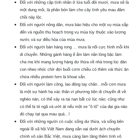
Đối với những cặp tình nhân ở lứa tuổi đôi mươi, mưa sẽ là
một dung môi, là phân bón làm cho cây tình yêu mau đâm
chồi nảy lộc.
Đối với người nông dân, mưa báo hiệu cho một vụ mùa sắp
đến và nguồn thu hoạch trong vụ mùa tùy thuộc vào lượng
nước và sự điều hòa của mùa mưa.
Đối với người bán hàng rong … mưa là nổi cực hình mỗi khi
di chuyển. Những gánh hàng ế ẩm làm nãn lòng bậc làm
cha mẹ khi mang lượng hàng dư thừa về nhà trong lúc đàn
con nheo nhóc chờ đợi buổi cơm chiều có thêm vài thức ăn
chứa nhiều protein hơn là khoai sắn.
Đối với người làm công, lao động tay chân…mỗi cơn mưa
là một sự hành hạ xác thân vì phương tiện di chuyển đi về
nghèo nàn, có thể xảy ra tai nạn bất cứ lúc nào; cũng như
có thể bị té ngã và ướt át nếu một xe "ô tô" của đại gia nào
đó chạy tạt qua mau quá…!
Đối với những người có cuộc sống dư thừa, và sống bên
ngoài lề xã hội Việt Nam đang oằn oại dưới ách chuyên
chính vô sản Bắc Việt, mưa càng làm tăng thêm tính vô