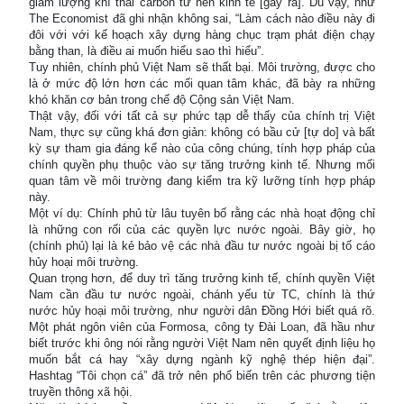
giảm lượng khí thải carbon từ nền kinh tế [gây ra]. Dù vậy, như
The Economist đã ghi nhận không sai, “Làm cách nào điều này đi
đôi với với kế hoạch xây dựng hàng chục trạm phát điện chạy
bằng than, là điều ai muốn hiểu sao thì hiểu”.
Tuy nhiên, chính phủ Việt Nam sẽ thất bại. Môi trường, được cho
là ở mức độ lớn hơn các mối quan tâm khác, đã bày ra những
khó khăn cơ bản trong chế độ Cộng sản Việt Nam.
Thật vậy, đối với tất cả sự phức tạp dễ thấy của chính trị Việt
Nam, thực sự cũng khá đơn giản: không có bầu cử [tự do] và bất
kỳ sự tham gia đáng kể nào của công chúng, tính hợp pháp của
chính quyền phụ thuộc vào sự tăng trưởng kinh tế. Nhưng mối
quan tâm về môi trường đang kiểm tra kỹ lưỡng tính hợp pháp
này.
Một ví dụ: Chính phủ từ lâu tuyên bố rằng các nhà hoạt động chỉ
là những con rối của các quyền lực nước ngoài. Bây giờ, họ
(chính phủ) lại là kẻ bảo vệ các nhà đầu tư nước ngoài bị tố cáo
hủy hoại môi trường.
Quan trọng hơn, để duy trì tăng trưởng kinh tế, chính quyền Việt
Nam cần đầu tư nước ngoài, chánh yếu từ TC, chính là thứ
nước hủy hoại môi trường, như người dân Đồng Hới biết quá rõ.
Một phát ngôn viên của Formosa, công ty Đài Loan, đã hầu như
biết trước khi ông nói rằng người Việt Nam nên quyết định liệu họ
muốn bắt cá hay “xây dựng ngành kỹ nghệ thép hiện đại”.
Hashtag “Tôi chọn cá” đã trở nên phổ biến trên các phương tiện
truyền thông xã hội.