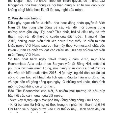
tộc Degar. Theo Tổ chức Theo dõi Nhân quyền, có ít nhất 112
blogger và nhà hoạt động xã hội hiện đang bị án tù với cáo buộc
không có gì khác hơn là nói lên suy nghĩ của mình.
2. Vấn đề môi trường
Điều gây ngạc nhiên là nhiều nhà hoạt động nhân quyền ở Việt
Nam đã tập trung vận động về các vấn đề môi trường trong
những năm gần đây. Tại sao? Thứ nhất, bởi vì điều này đã trở
thành một vấn đề thường xuyên của đất nước. Tháng 4 năm
2016, những cuộc biểu tình lớn chưa từng thấy đã diễn ra trên
khắp nước Việt Nam, sau vụ nhà máy thép Formosa xả chất độc
khiến 70 tấn cá chết trôi dạt vào chiều dài 200 cây số của bờ biển
miền Trung Việt Nam.
Số báo phát hành ngày 18-24 tháng 2 năm 2017, mục The
Economist’s Asia column do Banyan viết từ Đồng Hới, một thủ
phủ của bờ biển miền Trung, nơi hàng ngàn con cá chết đã trôi
dạt vào bờ biển suốt năm 2016. Hiện nay, người dân sợ ăn cá
sống ở ven bờ, số khách du lịch giảm, đầu tư hầu như dừng lại,
và ngư dân cố gắng sống qua ngày. Ở những nơi khác, tình hình
môi trường không có gì tốt hơn.
Báo ‘The Economist’ cho biết, ô nhiễm môi trường đã tiêu hủy
hầu hết các cảnh quan của đất nước:
- Việc xây dựng đập nước phá hủy đồng bằng sông Cửu Long.
- Khói bụi làm Hà Nội nghẹt thở, trong khi phần lớn thành phố Hồ
Chí Minh sẽ bị ngập nước vào cuối thế kỷ này. Danh sách đầy đủ