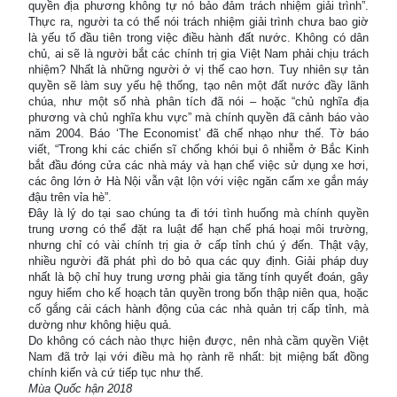
quyền địa phương không tự nó bảo đảm trách nhiệm giải trình”.
Thực ra, người ta có thể nói trách nhiệm giải trình chưa bao giờ
là yếu tố đầu tiên trong việc điều hành đất nước. Không có dân
chủ, ai sẽ là người bắt các chính trị gia Việt Nam phải chịu trách
nhiệm? Nhất là những người ở vị thế cao hơn. Tuy nhiên sự tản
quyền sẽ làm suy yếu hệ thống, tạo nên một đất nước đầy lãnh
chúa, như một số nhà phân tích đã nói – hoặc “chủ nghĩa địa
phương và chủ nghĩa khu vực” mà chính quyền đã cảnh báo vào
năm 2004. Báo ‘The Economist’ đã chế nhạo như thế. Tờ báo
viết, “Trong khi các chiến sĩ chống khói bụi ô nhiễm ở Bắc Kinh
bắt đầu đóng cửa các nhà máy và hạn chế việc sử dụng xe hơi,
các ông lớn ở Hà Nội vẫn vật lộn với việc ngăn cấm xe gắn máy
đậu trên vỉa hè”.
Đây là lý do tại sao chúng ta đi tới tình huống mà chính quyền
trung ương có thể đặt ra luật để hạn chế phá hoại môi trường,
nhưng chỉ có vài chính trị gia ở cấp tỉnh chú ý đến. Thật vậy,
nhiều người đã phát phì do bỏ qua các quy định. Giải pháp duy
nhất là bộ chỉ huy trung ương phải gia tăng tính quyết đoán, gây
nguy hiểm cho kế hoạch tản quyền trong bốn thập niên qua, hoặc
cố gắng cải cách hành động của các nhà quản trị cấp tỉnh, mà
dường như không hiệu quả.
Do không có cách nào thực hiện được, nên nhà cầm quyền Việt
Nam đã trở lại với điều mà họ rành rẽ nhất: bịt miệng bất đồng
chính kiến và cứ tiếp tục như thế.
Mùa Quốc hận 2018