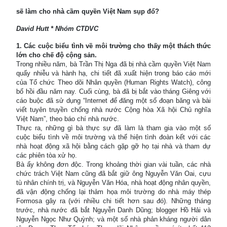
sẽ làm cho nhà cầm quyền Việt Nam sụp đổ?
David Hutt * Nhóm CTDVC
1. Các cuộc biểu tình về môi trường cho thấy một thách thức
lớn cho chế độ cộng sản.
Trong nhiều năm, bà Trần Thị Nga đã bị nhà cầm quyền Việt Nam
quấy nhiễu và hành hạ, chi tiết đã xuất hiện trong báo cáo mới
của Tổ chức Theo dõi Nhân quyền (Human Rights Watch), công
bố hồi đầu năm nay. Cuối cùng, bà đã bị bắt vào tháng Giêng với
cáo buộc đã sử dụng “Internet để đăng một số đoạn băng và bài
viết tuyên truyền chống nhà nước Cộng hòa Xã hội Chủ nghĩa
Việt Nam”, theo báo chí nhà nước.
Thực ra, những gì bà thực sự đã làm là tham gia vào một số
cuộc biểu tình về môi trường và thể hiện tình đoàn kết với các
nhà hoạt động xã hội bằng cách gặp gỡ họ tại nhà và tham dự
các phiên tòa xử họ.
Bà ấy không đơn độc. Trong khoảng thời gian vài tuần, các nhà
chức trách Việt Nam cũng đã bắt giữ ông Nguyễn Văn Oai, cựu
tù nhân chính trị, và Nguyễn Văn Hóa, nhà hoạt động nhân quyền,
đã vận động chống lại thảm họa môi trường do nhà máy thép
Formosa gây ra (với nhiều chi tiết hơn sau đó). Những tháng
trước, nhà nước đã bắt Nguyễn Danh Dũng; blogger Hồ Hải và
Nguyễn Ngọc Như Quỳnh; và một số nhà phản kháng người dân