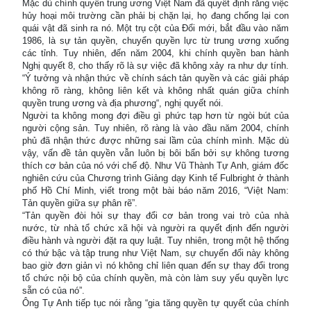
Mặc dù chính quyền trung ương Việt Nam đã quyết định rằng việc
hủy hoại môi trường cần phải bị chặn lại, họ đang chống lại con
quái vật đã sinh ra nó. Một trụ cột của Đổi mới, bắt đầu vào năm
1986, là sự tản quyền, chuyển quyền lực từ trung ương xuống
các tỉnh. Tuy nhiên, đến năm 2004, khi chính quyền ban hành
Nghị quyết 8, cho thấy rõ là sự việc đã không xảy ra như dự tính.
“Ý tưởng và nhận thức về chính sách tản quyền và các giải pháp
không rõ ràng, không liên kết và không nhất quán giữa chính
quyền trung ương và địa phương“, nghị quyết nói.
Người ta không mong đợi điều gì phức tạp hơn từ ngòi bút của
người cộng sản. Tuy nhiên, rõ ràng là vào đầu năm 2004, chính
phủ đã nhận thức được những sai lầm của chính mình. Mặc dù
vậy, vấn đề tản quyền vẫn luôn bị bôi bẩn bởi sự không tương
thích cơ bản của nó với chế độ. Như Vũ Thành Tự Anh, giám đốc
nghiên cứu của Chương trình Giảng dạy Kinh tế Fulbright ở thành
phố Hồ Chí Minh, viết trong một bài báo năm 2016, “Việt Nam:
Tản quyền giữa sự phân rẽ”.
“Tản quyền đòi hỏi sự thay đổi cơ bản trong vai trò của nhà
nước, từ nhà tổ chức xã hội và người ra quyết định đến người
điều hành và người đặt ra quy luật. Tuy nhiên, trong một hệ thống
có thứ bậc và tập trung như Việt Nam, sự chuyển đổi này không
bao giờ đơn giản vì nó không chỉ liên quan đến sự thay đổi trong
tổ chức nội bộ của chính quyền, mà còn làm suy yếu quyền lực
sẵn có của nó”.
Ông Tự Anh tiếp tục nói rằng “gia tăng quyền tự quyết của chính