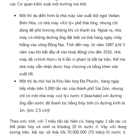
các Cơ quan kiểm soát môi trường mà thôi.
Một thí dụ điển hình là nhà máy sản xuất bột ngọt Vedan,
Biên Hòa, có nhà máy «Xử lý» phế thải lỏng, nhưng chỉ
dùng để phô trương những khi có thanh tra. Ngoài ra, nhà
máy có những đướng ống đặt biệt xả thải hàng ngày chảy
thẳng vào sông Đồng Nai. Tính đến nay, từ năm 1997 (chỉ 3
năm sau khi bắt đầu đi vào hoạt động) cho đến 2016, nhà
máy đã «chính thức» bị 6 lần vi phạm bị bắt tại trận, thế mà
nhà máy vẫn nhận được huy chương và bằng khen sản
xuất tốt.
Một thí dụ thứ hai là Khu liên hợp Đa Phước, hàng ngày
tiếp nhận trên 3.000 tấn rác của thành phố Sài Gòn, nhưng
chỉ có một nhà máy «xử lý» nước rỉ (leachate) với đường
ống dẫn nước đã thanh lọc bằng thủy tinh có đường kính là
1in. (tức 2,5 cm)!
Theo ước tính, với 7 triệu tấn rác hiện có, hàng ngày 1 tấn rác có
thể phân hủy và sinh ra khoảng 10 lít nước rỉ. Vậy với dung
lượng trên, bãi rác sẽ thải hồi 70.000.000 (70 triệu) lít nước rỉ.