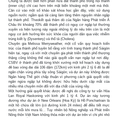
Chúng ta được biết hơn phân nửa đất thành phố trong nội thành
(inner city) chỉ cao hơn trên mặt biển khoảng một mét mà thôi.
Căn cứ vào một số khảo sát khoa học gần đây, việc sử dụng
nguồn nước ngầm quá tải càng làm tăng thêm nguyên nhân ngập
lụt thành phố. Theokết quả thăm dò của Ngân hàng Phát triển Á
Châu thì khoảng 70% đất thành phố có nguy cơ ngập lụt thường
xuyên và hiện tượng này ngoài những lý do nêu trên còn là một
nguy cơ ảnh hưởng lên sức khỏe của người dân qua việc nhiễm
trùng kiết lỵ (Dysentery) và thổ tả (Cholera).
Chuyên gia Melissa Merryweather, một cố vấn quy hoạch kiến
trúc của thành phố tuyên bố rằng với tình trạng thành phố Sàigòn
hiện tại, ngay cả với một chuyên gia phát triển thành phố thượng
thặng cũng không thể nào giải quyết vấn nạn ngập lụt nơi đây.
CSBV ở thành phố đã từng khởi xướng một kế hoạch xây dựng
đê bao vòng đai dài 106 dặm (172km) với kinh phí 2 tỷ 6 đô la để
ngăn chặn vùng phía tây sông Sàigòn; và dự án này không được
Ngân hàng Thế giới chấp thuận vì phương cách giải quyết việc
ngăn ngừa ngập lụt không được hữu hiệu dưới cặp mắt của
nhiều nhà chuyên môn đối với địa chất của vùng nầy.
Một hướng giải quyết khác được đề nghị do công ty tư vấn Hòa
Lan Royal Haskoning với kinh phí 1 tỷ 4. Dự án này tương
đương như dự án ở New Orleans (Hoa Kỳ) là Hồ Ponchartrain là
một hồ chứa rất lớn (có đường kính 24 miles) để điều tiết mực
nước mỗi khi mưa lũ… Tuy nhiên bộ Nông nghiệp và Phát triển
Nông thôn Việt Nam không thỏa mãn với dự án trên vì chi phí nhỏ