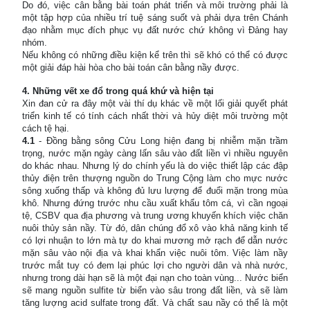
Do đó, việc cân bằng bài toán phát triển và môi trường phải là
một tập hợp của nhiều trí tuệ sáng suốt và phải dựa trên Chánh
đạo nhằm mục đích phục vụ đất nước chứ không vì Đảng hay
nhóm.
Nếu không có những điều kiện kể trên thì sẽ khó có thể có được
một giải đáp hài hòa cho bài toán cân bằng nầy được.
4. Những vết xe đổ trong quá khứ và hiện tại
Xin đan cử ra đây một vài thí dụ khác về một lối giải quyết phát
triển kinh tế có tính cách nhất thời và hủy diệt môi trường một
cách tệ hại.
4.1
- Đồng bằng sông Cửu Long hiện đang bị nhiễm mặn trầm
trọng, nước mặn ngày càng lấn sâu vào đất liền vì nhiều nguyên
do khác nhau. Nhưng lý do chính yếu là do việc thiết lập các đập
thủy điện trên thượng nguồn do Trung Cộng làm cho mực nước
sông xuống thấp và không đủ lưu lượng để đuổi mặn trong mùa
khô. Nhưng đứng trước nhu cầu xuất khẩu tôm cá, vì cần ngoại
tệ, CSBV qua địa phương và trung ương khuyến khích việc chăn
nuôi thủy sản nầy. Từ đó, dân chúng đổ xô vào khả năng kinh tế
có lợi nhuận to lớn mà tự do khai mương mở rạch để dẫn nước
mặn sâu vào nội địa và khai khẩn việc nuôi tôm. Việc làm nầy
trước mắt tuy có đem lại phúc lợi cho người dân và nhà nước,
nhưng trong dài hạn sẽ là một đại nạn cho toàn vùng... Nước biển
sẽ mang nguồn sulfite từ biển vào sâu trong đất liền, và sẽ làm
tăng lượng acid sulfate trong đất. Và chất sau nầy có thể là một