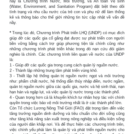
nầy là Chương trình Nước, Môi trường, và An toàn Vệ sinh
(Water, Environment, and Sanitation Program) đặt biệt theo dõi
tình trạng và nhu cầu nước của trẻ con và phụ nữ để làm thống
kê và thông báo cho thế giới những tin tức cập nhật về vấn đề
nầy.
*
Trong lúc đó, Chương trình Phát triển LHQ (UNDP) có mục đích
giúp đở các quốc gia cố gắng đạt được sự phát triển con người
bền vững bằng cách trợ giúp phương tiện tài chính cũng như
những chương trình phát triển khác trong đó nạn cứu đói giảm
nghèo là chính. Các chương trình liên quan về nước của UNDP
là:
1 - Giúp đỡ các quốc gia trong cung cách quản lý nguồn nước.
2 - Thành lập những trung tâm phát triển vùng khô.
3 - Thiết lập hệ thống quản trị nguồn nước ngọt và môi trường
như: phẩm chất nước, hệ thống dẫn thủy nhập điền, nước ngầm,
quản trị nguồn nước giữa các quốc gia, nước và hệ sinh thái, nạn
hạn hán và ngập lụt, và việc quản lý nước trong các thành phố.
4 - Quan trọng hơn cả là khuyến khích tư nhân hợp tác với chính
quyền trong việc bảo vệ môi trường nhất là ở các thành phố lớn.
Còn Tổ chức Lương Nông Thế Giới (FAO) đặt trọng tâm đến việc
tăng trưởng nguồn dinh dưỡng và tiêu chuẩn cho đời sống cũng
như tăng khả năng sản xuất trong nông nghiệp và điều kiện sống
của người dân khắp nơi. Và để thực hiện các chương trình trên,
việc chính yếu phải làm là quản lý và phát triển nguồn nước cho