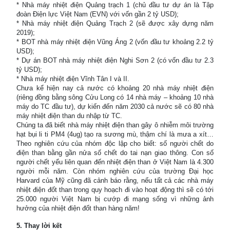
* Nhà máy nhiệt điện Quảng trạch 1 (chủ đầu tư dự án là Tập
đoàn Điện lực Việt Nam (EVN) với vốn gần 2 tỷ USD);
* Nhà máy nhiệt điện Quảng Trạch 2 (sẽ được xây dựng năm
2019);
* BOT nhà máy nhiệt điện Vũng Áng 2 (vốn đầu tư khoảng 2.2 tỷ
USD);
* Dự án BOT nhà máy nhiệt điện Nghi Sơn 2 (có vốn đầu tư 2.3
tỷ USD);
* Nhà máy nhiệt điện Vĩnh Tân I và II.
Chưa kể hiện nay cả nước có khoảng 20 nhà máy nhiệt điện
(riêng đồng bằng sông Cửu Long có 14 nhà máy – khoảng 10 nhà
máy do TC đầu tư), dự kiến đến năm 2030 cả nước sẽ có 80 nhà
máy nhiệt điện than du nhập từ TC.
Chúng ta đã biết nhà máy nhiệt điện than gây ô nhiễm môi trường
hạt bụi li ti PM4 (4ug) tạo ra sương mù, thậm chí là mưa a xít…
Theo nghiên cứu của nhóm độc lập cho biết: số người chết do
điện than bằng gần nửa số chết do tai nạn giao thông. Con số
người chết yểu liên quan đến nhiệt điện than ở Việt Nam là 4.300
người mỗi năm. Còn nhóm nghiên cứu của trường Đại học
Harvard của Mỹ cũng đã cảnh báo rằng, nếu tất cả các nhà máy
nhiệt điện đốt than trong quy hoạch đi vào hoạt động thì sẽ có tới
25.000 người Việt Nam bị cướp đi mạng sống vì những ảnh
hưởng của nhiệt điện đốt than hàng năm!
5. Thay lời kết