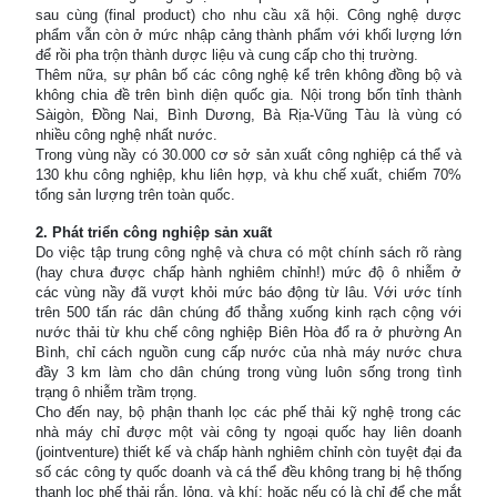
sau cùng (final product) cho nhu cầu xã hội. Công nghệ dược
phẩm vẫn còn ở mức nhập cảng thành phẩm với khối lượng lớn
để rồi pha trộn thành dược liệu và cung cấp cho thị trường.
Thêm nữa, sự phân bố các công nghệ kể trên không đồng bộ và
không chia đề trên bình diện quốc gia. Nội trong bốn tỉnh thành
Sàigòn, Đồng Nai, Bình Dương, Bà Rịa-Vũng Tàu là vùng có
nhiều công nghệ nhất nước.
Trong vùng nầy có 30.000 cơ sở sản xuất công nghiệp cá thể và
130 khu công nghiệp, khu liên hợp, và khu chế xuất, chiếm 70%
tổng sản lượng trên toàn quốc.
2. Phát triển công nghiệp sản xuất
Do việc tập trung công nghệ và chưa có một chính sách rõ ràng
(hay chưa được chấp hành nghiêm chỉnh!) mức độ ô nhiễm ở
các vùng nầy đã vượt khỏi mức báo động từ lâu. Với ước tính
trên 500 tấn rác dân chúng đổ thẳng xuống kinh rạch cộng với
nước thải từ khu chế công nghiệp Biên Hòa đổ ra ở phường An
Bình, chỉ cách nguồn cung cấp nước của nhà máy nước chưa
đầy 3 km làm cho dân chúng trong vùng luôn sống trong tình
trạng ô nhiễm trầm trọng.
Cho đến nay, bộ phận thanh lọc các phế thải kỹ nghệ trong các
nhà máy chỉ được một vài công ty ngoại quốc hay liên doanh
(jointventure) thiết kế và chấp hành nghiêm chỉnh còn tuyệt đại đa
số các công ty quốc doanh và cá thể đều không trang bị hệ thống
thanh lọc phế thải rắn, lỏng, và khí; hoặc nếu có là chỉ để che mắt