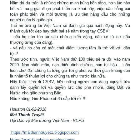
Năm thí dụ trên là những chứng minh hùng hồn rằng, hơn lúc nào
hết và trong giai đoạn phát triển sơ khai nầy, việc cân bằng bài
toán phát triển và môi trường là ưu tiên hàng đầu cho những
người quản lý quốc gia.
Thế hệ tương lai Việt Nam sẽ đánh giá qua hành động nầy. Và
thành quả tốt đẹp hay thất bại sẽ nằm trong tay CSBV:
- nếu họ còn tồn tại sau những biến động, cấu xé từ cơ cấu
thượng từng của đảng).
- và nếu họ còn có một chút điểm lương tâm là trở về với dân
tộc?
Theo ước tính, người Việt Nam thứ 100 triệu sẽ ra đời vào năm
2020. Nạn nhân mãn, nạn thiếu dinh dưỡng, nạn tụt hậu... luôn
luôn chờ đợi chúng ta từng giờ từng phút và thời gian không còn
là nhân tố thuận lợi cho chúng ta như trước kia nữa.
Hãy thức tỉnh đi CSBV, hỡi những người còn đang «quyết tử»
dành lấy quyền lợi và quyền lực cho phe nhóm, dâng Đất và
Nước cho giặc phương Bắc.
Nếu không, Giờ Phán xét đã sắp tới rồi !!!
Houston 01-02-2018
Mai Thanh Truyết
Hội Bảo vệ Môi trường Việt Nam - VEPS
https://maithanhtruyet1.blogspot.com
https://www.facebook.com/envirovn