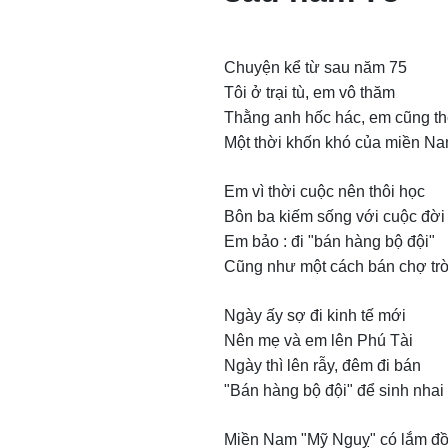
Chuyện kể từ sau năm 75
Tôi ở trại tù, em vô thăm
Thằng anh hốc hác, em cũng t
Một thời khốn khó của miền N
Em vì thời cuộc nên thôi học
Bôn ba kiếm sống với cuộc đời
Em bảo : đi "bán hàng bộ đội"
Cũng như một cách bán chợ trờ
Ngày ấy sợ đi kinh tế mới
Nên mẹ và em lên Phú Tài
Ngày thì lên rẫy, đêm đi bán
"Bán hàng bộ đội" để sinh nhai
Miền Nam "Mỹ Nguỵ" có lắm đ