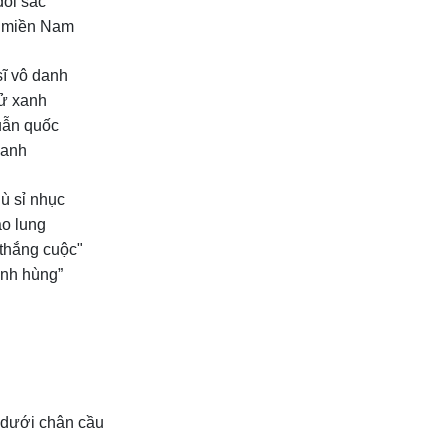
đổi sắc
h miền Nam
ĩ vô danh
ử xanh
uẫn quốc
oanh
ù sỉ nhục
ao lung
thắng cuộc"
anh hùng”
 dưới chân cầu