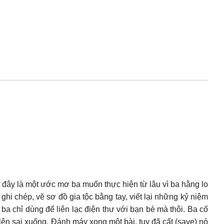
 đây là một ước mơ ba muốn thực hiện từ lâu vì ba hằng lo
i chép, vẽ sơ đồ gia tộc bằng tay, viết lại những kỷ niệm
a chỉ dùng để liên lạc điện thư với bạn bè mà thôi. Ba cố
lên sai xuống. Đánh máy xong một bài, tuy đã cất (save) nó