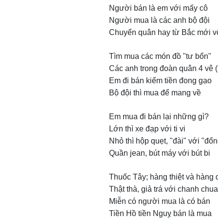
Người bán là em với mấy cô
Người mua là các anh bộ đội
Chuyển quân hay từ Bắc mới v
Tìm mua các món đồ "tư bổn"
Các anh trong đoàn quân 4 vê (
Em đi bán kiếm tiền đong gạo
Bộ đội thì mua để mang về
Em mua đi bán lại những gì?
Lớn thì xe đạp với ti vi
Nhỏ thì hộp quẹt, "đài" với "đổn
Quần jean, bút máy với bút bi
Thuốc Tây; hàng thiệt và hàng
Thật thà, giả trá với chanh chua
Miễn có người mua là có bán
Tiền Hồ tiền Nguỵ bán là mua