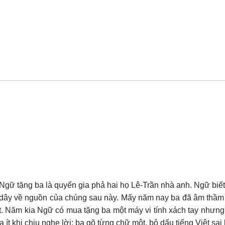
 Ngữ tặng ba là quyển gia phả hai họ Lê-Trần nhà anh. Ngữ biết
dây về nguồn của chúng sau này. Mấy năm nay ba đã âm thầm gh
t. Năm kia Ngữ có mua tặng ba một máy vi tính xách tay nhưng b
 khi chịu nghe lời: ba gõ từng chữ một, bỏ dấu tiếng Việt sai 