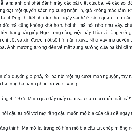
 làm: anh chỉ phải đánh máy các bài viết của ba, vẽ các sơ đồ g
hàng đặt một quyển sách họ cũng nhận in, giá không mắc lắm, 
là những chi tiết như tên họ, ngày sanh/tử, sinh quán, trú quán
n đó; má cũng không khá hơn, hỏi thì má nói nhớ như vậy, chứ
Hiền hăng hái giúp Ngữ trong công việc này. Hòa về làng viếng 
ều chi tiết và xin được một số hình ảnh xưa. Nhờ vậy mà quyển
 ba. Anh mường tượng đến vẻ mặt sung sướng của ba khi cầm t
h bìa quyển gia phả, rồi ba nở một nụ cười mãn nguyện, tay r
 hai ông bà hạnh phúc trở về dĩ vãng.
 tháng 4, 1975. Mình qua đây mấy năm sau cậu con mới mất mà!”
 nói cậu tư trối với mợ rằng cậu muốn mộ bia của cậu đề ngày t
ặng thinh. Má mở lại trang có hình mộ bia cậu tư, chép miệng n