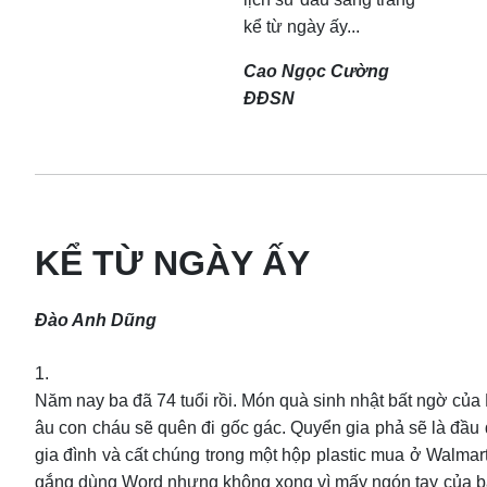
kể từ ngày ấy...
Cao Ngọc Cường
ĐĐSN
KỂ TỪ NGÀY ẤY
Đào Anh Dũng
1.
Năm nay ba đã 74 tuổi rồi. Món quà sinh nhật bất ngờ của
âu con cháu sẽ quên đi gốc gác. Quyển gia phả sẽ là đầu 
gia đình và cất chúng trong một hộp plastic mua ở Walmar
gắng dùng Word nhưng không xong vì mấy ngón tay của ba ít