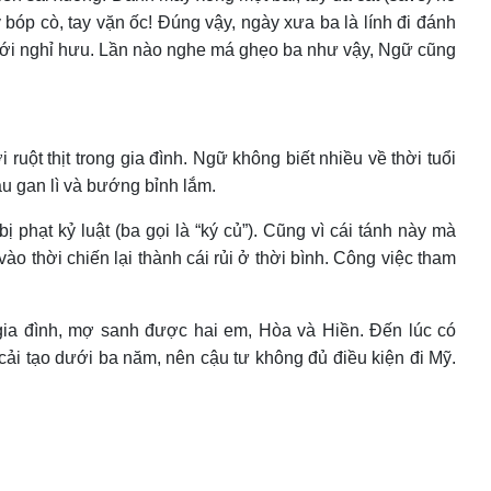
 bóp cò, tay vặn ốc! Đúng vậy, ngày xưa ba là lính đi đánh
 mới nghỉ hưu. Lần nào nghe má ghẹo ba như vậy, Ngữ cũng
uột thịt trong gia đình. Ngữ không biết nhiều về thời tuổi
u gan lì và bướng bỉnh lắm.
phạt kỷ luật (ba gọi là “ký củ”). Cũng vì cái tánh này mà
o thời chiến lại thành cái rủi ở thời bình. Công việc tham
gia đình, mợ sanh được hai em, Hòa và Hiền. Đến lúc có
ù cải tạo dưới ba năm, nên cậu tư không đủ điều kiện đi Mỹ.