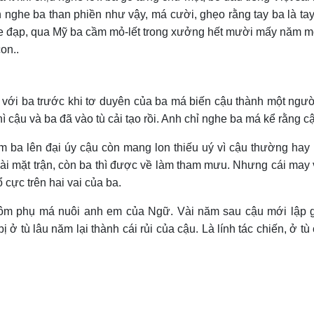
n nghe ba than phiền như vậy, má cười, ghẹo rằng tay ba là tay
 vỏ xe đạp, qua Mỹ ba cầm mỏ-lết trong xưởng hết mười mấy năm
on..
với ba trước khi tơ duyên của ba má biến cậu thành một người r
thì cậu và ba đã vào tù cải tạo rồi. Anh chỉ nghe ba
má kể rằng cậ
ba lên đại úy cậu còn mang lon thiếu uý vì cậu thường hay bị 
oài mặt trận, còn ba thì được về làm tham mưu. Nhưng cái may và
cực trên hai vai của ba.
p ôm phụ má nuôi anh em của Ngữ. Vài năm sau cậu mới lập 
 ở tù lâu năm lại thành cái rủi của cậu. Là lính tác chiến, ở t