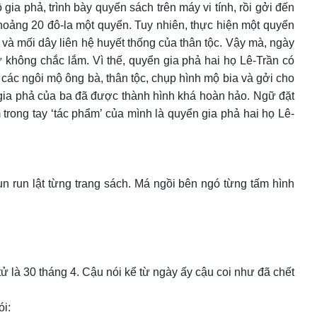
ia phả, trình bày quyển sách trên máy vi tính, rồi gởi đến
khoảng 20 đô-la một quyển. Tuy nhiên, thực hiện một quyển
 và mối dây liên hệ huyết thống của thân tộc. Vậy mà, ngày
 không chắc lắm. Vì thế, quyển gia phả hai họ Lê-Trần có
các ngôi mộ ông bà, thân tộc, chụp hình mộ bia và gởi cho
 gia phả của ba đã được thành hình khá hoàn hảo. Ngữ đặt
rong tay ‘tác phẩm’ của mình là quyển gia phả hai họ Lê-
un run lật từng trang sách. Má ngồi bên ngó từng tấm hình
ử là 30 tháng 4. Cậu nói kể từ ngày ấy cậu coi như đã chết
ói: