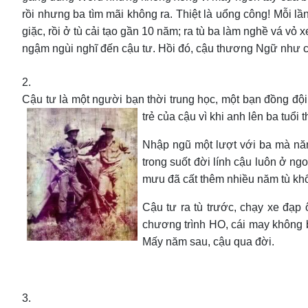
rồi nhưng ba tìm mãi không ra. Thiệt là uổng công! Mỗi lầ
giặc, rồi ở tù cải tạo gần 10 năm; ra tù ba làm nghề vá
ngậm ngùi nghĩ đến cậu tư. Hồi đó, cậu thương Ngữ như c
2.
Cậu tư là một người bạn thời trung học, một bạn đồng đội 
trẻ của cậu vì khi anh lên ba tuổi 
Nhập ngũ một lượt với ba mà năm 
trong suốt đời lính cậu luôn ở ng
mưu đã cất thêm nhiều năm tù khổ 
Cậu tư ra tù trước, chạy xe đạ
chương trình HO, cái may không bị
Mấy năm sau, cậu qua đời.
3.