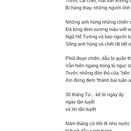
Trước cái chết, mặt vẫn không 
Bi hùng thay, những người lín
Những anh hùng những chiến s
Đã từng đem xương máu viết s
Ngũ Hổ Tướng và bao người t
Sống anh hùng và chết rất liệt 
Phút đoạn chiến, dẫu bị quân th
Vẫn hiên ngang trong tù ngục l
Trước những đòn thù của "bên 
Xin đừng đem “thành bại luận 
30 tháng Tư... kể từ ngày ấy
ngày tận tuyệt
và lời tận tuyệt
Năm tháng cứ trôi đi như nước
lịch sử dẫu sang trang