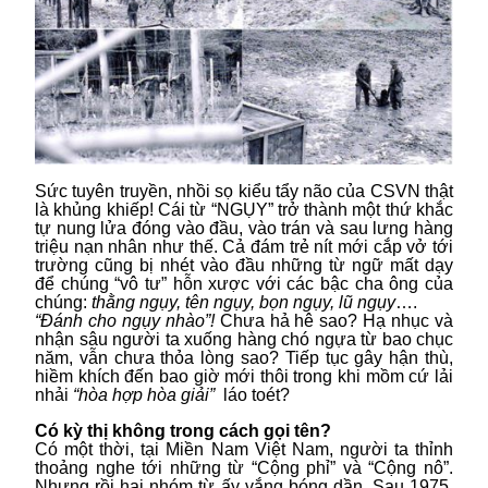
Sức tuyên truyền, nhồi sọ kiểu tẩy não của CSVN thật
là khủng khiếp! Cái từ “NGỤY” trở thành một thứ khắc
tự nung lửa đóng vào đầu, vào trán và sau lưng hàng
triệu nạn nhân như thế. Cả đám trẻ nít mới cắp vở tới
trường cũng bị nhét vào đầu những từ ngữ mất dạy
để chúng “vô tư” hỗn xược với các bậc cha ông của
chúng:
thằng ngụy, tên ngụy,
bọn ngụy, lũ ngụy
….
“Đánh cho ngụy nhào”!
Chưa hả hê sao? Hạ nhục và
nhận sâu người ta xuống hàng chó ngựa từ bao chục
năm, vẫn chưa thỏa lòng sao? Tiếp tục gây hận thù,
hiềm khích đến bao giờ mới thôi trong khi mồm cứ lải
nhải
“hòa hợp hòa giải”
láo toét?
Có kỳ thị không trong cách gọi tên?
Có một thời, tại Miền Nam Việt Nam, người ta thỉnh
thoảng nghe tới những từ “Cộng phỉ” và “Cộng nô”.
Nhưng rồi hai nhóm từ ấy vắng bóng dần. Sau 1975,