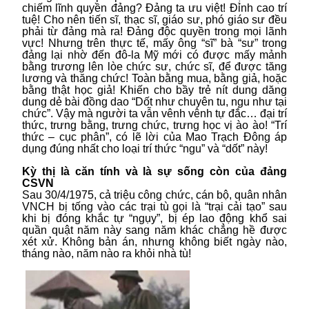
chiếm lĩnh quyền đảng? Đảng ta ưu việt! Đỉnh cao trí
tuệ! Cho nên tiến sĩ, thạc sĩ, giáo sư, phó giáo sư đều
phải từ đảng mà ra! Đảng độc quyền trong mọi lãnh
vực! Nhưng trên thực tế, mấy ông “sĩ” bà “sư” trong
đảng lại nhờ đến đô-la Mỹ mới có được mấy mảnh
bằng trương lên lòe chức sư, chức sĩ, để được tăng
lương và thăng chức! Toàn bằng mua, bằng giả, hoặc
bằng thật học giả! Khiến cho bầy trẻ nít dung dăng
dung dẻ bài đồng dao “Dốt như chuyên tu, ngu như tại
chức”. Vậy mà người ta vẫn vênh vênh tự đắc… đại trí
thức, trưng bằng, trưng chức, trưng học vị ào ào! “Trí
thức – cục phân”, có lẽ lời của Mao Trạch Đông áp
dụng đúng nhất cho loại trí thức “ngu” và “dốt” này!
Kỳ thị là căn tính và là sự sống còn của đảng
CSVN
Sau 30/4/1975, cả triệu công chức, cán bộ, quân nhân
VNCH bị tống vào các trại tù gọi là “trại cải tạo” sau
khi bị đóng khắc tự “ngụy”, bị ép lao động khổ sai
quần quật năm này sang năm khác chẳng hề được
xét xử. Không bản án, nhưng không biết ngày nào,
tháng nào, năm nào ra khỏi nhà tù!