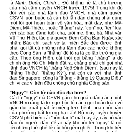
là
Minh, Duẩn, Chinh
… Đó không hề là chủ trương
của nhà cầm quyền VNCH trước 1975! Trong khi đó
đối với các nhà lãnh đạo VNCH, nhà cầm quyền
CSVN luôn buộc cả cán bộ lẫn dân chúng phải dùng
một lối gọi hoàn toàn vô văn hóa, mất dạy, như Mỹ-
Diệm, Mỹ-Thiệu…hoặc “thằng” này, “con” nọ, “tên” kia,
với các bậc đáng tuổi cha, tuổi mẹ, ông, bà. Nhà văn
Vũ Thư Hiên, tác giả quyển Đêm Giữa Ban Ngày, xác
nhận: Báo chí, sách vở tại miền Bắc đều được lệnh
phải gọi tất cả những nhà lãnh đạo các nước không
theo Cộng Sản là “thằng” để tỏ ra là có lập trường giai
cấp. Theo ông Hiên, cái thói gọi bằng “thằng” là do
chính ông Hồ Chí Minh đặt ra, chẳng phải chỉ gọi nhà
lãnh đạo VNCH là “thằng Ngô Đình Diệm”, (sau này là
“thằng Thiệu”, “thằng Kỳ”), mà còn cả với nhà lãnh
đạo Singapore, cũng là “thằng - thằng Lý Quang Diệu”
chỉ vì các vị trên đều chống chủ nghĩa Cộng sản.
“Ngụy”! Còn từ nào độc địa hơn?
Cái từ “ngụy” mà CSVN gán cho quân-dân-cán-chính
VNCH rõ ràng là từ ngữ bộc lộ cách gọi hoàn toàn vô
giáo dục xuất phát từ miệng lưỡi bệnh hoạn hôi hám
của phường bất lương hạ cấp! Bộ máy tuyên truyền
CSVN phổ biến cái “hỗn danh” mất dạy ấy, cấy nó vào
đầu óc người dân, để ai nấy khi nói tới “ngụy” là nói
tới những thứ ghẻ lở cùi hủi gớm ghiếc. Trong khi trên