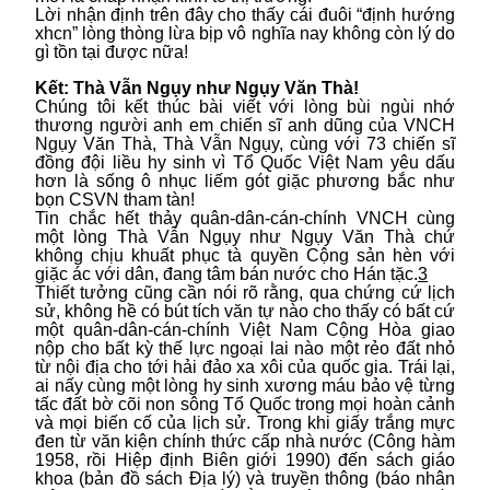
Lời nhận định trên đây cho thấy cái đuôi “định hướng
xhcn” lòng thòng lừa bịp vô nghĩa nay không còn lý do
gì tồn tại được nữa!
Kết: Thà Vẫn Ngụy như Ngụy Văn Thà!
Chúng tôi kết thúc bài viết với lòng bùi ngùi nhớ
thương người anh em chiến sĩ anh dũng của VNCH
Ngụy Văn Thà, Thà Vẫn Ngụy, cùng với 73 chiến sĩ
đồng đội liều hy sinh vì Tổ Quốc Việt Nam yêu dấu
hơn là sống ô nhục liếm gót giặc phương bắc như
bọn CSVN tham tàn!
Tin chắc hết thảy quân-dân-cán-chính VNCH cùng
một lòng Thà Vẫn Ngụy như Ngụy Văn Thà chứ
không chịu khuất phục tà quyền Cộng sản hèn với
giặc ác với dân, đang tâm bán nước cho Hán tặc.
3
Thiết tưởng cũng cần nói rõ rằng, qua chứng cứ lịch
sử, không hề có bút tích văn tự nào cho thấy có bất cứ
một quân-dân-cán-chính Việt Nam Cộng Hòa giao
nộp cho bất kỳ thế lực ngoại lai nào một rẻo đất nhỏ
từ nội địa cho tới hải đảo xa xôi của quốc gia. Trái lại,
ai nấy cùng một lòng hy sinh xương máu bảo vệ từng
tấc đất bờ cõi non sông Tổ Quốc trong mọi hoàn cảnh
và mọi biến cố của lịch sử. Trong khi giấy trắng mực
đen từ văn kiện chính thức cấp nhà nước (Công hàm
1958, rồi Hiệp định Biên giới 1990) đến sách giáo
khoa (bản đồ sách Địa lý) và truyền thông (báo nhân