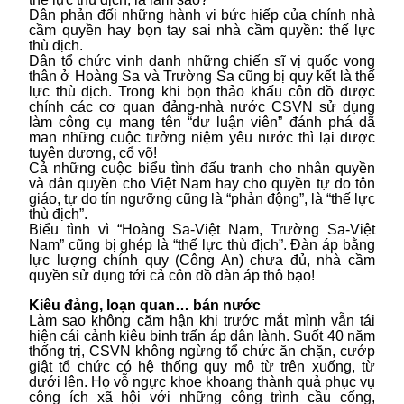
Dân phản đối những hành vi bức hiếp của chính nhà
cầm quyền hay bọn tay sai nhà cầm quyền: thế lực
thù địch.
Dân tổ chức vinh danh những chiến sĩ vị quốc vong
thân ở Hoàng Sa và Trường Sa cũng bị quy kết là thế
lực thù địch. Trong khi bọn thảo khấu côn đồ được
chính các cơ quan đảng-nhà nước CSVN sử dụng
làm công cụ mang tên “dư luận viên” đánh phá dã
man những cuộc tưởng niệm yêu nước thì lại được
tuyên dương, cổ võ!
Cả những cuộc biểu tình đấu tranh cho nhân quyền
và dân quyền cho Việt Nam hay cho quyền tự do tôn
giáo, tự do tín ngưỡng cũng là “phản động”, là “thế lực
thù địch”.
Biểu tình vì “Hoàng Sa-Việt Nam, Trường Sa-Việt
Nam” cũng bị ghép là “thế lực thù địch”. Đàn áp bằng
lực lượng chính quy (Công An) chưa đủ, nhà cầm
quyền sử dụng tới cả côn đồ đàn áp thô bạo!
Kiêu đảng, loạn quan… bán nước
Làm sao không căm hận khi trước mắt mình vẫn tái
hiện cái cảnh kiêu binh trấn áp dân lành. Suốt 40 năm
thống trị, CSVN không ngừng tổ chức ăn chặn, cướp
giật tổ chức có hệ thống quy mô từ trên xuống, từ
dưới lên. Họ vỗ ngực khoe khoang thành quả phục vụ
công ích xã hội với những công trình cầu cống,