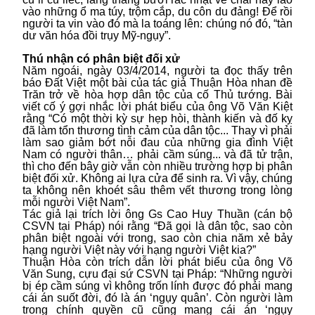
vào những ổ ma túy, trộm cắp, du côn du đảng! Để rồi
người ta vin vào đó mà la toáng lên: chúng nó đó, “tàn
dư văn hóa đồi trụy Mỹ-ngụy”.
Thú nhận có phân biệt đối xử
Năm ngoái, ngày 03/4/2014, người ta đọc thấy trên
báo Đất Việt một bài của tác giả Thuận Hòa nhan đề
Trăn trở về hòa hợp dân tộc của cố Thủ tướng. Bài
viết cố ý gợi nhắc lời phát biểu của ông Võ Văn Kiệt
rằng “Có một thời kỳ sự hẹp hòi, thành kiến và đố kỵ
đã làm tổn thương tình cảm của dân tộc... Thay vì phải
làm sao giảm bớt nỗi đau của những gia đình Việt
Nam có người thân… phải cầm súng... và đã tử trận,
thì cho đến bây giờ vẫn còn nhiều trường hợp bị phân
biệt đối xử. Không ai lựa cửa để sinh ra. Vì vậy, chúng
ta không nên khoét sâu thêm vết thương trong lòng
mỗi người Việt Nam”.
Tác giả lại trích lời ông Gs Cao Huy Thuần (cán bộ
CSVN tại Pháp) nói rằng “Đã gọi là dân tộc, sao còn
phân biệt ngoài với trong, sao còn chia năm xẻ bảy
hạng người Việt này với hạng người Việt kia?”
Thuận Hòa còn trích dẫn lời phát biểu của ông Võ
Văn Sung, cựu đại sứ CSVN tại Pháp: “Những người
bị ép cầm súng vì không trốn lính được đó phải mang
cái án suốt đời, đó là án ‘ngụy quân’. Còn người làm
trong chính quyền cũ cũng mang cái án ‘ngụy