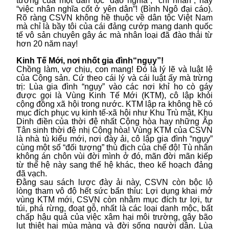
tưởng của một dân tộc “đạo nghĩa”, “chí nhân”, hay
“việc nhân nghĩa cốt ở yên dân”! (Bình Ngô đại cáo).
Rõ ràng CSVN không hề thuộc về dân tộc Việt Nam
mà chỉ là bầy tôi của cái đảng cướp mang danh quốc
tế vô sản chuyên gây ác mà nhân loại đã đào thải từ
hơn 20 năm nay!
Kinh Tế Mới, nơi nhốt gia đình“ngụy”!
Chồng làm, vợ chịu, con mang! Đó là lý lẽ và luật lệ
của Cộng sản. Cứ theo cái lý và cái luật ấy mà trừng
trị: Lùa gia đình “ngụy” vào các nơi khỉ ho cò gáy
được gọi là Vùng Kinh Tế Mới (KTM), cô lập khỏi
cộng đồng xã hội trong nước. KTM lập ra không hề có
mục đích phục vụ kinh tế-xã hội như Khu Trù mật, Khu
Dinh điền của thời đệ nhất Cộng hòa hay những Ấp
Tân sinh thời đệ nhị Cộng hòa! Vùng KTM của CSVN
là nhà tù kiểu mới, nơi đày ải, cô lập gia đình “ngụy”
cùng một số “đối tượng” thù địch của chế độ! Tù nhân
không án chôn vùi đời mình ở đó, mãn đời mãn kiếp
từ thế hệ này sang thế hệ khác, theo kế hoạch đảng
đã vạch.
Đằng sau sách lược đày ải này, CSVN còn bộc lộ
lòng tham vô độ hết sức bẩn thỉu: Lợi dụng khai mở
vùng KTM mới, CSVN còn nhằm mục đích tư lợi, tư
túi, phá rừng, đoạt gỗ, nhất là các loại danh mộc, bất
chấp hậu quả của việc xâm hại môi trường, gây bão
lụt thiệt hại mùa màng và đời sống người dân. Lùa