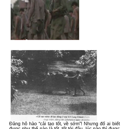
Đảng hô hào “cải tạo tốt, về sớm”! Nhưng đố ai biết
được như thế nào là tốt, tốt tới đâu, lúc nào thì được