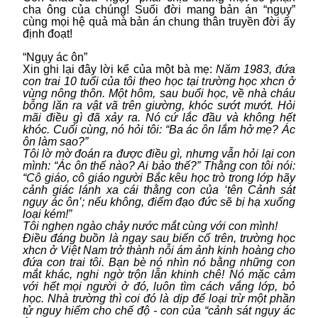
cha ông của chúng! Suối đời mang bản án “ngụy”
cùng mọi hệ quả mà bản án chung thân truyền đời ấy
định đoạt!
“Ngụy ác ôn”
Xin ghi lại đây lời kể của một bà mẹ:
Năm 1983, đứa
con trai 10 tuổi của tôi theo học tại trường học xhcn ở
vùng nông thôn. Một hôm, sau buổi học, về nhà cháu
bỗng lăn ra vật vã trên giường, khóc sướt mướt. Hỏi
mãi điều gì đã xảy ra. Nó cứ lắc đầu và không hết
khóc. Cuối cùng, nó hỏi tôi: “Ba ác ôn lắm hở mẹ? Ác
ôn làm sao?”
Tôi lờ mờ đoán ra được điều gì, nhưng vẫn hỏi lại con
mình: “Ác ôn thế nào? Ai bảo thế?” Thằng con tôi nói:
“Cô giáo, cô giáo người Bắc kêu học trò trong lớp hãy
cảnh giác lánh xa cái thằng con của ‘tên Cảnh sát
ngụy ác ôn’; nếu không, điểm đạo đức sẽ bị hạ xuống
loại kém!”
Tôi nghẹn ngào chảy nước mắt cùng với con mình!
Điều đáng buồn là ngay sau biến cố trên, trường học
xhcn ở Việt Nam trở thành nỗi ám ảnh kinh hoàng cho
đứa con trai tôi. Bạn bè nó nhìn nó bằng những con
mắt khác, nghi ngờ trộn lẫn khinh chê! Nó mặc cảm
với hết mọi người ở đó, luôn tìm cách vắng lớp, bỏ
học. Nhà trường thì coi đó là dịp để loại trừ một phần
tử nguy hiểm cho chế độ - con của “cảnh sát ngụy ác