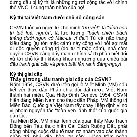
đứng đầu bị kỳ thị là những người cộng tác với chính
thể VNCH cùng thân nhân của họ!
Kỳ thị tại Việt Nam dưới chế độ cộng sản
CSVN luôn vỗ ngực tự cho mình
“ưu việt”,
là
“đỉnh cao
trí tuệ loài người”
, là lực lượng
“bách chiến bách
thắng dưới ngọn cờ Mác-Lê vĩ đại”
! Từ cái não trạng
kiêu đảng (tự tôn mặc cảm) này cộng với nỗi sợ mất
đi độc quyền đảng trị (do tư ti mặc cảm), nhà cầm
quyền CSVN càng đẩy mạnh chính sách phân biệt đối
xử tới chỗ kỳ thị không khoan nhượng qua chiêu bài
đấu tranh giai cấp
và
phân biệt lằn ranh đảng-ngụy!
Kỳ thị giai cấp
Thấy gì trong đấu tranh giai cấp của CSVN?
Năm 1954, CSVN dưới tên gọi là Việt Minh (VM) cấu
kết với thực dân Pháp chia đôi đất nước Việt Nam
thành hai miền. Qua Hiệp Định Genève 1954, CSVN
hiến dâng Miền Nam cho thực dân Pháp, VM thống trị
Miền Bắc. Quốc gia Việt Nam tẩy chay Hiệp định vì nó
vi phạm nguyên tắc “toàn vẹn lãnh thổ” của quốc gia
dân tộc.
Tại Miền Bắc, VM nhận lệnh của quan thầy Mao Trạch
Đông bên Tàu, thực hiện Cải Cách Ruộng Đất, phát
động những cuộc đấu tố man rợ nhắm vào các thành
phần “trí, phú, địa, hào, tư sản”. Hàng trăm ngàn