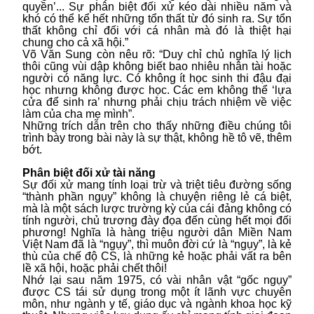
quyền’... Sự phân biệt đối xử kéo dài nhiều năm và
khó có thể kể hết những tổn thất từ đó sinh ra. Sự tổn
thất không chỉ đối với cá nhân mà đó là thiệt hại
chung cho cả xã hội.”
Võ Văn Sung còn nêu rõ: “Duy chỉ chủ nghĩa lý lịch
thôi cũng vùi dập không biết bao nhiêu nhân tài hoặc
người có năng lực. Có không ít học sinh thi đậu đại
học nhưng không được học. Các em không thể ‘lựa
cửa để sinh ra’ nhưng phải chịu trách nhiệm về việc
làm của cha mẹ mình”.
Những trích dẫn trên cho thấy những điều chúng tôi
trình bày trong bài này là sự thật, không hề tô vẽ, thêm
bớt.
Phân biệt đối xử tài năng
Sự đối xử mang tính loại trừ và triệt tiêu đường sống
“thành phần ngụy” không là chuyện riêng lẻ cá biệt,
mà là một sách lược trường kỳ của cái đảng không có
tính người, chủ trương đày đọa đến cùng hết mọi đối
phương! Nghĩa là hàng triệu người dân Miền Nam
Việt Nam đã là “ngụy”, thì muôn đời cứ là “ngụy”, là kẻ
thù của chế độ CS, là những kẻ hoặc phải vất ra bên
lề xã hội, hoặc phải chết thôi!
Nhớ lại sau năm 1975, có vài nhân vật “gốc ngụy”
được CS tái sử dụng trong một ít lãnh vực chuyên
môn, như ngành y tế, giáo dục và ngành khoa học kỹ