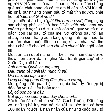
người Việt Nam bị tố oan, tù oan, giết oan. Dân chúng
quê mùa chất phác và cả trẻ em bị cán bộ VM lùa đi,
ép phải dự những phiên đấu tố mất tính người, phải
hò hét
“Giết nó! Giết nó đi!”
Thực hiện khẩu hiệu
“giết lầm hơn bỏ sót”,
đảng cộng
sản chẳng phải chỉ hô hào “
Giết, giết nữa, bàn tay
không phút nghỉ”
(Tố Hữu)mà còn xúi giục và cả bức
bách con cái đấu tố cha mẹ, vợ chồng đấu tố lẫn
nhau, bà con, hàng xóm láng giềng rình rập nhau, tố
cáo lẫn nhau, buộc tội cho nhau, kết án nhau và dìm
nhau chết để cho
“vô sản chuyên chính”
lên ngôi toàn
trị!
Một trận càn quét mang tính kỳ thị vô nhân đạo được
thực hiện dưới danh nghĩa “đấu tranh giai cấp” như
Xuân Diệu hô hào:
Anh em ơi! Quyết chung lưng
Đấu tranh tiêu diệt tàn hung tử thù
Địa hào, đối lập ra tro
Lưng chừng phản động đến giờ tan xương.
Mọi giềng mối quan hệ tình nghĩa luân lý tốt đẹp bị
đảo lộn và triệt tiêu hoàn toàn.
Lôi cổ bọn nó ra đây,
Bắt quỳ mọp xuống đọa đày chết thôi!...
Sách báo đã nói nhiều về Cải Cách Ruộng Đất cùng
với những hệ lụy của nó. Người ta ước tính có hơn
160 ngàn người là nạn nhân của những cuộc đấu tố