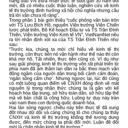
hàng đầu VN thừa nhận thực tế suốt gần 30 năm đổi
mới, đã có nhiều cuộc thảo luận, nghiên cứu về kinh
tế thị trường định hướng xã hội chủ nghĩa nhưng câu
trả lời vẫn chưa rõ ràng”.
Trong phần 1 bài giới thiệu “cuộc phỏng vấn bàn tròn
với TS Lưu Bích Hồ, nguyên Viện trưởng Viện Chiến
lược phát triển, Bộ Kế hoạch Đầu tư và TS Trần Đình
Thiên, Viện trưởng Viện Kinh tế VN”, VietNamNet nêu
ra lời nhận định xót xa của TS Trần Đình Thiên như
sau:
“Trước kia, chúng ta mới chỉ hiểu về kinh tế thị
trường, còn thực tiễn nó vận hành như thế nào thì còn
khá mơ hồ. Tất nhiên, thực tiễn cũng có. Ví dụ như
sau giải phóng, kinh tế thị trường vốn rất phát triển từ
phía nam đã âm thầm lan dần ra bắc theo mạch vận
động ngầm của người dân trong bối cảnh cấm đoán,
‘ngăn sông cấm chợ’. Nhưng ngược lại, lúc đó cũng
có một luồng quan điểm về CNXH đóng đinh về mặt
nguyên lý trong nhận thức chúng ta là gắn với kế
hoạch hóa tập trung, sở hữu toàn dân, sở hữu tập thể
mà về bản chất là công hữu. Luồng tư duy này tràn
vào nam theo con đường quốc doanh hóa.
Hai làn sóng ngược chiều này trên thực tế đã xung
đột nhau dữ dội và càng chứng tỏ cho chúng ta thấy
CNXH và kinh tế thị trường không thể tương dung
được, đến mức chúng ta phải đổi mới. Luận đề đổi
mới là chấp nhận kinh tế thị trường.”