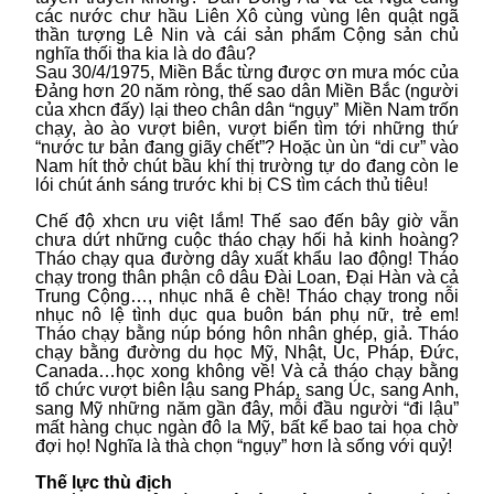
các nước chư hầu Liên Xô cùng vùng lên quật ngã
thần tượng Lê Nin và cái sản phẩm Cộng sản chủ
nghĩa thối tha kia là do đâu?
Sau 30/4/1975, Miền Bắc từng được ơn mưa móc của
Đảng hơn 20 năm ròng, thế sao dân Miền Bắc (người
của xhcn đấy) lại theo chân dân “ngụy” Miền Nam trốn
chạy, ào ào vượt biên, vượt biển tìm tới những thứ
“nước tư bản đang giãy chết”? Hoặc ùn ùn “di cư” vào
Nam hít thở chút bầu khí thị trường tự do đang còn le
lói chút ánh sáng trước khi bị CS tìm cách thủ tiêu!
Chế độ xhcn ưu việt lắm! Thế sao đến bây giờ vẫn
chưa dứt những cuộc tháo chạy hối hả kinh hoàng?
Tháo chạy qua đường dây xuất khẩu lao động! Tháo
chạy trong thân phận cô dâu Đài Loan, Đại Hàn và cả
Trung Cộng…, nhục nhã ê chề! Tháo chạy trong nỗi
nhục nô lệ tình dục qua buôn bán phụ nữ, trẻ em!
Tháo chạy bằng núp bóng hôn nhân ghép, giả. Tháo
chạy bằng đường du học Mỹ, Nhật, Úc, Pháp, Đức,
Canada…học xong không về! Và cả tháo chạy bằng
tổ chức vượt biên lậu sang Pháp, sang Úc, sang Anh,
sang Mỹ những năm gần đây, mỗi đầu người “đi lậu”
mất hàng chục ngàn đô la Mỹ, bất kể bao tai họa chờ
đợi họ! Nghĩa là thà chọn “ngụy” hơn là sống với quỷ!
Thế lực thù địch