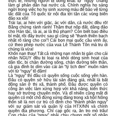
thực tế, những người bị đóng khắc tự “ngụy” chẳng
làm gì phản dân hại nước cả. Chính nghĩa họ sáng
ngời trong việc họ hy sinh xương máu để bảo vệ từng
tấc đất của Tổ quốc từ nội địa tới tận các vùng biển
đảo xa xôi!
Trái lại, ai hèn với giặc, ác với dân, cả nước đều rõ!
Bằng chứng rành rành! Thậm thụt nộp đất, dâng đảo
cho Hán tặc, là ai, ai là thủ phạm? Còn biết bao điều
bí mật, rồi đây trước sau gì cũng sẽ “thanh thiên bạch
nhật rõ ràng cho coi”! Cái bọn mại quốc cầu vinh ấy,
cứ theo phép nước của vua Lê Thánh Tôn mà tru di
chúng là vừa!
Khốn nạn thay! Tất cả những nạn nhân bị gán cho cái
nhãn NGỤY đều bị loại ra khỏi dòng sinh hoạt của
dân tộc, bị chặn đường sống, chặn đường tiến thân,
cả gia đình bị dìm vào cái án “lý lịch đen” muôn năm
với từ “ngụy” tô đậm!
Là “ngụy” thì đâu có quyền sống cuộc sống yên hàn.
Đâu có quyền sở hữu tài sản đáng giá, nhất là bất
động sản ở thị xã, thành phố. Đâu được quyền có
công ăn việc làm xứng hợp với khả năng, kiến thức
hay sở trường chuyên môn. Và dĩ nhiên cũng mất đi
quyền có một chỗ đứng xứng đáng trong xã hội! Nông
thôn sẽ là nơi cư trú cố định cho “thành phần ngụy”
với sự giám sát và quản lý của HTX/NN và chính
quyền địa phương. Chỉ cạp gốc rạ, ăn tro mò trấu!
Con cháu của “ngụy” phải chịu chung một số phận