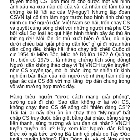
truyền thông CS luôn moi ra cho được một vài hình
ảnh xấu xa xưa nào đó của vài cá nhân để làm bằng
chứng kể lể “tội ác của Mỹ-ngụy”! Nhưng tập đoàn
CSVN lại cố tình làm ngơ trước bao hình ảnh chứng
minh cụ thể người dân Việt Nam sợ hãi, trốn chạy CS
và quyết cùng sống chết với những người mà phe CS
bôi xấu! Sợ loài ác quỉ hiện hình thành bầy ác thú ăn
thịt người! Mỗi lần ác thú xuất hiện ở đâu, dù núp
dưới chiêu bài “giải phóng dân tộc” gì gì đi nữa,nhân
dân cũng đều khiếp hãi tháo chạy trối chết! Cuộc di
cư 1954 từ Miền Bắc, Mùa hè Đỏ lửa 1972 ở Quảng
Trị, biến cố 1975… là những chứng tích sống động!
Người dân không tháo chạy vì “bị VNCH tuyên truyền”
như CS xuyên tạc, mà là phản ứng tự nhiên từ kinh
nghiệm bản thân của mỗi người về những hành động
gian ác của CS đối với mọi tầng lớp dân chúng trong
vô vàn trường hợp trước đây.
Hàng triệu người “được cách mạng giải phóng”,
sướng quá đi chứ! Sao dân không ở lại với CS,
không chạy theo CS để sống cõi “thiên đàng CS”?
Trái lại, ai nấy đều ùn ùn chạy theo “Mỹ-ngụy” bất
chấp CS truy đuổi, bắn giết bằng đại pháo, bằng súng
liên thanh, súng trường và lựu đạn cá nhân? VNCH
tuyên truyền đó ư? Hãy xem kìa: Người dân Đông
Đức xô ngã bức tường Bá Linh có phải do Tây Đức
tuyên truyền không? Dân Đông Âu và cả Nga cùng