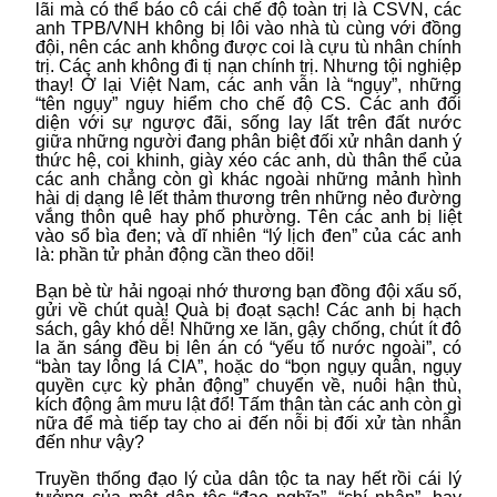
lãi mà có thể báo cô cái chế độ toàn trị là CSVN, các
anh TPB/VNH không bị lôi vào nhà tù cùng với đồng
đội, nên các anh không được coi là cựu tù nhân chính
trị. Các anh không đi tị nạn chính trị. Nhưng tội nghiệp
thay! Ở lại Việt Nam, các anh vẫn là “ngụy”, những
“tên ngụy” nguy hiểm cho chế độ CS. Các anh đối
diện với sự ngược đãi, sống lay lất trên đất nước
giữa những người đang phân biệt đối xử nhân danh ý
thức hệ, coi khinh, giày xéo các anh, dù thân thể của
các anh chẳng còn gì khác ngoài những mảnh hình
hài dị dạng lê lết thảm thương trên những nẻo đường
vắng thôn quê hay phố phường. Tên các anh bị liệt
vào sổ bìa đen; và dĩ nhiên “lý lịch đen” của các anh
là: phần tử phản động cần theo dõi!
Bạn bè từ hải ngoại nhớ thương bạn đồng đội xấu số,
gửi về chút quà! Quà bị đoạt sạch! Các anh bị hạch
sách, gây khó dễ! Những xe lăn, gậy chống, chút ít đô
la ăn sáng đều bị lên án có “yếu tố nước ngoài”, có
“bàn tay lông lá CIA”, hoặc do “bọn ngụy quân, ngụy
quyền cực kỳ phản động” chuyển về, nuôi hận thù,
kích động âm mưu lật đổ! Tấm thân tàn các anh còn gì
nữa để mà tiếp tay cho ai đến nỗi bị đối xử tàn nhẫn
đến như vậy?
Truyền thống đạo lý của dân tộc ta nay hết rồi cái lý