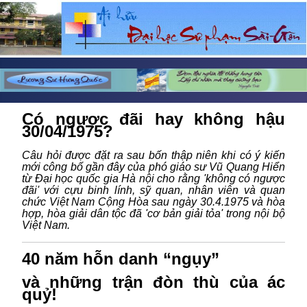
Có ngược đãi hay không hậu
30/04/1975?
Câu hỏi được đặt ra sau bốn thập niên khi có ý kiến
mới công bố gần đây của phó giáo sư Vũ Quang Hiển
từ Đại học quốc gia Hà nội cho rằng 'không có ngược
đãi' với cựu binh lính, sỹ quan, nhân viên và quan
chức Việt Nam Cộng Hòa sau ngày 30.4.1975 và hòa
hợp, hòa giải dân tộc đã 'cơ bản giải tỏa' trong nội bộ
Việt Nam.
40 năm hỗn danh “ngụy”
và những trận đòn thù của ác
quỷ!