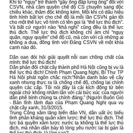
Khi từ “ngụy” trở thành “gậy ông đập lưng ông” đối với
CSVN, nhà cầm quyền chế độ CS chuyển sang độc
chiêu khác, thâm độc không kém. Mỗi khi có dấu hiệu
tình hình bất lợi cho chế độ là mỗi lần CSVN gán tội
cho một thế lực vô hình có tên gọi là “thế lực thù địch”.
Và bất cứ người nào “khả nghi” cũng đều là thế lực
thù địch. Thế lực thù địch không chỉ ám chỉ “ngụy
quân, ngụy quyền” chế độ cũ, mà còn với cả những ai
không a dua, đồng tình với Đảng CSVN về một khía
cạnh nào đó.
Dân oan đòi hỏi giải quyết nỗi oan chồng chất của
mình: thế lực thù địch!
Dân phản đối chặt cây thành phố Hà Nội cũng bị vu là
thế lực thù địch! Chính Phạm Quang Nghị, Bí Thư TP
Hà Nội phát ngôn chắc nịch:“Nhân danh bảo vệ cây
xanh nhưng thực ra là chống chế độ, chống lại chính
quyền các cấp. Tôi nói đây là cái kích động từ bên
ngoài chứ không nhầm lẫn với cái bức xúc của người
dân phê bình chúng ta chính đáng.” (Người Buôn Gió
- Bản lĩnh lãnh đạo của Phạm Quang Nghị qua vụ
chặt cây xanh, 31/3/2015.
Trung Cộng xâm lăng biển đảo VN, dân uất ức biểu
tình phản kháng quân xâm lược: thế lực thù địch. Thế
lực bá quyền xâm lược nước ta không là thế lực thù
địch, mà nhân dân bày tỏ lòng yêu nước lại bị gán là
thế lực thù địch, là làm sao?