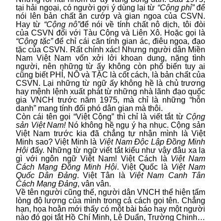
tại hải ngoại, có người gợi ý dùng lại từ
“Cộng phỉ”
để
nói lên bản chất ăn cướp và gian ngoa của CSVN.
Hay từ
“Cộng nô”
để nói về tính chất nô dịch, tôi đòi
của CSVN đối với Tàu Cộng và Liên Xô. Hoặc gọi là
“Cộng tặc”
để chỉ cái căn tính gian ác, điêu ngoa, đạo
tặc của CSVN. Rất chính xác! Nhưng người dân Miền
Nam Việt Nam vốn xởi lởi khoan dung, nặng tình
người, nên những từ ấy không còn phổ biến tuy ai
cũng biết PHỈ, NÔ và TẶC là cốt cách, là bản chất của
CSVN. Lại những từ ngữ ấy không hề là chủ trương
hay mệnh lệnh xuất phát từ những nhà lãnh đạo quốc
gia VNCH trước năm 1975, mà chỉ là những “hỗn
danh” mang tính đối phó dân gian mà thôi.
Còn cái tên gọi “Việt Cộng” thì chỉ là viết tắt từ
Cộng
sản Việt Nam!
Nó không hề ngụ ý hạ nhục. Cộng sản
Việt Nam trước kia đã chẳng tự nhận mình là Việt
Minh sao? Việt Minh là
Việt Nam Độc Lập Đồng Minh
Hội
đấy. Những từ ngữ viết tắt kiểu như vậy đâu xa lạ
gì với ngôn ngữ Việt Nam! Việt Cách là
Việt Nam
Cách Mạng Đồng Minh Hội
. Việt Quốc là
Việt Nam
Quốc Dân Đảng
. Việt Tân là
Việt Nam Canh Tân
Cách Mạng Đảng
, vân vân.
Về tên người cũng thế, người dân VNCH thể hiện tấm
lòng độ lượng của mình trong cả cách gọi tên. Chẳng
hạn, họa hoằn mới thấy có một bài báo hay một người
nào đó gọi tắt Hồ Chí Minh, Lê Duẩn, Trường Chinh…