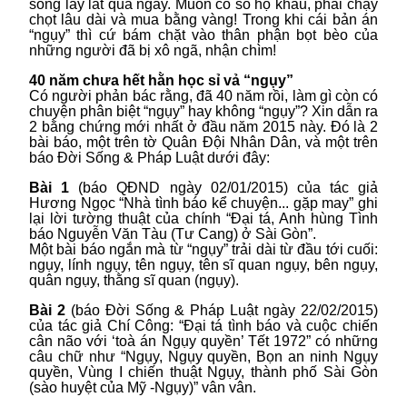
sống lay lất qua ngày. Muốn có sổ hộ khẩu, phải chạy
chọt lâu dài và mua bằng vàng! Trong khi cái bản án
“ngụy” thì cứ bám chặt vào thân phận bọt bèo của
những người đã bị xô ngã, nhận chìm!
40 năm chưa hết hằn học sỉ vả “ngụy”
Có người phản bác rằng, đã 40 năm rồi, làm gì còn có
chuyện phân biệt “ngụy” hay không “ngụy”? Xin dẫn ra
2 bằng chứng mới nhất ở đầu năm 2015 này. Đó là 2
bài báo, một trên tờ Quân Đội Nhân Dân, và một trên
báo Đời Sống & Pháp Luật dưới đây:
Bài 1
(báo QĐND ngày 02/01/2015) của tác giả
Hương Ngọc “Nhà tình báo kể chuyện... gặp may” ghi
lại lời tường thuật của chính “Đại tá, Anh hùng Tình
báo Nguyễn Văn Tàu (Tư Cang) ở Sài Gòn”.
Một bài báo ngắn mà từ “ngụy” trải dài từ đầu tới cuối:
ngụy, lính ngụy, tên ngụy, tên sĩ quan ngụy, bên ngụy,
quân ngụy, thằng sĩ quan (ngụy).
Bài 2
(báo Đời Sống & Pháp Luật ngày 22/02/2015)
của tác giả Chí Công: “Đại tá tình báo và cuộc chiến
cân não với ‘toà án Ngụy quyền’ Tết 1972” có những
câu chữ như “Ngụy, Ngụy quyền, Bọn an ninh Ngụy
quyền, Vùng I chiến thuật Ngụy, thành phố Sài Gòn
(sào huyệt của Mỹ -Ngụy)” vân vân.