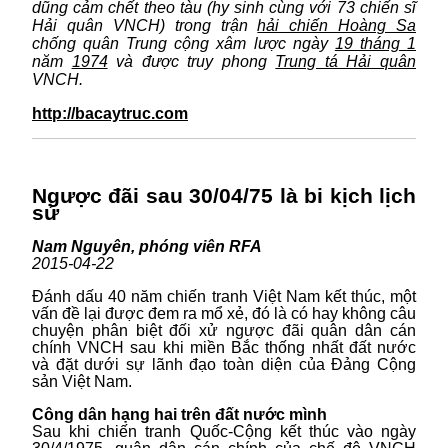
dũng cảm chết theo tàu (hy sinh cùng với 73 chiến sĩ
Hải quân VNCH) trong trận
hải chiến Hoàng Sa
chống quân Trung cộng xâm lược ngày
19 tháng 1
năm
1974
và được truy phong
Trung tá Hải quân
VNCH.
http://bacaytruc.com
Ngược đãi sau 30/04/75 là bi kịch lịch
sử
Nam Nguyên, phóng viên RFA
2015-04-22
Đánh dấu 40 năm chiến tranh Việt Nam kết thúc, một
vấn đề lại được đem ra mổ xẻ, đó là có hay không câu
chuyện phân biệt đối xử ngược đãi quân dân cán
chính VNCH sau khi miền Bắc thống nhất đất nước
và đặt dưới sự lãnh đạo toàn diện của Đảng Cộng
sản Việt Nam.
Công dân hạng hai trên đất nước mình
Sau khi chiến tranh Quốc-Cộng kết thúc vào ngày