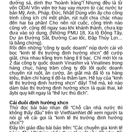
đường sá, dinh thự “hoành tráng”! Nhưng đều là từ
vốn ODA! Vốn viện trợ hay vay mượn từ các nước tư
bản Mỹ, Anh, Pháp, Đức, Nhật! Dùng vốn ấy cho công
trình công ích chỉ một phần, rút ruột chia chác nhau
đến hai ba phần! Cho nên rút cuộc, công trình nào
cũng vỡ, cũng đổ ngay sau khi khánh thành, chưa kịp
đưa vào sử dụng. (Những PMU 18, Xa lộ Đông Tây,
Dự án Đường Sắt, Đường Cao tốc, Đập Thủy Lợi…
là bằng chứng).
Rồi đến những “công ty quốc doanh” núp dưới cái vỏ
bọc “kinh tế thị trường định hướng xhcn” để cướp
giật, chia nhau trắng trợn hàng tỉ tỉ bạc. Chỉ mới lòi ra
2 đại công ty quốc doanh Vinashin và Vinalines trong
hàng chục, hàng trăm công ty đội lốt quốc doanh
chuyên rút ruột, ăn cướp, ăn giật mà đã lộ ra hàng
triệu, thậm chí hàng tỉ đô-la thâm lạm. Hệ lụy của “kinh
tế thị trường định hướng xhcn” đấy! Thế mà, kẻ nào
dám bảo thị trường định hướng xhcn là quái thai, kẻ
ấybị quy kết ngay là “thế lực thù địch”.
Cái đuôi định hướng xhcn
Thử đọc bài báo nhan đề “Chỗ cần nhà nước thì
không thấy đâu” trên tờ VietNamNet để xem người ta
nói gì về cái gọi là “kinh tế thị trường định hướng
xhcn”?
Đây lời giáo đầu bài báo trên: “Các chuyên gia kinh tế