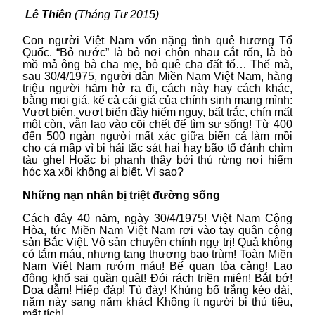
Lê Thiên
(Tháng Tư 2015)
Con người Việt Nam vốn nặng tình quê hương Tổ
Quốc. “Bỏ nước” là bỏ nơi chôn nhau cắt rốn, là bỏ
mồ mả ông bà cha mẹ, bỏ quê cha đất tổ… Thế mà,
sau 30/4/1975, người dân Miền Nam Việt Nam, hàng
triệu người hăm hở ra đi, cách này hay cách khác,
bằng mọi giá, kể cả cái giá của chính sinh mạng mình:
Vượt biên, vượt biển đầy hiểm nguy, bất trắc, chín mất
một còn, vẫn lao vào cõi chết để tìm sự sống! Từ 400
đến 500 ngàn người mất xác giữa biển cả làm mồi
cho cá mập vì bị hải tặc sát hại hay bão tố đánh chìm
tàu ghe! Hoặc bị phanh thây bởi thú rừng nơi hiểm
hóc xa xôi không ai biết. Vì sao?
Những nạn nhân bị triệt đường sống
Cách đây 40 năm, ngày 30/4/1975! Việt Nam Cộng
Hòa, tức Miền Nam Việt Nam rơi vào tay quân cộng
sản Bắc Việt. Vô sản chuyên chính ngự trị! Quả không
có tắm máu, nhưng tang thương bao trùm! Toàn Miền
Nam Việt Nam rướm máu! Bế quan tỏa cảng! Lao
động khổ sai quần quật! Đói rách triền miên! Bắt bớ!
Dọa dẫm! Hiếp đáp! Tù đày! Khủng bố trắng kéo dài,
năm này sang năm khác! Không ít người bị thủ tiêu,
mất tích!