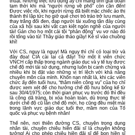
thuật. Nhưng việc lưu dụng ấy chỉ mang tính giai đoạn
tạm thời khi mà “người rừng về phố” còn cần đến!
Được việc rồi, khi người rừng đã biết mặc chiếc áo thị
thành thì lập tức họ giở quẻ chơi trò tráo trở lưu manh,
thay trắng đổi đen, đạp người tài xuống tận đáy cùng
của xã hội sau khi vắt cạn kiệt ngón nghề của người
tài! Gán cho họ một cái tội “phản động” vu vơ nào đó
rồi tống vào tù! Thầy giáo tháo giầy! Kẻ sĩ vào chuồng
khỉ!
Với CS, ngụy là ngụy! Mà ngụy thì chỉ có loại trừ và
đày đọa! CIA cài lại cả đấy! Trừ một ít viên chức
VNCH cấp thấp trong ngành giáo dục và y tế tuy được
chế độ mới tái sử dụng, nhưng luôn bị canh chừng và
nhiều khi bị đặt vào những vị trí lệch với khả năng
chuyên môn của mình. Khốn nạn nhất là, khi các viên
chức ấy đến tuổi hưu, “thâm niên công vụ” của họ chỉ
được xem xét để cho hưởng chế độ hưu bổng kể từ
sau 30/4/1975; còn thời gian phục vụ trước đó thì đều
là công dã tràng, bị xóa hoàn toàn, dù trong thực tế
dưới chế độ cũ lẫn chế độ mới, họ cũng đều miệt mài
trong lãnh vực giáo dục tuổi thơ, mầm non của Tố
quốc và phục vụ bệnh nhân!
Thế nên, nơi thiên đường CS, chuyện trọng dụng
nhân tài, chuyện chiêu hiền đãi sĩ là chuyện không
tưởng! Ai cho phép chiêu hiền đãi sĩ để bọn hiền sĩ