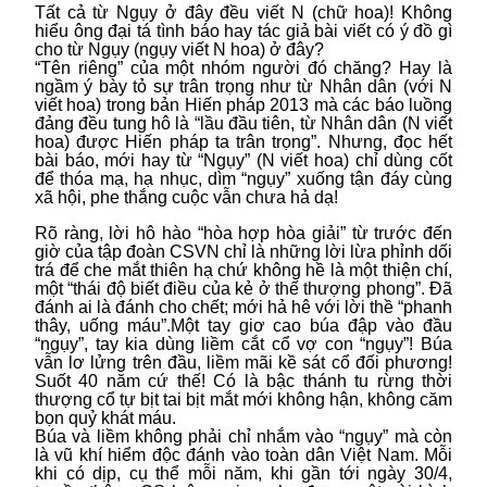
Tất cả từ Ngụy ở đây đều viết N (chữ hoa)! Không
hiểu ông đại tá tình báo hay tác giả bài viết có ý đồ gì
cho từ Ngụy (ngụy viết N hoa) ở đây?
“Tên riêng” của một nhóm người đó chăng? Hay là
ngầm ý bày tỏ sự trân trọng như từ Nhân dân (với N
viết hoa) trong bản Hiến pháp 2013 mà các báo luồng
đảng đều tung hô là “lầu đầu tiên, từ Nhân dân (N viết
hoa) được Hiến pháp ta trân trọng”. Nhưng, đọc hết
bài báo, mới hay từ “Ngụy” (N viết hoa) chỉ dùng cốt
để thóa mạ, hạ nhục, dìm “ngụy” xuống tận đáy cùng
xã hội, phe thắng cuộc vẫn chưa hả dạ!
Rõ ràng, lời hô hào “hòa hợp hòa giải” từ trước đến
giờ của tập đoàn CSVN chỉ là những lời lừa phỉnh dối
trá để che mắt thiên hạ chứ không hề là một thiện chí,
một “thái độ biết điều của kẻ ở thế thượng phong”. Đã
đánh ai là đánh cho chết; mới hả hê với lời thề “phanh
thây, uống máu”.Một tay giơ cao búa đập vào đầu
“ngụy”, tay kia dùng liềm cắt cổ vợ con “ngụy”! Búa
vẫn lơ lửng trên đầu, liềm mãi kề sát cổ đối phương!
Suốt 40 năm cứ thế! Có là bậc thánh tu rừng thời
thượng cổ tự bịt tai bịt mắt mới không hận, không căm
bọn quỷ khát máu.
Búa và liềm không phải chỉ nhắm vào “ngụy” mà còn
là vũ khí hiểm độc đánh vào toàn dân Việt Nam. Mỗi
khi có dịp, cụ thể mỗi năm, khi gần tới ngày 30/4,