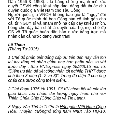
Dân 1956 & 1958)… là bằng chứng mạnh mẽ xác
quyết CSVN công khai nộp đảo, dâng đất thuộc chủ
quyền quốc gia Việt Nam cho Tàu Cộng.
Người quốc gia VNCH không bao giờ là “ngụy” đối
với Tổ quốc mình dù bọn Cộng sản cố tình gán cho
cái từ NGỤY sỉ vả nham nhở hạ cấp đầy khiêu khích,
hòng che đậy bản chất tà quyền của họ, một chế độ
CS vô Tổ quốc buôn dân bán nước trắng trợn mà
nhân dân cả nước đang vạch trần!
Lê Thiên
(Tháng Tư 2015)
1 Chế độ phân biệt đẳng cấp ưu tiên đến nay vẫn tồn
tại tuy rằng có phần giảm nhẹ hơn phần nào so với
trước đây . Báo VNExpress ngày 28/2/2015 nêu rõ:
“Điểm ưu tiên để xét công nhận tốt nghiệp THPT được
tính theo 3 diện (1, 2 và 3)”. Trong đó diện 2 con ông
cháu cha được cộng thêm điểm…
2 Giai đoạn 1975 tới 1991, CSVN chưa liệt kê các tôn
giáo khác vào nhóm đối tượng nguy hiểm như với
Thiên Chúa Giáo (Công Giáo và Tin Lành).
3 Ngụy Văn Thà là Thiếu tá
Hải quân Việt Nam Cộng
Hòa
,
Thuyền trưởng
hộ tống hạm
Nhựt Tảo HQ-10,