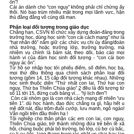
ôn”!
Cái án dành cho “con ngụy” không phải chỉ chừng ấy
thôi. Nó bao trùm nhiều mặt trong mọi lãnh vực, hận
thù đằng đẳng vô cùng dã man.
Phân loại đối tượng trong giáo dục
Chẳng hạn, CSVN tổ chức xây dựng đoàn-đảng trong
trường học, dùng học sinh “con cái cách mạng” như là
“hạt nhân đỏ” nắm giữ các chức vụ chi ủy đảng/đoàn
nhà trường, hoặc trưởng lớp, trưởng trường, mà
nhiệm vụ chính là bám sát, theo dõi, báo cáo mọi
hành vi của đám học sinh đối tượng - “con cái bọn
ngụy ác ôn”.
Từ hồ sơ nhập học tới phiếu điểm, sổ điểm, học bạ,
mọi thứ đều thông qua chính sách phân loại đối
tượng (gồm 14, 15 cấp đối tượng khác nhau). Những
học sinh thuộc diện “Thứ nhất con lai, Thứ hai con
ngụy, Thứ ba Thiên Chúa giáo”
2
đều là đối tượng từ
số 11 tới 15, đứng cuối bảng vì… “lý lịch đen”!
Còn cái nhóm gọi là con nhà cách mạng dĩ nhiên “ưu
tiên 1”. dù học hành, đạo đức chẳng ra gì, hầu hết u
mê dốt nát, đầu trộm đuôi cướp, lưu manh, ngỗ ngáo!
Vẫn ngồi trên đầu thiên hạ !
Tội nghiệp cho thân phận các em con lai, con ngụy,
Thiên Chúa giáo, trở thành những đứa trẻ bên lề xã
hội, chúng buộc phải bỏ trường, bỏ lớp, cù bơ cù bấc,
cu li cu liếc, lang thang bươi rác nhặt ve chai hay lao