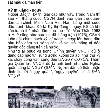
sắt máu dã man trên.
Kỳ thị đảng - ngụy
Ngoài Bắc thì kỳ thị giai cấp như vậy. Trong Nam thì
sau khi thắng cuộc, CSVN đánh vào toàn thể quân-
dân-cán-chính Miền Nam Việt Nam bằng một cuộc
đấu tranh khác. Đó là Kỳ thị đảng - ngụy. Kể cả khi
cần tranh thủ nhân tâm như thời Tết Mậu Thân 1968
ở Huế cũng như sau khi đã thắng trận (1975), CSVN
luôn đặt chính sách
kỳ thị đảng – ngụy
lên hàng đầu
hầu bảo đảm sự sống còn và vai trò thống trị độc
quyền độc đảng trên cả nước.
Những ai phục vụ trong Chính quyền VNCH dù ở
đẳng cấp nào từ Trung ương xuống xã ấp, như thư ký
xã, chạy công văn cũng đều là
NGỤY QUYỀN
. Tham
gia Quân lực VNCH dù là anh binh nhì, chú Nghĩa
quân cũng là
NGỤY QUÂN
. Người dân có thân nhân
dính líu tới “ngụy quân”, “ngụy quyền” thì là
DÂN
NGỤY
!