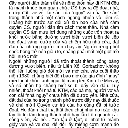
đẩy người dân thành thị về nông thôn hay đi KTM đều
là mánh khóe bọn quan chức CS bày ra để đoạt nhà,
cướp đất, vơ vét tài sản của “ngụy” và của “tư sản”
trong thành phố một cách ngang nhiên vô liêm sỉ.
Hoảng hốt trước sự đối xử tàn bạo của nhà cầm
quyền CS, người dân tìm cách thoát thân. Nhà cầm
quyền CS âm mưu lợi dụng những cuộc trốn thoát ra
khỏi nước bằng đường vượt biên vượt biển để tiếp
tục đoạt vàng, cướp của và chiếm hữu nhà cửa, đất
đai của những người trốn chạy ấy. Người rừng phút
chốc bỗng trở nên giàu to, chẳng phải mất một giọt mồ
hôi, nước mắt!
Ngoài những người đã trốn thoát thành công bằng
đường vượt biên, nếu từ Liên Xô, Gorbachov không
thổi lên luồng gió đổi mới và mở cửa vào cuối thập
niên 1980, chẳng biết đến bao giờ các gia đình “ngụy”
mới thoát khỏi cảnh ngục tù mang tên Kinh Tế Mới ấy,
và số phận họ chẳng biết sẽ bị đẩy vào đâu. Tuy
nhiên, thoát khỏi nhà tù KTM, các bà mẹ, người vợ và
con cái “nhà ngụy” chưa hẳn đã được yên. Nhà cửa,
đất đai của họ trong thành phố trước đây nay đã thuộc
về chủ mới! Quyền cư trú của họ cũng đã bị tước
đoạt. Họ đành thất tha thất thểu chui nhủi nơi các khu
lầy lội tối tăm trong thành phố hay lẫn trốn quanh các
công viên, vỉa hè… “ăn lậu ở lậu”, đi nhặt từ mảnh
giấy vụn và ve chai để đổi lấy miếng cơm manh áo