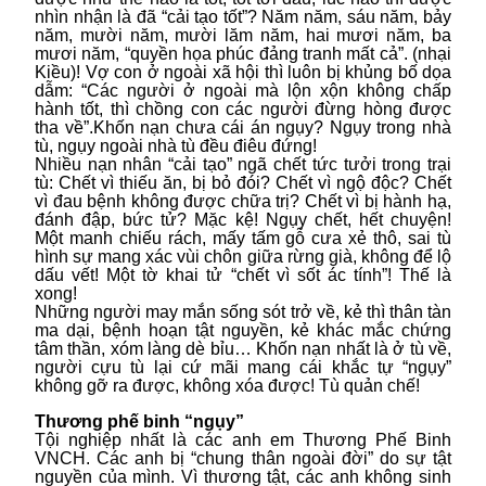
nhìn nhận là đã “cải tạo tốt”? Năm năm, sáu năm, bảy
năm, mười năm, mười lăm năm, hai mươi năm, ba
mươi năm, “quyền họa phúc đảng tranh mất cả”. (nhại
Kiều)! Vợ con ở ngoài xã hội thì luôn bị khủng bố dọa
dẫm: “Các người ở ngoài mà lộn xộn không chấp
hành tốt, thì chồng con các người đừng hòng được
tha về”.Khốn nạn chưa cái án ngụy? Ngụy trong nhà
tù, ngụy ngoài nhà tù đều điêu đứng!
Nhiều nạn nhân “cải tạo” ngã chết tức tưởi trong trại
tù: Chết vì thiếu ăn, bị bỏ đói? Chết vì ngộ độc? Chết
vì đau bệnh không được chữa trị? Chết vì bị hành hạ,
đánh đập, bức tử? Mặc kệ! Ngụy chết, hết chuyện!
Một manh chiếu rách, mấy tấm gỗ cưa xẻ thô, sai tù
hình sự mang xác vùi chôn giữa rừng già, không để lộ
dấu vết! Một tờ khai tử “chết vì sốt ác tính”! Thế là
xong!
Những người may mắn sống sót trở về, kẻ thì thân tàn
ma dại, bệnh hoạn tật nguyền, kẻ khác mắc chứng
tâm thần, xóm làng dè bỉu… Khốn nạn nhất là ở tù về,
người cựu tù lại cứ mãi mang cái khắc tự “ngụy”
không gỡ ra được, không xóa được! Tù quản chế!
Thương phế binh “ngụy”
Tội nghiệp nhất là các anh em Thương Phế Binh
VNCH. Các anh bị “chung thân ngoài đời” do sự tật
nguyền của mình. Vì thương tật, các anh không sinh