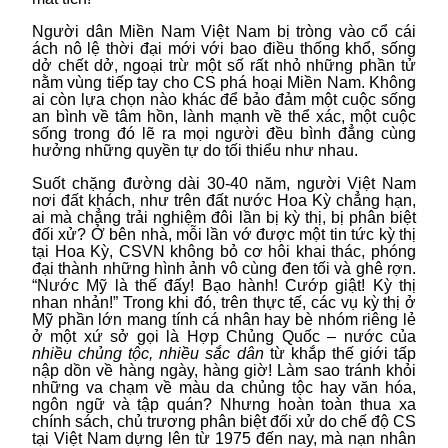
Người dân Miền Nam Việt Nam bị tròng vào cổ cái
ách nô lệ thời đại mới với bao điều thống khổ, sống
dở chết dở, ngoại trừ một số rất nhỏ những phần tử
nằm vùng tiếp tay cho CS phá hoại Miền Nam. Không
ai còn lựa chọn nào khác để bảo đảm một cuộc sống
an bình về tâm hồn, lành mạnh về thể xác, một cuộc
sống trong đó lẽ ra mọi người đều bình đẳng cùng
hưởng những quyền tự do tối thiểu như nhau.
Suốt chặng đường dài 30-40 năm, người Việt Nam
nơi đất khách, như trên đất nước Hoa Kỳ chẳng hạn,
ai mà chẳng trải nghiệm đôi lần bị kỳ thị, bị phân biệt
đối xử? Ở bên nhà, mỗi lần vớ được một tin tức kỳ thị
tại Hoa Kỳ, CSVN không bỏ cơ hôi khai thác, phóng
đại thành những hình ảnh vô cùng đen tối và ghê rợn.
“Nước Mỹ là thế đấy! Bạo hành! Cướp giật! Kỳ thị
nhan nhản!” Trong khi đó, trên thực tế, các vụ kỳ thị ở
Mỹ phần lớn mang tính cá nhân hay bè nhóm riêng lẻ
ở một xứ sở gọi là Hợp Chủng Quốc – nước của
nhiều chủng tộc, nhiều sắc dân
từ khắp thế giới tấp
nập dồn về hàng ngày, hàng giờ! Làm sao tránh khỏi
những va chạm về màu da chủng tộc hay văn hóa,
ngôn ngữ và tập quán? Nhưng hoàn toàn thua xa
chính sách, chủ trương phân biệt đối xử do chế độ CS
tại Việt Nam dựng lên từ 1975 đến nay, mà nạn nhân