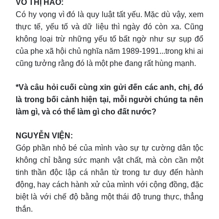
VÕ THỊ HẢO:
Có hy vọng vì đó là quy luật tất yếu. Mặc dù vậy, xem
thực tế, yếu tố và dữ liệu thì ngày đó còn xa. Cũng
không loại trừ những yếu tố bất ngờ như sự sụp đổ
của phe xã hội chủ nghĩa năm 1989-1991...trong khi ai
cũng tưởng rằng đó là một phe đang rất hùng mạnh.
*Và câu hỏi cuối cùng xin gửi đến các anh, chị, đó
là trong bối cảnh hiện tại, mỗi người chúng ta nên
làm gì, và có thể làm gì cho đất nước?
NGUYỄN VIỆN:
Góp phần nhỏ bé của mình vào sự tự cường dân tộc
không chỉ bằng sức mạnh vật chất, mà còn cần một
tinh thần độc lập cá nhân từ trong tư duy đến hành
động, hay cách hành xử của mình với cộng đồng, đặc
biệt là với chế độ bằng một thái độ trung thực, thẳng
thắn.