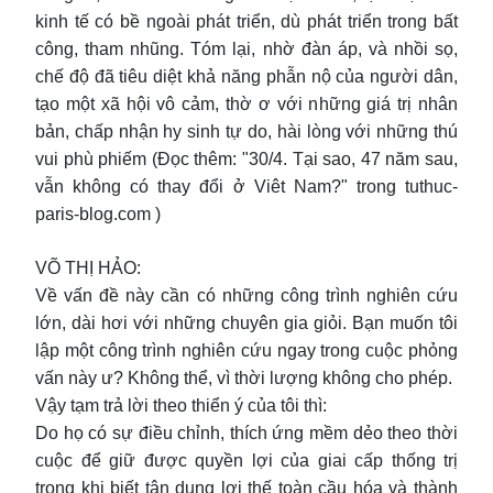
kinh tế có bề ngoài phát triển, dù phát triển trong bất
công, tham nhũng. Tóm lại, nhờ đàn áp, và nhồi sọ,
chế độ đã tiêu diệt khả năng phẫn nộ của người dân,
tạo một xã hội vô cảm, thờ ơ với những giá trị nhân
bản, chấp nhận hy sinh tự do, hài lòng với những thú
vui phù phiếm (Đọc thêm: "30/4. Tại sao, 47 năm sau,
vẫn không có thay đổi ở Viêt Nam?" trong tuthuc-
paris-blog.com )
VÕ THỊ HẢO:
Về vấn đề này cần có những công trình nghiên cứu
lớn, dài hơi với những chuyên gia giỏi. Bạn muốn tôi
lập một công trình nghiên cứu ngay trong cuộc phỏng
vấn này ư? Không thể, vì thời lượng không cho phép.
Vậy tạm trả lời theo thiển ý của tôi thì:
Do họ có sự điều chỉnh, thích ứng mềm dẻo theo thời
cuộc để giữ được quyền lợi của giai cấp thống trị
trong khi biết tận dụng lợi thế toàn cầu hóa và thành