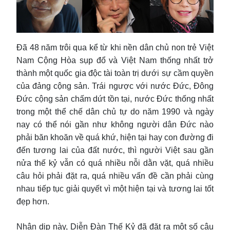
Đã 48 năm trôi qua kể từ khi nền dân chủ non trẻ Việt
Nam Cộng Hòa sụp đổ và Việt Nam thống nhất trở
thành một quốc gia độc tài toàn trị dưới sự cầm quyền
của đảng cộng sản. Trái ngược với nước Đức, Đông
Đức cộng sản chấm dứt tồn tại, nước Đức thống nhất
trong một thể chế dân chủ tự do năm 1990 và ngày
nay có thể nói gần như không người dân Đức nào
phải băn khoăn về quá khứ, hiện tại hay con đường đi
đến tương lai của đất nước, thì người Việt sau gần
nửa thế kỷ vẫn có quá nhiều nỗi dằn vặt, quá nhiều
câu hỏi phải đặt ra, quá nhiều vấn đề cần phải cùng
nhau tiếp tục giải quyết vì một hiện tại và tương lai tốt
đẹp hơn.
Nhân dịp này, Diễn Đàn Thế Kỷ đã đặt ra một số câu