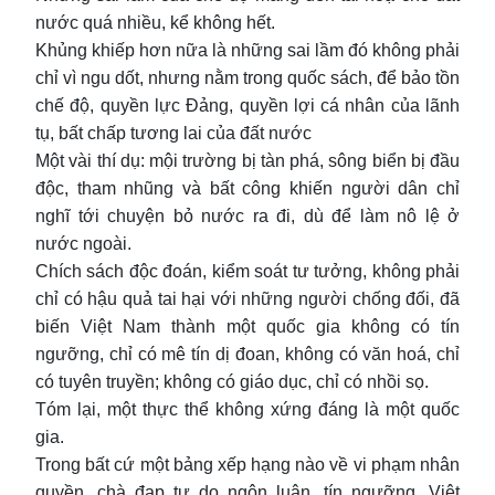
nước quá nhiều, kể không hết.
Khủng khiếp hơn nữa là những sai lầm đó không phải
chỉ vì ngu dốt, nhưng nằm trong quốc sách, để bảo tồn
chế độ, quyền lực Đảng, quyền lợi cá nhân của lãnh
tụ, bất chấp tương lai của đất nước
Một vài thí dụ: mội trường bị tàn phá, sông biển bị đầu
độc, tham nhũng và bất công khiến người dân chỉ
nghĩ tới chuyện bỏ nước ra đi, dù để làm nô lệ ở
nước ngoài.
Chích sách độc đoán, kiểm soát tư tưởng, không phải
chỉ có hậu quả tai hại với những người chống đối, đã
biến Việt Nam thành một quốc gia không có tín
ngưỡng, chỉ có mê tín dị đoan, không có văn hoá, chỉ
có tuyên truyền; không có giáo dục, chỉ có nhồi sọ.
Tóm lại, một thực thể không xứng đáng là một quốc
gia.
Trong bất cứ một bảng xếp hạng nào về vi phạm nhân
quyền, chà đạp tự do ngôn luận, tín ngưỡng, Việt