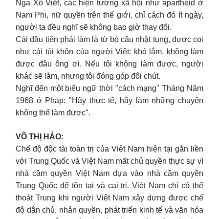
Nga Xô Viết, các hiện tương xã hội như apartheid ở
Nam Phi, nữ quyền trên thế giới, chỉ cách đó ít ngày,
người ta đều nghĩ sẽ không bao giờ thay đổi.
Cái đầu tiên phải làm là từ bỏ câu nhật tụng, được coi
như cái túi khôn của người Việt: khó lắm, không làm
được đâu ông ơi. Nếu tôi không làm được, người
khác sẽ làm, nhưng tôi đóng góp đôi chút.
Nghĩ đến một biểu ngữ thời "cách mạng" Tháng Năm
1968 ở Pháp: "Hãy thực tế, hãy làm những chuyện
không thể làm được".
VÕ THỊ HẢO:
Chế độ độc tài toàn trị của Việt Nam hiện tại gắn liền
với Trung Quốc và Việt Nam mất chủ quyền thực sự vì
nhà cầm quyền Việt Nam dựa vào nhà cầm quyền
Trung Quốc để tồn tại và cai trị. Việt Nam chỉ có thể
thoát Trung khi người Việt Nam xây dựng được chế
độ dân chủ, nhân quyền, phát triển kinh tế và văn hóa