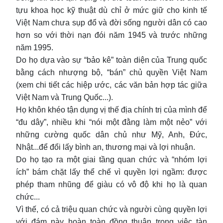
tựu khoa học kỹ thuật dù chỉ ở mức giữ cho kinh tế
Việt Nam chưa sụp đổ và đời sống người dân có cao
hơn so với thời nạn đói năm 1945 và trước những
năm 1995.
Do họ dựa vào sự “bảo kê” toàn diện của Trung quốc
bằng cách nhượng bộ, “bán” chủ quyền Việt Nam
(xem chi tiết các hiệp ước, các văn bản hợp tác giữa
Việt Nam và Trung Quốc...).
Họ khôn khéo tận dụng vị thế địa chính trị của mình để
“đu dây”, nhiều khi “nói một đằng làm một nẻo” với
những cường quốc dân chủ như Mỹ, Anh, Đức,
Nhật...để đổi lấy bình an, thương mại và lợi nhuận.
Do họ tạo ra một giai tầng quan chức và “nhóm lợi
ích” bám chặt lấy thể chế vì quyền lợi ngầm: được
phép tham nhũng để giàu có vô độ khi họ là quan
chức...
Vì thế, có cả triệu quan chức và người cùng quyền lợi
với đám này hoàn toàn đồng thuận trong việc tàn