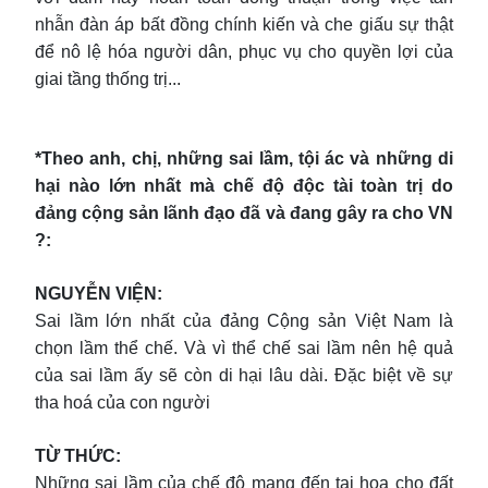
nhẫn đàn áp bất đồng chính kiến và che giấu sự thật
để nô lệ hóa người dân, phục vụ cho quyền lợi của
giai tầng thống trị...
*Theo anh, chị, những sai lầm, tội ác và những di
hại nào lớn nhất mà chế độ độc tài toàn trị do
đảng cộng sản lãnh đạo đã và đang gây ra cho VN
?:
NGUYỄN VIỆN:
Sai lầm lớn nhất của đảng Cộng sản Việt Nam là
chọn lầm thể chế. Và vì thể chế sai lầm nên hệ quả
của sai lầm ấy sẽ còn di hại lâu dài. Đặc biệt về sự
tha hoá của con người
TỪ THỨC:
Những sai lầm của chế độ mang đến tai hoạ cho đất