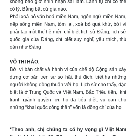
không bao giờ nhìn nhận sai lầm. Lãnh tụ chỉ có thể
có lý. Bằng bất cứ giá nào.
Phải xoá bỏ văn hoá miền Nam, ngôn ngữ miền Nam,
nếp sống miền Nam, tóm lại, xoá bỏ quá khứ, bởi vì
phải tạo một thế hệ mới, chỉ biết lịch sử Đảng, lịch sử
quốc gia của Đảng, chỉ biết suy nghĩ, yêu thích, thù
oán như Đảng
VÕ THỊ HẢO:
Bởi vì bản chất và hành vi của chế độ Cộng sản xây
dựng cơ bản trên sự sợ hãi, thù địch, triệt hạ những
người không đồng thuận với họ. Lịch sử cho thấy, đặc
biệt là ở Trung Quốc và Việt Nam, Bắc Triều tiên, khi
tranh giành quyền lợi, họ đã tiêu diệt, vu oan cho
những “khai quốc công thần” vốn là đồng chí của họ.
*Theo anh, chị chúng ta có hy vọng gì Việt Nam