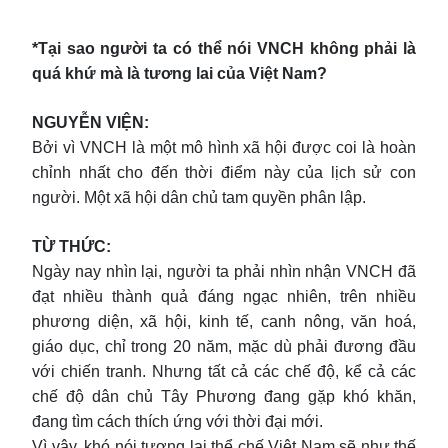
*Tại sao người ta có thể nói VNCH không phải là
quá khứ mà là tương lai của Việt Nam?
NGUYỄN VIỆN:
Bởi vì VNCH là một mô hình xã hội được coi là hoàn
chỉnh nhất cho đến thời điểm này của lịch sử con
người. Một xã hội dân chủ tam quyền phân lập.
TỪ THỨC:
Ngày nay nhìn lại, người ta phải nhìn nhận VNCH đã
đạt nhiều thành quả đáng ngạc nhiên, trên nhiều
phương diện, xã hội, kinh tế, canh nông, văn hoá,
giáo dục, chỉ trong 20 năm, mặc dù phải đương đầu
với chiến tranh. Nhưng tất cả các chế độ, kể cả các
chế độ dân chủ Tây Phương đang gặp khó khăn,
đang tìm cách thích ứng với thời đại mới.
Vì vậy, khó nói tương lai thể chế Việt Nam sẽ như thế