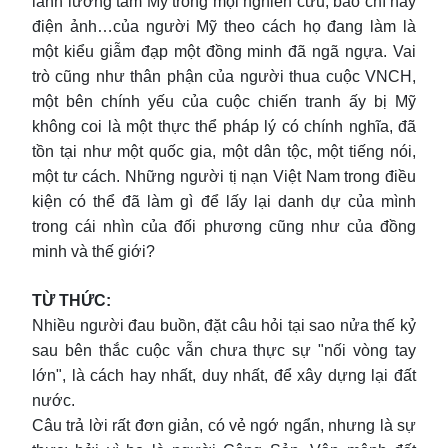
lành lương tâm Mỹ trong mọi nghiên cứu, báo chí hay
điện ảnh…của người Mỹ theo cách họ đang làm là
một kiểu giẫm đạp một đồng minh đã ngã ngựa. Vai
trò cũng như thân phận của người thua cuộc VNCH,
một bên chính yếu của cuộc chiến tranh ấy bị Mỹ
không coi là một thực thể pháp lý có chính nghĩa, đã
tồn tại như một quốc gia, một dân tộc, một tiếng nói,
một tư cách. Những người tị nạn Việt Nam trong điều
kiện có thể đã làm gì để lấy lại danh dự của mình
trong cái nhìn của đối phương cũng như của đồng
minh và thế giới?
TỪ THỨC:
Nhiều người đau buồn, đặt câu hỏi tại sao nửa thế kỷ
sau bên thắc cuộc vẫn chưa thực sự "nối vòng tay
lớn", là cách hay nhất, duy nhất, để xây dựng lại đất
nước.
Câu trả lời rất đơn giản, có vẻ ngớ ngẩn, nhưng là sự