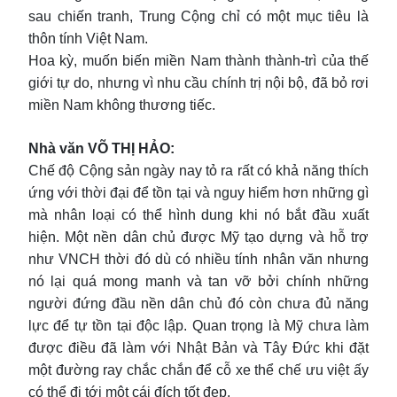
sau chiến tranh, Trung Cộng chỉ có một mục tiêu là
thôn tính Việt Nam.
Hoa kỳ, muốn biến miền Nam thành thành-trì của thế
giới tự do, nhưng vì nhu cầu chính trị nội bộ, đã bỏ rơi
miền Nam không thương tiếc.
Nhà văn VÕ THỊ HẢO:
Chế độ Cộng sản ngày nay tỏ ra rất có khả năng thích
ứng với thời đại để tồn tại và nguy hiểm hơn những gì
mà nhân loại có thể hình dung khi nó bắt đầu xuất
hiện. Một nền dân chủ được Mỹ tạo dựng và hỗ trợ
như VNCH thời đó dù có nhiều tính nhân văn nhưng
nó lại quá mong manh và tan vỡ bởi chính những
người đứng đầu nền dân chủ đó còn chưa đủ năng
lực để tự tồn tại độc lập. Quan trọng là Mỹ chưa làm
được điều đã làm với Nhật Bản và Tây Đức khi đặt
một đường ray chắc chắn để cỗ xe thể chế ưu việt ấy
có thể đi tới một cái đích tốt đẹp.