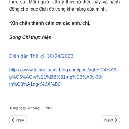
thực sự. Mỗi người cần ý thức rõ điều này và hành
động cho mục đích đó trong khả năng của mình.
*Xin chân thành cảm ơn các anh, chị.
Song Chi thực hiện
Diễn đàn Thế kỷ. 30/04/2023
https://www.tuthuc-paris-blog.com/post/ngh%C4%A9-
g%C3%AC-v%E1%BB%81-ng%C3%A0y-30-
th%C3%A1ng-t%C6%B0
Đăng ngày 02 tháng 05.2023
Previous article: Hoa kỳ: vừa là đồng minh cần thiết vừa là kẻ
Next article:
Prev
Next