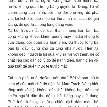
thực: bởi vì họ là người Cộng Sản. Vận mệnh đất
nước không quan trọng bằng quyền lợi Đảng. Tô vẽ
chiến công của mình, bôi nhọ đối phương, dù phải
viết lại lịch sử, bóp méo sự thực, là một cách để giữ
Đảng, để giữ lửa trong lòng đảng viên.
Xã hội trước mắt đồi bại, tham nhũng tràn lan, bất
công khủng khiếp, khiến guồng máy media khổng lồ
của đảng, đội quân dư luận viên, dù thuộc lòng bài
bản tới đâu, cũng khó ca tụng nhà nước. Hiện tại
không đẹp, người ta lôi quá khứ ra, vẽ vời thêm, để có
chất liệu cho dân có lý do để hãnh diện, hãnh diện với
quá khứ để quên thực tế trước mắt.
Tại sao phải nuôi dưỡng oán thù? Bởi vì oán thù là
sinh tố của một chế độ độc tài. Mao Trạch Đông hiểu
rằng một xã hội không oán thù, không bạo động sẽ
khiến người dân thụ động, hết hăng say giữ đảng.
Phải luôn luôn tạo những chiến dịch đẫm máu, hết