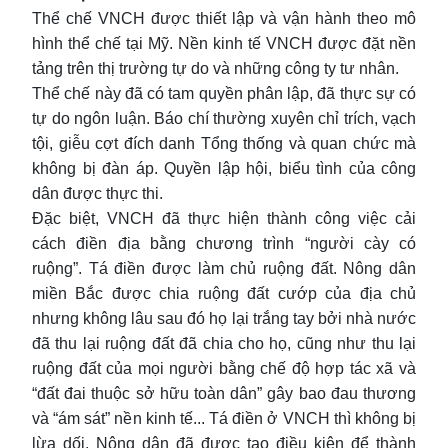
Thể chế VNCH được thiết lập và vận hành theo mô
hình thể chế tại Mỹ. Nền kinh tế VNCH được đặt nền
tảng trên thị trường tự do và những công ty tư nhân.
Thể chế này đã có tam quyền phân lập, đã thực sự có
tự do ngôn luận. Báo chí thường xuyên chỉ trích, vạch
tội, giễu cợt đích danh Tổng thống và quan chức mà
không bị đàn áp. Quyền lập hội, biểu tình của công
dân được thực thi.
Đặc biệt, VNCH đã thực hiện thành công việc cải
cách điền địa bằng chương trình “người cày có
ruộng”. Tá điền được làm chủ ruộng đất. Nông dân
miền Bắc được chia ruộng đất cướp của địa chủ
nhưng không lâu sau đó họ lại trắng tay bởi nhà nước
đã thu lại ruộng đất đã chia cho họ, cũng như thu lại
ruộng đất của mọi người bằng chế độ hợp tác xã và
“đất đai thuộc sở hữu toàn dân” gây bao đau thương
và “ám sát” nền kinh tế... Tá điền ở VNCH thì không bị
lừa dối. Nông dân đã được tạo điều kiện để thành