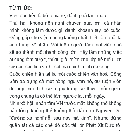
TỪ THỨC:
Việc đầu tiên là bớt chia rẽ, đánh phá lẫn nhau.
Thứ hai, không nên nghĩ chuyện quá lớn, cá nhân
mình không làm được gì, đành khoanh tay, bỏ cuộc.
Đóng góp cho việc chung không nhất thiết cần phải là
anh hùng, vĩ nhân. Một triệu người làm một việc nhỏ
sẽ trở thành một thành công lớn. Hãy làm những việc
ai cũng làm được, thí dụ giải thích cho lớp trẻ hiểu lịch
sử cận đại, lịch sử bi đát mà chính mình đã sống.
Cuộc chiến hiện tại là một cuộc chiến văn hoá. Cộng
Sản đã dựng cả một hàng ngũ văn nô, dư luận viên
để bóp méo lịch sử, nguỵ trang sự thực, mỗi người
trong chúng ta có thể làm ngược lại, mỗi ngày.
Nhìn xã hội, nhân tâm VN trước mắt, không thể không
nản lòng, không thể không thở dài như Nguyễn Du:
"đường xa nghĩ nỗi sau này mà kinh". Nhưng đừng
quên tất cả các chế độ độc tài, từ Phát Xít Đức tới