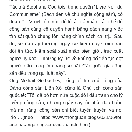
Tác giả Stéphane Courtois, trong quyển "Livre Noir du
Communisme" (Sách đen về chủ nghĩa cộng sản), có
đoạn: "... Vượt trên mức độ tội ác cá nhân, các chế độ
cộng sản củng cố quyền hành bằng cách nâng việc
tàn sát quần chúng lên hàng chính sách cai trị... Sau
đó, sự đàn áp thường ngày, sự kiểm duyệt mọi trao
đổi tin tức, kiểm soát xuất nhập biên giới, trục xuất
người ly khai... những ký ức về khủng bố tiếp tục đặt
người dân trong tình trạng sợ hãi. Các quốc gia cộng
sản đều trong qui luật này".
Ông Mikhail Gorbachev, Tổng bí thư cuối cùng của
Đảng cộng sản Liên Xô, cũng là Chủ tịch cộng sản
quốc tế: "Tôi đã bỏ hơn nửa cuộc đời đấu tranh cho lý
tưởng cộng sản, nhưng ngày nay tôi phải đau buồn
mà nói rằng, cộng sản chỉ biết tuyên truyền và nói
láo"…(theo https://www.thongluan.blog/2021/06/toi-
ac-cua-ang-cong-san-viet-nam-tu.html).