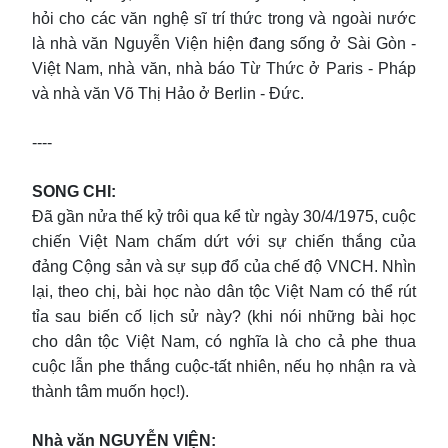
hỏi cho các văn nghệ sĩ trí thức trong và ngoài nước
là nhà văn Nguyễn Viện hiện đang sống ở Sài Gòn -
Việt Nam, nhà văn, nhà báo Từ Thức ở Paris - Pháp
và nhà văn Võ Thị Hảo ở Berlin - Đức.
----
SONG CHI:
Đã gần nửa thế kỷ trôi qua kể từ ngày 30/4/1975, cuộc
chiến Việt Nam chấm dứt với sự chiến thắng của
đảng Cộng sản và sự sụp đổ của chế độ VNCH. Nhìn
lại, theo chị, bài học nào dân tộc Việt Nam có thể rút
tỉa sau biến cố lịch sử này? (khi nói những bài học
cho dân tộc Việt Nam, có nghĩa là cho cả phe thua
cuộc lẫn phe thắng cuộc-tất nhiên, nếu họ nhận ra và
thành tâm muốn học!).
Nhà văn NGUYỄN VIỆN: