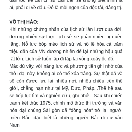
dân tộc, kể cả lịch sử cận đại, sẽ không biết mình là
ai, phải đi về đâu. Đó là mồi ngon của độc tài, đảng trị.
VÕ THỊ HẢO:
Khi những chứng nhân của lịch sử lần lượt qua đời,
đương nhiên sự thực lịch sử sẽ phần nhiều bị quên
lãng. Nỗ lực bóp méo lịch sử và nô lệ hóa cả trăm
triệu dân của VN đương nhiên để lại những hậu quả
rất lớn. Lịch sử luôn lặp đi lặp lại vòng xoáy ốc đó.
Mặc dù vậy, với năng lực và phương tiện ghi nhớ của
thời đại này, không ai có thể xóa trắng. Sự thật đã và
sẽ còn được lưu lại nhiều nơi, nhiều chiều trên thế
giới, chẳng hạn như tại Mỹ, Đức, Pháp...Thế hệ sau
sẽ tiếp tục tìm và nghiên cứu, ghi nhớ... Sau khi chiến
tranh kết thúc 1975, chính mô thức thị trường và văn
hóa đại chúng Sài gòn đã “đồng hóa“ trở lại người
miền Bắc, đặc biệt là những người Bắc di cư vào
Nam.