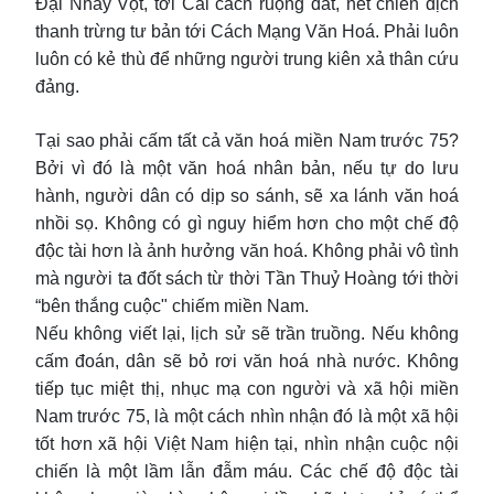
Đại Nhẩy Vọt, tới Cải cách ruộng đất, hết chiến dịch
thanh trừng tư bản tới Cách Mạng Văn Hoá. Phải luôn
luôn có kẻ thù để những người trung kiên xả thân cứu
đảng.
Tại sao phải cấm tất cả văn hoá miền Nam trước 75?
Bởi vì đó là một văn hoá nhân bản, nếu tự do lưu
hành, người dân có dịp so sánh, sẽ xa lánh văn hoá
nhồi sọ. Không có gì nguy hiểm hơn cho một chế độ
độc tài hơn là ảnh hưởng văn hoá. Không phải vô tình
mà người ta đốt sách từ thời Tần Thuỷ Hoàng tới thời
“bên thắng cuộc" chiếm miền Nam.
Nếu không viết lại, lịch sử sẽ trần truồng. Nếu không
cấm đoán, dân sẽ bỏ rơi văn hoá nhà nước. Không
tiếp tục miệt thị, nhục mạ con người và xã hội miền
Nam trước 75, là một cách nhìn nhận đó là một xã hội
tốt hơn xã hội Việt Nam hiện tại, nhìn nhận cuộc nội
chiến là một lầm lẫn đẫm máu. Các chế độ độc tài