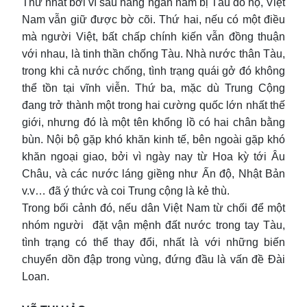
Thứ nhất bởi vì sau hàng ngàn năm bị Tàu đô hộ, Việt
Nam vẫn giữ được bờ cõi. Thứ hai, nếu có một điều
mà người Việt, bất chấp chính kiến vẫn đồng thuận
với nhau, là tinh thần chống Tàu. Nhà nước thân Tàu,
trong khi cả nước chống, tình trạng quái gở đó không
thể tồn tại vĩnh viễn. Thứ ba, mặc dù Trung Cộng
đang trở thành một trong hai cường quốc lớn nhất thế
giới, nhưng đó là một tên khổng lồ có hai chân bằng
bùn. Nội bộ gặp khó khăn kinh tế, bên ngoài gặp khó
khăn ngoại giao, bởi vì ngày nay từ Hoa kỳ tới Âu
Châu, và các nước láng giềng như Ấn độ, Nhật Bản
v.v… đã ý thức và coi Trung cộng là kẻ thù.
Trong bối cảnh đó, nếu dân Việt Nam từ chối để một
nhóm người đặt vận mệnh đất nước trong tay Tàu,
tình trạng có thể thay đổi, nhất là với những biến
chuyển dồn đập trong vùng, đứng đầu là vấn đề Đài
Loan.