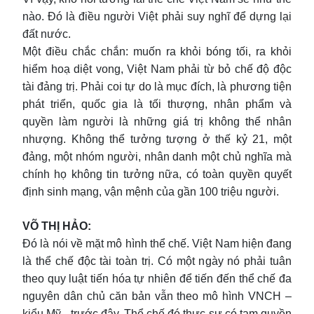
nào. Đó là điều người Việt phải suy nghĩ để dựng lại
đất nước.
Một điều chắc chắn: muốn ra khỏi bóng tối, ra khỏi
hiểm hoạ diệt vong, Việt Nam phải từ bỏ chế độ độc
tài đảng trị. Phải coi tự do là mục đích, là phương tiện
phát triển, quốc gia là tối thượng, nhân phẩm và
quyền làm người là những giá trị không thể nhân
nhượng. Không thể tưởng tượng ở thế kỷ 21, một
đảng, một nhóm người, nhân danh một chủ nghĩa mà
chính họ không tin tưởng nữa, có toàn quyền quyết
định sinh mạng, vận mệnh của gần 100 triệu người.
VÕ THỊ HẢO:
Đó là nói về mặt mô hình thể chế. Việt Nam hiện đang
là thể chế độc tài toàn trị. Có một ngày nó phải tuân
theo quy luật tiến hóa tự nhiên để tiến đến thể chế đa
nguyên dân chủ căn bản vẫn theo mô hình VNCH –
kiểu Mỹ- trước đây. Thể chế đó thực sự có tam quyền