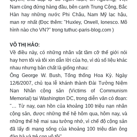
Nam cũng đứng hàng đầu, bên cạnh Trung Cộng, Bắc
Hàn hay những nước Phi Châu, Nam Mỹ lạc hậu,
man rợ nhất (Đọc thêm: "Huxley, Orwell, Ionesco. Mô
hình nào cho VN?" trong tuthuc-paris-blog.com )
VÕ THỊ HẢO:
Về điều này, có những nhân vật tầm cỡ thế giới nói
hay hơn tôi và tôi xin dẫn lời của họ, vì dù số liệu khác
nhau nhưng bản chất là giống nhau:
Ông George W. Bush, Tổng thống Hoa Kỳ. Ngày
12/6/2007, chủ tọa lễ khánh thành Đài Tưởng Niệm
Nạn Nhân cộng sản (Victims of Communism
Memorial) tại Washington DC, trong diễn văn có đoạn:
"… Từ nay, oan hồn của khoảng 100 triệu nạn nhân
cộng sản, được những thế hệ hôm qua, hôm nay, và
những thế hệ mai sau tưởng nhớ, vì chế độ cộng sản
đã lấy đi mạng sống của khoảng 100 triệu đàn ông
đàn bà và trẻ con vô tội".