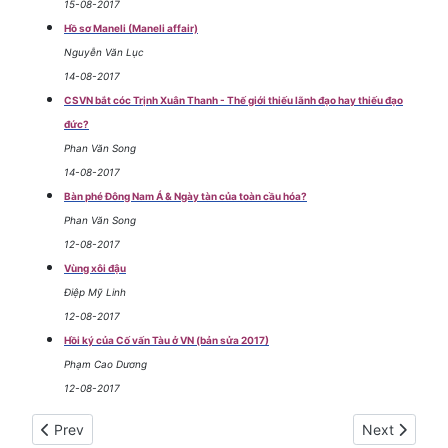
15-08-2017
Hồ sơ Maneli (Maneli affair)
Nguyễn Văn Lục
14-08-2017
CSVN bắt cóc Trịnh Xuân Thanh - Thế giới thiếu lãnh đạo hay thiếu đạo
đức?
Phan Văn Song
14-08-2017
Bàn phé Đông Nam Á & Ngày tàn của toàn cầu hóa?
Phan Văn Song
12-08-2017
Vùng xôi đậu
Điệp Mỹ Linh
12-08-2017
Hồi ký của Cố vấn Tàu ở VN (bản sửa 2017)
Phạm Cao Dương
12-08-2017
Previous article: Bài đăng tháng 07-2017
Next article
Prev
Next