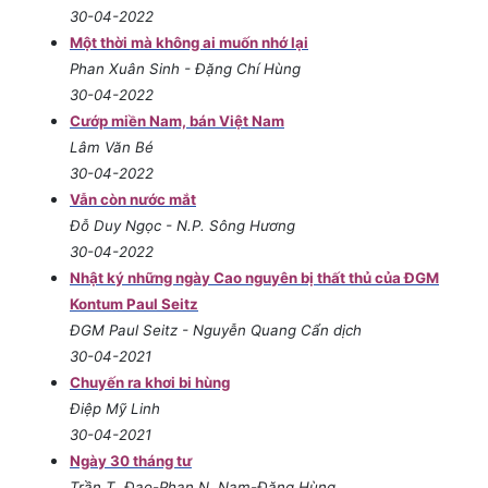
30-04-2022
Một thời mà không ai muốn nhớ lại
Phan Xuân Sinh - Đặng Chí Hùng
30-04-2022
Cướp miền Nam, bán Việt Nam
Lâm Văn Bé
30-04-2022
Vẫn còn nước mắt
Đỗ Duy Ngọc - N.P. Sông Hương
30-04-2022
Nhật ký những ngày Cao nguyên bị thất thủ của ĐGM
Kontum Paul Seitz
ĐGM Paul Seitz - Nguyễn Quang Cẩn dịch
30-04-2021
Chuyến ra khơi bi hùng
Điệp Mỹ Linh
30-04-2021
Ngày 30 tháng tư
Trần T. Đạo-Phan N. Nam-Đặng Hùng