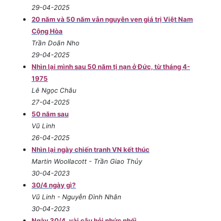
29-04-2025
20 năm và 50 năm vẫn nguyên vẹn giá trị Việt Nam
Cộng Hòa
Trần Doãn Nho
29-04-2025
Nhìn lại mình sau 50 năm tị nạn ở Đức, từ tháng 4-
1975
Lê Ngọc Châu
27-04-2025
50 năm sau
Vũ Linh
26-04-2025
Nhìn lại ngày chiến tranh VN kết thúc
Martin Woollacott - Trần Giao Thủy
30-04-2023
30/4 ngày gì?
Vũ Linh - Nguyễn Đình Nhân
30-04-2023
Ngày 30/4, vài câu hỏi nhức nhối