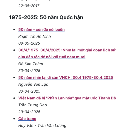
22-08-2017
1975-2025: 50 năm Quốc hận
50 năm - còn đó nỗi buồn
Phạm Tín An Ninh
08-05-2025
30/4/1975–30/4/2025: Nhìn lại một giai đoạn lịch sử
của dân tộc để nói với tuổi năm mươi
Đỗ Kim Thêm
30-04-2025
50 năm nhìn lại di sản VNCH: 30.4.1975-30.4.2025
Nguyễn Văn Lục
30-04-2025
Việt Nam đã bị "Phần Lan hóa" qua mật ước Thành Đô
Trần Trung Đạo
29-04-2025
Cáo trạng
Huy Văn - Trần Văn Lương