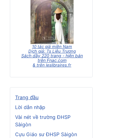
10 tác giả miền Nam
Dịch giả: Ts Liễu Trương
Sách dầy 220 trang - hiện bán
trên Fnac.com
& trên leslibraires.fr
Trang đầu
Lời dẫn nhập
Vài nét về trường ĐHSP
Sàigòn
Cựu Giáo sư ĐHSP Sàigòn