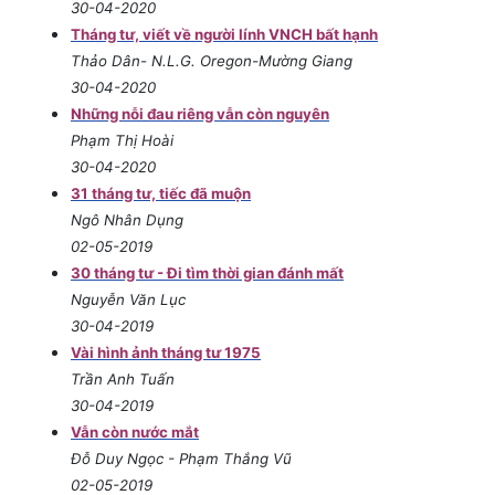
30-04-2020
Tháng tư, viết về người lính VNCH bất hạnh
Thảo Dân- N.L.G. Oregon-Mường Giang
30-04-2020
Những nỗi đau riêng vẫn còn nguyên
Phạm Thị Hoài
30-04-2020
31 tháng tư, tiếc đã muộn
Ngô Nhân Dụng
02-05-2019
30 tháng tư - Đi tìm thời gian đánh mất
Nguyễn Văn Lục
30-04-2019
Vài hình ảnh tháng tư 1975
Trần Anh Tuấn
30-04-2019
Vẫn còn nước mắt
Đỗ Duy Ngọc - Phạm Thắng Vũ
02-05-2019